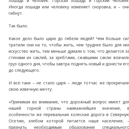
лошадь и человек. Горская лошадь и горский человек
Иногда лошади или человеку изменяет сноровка, и – он
гибнут.
Так было.
Какое дело было царю до гибели людей? Чем больше си
тратили они на то, чтобы жить, чем труднее было для ни
искусство жить, тем меньше думали о том, что делается з
стенами их саклей, за хребтами, сжавшими сакли: влачил
груз одного дня, чтобы завтра поднять новый и донести ег
до следующего.
И все-таки – не стало царя – люди тотчас же прокричал
свою извечную мечту:
«Принимая во внимание, что дорожный вопрос имеет дл
нашей горной страны наиважнейшее значение, 
особенности же перевальная колесная дорога в Северну
Осетию, хлебом которой питается наше население, 
признать необходимым образование специальног