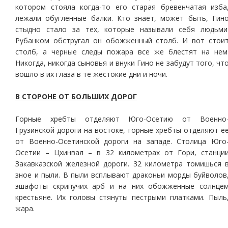
котором стояла когда-то его старая бревенчатая изба
лежали обугленные балки. Кто знает, может быть, Гин
стыдно стало за тех, которые называли себя людьми
Рубанком обстругал он обожженный столб. И вот стои
столб, а черные следы пожара все же блестят на нем
Никогда, никогда сыновья и внуки Гино не забудут того, чт
вошло в их глаза в те жестокие дни и ночи.
В СТОРОНЕ ОТ БОЛЬШИХ ДОРОГ
Горные хребты отделяют Юго-Осетию от Военно
Грузинской дороги на востоке, горные хребты отделяют е
от Военно-Осетинской дороги на западе. Столица Юго
Осетии – Цхинвал – в 32 километрах от Гори, станци
Закавказской железной дороги. 32 километра томишься 
зное и пыли. В пыли всплывают драконьи морды буйволов
эшафоты скрипучих арб и на них обожженные солнце
крестьяне. Их головы стянуты пестрыми платками. Пыль
жара.