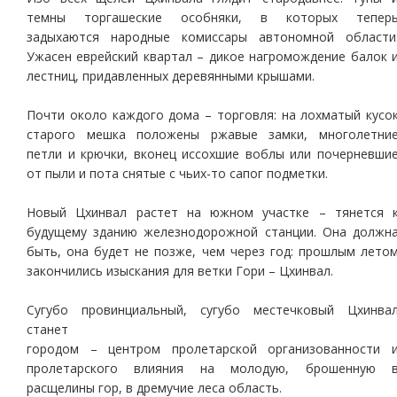
темны торгашеские особняки, в которых тепер
задыхаются народные комиссары автономной области
Ужасен еврейский квартал – дикое нагромождение балок 
лестниц, придавленных деревянными крышами.
Почти около каждого дома – торговля: на лохматый кусо
старого мешка положены ржавые замки, многолетни
петли и крючки, вконец иссохшие воблы или почерневши
от пыли и пота снятые с чьих-то сапог подметки.
Новый Цхинвал растет на южном участке – тянется 
будущему зданию железнодорожной станции. Она должн
быть, она будет не позже, чем через год: прошлым лето
закончились изыскания для ветки Гори – Цхинвал.
Сугубо провинциальный, сугубо местечковый Цхинва
станет
городом – центром пролетарской организованности 
пролетарского влияния на молодую, брошенную 
расщелины гор, в дремучие леса область.