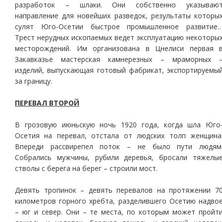
разработок – шлаки. Они собственно указываю
направление для новейших разведок, результаты которы
сулят Юго-Осетии быстрое промышленное развитие
Трест нерудных ископаемых ведет эксплуатацию некоторы
месторождений. Им организована в Цнелиси первая 
Закавказье мастерская камнерезных – мраморных 
изделий, выпускающая готовый фабрикат, экспортируемы
за границу.
ПЕРЕВАЛ ВТОРОЙ
В грозовую июньскую ночь 1920 года, когда шла Юго
Осетия на перевал, отстала от людских толп женщина
Впереди рассвирепел поток – не было пути людям
Собрались мужчины, рубили деревья, бросали тяжелы
стволы с берега на берег – строили мост.
Девять тропинок – девять перевалов на протяжении 7
километров горного хребта, разделившего Осетию надво
– юг и север. Они – те места, по которым может пройт