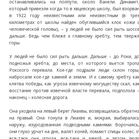
останавливались на полпути, около Ванели. Динамит
который привезли когда-то в хвцевскую школу, был взорва
в 1922 году неизвестными или неизвестным (в тре
километрах от школы найден обуглившийся клок кожи 
человеческой головы), – у людей не было сил рыть шосс
дальше. Ведь чем ближе к главному хребту, тем тверж
горы.
У людей не было сил рыть дальше. Дальше – до Роки, д
подножья хребта, до места, от которого вьется троп
Рокского перевала. Кое-где подрыли люди склон горы
набросали кое-где камней и земли. И к самому хребту ка
клятва победы, как угроза извечному могуществу скал, ка
восстание против извечной власти перевала, подползла 
наконец – колесная дорога.
Она уходила на левый берег Лиахвы, возвращалась обратн
на правый. Она тонула в Лиахве и, мокрая, выбиралас
наружу, изуродованная подводными камнями. Ворочаясь
они глухо урчат на дне, валят коней, ломают спицы колес. 
все-таки она угроза, все-таки и зимой, и летом люд