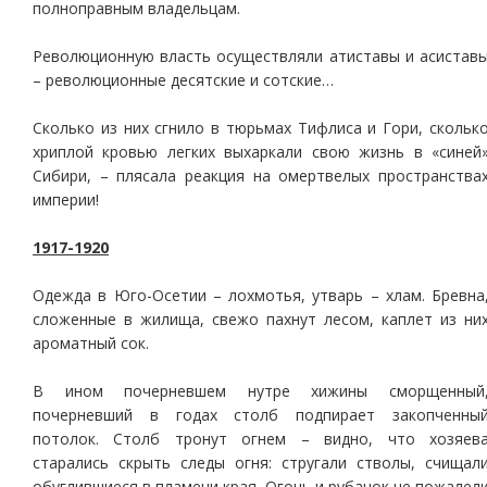
полноправным владельцам.
Революционную власть осуществляли атиставы и асистав
– революционные десятские и сотские…
Сколько из них сгнило в тюрьмах Тифлиса и Гори, скольк
хриплой кровью легких выхаркали свою жизнь в «синей
Сибири, – плясала реакция на омертвелых пространства
империи!
1917-1920
Одежда в Юго-Осетии – лохмотья, утварь – хлам. Бревна
сложенные в жилища, свежо пахнут лесом, каплет из ни
ароматный сок.
В ином почерневшем нутре хижины сморщенный
почерневший в годах столб подпирает закопченны
потолок. Столб тронут огнем – видно, что хозяев
старались скрыть следы огня: стругали стволы, счищал
обуглившиеся в пламени края. Огонь и рубанок не пожалел