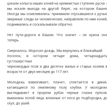
цокали копыта наших коней на кремнистых ступенях русла 
мы искали выхода на другой берег, на котором башня
Иногда мы осмеливались: принимали спускавшиеся к ручь
звериные следы за человеческие, направляли по ним коней
поднимались и соскальзывали обратно.
Нет пути-дороги в башню. Что значит – не нужна он
теперь.
Смеркалось. Моросил дождь. Мы вернулись в ближайший
поселок, в котором четыре дома, четырнадцат
густошерстных
черномордых псов и два десятка малых и старых хозяев 
возрасте от двух месяцев до 117 лет.
Молодежь взвизгивает, плачет, сплетается в дикие
катающиеся по земляному полу клубки. У молодеж
выглядывают в прорехи рубах черные глазки пупков
вымазаны золой лица, влажные от носа до подбородка, д
скул, до ушей.