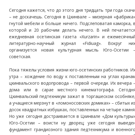
Сегодня кажется, что до этого дня тридцать три года скач
– не доскачешь. Сегодня в Цхинвале – мизерная «фабрика
гнутой мебели и больше ничего. Подслеповатая каморка, 
которой и 20 рабочим делать нечего. В ней печатаетс
ежедневная осетинская газета «Xurzarin» и ежемесячны
литературно-научный журнал «Fidiuag». Вокруг ни
организуется новая культурная мысль Юго-Осетии 
советская.
Пока тяжелы условия жизни юго-осетинских работников. И
утра – хождение по воду к поставленным на углах крана
цхинвальского водопровода – первой очереди. Их вечера 
дома или в сapae местного кинематографа. Сегодн
Цхинвальский педтехникум зажат в торгашеском особняке
а учащиеся мерзнут в «ломоносовских домиках» – сбитых и
досок квадратных избушках, поставленных на четыре камня
Но уже сегодня достраивается в Цхинвале «Дом культуры
Юго-Осетии – воисти ну дворец; уже сегодня выведе
фундамент грандиозного здания педтехникума и военног