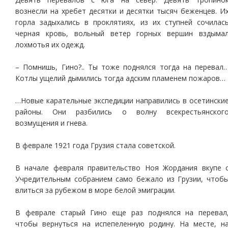
вознесли на хребет десятки и десятки тысяч беженцев. И
горла задыхались в проклятиях, из их ступней сочилас
черная кровь, вольный ветер горных вершин вздыма
лохмотья их одежд.
– Помнишь, Гино?.. Ты тоже поднялся тогда на перевал
Котлы ущелий дымились тогда адским пламенем пожаров…
…Новые карательные экспедиции направились в осетински
районы. Они разбились о волну всекрестьянског
возмущения и гнева.
В феврале 1921 года Грузия стала советской.
В начале февраля правительство Ноя Жордания вкупе 
Учредительным собранием само бежало из Грузии, чтоб
влиться за рубежом в море белой эмиграции.
В феврале старый Гино еще раз поднялся на перевал
чтобы вернуться на испепеленную родину. На месте, н