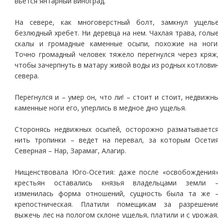
вьется янтарный виноград.
На севере, как многоверстный болт, замкнул ущель
безлюдный хребет. Ни деревца на нем. Чахлая трава, голы
скалы и громадные каменные осыпи, похожие на ноги
Точно громадный человек тяжело перегнулся через кряж
чтобы зачерпнуть в матару живой воды из родных котлови
севера.
Перегнулся и – умер он, что ли! – стоит и стоит, недвижн
каменные ноги его, уперлись в медное дно ущелья.
Сторонясь недвижных осыпей, осторожно разматываетс
нить тропинки – ведет на перевал, за которым Осети
Северная – Нар, Зарамаг, Алагир.
Нищенствовала Юго-Осетия: даже после «освобождения
крестьян оставались князья владельцами земли 
изменилась форма отношений, сущность была та же 
крепостническая. Платили помещикам за разрешени
выжечь лес на пологом склоне ущелья, платили и с урожая