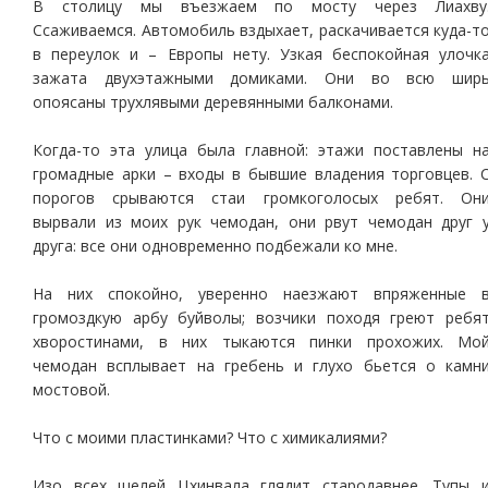
В столицу мы въезжаем по мосту через Лиахву
Ссаживаемся. Автомобиль вздыхает, раскачивается куда-т
в переулок и – Европы нету. Узкая беспокойная улочк
зажата двухэтажными домиками. Они во всю шир
опоясаны трухлявыми деревянными балконами.
Когда-то эта улица была главной: этажи поставлены н
громадные арки – входы в бывшие владения торговцев. 
порогов срываются стаи громкоголосых ребят. Он
вырвали из моих рук чемодан, они рвут чемодан друг 
друга: все они одновременно подбежали ко мне.
На них спокойно, уверенно наезжают впряженные 
громоздкую арбу буйволы; возчики походя греют ребя
хворостинами, в них тыкаются пинки прохожих. Мо
чемодан всплывает на гребень и глухо бьется о камн
мостовой.
Что с моими пластинками? Что с химикалиями?
Изо всех щелей Цхинвала глядит стародавнее. Тупы 