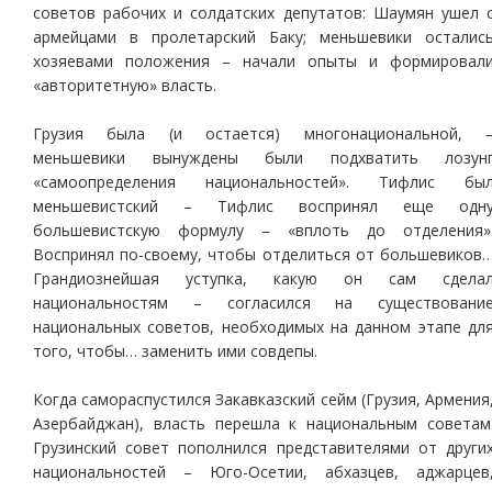
советов рабочих и солдатских депутатов: Шаумян ушел 
армейцами в пролетарский Баку; меньшевики осталис
хозяевами положения – начали опыты и формировал
«авторитетную» власть.
Грузия была (и остается) многонациональной, 
меньшевики вынуждены были подхватить лозун
«самоопределения национальностей». Тифлис бы
меньшевистский – Тифлис воспринял еще одн
большевистскую формулу – «вплоть до отделения»
Воспринял по-своему, чтобы отделиться от большевиков
Грандиознейшая уступка, какую он сам сдела
национальностям – согласился на существовани
национальных советов, необходимых на данном этапе дл
того, чтобы… заменить ими совдепы.
Когда самораспустился Закавказский сейм (Грузия, Армения
Азербайджан), власть перешла к национальным советам
Грузинский совет пополнился представителями от други
национальностей – Юго-Осетии, абхазцев, аджарцев