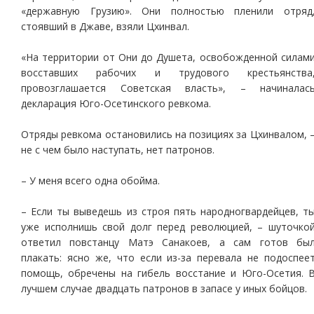
«державную Грузию». Они полностью пленили отряд
стоявший в Джаве, взяли Цхинвал.
«На территории от Они до Душета, освобожденной силам
восставших рабочих и трудового крестьянства
провозглашается Советская власть», – начиналас
декларация Юго-Осетинского ревкома.
Отряды ревкома остановились на позициях за Цхинвалом, 
не с чем было наступать, нет патронов.
– У меня всего одна обойма.
– Если ты выведешь из строя пять народногвардейцев, т
уже исполнишь свой долг перед революцией, – шуточко
ответил повстанцу Матэ Санакоев, а сам готов бы
плакать: ясно же, что если из-за перевала не подоспее
помощь, обречены на гибель восстание и Юго-Осетия. 
лучшем случае двадцать патронов в запасе у иных бойцов.