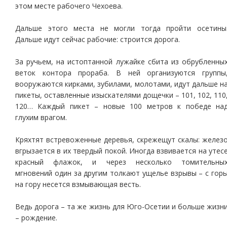
этом месте рабочего Чехоева.
Дальше этого места не могли тогда пройти осетины
Дальше идут сейчас рабочие: строится дорога.
За ручьем, на истоптанной лужайке сбита из обрубленны
веток контора прораба. В ней организуются группы
вооружаются кирками, зубилами, молотами, идут дальше н
пикеты, оставленные изыскателями дощечки – 101, 102, 110
120… Каждый пикет – новые 100 метров к победе на
глухим врагом.
Кряхтят встревоженные деревья, скрежещут скалы: желез
вгрызается в их твердый покой. Иногда взвивается на утес
красный флажок, и через несколько томительны
мгновений один за другим толкают ущелье взрывы – с гор
на гору несется взмывающая весть.
Ведь дорога – та же жизнь для Юго-Осетии и больше жизн
– рождение.