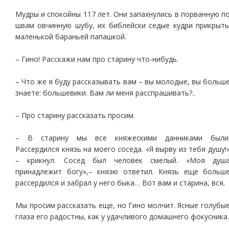
Мудры и спокойны 117 лет. Они запахнулись в порванную п
швам овчинную шубу, их библейски седые кудри прикрыт
маленькой бараньей папашкой.
– Гино! Расскажи нам про старину что-нибудь.
– Что же я буду рассказывать вам – вы молодые, вы больш
знаете: большевики. Вам ли меня расспрашивать?..
– Про старину рассказать просим.
– В старину мы все княжескими данниками были
Рассердился князь на моего соседа. «Я вырву из тебя душу!
– крикнул. Сосед был человек смелый. «Моя душ
принадлежит богу»,– князю ответил. Князь еще больш
рассердился и забрал у него быка… Вот вам и старина, вся.
Мы просим рассказать еще, но Гино молчит. Ясные голубы
глаза его радостны, как у удачливого домашнего фокусника.