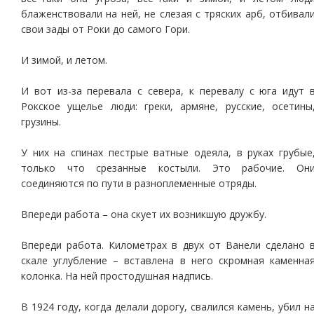
блаженствовали на ней, не слезая с тряских арб, отбивал
свои зады от Роки до самого Гори.
И зимой, и летом.
И вот из-за перевала с севера, к перевалу с юга идут 
Рокское ущелье люди: греки, армяне, русские, осетины
грузины.
У них на спинах пестрые ватные одеяла, в руках грубые
только что срезанные костыли. Это рабочие. Он
соединяются по пути в разноплеменные отряды.
Впереди работа – она скует их возникшую дружбу.
Впереди работа. Километрах в двух от Ванели сделано 
скале углубление – вставлена в него скромная каменна
колонка. На ней простодушная надпись.
В 1924 году, когда делали дорогу, свалился камень, убил н