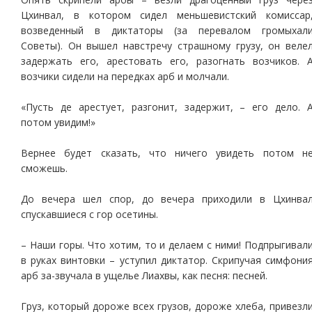
Цхинвал, в котором сидел меньшевистский комиссар
возведенный в диктаторы (за перевалом громыхал
Советы). Он вышел навстречу страшному грузу, он веле
задержать его, арестовать его, разогнать возчиков. 
возчики сидели на передках арб и молчали.
«Пусть де арестует, разгонит, задержит, – его дело. 
потом увидим!»
Вернее будет сказать, что ничего увидеть потом н
сможешь.
До вечера шел спор, до вечера приходили в Цхинва
спускавшиеся с гор осетины.
– Наши горы. Что хотим, то и делаем с ними! Подпрыгивал
в руках винтовки – уступил диктатор. Скрипучая симфони
арб за-звучала в ущелье Лиахвы, как песня: песней.
Груз, который дороже всех грузов, дороже хлеба, привезл