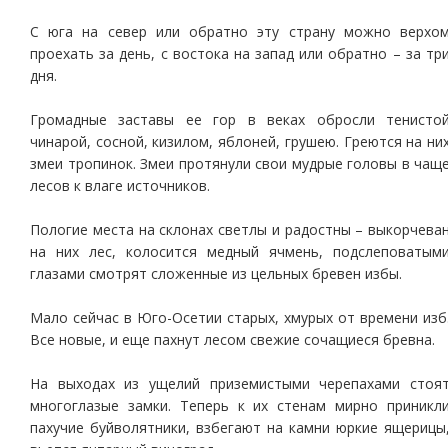
С юга на север или обратно эту страну можно верхо
проехать за день, с востока на запад или обратно – за тр
дня.
Громадные заставы ее гор в веках обросли тенисто
чинарой, сосной, кизилом, яблоней, грушею. Греются на ни
змеи тропинок. Змеи протянули свои мудрые головы в чащ
лесов к влаге источников.
Пологие места на склонах светлы и радостны – выкорчева
на них лес, колосится медный ячмень, подслеповатым
глазами смотрят сложенные из цельных бревен избы.
Мало сейчас в Юго-Осетии старых, хмурых от времени изб
Все новые, и еще пахнут лесом свежие сочащиеся бревна.
На выходах из ущелий приземистыми черепахами стоя
многоглазые замки. Теперь к их стенам мирно приникл
пахучие буйволятники, взбегают на камни юркие ящерицы