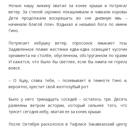
Ночью нашу хижину хватал за конек крыши и потряса
ветер. За стеной скромно покашливали и чавкали коровы
Дети продолжали воскрешать во сне дневную явь 
начинали благой плач. Вздыхал и называл бога по имен
Гино.
Потрясает избушку ветер, спросонок хмыкают псы
Задавленное пламя жестянки едва-едва освещает кусоче
орнамента на столбе, обугленном, обструганном по краям
И кажется, что было бы светлее, если бы лампа не горел
вовсе.
– О Хцау, слава тебе, – позевывает в темноте Гино и
вероятно, крестит свой желтозубый рот.
Было у него тринадцать соседей – осталось три. Десят
развеяны ветром истории, который сильнее того, чт
трясет сегодня избу, хватая ее за конек крыши.
После Октября раскололся в Тифлисе Закавказский цент