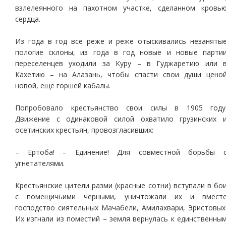
взлелеянного на пахотном участке, сделанном кровь
сердца.
Из года в год все реже и реже отыскивались незаняты
пологие склоны, из года в год новые и новые парти
переселенцев уходили за Куру – в Гуджаретию или 
Кахетию – на Алазань, чтобы спасти свои души цено
новой, еще горшей кабалы.
Попробовало крестьянство свои силы в 1905 году
Движение с одинаковой силой охватило грузинских 
осетинских крестьян, провозгласивших:
– Ертоба! – Единение! Для совместной борьбы 
угнетателями.
Крестьянские цители разми (красные сотни) вступали в бо
с помещичьими черными, уничтожали их и вмест
господство сиятельных Мачабели, Амилахвари, Эристовых
Их изгнали из поместий – земля вернулась к единственны