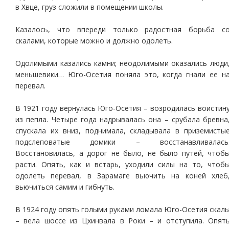
в Хвце, груз сложили в помещении школы.
Казалось, что впереди только радостная борьба с
скалами, которые можно и должно одолеть.
Одолимыми казались камни; неодолимыми оказались люди
меньшевики… Юго-Осетия поняла это, когда гнали ее н
перевал.
В 1921 году вернулась Юго-Осетия – возродилась воистин
из пепла. Четыре года надрывалась она – срубала бревна
спускала их вниз, поднимала, складывала в приземисты
подслеповатые домики – восстанавливалась
Восстановилась, а дорог не было, не было путей, чтоб
расти. Опять, как и встарь, уходили силы на то, чтоб
одолеть перевал, в Зарамаге вьючить на коней хлеб
вьючиться самим и гибнуть.
В 1924 году опять голыми руками ломала Юго-Осетия скал
– вела шоссе из Цхинвала в Роки – и отступила. Опят