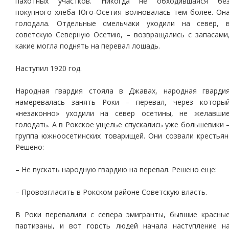
пахотных участков. Никогда не обходившаяся бе
покупного хлеба Юго-Осетия волновалась тем более. Он
голодала. Отдельные смельчаки уходили на север, 
советскую Северную Осетию, – возвращались с запасами
какие могла поднять на перевал лошадь.
Наступил 1920 год.
Народная гвардия стояла в Джавах, народная гварди
намеревалась занять Роки – перевал, через которы
«незаконно» уходили на север осетины, не желавши
голодать. А в Рокское ущелье спускались уже большевики 
группа южноосетинских товарищей. Они созвали крестьян
Решено:
– Не пускать народную гвардию на перевал. Решено еще:
– Провозгласить в Рокском районе Советскую власть.
В Роки перевалили с севера эмигранты, бывшие красны
партизаны, и вот горсть людей начала наступление н