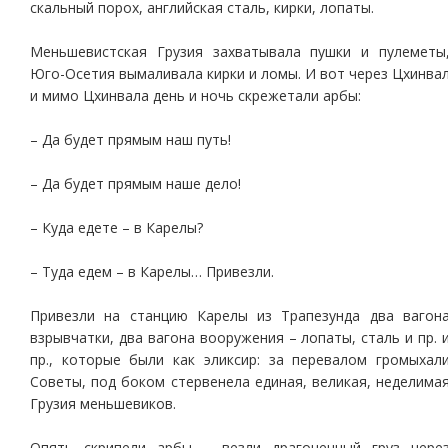
скальный порох, английская сталь, кирки, лопаты.
Меньшевистская Грузия захватывала пушки и пулеметы
Юго-Осетия вымаливала кирки и ломы. И вот через Цхинва
и мимо Цхинвала день и ночь скрежетали арбы:
– Да будет прямым наш путь!
– Да будет прямым наше дело!
– Куда едете – в Карелы?
– Туда едем – в Карелы… Привезли.
Привезли на станцию Карелы из Трапезунда два вагон
взрывчатки, два вагона вооружения – лопаты, сталь и пр. 
пр., которые были как эликсир: за перевалом громыхал
Советы, под боком стервенела единая, великая, неделима
Грузия меньшевиков.
Опять скрипели арбы – везли драгоценный груз чере