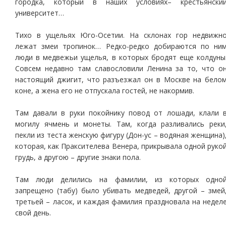
городка, который в наших условиях– крестьянски
университет…
Тихо в ущельях Юго-Осетии. На склонах гор недвижн
лежат змеи тропинок… Редко-редко добираются по ни
люди в медвежьи ущелья, в которых бродят еще колдуны
Совсем недавно там славословили Ленина за то, что о
настоящий джигит, что разъезжал он в Москве на бело
коне, а жена его не отпускала гостей, не накормив.
Там давали в руки покойнику повод от лошади, клали 
могилу ячмень и монеты. Там, когда разливались реки
пекли из теста женскую фигуру (Дон-ус – водяная женщина)
которая, как Праксителева Венера, прикрывала одной руко
грудь, а другою – другие знаки пола.
Там люди делились на фамилии, из которых одно
запрещено (табу) было убивать медведей, другой – змей
третьей – ласок, и каждая фамилия праздновала на недел
свой день.