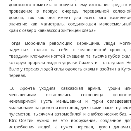
дорожного комитета и поручить ему изыскание средств 
проведение в первую очередь перевальной колесно
дороги, так как она имеет для всего юга жизненно
значение как магистраль, соединяющая малоземельны
край с северо-кавказской житницей хлеба».
Тогда морочила революцию керенщина. Люди могл
надеяться только на себя: с человеческой кровью, 
твердыми клочьями ногтей смешана та тысяча кубов скал
которую прорыли люди в ущелье Лиахвы и – отступили. Н
было у горских людей силы одолеть скалы и взойти на Кутх
перевал.
…С фронта уходила Кавказская армия. Турции ил
меньшевикам оставлялись сокровища ценност
неизмеримой. Пусть меньшевики и турки овладеваю
миллионами патронов и винтовок, десятками тысяч пушек 
пулеметов, тысячами автомобилей и снабженческих баз, 
Юго-Осетии нужно не это вооружение, созданное дл
истребления людей, а нужен перевал, нужен динамит