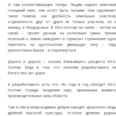
И там коллективизация теперь. Людям надоел извечны
голодный паек, они хотят быть сытыми. Они одолеваю
такие помехи, как дробность земельных участков
отдаленность друг от друга не только участков, но 
жилищ, и бездорожье. В Юго-Осетии на санях – летом н
санях! – свозят урожаи на колхозные гумна: трени
полозьев о землю замедляет и тормозит стремление груз
перегнать на крутосклонах движущую силу – пар
красноглазых быков – и опрокинуться.
Дорога и дороги – основа ближайшего расцвета Юго
Осетии. Беда в том, что незачем разрабатывать е
богатства: нет дорог.
А разрабатывать есть что. Из года в год обходят Юго
Осетию отряды Академии наук, призванные выявит
производительные силы области.
Там и сям в непроходимых дебрях находят археологи след
древней высокой культуры, остатки древних рудны