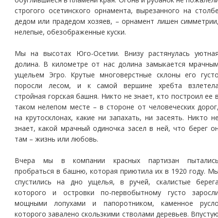
строгого осетинского орнамента, вырезанного на столб
дедом или прадедом хозяев, – орнамент лишен симметрии
нелепые, обезображенные куски.
Мы на высотах Юго-Осетии. Внизу растянулась уютна
долина. В километре от нас долина замыкается мрачны
ущельем Эгро. Крутые многоверстные склоны его густ
поросли лесом, и к самой вершине хребта взлетел
стройная горская башня. Никто не знает, кто построил ее 
таком нелепом месте – в стороне от человеческих дорог
на крутосклонах, какие ни запахать, ни засеять. Никто н
знает, какой мрачный одиночка засел в ней, что берег о
там – жизнь или любовь.
Вчера мы в компании красных партизан пыталис
пробраться в башню, которая приютила их в 1920 году. М
спустились на дно ущелья, в ручей, скалистые берег
которого и островки по-первобытному густо заросл
мощными лопухами и папоротником, каменное русл
которого завалено скользкими стволами деревьев. Впусту