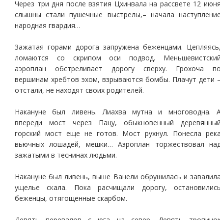
Через три дня после взятия Цхинвала на рассвете 12 июн
слышны стали пушечные выстрелы,– начала наступлени
народная гвардия…
Зажатая горами дорога запружена беженцами. Цепляясь
ломаются со скрипом оси подвод. Меньшевистски
аэроплан обстреливает дорогу сверху. Грохоча п
вершинам хребтов эхом, взрываются бомбы. Плачут дети 
отстали, не находят своих родителей.
Накануне был ливень. Лиахва мутна и многоводна. 
впереди мост через Пацу, обыкновенный деревянны
горский мост еще не готов. Мост рухнул. Понесла рек
вьючных лошадей, мешки… Аэроплан торжествовал на
зажатыми в теснинах людьми.
Накануне был ливень, выше Ванели обрушилась и завалил
ущелье скала. Пока расчищали дорогу, остановилис
беженцы, отягощенные скарбом.
Девять перевалов с юга на север. Девять тропино