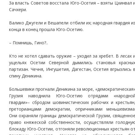
За власть Советов восстала Юго-Осетия – взяты Цхинвал 
Сачхери.
Валико Джугели и Вешапели отбили их; народная гвардия и
конца в конец прошла Юго-Осетию.
– Помнишь, Гино?..
Кто не хотел сдавать оружие – уходил за хребет. В лесах 
ущельях Осетии Северной дымились становья красны
партизан. Чечня, Ингушетия, Дагестан, Осетия вгрызлись 
спину Деникина.
Большевики прогнали Деникина за море, «демократическая
Грузия наводнила Юго-Осетию отрядами «народно
гвардии»– сбродом шовинистических рабочих и крестьян
преторианцами демократии, опричниками меньшевизма
Они охраняли границы демократической Грузии, священно
право княжеской собственности, осуществляли голодну
блокаду Юго-Осетии, отгоняли революционных крестьян о