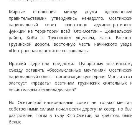
Мирные отношения между двумя «державным
правительствами» утвердились ненадолго. Осетински
национальный совет захватывал административны
функции на территории всей Юго-Осетии – Цхинвальски
район, Коби с Трусовским ущельем, часть Военно
Грузинской дороги, восточную часть Рачинского уезда
«Центральная власть» не соглашалась.
Ираклий Церетели предложил Цунарскому осетинском
съезду оставить «бессмысленные мечтания»: Осетински
национальный совет – организация культурная. Мог ли это
златоуст «предать» осетинам грузинских сиятельных 
несиятельных землевладельцев?
Но Осетинский национальный совет не только мечтал
собственными силами начал вести дорогу на север, но бы
разгромлен. Тогда в тылу Юго-Осетии, за хребтом, был
белые.