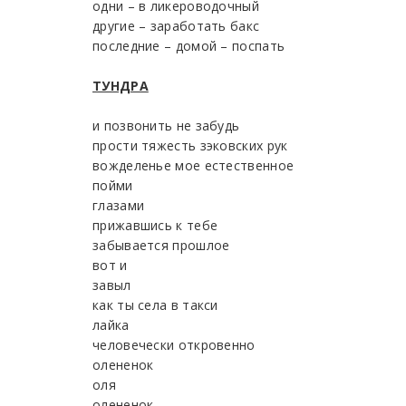
одни – в ликероводочный
другие – заработать бакс
последние – домой – поспать
ТУНДРА
и позвонить не забудь
прости тяжесть зэковских рук
вожделенье мое естественное
пойми
глазами
прижавшись к тебе
забывается прошлое
вот и
завыл
как ты села в такси
лайка
человечески откровенно
олененок
оля
олененок