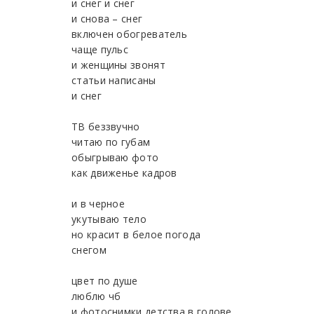
и снег и снег
и снова – снег
включен обогреватель
чаще пульс
и женщины звонят
статьи написаны
и снег
ТВ беззвучно
читаю по губам
обыгрываю фото
как движенье кадров
и в черное
укутываю тело
но красит в белое погода
снегом
цвет по душе
люблю чб
и фотоснимки детства в голове