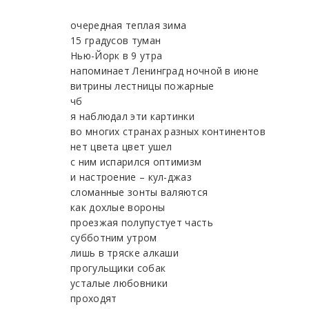
очередная теплая зима
15 градусов туман
Нью-Йорк в 9 утра
напоминает Ленинград ночной в июне
витрины лестницы пожарные
чб
я наблюдал эти картинки
во многих странах разных континентов
нет цвета цвет ушел
с ним испарился оптимизм
и настроение – кул-джаз
сломанные зонты валяются
как дохлые вороны
проезжая полупустует часть
субботним утром
лишь в тряске алкаши
прогульщики собак
усталые любовники
проходят