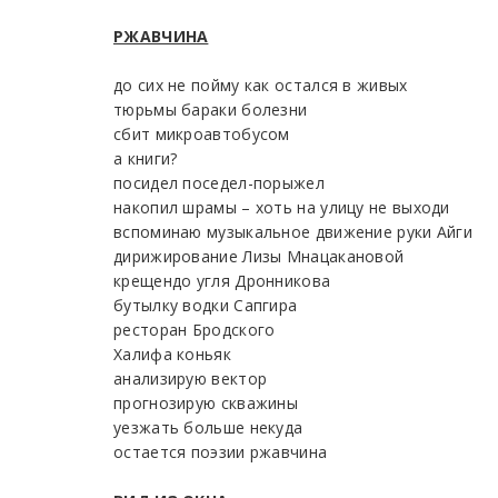
РЖАВЧИНА
до сих не пойму как остался в живых
тюрьмы бараки болезни
сбит микроавтобусом
а книги?
посидел поседел-порыжел
накопил шрамы – хоть на улицу не выходи
вспоминаю музыкальное движение руки Айги
дирижирование Лизы Мнацакановой
крещендо угля Дронникова
бутылку водки Сапгира
ресторан Бродского
Халифа коньяк
анализирую вектор
прогнозирую скважины
уезжать больше некуда
остается поэзии ржавчина