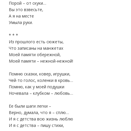
Порой – от скуки…
Вы это взвесьте,
А я на месте
Умыла руки.
* * *
Из прошлого есть сюжеты,
Что записаны на манжетах
Моей памяти обережной,
Моей памяти – нежной-нежной!
Помню сказки, ковер, игрушки,
Чей-то голос, коленки в кровь…
Помню, как у моей подушки
Ночевала – клубком – любовь…
Ее были шаги легки –
Верно, думала, что я – сплю…
И я с детства всю жизнь люблю
И я с детства – пишу стихи,