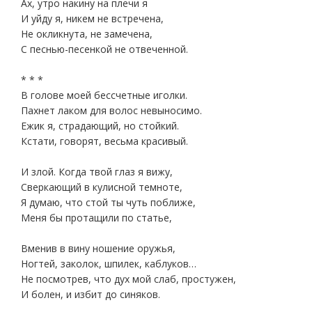
Ах, утро накину на плечи я
И уйду я, никем не встречена,
Не окликнута, не замечена,
С песнью-песенкой не отвеченной.
* * *
В голове моей бессчетные иголки.
Пахнет лаком для волос невыносимо.
Ежик я, страдающий, но стойкий.
Кстати, говорят, весьма красивый.
И злой. Когда твой глаз я вижу,
Сверкающий в кулисной темноте,
Я думаю, что стой ты чуть поближе,
Меня бы протащили по статье,
Вменив в вину ношение оружья,
Ногтей, заколок, шпилек, каблуков…
Не посмотрев, что дух мой слаб, простужен,
И болен, и избит до синяков.