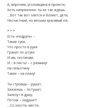
А, впрочем, уголовщина в проекте,
Хоть напряженно ты ее так ждешь…
…Вот так вот злится и болеет, дети,
Несчастный, но весьма красивый еж.
* * *
Есть «подруги» –
Такие суки,
Что просто в руки
Гранат по штуке
И им, скотинам,
И – в пасть! – с размаху!
На гильотину
Таких – на плаху!
Ты строишь – рушат,
Зажжешь – потушат,
Залезут в душу,
Потом – задушат!
…Со злости, мести,