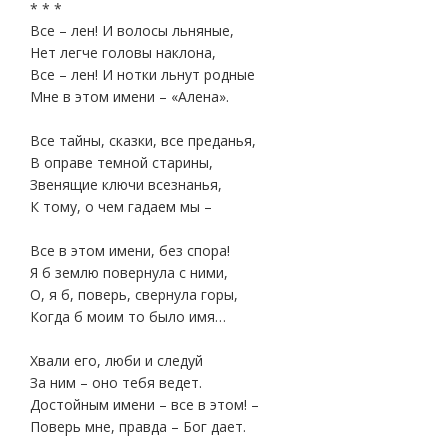
* * *
Все – лен! И волосы льняные,
Нет легче головы наклона,
Все – лен! И нотки льнут родные
Мне в этом имени – «Алена».
Все тайны, сказки, все преданья,
В оправе темной старины,
Звенящие ключи всезнанья,
К тому, о чем гадаем мы –
Все в этом имени, без спора!
Я б землю повернула с ними,
О, я б, поверь, свернула горы,
Когда б моим то было имя…
Хвали его, люби и следуй
За ним – оно тебя ведет.
Достойным имени – все в этом! –
Поверь мне, правда – Бог дает.