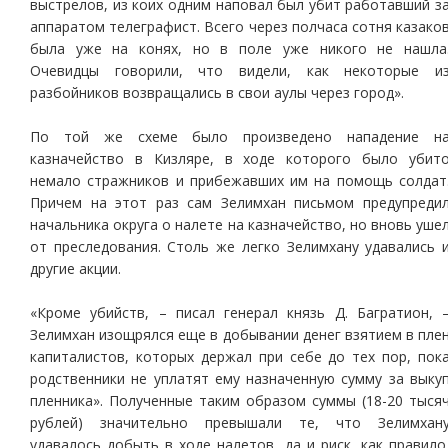
выстрелов, из коих одним наповал был убит работавший з
аппаратом телеграфист. Всего через полчаса сотня казако
была уже на конях, но в поле уже никого не нашла
Очевидцы говорили, что видели, как некоторые и
разбойников возвращались в свои аулы через город».
По той же схеме было произведено нападение н
казначейство в Кизляре, в ходе которого было убит
немало стражников и прибежавших им на помощь солдат
Причем на этот раз сам Зелимхан письмом предупреди
начальника округа о налете на казначейство, но вновь уше
от преследования. Столь же легко Зелимхану удавались 
другие акции.
«Кроме убийств, – писал генерал князь Д. Багратион, 
Зелимхан изощрялся еще в добывании денег взятием в пле
капиталистов, которых держал при себе до тех пор, пок
родственники не уплатят ему назначенную сумму за выку
пленника». Полученные таким образом суммы (18-20 тыся
рублей) значительно превышали те, что Зелимхан
удавалось добыть в ходе налетов, да и риск, как правило