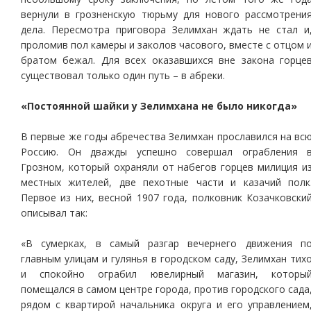
вернули в грозненскую тюрьму для нового рассмотрени
дела. Пересмотра приговора Зелимхан ждать не стал и
проломив пол камеры и заколов часового, вместе с отцом 
братом бежал. Для всех оказавшихся вне закона горце
существовал только один путь – в абреки.
«Постоянной шайки у Зелимхана не было никогда»
В первые же годы абречества Зелимхан прославился на вс
Россию. Он дважды успешно совершал ограбления 
Грозном, который охраняли от набегов горцев милиция и
местных жителей, две пехотные части и казачий полк
Первое из них, весной 1907 года, полковник Козачковски
описывал так:
«В сумерках, в самый разгар вечернего движения п
главным улицам и гулянья в городском саду, Зелимхан тих
и спокойно ограбил ювелирный магазин, которы
помещался в самом центре города, против городского сада
рядом с квартирой начальника округа и его управлением