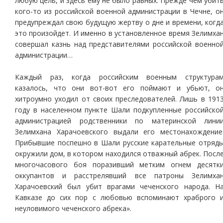
любую цель, и здесь ему не было равных. Прежде чем убит
кого-то из российской военной администрации в Чечне, о
предупреждал свою будущую жертву о дне и времени, когд
это произойдет. И именно в установленное время Зелимха
совершал казнь над представителями российской военно
администрации…
Каждый раз, когда российским военным структура
казалось, что они вот-вот его поймают и убьют, о
хитроумно уходил от своих преследователей. Лишь в 191
году в населенном пункте Шали подкупленные российско
администрацией родственники по материнской лини
Зелимхана Харачоевского выдали его местонахождение
Прибывшие поспешно в Шали русские карательные отряд
окружили дом, в котором находился отважный абрек. Посл
многочасового боя поразивший метким огнем десятк
оккупантов и расстрелявший все патроны Зелимха
Харачоевский был убит врагами чеченского народа. Н
Кавказе до сих пор с любовью вспоминают храброго 
неуловимого чеченского абрека».