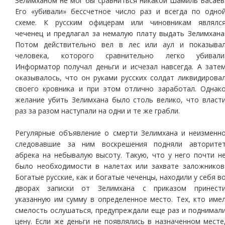
Зелимханом не мог бы сравниться никакой Шамиль Басаев
Его «убивали» бессчетное число раз и всегда по одно
схеме. К русским офицерам или чиновникам являлс
чеченец и предлагал за немалую плату выдать Зелимхана
Потом действительно вел в лес или аул и показыва
человека, которого сравнительно легко убивали
Информатор получал деньги и исчезал навсегда. А зате
оказывалось, что он руками русских солдат ликвидирова
своего кровника и при этом отлично заработал. Однак
желание убить Зелимхана было столь велико, что власт
раз за разом наступали на одни и те же грабли.
Регулярные объявление о смерти Зелимхана и неизменн
следовавшие за ним воскрешения подняли авторите
абрека на небывалую высоту. Такую, что у него почти н
было необходимости в налетах или захвате заложников
Богатые русские, как и богатые чеченцы, находили у себя в
дворах записки от Зелимхана с приказом принест
указанную им сумму в определенное место. Тех, кто име
смелость ослушаться, предупреждали еще раз и поднимал
цену. Если же деньги не появлялись в назначенном месте