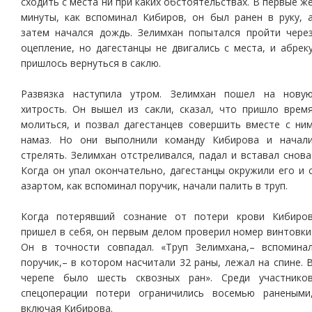
сходить с места ни при каких обстоятельствах. В первые ж
минуты, как вспоминал Кибиров, он был ранен в руку, 
затем начался дождь. Зелимхан попытался пройти чере
оцепление, но дагестанцы не двигались с места, и абрек
пришлось вернуться в саклю.
Развязка наступила утром. Зелимхан пошел на нову
хитрость. Он вышел из сакли, сказал, что пришло врем
молиться, и позвал дагестанцев совершить вместе с ни
намаз. Но они выполнили команду Кибирова и начал
стрелять. Зелимхан отстреливался, падал и вставал снова
Когда он упал окончательно, дагестанцы окружили его и 
азартом, как вспоминал поручик, начали палить в труп.
Когда потерявший сознание от потери крови Кибиро
пришел в себя, он первым делом проверил номер винтовки
Он в точности совпадал. «Труп Зелимхана,– вспомина
поручик,– в котором насчитали 32 раны, лежал на спине. 
черепе было шесть сквозных ран». Среди участнико
спецоперации потери ограничились восемью ранеными
включая Кибирова.