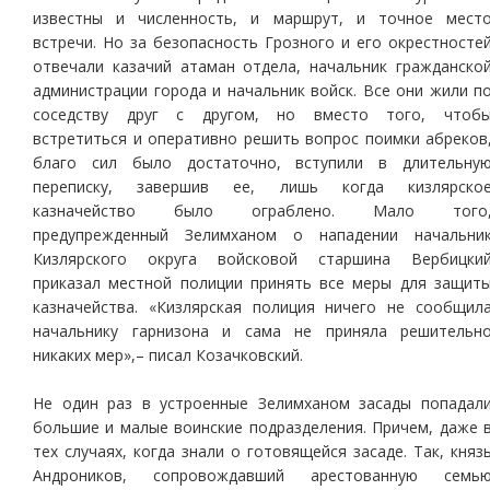
известны и численность, и маршрут, и точное мест
встречи. Но за безопасность Грозного и его окрестносте
отвечали казачий атаман отдела, начальник гражданско
администрации города и начальник войск. Все они жили п
соседству друг с другом, но вместо того, чтоб
встретиться и оперативно решить вопрос поимки абреков
благо сил было достаточно, вступили в длительну
переписку, завершив ее, лишь когда кизлярско
казначейство было ограблено. Мало того
предупрежденный Зелимханом о нападении начальни
Кизлярского округа войсковой старшина Вербицки
приказал местной полиции принять все меры для защит
казначейства. «Кизлярская полиция ничего не сообщил
начальнику гарнизона и сама не приняла решительн
никаких мер»,– писал Козачковский.
Не один раз в устроенные Зелимханом засады попадал
большие и малые воинские подразделения. Причем, даже 
тех случаях, когда знали о готовящейся засаде. Так, княз
Андроников, сопровождавший арестованную семь