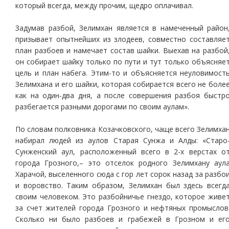
который всегда, между прочим, щедро оплачивал.
Задумав разбой, Зелимхан является в намеченный район
призывает опытнейших из злодеев, совместно составляе
план разбоев и намечает состав шайки. Выехав на разбой
он собирает шайку только по пути и тут только объясняе
цель и план набега. Этим-то и объясняется неуловимост
Зелимхана и его шайки, которая собирается всего не боле
как на один-два дня, а после совершения разбоя быстр
разбегается разными дорогами по своим аулам».
По словам полковника Козачковского, чаще всего Зелимха
набирал людей из аулов Старая Сунжа и Алды: «Старо
Сунженский аул, расположенный всего в 2-х верстах о
города Грозного,– это отселок родного Зелимхану аул
Харачой, выселенного сюда с гор лет сорок назад за разбо
и воровство. Таким образом, Зелимхан был здесь всегд
своим человеком. Это разбойничье гнездо, которое живе
за счет жителей города Грозного и нефтяных промыслов
Сколько ни было разбоев и грабежей в Грозном и ег