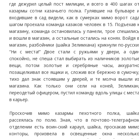
где дежурил целый пост милиции, и всего в 400 шагах о
казармы сотни казачьего полка. Гулявшие на бульваре 
входившие в сад видели, как в сумерках мимо ворот сад
шагом проехала команда казаков человек в 15. Подъехав 
магазину, команда остановилась у панели, трое спешилис
и вошли в магазин, а остальные остались на конях. Войдя 
магазин, разбойники (шайка Зелимхана) крикнули по-русски
“Ни с места!” Двое стали с ружьями у двери, а оди
спокойно, не спеша стал выбирать из наличников золоты
вещи, потом золотые и серебряные часы, аккуратн
позащелкивал все ящики и, сложив все бережно в сумочку
тихо дал знак стоявшим у дверей, и те молча вышли и
магазина. Как только они сели на коней, Зелимхан
переодетый офицером, пустил команду вдоль улицы с мест
в карьер.
Проскочив мимо казармы пехотного полка, шайк
рассеялась по полю. Зная, что в почтово-телеграфно
отделении есть воин-ский караул, шайка, проскакав мим
конторы, произвела в освещенные окна нескольк