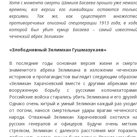
Хотя с момента смерти Шамиля Басаева прошло уже немал
времени, все версии его ликвидации остаются тольк
версиями. Так же, как существует множеств
противоречивых описаний спецоперации 1913 года, в ход
которой был убит кумир Басаева – самый известны
чеченский абрек Зелимхан
«Злободневный Зелимхан Гушмазукаев»
В последние годы основная версия жизни и смерт
знаменитого абрека Зелимхана в изложении чеченски
историков и пропагандистов выглядит следующим образом
«Зелимхан Харачоевский вместе с другими абреками ве
вооруженную борьбу с русскими колонизаторами
Российские войска старались убить Зелимхана и его друзей
Однако очень хитрый и умный Зелимхан каждый раз уходи
от погони, нанося смертельные удары врагам чеченског
народа. Отважный Зелимхан Харачоевский охотился н
русских генералов и офицеров. Будучи очень метки
стрелком, Зелимхан с далекого расстояния мог поразит