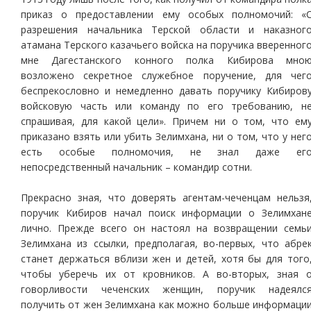
приказ о предоставлении ему особых полномочий: «
разрешения начальника Терской области и наказног
атамана Терского казачьего войска на поручика вверенног
мне Дагестанского конного полка Кибирова мно
возложено секретное служебное поручение, для чег
беспрекословно и немедленно давать поручику Кибиров
войсковую часть или команду по его требованию, н
спрашивая, для какой цели». Причем ни о том, что ем
приказано взять или убить Зелимхана, ни о том, что у нег
есть особые полномочия, не знал даже ег
непосредственный начальник – командир сотни.
Прекрасно зная, что доверять агентам-чеченцам нельзя
поручик Кибиров начал поиск информации о Зелимхан
лично. Прежде всего он настоял на возвращении семь
Зелимхана из ссылки, предполагая, во-первых, что абре
станет держаться вблизи жен и детей, хотя бы для того
чтобы уберечь их от кровников. А во-вторых, зная 
говорливости чеченских женщин, поручик надеялс
получить от жен Зелимхана как можно больше информаци