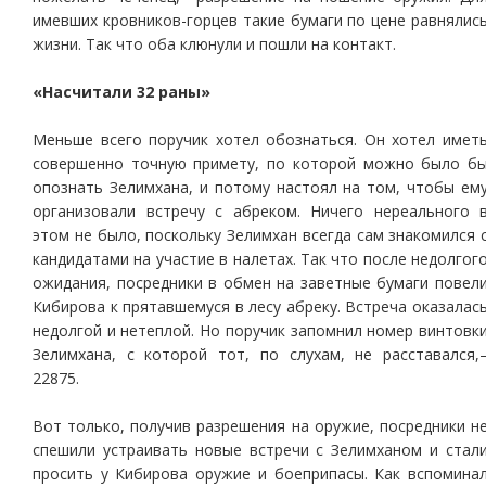
имевших кровников-горцев такие бумаги по цене равнялис
жизни. Так что оба клюнули и пошли на контакт.
«Насчитали 32 раны»
Меньше всего поручик хотел обознаться. Он хотел имет
совершенно точную примету, по которой можно было б
опознать Зелимхана, и потому настоял на том, чтобы ем
организовали встречу с абреком. Ничего нереального 
этом не было, поскольку Зелимхан всегда сам знакомился 
кандидатами на участие в налетах. Так что после недолгог
ожидания, посредники в обмен на заветные бумаги повел
Кибирова к прятавшемуся в лесу абреку. Встреча оказалас
недолгой и нетеплой. Но поручик запомнил номер винтовк
Зелимхана, с которой тот, по слухам, не расставался,
22875.
Вот только, получив разрешения на оружие, посредники н
спешили устраивать новые встречи с Зелимханом и стал
просить у Кибирова оружие и боеприпасы. Как вспомина