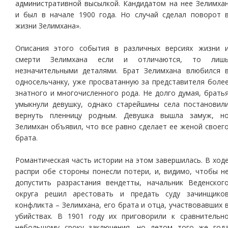
административной высылкой. Кандидатом на нее Зелимха
и был в начале 1900 года. Но случай сделал поворот 
жизни Зелимхана».
Описания этого события в различных версиях жизни 
смерти Зелимхана если и отличаются, то лиш
незначительными деталями. Брат Зелимхана влюбился 
односельчанку, уже просватанную за представителя боле
знатного и многочисленного рода. Не долго думая, брать
умыкнули девушку, однако старейшины села постановил
вернуть пленницу родным. Девушка вышла замуж, н
Зелимхан объявил, что все равно сделает ее женой своег
брата.
Романтическая часть истории на этом завершилась. В ход
распри обе стороны понесли потери, и, видимо, чтобы н
допустить разрастания вендетты, начальник Веденског
округа решил арестовать и предать суду зачинщико
конфликта – Зелимхана, его брата и отца, участвовавших 
убийствах. В 1901 году их приговорили к сравнительн
небольшому сроку заключения, но летом того же год