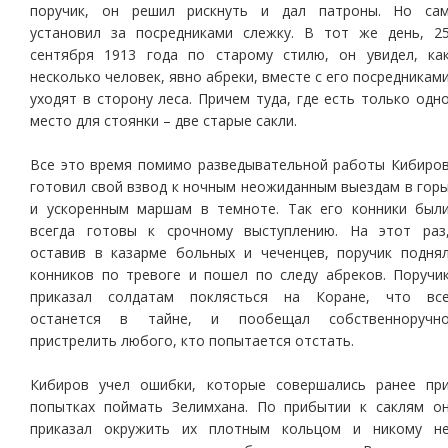
поручик, он решил рискнуть и дал патроны. Но са
установил за посредниками слежку. В тот же день, 2
сентября 1913 года по старому стилю, он увидел, ка
несколько человек, явно абреки, вместе с его посредникам
уходят в сторону леса. Причем туда, где есть только одн
место для стоянки – две старые сакли.
Все это время помимо разведывательной работы Кибиро
готовил свой взвод к ночным неожиданным выездам в гор
и ускоренным маршам в темноте. Так его конники был
всегда готовы к срочному выступлению. На этот раз
оставив в казарме больных и чеченцев, поручик подня
конников по тревоге и пошел по следу абреков. Поручи
приказал солдатам поклясться на Коране, что вс
останется в тайне, и пообещал собственноручн
пристрелить любого, кто попытается отстать.
Кибиров учел ошибки, которые совершались ранее пр
попытках поймать Зелимхана. По прибытии к саклям о
приказал окружить их плотным кольцом и никому н