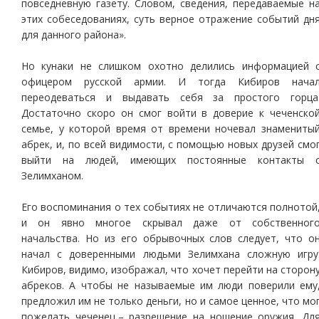
повседневную газету. Словом, сведения, передаваемые н
этих собеседованиях, суть верное отражение событий дн
для данного района».
Но кунаки не слишком охотно делились информацией 
офицером русской армии. И тогда Кибиров нача
переодеваться и выдавать себя за простого горца
Достаточно скоро он смог войти в доверие к чеченско
семье, у которой время от времени ночевал знамениты
абрек, и, по всей видимости, с помощью новых друзей смо
выйти на людей, имеющих постоянные контакты 
Зелимханом.
Его воспоминания о тех событиях не отличаются полнотой
и он явно многое скрывал даже от собственног
начальства. Но из его обрывочных слов следует, что о
начал с доверенными людьми Зелимхана сложную игру
Кибиров, видимо, изображал, что хочет перейти на сторон
абреков. А чтобы не называемые им люди поверили ему
предложил им не только деньги, но и самое ценное, что мо
пожелать чеченец,– разрешение на ношение оружия. Дл