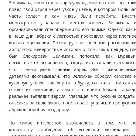
Зелимхана, несмотря на предупреждение его жен, все-так
повел свой отряд через узкое ущелье, в котором больша
часть солдат и сам князь были перебиты. Власт
многократно узнавали о местах ночлега Зелимхана 
организовывали спецоперации по его поимке. Однако, как 
в наши дни, абреки с легкостью проходили через плотно
кольцо оцепления. Потом русские военные рассказывал
абсолютно невероятные истории о том, как к пещере, гд
был блокирован Зелимхан, поползли, как муравьи
несметные толпы чеченцев, а когда их отогнали, оказалось
что с ними ушел главный абрек. Или с живописным
деталями докладывали, что Зелимхан сбросил самовар 
кухонную утварь, завернутые в бурку, со скалы, тем самы
отвлек их внимание, а сам в это время бежал. Горазд
реальнее выглядит версия, гласящая, что русские солдаты
опасаясь за свою жизнь, просто расступались и пропускал
абреков подобру-поздорову.
Но самое интересное заключалось в том, что п
количеству сообщений об успешной ликвидации 