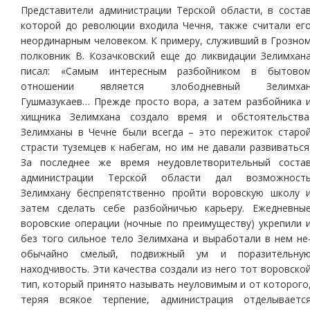
Представители администрации Терской области, в соста
которой до революции входила Чечня, также считали ег
неординарным человеком. К примеру, служивший в Грозно
полковник В. Козачковский еще до ликвидации Зелимхан
писал: «Самым интересным разбойником в бытово
отношении является злободневный Зелимха
Гушмазукаев… Прежде просто вора, а затем разбойника 
хищника Зелимхана создало время и обстоятельства
Зелимханы в Чечне были всегда – это пережиток старо
страсти туземцев к набегам, но им не давали развиваться
За последнее же время неудовлетворительный соста
администрации Терской области дал возможност
Зелимхану беспрепятственно пройти воровскую школу 
затем сделать себе разбойничью карьеру. Ежедневны
воровские операции (ночные по преимуществу) укрепили 
без того сильное тело Зелимхана и выработали в нем не
обычайно смелый, подвижный ум и поразительну
находчивость. Эти качества создали из него тот воровско
тип, который принято называть неуловимым и от которого
теряя всякое терпение, администрация отделываетс