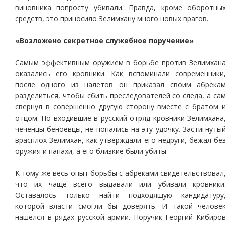
виновника попросту убивали. Правда, кроме оборотны
средств, это приносило Зелимхану много новых врагов.
«Возложено секретное служебное поручение»
Самым эффективным оружием в борьбе против Зелимхан
оказались его кровники. Как вспоминали современники
после одного из налетов он приказал своим абрека
разделиться, чтобы сбить преследователей со следа, а са
свернул в совершенно другую сторону вместе с братом 
отцом. Но входившие в русский отряд кровники Зелимхана
чеченцы-беноевцы, не попались на эту удочку. Застигнуты
врасплох Зелимхан, как утверждали его недруги, бежал бе
оружия и папахи, а его близкие были убиты.
К тому же весь опыт борьбы с абреками свидетельствовал
что их чаще всего выдавали или убивали кровники
Оставалось только найти подходящую кандидатуру
которой власти смогли бы доверять. И такой челове
нашелся в рядах русской армии. Поручик Георгий Кибиро