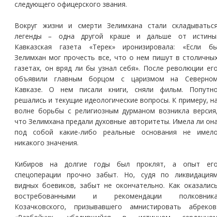
следующего офицерского звания.
Вокруг жизни и смерти Зелимхана стали складыватьс
легенды – одна другой краше и дальше от истины
Кавказская газета «Терек» иронизировала: «Если б
Зелимхан мог прочесть все, что о нем пишут в столичны
газетах, он вряд ли бы узнал себя». После революции ег
объявили главным борцом с царизмом на Северно
Кавказе. О нем писали книги, сняли фильм. Попутн
решались и текущие идеологические вопросы. К примеру, н
волне борьбы с религиозным дурманом возникла версия
что Зелимхана предали духовные авторитеты. Имела ли он
под собой какие-либо реальные основания не имел
никакого значения.
Кибиров на долгие годы был проклят, а опыт ег
спецоперации прочно забыт. Но, судя по ликвидация
видных боевиков, забыт не окончательно. Как оказалис
востребованными и рекомендации полковник
Козачковского, призывавшего амнистировать абреков