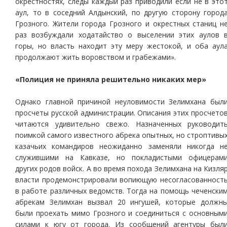
окрестностях, следы каждый раз приводили если не в это
аул, то в соседний Алдынский, по другую сторону город
Грозного. Жители города Грозного и окрестных станиц н
раз возбуждали ходатайство о выселении этих аулов 
горы, но власть находит эту меру жестокой, и оба аул
продолжают жить воровством и грабежами».
«Полиция не приняла решительно никаких мер»
Однако главной причиной неуловимости Зелимхана был
просчеты русской администрации. Описания этих просчето
читаются удивительно свежо. Назначенных руководит
поимкой самого известного абрека опытных, но строптивы
казачьих командиров неожиданно заменяли никогда н
служившими на Кавказе, но покладистыми офицерам
других родов войск. А во время похода Зелимхана на Кизля
власти продемонстрировали вопиющую несогласованност
в работе различных ведомств. Тогда на помощь чеченски
абрекам Зелимхан вызвал 20 ингушей, которые должн
были проехать мимо Грозного и соединиться с основным
силами к югу от города. Из сообщений агентуры был