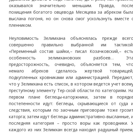
оказывался значительно меньшим. Правда, посл
похищения богатого овцевода Месяцева за абреком был
выслана погоня, но он снова смог ускользнуть вместе 
пленником.
Неуловимость Зелимхана объяснялась прежде всег
совершенно правильно выбранной им тактикой
«Переменный состав шайки,– писал Козачковский,– ест
особенность зелимхановских разбоев… Эт
предосторожность, очевидно, объясняется тем, чт
немало абреков сделалось жертвой товарищей
подкупленных кровниками или администрацией. Передают
что у Зелимхана есть список, в котором ведется учет всем
преступному элементу Тер-ской области по категориям. Н
первом плане беглецы-каторжники, затем в порядк
постепенности идут: беглецы, скрывающиеся от суда 
следствия, которым по заочным приговорам тоже грози
каторга; затем идут беглецы административно-высланные, 
последняя категория – просто воры как проводники. 
каждого из них Зелимхан всегда находил радушный прием