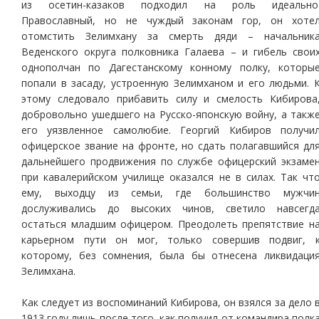
из осетин-казаков подходил на роль идеально
Православный, но не чуждый законам гор, он хоте
отомстить Зелимхану за смерть дяди – начальник
Веденского округа полковника Галаева – и гибель свои
однополчан по Дагестанскому конному полку, которы
попали в засаду, устроенную Зелимханом и его людьми. 
этому следовало прибавить силу и смелость Кибирова
добровольно ушедшего на Русско-японскую войну, а такж
его уязвленное самолюбие. Георгий Кибиров получи
офицерское звание на фронте, но сдать полагавшийся дл
дальнейшего продвижения по службе офицерский экзаме
при кавалерийском училище оказался не в силах. Так чт
ему, выходцу из семьи, где большинство мужчи
дослуживались до высоких чинов, светило навсегд
остаться младшим офицером. Преодолеть препятствие н
карьерном пути он мог, только совершив подвиг, 
которому, без сомнения, была бы отнесена ликвидаци
Зелимхана.
Как следует из воспоминаний Кибирова, он взялся за дело 
1913 году лишь после того, как получил от командира полк