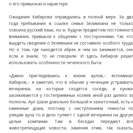
о его привычках и характере.
Ожидания Кибирова оправдались в полной мере. За дв
года пребывания в ссылке семья Зелимхана не тольк
освоила русский язык, но и, будучи предметом постоянног
внимания, привыкла к общению с посторонними. Так чт
выудить сведения о Зелимхане не составило особого труда
Но о том, где находится абрек и чем он занимается, он
если и знали, то не говорили. И здесь Кибиров реши
использовать особенности чеченского быта.
«Давно приглядевшись к жизни аулов,– вспомина
Кибиров,– я заметил, что в обычае у чеченцев устраиват
вечеринки, на которые сходятся соседи, и кунак
засиживаются у гостеприимных хозяев иной раз далеко з
полночь. Аул Шали довольно большой и зажиточный, есть 
каменные дома, поэтому с наступлением темноты п
улицам аула то и дело гуляют с одной вечеринки на другу
целые компании. Там в беседах передают вс
животрепещущие новости, заменяя этим, так сказать