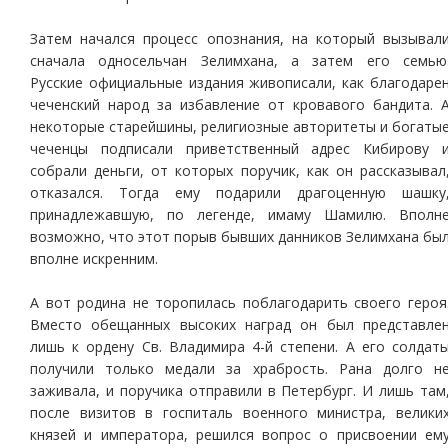
Затем начался процесс опознания, на который вызывал
сначала односельчан Зелимхана, а затем его семью
Русские официальные издания живописали, как благодаре
чеченский народ за избавление от кровавого бандита. 
некоторые старейшины, религиозные авторитеты и богаты
чеченцы подписали приветственный адрес Кибирову 
собрали деньги, от которых поручик, как он рассказывал
отказался. Тогда ему подарили драгоценную шашку
принадлежавшую, по легенде, имаму Шамилю. Вполн
возможно, что этот порыв бывших данников Зелимхана бы
вполне искренним.
А вот родина не торопилась поблагодарить своего героя
Вместо обещанных высоких наград он был представле
лишь к ордену Св. Владимира 4-й степени. А его солдат
получили только медали за храбрость. Рана долго н
заживала, и поручика отправили в Петербург. И лишь там
после визитов в госпиталь военного министра, велики
князей и императора, решился вопрос о присвоении ем