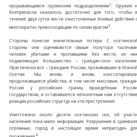
2
прорывающимся грузинским подразделениям
. Оружия 
боеприпасов оказалось достаточно для того, чтобы 
течение двух суток вести ожесточенные боевые действия 
3
многократно превосходящим по силам врагом
.
Стороны понесли значительные потери. С осетинско
стороны они оцениваются свыше полутора тысячам
человек убитыми и пропавшими без вести, из ни
подавляющее большинство – граждан-ское население
Практически все – граждане России, проживавшие в Южно
Осетии. Мы вновь и вновь констатировал
продолжавшиеся убийства, в том числе массовые, гражда
России у российских границ враждебным Росси
государством, и остававшееся непонятным нам отсутстви
реакции российских структур на эти преступления.
Уничтожено около десяти осетинских сел, об участ
населения пока мало информации. Разрушения в Цхинвал
огромные, город в настоящее время непригоден дл
4
проживания.