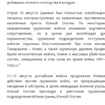
добившись полного господства в воздухе.
Утром 10 августа Цхинвал был полностью освобожден
Началось контрнаступление на захваченные противнико
населенные пункты Южной Осетии. По некоторы
направлениям грузинские войска оказывали ощутимо
сопротивление, но в целом уже возобладал ду
пораженчества, грузинские подразделения отступали
избегая серьезных боестолкновений. При этом анкла
Тамарашени – Кехви, а также грузинскую деревню Ередв
брали югоосетинские войска, помня о массовых убийства
осетин, совершенных в этих селах во время войны 1991
1
1992 гг.
11–12 августа российские войска продолжали боевы
действия против грузинских войск, не прекращающи
нападения и обстрелы, в целях ликвидации военной угроз
Южной Осетии преследуя и уничтожая грузински
подразделения вблизи границ Южной Осетии.