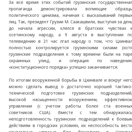
За все время этих событий грузинская государственна
пропаганда демонстрировала вопиющие образц
политического цинизма, начиная с высказываний первы
лиц. Так, президент Грузии М. Саакашвили, выступая за ден
до начала агрессии, клялся в братских чувствах 
осетинскому народу, а 9 августа в выступлении п
телевидению в 21 час лгал народу о том, что Цхинва
полностью контролируется грузинскими силами (хот
грузинские подразделения к тому времени были на пар
окраинных улиц), и операция по наведени
«конституционного порядка» успешно заканчивается.
По итогам вооруженной борьбы в Цхинвале и вокруг нег
можно сделать вывод о достаточно хорошей тактико
технической подготовке грузинских подразделений
высокой насыщенности вооружением, эффективно
управлении (с учетом работы более ста военны
советников США). Вместе с тем обнаружилас
неподготовленность грузинских подразделений к боевы
действиям в городских условиях, их неспособность вест
контактные уличные бои. Вошедшие в Цхинва