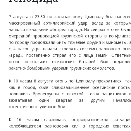
7 августа в 23.30 по засыпающему Цхинвалу был нанесе
массированный артиллерийский удар, вслед за которы
начался шквальный обстрел города. На сей раз это не был
очередной провокацией грузинской стороны в конфликте
по городу продолжали бить тяжелые орудия и минометы, 
с 4 часов утра начали стрелять системы залпового огн
«Град», постепенно стирая его с лица земли. Ответны
огонь нескольких осетинских батарей был подавле
ракетно-бомбовыми ударами грузинских самолетов.
К 10 часам 8 августа огонь по Цхинвалу прекратился, та
как в город, сбив слабозащищенные осетинские посты
ворвались бронегруппы с пехотой, тесня защитников 
захватывая один квартал за другим. Началис
ожесточенные уличные бои.
К 16 часам сложилась острокритическая ситуаци
колеблющегося равновесия сил в городских схватках