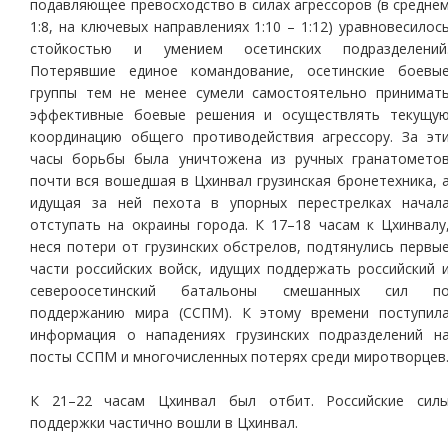
подавляющее превосходство в силах агрессоров (в средне
1:8, на ключевых направлениях 1:10 – 1:12) уравновесилос
стойкостью и умением осетинских подразделений
Потерявшие единое командование, осетинские боевы
группы тем не менее сумели самостоятельно принимат
эффективные боевые решения и осуществлять текущу
координацию общего противодействия агрессору. За эт
часы борьбы была уничтожена из ручных гранатомето
почти вся вошедшая в Цхинвал грузинская бронетехника, 
идущая за ней пехота в упорных перестрелках начал
отступать на окраины города. К 17–18 часам к Цхинвалу
неся потери от грузинских обстрелов, подтянулись первы
части российских войск, идущих поддержать российский 
североосетинский батальоны смешанных сил п
поддержанию мира (ССПМ). К этому времени поступил
информация о нападениях грузинских подразделений н
посты ССПМ и многочисленных потерях среди миротворцев
К 21–22 часам Цхинвал был отбит. Российские сил
поддержки частично вошли в Цхинвал.