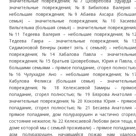
значительные повреждения; №7 Цховребова Эдуарда 
значительные повреждения; №8 Бибилова Валерия 
небольшие повреждения; №9 Абаева Ахсара (больша
семья) – значительные повреждения; №10 Хасиев
Вильгельма (большая семья) – значительные повреждения
№11 Тедеева Валерия – небольшие повреждения; №1
Тедеева Гаира – значительные повреждения; №1
Сидамоновой Венеры (живет зять с семьей) – небольши
повреждения; №14 Хабалова Павла – значительны
повреждения; № 15 братьев Цховребовых, Юрия и Павла, 
большими семьями – прямое попадание, сгорел полностью
№16 Чулухадзе Ано – небольшие повреждения; №1
Кабулова Феликса (большая семья) – значительны
повреждения; № 18 Келехсаевой Замиры – прямо
попадание, сгорел полностью; № 19 Бязрова Анатолия 
значительные повреждения; № 20 Кокоева Юрия – прямо
попадание, сгорел полностью; № 21 Бесаева Анатолия 
прямое попадание, дом полуразрушен и частично сгорел
состояние нежилое; № 22 Келехсаевой Любови (моя теща, 
доме которой мы с семьей проживали) – прямое попадание
дом полуразрушен, начавшийся пожар нам удалос