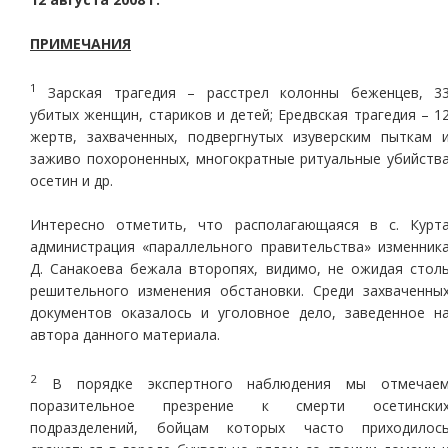
ПРИМЕЧАНИЯ
1
Зарская трагедия – расстрел колонны беженцев, 3
убитых женщин, стариков и детей; Ередвская трагедия – 1
жертв, захваченных, подвергнутых изуверским пыткам 
заживо похороненных, многократные ритуальные убийств
осетин и др.
Интересно отметить, что располагающаяся в с. Курт
администрация «параллельного правительства» изменник
Д. Санакоева бежала второпях, видимо, не ожидая стол
решительного изменения обстановки. Среди захваченны
документов оказалось и уголовное дело, заведенное н
автора данного материала.
2
В порядке экспертного наблюдения мы отмечае
поразительное презрение к смерти осетински
подразделений, бойцам которых часто приходилос