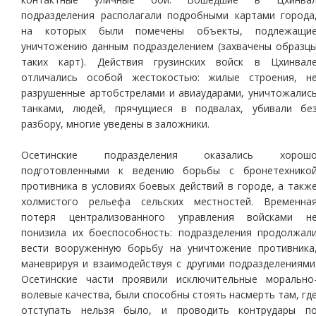
подразделения располагали подробными картами города
на которых были помечены объекты, подлежащи
уничтожению данным подразделением (захвачены образц
таких карт). Действия грузинских войск в Цхинвал
отличались особой жестокостью: жилые строения, н
разрушенные артобстрелами и авиаударами, уничтожалис
танками, людей, прячущиеся в подвалах, убивали бе
разбору, многие уведены в заложники.
Осетинские подразделения оказались хорош
подготовленными к ведению борьбы с бронетехнико
противника в условиях боевых действий в городе, а такж
холмистого рельефа сельских местностей. Временна
потеря централизованного управления войсками н
понизила их боеспособность: подразделения продолжал
вести вооруженную борьбу на уничтожение противника
маневрируя и взаимодействуя с другими подразделениями
Осетинские части проявили исключительные морально
волевые качества, были способны стоять насмерть там, гд
отступать нельзя было, и проводить контрудары п