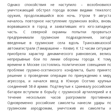
Однако спокойствия не наступило – возобновилс
уничтожающий обстрел города всеми видами тяжелог
оружия, продолжавшийся всю ночь. Утром 9 август
началось повторное наступление грузинских войск, внов
ворвавшихся в город и захвативших его юго-западну
часть. С северной окраины попытки прорватьс
предпринимали грузинские подразделения, загод
введенные в грузинские села вдоль Транскавказско
автомагистрали (Тамарашени – Кехви). К 12 часам ситуаци
приобрела характер динамического равновесия, велис
непрерывные бои по линии обороны города. К том
времени в Москве состоялись политические совещания п
проблеме грузино-осетинского конфликта, было принят
решение о проведении операции по принуждению к мир
агрессора, и начался ввод в Южную Осетию крупны
соединений 58-й армии. Подтянутые к Цхинвалу российски
батареи вступили в борьбу с грузинской артиллерией и 
течение нескольких часов разгромили противника
Одновременно российские самолеты нанесли удары п
грузинским аэродромам, уничтожив их самолеты 