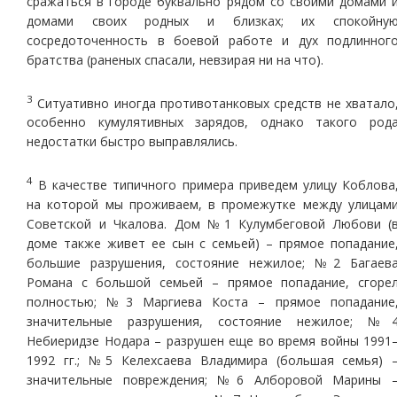
сражаться в городе буквально рядом со своими домами 
домами своих родных и близках; их спокойну
сосредоточенность в боевой работе и дух подлинног
братства (раненых спасали, невзирая ни на что).
3
Ситуативно иногда противотанковых средств не хватало
особенно кумулятивных зарядов, однако такого род
недостатки быстро выправлялись.
4
В качестве типичного примера приведем улицу Коблова
на которой мы проживаем, в промежутке между улицам
Советской и Чкалова. Дом №1 Кулумбеговой Любови (
доме также живет ее сын с семьей) – прямое попадание
большие разрушения, состояние нежилое; №2 Багаев
Романа с большой семьей – прямое попадание, сгоре
полностью; №3 Маргиева Коста – прямое попадание
значительные разрушения, состояние нежилое; №
Небиеридзе Нодара – разрушен еще во время войны 1991
1992 гг.; №5 Келехсаева Владимира (большая семья) 
значительные повреждения; №6 Алборовой Марины 