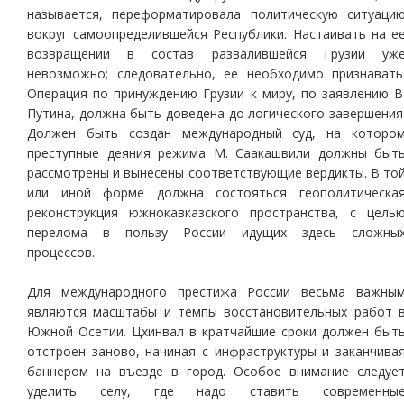
называется, переформатировала политическую ситуаци
вокруг самоопределившейся Республики. Настаивать на е
возвращении в состав развалившейся Грузии уж
невозможно; следовательно, ее необходимо признавать
Операция по принуждению Грузии к миру, по заявлению В
Путина, должна быть доведена до логического завершения
Должен быть создан международный суд, на которо
преступные деяния режима М. Саакашвили должны быт
рассмотрены и вынесены соответствующие вердикты. В то
или иной форме должна состояться геополитическа
реконструкция южнокавказского пространства, с цель
перелома в пользу России идущих здесь сложны
процессов.
Для международного престижа России весьма важны
являются масштабы и темпы восстановительных работ 
Южной Осетии. Цхинвал в кратчайшие сроки должен быт
отстроен заново, начиная с инфраструктуры и заканчива
баннером на въезде в город. Особое внимание следуе
уделить селу, где надо ставить современны