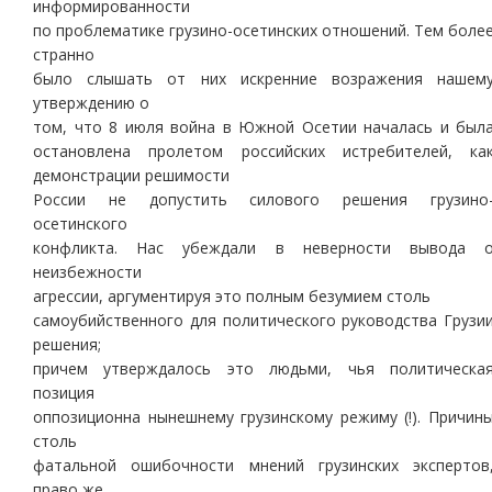
информированности
по проблематике грузино-осетинских отношений. Тем боле
странно
было слышать от них искренние возражения нашем
утверждению о
том, что 8 июля война в Южной Осетии началась и был
остановлена пролетом российских истребителей, ка
демонстрации решимости
России не допустить силового решения грузино
осетинского
конфликта. Нас убеждали в неверности вывода 
неизбежности
агрессии, аргументируя это полным безумием столь
самоубийственного для политического руководства Грузи
решения;
причем утверждалось это людьми, чья политическа
позиция
оппозиционна нынешнему грузинскому режиму (!). Причин
столь
фатальной ошибочности мнений грузинских экспертов
право же,