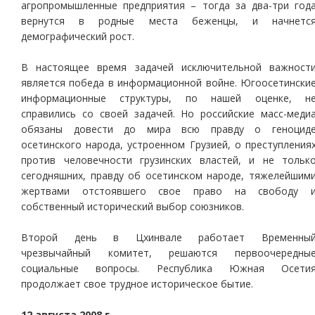
агропромышленные предприятия – тогда за два-три год
вернутся в родные места беженцы, и начнетс
демографический рост.
В настоящее время задачей исключительной важност
является победа в информационной войне. Югоосетински
информационные структуры, по нашей оценке, н
справились со своей задачей. Но российские масс-меди
обязаны довести до мира всю правду о геноцид
осетинского народа, устроенном Грузией, о преступления
против человечности грузинских властей, и не тольк
сегодняшних, правду об осетинском народе, тяжелейшим
жертвами отстоявшего свое право на свободу 
собственный исторический выбор союзников.
Второй день в Цхинвале работает Временны
чрезвычайный комитет, решаются первоочередны
социальные вопросы. Республика Южная Осети
продолжает свое трудное историческое бытие.
12 августа 2008 г.