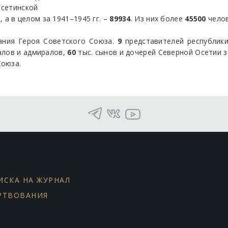
Осетинской
 а в целом за 1941–1945 гг. –
89934
. Из них более
45500
челов
ания Героя Советского Союза.
9
представителей республик
алов и адмиралов,
60
тыс. сынов и дочерей Северной Осетии з
Союза.
ИСКА НА ЖУРНАЛ
РТВОВАНИЯ