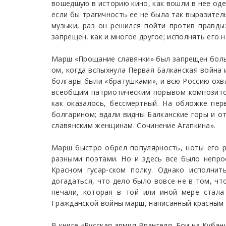
вошедшую в историю кино, как вошли в нее оде
если бы трагичность ее не была так выразите
музыки, раз он решился пойти против правды
запрещен, как и многое другое; исполнять его н
Марш «Прощание славянки» был запрещен больш
ом, когда вспыхнула Первая Балканская война
болгары были «братушками», и всю Россию охв
всеобщим патриотическим порывом композитор
как оказалось, бессмертный. На обложке пе
болгарином; вдали видны Балканские горы и о
славянским женщинам. Сочинение Агапкина».
Марш быстро обрел популярность, ноты его ра
разными поэтами. Но и здесь все было непро
Красном гусар-ском полку. Однако исполни
догадаться, что дело было вовсе не в том, ч
печали, которая в той или иной мере стала
Гражданской войны марш, написанный красным
В книге «Русская армия Врангеля. Бои на Куба