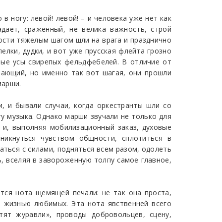
 ногу: левой! левой! – и человека уже нет как
дает, сраженный, не велика важность, строй
ности тяжелым шагом шли на врага и празднично
лки, дудки, и вот уже прусская флейта грозно
зные усы свирепых фельдфебелей. В отличие от
шающий, но именно так вот шагая, они прошли
марши.
, и бывали случаи, когда оркестранты шли со
гу музыка. Однако марши звучали не только для
, и, выполняя мобилизационный заказ, духовые
никнуться чувством общности, сплотиться в
аться с силами, подняться всем разом, одолеть
ь, вселяя в завороженную толпу самое главное,
тся нота щемящей печали: не так она проста,
, жизнью любимых. Эта нота явственней всего
ят журавли», проводы добровольцев, сцену,