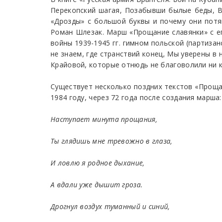
Перекопский шагая, Позабывши былые беды, В 
«Дрозды» с большой буквы и почему они потян
Роман Шлезак. Марш «Прощание славянки» с его
войны 1939-1945 гг. гимном польской (партиза
не знаем, где странствий конец, Мы уверены в
Крайовой, которые отнюдь не благоволили ни к
Существует несколько поздних текстов «Прощан
1984 году, через 72 года после создания марша:
Наступает минута прощания,
Ты глядишь мне тревожно в глаза,
И ловлю я родное дыхание,
А вдали уже дышит гроза.
Дрогнул воздух туманный и синий,