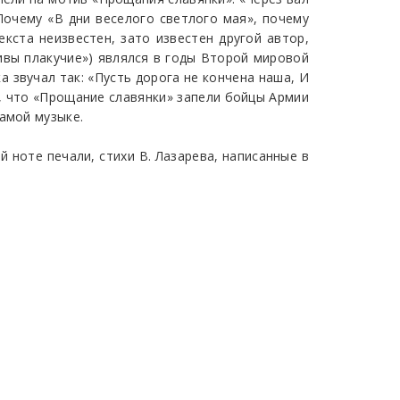
Почему «В дни веселого светлого мая», почему
кста неизвестен, зато известен другой автор,
 ивы плакучие») являлся в годы Второй мировой
 звучал так: «Пусть дорога не кончена наша, И
ь, что «Прощание славянки» запели бойцы Армии
амой музыке.
 ноте печали, стихи В. Лазарева, написанные в