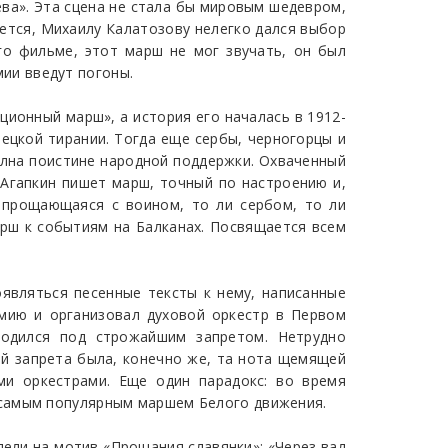
ева». Эта сцена не стала бы мировым шедевром,
ется, Михаилу Калатозову нелегко дался выбор
го фильме, этот марш не мог звучать, он был
мии введут погоны.
ионный марш», а история его началась в 1912-
ецкой тирании. Тогда еще сербы, черногорцы и
олна поистине народной поддержки. Охваченный
Агапкин пишет марш, точный по настроению и,
 прощающаяся с воином, то ли сербом, то ли
арш к событиям на Балканах. Посвящается всем
оявляться песенные тексты к нему, написанные
рмию и организовал духовой оркестр в Первом
ходился под строжайшим запретом. Нетрудно
ой запрета была, конечно же, та нота щемящей
ми оркестрами. Еще один парадокс: во время
 самым популярным маршем Белого движения.
пели на мотив «Прощания славянки»: «Через вал