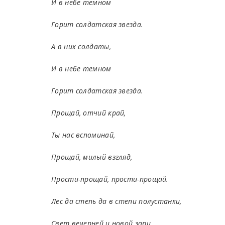
И в небе темном
Горит солдатская звезда.
А в них солдаты,
И в небе темном
Горит солдатская звезда.
Прощай, отчий край,
Ты нас вспоминай,
Прощай, милый взгляд,
Прости-прощай, прости-прощай.
Лес да степь да в степи полустанки,
Свет вечерней и новой зари.