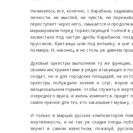
Начиналось все, конечно, с барабана, задавав
личности, ни мыслей, ни чувств, ни пережи
переступает через него, смыкается и продолжа
маршировали перед торжествующей толпой в дн
засвистала под частую дробь барабанов: позд
пруссаков, британцы шли под волынку, и шаг
полмира. И, наконец, в не столь уж давнем про
Духовые оркестры выполняли ту же функцию, 
своими инструментами в рядах атакующих и пок
солдат, но и для городских площадей, на кот
оркестры побуждали хозяев и слуг, воров 
эмоциональном порыве, чтобы служить и жертво
очередного врага, и жизнь изменится, придет 
самое нужное для тех, кто заказывает музыку,
И только в маршах русских композиторов пом
жертвенность, и не так уж сладки плоды поб
звучит в самом известном, пожалуй, русск