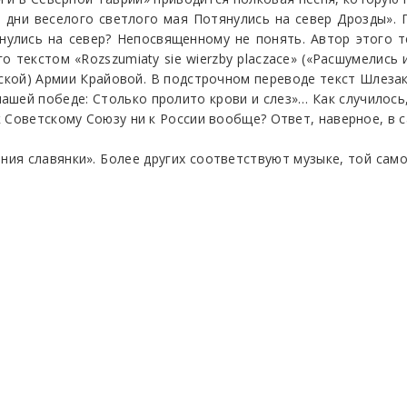
дни веселого светлого мая Потянулись на север Дрозды». 
улись на север? Непосвященному не понять. Автор этого те
 текстом «Rozszumiaty sie wierzby placzace» («Расшумелись
нской) Армии Крайовой. В подстрочном переводе текст Шлезака
 нашей победе: Столько пролито крови и слез»… Как случилос
 Советскому Союзу ни к России вообще? Ответ, наверное, в с
ия славянки». Более других соответствуют музыке, той самой