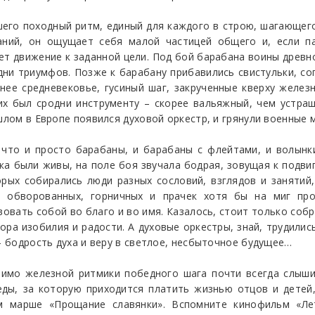
шего походный ритм, единый для каждого в строю, шагающего в
ваний, он ощущает себя малой частицей общего и, если па
ет движение к заданной цели. Под бой барабана воины древ
и триумфов. Позже к барабану прибавились свистульки, сопе
нее средневековье, гусиный шаг, закрученные кверху желе
 их был сродни инструменту – скорее вальяжный, чем устра
шлом в Европе появился духовой оркестр, и грянули военные 
что и просто барабаны, и барабаны с флейтами, и волынки
а были живы, на поле боя звучала бодрая, зовущая к подви
орых собирались люди разных сословий, взглядов и занятий
и обворованных, горничных и прачек хотя бы на миг про
вать собой во благо и во имя. Казалось, стоит только собр
пора изобилия и радости. А духовые оркестры, знай, трудилис
 – бодрость духа и веру в светлое, несбыточное будущее…
имо железной ритмики победного шага почти всегда слыши
еды, за которую приходится платить жизнью отцов и детей
ом марше «Прощание славянки». Вспомните кинофильм «Лет