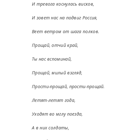
И тревога коснулась висков,
И зовет нас на подвиг Россия,
Веет ветром от шага полков.
Прощай, отчий край,
Ты нас вспоминай,
Прощай, милый взгляд,
Прости-прощай, прости-прощай.
Летят-летят года,
Уходят во мглу поезда,
А в них солдаты,