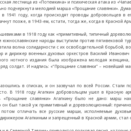
сская лестница из «Потемкина» и психическая атака из «Чапа
льно подчеркнута мелодией марша «Прощание славянки». Дума
: в 1941 году, когда происходят проводы добровольцев в е
ачнут позже, в 1943-ем, кстати, тогда же, когда в Красной Ар
евиками в 1918 году как «примитивный, типичный дореволюц
 и южнославянские народы выступили против пятивековой тур
атила волна солидарности с их освободительной борьбой, в
 и дирижер военных духовых оркестров Василий Иванович 
рвого нотного издания была изображена молодая женщина,
тряд солдат. И надпись: «“Прощание славянки” – новейший м
зошлись в списках, и он зазвучал по всей России. Стали п
сто. В 1918 году Агапкин добровольцем ушел в Красную а
ть «Прощание славянки» Агапкину было не дано: марш на
то он был такой уж примитивный и дореволюционный: причин
 потом отличать все русские марши, исполняемые духовы
 дирижером Агапкиным и запрещенный в Красной армии, стал
ни и в Северной Таврии» приводится полковая песня, которую 