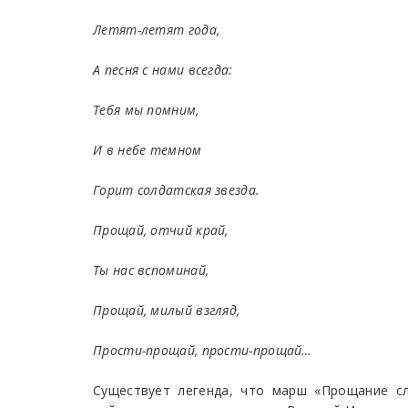
Летят-летят года,
А песня с нами всегда:
Тебя мы помним,
И в небе темном
Горит солдатская звезда.
Прощай, отчий край,
Ты нас вспоминай,
Прощай, милый взгляд,
Прости-прощай, прости-прощай…
Существует легенда, что марш «Прощание с