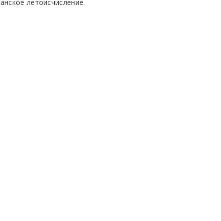
ианское летоисчисление.