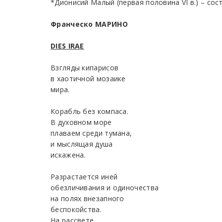
*Дионисий Малый (первая половина VI в.) – со
Франческо МАРИНО
DIES IRAE
Взгляды кипарисов
в хаотичной мозаике
мира.
Корабль без компаса.
В духовном море
плаваем среди тумана,
и мыслящая душа
искажена.
Разрастается иней
обезличивания и одиночества
на полях внезапного
беспокойства.
На рассвете