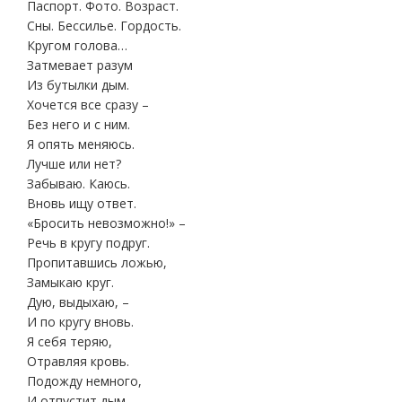
Паспорт. Фото. Возраст.
Сны. Бессилье. Гордость.
Кругом голова…
Затмевает разум
Из бутылки дым.
Хочется все сразу –
Без него и с ним.
Я опять меняюсь.
Лучше или нет?
Забываю. Каюсь.
Вновь ищу ответ.
«Бросить невозможно!» –
Речь в кругу подруг.
Пропитавшись ложью,
Замыкаю круг.
Дую, выдыхаю, –
И по кругу вновь.
Я себя теряю,
Отравляя кровь.
Подожду немного,
И отпустит дым.