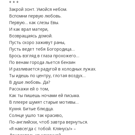
* * *
Закрой зонт. Умойся небом.
Вспомни первую любовь.
Первую… как слезы Евы.
И как врал матери,
Возвращаясь домой.
Пусть скоро заживут раны,
Пусть ведет тебя Богородица…
Брось взгляд в глаза прохожего…
По венам города льется бензин
И разливается радугой в холодных лужах.
Ты идешь по центру, глотая воздух…
В душе любовь. Да?
Расскажи ей о том,
Как ты пишешь ночами ей письма.
В плеере шумят старые мотивы…
Кухня. Битые блюдца.
Солнце ушло так красиво,
По-английски, чтоб завтра вернуться.
«Я навсегда с тобой. Клянусь!» –