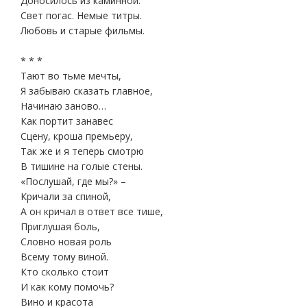
Доносилось из каминной.
Свет погас. Немые титры.
Любовь и старые фильмы.
* * *
Тают во тьме мечты,
Я забываю сказать главное,
Начинаю заново…
Как портит занавес
Сцену, кроша премьеру,
Так же и я теперь смотрю
В тишине на голые стены.
«Послушай, где мы?» –
Кричали за спиной,
А он кричал в ответ все тише,
Приглушая боль,
Словно новая роль
Всему тому виной.
Кто сколько стоит
И как кому помочь?
Вино и красота