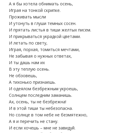
А я бы хотела обнимать осень,
Играя на тонкой скрипке.
Проживать мысли
И утонуть в глуши темных сосен.
И прятать листья в тиши желтых писем.
И прикрываться украдкой цветами.
И летать по свету,
Играя, порхая, томиться мечтами,
Не забывая о нужных ответах,
И ты дашь нам их
В эту теплую осень.
Не обзовешь,
А тихонько признаешь.
И одеялом безбрежным укроешь,
Солнцем последним заманишь.
Ах, осень, ты не безбрежна!
И в этой тиши ты небезопасна.
Но солнце в том небе не безмятежно,
А я и перечить не стану.
И если хочешь – мне не завидуй.