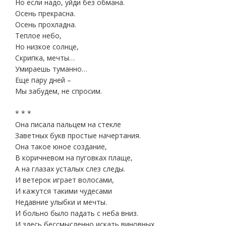
Но если надо, уйди без обмана.
Осень прекрасна.
Осень прохладна.
Теплое небо,
Но низкое солнце,
Скрипка, мечты…
Умираешь туманно…
Еще пару дней –
Мы забудем, не спросим.
* * *
Она писала пальцем на стекле
Заветных букв простые начертания.
Она такое юное создание,
В коричневом на пуговках плаще,
А на глазах усталых слез следы.
И ветерок играет волосами,
И кажутся такими чудесами
Недавние улыбки и мечты.
И больно было падать с неба вниз.
И здесь бессмысленно искать виновных.