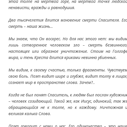
этой толпе на мертвой горе, на мертвой точке людско
ненависти, вражды и равнодушия.
Два тысячелетия длится мгновение смерти Спасителя. Ег
смерть – наша жизнь…
Мы знаем, что Он воскрес. Но для нас этого нет: мы види
лишь сотворенное человеком зло – смерть безвинного
настоящее или образное уничтожение. Стоим на Голгоф
мира, и тень Креста длится криками невинно убиенных.
Мы видим, к своему счастью, только фрагменты. Чувствуе
свою боль. Поэт видит шире и глубже, видит толпу в лицах
сознает мир в пространстве слова. Зачем?..
Когда не был понят Спаситель, к людям был послан художни
– человек созидающий. Такой же, как Иисус, одинокий, так ж
обращающийся не к толпе, но к каждому. Ничтожная 
великая калька Слова.
Поэт говорит с нами о нас. Его одиночество – это наш