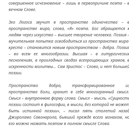
совершенное исчезновение – лишь в первопричине поэта – 
вечном Слове.
Эхо Логоса звучит в пространстве одиночества – 
пространстве мира, слова, «Я» поэта. Бог обращается 
людям через искусство – высшее творение человека. Поэзия 
мучительная попытка освободиться из пространства мира
креста – становится новым пространством – добра. Поэзи
– во всем ее многообразии. Высшая – в литургически
песнопениях, в прохладных сводах всепрощающих храмов, 
искренности молитвы… Сам Христос – Слово, и нет больше
поэзии.
Пространство добра, трансформированное и
пространства боли, хранит в себе многогранный смысл
Смысл – внутреннюю форму слова. Смысл – мысль. «Сущност
поэзии состоит в философии, в мысли, без которой не може
быть истинной поэзии», – писал пять столетий наза
Джироламо Савонарола, бывший прежде всего монахом, н
его можно назвать поэтом в полном смысле Слова.