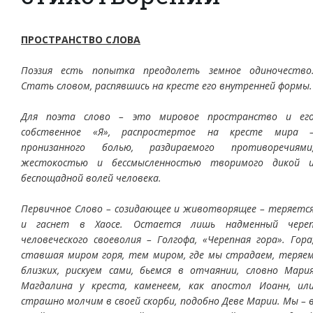
ПРОСТРАНСТВО СЛОВА
Поэзия есть попытка преодолеть земное одиночество
Стать словом, распявшись на кресте его внутренней формы.
Для поэта слово – это мировое пространство и ег
собственное «Я», распростертое на кресте мира 
пронизанного болью, раздираемого противоречиями
жестокостью и бессмысленностью творимого дикой 
беспощадной волей человека.
Первичное Слово – созидающее и животворящее – теряетс
и гаснет в Хаосе. Остается лишь надменный чере
человеческого своеволия – Голгофа, «Черепная гора». Гора
ставшая миром горя, тем миром, где мы страдаем, теряе
близких, рискуем сами, бьемся в отчаянии, словно Мари
Магдалина у креста, каменеем, как апостол Иоанн, ил
страшно молчим в своей скорби, подобно Деве Марии. Мы – 