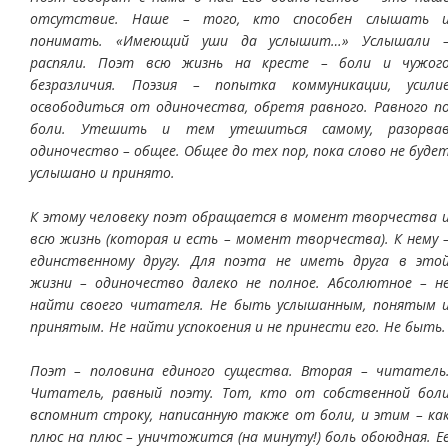
отсутствие. Наше – того, кто способен слышать 
понимать. «Имеющий уши да услышит…» Услышали 
распяли. Поэт всю жизнь на кресте – боли и чужог
безразличия. Поэзия – попытка коммуникации, усили
освободиться от одиночества, обретя равного. Равного п
боли. Утешить и тем утешиться самому, разорва
одиночество – общее. Общее до тех пор, пока слово не буде
услышано и принято.
К этому человеку поэт обращается в момент творчества 
всю жизнь (которая и есть – момент творчества). К нему 
единственному другу. Для поэта не иметь друга в это
жизни – одиночество далеко не полное. Абсолютное – н
найти своего читателя. Не быть услышанным, понятым 
принятым. Не найти успокоения и не принести его. Не быть.
Поэт – половина единого существа. Вторая – читатель
Читатель, равный поэту. Тот, кто от собственной бол
вспомнит строку, написанную также от боли, и этим – ка
плюс на плюс – уничтожится (на минуту!) боль обоюдная. Е