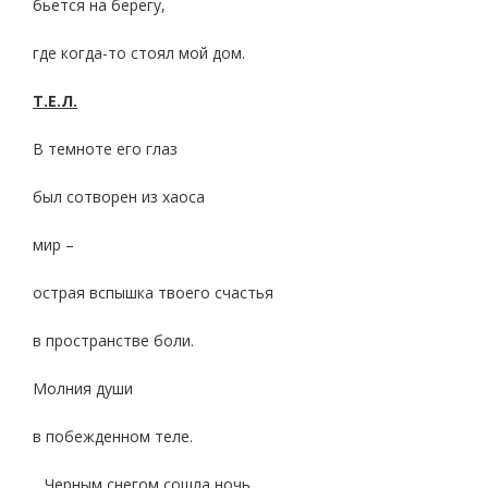
бьется на берегу,
где когда-то стоял мой дом.
Т.Е.Л.
В темноте его глаз
был сотворен из хаоса
мир –
острая вспышка твоего счастья
в пространстве боли.
Молния души
в побежденном теле.
…Черным снегом сошла ночь