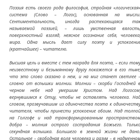
Поэзия есть своего рода философия, стройная «логическая
система (Слово – Логос), основанная на мысли
Сентиментальность, иногда растекающаяся та
называемой поэзией, – лишь умственная вялость
поверхностный взгляд, неясное осознание себя, человека
мира. Одна мысль дает силу поэту и успокоени
(кратчайшее) – читателю.
Высшая цель и вместе с тем награда для поэта, – если том
неизвестному и безымянному другу покажется в его тьме
что это слово сказано о нем, и на миг станет светлее 
словно от вспышки молнии. Молнии – скорби Господней 
черном небе над умершим Христом. Над Логосом
вернувшимся к Отцу, чтобы не оставлять человека. На
словом, прозвучавшим из одиночества поэта к одиночеств
читателя, чтобы принести успокоение обоим. Над толпо
на Голгофе и над трансформированным пространство
добра – молния острого сострадания Божьего. Тольк
секундная вспышка. Большего в земной жизни не дано
Остальное – свободная воля человека и разум – в надменно