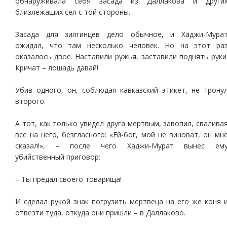
обнаруживала себя засада из Даллакова и други
близлежащих сел с той стороны.
Засада для зилгинцев дело обычное, и Хаджи-Мура
ожидал, что там несколько человек. Но на этот ра
оказалось двое. Наставили ружья, заставили поднять руки
Кричат – лошадь давай!
Убив одного, он, соблюдая кавказский этикет, не трону
второго.
А тот, как только увидел друга мертвым, завопил, свалива
все на него, безгласного: «Ей-бог, мой не виноват, он мн
сказал!», – после чего Хаджи-Мурат вынес ем
убийственный приговор:
– Ты предал своего товарища!
И сделал рукой знак погрузить мертвеца на его же коня 
отвезти туда, откуда они пришли – в Даллаково.