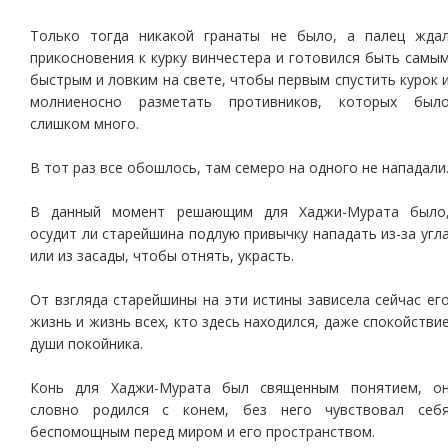
Только тогда никакой гранаты не было, а палец жда
прикосновения к курку винчестера и готовился быть самы
быстрым и ловким на свете, чтобы первым спустить курок 
молниеносно разметать противников, которых был
слишком много.
В тот раз все обошлось, там семеро на одного не нападали
В данный момент решающим для Хаджи-Мурата было
осудит ли старейшина подлую привычку нападать из-за угл
или из засады, чтобы отнять, украсть.
От взгляда старейшины на эти истины зависела сейчас ег
жизнь и жизнь всех, кто здесь находился, даже спокойстви
души покойника.
Конь для Хаджи-Мурата был священным понятием, о
словно родился с конем, без него чувствовал себ
беспомощным перед миром и его пространством.