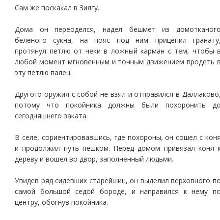
Сам же поскакал в Зилгу.
Дома он переоделся, надел бешмет из домотканог
беленого сукна, на пояс под ним прицепил гранату
протянул петлю от чеки в ложный карман с тем, чтобы 
любой момент мгновенным и точным движением продеть 
эту петлю палец.
Другого оружия с собой не взял и отправился в Даллаково
потому что покойника должны были похоронить д
сегодняшнего заката.
В селе, сориентировавшись, где похороны, он сошел с кон
и продолжил путь пешком. Перед домом привязал коня 
дереву и вошел во двор, заполненный людьми.
Увидев ряд сидевших старейшин, он выделил верховного п
самой большой седой бороде, и направился к нему п
центру, обогнув покойника.