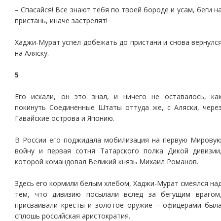
– Спасайся! Все знают тебя по твоей бороде и усам, беги н
пристань, иначе застрелят!
Хаджи-Мурат успел добежать до пристани и снова вернулс
на Аляску.
5
Его искали, он это знал, и ничего не оставалось, ка
покинуть Соединенные Штаты оттуда же, с Аляски, чере
Гавайские острова и Японию.
В России его поджидала мобилизация на первую Мирову
войну и первая сотня Татарского полка Дикой дивизии
которой командовал Великий князь Михаил Романов.
Здесь его кормили белым хлебом, Хаджи-Мурат смеялся на
тем, что дивизию посылали вслед за бегущим врагом
присваивали кресты и золотое оружие – офицерами был
сплошь российская аристократия.