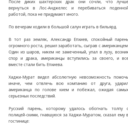
После диких шахтерских драк они сочли, что лучш
вернуться в Лос-Анджелес и перебиваться поденно
работой, пока не придумают иного.
По вечерам ходили в большой салун играть в бильярд.
В тот раз земляк, Александр Епхиев, спокойный парен
огромного роста, решил заработать, сыграв с американцем
Один из шаров, никем не замеченный, упал в лузу, возни
спор и драка, американцы вступились за своего, и вс
вместе стали бить Епхиева.
Хаджи-Мурат видел абсолютную невозможность помоч
иначе, чем отвлечь всю компанию от друга, удари
американца по голове кием и побежал, ожидая самы
серьезных последствий.
Русский парень, которому удалось обогнать толпу 
полицей-скими, гнавшуюся за Хаджи-Муратом, сказал ему 
гостинице: