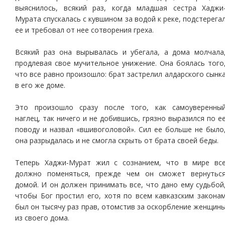
выяснилось, всякий раз, когда младшая сестра Хаджи
Мурата спускалась с кувшином за водой к реке, подстерега
ее и требовал от нее сотворения греха.
Всякий раз она вырывалась и убегала, а дома молчала
продлевая свое мучительное унижение. Она боялась того
что все равно произошло: брат застрелил алдарского сынк
в его же доме.
Это произошло сразу после того, как самоуверенны
наглец, так ничего и не добившись, грязно выразился по е
поводу и назвал «вшивоголовой». Сил ее больше не было
она разрыдалась и не смогла скрыть от брата своей беды.
Теперь Хаджи-Мурат жил с сознанием, что в мире вс
должно поменяться, прежде чем он сможет вернутьс
домой. И он должен принимать все, что дано ему судьбой
чтобы Бог простил его, хотя по всем кавказским закона
был он тысячу раз прав, отомстив за оскорбление женщин
из своего дома.