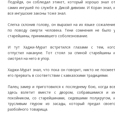
Подойдя, он соблюдал этикет, который хорошо знал о
самих ингушей по службе в Дикой дивизии. И Коран знал, 
все ингушские законы тоже знал.
Слегка склонив голову, он выразил на их языке сожалени
по поводу смерти человека. Тени сомнения не было 
старейшины, принимавшего соболезнование.
И тут Хаджи-Мурат встретился глазами с тем, ког
отпустил накануне. Тот стоял за спиной старейшины 
смотрел на него в упор.
Хаджи-Мурат знал, что пока он говорит, никто не посмее
его прервать в соответствии с кавказскими традициями.
Палец замер и приготовился к последнему бою, когда вс
здесь взлетит вместе с двором, собравшимися и и
покойником, со старейшинами, сидевшими полукругом, 
трусливым гяуром из засады, который предал своег
разбойного товарища.