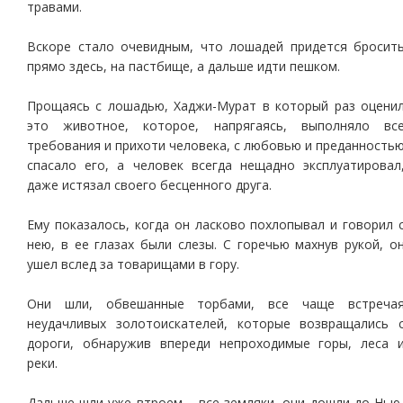
травами.
Вскоре стало очевидным, что лошадей придется бросит
прямо здесь, на пастбище, а дальше идти пешком.
Прощаясь с лошадью, Хаджи-Мурат в который раз оцени
это животное, которое, напрягаясь, выполняло вс
требования и прихоти человека, с любовью и преданность
спасало его, а человек всегда нещадно эксплуатировал
даже истязал своего бесценного друга.
Ему показалось, когда он ласково похлопывал и говорил 
нею, в ее глазах были слезы. С горечью махнув рукой, о
ушел вслед за товарищами в гору.
Они шли, обвешанные торбами, все чаще встреча
неудачливых золотоискателей, которые возвращались 
дороги, обнаружив впереди непроходимые горы, леса 
реки.
Дальше шли уже втроем – все земляки, они дошли до Нью