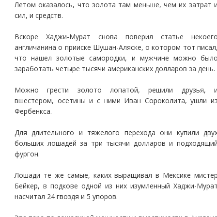
Летом оказалось, что золота там меньше, чем их затрат 
сил, и средств.
Вскоре Хаджи-Мурат снова поверил статье некоег
англичанина о прииске Шушан-Аляске, о котором тот писал
что нашел золотые самородки, и мужчине можно был
заработать четыре тысячи американских долларов за день.
Можно грести золото лопатой, решили друзья, 
вшестером, осетины и с ними Иван Сороколита, ушли и
Фербенкса.
Для длительного и тяжелого перехода они купили дву
больших лошадей за три тысячи долларов и подходящи
фургон.
Лошади те же самые, каких выращивал в Мексике мисте
Бейкер, в подкове одной из них изумленный Хаджи-Мура
насчитал 24 гвоздя и 5 упоров.