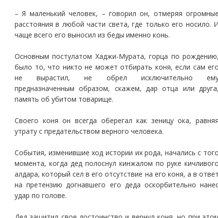
– Я маленький человек, – говорил он, отмеряя огромны
расстояния в любой части света, где только его носило. 
чаще всего его выносил из беды именно конь.
Основным постулатом Хаджи-Мурата, горца по рождению
было то, что никто не может отбирать коня, если сам ег
не вырастил, не обрел исключительно ем
предназначенным образом, скажем, дар отца или друга
память об убитом товарище.
Своего коня он всегда оберегал как зеницу ока, равня
утрату с предательством верного человека.
События, изменившие ход истории их рода, начались с тог
момента, когда дед полоснул кинжалом по руке кичливог
алдара, который сел в его отсутствие на его коня, а в отве
на претензию догнавшего его деда оскорбительно нане
удар по голове.
Дед защитил свое достоинство и вернул коня, но при это