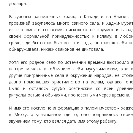
доллара.
В суровых заснеженных краях, в Канаде и на Аляске, 
провизией закупалось много свиного сала, и Хаджи-Мура
ел его вместе со всеми, нисколько не задумываясь на
своей формальной принадлежностью к исламу; в любо
среде, где бы он ни был все эти годы, она никак себя н
обнаруживала, никаких законов не диктовала.
Хотя его родное село по истечении времени выстроило 
центре мечеть и объявило себя мусульманским, как 
другие приграничные села в окружении народов, не стол
давно поменявших христианство на ислам, однако, он
было и осталось сугубо осетинским со всей древне
ритуальностью и обычаями, пронесенными через времена.
И имя его носило не информацию о паломничестве – хадж
в Мекку, а услышанное где-то, оно понравилось свои
звучанием тому, кто взялся дать имя этому ребенку.