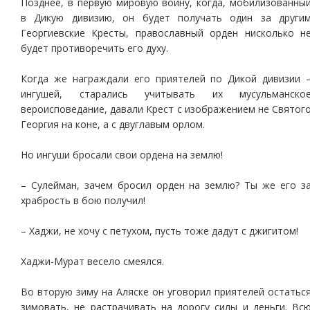
Позднее, в первую мировую войну, когда, мобилизованны
в Дикую дивизию, он будет получать один за други
Георгиевские Кресты, православный орден нисколько н
будет противоречить его духу.
Когда же награждали его приятелей по Дикой дивизии 
ингушей, старались учитывать их мусульманско
вероисповедание, давали Крест с изображением не Святог
Георгия на коне, а с двуглавым орлом.
Но ингуши бросали свои ордена на землю!
– Сулейман, зачем бросил орден на землю? Ты же его з
храбрость в бою получил!
– Хаджи, не хочу с петухом, пусть тоже дадут с джигитом!
Хаджи-Мурат весело смеялся.
Во вторую зиму на Аляске он уговорил приятелей остатьс
зимовать, не растрачивать на дорогу силы и деньги. Вс