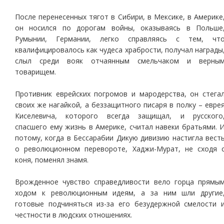
После перенесенных тягот в Сибири, в Мексике, в Америке
он носился по дорогам войны, оказываясь в Польше
Румынии, Германии, легко справляясь с тем, чт
квалифицировалось как чудеса храбрости, получал награды
слыл среди вояк отчаянным смельчаком и верны
товарищем.
Противник еврейских погромов и мародерства, он стега
своих же нагайкой, а беззащитного писаря в полку – евре
Киселевича, которого всегда защищал, и русского
спасшего ему жизнь в Америке, считал навеки братьями. 
потому, когда в Бессарабии Дикую дивизию настигла вест
о революционном перевороте, Хаджи-Мурат, не сходя 
коня, поменял знамя.
Врожденное чувство справедливости вело горца прямы
ходом к революционным идеям, а за ним шли другие
готовые подчиняться из-за его безудержной смелости 
честности в людских отношениях.