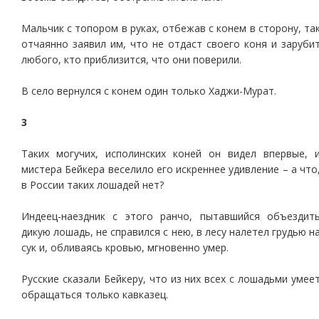
Мальчик с топором в руках, отбежав с конем в сторону, та
отчаянно заявил им, что не отдаст своего коня и заруби
любого, кто приблизится, что они поверили.
В село вернулся с конем один только Хаджи-Мурат.
3
Таких могучих, исполинских коней он видел впервые, 
мистера Бейкера веселило его искреннее удивление – а что
в России таких лошадей нет?
Индеец-наездник с этого ранчо, пытавшийся объездит
дикую лошадь, не справился с нею, в лесу налетел грудью н
сук и, обливаясь кровью, мгновенно умер.
Русские сказали Бейкеру, что из них всех с лошадьми умее
обращаться только кавказец.