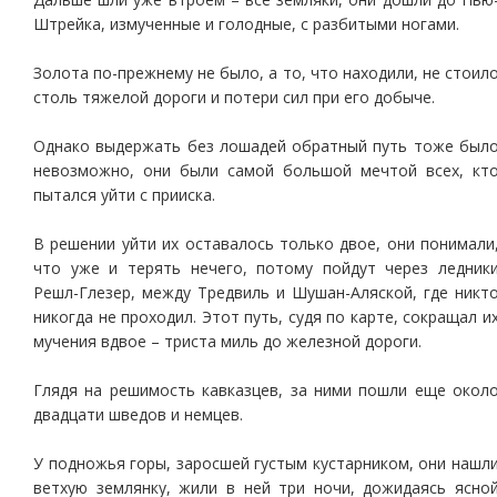
Штрейка, измученные и голодные, с разбитыми ногами.
Золота по-прежнему не было, а то, что находили, не стоил
столь тяжелой дороги и потери сил при его добыче.
Однако выдержать без лошадей обратный путь тоже был
невозможно, они были самой большой мечтой всех, кт
пытался уйти с прииска.
В решении уйти их оставалось только двое, они понимали
что уже и терять нечего, потому пойдут через ледник
Решл-Глезер, между Тредвиль и Шушан-Аляской, где никт
никогда не проходил. Этот путь, судя по карте, сокращал и
мучения вдвое – триста миль до железной дороги.
Глядя на решимость кавказцев, за ними пошли еще окол
двадцати шведов и немцев.
У подножья горы, заросшей густым кустарником, они нашл
ветхую землянку, жили в ней три ночи, дожидаясь ясно