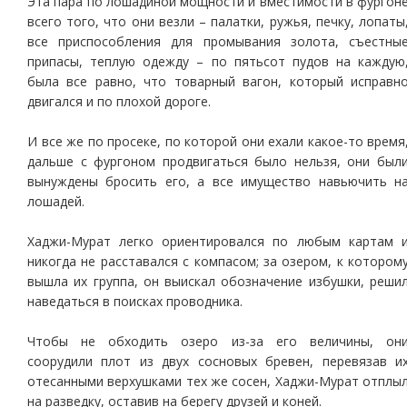
Эта пара по лошадиной мощности и вместимости в фургон
всего того, что они везли – палатки, ружья, печку, лопаты
все приспособления для промывания золота, съестны
припасы, теплую одежду – по пятьсот пудов на каждую
была все равно, что товарный вагон, который исправн
двигался и по плохой дороге.
И все же по просеке, по которой они ехали какое-то время
дальше с фургоном продвигаться было нельзя, они был
вынуждены бросить его, а все имущество навьючить н
лошадей.
Хаджи-Мурат легко ориентировался по любым картам 
никогда не расставался с компасом; за озером, к котором
вышла их группа, он выискал обозначение избушки, реши
наведаться в поисках проводника.
Чтобы не обходить озеро из-за его величины, он
соорудили плот из двух сосновых бревен, перевязав и
отесанными верхушками тех же сосен, Хаджи-Мурат отплы
на разведку, оставив на берегу друзей и коней.