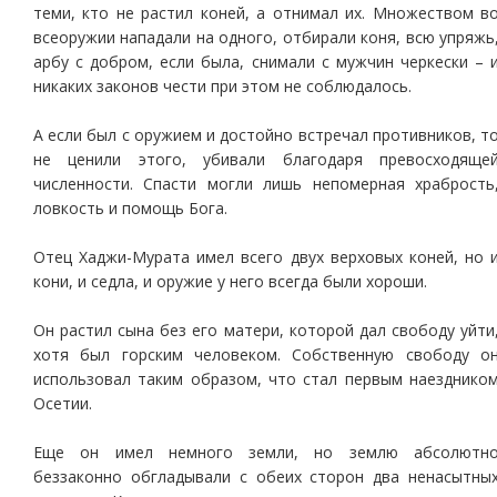
теми, кто не растил коней, а отнимал их. Множеством в
всеоружии нападали на одного, отбирали коня, всю упряжь
арбу с добром, если была, снимали с мужчин черкески – 
никаких законов чести при этом не соблюдалось.
А если был с оружием и достойно встречал противников, т
не ценили этого, убивали благодаря превосходяще
численности. Спасти могли лишь непомерная храбрость
ловкость и помощь Бога.
Отец Хаджи-Мурата имел всего двух верховых коней, но 
кони, и седла, и оружие у него всегда были хороши.
Он растил сына без его матери, которой дал свободу уйти
хотя был горским человеком. Собственную свободу о
использовал таким образом, что стал первым наезднико
Осетии.
Еще он имел немного земли, но землю абсолютн
беззаконно обгладывали с обеих сторон два ненасытны