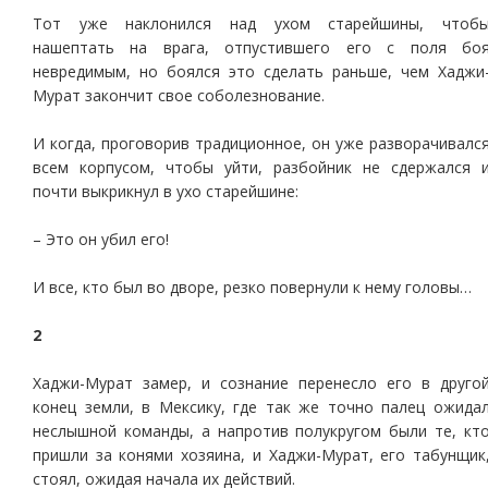
Тот уже наклонился над ухом старейшины, чтоб
нашептать на врага, отпустившего его с поля бо
невредимым, но боялся это сделать раньше, чем Хаджи
Мурат закончит свое соболезнование.
И когда, проговорив традиционное, он уже разворачивалс
всем корпусом, чтобы уйти, разбойник не сдержался 
почти выкрикнул в ухо старейшине:
– Это он убил его!
И все, кто был во дворе, резко повернули к нему головы…
2
Хаджи-Мурат замер, и сознание перенесло его в друго
конец земли, в Мексику, где так же точно палец ожида
неслышной команды, а напротив полукругом были те, кт
пришли за конями хозяина, и Хаджи-Мурат, его табунщик
стоял, ожидая начала их действий.