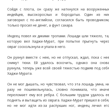
Сойдя с плота, он сразу же наткнулся на вооруженны
индейцев, высокорослых и бородатых. Один из ни
заговорил с по-английски, согласился быть проводником
только просил не денег, а фунт сахара.
Индеец повел их дикими тропами. Лошади шли тяжело, та
которую вел Хаджи-Мурат, при попытке прыгнуть чере
овраг соскользнула и упала в него.
Он рухнул вместе с нею, но не отпускал, ждал, пока с не
снимут тюки. Ей удалось вскочить, однако она снов
рухнула, теперь уже всей своей тяжестью подмяв под себ
Хаджи-Мурата.
Он не мог дышать, но чувствовал, что эта лошадь умна, н
разу не пошевельнулась, словно понимала, что инач
переломает ему все ребра. С большим трудом удалось е
поднять и вытащить из оврага. Хаджи-Мурат пришел в себя
но не мог идти из-за распухших ног, индеец лечил ег