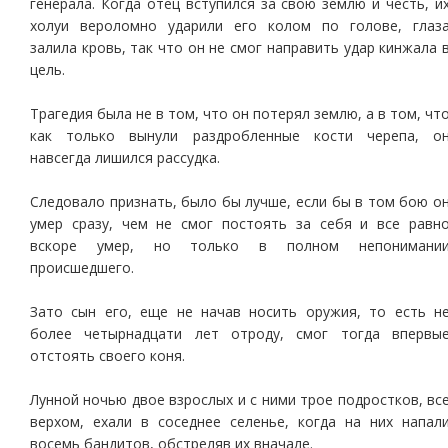
генерала. Когда отец вступился за свою землю и честь, и
холуи вероломно ударили его колом по голове, глаз
залила кровь, так что он не смог направить удар кинжала 
цель.
Трагедия была не в том, что он потерял землю, а в том, чт
как только вынули раздробленные кости черепа, о
навсегда лишился рассудка.
Следовало признать, было бы лучше, если бы в том бою о
умер сразу, чем не смог постоять за себя и все равн
вскоре умер, но только в полном непонимани
происшедшего.
Зато сын его, еще не начав носить оружия, то есть н
более четырнадцати лет отроду, смог тогда впервы
отстоять своего коня.
Лунной ночью двое взрослых и с ними трое подростков, вс
верхом, ехали в соседнее селенье, когда на них напал
восемь бандитов, обстреляв их вначале.