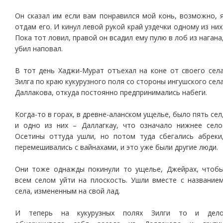
Он сказал им если вам понравился мой конь, возможно, 
отдам его. И кинул левой рукой край уздечки одному из них
Пока тот ловил, правой он всадил ему пулю в лоб из нагана
убил наповал.
В тот день Хаджи-Мурат отъехал на коне от своего сел
Зилга по краю кукурузного поля со стороны ингушского сел
Даллакова, откуда постоянно предпринимались набеги.
Когда-то в горах, в древне-аланском ущелье, было пять сел
и одно из них – Даллагкау, что означало нижнее село
Осетины оттуда ушли, но потом туда сбегались абреки
перемешивались с вайнахами, и это уже были другие люди.
Они тоже однажды покинули то ущелье, Джейрах, чтоб
всем селом уйти на плоскость. Ушли вместе с название
села, измененным на свой лад.
И теперь на кукурузных полях Зилги то и дел