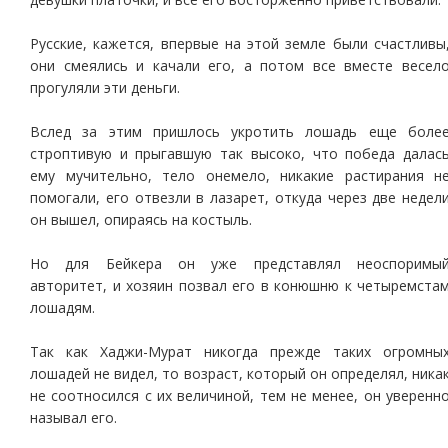
Русские, кажется, впервые на этой земле были счастливы
они смеялись и качали его, а потом все вместе весел
прогуляли эти деньги.
Вслед за этим пришлось укротить лошадь еще боле
строптивую и прыгавшую так высоко, что победа далас
ему мучительно, тело онемело, никакие растирания н
помогали, его отвезли в лазарет, откуда через две недел
он вышел, опираясь на костыль.
Но для Бейкера он уже представлял неоспоримы
авторитет, и хозяин позвал его в конюшню к четыремста
лошадям.
Так как Хаджи-Мурат никогда прежде таких огромны
лошадей не видел, то возраст, который он определял, ника
не соотносился с их величиной, тем не менее, он уверенн
называл его.