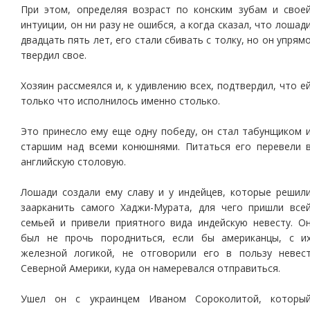
При этом, определяя возраст по конским зубам и свое
интуиции, он ни разу не ошибся, а когда сказал, что лошад
двадцать пять лет, его стали сбивать с толку, но он упрям
твердил свое.
Хозяин рассмеялся и, к удивлению всех, подтвердил, что е
только что исполнилось именно столько.
Это принесло ему еще одну победу, он стал табунщиком 
старшим над всеми конюшнями. Питаться его перевели 
английскую столовую.
Лошади создали ему славу и у индейцев, которые решил
заарканить самого Хаджи-Мурата, для чего пришли все
семьей и привели приятного вида индейскую невесту. О
был не прочь породниться, если бы американцы, с и
железной логикой, не отговорили его в пользу невес
Северной Америки, куда он намеревался отправиться.
Ушел он с украинцем Иваном Сороколитой, которы