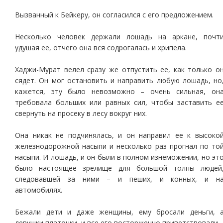
Вызванный к Бейкеру, он согласился с его предложением.
Несколько человек держали лошадь на аркане, почт
удушая ее, отчего она вся содрогалась и хрипела.
Хаджи-Мурат велел сразу же отпустить ее, как только о
сядет. Он мог остановить и направить любую лошадь, но
кажется, эту было невозможно – очень сильная, он
требовала больших или равных сил, чтобы заставить е
свернуть на просеку в лесу вокруг них.
Она никак не подчинялась, и он направил ее к высоко
железнодорожной насыпи и несколько раз прогнал по то
насыпи. И лошадь, и он были в полном изнеможении, но эт
было настоящее зрелище для большой толпы людей
следовавшей за ними – и пеших, и конных, и н
автомобилях.
Бежали дети и даже женщины, ему бросали деньги, 
девушки платочки, и все его восторженно приветствовали.