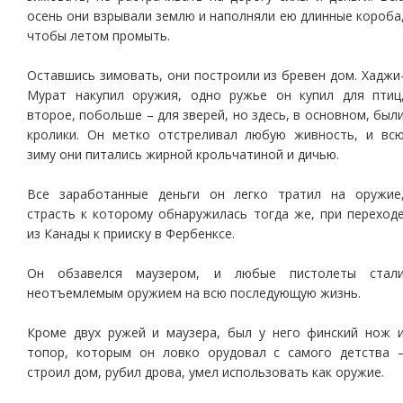
осень они взрывали землю и наполняли ею длинные короба
чтобы летом промыть.
Оставшись зимовать, они построили из бревен дом. Хаджи
Мурат накупил оружия, одно ружье он купил для птиц
второе, побольше – для зверей, но здесь, в основном, был
кролики. Он метко отстреливал любую живность, и вс
зиму они питались жирной крольчатиной и дичью.
Все заработанные деньги он легко тратил на оружие
страсть к которому обнаружилась тогда же, при переход
из Канады к прииску в Фербенксе.
Он обзавелся маузером, и любые пистолеты стал
неотъемлемым оружием на всю последующую жизнь.
Кроме двух ружей и маузера, был у него финский нож 
топор, которым он ловко орудовал с самого детства 
строил дом, рубил дрова, умел использовать как оружие.