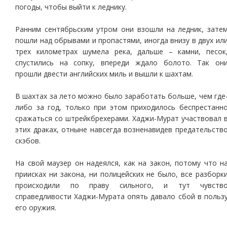
погоды, чтобы выйти к леднику.
Ранним сентябрьским утром они взошли на ледник, зате
пошли над обрывами и пропастями, иногда внизу в двух ил
трех километрах шумела река, дальше – камни, песок
спустились на сопку, впереди ждало болото. Так он
прошли двести английских миль и вышли к шахтам.
В шахтах за лето можно было заработать больше, чем где
либо за год, только при этом приходилось беспрестанн
сражаться со штрейкбрехерами. Хаджи-Мурат участвовал 
этих драках, отныне навсегда возненавидев предательств
скэбов.
На свой маузер он надеялся, как на закон, потому что н
приисках ни закона, ни полицейских не было, все разборк
происходили по праву сильного, и тут чувств
справедливости Хаджи-Мурата опять давало сбой в польз
его оружия.