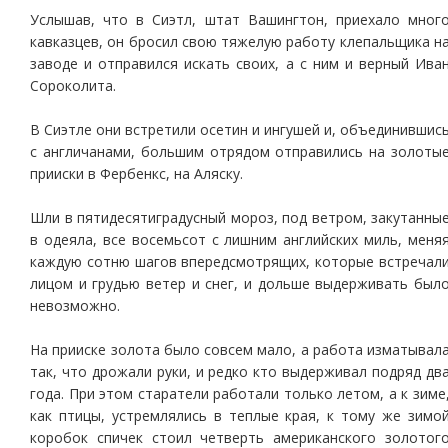
Услышав, что в Сиэтл, штат Вашингтон, приехало мног
кавказцев, он бросил свою тяжелую работу клепальщика н
заводе и отправился искать своих, а с ним и верный Ива
Сороколита.
В Сиэтле они встретили осетин и ингушей и, объединившис
с англичанами, большим отрядом отправились на золоты
прииски в Фербенкс, на Аляску.
Шли в пятидесятиградусный мороз, под ветром, закутанны
в одеяла, все восемьсот с лишним английских миль, меня
каждую сотню шагов впередсмотрящих, которые встречал
лицом и грудью ветер и снег, и дольше выдерживать был
невозможно.
На прииске золота было совсем мало, а работа изматывал
так, что дрожали руки, и редко кто выдерживал подряд дв
года. При этом старатели работали только летом, а к зиме
как птицы, устремлялись в теплые края, к тому же зимо
коробок спичек стоил четверть американского золотог