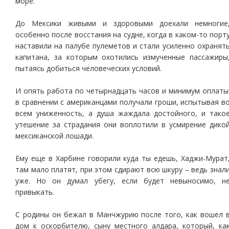
море.
До Мексики живыми и здоровыми доехали немногие
особенно после восстания на судне, когда в каком-то порт
наставили на палубе пулеметов и стали усиленно охранят
капитана, за которым охотились измученные пассажиры
пытаясь добиться человеческих условий.
И опять работа по четырнадцать часов и минимум оплаты
в сравнении с американцами получали гроши, испытывая в
всем униженность, а душа жаждала достойного, и тако
утешение за страдания они воплотили в усмирение дико
мексиканской лошади.
Ему еще в Харбине говорили куда ты едешь, Хаджи-Мурат
там мало платят, при этом сдирают всю шкуру – ведь знал
уже. Но он думал убегу, если будет невыносимо, н
привыкать.
С родины он бежал в Манчжурию после того, как вошел 
дом к оскорбителю, сыну местного алдара, который, ка