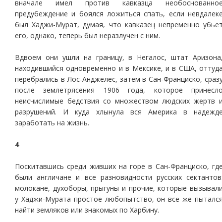
вначале имел против кавказца необоснованно
предубеждение и боялся ложиться спать, если невдалек
был Хаджи-Мурат, думая, что кавказец непременно убье
его, однако, теперь был неразлучен с ним.
Вдвоем они ушли на границу, в Негалос, штат Аризона
находившийся одновременно и в Мексике, и в США, оттуд
перебрались в Лос-Анджелес, затем в Сан-Франциско, сраз
после землетрясения 1906 года, которое принесл
неисчислимые бедствия со множеством людских жертв 
разрушений. И куда хлынула вся Америка в надежд
заработать на жизнь.
4
Поскитавшись среди живших на горе в Сан-Франциско, гд
были англичане и все разновидности русских сектантов
молокане, духоборы, прыгуны и прочие, которые вызывал
у Хаджи-Мурата простое любопытство, он все же пыталс
найти земляков или знакомых по Харбину.