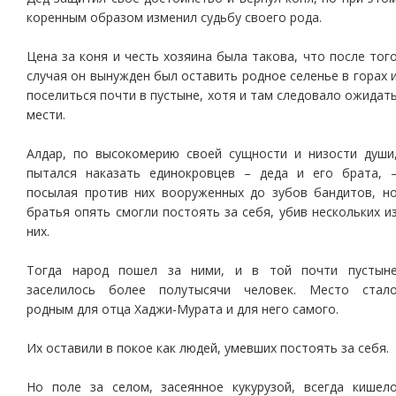
коренным образом изменил судьбу своего рода.
Цена за коня и честь хозяина была такова, что после тог
случая он вынужден был оставить родное селенье в горах 
поселиться почти в пустыне, хотя и там следовало ожидат
мести.
Алдар, по высокомерию своей сущности и низости души
пытался наказать единокровцев – деда и его брата, 
посылая против них вооруженных до зубов бандитов, н
братья опять смогли постоять за себя, убив нескольких и
них.
Тогда народ пошел за ними, и в той почти пустын
заселилось более полутысячи человек. Место стал
родным для отца Хаджи-Мурата и для него самого.
Их оставили в покое как людей, умевших постоять за себя.
Но поле за селом, засеянное кукурузой, всегда кишел