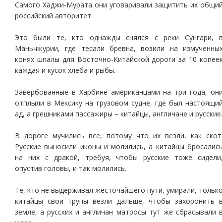
Самого Хаджи-Мурата они уговаривали защитить их общи
российский авторитет.
Это были те, кто однажды снялся с реки Сунгари, 
Маньчжурии, где тесали бревна, возили на измученны
конях шпалы для Восточно-Китайской дороги за 10 копее
каждая и кусок хлеба и рыбы.
Завербованные в Харбине американцами на три года, он
отплыли в Мексику на грузовом судне, где был настоящи
ад, а грешниками пассажиры – китайцы, англичане и русские
В дороге мучились все, потому что их везли, как скот
Русские выносили иконы и молились, а китайцы бросалис
на них с дракой, требуя, чтобы русские тоже сидели
опустив головы, и так молились.
Те, кто не выдерживал жесточайшего пути, умирали, тольк
китайцы свои трупы везли дальше, чтобы захоронить 
земле, а русских и англичан матросы тут же сбрасывали 