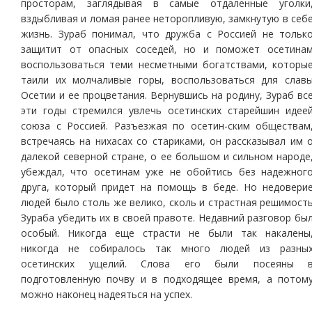
просторам, заглядывая в самые отдаленные уголки
вздыбливая и ломая ранее неторопливую, замкнутую в себ
жизнь. Зураб понимал, что дружба с Россией не тольк
защитит от опасных соседей, но и поможет осетина
воспользоваться теми несметными богатствами, которы
таили их молчаливые горы, воспользоваться для слав
Осетии и ее процветания. Вернувшись на родину, Зураб вс
эти годы стремился увлечь осетинских старейшин идее
союза с Россией. Разъезжая по осетин-ским обществам
встречаясь на нихасах со стариками, он рассказывал им 
далекой северной стране, о ее большом и сильном народе
убеждал, что осетинам уже не обойтись без надежног
друга, который придет на помощь в беде. Но недовери
людей было столь же велико, сколь и страстная решимост
Зураба убедить их в своей правоте. Недавний разговор бы
особый. Никогда еще страсти не были так накалены
никогда не собиралось так много людей из разны
осетинских ущелий. Слова его были посеяны 
подготовленную почву и в подходящее время, а потом
можно наконец надеяться на успех.