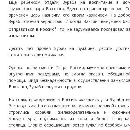
Еще ребенком отдали Зураба на воспитание в до
грузинского царя Вахтанга. Здесь он принял крещение. С
временем царь назначил его своим казначеем. На добр
Зураб отвечал верностью. И когда Вахтанг вынужден бы
1
отправиться в Россию
, то, не задумываясь последовал з
изгнанником.
Десять лет провел Зураб на чужбине, десять долгих
томительных лет ожидания.
Однако после смерти Петра Россия, мучимая внешними 
внутренними раздорами, не смогла оказать обещанно
помощи. Видя безнадежность в осуществлении замысло
Вахтанга, Зураб вернулся на родину.
Но годы, проведенные в России, оказались для Зураба н
бесплодными. На его глазах ковалась мощь великой страны
строились корабли, железоделательные и суконны
мануфактуры, поднималась из топи и болот северна
столица. Словно освещающий ветер гулял по безбрежны