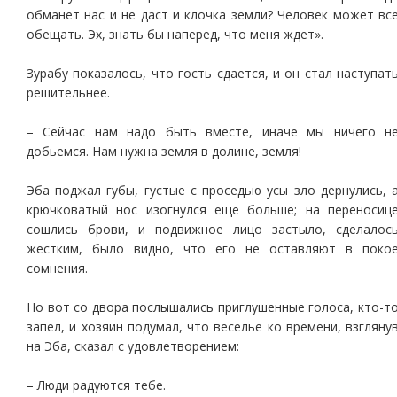
обманет нас и не даст и клочка земли? Человек может вс
обещать. Эх, знать бы наперед, что меня ждет».
Зурабу показалось, что гость сдается, и он стал наступат
решительнее.
– Сейчас нам надо быть вместе, иначе мы ничего н
добьемся. Нам нужна земля в долине, земля!
Эба поджал губы, густые с проседью усы зло дернулись, 
крючковатый нос изогнулся еще больше; на переносиц
сошлись брови, и подвижное лицо застыло, сделалос
жестким, было видно, что его не оставляют в поко
сомнения.
Но вот со двора послышались приглушенные голоса, кто-т
запел, и хозяин подумал, что веселье ко времени, взгляну
на Эба, сказал с удовлетворением:
– Люди радуются тебе.