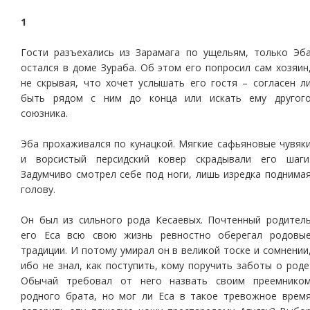
1
Гости разъехались из Зарамага по ущельям, только Эб
остался в доме Зураба. Об этом его попросил сам хозяин
не скрывая, что хочет услышать его гостя – согласен л
быть рядом с ним до конца или искать ему другог
союзника.
Эба прохаживался по кунацкой. Мягкие сафьяновые чувяк
и ворсистый персидский ковер скрадывали его шаги
Задумчиво смотрел себе под ноги, лишь изредка поднима
голову.
Он был из сильного рода Кесаевых. Почтенный родител
его Еса всю свою жизнь ревностно оберегал родовы
традиции. И потому умирал он в великой тоске и сомнении
ибо не знал, как поступить, кому поручить заботы о роде
Обычай требовал от него назвать своим преемнико
родного брата, но мог ли Еса в такое тревожное врем