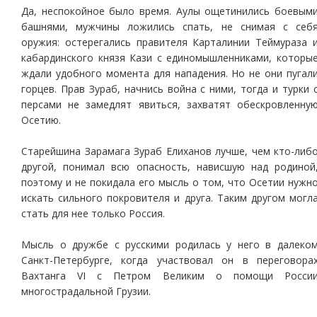
Да, неспокойное было время. Аулы ощетинились боевым
башнями, мужчины ложились спать, не снимая с себ
оружия: остерегались правителя Карталинии Теймураза 
кабардинского князя Кази с единомышленниками, которы
ждали удобного момента для нападения. Но не они пугал
горцев. Прав Зураб, начнись война с ними, тогда и турки 
персами не замедлят явиться, захватят обескровленну
Осетию.
Старейшина Зарамага Зураб Елиханов лучше, чем кто-либ
другой, понимал всю опасность, нависшую над родиной
поэтому и не покидала его мысль о том, что Осетии нужн
искать сильного покровителя и друга. Таким другом могл
стать для нее только Россия.
Мысль о дружбе с русскими родилась у него в далеко
Санкт-Петербурге, когда участвовал он в переговора
Вахтанга VI с Петром Великим о помощи Росси
многострадальной Грузии.