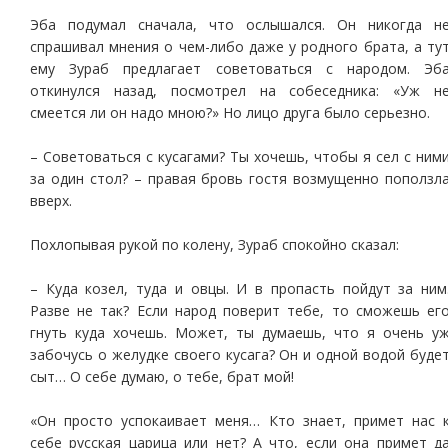
Эба подумал сначала, что ослышался. Он никогда н
спрашивал мнения о чем-либо даже у родного брата, а ту
ему Зураб предлагает советоваться с народом. Эб
откинулся назад, посмотрел на собеседника: «Уж н
смеется ли он надо мною?» Но лицо друга было серьезно.
– Советоваться с кусагами? Ты хочешь, чтобы я сел с ним
за один стол? – правая бровь гостя возмущенно поползл
вверх.
Похлопывая рукой по колену, Зураб спокойно сказал:
– Куда козел, туда и овцы. И в пропасть пойдут за ним
Разве не так? Если народ поверит тебе, то сможешь ег
гнуть куда хочешь. Может, ты думаешь, что я очень у
забочусь о желудке своего кусага? Он и одной водой буде
сыт… О себе думаю, о тебе, брат мой!
«Он просто успокаивает меня… Кто знает, примет нас 
себе русская царица или нет? А что, если она примет д