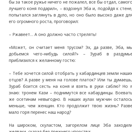
бы за такое ружье ничего не пожалел, все бы отдал, самог
лучшего коня подарил», – вздохнул Эба и, подойдя к стене
попытался заглянуть в дуло, но оно было высоко даже дл
его огромного роста, проговорил:
– Ржавеет… А оно должно часто стрелять!
«Может, он считает меня трусом? Эх, да разве, Эба, м
добьемся чего-нибудь силой?» – Зураб в раздумь
приблизился к желанному гостю:
– Тебе хочется силой отобрать у кабардинцев земли наши
отцов? А разве у меня на голове платок? Или ты думаешь
Зураб боится сесть на коня и взять в руки саблю? Но 
знаю: тронем Кази – поднимутся все кабардинцы. Воеват
же осетинам невыгодно. В наших аулах мужчин осталос
меньше, чем женщин. Кто продолжит твою жизнь? Разв
мало горя перенес наш народ?
На широком, скуластом, загорелом лице Эба заходил
желваки, сказал без прежнего упорства: