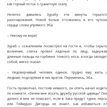
как горный поток о гранитную скалу.
Нелегко давались Зурабу эти минуты горьког
разочарования. Новой болью отозвались в его чутко
сердце слова упрямого Эба:
– Никому не верю!
Зураб с сожалением посмотрел на гостя и, чтобы скрыт
волнение, слегка провел ладонью по лицу, задержа
длинные пальцы на горбинке тонкого носа, а когда овладе
собой, мягко сказал:
– Недоверчивый человек одинок, трудно ему жить 
людьми, подозревая в них врагов. Переменись, Эба…
Гость промолчал, постояв немного, он опять начал ходит
по комнате. «Зачем мне искать дружбу русской царицы? Он
далеко и мне не поможет, если в Зака придут турки, перс
или Теймураз. Дигорцы не знают, как избавиться о