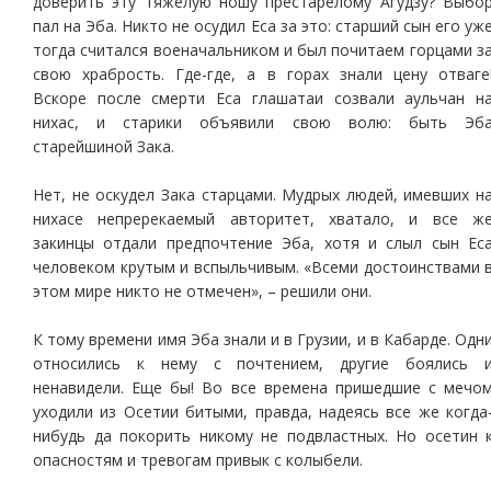
доверить эту тяжелую ношу престарелому Агудзу? Выбо
пал на Эба. Никто не осудил Еса за это: старший сын его уж
тогда считался военачальником и был почитаем горцами з
свою храбрость. Где-где, а в горах знали цену отваге
Вскоре после смерти Еса глашатаи созвали аульчан н
нихас, и старики объявили свою волю: быть Эб
старейшиной Зака.
Нет, не оскудел Зака старцами. Мудрых людей, имевших н
нихасе непререкаемый авторитет, хватало, и все ж
закинцы отдали предпочтение Эба, хотя и слыл сын Ес
человеком крутым и вспыльчивым. «Всеми достоинствами 
этом мире никто не отмечен», – решили они.
К тому времени имя Эба знали и в Грузии, и в Кабарде. Одн
относились к нему с почтением, другие боялись 
ненавидели. Еще бы! Во все времена пришедшие с мечо
уходили из Осетии битыми, правда, надеясь все же когда
нибудь да покорить никому не подвластных. Но осетин 
опасностям и тревогам привык с колыбели.