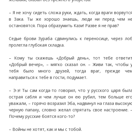
– Я не хочу сидеть сложа руки, ждать, когда враги ворвутс
в Зака. Ты же хорошо знаешь, люди ни перед чем н
остановятся. Пора образумить Кази! Разве я не прав?
Седые брови Зураба сдвинулись к переносице, через ло
пролегла глубокая складка.
– Кому ты скажешь «Добрый день», тот тебе ответи
«Добрый вечер», – мягко сказал он. – Живи так, чтобы 
тебя было много друзей, тогда враг, прежде че
направиться к тебе в гости, подумает.
– Э-э! Ты сам когда-то говорил, что у русского царя был
острая сабля и чем лучше он ею рубил, тем больше ег
уважали, – горячо возразил Эба, надвинул на глаза высоку
черную папаху, словно желал спрятать свое настроение. 
Почему русские боятся кого-то?
– Войны не хотят, как и мы с тобой.