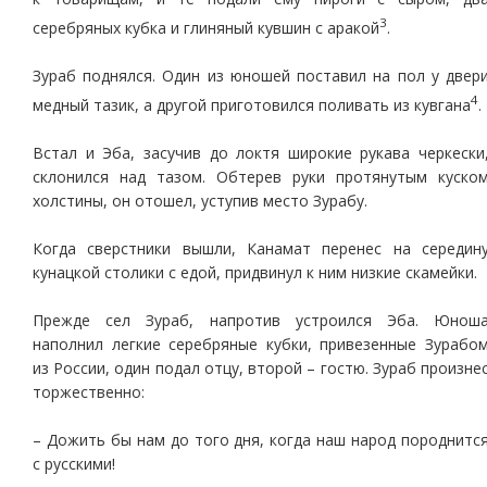
3
серебряных кубка и глиняный кувшин с аракой
.
Зураб поднялся. Один из юношей поставил на пол у двер
4
медный тазик, а другой приготовился поливать из кувгана
.
Встал и Эба, засучив до локтя широкие рукава черкески
склонился над тазом. Обтерев руки протянутым куско
холстины, он отошел, уступив место Зурабу.
Когда сверстники вышли, Канамат перенес на середин
кунацкой столики с едой, придвинул к ним низкие скамейки.
Прежде сел Зураб, напротив устроился Эба. Юнош
наполнил легкие серебряные кубки, привезенные Зурабо
из России, один подал отцу, второй – гостю. Зураб произне
торжественно:
– Дожить бы нам до того дня, когда наш народ породнитс
с русскими!