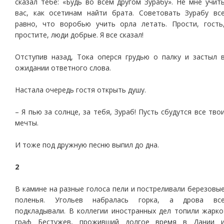
сказал тебе: «Будь во всем другом Зурабу». Не мне учит
вас, как осетинам найти брата. Советовать Зурабу вс
равно, что воробью учить орла летать. Прости, гость
простите, люди добрые. Я все сказал!
Отступив назад, Тока оперся грудью о палку и застыл 
ожидании ответного слова.
Настала очередь гостя открыть душу.
– Я пью за солнце, за тебя, Зураб! Пусть сбудутся все тво
мечты.
И тоже под дружную песню выпил до дна.
2
В камине на разные голоса пели и постреливали березовы
поленья. Угольев набралась горка, а дрова вс
подкладывали. В коллегии иностранных дел топили жарко
граф Бестужев, проживший долгое время в Дании 