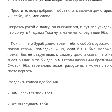
– Простите, люди добрые, – обратился к зарамагцам старик
– К тебе, Эба, мои слова.
Опираясь рукой о палку, он выпрямился, и тут все увидели
что согнутый годами Тока чуть ли не на голову выше Эба.
– Понял я, что Зураб давно зовет тебя с собой к русским, 
сказал старик, помедлив. – Эх, если бы я был моложе
поехал бы, не раздумывая, к самому царю и сказал, что н
знает он нас, а то бы давно мы стали назваными братьями
Смотри, Эба, твое слово может разрушить, а может с тог
света вернуть.
Раздались голоса одобрения.
– Нам нравится твой тост!
– Все мы слушаем тебя.