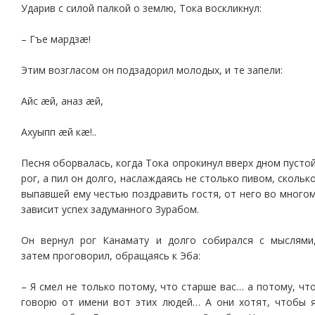
Ударив с силой палкой о землю, Тока воскликнул:
– Гъе мардзæ!
Этим возгласом он подзадорил молодых, и те запели:
Айс æй, аназ æй,
Ахуыпп æй кæ!..
Песня оборвалась, когда Тока опрокинул вверх дном пусто
рог, а пил он долго, наслаждаясь не столько пивом, скольк
выпавшей ему честью поздравить гостя, от него во много
зависит успех задуманного Зурабом.
Он вернул рог Канамату и долго собирался с мыслями
затем проговорил, обращаясь к Эба:
– Я смел не только потому, что старше вас… а потому, чт
говорю от имени вот этих людей… А они хотят, чтобы 