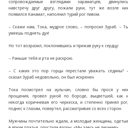
сопровождаемые взглядами зарамагцев, двинулис
навстречу друг другу, пожали руки, тут же возле ни
появился Канамат, наполнил турий рог пивом.
– Скажи нам, Тока, мудрое слово, – попросил Зураб. – Т
умеешь поднять дух!
Но тот возразил, поклонившись и прижав руку к сердцу:
– Раньше тебя и рта не раскрою.
– С каких это пор горцы перестали уважать седины? 
сказал Зураб недовольно, он был искренен.
Тока посмотрел на аульчан, словно бы прося у ни
прощения, провел рукой по бороде, выцветшей, как 
некогда коричневая его черкеска, и степенно принял рог
поднес к глазам, повертел, рассматривая со всех сторон.
Мужчины почтительно ждали, а молодые женщины, одеты
в яркие платья, опустили взоры: «Мы здесь не лишние!»