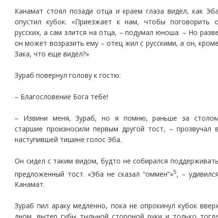
Канамат стоял позади отца и краем глаза видел, как Эб
опустил кубок. «Приезжает к нам, чтобы поговорить 
русских, а сам злится на отца, – подумал юноша. – Но разв
он может возразить ему – отец жил с русскими, а он, кром
Зака, что еще видел?»
Зураб повернул голову к гостю:
– Благословение Бога тебе!
– Извини меня, Зураб, но я помню, раньше за столо
старшие произносили первым другой тост, – прозвучал 
наступившей тишине голос Эба.
Он сидел с таким видом, будто не собирался поддерживат
5
предложенный тост. «Эба не сказал “оммен”»
, – удивилс
Канамат.
Зураб пил араку медленно, пока не опрокинул кубок ввер
дном, вытер губы тыльной стороной руки и только тогд