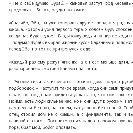
– Не о себе думаю, Зураб, – сыновья растут, род Кесаевы
продолжат… Боюсь, осудят потомки…
«Спасибо, Эба, ты уже говоришь другие слова, и я рад, ка
юноша, который убил первого тура. Я совсем буду спокоен
когда нас будет двое… В одиночку ведь и на пир не ходят»
– подумал Зураб, выбрал жирный кусок баранины и положи
перед Эба, но тот не притронулся к еде.
«Каждый раз ему режут ягненка, а он ест меньше дитя, 
разочарованно смотрел Канамат на гостя.
– Русские сильные, их много, – хозяин дома подпер руко
подбородок. – Наступит такое время, когда они сами приду
к нам, но тогда нам придется делать то, что они захотят
Пойми, есть люди сильнее нас, но и они идут к русским. Нет
нам нельзя без них, засохнем, как дерево без корней. Тво
отец строил дом не с крыши, а с фундамента, так и т
начинай с этого… Посоветоваться надо с народом, пришл
пора, брат мой, бойся опоздать.