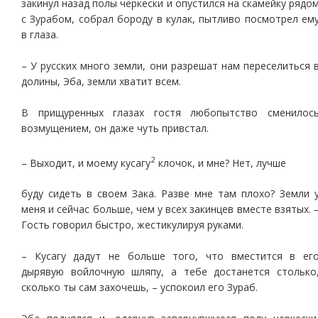
закинул назад полы черкески и опустился на скамейку рядо
с Зурабом, собрал бороду в кулак, пытливо посмотрел ем
в глаза.
– У русских много земли, они разрешат нам переселиться 
долины, Эба, земли хватит всем.
В прищуренных глазах гостя любопытство сменилос
возмущением, он даже чуть привстал.
2
– Выходит, и моему кусагу
клочок, и мне? Нет, лучше
буду сидеть в своем Зака. Разве мне там плохо? Земли 
меня и сейчас больше, чем у всех закинцев вместе взятых. 
Гость говорил быстро, жестикулируя руками.
– Кусагу дадут не больше того, что вместится в ег
дырявую войлочную шляпу, а тебе достанется столько
сколько ты сам захочешь, – успокоил его Зураб.