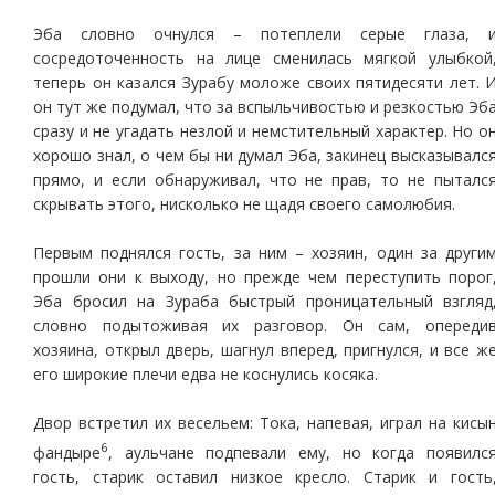
Эба словно очнулся – потеплели серые глаза, 
сосредоточенность на лице сменилась мягкой улыбкой
теперь он казался Зурабу моложе своих пятидесяти лет. 
он тут же подумал, что за вспыльчивостью и резкостью Эб
сразу и не угадать незлой и немстительный характер. Но о
хорошо знал, о чем бы ни думал Эба, закинец высказывалс
прямо, и если обнаруживал, что не прав, то не пыталс
скрывать этого, нисколько не щадя своего самолюбия.
Первым поднялся гость, за ним – хозяин, один за други
прошли они к выходу, но прежде чем переступить порог
Эба бросил на Зураба быстрый проницательный взгляд
словно подытоживая их разговор. Он сам, опереди
хозяина, открыл дверь, шагнул вперед, пригнулся, и все ж
его широкие плечи едва не коснулись косяка.
Двор встретил их весельем: Тока, напевая, играл на кисы
6
фандыре
, аульчане подпевали ему, но когда появилс
гость, старик оставил низкое кресло. Старик и гость