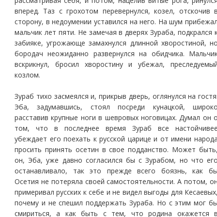
рассматривая себя, и потом, нацелив витые рога, ринулс
вперед. Таз с грохотом перевернулся, козел, отскочив 
сторону, в недоумении уставился на него. На шум прибежа
мальчик лет пяти. Не замечая в дверях Зураба, подкрался 
забияке, угрожающе замахнулся длинной хворостиной, н
бородач неожиданно развернулся на обидчика. Мальчи
вскрикнул, бросил хворостину и убежал, преследуемы
козлом.
Зураб тихо засмеялся и, прикрыв дверь, оглянулся на гостя
Эба, задумавшись, стоял посреди кунацкой, широк
расставив крупные ноги в шевровых ноговицах. Думал он 
том, что в последнее время Зураб все настойчиве
убеждает его поехать к русской царице и от имени народ
просить принять осетин в свое подданство. Может быть
он, Эба, уже давно согласился бы с Зурабом, но что ег
останавливало, так это прежде всего боязнь, как б
Осетия не потеряла своей самостоятельности. А потом, о
примеривал русских к себе и не видел выгоды для Кесаевых
почему и не спешил поддержать Зураба. Но с этим мог б
смириться, а как быть с тем, что родина окажется 