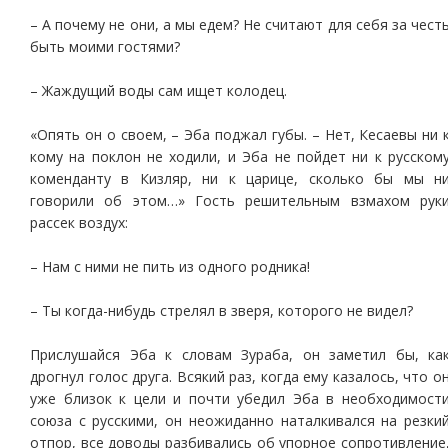
– А почему не они, а мы едем? Не считают для себя за чест
быть моими гостями?
– Жаждущий воды сам ищет колодец.
«Опять он о своем, – Эба поджал губы. – Нет, Кесаевы ни 
кому на поклон не ходили, и Эба не пойдет ни к русском
коменданту в Кизляр, ни к царице, сколько бы мы н
говорили об этом…» Гость решительным взмахом рук
рассек воздух:
– Нам с ними не пить из одного родника!
– Ты когда-нибудь стрелял в зверя, которого не видел?
Прислушайся Эба к словам Зураба, он заметил бы, ка
дрогнул голос друга. Всякий раз, когда ему казалось, что о
уже близок к цели и почти убедил Эба в необходимост
союза с русскими, он неожиданно наталкивался на резки
отпор, все доводы разбивались об упорное сопротивление