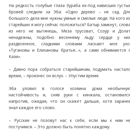
На редкость голубые глаза Зураба из-под нависших густы
бровей следили за Эба: «Одно дерево – не сад. Дл
большого дела мне нужны умные и смелые люди. На кого и
старейших я могу сейчас положиться? Батыр замкнут, слов
из него не вытянешь, Меза трусоват, Созур и Дола
ненадежны, подобно весеннему льду: сердце у ни
раздвоенное, сладкими словами ласкают мое ухо
«Тугановы и Елихановы братья…», а сами обнимаются 
Кази».
– Давно пора собраться старейшинам, подумать настал
время, – произнес он вслух. – Упустим время.
Эба уловил в голосе хозяина дома необычну
настойчивость и, сняв руки с кинжала, остановилс
напротив, ожидая, что он скажет дальше, хотя заране
знал каждое его слово.
– Русские не позовут нас к себе, если мы к ним н
постучимся. – Это должно быть понятно каждому.