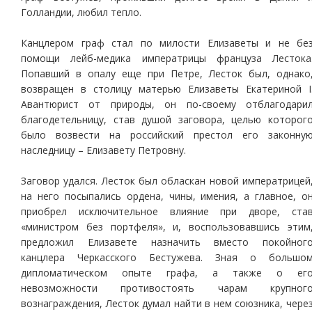
Голландии, любил тепло.
Канцлером граф стал по милости Елизаветы и не бе
помощи лейб-медика императрицы француза Лестока
Попавший в опалу еще при Петре, Лесток был, однако
возвращен в столицу матерью Елизаветы Екатериной I
Авантюрист от природы, он по-своему отблагодари
благодетельницу, став душой заговора, целью которог
было возвести на российский престол его законну
наследницу – Елизавету Петровну.
Заговор удался. Лесток был обласкан новой императрицей
на него посыпались ордена, чины, имения, а главное, о
приобрел исключительное влияние при дворе, ста
«министром без портфеля», и, воспользовавшись этим
предложил Елизавете назначить вместо покойног
канцлера Черкасского Бестужева. Зная о большо
дипломатическом опыте графа, а также о ег
невозможности противостоять чарам крупног
вознаграждения, Лесток думал найти в нем союзника, чере