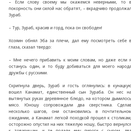
– Если слову своему мы окажемся неверными, то 
покорность они силой нас обратят, – вкрадчиво продолжа
Зураб.
– Тур, Зураб, красив и горд, пока он свободен!
Хозяин обнял Эба за плечи, дал ему посмотреть себе 
глаза, сказал твердо:
– Мне нечего прибавить к моим словам, но даже если 
останусь один, и то буду добиваться для моего народ
дружбы с русскими.
Скрипнула дверь, Зураб и гость оглянулись: в кунацку
вошел Канамат, единственный сын Зураба. Он нес н
вытянутых руках деревянное блюдо, на котором дымилос
мясо. Юношу сопровождали два сверстника. Сдела
несколько шагов, они остановились в почтительно
ожидании, а Канамат легкой походкой прошел к столикам
осторожно опустил на них тяжелую ношу, быстро вернулс
к товарищам, и те подали ему пироги с сыром, дв