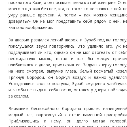
проклятого Кази, а он посылает меня к этой женщине! Оте
моего отца жил без нее, и я, оттого что не знаюсь с ней, н
умру раньше времени. А потом – как можно женщин
доверять?» Он не мог представить себя рядом с ней, н
хватало воображения.
За дверью раздался легкий шорох, и Зураб поднял голову
прислушался: звуки повторились. Это удивило его, уж н
подслушивает ли кто, однако он не мог отогнать от себ
неожиданную мысль, встал и как бы между прочи
приблизился к двери, приоткрыл ее. Задрав кверху голову
на него смотрел, выпучив глаза, белый косматый козел
Тряхнув бородой, он боднул воздух и важно удалился
Устыдившись своего поступка, Зураб смущенно улыбнулс
и, чтобы не выдать себя гостю, остался у двери, наблюда
за козлом.
Внимание беспокойного бородача привлек начищенны
медный таз, опрокинутый к стене каменной пристройки
Приблизившись к нему, он долго мотал головой