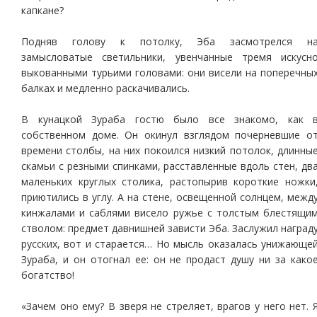
капкане?
Подняв голову к потолку, Эба засмотрелся н
замысловатые светильники, увенчанные тремя искусн
выкованными турьими головами: они висели на поперечны
балках и медленно раскачивались.
В кунацкой Зураба гостю было все знакомо, как 
собственном доме. Он окинул взглядом почерневшие о
времени столбы, на них покоился низкий потолок, длинны
скамьи с резными спинками, расставленные вдоль стен, дв
маленьких круглых столика, растопырив короткие ножки
приютились в углу. А на стене, освещенной солнцем, межд
кинжалами и саблями висело ружье с толстым блестящи
стволом: предмет давнишней зависти Эба. Заслужил наград
русских, вот и старается… Но мысль оказалась унижающе
Зураба, и он отогнал ее: он не продаст душу ни за како
богатство!
«Зачем оно ему? В зверя не стреляет, врагов у него нет. 