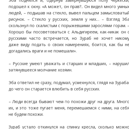
Эба поднялся и, одернув завернувшуюся полу черкески
подошел к окну. «А может, он прав?.. Он видел много умны
людей, – подышав на стекло, вывел пальцем замысловаты
рисунок. – Стекло у русских, земля у них… – Взгляд Эб
скользнул по скалистым с порыжевшими зарослями горам. 
Хорошо бы посоветоваться с Альдигиреем, как-никак он 
русскими часто встречается, но Зураб не хочет ником
даже виду подать о своих намерениях, боится, как бы н
догадались враги и не помешали».
– Русские умеют уважать и старших и младших, – наруши
затянувшееся молчание хозяин.
Эба ответил не сразу, подумал, усмехнулся, глядя на Зураба
до чего он старается влюбить в себя русских.
– Люди всегда бывают чем-то похожи друг на друга. Мног
их, и это тоже пугает меня, перемешаемся с ними, на себ
не будем похожи.
Зураб устало откинулся на спинку кресла, сколько можн