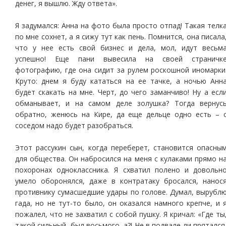
денег, я вышлю. Жду ответа».
Я задумался: Анна на фото была просто отпад! Такая телк
по мне сохнет, а я сижу тут как пень. Помнится, она писала
что у нее есть свой бизнес и дела, мол, идут весьм
успешно! Еще пани вывесила на своей страничк
фотографию, где она сидит за рулем роскошной иномарки
Круто: днем я буду кататься на ее тачке, а ночью Анн
будет скакать на мне. Черт, до чего заманчиво! Ну а есл
обманывает, и на самом деле золушка? Тогда вернус
обратно, женюсь на Кире, да еще дельце одно есть – 
соседом надо будет разобраться.
Этот рассукин сын, когда переберет, становится опасны
для общества. Он набросился на меня с кулаками прямо н
похоронах одноклассника. Я схватил полено и довольн
умело оборонялся, даже в контратаку бросался, нанос
противнику сумасшедшие удары по голове. Думал, вырубл
гада, но не тут-то было, он оказался намного крепче, и 
пожалел, что не захватил с собой пушку. Я кричал: «Где ты
такой сильный, был восьмого, а?! Не в подвале ли прятался