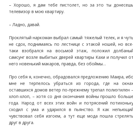
– Хорошо, я дам тебе пистолет, но за это ты донесеш
телевизор в мою квартиру.
– Ладно, давай.
Проклятый наркоман выбрал самый тяжелый телек, и я чут
не сдох, поднимаясь по лестнице с этакой ношей, но все
таки взобрался на восьмой этаж, положил долбаны
самсунг возле выбитых дверей квартиры Кахи и получил о
него новенький макаров, правда, без обоймы…
Про себя я, конечно, обрадовался предложению Маира, иб
мне не терпелось убраться из города, где на окна
оставшихся домов ветер по-прежнему трепал полиэтилен 
хлоп-хлоп, – хотя со дня окончания войны прошло больш
года. Народ от всех этих войн и потрясений потихоньк
сходил с ума и ударился в пьянство. Я как непьющи
чувствовал себя изгоем, а тут еще мода пошла стрелят
друг в друга.