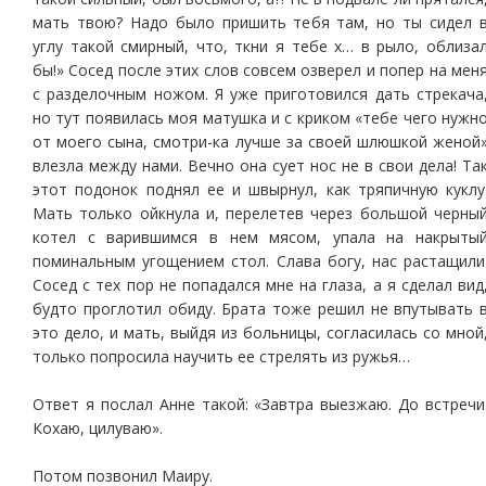
мать твою? Надо было пришить тебя там, но ты сидел 
углу такой смирный, что, ткни я тебе х… в рыло, облиза
бы!» Сосед после этих слов совсем озверел и попер на мен
с разделочным ножом. Я уже приготовился дать стрекача
но тут появилась моя матушка и с криком «тебе чего нужн
от моего сына, смотри-ка лучше за своей шлюшкой женой
влезла между нами. Вечно она сует нос не в свои дела! Та
этот подонок поднял ее и швырнул, как тряпичную куклу
Мать только ойкнула и, перелетев через большой черны
котел с варившимся в нем мясом, упала на накрыты
поминальным угощением стол. Слава богу, нас растащили
Сосед с тех пор не попадался мне на глаза, а я сделал вид
будто проглотил обиду. Брата тоже решил не впутывать 
это дело, и мать, выйдя из больницы, согласилась со мной
только попросила научить ее стрелять из ружья…
Ответ я послал Анне такой: «Завтра выезжаю. До встречи
Кохаю, цилуваю».
Потом позвонил Маиру.