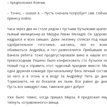
– предположил Вовчик.
– Точно, – сказал я. – Пусть сначала попробует сам. Сейча
принесу пойло.
Часа через два на столе рядом с пустыми бутылками храпе
пьяный милиционер из Мизура Леван Меладзе. Он здоров
надрался и всех смешил. Даже лезгинку сплясал под наш
одобрительное гоготанье, шатаясь, лез ко все
обниматься. Андрейка, и тот развеселился. Прибывшие и
Ванела ребята тоже продегустировали вино и нашли ег
превосходным. Решено было конфисковать сто бутылок н
Новый год и справить этот чудесный праздник вместе. М
одна дружная команда! Ура начальнику! Весь личный соста
за него и в огонь и в воду! За Андрейку! Пить до дна
Тормозните, не из бокалов же пьем. Все равно до дна
Пусть все завидуют нам, таможня дает добро!
Уже было темно, когда пришел Мирза. Я предложил ем
тяпнуть «отравленного» винца.