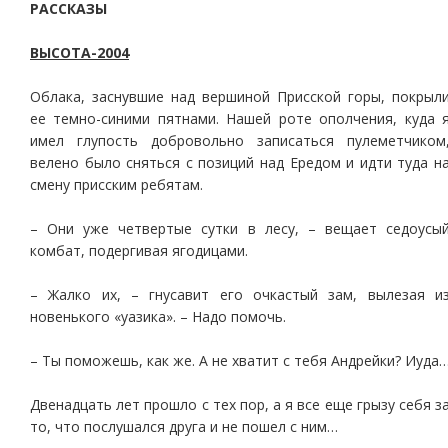
РАССКАЗЫ
ВЫСОТА-2004
Облака, заснувшие над вершиной Присской горы, покрыл
ее темно-синими пятнами. Нашей роте ополчения, куда 
имел глупость добровольно записаться пулеметчиком
велено было сняться с позиций над Ередом и идти туда н
смену присским ребятам.
– Они уже четвертые сутки в лесу, – вещает седоусы
комбат, подергивая ягодицами.
– Жалко их, – гнусавит его очкастый зам, вылезая и
новенького «уазика». – Надо помочь.
– Ты поможешь, как же. А не хватит с тебя Андрейки? Иуда
Двенадцать лет прошло с тех пор, а я все еще грызу себя з
то, что послушался друга и не пошел с ним…