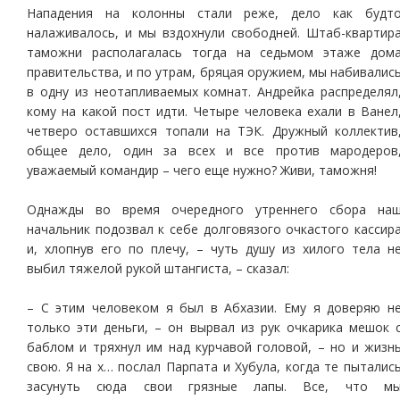
Нападения на колонны стали реже, дело как будт
налаживалось, и мы вздохнули свободней. Штаб-квартир
таможни располагалась тогда на седьмом этаже дом
правительства, и по утрам, бряцая оружием, мы набивалис
в одну из неотапливаемых комнат. Андрейка распределял
кому на какой пост идти. Четыре человека ехали в Ванел
четверо оставшихся топали на ТЭК. Дружный коллектив
общее дело, один за всех и все против мародеров
уважаемый командир – чего еще нужно? Живи, таможня!
Однажды во время очередного утреннего сбора на
начальник подозвал к себе долговязого очкастого кассир
и, хлопнув его по плечу, – чуть душу из хилого тела н
выбил тяжелой рукой штангиста, – сказал:
– С этим человеком я был в Абхазии. Ему я доверяю н
только эти деньги, – он вырвал из рук очкарика мешок 
баблом и тряхнул им над курчавой головой, – но и жизн
свою. Я на х… послал Парпата и Хубула, когда те пыталис
засунуть сюда свои грязные лапы. Все, что м