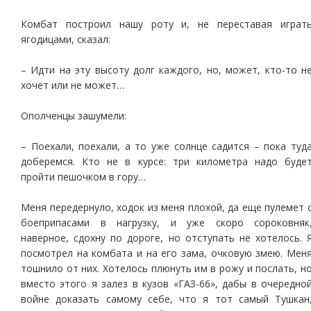
Комбат построил нашу роту и, не переставая играт
ягодицами, сказал:
– Идти на эту высоту долг каждого, но, может, кто-то н
хочет или не может…
Ополченцы зашумели:
– Поехали, поехали, а то уже солнце садится – пока туд
доберемся. Кто не в курсе: три километра надо буде
пройти пешочком в гору…
Меня передернуло, ходок из меня плохой, да еще пулемет 
боеприпасами в нагрузку, и уже скоро сороковняк
наверное, сдохну по дороге, но отступать не хотелось. 
посмотрел на комбата и на его зама, очковую змею. Мен
тошнило от них. Хотелось плюнуть им в рожу и послать, н
вместо этого я залез в кузов «ГАЗ-66», дабы в очередно
войне доказать самому себе, что я тот самый Тушкан