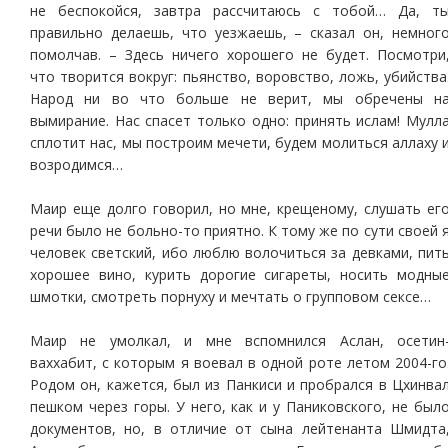
не беспокойся, завтра рассчитаюсь с тобой… Да, т
правильно делаешь, что уезжаешь, – сказал он, немног
помолчав. – Здесь ничего хорошего не будет. Посмотри
что творится вокруг: пьянство, воровство, ложь, убийства
Народ ни во что больше не верит, мы обречены н
вымирание. Нас спасет только одно: принять ислам! Мулл
сплотит нас, мы построим мечети, будем молиться аллаху 
возродимся…
Маир еще долго говорил, но мне, крещеному, слушать ег
речи было не больно-то приятно. К тому же по сути своей 
человек светский, ибо люблю волочиться за девками, пит
хорошее вино, курить дорогие сигареты, носить модны
шмотки, смотреть порнуху и мечтать о групповом сексе…
Маир не умолкал, и мне вспомнился Аслан, осетин
ваххабит, с которым я воевал в одной роте летом 2004-го
Родом он, кажется, был из Панкиси и пробрался в Цхинва
пешком через горы. У него, как и у Паниковского, не был
документов, но, в отличие от сына лейтенанта Шмидта