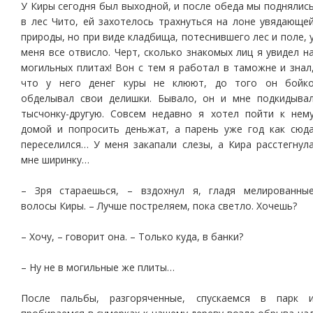
У Киры сегодня был выходной, и после обеда мы поднялис
в лес Чито, ей захотелось трахнуться на лоне увядающе
природы, но при виде кладбища, потеснившего лес и поле, 
меня все отвисло. Черт, сколько знакомых лиц я увидел н
могильных плитах! Вон с тем я работал в таможне и знал
что у него денег куры не клюют, до того он бойк
обделывал свои делишки. Бывало, он и мне подкидыва
тысчонку-другую. Совсем недавно я хотел пойти к нем
домой и попросить деньжат, а парень уже год как сюд
переселился… У меня закапали слезы, а Кира расстегнул
мне ширинку…
– Зря стараешься, – вздохнул я, гладя мелированны
волосы Киры. – Лучше постреляем, пока светло. Хочешь?
– Хочу, – говорит она. – Только куда, в банки?
– Ну не в могильные же плиты…
После пальбы, разгоряченные, спускаемся в парк 