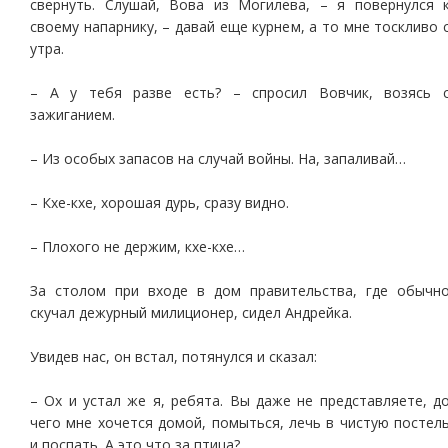
свернуть. Слушай, Вова из Могилева, – я повернулся 
своему напарнику, – давай еще курнем, а то мне тоскливо 
утра.
– А у тебя разве есть? – спросил Вовчик, возясь 
зажиганием.
– Из особых запасов на случай войны. На, запаливай…
– Кхе-кхе, хорошая дурь, сразу видно.
– Плохого не держим, кхе-кхе…
За столом при входе в дом правительства, где обычн
скучал дежурный милиционер, сидел Андрейка.
Увидев нас, он встал, потянулся и сказал:
– Ох и устал же я, ребята. Вы даже не представляете, д
чего мне хочется домой, помыться, лечь в чистую постел
и поспать. А это что за птица?