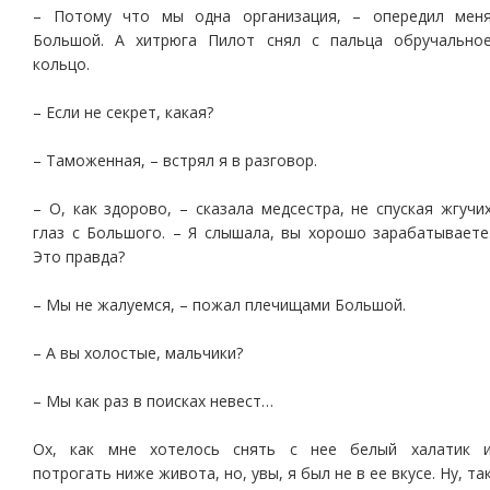
– Потому что мы одна организация, – опередил мен
Большой. А хитрюга Пилот снял с пальца обручально
кольцо.
– Если не секрет, какая?
– Таможенная, – встрял я в разговор.
– О, как здорово, – сказала медсестра, не спуская жгучи
глаз с Большого. – Я слышала, вы хорошо зарабатываете
Это правда?
– Мы не жалуемся, – пожал плечищами Большой.
– А вы холостые, мальчики?
– Мы как раз в поисках невест…
Ох, как мне хотелось снять с нее белый халатик 
потрогать ниже живота, но, увы, я был не в ее вкусе. Ну, та