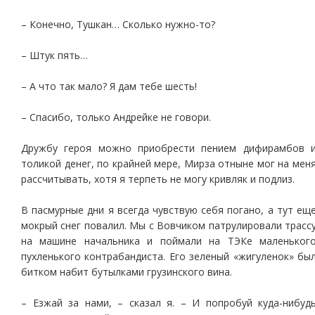
– Конечно, Тушкан… Сколько нужно-то?
– Штук пять…
– А что так мало? Я дам тебе шесть!
– Спасибо, только Андрейке не говори.
Дружбу героя можно приобрести пением дифирамбов 
толикой денег, по крайней мере, Мирза отныне мог на мен
рассчитывать, хотя я терпеть не могу кривляк и подлиз.
В пасмурные дни я всегда чувствую себя погано, а тут ещ
мокрый снег повалил. Мы с Вовчиком патрулировали трасс
на машине начальника и поймали на ТЭКе маленьког
пухленького контрабандиста. Его зеленый «жигуленок» бы
битком набит бутылками грузинского вина.
– Езжай за нами, – сказал я. – И попробуй куда-нибуд