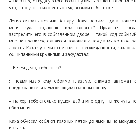
– Не знаю, откуда у этого козла пушки, – зашептал он мне 
ухо, – но у него их шесть штук, возьми себе тоже.
Легко сказать возьми. А вдруг Каха возьмет да и пошле
меня куда подальше или врежет? Придется тогд
застрелить его в собственном дворе – такой ход событи
мне не нравился, однако я подошел к нему и мягко взял з
локоть. Каха чуть яйцо не снес от неожиданности, захлопа
общипанными крыльями и закудахтал:
– В чем дело, тебе чего?
Я подмигиваю ему обоими глазами, снимаю автомат 
предохранителя и умоляющим голосом прошу:
– На хер тебе столько пушек, дай и мне одну, ты же чуть н
сбил меня.
Каха обчесал себя от грязных пяток до лысины на макушк
и сказал: