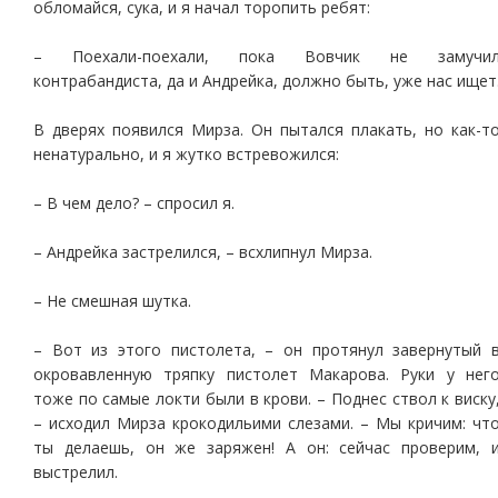
обломайся, сука, и я начал торопить ребят:
– Поехали-поехали, пока Вовчик не замучи
контрабандиста, да и Андрейка, должно быть, уже нас ищет
В дверях появился Мирза. Он пытался плакать, но как-т
ненатурально, и я жутко встревожился:
– В чем дело? – спросил я.
– Андрейка застрелился, – всхлипнул Мирза.
– Не смешная шутка.
– Вот из этого пистолета, – он протянул завернутый 
окровавленную тряпку пистолет Макарова. Руки у нег
тоже по самые локти были в крови. – Поднес ствол к виску
– исходил Мирза крокодильими слезами. – Мы кричим: чт
ты делаешь, он же заряжен! А он: сейчас проверим, 
выстрелил.