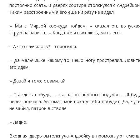
постоянно ссать. В дверях сортира столкнулся с Андрейкой
Таким расстроенным я его еще ни разу не видел.
– Мы с Мирзой кое-куда пойдем, – сказал он, выпуска
струю на зависть. – Когда же я высплюсь, мать его.
– А что случилось? – спросил я.
– Да мальчишке какому-то Пешо ногу прострелил. Ловит
его идем.
– Давай я тоже с вами, а?
– Ты здесь побудь, – сказал он, немного подумав. – Я буд
через полчаса. Автомат мой пока у тебя побудет. Да, чут
не забыл, патрон в стволе.
– Ладно.
Входная дверь вытолкнула Андрейку в промозглую темень