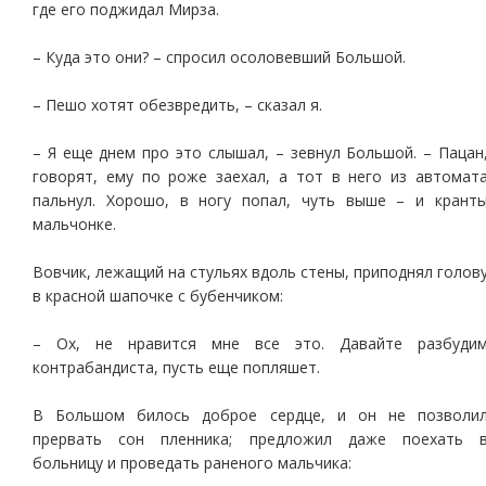
где его поджидал Мирза.
– Куда это они? – спросил осоловевший Большой.
– Пешо хотят обезвредить, – сказал я.
– Я еще днем про это слышал, – зевнул Большой. – Пацан
говорят, ему по роже заехал, а тот в него из автомат
пальнул. Хорошо, в ногу попал, чуть выше – и крант
мальчонке.
Вовчик, лежащий на стульях вдоль стены, приподнял голов
в красной шапочке с бубенчиком:
– Ох, не нравится мне все это. Давайте разбуди
контрабандиста, пусть еще попляшет.
В Большом билось доброе сердце, и он не позволи
прервать сон пленника; предложил даже поехать 
больницу и проведать раненого мальчика: