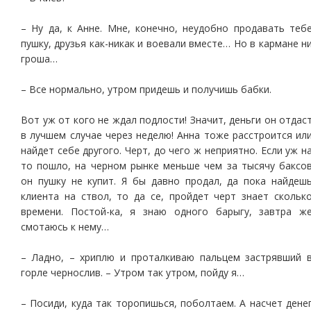
– Ну да, к Анне. Мне, конечно, неудобно продавать теб
пушку, друзья как-никак и воевали вместе… Но в кармане н
гроша…
– Все нормально, утром придешь и получишь бабки.
Вот уж от кого не ждал подлости! Значит, деньги он отдас
в лучшем случае через неделю! Анна тоже расстроится ил
найдет себе другого. Черт, до чего ж неприятно. Если уж н
то пошло, на черном рынке меньше чем за тысячу баксо
он пушку не купит. Я бы давно продал, да пока найдеш
клиента на ствол, то да се, пройдет черт знает скольк
времени. Постой-ка, я знаю одного барыгу, завтра ж
смотаюсь к нему…
– Ладно, – хриплю и проталкиваю пальцем застрявший 
горле чернослив. – Утром так утром, пойду я…
– Посиди, куда так торопишься, поболтаем. А насчет дене