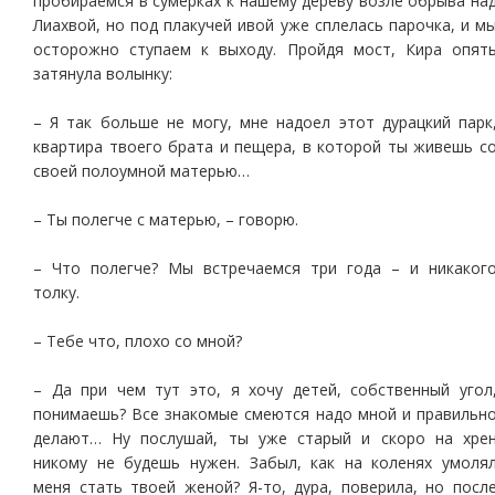
пробираемся в сумерках к нашему дереву возле обрыва на
Лиахвой, но под плакучей ивой уже сплелась парочка, и м
осторожно ступаем к выходу. Пройдя мост, Кира опят
затянула волынку:
– Я так больше не могу, мне надоел этот дурацкий парк
квартира твоего брата и пещера, в которой ты живешь с
своей полоумной матерью…
– Ты полегче с матерью, – говорю.
– Что полегче? Мы встречаемся три года – и никаког
толку.
– Тебе что, плохо со мной?
– Да при чем тут это, я хочу детей, собственный угол
понимаешь? Все знакомые смеются надо мной и правильн
делают… Ну послушай, ты уже старый и скоро на хре
никому не будешь нужен. Забыл, как на коленях умоля
меня стать твоей женой? Я-то, дура, поверила, но посл