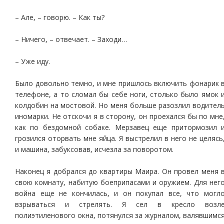
– Але, – говорю. – Как ты?
– Ничего, – отвечает. – Заходи…
– Уже иду.
Было довольно темно, и мне пришлось включить фонарик 
телефоне, а то сломал бы себе ноги, столько было ямок 
колдобин на мостовой. Но меня больше разозлил водител
иномарки. Не отскочи я в сторону, он проехался бы по мне
как по бездомной собаке. Мерзавец еще притормозил 
грозился оторвать мне яйца. Я выстрелил в него не целясь
и машина, забуксовав, исчезла за поворотом.
Наконец я добрался до квартиры Маира. Он провел меня 
свою комнату, набитую боеприпасами и оружием. Для нег
война еще не кончилась, и он покупал все, что могл
взрываться и стрелять. Я сел в кресло возл
полиэтиленового окна, потянулся за журналом, валявшимс