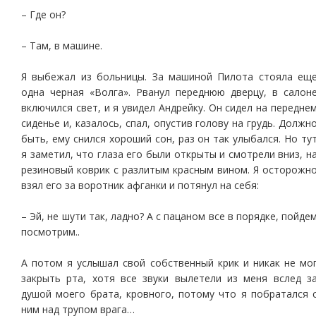
– Где он?
– Там, в машине.
Я выбежал из больницы. За машиной Пилота стояла ещ
одна черная «Волга». Рванул переднюю дверцу, в салон
включился свет, и я увидел Андрейку. Он сидел на передне
сиденье и, казалось, спал, опустив голову на грудь. Должн
быть, ему снился хороший сон, раз он так улыбался. Но ту
я заметил, что глаза его были открыты и смотрели вниз, н
резиновый коврик с разлитым красным вином. Я осторожн
взял его за воротник афганки и потянул на себя:
– Эй, не шути так, ладно? А с пацаном все в порядке, пойде
посмотрим..
А потом я услышал свой собственный крик и никак не мо
закрыть рта, хотя все звуки вылетели из меня вслед з
душой моего брата, кровного, потому что я побратался 
ним над трупом врага…