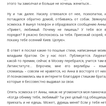
этого ты замолчал и больше не хочешь жениться…
Ну и так далее. Насилу отвязался от нее, психопатки, 
потащился обратно домой, отбиваясь от собак. Звякнул
эсэмэска. Я вынул телефон и обрадовался сообщению Анны
«Привет, любимый. Почему не пишешь? У тебя все 
порядке? Я ужасно беспокоюсь за тебя. Приезжай скорей, 
покажу тебе осенний Киев. Целую».
В ответ я послал какие-то пошлые стихи, написанные мои
младшим братом. Он у нас поэт. Публикуется. Лауреа
какой-то премии, сейчас в Москву перебрался, учится там 
Литинституте… Впрочем, мне его верлибры – язы
сломаешь – совсем не нравятся, но Анна в восторге от них
И познакомились мы в интернете благодаря стишкам брата
которые я бессовестно выдавал за свои.
Опять эсэмэска от Анны, никак не угомонится моя панночка
«Когда обниму тебя, любимый? Ты уже целый год обещаеш
приехать и не едешь. Может, дуришь меня? Если у тебя не