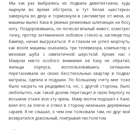
Мы как раз выбрались из подвала девятиэтажки, куд
нырнули во время обстрела, и тут белая «шестерка
завернула во двор и тормознула в сантиметре от меня, и
машины вылез Каха в рваных резиновых шлепанцах на бос
ногу. Поздоровавшись, он почесал впалый живот, осмотре
тачку, протер затемненное лобовое стекло и, заглянув по
бампер, начал выгружаться. Я и глазом не успел моргнуть
как возле машины оказались три телевизора, компьютер 
меховая шуба с симпатичной шерсткой. Кроме нас 
Маиром никто особого внимания на Каху не обратил
жильцы корпуса, воспользовавшись затишьем
перетаскивали из своих бесстекольных квартир в подва
матрасы, одеяла и подушки. По большому счету мне тож
было насрать на рецидивиста, но, с другой стороны, был
любопытно, как такой дохляк перетащит в свою берлогу н
восьмом этаже всю эту хрень. Маир молча подошел к Кахе
взял его за плечо и отвел в сторону низеньких деревянны
сараев. Я не слышал, о чем они толковали там, но друг мо
возвратился довольный, поигрывая пистолетом.