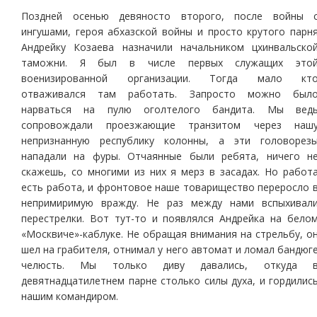
Поздней осенью девяносто второго, после войны 
ингушами, героя абхазской войны и просто крутого парн
Андрейку Козаева назначили начальником цхинвальско
таможни. Я был в числе первых служащих это
военизированной организации. Тогда мало кт
отваживался там работать. Запросто можно был
нарваться на пулю оголтелого бандита. Мы вед
сопровождали проезжающие транзитом через наш
непризнанную республику колонны, а эти головорез
нападали на фуры. Отчаянные были ребята, ничего н
скажешь, со многими из них я мерз в засадах. Но работ
есть работа, и фронтовое наше товарищество переросло 
непримиримую вражду. Не раз между нами вспыхивал
перестрелки. Вот тут-то и появлялся Андрейка на бело
«Москвиче»-каблуке. Не обращая внимания на стрельбу, о
шел на грабителя, отнимал у него автомат и ломал бандюг
челюсть. Мы только диву давались, откуда 
девятнадцатилетнем парне столько силы духа, и гордилис
нашим командиром.