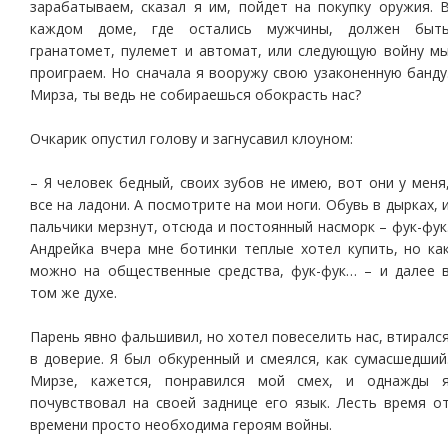
зарабатываем, сказал я им, пойдет на покупку оружия. 
каждом доме, где остались мужчины, должен быт
гранатомет, пулемет и автомат, или следующую войну м
проиграем. Но сначала я вооружу свою узаконенную банду
Мирза, ты ведь не собираешься обокрасть нас?
Очкарик опустил голову и загнусавил клоуном:
– Я человек бедный, своих зубов не имею, вот они у меня
все на ладони. А посмотрите на мои ноги. Обувь в дырках, 
пальчики мерзнут, отсюда и постоянный насморк – фук-фук
Андрейка вчера мне ботинки теплые хотел купить, но ка
можно на общественные средства, фук-фук… – и далее 
том же духе.
Парень явно фальшивил, но хотел повеселить нас, втиралс
в доверие. Я был обкуренный и смеялся, как сумасшедший
Мирзе, кажется, понравился мой смех, и однажды 
почувствовал на своей заднице его язык. Лесть время о
времени просто необходима героям войны.