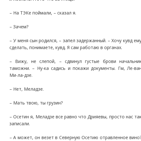
– На ТЭКе поймали, – сказал я.
– Зачем?
– У меня сын родился, – запел задержанный. – Хочу кувд ем
сделать, понимаете, кувд. Я сам работаю в органах.
– Вижу, не слепой, – сдвинул густые брови начальни
таможни. – Ну-ка садись и покажи документы. Гм, Ле-ва
Ми-ла-дзе.
– Нет, Меладзе.
– Мать твою, ты грузин?
– Осетин я, Меладзе все равно что Дрияевы, просто нас та
записали.
– А может, он везет в Северную Осетию отравленное вино