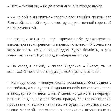
– Нет, – сказал он, – не до веселья мне, в городе шухер.
– Уж не война ли опять? – спросил слонявшийся по комнат
Большой, головой задевая люстру с единственной горевше
в ней лампочкой.
– Чего они хотят от нас? – кричал Робе, держа курс н
выход, при этом кренясь то вправо, то влево. – Я больше н
хочу воевать. Суки, опять роддом будут бомбить, а мо
жена там лежит. Щас пойду и заберу ее оттуда.
– На сегодня отбой, – сказал Андрейка. – Пилот, ты н
колесах? Отвези своего друга домой, пусть проспится.
– На пару слов, – кивнул кассир командиру. Они вышли 
вестибюль, а я в туалет. Выдавил из себя несколько капел
в писсуар, вот и весь слив. У меня, когда ноги замерзнут
раз сто на дню в туалет бегаю, правда, без толку. Говорят
простатит, и, если не лечиться, не будет потомства. Ладно
я еще молодой, все успею, но неприятная штука: хочетс