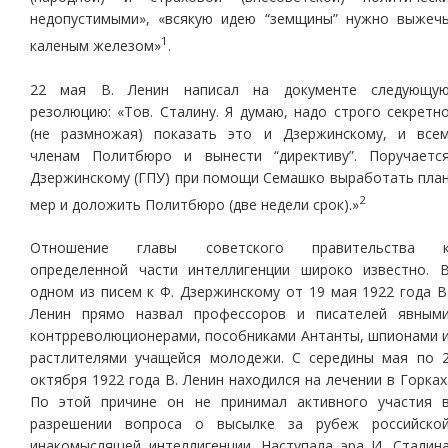
недопустимыми», «всякую идею “земщины” нужно выжеч
1
каленым железом»
.
22 мая В. Ленин написал на документе следующу
резолюцию: «Тов. Сталину. Я думаю, надо строго секретн
(не размножая) показать это и Дзержинскому, и все
членам Политбюро и вынести “директиву”. Поручаетс
Дзержинскому (ГПУ) при помощи Семашко выработать пла
2
мер и доложить Политбюро (две недели срок).»
Отношение главы советского правительства 
определенной части интеллигенции широко известно. 
одном из писем к Ф. Дзержинскому от 19 мая 1922 года В
Ленин прямо назвал профессоров и писателей явным
контрреволюционерами, пособниками Антанты, шпионами 
растлителями учащейся молодежи. С середины мая по 
октября 1922 года В. Ленин находился на лечении в Горках
По этой причине он не принимал активного участия 
разрешении вопроса о высылке за рубеж российско
инакомыслящей интеллигенции. Наступала эра И. Сталин