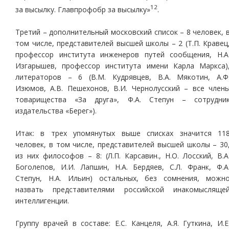
12
за высылку. Главпрофобр за высылку»
.
Третий – дополнительный московский список – 8 человек, 
том числе, представителей высшей школы – 2 (Т.П. Кравец
профессор института инженеров путей сообщения, Н.А
Изгарышев, профессор института имени Карла Маркса)
литераторов – 6 (В.М. Кудрявцев, В.А. Мякотин, А.Ф
Изюмов, А.В. Пешехонов, В.И. Чернолусский – все член
товарищества «За друга», Ф.А. Степун – сотрудни
издательства «Берег»).
Итак: в трех упомянутых выше списках значится 11
человек, в том числе, представителей высшей школы – 30
из них философов – 8: (Л.П. Карсавин., Н.О. Лосский, В.А
Боголепов, И.И. Лапшин, Н.А. Бердяев, С.Л. Франк, Ф.А
Степун, Н.А. Ильин) остальных, без сомнения, можн
назвать представителями российской инакомысляще
интеллигенции.
Группу врачей в составе: Е.С. Канцеля, А.Я. Гуткина, И.Е