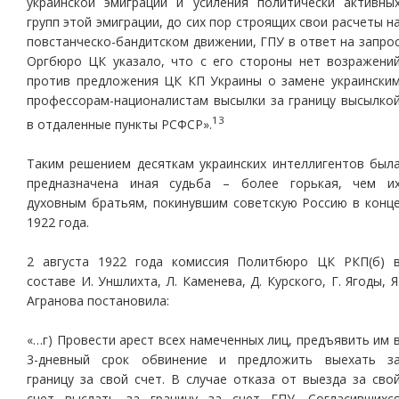
украинской эмиграции и усиления политически активны
групп этой эмиграции, до сих пор строящих свои расчеты н
повстанческо-бандитском движении, ГПУ в ответ на запро
Оргбюро ЦК указало, что с его стороны нет возражени
против предложения ЦК КП Украины о замене украински
профессорам-националистам высылки за границу высылко
13
в отдаленные пункты РСФСР».
Таким решением десяткам украинских интеллигентов был
предназначена иная судьба – более горькая, чем и
духовным братьям, покинувшим советскую Россию в конц
1922 года.
2 августа 1922 года комиссия Политбюро ЦК РКП(б) 
составе И. Уншлихта, Л. Каменева, Д. Курского, Г. Ягоды, Я
Агранова постановила:
«…г) Провести арест всех намеченных лиц, предъявить им 
3-дневный срок обвинение и предложить выехать з
границу за свой счет. В случае отказа от выезда за сво
счет выслать за границу за счет ГПУ. Согласившихс