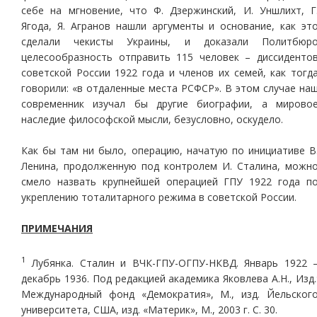
себе на мгновение, что Ф. Дзержинский, И. Уншлихт, Г
Ягода, Я. Агранов нашли аргументы и основание, как эт
сделали чекисты Украины, и доказали Политбюр
целесообразность отправить 115 человек – диссиденто
советской России 1922 года и членов их семей, как тогд
говорили: «в отдаленные места РСФСР». В этом случае на
современник изучал бы другие биографии, а мирово
наследие философской мысли, безусловно, оскудело.
Как бы там ни было, операцию, начатую по инициативе В
Ленина, продолженную под контролем И. Сталина, можн
смело назвать крупнейшей операцией ГПУ 1922 года п
укреплению тоталитарного режима в советской России.
ПРИМЕЧАНИЯ
1
Лубянка. Сталин и ВЧК-ГПУ-ОГПУ-НКВД. Январь 1922 
декабрь 1936. Под редакцией академика Яковлева А.Н., Изд.
Международный фонд «Демократия», М., изд. Йельског
университета, США, изд. «Материк», М., 2003 г. С. 30.