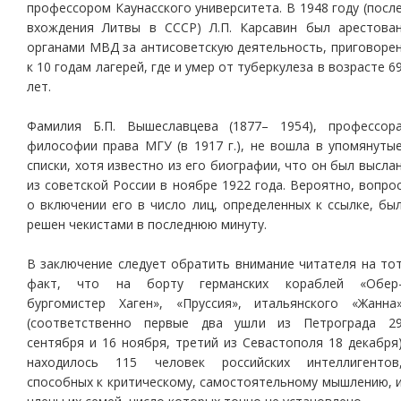
профессором Каунасского университета. В 1948 году (посл
вхождения Литвы в СССР) Л.П. Карсавин был арестова
органами МВД за антисоветскую деятельность, приговоре
к 10 годам лагерей, где и умер от туберкулеза в возрасте 6
лет.
Фамилия Б.П. Вышеславцева (1877– 1954), профессор
философии права МГУ (в 1917 г.), не вошла в упомянуты
списки, хотя известно из его биографии, что он был высла
из советской России в ноябре 1922 года. Вероятно, вопро
о включении его в число лиц, определенных к ссылке, бы
решен чекистами в последнюю минуту.
В заключение следует обратить внимание читателя на то
факт, что на борту германских кораблей «Обер
бургомистер Хаген», «Пруссия», итальянского «Жанна
(соответственно первые два ушли из Петрограда 2
сентября и 16 ноября, третий из Севастополя 18 декабря
находилось 115 человек российских интеллигентов
способных к критическому, самостоятельному мышлению, 