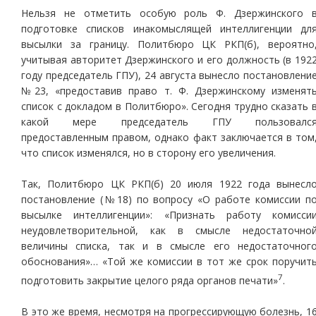
Нельзя не отметить особую роль Ф. Дзержинского 
подготовке списков инакомыслящей интеллигенции дл
высылки за границу. Политбюро ЦК РКП(б), вероятно
учитывая авторитет Дзержинского и его должность (в 192
году председатель ГПУ), 24 августа вынесло постановлени
№23, «предоставив право т. Ф. Дзержинскому изменят
список с докладом в Политбюро». Сегодня трудно сказать 
какой мере председатель ГПУ пользовалс
предоставленным правом, однако факт заключается в том
что список изменялся, но в сторону его увеличения.
Так, Политбюро ЦК РКП(б) 20 июля 1922 года вынесл
постановление (№18) по вопросу «О работе комиссии п
высылке интеллигенции»: «Признать работу комисси
неудовлетворительной, как в смысле недостаточно
величины списка, так и в смысле его недостаточног
обоснования»… «Той же комиссии в тот же срок поручит
7
подготовить закрытие целого ряда органов печати»
.
В это же время, несмотря на прогрессирующую болезнь, 1