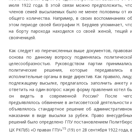
июля 1922 года. В этой связи можно предположить, чт
членов семей высылаемых было не менее половины от и
общего количества. Например, в своих воспоминаниях о
этом периоде своей биографии Н. Бердяев упоминает, чт
на борту парохода находился со своей женой, тещей 
свояченицей.
Как следует из перечисленных выше документов, правова
основа по данному вопросу подменялась политическо
целесообразностью. Руководством партии принималис
политические решения, которые передавались 
исполнительные органы в виде директив. Как правило, лицу
подлежащему высылке, предлагалось заполнить анкету 
ответить на один вопрос: какую форму правления хотел б
он видеть в современной России? После чег
предъявлялось обвинение в антисоветской деятельности 
объявлялось стандартное решение об административно
наказании в виде высылки за рубеж. Право внесудебны
решений было определено ГПУ постановлением Политбюр
15
ЦК РКП(б) «О правах ГПУ»
(19) от 28 сентября 1922 года, 