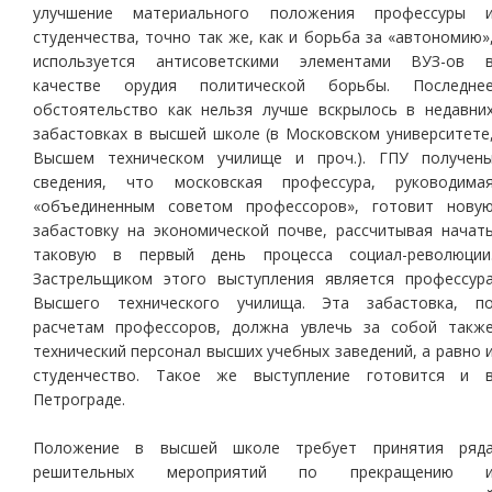
улучшение материального положения профессуры 
студенчества, точно так же, как и борьба за «автономию»
используется антисоветскими элементами ВУЗ-ов 
качестве орудия политической борьбы. Последне
обстоятельство как нельзя лучше вскрылось в недавни
забастовках в высшей школе (в Московском университете
Высшем техническом училище и проч.). ГПУ получен
сведения, что московская профессура, руководима
«объединенным советом профессоров», готовит нову
забастовку на экономической почве, рассчитывая начат
таковую в первый день процесса социал-революции
Застрельщиком этого выступления является профессур
Высшего технического училища. Эта забастовка, п
расчетам профессоров, должна увлечь за собой такж
технический персонал высших учебных заведений, а равно 
студенчество. Такое же выступление готовится и 
Петрограде.
Положение в высшей школе требует принятия ряд
решительных мероприятий по прекращению 