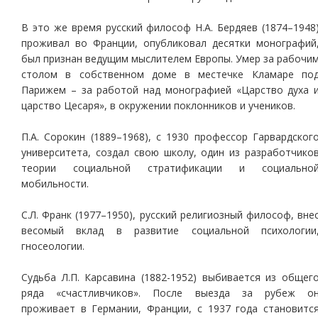
В это же время русский философ Н.А. Бердяев (1874–1948
проживал во Франции, опубликовал десятки монографий
был признан ведущим мыслителем Европы. Умер за рабочи
столом в собственном доме в местечке Кламаре по
Парижем – за работой над монографией «Царство духа 
царство Цесаря», в окружении поклонников и учеников.
П.А. Сорокин (1889–1968), с 1930 профессор Гарвардског
университета, создал свою школу, один из разработчико
теории социальной стратификации и социально
мобильности.
С.Л. Франк (1977–1950), русский религиозный философ, вне
весомый вклад в развитие социальной психологии
гносеологии.
Судьба Л.П. Карсавина (1882-1952) выбивается из общег
ряда «счастливчиков». После выезда за рубеж о
проживает в Германии, Франции, с 1937 года становитс