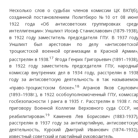
Несколько слов о судьбах членов комиссии ЦК ВКП(б)
созданной постановлением Политбюро №10 от 08 июн
1922 года «Об антисоветских группировках сред
интеллигенции»: Уншлихт Иосиф Станиславович (1879-1938)
в 1922 году заместитель председателя ГПУ. В 1937 год
Уншлихт был арестован по делу «антисоветско
троцкистской военной организации в Красной Армии»
17
расстрелян в 1938.
Ягода Генрих Григорьевич (1891–1938)
в 1922 году заместитель председателя ГПУ, народны
комиссар внутренних дел в 1934 году, расстрелян в 193
году за антисоветскую деятельность в так называемо
18
«право-троцкистском блоке».
Агранов Яков Саулович
(1893–1938г.), в 1922 особоуполномоченный ГПУ, комисса
госбезопасности I ранга в 1935 г. Расстрелян в 1938 г. п
приговору Военной Коллегии Верховного суда СССР, н
19
реабилитирован.
Каменев Лев Борисович (1883-1937)
расстрелян в 1937 году за антипартийную, антисоветску
деятельность, Курский Дмитрий Иванович (1874–1932)
известный советский и партийный руководитель.