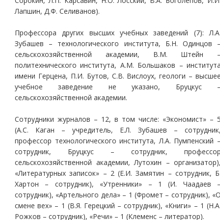
Сорокин, Л.П. Карсавин, Н.О. Лосский, В.А. Боголепов, И.И
Лапшин, Д.Ф. Селиванов).
Профессора других высших учебных заведений (7): Л.А
Зубашев – технологического института, Б.Н. Одинцов 
сельскохозяйственной академии, В.М. Штейн 
политехнического института, А.М. Большаков – институт
имени Герцена, П.И. Бутов, С.В. Вислоух, геологи – высше
учебное заведение не указано, Бруцкус 
сельскохозяйственной академии.
Сотрудники журналов – 12, в том числе: «Экономист» – 
(А.С. Каган – учредитель, Е.Л. Зубашев – сотрудник
профессор технологического института, Л.А. Пумпенский 
сотрудник, Бруцкус – сотрудник, профессо
сельскохозяйственной академии, Лутохин – организатор)
«Литературных записок» – 2 (Е.И. Замятин – сотрудник, Б
Хартон – сотрудник), «Утренники» – 1 (И. Чаадаев 
сотрудник), «Артельного дела» – 1 (Фромет – сотрудник), «
смене вех» – 1 (В.Я. Герецкий – сотрудник), «Книги» – 1 (Н.А
Рожков – сотрудник), «Речи» – 1 (Клеменс – литератор).