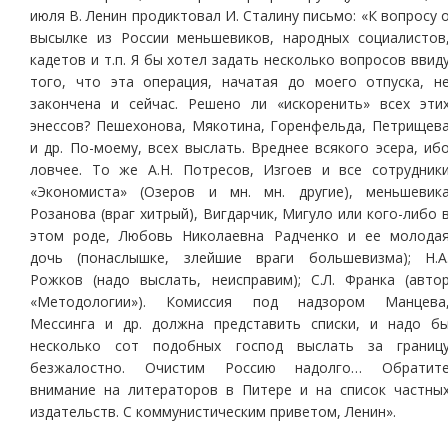
июля В. Ленин продиктовал И. Сталину письмо: «К вопросу 
высылке из России меньшевиков, народных социалистов
кадетов и т.п. Я бы хотел задать несколько вопросов ввид
того, что эта операция, начатая до моего отпуска, н
закончена и сейчас. Решено ли «искоренить» всех эти
энессов? Пешехонова, Мякотина, Горенфельда, Петрищев
и др. По-моему, всех выслать. Вреднее всякого эсера, иб
ловчее. То же А.Н. Потресов, Изгоев и все сотрудник
«Экономиста» (Озеров и мн. мн. другие), меньшевик
Розанова (враг хитрый), Вигдарчик, Мигуло или кого-либо 
этом роде, Любовь Николаевна Радченко и ее молода
дочь (понаслышке, злейшие враги большевизма); Н.А
Рожков (надо выслать, неисправим); С.Л. Франка (авто
«Методологии»). Комиссия под надзором Манцева
Мессинга и др. должна представить списки, и надо б
несколько сот подобных господ выслать за границ
безжалостно. Очистим Россию надолго… Обратит
внимание на литераторов в Питере и на список частны
издательств. С коммунистическим приветом, Ленин».