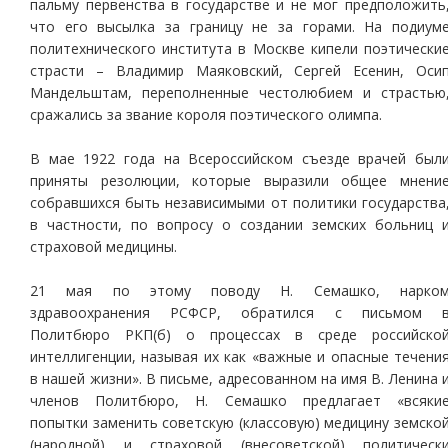
пальму первенства в государстве и не мог предположить
что его высылка за границу не за горами. На подиум
политехнического института в Москве кипели поэтически
страсти – Владимир Маяковский, Сергей Есенин, Оси
Мандельштам, переполненные честолюбием и страстью
сражались за звание короля поэтического олимпа.
В мае 1922 года на Всероссийском съезде врачей был
приняты резолюции, которые выразили общее мнени
собравшихся быть независимыми от политики государства
в частности, по вопросу о создании земских больниц 
страховой медицины.
21 мая по этому поводу Н. Семашко, нарко
здравоохранения РСФСР, обратился с письмом 
Политбюро РКП(б) о процессах в среде российско
интеллигенции, называя их как «важные и опасные течени
в нашей жизни». В письме, адресованном на имя В. Ленина 
членов Политбюро, Н. Семашко предлагает «всяки
попытки заменить советскую (классовую) медицину земско
(народной) и страховой (внесоветской) политическ