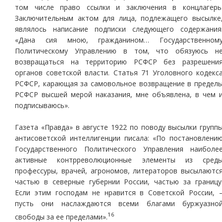
том числе право ссылки и заключения в концлагерь
Заключительным актом для лица, подлежащего высылке
являлось написание подписки следующего содержания
«Дана сия мною, гражданином… Государственном
Политическому Управлению в том, что обязуюсь н
возвращаться на территорию РСФСР без разрешени
органов советской власти. Статья 71 Уголовного кодекс
РСФСР, карающая за самовольное возвращение в предел
РСФСР высшей мерой наказания, мне объявлена, в чем 
подписываюсь».
Газета «Правда» в августе 1922 по поводу высылки групп
антисоветской интеллигенции писала: «По постановлени
Государственного Политического Управления наиболе
активные контрреволюционные элементы из сред
профессуры, врачей, агрономов, литераторов высылаютс
частью в северные губернии России, частью за границу
Если этим господам не нравится в Советской России, 
пусть они наслаждаются всеми благами буржуазно
16
свободы за ее пределами».