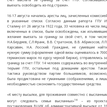
выехать освободить из-под стражи».
16-17 августа начались аресты лиц, зачисленных комиссие
в указанные списки. Согласно данным рапорта ГПУ И
Сталину от 26 августа 1922 года, 33 человека из числа лиц
включенных в списки, были освобождены, как изъявивши
желание выехать за границу за свой счет, в том числе
Н.А.Бердяев, С.Л.Франк, В.В. Стратонов, В.В. Абрикосов, Л.П
Карсавин, Н.А. Лосский. Граждане, не сумевшие найт
нужную сумму (оформление одной визы оценивалось в 700
германских марок по курсу черной биржи), отправлялись з
границу за счет ГПУ. 14 человек содержались во внутренне
тюрьме ГПУ, остальные под домашним арестом. Така
тактика руководством партии большевиков, возможно
была продиктована не гуманными соображениями, а лиш
необходимостью сэкономить государственные средства.
«К месту высылки, для проживания совместно с высланны
14
могут следовать семьи высланных»
– из проект
постановления ВЦИК об административной высылке от 3