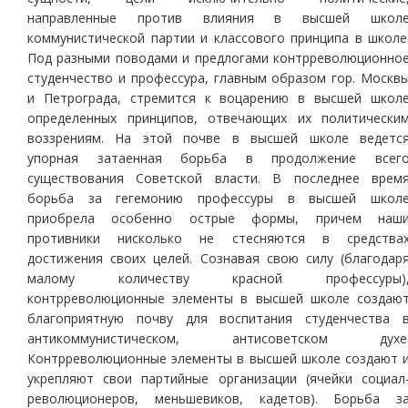
направленные против влияния в высшей школ
коммунистической партии и классового принципа в школе
Под разными поводами и предлогами контрреволюционно
студенчество и профессура, главным образом гор. Москв
и Петрограда, стремится к воцарению в высшей школ
определенных принципов, отвечающих их политически
воззрениям. На этой почве в высшей школе ведетс
упорная затаенная борьба в продолжение всег
существования Советской власти. В последнее врем
борьба за гегемонию профессуры в высшей школ
приобрела особенно острые формы, причем наш
противники нисколько не стесняются в средства
достижения своих целей. Сознавая свою силу (благодар
малому количеству красной профессуры)
контрреволюционные элементы в высшей школе создаю
благоприятную почву для воспитания студенчества 
антикоммунистическом, антисоветском духе
Контрреволюционные элементы в высшей школе создают 
укрепляют свои партийные организации (ячейки социал
революционеров, меньшевиков, кадетов). Борьба з