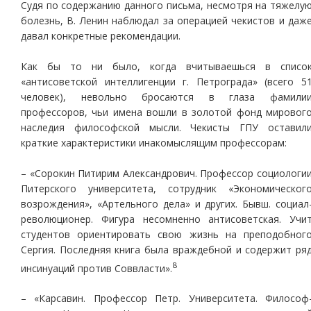
Судя по содержанию данного письма, несмотря на тяжелу
болезнь, В. Ленин наблюдал за операцией чекистов и даж
давал конкретные рекомендации.
Как бы то ни было, когда вчитываешься в списо
«антисоветской интеллигенции г. Петрограда» (всего 5
человек), невольно бросаются в глаза фамили
профессоров, чьи имена вошли в золотой фонд мировог
наследия философской мысли. Чекисты ГПУ оставил
краткие характеристики инакомыслящим профессорам:
– «Сорокин Питирим Александрович. Профессор социологи
Питерского университета, сотрудник «Экономическог
возрождения», «Артельного дела» и других. Бывш. социал
революционер. Фигура несомненно антисоветская. Учи
студентов ориентировать свою жизнь на преподобног
Сергия. Последняя книга была враждебной и содержит ря
8
инсинуаций против Соввласти».
– «Карсавин. Профессор Петр. Университета. Философ