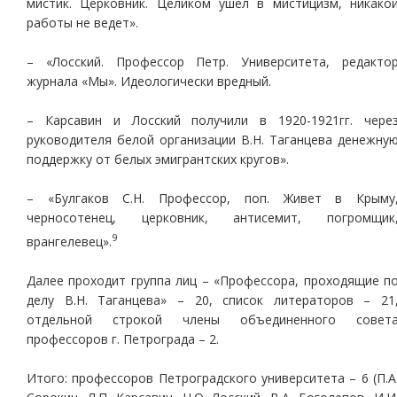
мистик. Церковник. Целиком ушел в мистицизм, никако
работы не ведет».
– «Лосский. Профессор Петр. Университета, редакто
журнала «Мы». Идеологически вредный.
– Карсавин и Лосский получили в 1920-1921гг. чере
руководителя белой организации В.Н. Таганцева денежну
поддержку от белых эмигрантских кругов».
– «Булгаков С.Н. Профессор, поп. Живет в Крыму
черносотенец, церковник, антисемит, погромщик
9
врангелевец».
Далее проходит группа лиц – «Профессора, проходящие п
делу В.Н. Таганцева» – 20, список литераторов – 21
отдельной строкой члены объединенного совет
профессоров г. Петрограда – 2.
Итого: профессоров Петроградского университета – 6 (П.А