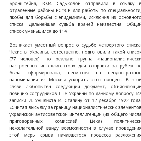
Бронштейна, Ю.И. Садыковой отправили в ссылку 
отдаленные районы РСФСР для работы по специальности
якобы для борьбы с эпидемиями, исключив из основног
списка. Дальнейшая судьба врачей неизвестна. Общи
список уменьшился до 114.
Возникает уместный вопрос о судьбе четвертого списка
Чекисты Украины, естественно, подготовили такой списо
(77 человек), но реально группа «националистическ
настроенных интеллигентов» для отправки за рубеж н
была сформирована, несмотря на неоднократны
напоминания из Москвы ускорить этот процесс. В это
связи любопытен следующий документ, объясняющи
позицию сотрудников ГПУ Украины по данному вопросу. И
записки И. Уншлихта И. Сталину от 12 декабря 1922 года
«Считая высылку за границу националистических элементо
украинской антисоветской интеллигенции (из общего числ
приговоренных комиссией Цека) политическ
нежелательной ввиду возможности в случае проведени
этой меры срыва начавшегося процесса разложени