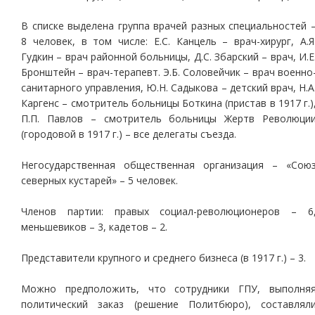
В списке выделена группа врачей разных специальностей 
8 человек, в том числе: Е.С. Канцель – врач-хирург, А.Я
Гудкин – врач районной больницы, Д.С. Збарский – врач, И.Е
Бронштейн – врач-терапевт. Э.Б. Соловейчик – врач военно
санитарного управления, Ю.Н. Садыкова – детский врач, Н.А
Каргенс – смотритель больницы Боткина (пристав в 1917 г.)
П.П. Павлов – смотритель больницы Жертв Революци
(городовой в 1917 г.) – все делегаты съезда.
Негосударственная общественная организация – «Сою
северных кустарей» – 5 человек.
Членов партии: правых социал-революционеров – 6
меньшевиков – 3, кадетов – 2.
Представители крупного и среднего бизнеса (в 1917 г.) – 3.
Можно предположить, что сотрудники ГПУ, выполня
политический заказ (решение Политбюро), составлял