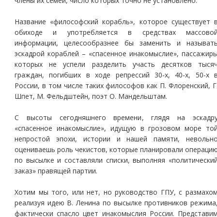
члены их семей, число которых точно не установлено.
Название «философский корабль», которое существует 
обиходе и употребляется в средствах массово
информации, целесообразнее бы заменить и называт
эскадрой кораблей – «спасенное инакомыслие», пассажир
которых не успели разделить участь десятков тыся
граждан, погибших в ходе репрессий 30-х, 40-х, 50-х 
России, в том числе таких философов как П. Флоренский, Г
Шпет, М. Фельдштейн, поэт О. Мандельштам.
С высоты сегодняшнего времени, глядя на эскадр
«спасенное инакомыслие», идущую в грозовом море то
непростой эпохи, истории и нашей памяти, невольн
оцениваешь роль чекистов, которые планировали операци
по высылке и составляли списки, выполняя «политически
заказ» правящей партии.
Хотим мы того, или нет, но руководство ГПУ, с размахо
реализуя идею В. Ленина по высылке противников режима
фактически спасло цвет инакомыслия России. Представи