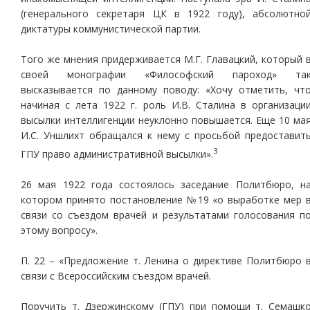
(генерального секретаря ЦК в 1922 году), абсолютно
диктатуры коммунистической партии.
Того же мнения придерживается М.Г. Главацкий, который 
своей монографии «Философский пароход» та
высказывается по данному поводу: «Хочу отметить, чт
начиная с лета 1922 г. роль И.В. Сталина в организаци
высылки интеллигенции неуклонно повышается. Еще 10 ма
И.С. Уншлихт обращался к нему с просьбой предоставит
3
ГПУ право административной высылки».
26 мая 1922 года состоялось заседание Политбюро, н
котором принято постановление №19 «о выработке мер 
связи со съездом врачей и результатами голосования п
этому вопросу».
П. 22 – «Предложение т. Ленина о директиве Политбюро 
связи с Всероссийским съездом врачей.
Поручить т. Дзержинскому (ГПУ) при помощи т. Семашк