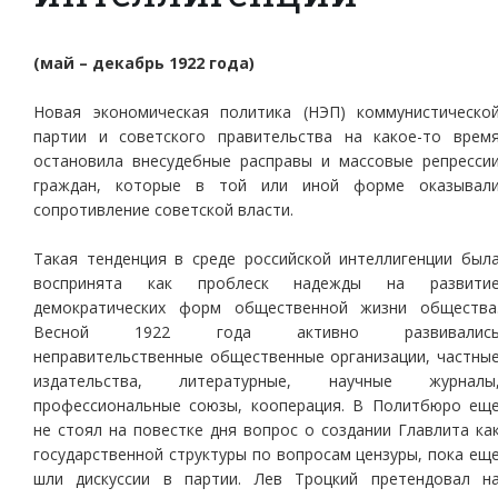
(май – декабрь 1922 года)
Новая экономическая политика (НЭП) коммунистическо
партии и советского правительства на какое-то врем
остановила внесудебные расправы и массовые репресси
граждан, которые в той или иной форме оказывал
сопротивление советской власти.
Такая тенденция в среде российской интеллигенции был
воспринята как проблеск надежды на развити
демократических форм общественной жизни общества
Весной 1922 года активно развивалис
неправительственные общественные организации, частны
издательства, литературные, научные журналы
профессиональные союзы, кооперация. В Политбюро ещ
не стоял на повестке дня вопрос о создании Главлита ка
государственной структуры по вопросам цензуры, пока ещ
шли дискуссии в партии. Лев Троцкий претендовал н