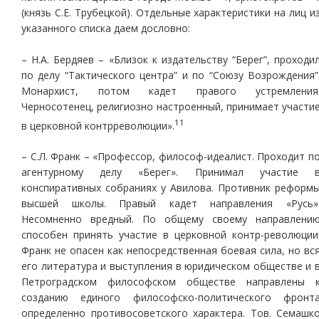
(князь С.Е. Трубецкой). Отдельные характеристики на лиц и
указанного списка даем дословно:
– Н.А. Бердяев – «Близок к издательству “Берег”, проходи
по делу “Тактического центра” и по “Союзу Возрождения”
Монархист, потом кадет правого устремления
Черносотенец, религиозно настроенный, принимает участи
11
в церковной контрреволюции».
– С.Л. Франк – «Профессор, философ-идеалист. Проходит п
агентурному делу «Берег». Принимал участие 
конспиративных собраниях у Авилова. Противник реформ
высшей школы. Правый кадет направления «Русь»
Несомненно вредный. По общему своему направлени
способен принять участие в церковной контр-революции
Франк не опасен как непосредственная боевая сила, но вс
его литература и выступления в юридическом обществе и 
Петроградском философском обществе направлены 
созданию единого философско-политического фронт
определенно противосоветского характера. Тов. Семашк