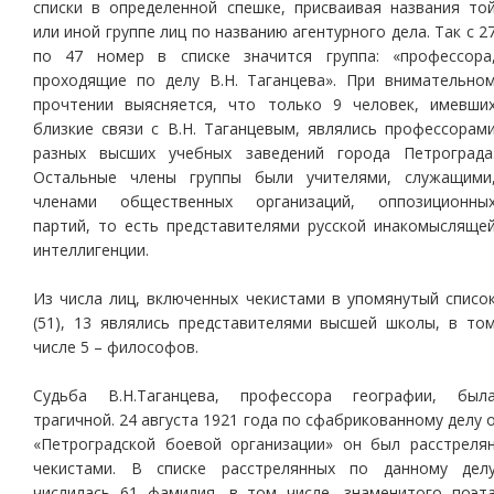
списки в определенной спешке, присваивая названия то
или иной группе лиц по названию агентурного дела. Так с 2
по 47 номер в списке значится группа: «профессора
проходящие по делу В.Н. Таганцева». При внимательно
прочтении выясняется, что только 9 человек, имевши
близкие связи с В.Н. Таганцевым, являлись профессорам
разных высших учебных заведений города Петрограда
Остальные члены группы были учителями, служащими
членами общественных организаций, оппозиционны
партий, то есть представителями русской инакомысляще
интеллигенции.
Из числа лиц, включенных чекистами в упомянутый списо
(51), 13 являлись представителями высшей школы, в то
числе 5 – философов.
Судьба В.Н.Таганцева, профессора географии, был
трагичной. 24 августа 1921 года по сфабрикованному делу 
«Петроградской боевой организации» он был расстреля
чекистами. В списке расстрелянных по данному дел
числилась 61 фамилия, в том числе, знаменитого поэт