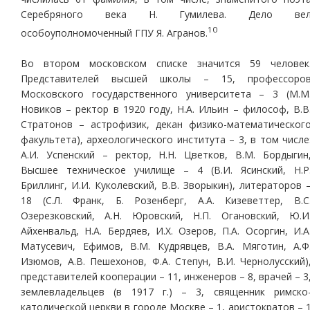
Серебряного века Н. Гумилева. Дело ве
10
особоуполномоченный ГПУ Я. Агранов.
Во втором московском списке значится 59 человек
Представителей высшей школы – 15, профессоро
Московского государственного университета – 3 (М.М
Новиков – ректор в 1920 году, Н.А. Ильин – философ, В.В
Стратонов – астрофизик, декан физико-математическог
факультета), археологического института – 3, в том числе
А.И. Успенский – ректор, Н.Н. Цветков, В.М. Бордыгин
Высшее техническое училище – 4 (В.И. Ясинский, Н.Р
Бриллинг, И.И. Куколевский, В.В. Зворыкин), литераторов 
18 (С.Л. Франк, Б. Розенберг, А.А. Кизеветтер, В.С
Озерезковский, А.Н. Юровский, Н.П. Огановский, Ю.И
Айхенвальд, Н.А. Бердяев, И.Х. Озеров, П.А. Осоргин, И.А
Матусевич, Ефимов, В.М. Кудрявцев, В.А. Мяготин, А.Ф
Изюмов, А.В. Пешехонов, Ф.А. Степун, В.И. Чернолусский)
представителей кооперации – 11, инженеров – 8, врачей – 3
землевладельцев (в 1917 г.) – 3, священник римско
католической церкви в городе Москве – 1, аристократов – 