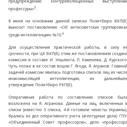
предупреждению контрреволюционных выступлени
5
профессуры»
.
8 июня на основании данной записки Политбюро ВКП(б
выносит постановление «Об антисоветских группировка
6
среди интеллигенции» №10.
Для осуществления практической работы, в силу е
срочности, при ЦК ВКП(б) этим же постановлением создан
комиссия в составе И. Уншлихта, Л. Каменева, Д. Курского
Чуть позже в ее состав вошли Г. Ягода, Я. Агранов. Главно
задачей комиссии явилась подготовка списков лиц из числ
инакомыслящей интеллигенции, их дальнейше
утверждение Политбюро РКП(б).
Оперативная работа по составлению списков был
возложена на Я. Агранова. Данные на лиц, включенных 
списки (известно 3 списка, 4-й готовили чекисты Украины)
брались из дел оперативного учета (агентурные дела) ГПУ
«Объединенный Совет профессоров», дело «профессор