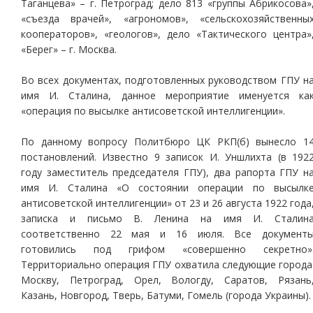
Таганцева» – г. Петроград; дело 813 «группы Абрикосова»
«съезда врачей», «агрономов», «сельскохозяйственны
кооператоров», «геологов», дело «Тактического центра»
«Берег» – г. Москва.
Во всех документах, подготовленных руководством ГПУ н
имя И. Сталина, данное мероприятие именуется ка
«операция по высылке антисоветской интеллигенции».
По данному вопросу Политбюро ЦК РКП(б) вынесло 1
постановлений. Известно 9 записок И. Уншлихта (в 192
году заместитель председателя ГПУ), два рапорта ГПУ н
имя И. Сталина «О состоянии операции по высылк
антисоветской интеллигенции» от 23 и 26 августа 1922 года
записка и письмо В. Ленина на имя И. Сталин
соответственно 22 мая и 16 июля. Все документ
готовились под грифом «совершенно секретно»
Территориально операция ГПУ охватила следующие города
Москву, Петроград, Орел, Вологду, Саратов, Рязань
Казань, Новгород, Тверь, Батуми, Гомель (города Украины).