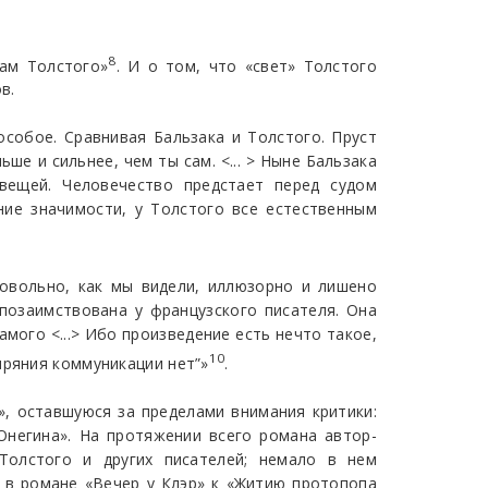
8
нам Толстого»
. И о том, что «свет» Толстого
в.
особое. Сравнивая Бальзака и Толстого. Пруст
ше и сильнее, чем ты сам. <... > Ныне Бальзака
вещей. Человечество предстает перед судом
ние значимости, у Толстого все естественным
довольно, как мы видели, иллюзорно и лишено
позаимствована у французского писателя. Она
мого <...> Ибо произведение есть нечто такое,
10
ыряния коммуникации нет”»
.
», оставшуюся за пределами внимания критики:
Онегина». На протяжении всего романа автор-
 Толстого и других писателей; немало в нем
а в романе «Вечер у Клэр» к «Житию протопопа