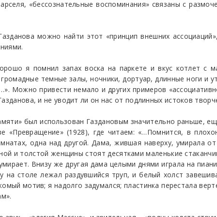
Марселя, «бессознательные воспоминания» связаны с размоч
. Газданова можно найти этот «принцип внешних ассоциаций
ниями.
хорошо я помнил запах воска на паркете и вкус котлет с м
громадные темные залы, ночники, дортуар, длинные ноги и у
». Можно привести немало и других примеров «ассоциативн
азданова, и не уводит ли он нас от подлинных истоков творч
амяти» был использован Газдановым значительно раньше, ещ
азе «Превращение» (1928), где читаем: «…Помнится, в пл
мнатах, одна над другой. Дама, жившая наверху, умирала от
едной и толстой женщины стоят десятками маленькие стаканчи
умирает. Внизу же другая дама целыми днями играла на пиан
ху на столе лежал раздувшийся труп, и белый холст завешив
омый мотив; я надолго задумался; пластинка перестала верте
ам».