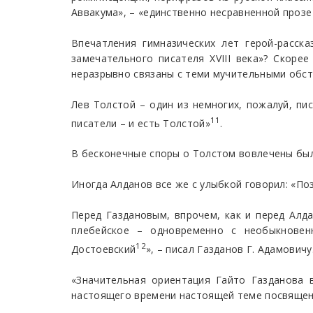
Аввакума», – «единственно несравненной прозе 
Впечатления гимназических лет герой-расск
замечательного писателя XVIII века»? Скорее
неразрывно связаны с теми мучительными обсто
Лев Толстой – один из немногих, пожалуй, пис
11
писатели – и есть Толстой»
.
В бесконечные споры о Толстом вовлечены были 
Иногда Алданов все же с улыбкой говорил: «Поз
Перед Газдановым, впрочем, как и перед Алд
плебейское – одновременно с необыкновенн
12
Достоевский
», – писал Газданов Г. Адамовичу
«Значительная ориентация Гайто Газданова 
настоящего времени настоящей теме посвящено 