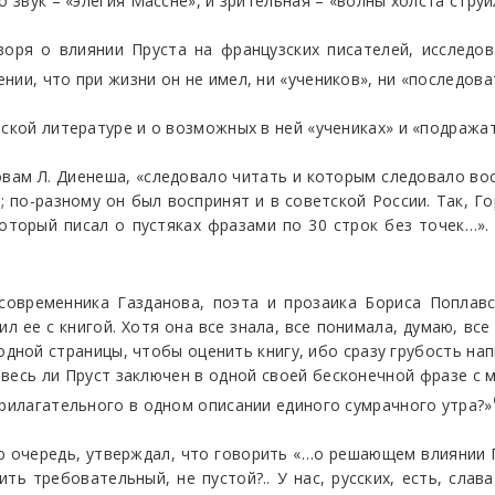
о звук – «элегия Массне», и зрительная – «волны холста струи
оворя о влиянии Пруста на французских писателей, исследо
нии, что при жизни он не имел, ни «учеников», ни «последов
ской литературе и о возможных в ней «учениках» и «подражате
овам Л. Диенеша, «следовало читать и которым следовало в
 по-разному он был воспринят и в советской России. Так, 
оторый писал о пустяках фразами по 30 строк без точек…».
современника Газданова, поэта и прозаика Бориса Поплавс
нил ее с книгой. Хотя она все знала, все понимала, думаю, вс
дной страницы, чтобы оценить книгу, ибо сразу грубость нап
не весь ли Пруст заключен в одной своей бесконечной фразе с
прилагательного в одном описании единого сумрачного утра?»
ю очередь, утверждал, что говорить «…о решающем влиянии П
ь требовательный, не пустой?.. У нас, русских, есть, слава