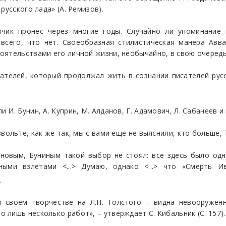
русского лада» (А. Ремизов).
азчик пронес через многие годы. Случайно ли упоминание
 всего, что нет. Своеобразная стилистическая манера Авв
ятельствами его личной жизни, необычайно, в свою очередь,
ателей, который продолжал жить в сознании писателей русс
И. Бунин, А. Куприн, М. Алданов, Г. Адамович, Л. Сабанеев и 
вольте, как же так, мы с вами еще не выяснили, кто больше,
ановым, Буниным такой выбор не стоял: все здесь было одн
ыми взлетами <...> Думаю, однако <...> что «Смерть 
.
в своем творчестве на Л.Н. Толстого – видна невооруже
лишь несколько работ», – утверждает С. Кибальник (С. 157).