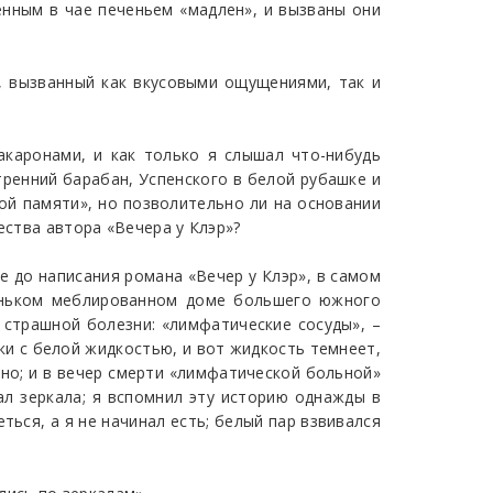
енным в чае печеньем «мадлен», и вызваны они
», вызванный как вкусовыми ощущениями, так и
акаронами, и как только я слышал что-нибудь
тренний барабан, Успенского в белой рубашке и
ой памяти», но позволительно ли на основании
ества автора «Вечера у Клэр»?
е до написания романа «Вечер у Клэр», в самом
охоньком меблированном доме большего южного
 страшной болезни: «лимфатические сосуды», –
ки с белой жидкостью, и вот жидкость темнеет,
ино; и в вечер смерти «лимфатической больной»
ал зеркала; я вспомнил эту историю однажды в
ться, а я не начинал есть; белый пар взвивался