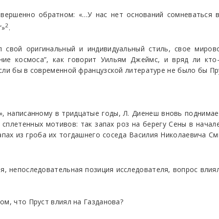
овершенно обратном: «…У нас нет оснований сомневаться в
2
”»
.
 свой оригинальный и индивидуальный стиль, свое мирово
ние космоса”, как говорит Уильям Джеймс, и вряд ли кто
сли бы в современной французской литературе не было бы Пру
», написанному в тридцатые годы, Л. Диенеш вновь поднимае
ко сплетенных мотивов: так запах роз на берегу Сены в начал
запах из гроба их тогдашнего соседа Василия Николаевича С
 непоследовательная позиция исследователя, вопрос влиял 
ом, что Пруст влиял на Газданова?