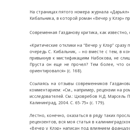
На страницах пятого номера журнала «Дарьял» 
Кибальника, в которой роман «Вечер у Клэр» п
Современная Газданову критика, как известно,
«Критические отклики на “Вечер у Клэр” сразу
очередь С. Кибальник, – но вместе с тем, в к
привыкнув к мистификациям Набокова, не слиш
Пруста он еще не прочел? Тем более, что он
ориентировался» (с. 168).
Ссылаясь на отзывы современников Газданова
комментарием: «См., например, рецензии на ром
исследователей. См.: Цховребов Н.Д. Марсель Пр
Калининград, 2004. С. 65-75» (с. 179).
Лестно, конечно, оказаться в ряду таких прос
рецензентов, вся моя статья в калининградско
«Вечер у Клэр» написан под влиянием французс