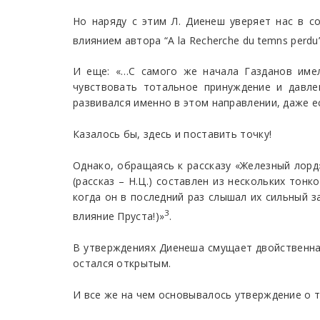
Но наряду с этим Л. Диенеш уверяет нас в с
влиянием автора “А la Recherche du temns perdu
И еще: «…С самого же начала Газданов имел
чувствовать тотальное принуждение и давле
развивался именно в этом направлении, даже е
Казалось бы, здесь и поставить точку!
Однако, обращаясь к рассказу «Железный лорд
(рассказ – Н.Ц.) составлен из нескольких тон
когда он в последний раз слышал их сильный 
3
влияние Пруста!)»
.
В утверждениях Диенеша смущает двойственная,
остался открытым.
И все же на чем основывалось утверждение о т