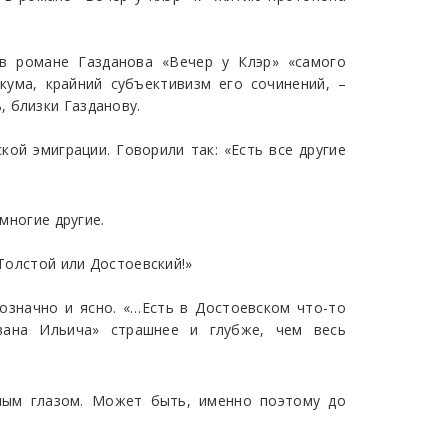
 в романе Газданова «Вечер у Клэр» «самого
акума, крайний субъективизм его сочинений, –
 близки Газданову.
кой эмиграции. Говорили так: «Есть все другие
многие другие.
 Толстой или Достоевский!»
означно и ясно. «…Есть в Достоевском что-то
Ивана Ильича» страшнее и глубже, чем весь
нным глазом. Может быть, именно поэтому до