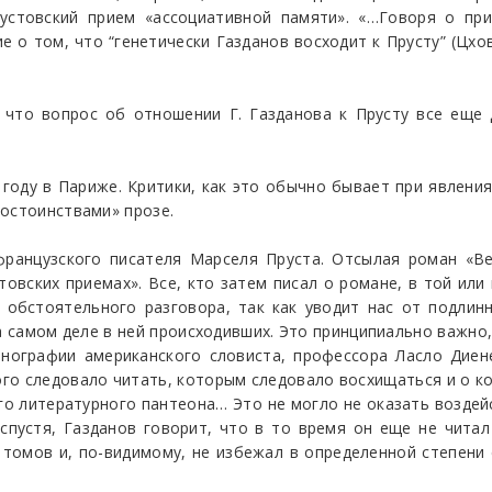
устовский прием «ассоциативной памяти». «…Говоря о при
 о том, что “генетически Газданов восходит к Прусту” (Цхов
, что вопрос об отношении Г. Газданова к Прусту все еще
 году в Париже. Критики, как это обычно бывает при явлени
достоинствами» прозе.
французского писателя Марселя Пруста. Отсылая роман «Ве
овских приемах». Все, кто затем писал о романе, в той или
 обстоятельного разговора, так как уводит нас от подлин
а самом деле в ней происходивших. Это принципиально важно,
онографии американского словиста, профессора Ласло Диене
ого следовало читать, которым следовало восхищаться и о к
го литературного пантеона… Это не могло не оказать воздей
спустя, Газданов говорит, что в то время он еще не читал
омов и, по-видимому, не избежал в определенной степени е