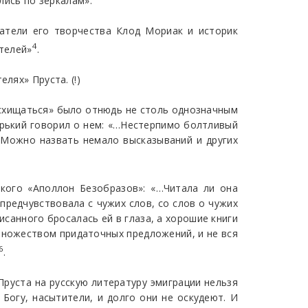
лись по зеркалам».
ватели его творчества Клод Мориак и историк
4
ателей»
.
лях» Пруста. (!)
осхищаться» было отнюдь не столь однозначным
Горький говорил о нем: «…Нестерпимо болтливый
 Можно назвать немало высказываний и других
кого «Аполлон Безобразов»: «…Читала ли она
е предчувствовала с чужих слов, со слов о чужих
исанного бросалась ей в глаза, а хорошие книги
 множеством придаточных предложений, и не вся
6
.
руста на русскую литературу эмиграции нельзя
 Богу, насытители, и долго они не оскудеют. И