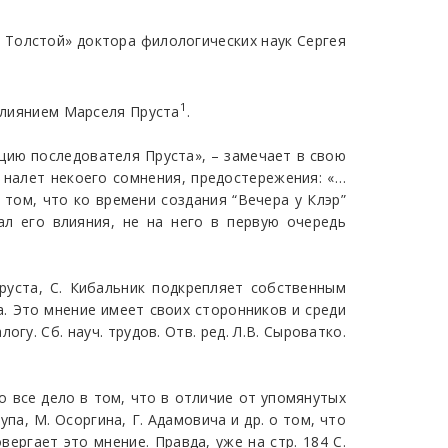
в Толстой» доктора филологических наук Сергея
1
 влиянием Марселя Пруста
.
ацию последователя Пруста», – замечает в свою
и налет некоего сомнения, предостережения: «…
том, что ко времени создания “Вечера у Клэр”
ал его влияния, не на него в первую очередь
руста, С. Кибальник подкрепляет собственным
ва. Это мнение имеет своих сторонников и среди
гу. Сб. науч. трудов. Отв. ред. Л.B. Сыроватко.
о все дело в том, что в отличие от упомянутых
а, М. Осоргина, Г. Адамовича и др. о том, что
ергает это мнение. Правда, уже на стр. 184 С.