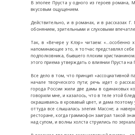
В эпопее Пруста у одного из героев романа, 
вкусовым ощущением.
Действительно, и в романах, и в рассказах Г
обонянием, зрительными и слуховыми впечатле
Так, в «Вечере у Клэр» читаем: «…особенно 
напоминающее это, я тотчас представлял себе 
подполковника, бывшего плохим христианином…
этого приема утверждать о влиянии Пруста на Г
Все дело в том, что принцип «ассоциативной п
начале творческого пути; речь идет о расск
города России жили две дамы в одинаковых ко
говорили мне, и казалось, что в теле этой бл
окрашиваясь в кровавый цвет, и дама поэтому 
оттуда все слышалась элегия Массне; а навер
ресторане, когда граммофон заиграл такой знак
над супом, и волны холста струились по зеркал