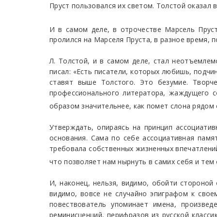
Пруст пользовался их светом. Толстой оказал 
И в самом деле, в отрочестве Марсель Прус
пролился на Марселя Пруста, в разное время, 
Л. Толстой, и в самом деле, стал неотъемлем
писал: «Есть писатели, которых любишь, подчин
ставят выше Толстого. Это безумие. Творч
профессионального литератора, жаждущего со
образом значительнее, как помет слона рядом
Утверждать, опираясь на принцип ассоциатив
основания. Сама по себе ассоциативная памя
требовала собственных жизненных впечатлений,
что позволяет нам нырнуть в самих себя и тем
И, наконец, нельзя, видимо, обойти стороной
видимо, вовсе не случайно эпиграфом к свое
повествователь упоминает имена, произведе
реминисценций, перифразов из русской класси