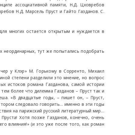
нципе ассоциативной памяти, Н.Д. Цховребов
ребов Н.Д. Марсель Пруст и Гайто Газданов. С.
 для многих остается открытым и нуждается в
ях неординарных, тут же попытались подобрать
чер у Клэр» М. Горькому в Сорренто, Михаил
 иной степени разделили это мнение, но вопрос
ных истоков романа Газданова, самой истории
 тем более что дилемма Газданов – Пруст так и
ша. «В двадцатые годы, – пишет он, – Пруст,
отором следовало говорить… именно в эти годы
ствия на парижский русский литературный мир…
 Пруста! Хотя позже Газданов, конечно, очень
го влияния!» (и это уже после того, как роман