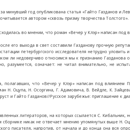
за минувший год опубликована статья «Гайто Газданов и Ле
рочитывается автором «сквозь призму творчества Толстого».
 сходилась во мнении, что роман «Вечер у Клэр» написан под
 после его выхода в свет составили Газданову прочную репут
онстатации петербургского исследователя нетрудно уловить 
ком ли недоверчиво относимся мы к признанию Газданова о 
о, разумеется, означает: не читал внимательно, не испыт
, полагавших, что «Вечер у Клэр» написан под влиянием П
ан Н. Оцупа, Н. Осоргина, Г. Адамовича, В. Вейдле, К. Зайце
уст и Гайто Газданов//Русское зарубежье: приглашение к диало
лавленных литераторов, на которых ссылается С. Кибальник, н
м сборнике никак не отвечает мнению упомянутых выше Н. Оцуп
кого писателя, напротив, от начала и до конца она вся опров