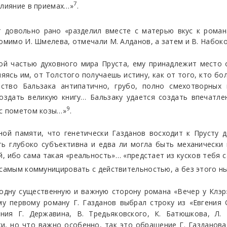
7
влияние в приемах…»
.
т довольно рано «разделил вместе с матерью вкус к рома
помимо И. Шмелева, отмечали М. Алданов, а затем и В. Набоко
ой частью духовного мира Пруста, ему принадлежит место 
яясь им, от Толстого получаешь истину, как от того, кто боль
ество Бальзака антипатично, грубо, полно смехотворных 
здать великую книгу… Бальзаку удается создать впечатле
9
 с пометом козы…»
.
ной памяти, что генетически Газданов восходит к Прусту 
ть глубоко субъективна и едва ли могла быть механически 
 ибо сама такая «реальность»… «предстает из кусков тебя са
 самым коммуницировать с действительностью, а без этого н
 одну существенную и важную сторону романа «Вечер у Клэр
му первому роману Г. Газданов выбрал строку из «Евгения 
ния Г. Державина, В. Тредьяковского, К. Батюшкова, Л.
ки, но что важно особенно, так это обращение Г. Газданов