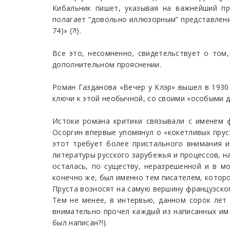
Кибальник пишет, указывая на важнейший пр
полагает “довольно иллюзорным” представление
74)» (?!).
Все это, несомненно, свидетельствует о том
дополнительном прояснении.
Роман Газданова «Вечер у Клэр» вышел в 1930
ключи к этой необычной, со своими «особыми 
Истоки романа критики связывали с именем 
Осоргин впервые упомянул о «кокетливых пруст
этот требует более пристального внимания и
литературы русского зарубежья и процессов, н
осталась, по существу, неразрешенной и в м
конечно же, был именно тем писателем, котор
Пруста возносят на самую вершину французско
Тем не менее, в интервью, данном сорок лет 
внимательно прочел каждый из написанных им т
был написан?!).