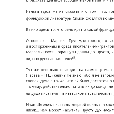
В рассказе два вида ассоциативной памяти – эт
Нельзя здесь же не сказать и о том, что, г
французской литературы Симон сходятся во мне
Важно здесь то, что речь идет о самой француз
Отношение к Марселю Прусту, которого, по сл
и восторженным в среде писателей-эмигрантов;
Марсель Пруст… Французы дошли до Пруста, к
5
видных русских писателей
.
Тут же невольно приходит на память роман 
(Тереза – Н.Ц.) книги? Не знаю, ибо я не запом
словах. Думаю также, что ей было достаточно о
– к чему, действительно читать их до конца, 
ли душа писателя – в известной перестановке 
Иван Шмелев, писатель «первой волны», в сво
никак… Чем может насытить Пруст? Дух насытит