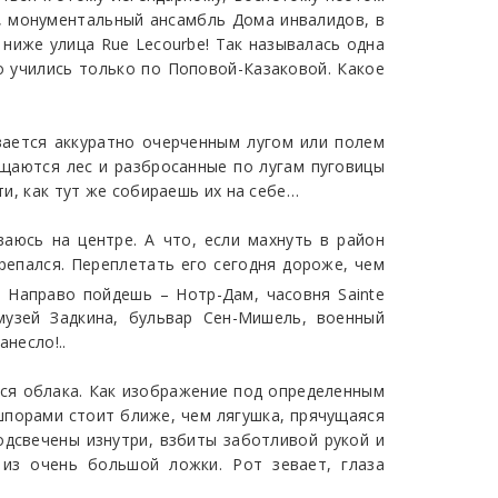
, монументальный ансамбль Дома инвалидов, в
ниже улица Rue Lecourbe! Так называлась одна
о учились только по Поповой-Казаковой. Какое
вается аккуратно очерченным лугом или полем
щаются лес и разбросанные по лугам пуговицы
ти, как тут же собираешь их на себе…
аюсь на центре. А что, если махнуть в район
репался. Переплетать его сегодня дороже, чем
2
Направо пойдешь – Нотр-Дам, часовня Sainte
музей Задкина, бульвар Сен-Мишель, военный
несло!..
тся облака. Как изображение под определенным
 шпорами стоит ближе, чем лягушка, прячущаяся
одсвечены изнутри, взбиты заботливой рукой и
 из очень большой ложки. Рот зевает, глаза