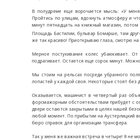
В полудреме еще ворочается мысль: «У меня
Пройтись по улицам, вдохнуть атмосферу и что
минут пятнадцать на книжный магазин, потом 
Площадь Бастилии, бульвар Бомарше, там друг
же так красиво! Приоткрываю глаза, смотрю на 
Мерное постукивание колес убаюкивает. От
подрагивает. Остается еще сорок минут. Можно
Мы стоим на рельсах посреди убранного поля
лопастей у каждой своя. Некоторые стоят без
Оказывается, машинист в четвертый раз объя
форсмажорным обстоятельствам прибудет с опо
двери остаются закрытыми в целях нашей безоп
любой момент. По прибытии на Аустерлицкий во
бюро справок для организации трансфера.
Так у меня же важная встреча в четыре! Я не м