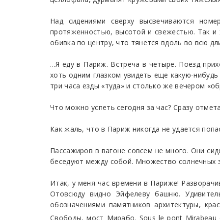
Над сидениями сверху высвечиваются номе
протяженностью, высотой и свежестью. Так и х
обивка по центру, что тянется вдоль во всю дли
…Я еду в Париж. Встреча в четыре. Поезд прих
хоть одним глазком увидеть еще какую-нибудь 
три часа езды «туда» и столько же вечером «об
Что можно успеть сегодня за час? Сразу отмет
Как жаль, что в Париж никогда не удается попас
Пассажиров в вагоне совсем не много. Они сид
беседуют между собой. Множество солнечных 
Итак, у меня час времени в Париже! Разворачи
Отовсюду видно Эйфелеву башню. Удивитель
обозначениями памятников архитектуры, кра
Свободы, мост Мирабо. Sous le pont Mirabeau c