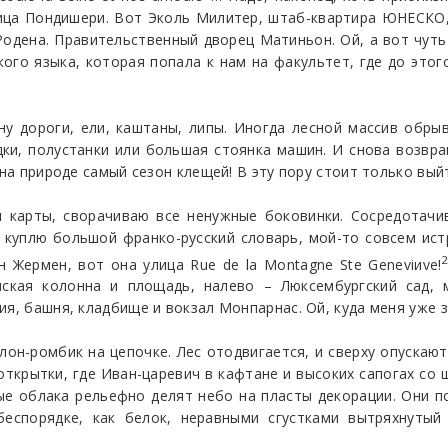
лица Пондишери. Вот Эколь Милитер, штаб-квартира ЮНЕСКО
одена. Правительственный дворец Матиньон. Ой, а вот чуть 
ого языка, которая попала к нам на факультет, где до этог
ну дороги, ели, каштаны, липы. Иногда лесной массив обры
ки, полустанки или большая стоянка машин. И снова возвра
 на природе самый сезон клещей! В эту пору стоит только вый
карты, сворачиваю все ненужные боковинки. Сосредотачив
 куплю большой франко-русский словарь, мой-то совсем ист
н Жермен, вот она улица Rue de la Montagne Ste Geneviиve!
омская колонна и площадь, налево – Люксембургский сад, 
я, башня, кладбище и вокзал Монпарнас. Ой, куда меня уже за
лон-ромбик на цепочке. Лес отодвигается, и сверху опускаю
ткрытки, где Иван-царевич в кафтане и высоких сапогах со
ые облака рельефно делят небо на пласты декорации. Они п
еспорядке, как белок, неравными сгустками вытряхнутый