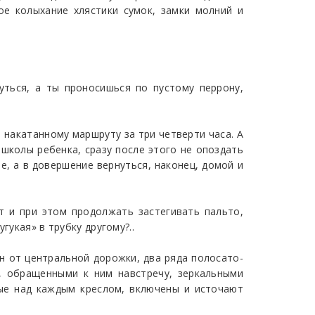
ое колыхание хлястики сумок, замки молний и
уться, а ты проносишься по пустому перрону,
 накатанному маршруту за три четверти часа. А
 школы ребенка, сразу после этого не опоздать
е, а в довершение вернуться, наконец, домой и
т и при этом продолжать застегивать пальто,
гукая» в трубку другому?..
он от центральной дорожки, два ряда полосато-
, обращенными к ним навстречу, зеркальными
ные над каждым креслом, включены и источают