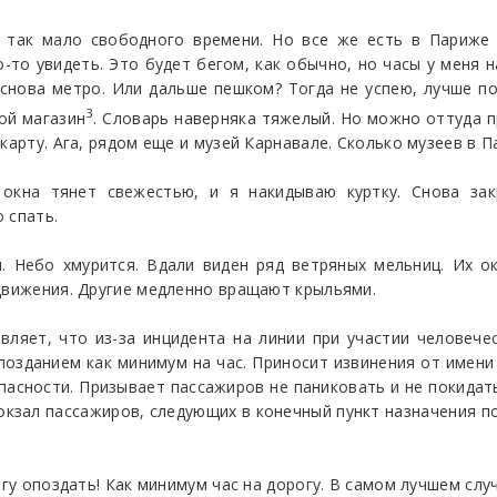
 так мало свободного времени. Но все же есть в Париже ч
-то увидеть. Это будет бегом, как обычно, но часы у меня н
снова метро. Или дальше пешком? Тогда не успею, лучше по
3
ой магазин
. Словарь наверняка тяжелый. Hо можно оттуда п
карту. Ага, рядом еще и музей Карнавале. Сколько музеев в Па
 окна тянет свежестью, и я накидываю куртку. Снова зак
 спать.
. Небо хмурится. Вдали виден ряд ветряных мельниц. Их о
 движения. Другие медленно вращают крыльями.
вляет, что из-за инцидента на линии при участии человече
зданием как минимум на час. Приносит извинения от имени
асности. Призывает пассажиров не паниковать и не покидать
кзал пассажиров, следующих в конечный пункт назначения по
огу опоздать! Как минимум час на дорогу. В самом лучшем слу