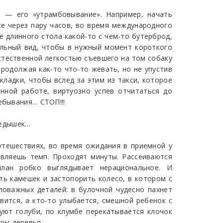
я — его «утрамбовывание». Например, начать
же через пару часов, во время международного
е длинного стола какой-то с чем-то бутерброд,
ильный вид, чтобы в нужный момент короткого
естественной легкостью съевшего на том собаку
родолжая как-то что-то жевать, но не упустив
ладки, чтобы вслед за этим из такси, которое
анной работе, виртуозно успев отчитаться до
ебывания… СТОП!!!
редышек…
путешествиях, во время ожидания в приемной у
авляешь темп. Проходят минуты. Рассеиваются
план робко выглядывает нерациональное. И
ть камешек и застопорить колесо, в котором с
оважных деталей: в булочной чудесно пахнет
вится, а кто-то улыбается, смешной ребенок с
уют голуби, по клумбе перекатывается клочок
ары-деревья…