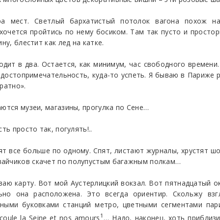
ра мест. Светлый бархатистый потолок вагона похож на
очется пройтись по нему босиком. Там так пусто и просторно
ну, блестит как лед на катке.
одит в два. Остается, как минимум, час свободного времени
достопримечательность, куда-то успеть. Я бываю в Париже ре
ратно».
аются музеи, магазины, прогулка по Сене…
ть просто так, погулять!..
ят все больше по одному. Спят, листают журналы, хрустят 
зайчиков скачет по полупустым багажным полкам…
ваю карту. Вот мой Аустерлицкий вокзал. Вот пятнадцатый ок
но она расположена. Это всегда ориентир. Скольжу вз
сными буковками станций метро, цветными сегментами пари
1
oule la Seine et nos amours
… Надо, наконец, хоть приблиз