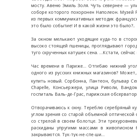
мосту. Авеню Эмиль Золя. Чуть севернее — у
соборе которого похоронен Наполеон. Музей Р
из первых коммуникативных методик французск
это было событие! И в какой жизни это было?..
За окном мелькают уходящие куда-то в сторо
высоко стоящей пшеницы, проглядывают город
туго скрученных катушек сена. …Кстати, сейчас
Час времени в Париже… Отгибаю нижний угол 
одного из русских книжных магазинов? Может,
купить новый. Сорбонна, Пантеон, бульвар Се
Chapelle, Консьержери, улица Риволи, Ванд
госпиталь Валь-де-Грас, парижская обсерватори
Отворачиваюсь к окну. Тереблю серебряный ку
углом зрения со старой объемной оптической о
со стрелой в своем болотце. Эти трехуровнев
раскиданы упругими массами в живописном б
закрываются. Тук-тук-не-спе-ши…