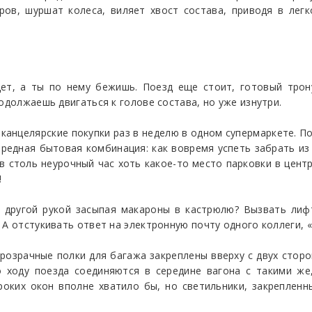
ров, шуршат колеса, виляет хвост состава, приводя в легк
ет, а ты по нему бежишь. Поезд еще стоит, готовый трон
одолжаешь двигаться к голове состава, но уже изнутри.
канцелярские покупки раз в неделю в одном супермаркете. По
ередная бытовая комбинация: как вовремя успеть забрать из
 в столь неурочный час хоть какое-то место парковки в центр
!
 другой рукой засыпая макароны в кастрюлю? Вызвать лиф
А отстукивать ответ на электронную почту одного коллеги, «у
прозрачные полки для багажа закреплены вверху с двух стор
о ходу поезда соединяются в середине вагона с такими же
оких окон вполне хватило бы, но светильники, закреплен