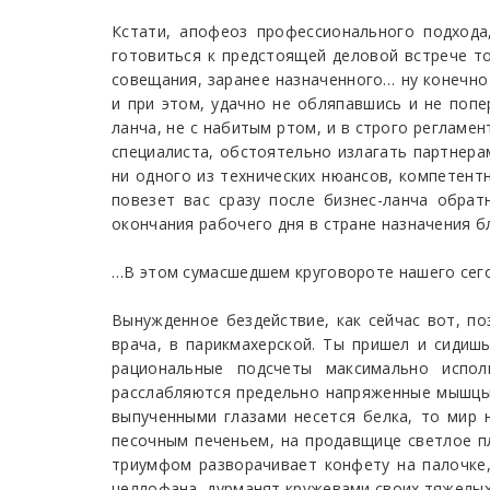
Кстати, апофеоз профессионального подхода
готовиться к предстоящей деловой встрече то
совещания, заранее назначенного… ну конечно 
и при этом, удачно не обляпавшись и не поп
ланча, не с набитым ртом, и в строго регламе
специалиста, обстоятельно излагать партнера
ни одного из технических нюансов, компетент
повезет вас сразу после бизнес-ланча обрат
окончания рабочего дня в стране назначения б
…В этом сумасшедшем круговороте нашего сег
Вынужденное бездействие, как сейчас вот, по
врача, в парикмахерской. Ты пришел и сидиш
рациональные подсчеты максимально испол
расслабляются предельно напряженные мышцы. 
выпученными глазами несется белка, то мир
песочным печеньем, на продавщице светлое пл
триумфом разворачивает конфету на палочке,
целлофана, дурманят кружевами своих тяжелы