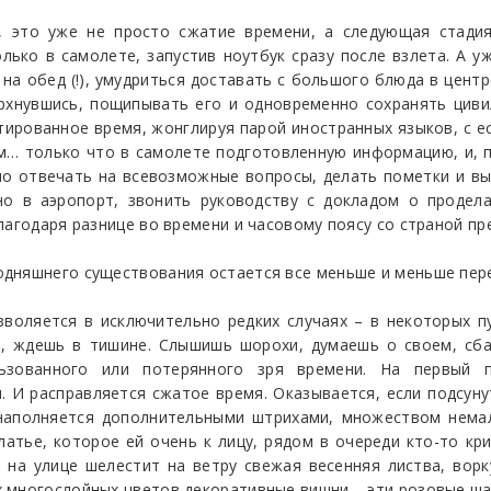
, это уже не просто сжатие времени, а следующая стади
лько в самолете, запустив ноутбук сразу после взлета. А у
на обед (!), умудриться доставать с большого блюда в центр
ерхнувшись, пощипывать его и одновременно сохранять цив
нтированное время, жонглируя парой иностранных языков, с 
м… только что в самолете подготовленную информацию, и, п
но отвечать на всевозможные вопросы, делать пометки и вык
но в аэропорт, звонить руководству с докладом о продел
лагодаря разнице во времени и часовому поясу со страной пр
одняшнего существования остается все меньше и меньше пе
зволяется в исключительно редких случаях – в некоторых 
ь, ждешь в тишине. Слышишь шорохи, думаешь о своем, сб
ьзованного или потерянного зря времени. На первый 
И расправляется сжатое время. Оказывается, если подсуну
 наполняется дополнительными штрихами, множеством немал
атье, которое ей очень к лицу, рядом в очереди кто-то кри
 на улице шелестит на ветру свежая весенняя листва, ворк
х многослойных цветов декоративные вишни – эти розовые ш