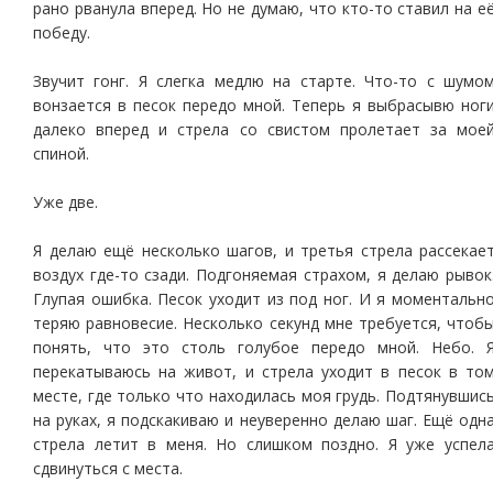
рано рванула вперед. Но не думаю, что кто-то ставил на е
победу.
Звучит гонг. Я слегка медлю на старте. Что-то с шумо
вонзается в песок передо мной. Теперь я выбрасывю ног
далеко вперед и стрела со свистом пролетает за мое
спиной.
Уже две.
Я делаю ещё несколько шагов, и третья стрела рассекае
воздух где-то сзади. Подгоняемая страхом, я делаю рывок
Глупая ошибка. Песок уходит из под ног. И я моментальн
теряю равновесие. Несколько секунд мне требуется, чтоб
понять, что это столь голубое передо мной. Небо. 
перекатываюсь на живот, и стрела уходит в песок в то
месте, где только что находилась моя грудь. Подтянувшис
на руках, я подскакиваю и неуверенно делаю шаг. Ещё одн
стрела летит в меня. Но слишком поздно. Я уже успел
сдвинуться с места.