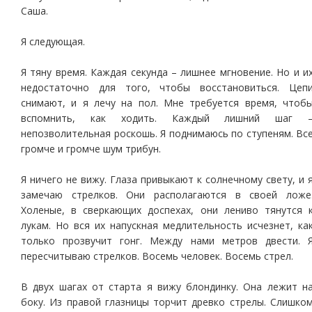
Саша.
Я следующая.
Я тяну время. Каждая секунда – лишнее мгновение. Но и и
недостаточно для того, чтобы восстановиться. Цеп
снимают, и я лечу на пол. Мне требуется время, чтоб
вспомнить, как ходить. Каждый лишний шаг 
непозволительная роскошь. Я поднимаюсь по ступеням. Вс
громче и громче шум трибун.
Я ничего не вижу. Глаза привыкают к солнечному свету, и 
замечаю стрелков. Они располагаются в своей ложе
Холеные, в сверкающих доспехах, они лениво тянутся 
лукам. Но вся их напускная медлительность исчезнет, ка
только прозвучит гонг. Между нами метров двести. 
пересчитываю стрелков. Восемь человек. Восемь стрел.
В двух шагах от старта я вижу блондинку. Она лежит н
боку. Из правой глазницы торчит древко стрелы. Слишко