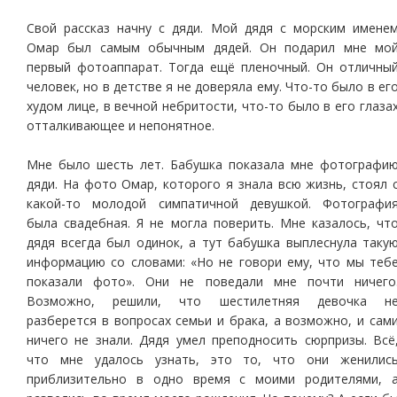
Свой рассказ начну с дяди. Мой дядя с морским имене
Омар был самым обычным дядей. Он подарил мне мо
первый фотоаппарат. Тогда ещё пленочный. Он отличны
человек, но в детстве я не доверяла ему. Что-то было в ег
худом лице, в вечной небритости, что-то было в его глаза
отталкивающее и непонятное.
Мне было шесть лет. Бабушка показала мне фотографи
дяди. На фото Омар, которого я знала всю жизнь, стоял 
какой-то молодой симпатичной девушкой. Фотографи
была свадебная. Я не могла поверить. Мне казалось, чт
дядя всегда был одинок, а тут бабушка выплеснула таку
информацию со словами: «Но не говори ему, что мы теб
показали фото». Они не поведали мне почти ничего
Возможно, решили, что шестилетняя девочка н
разберется в вопросах семьи и брака, а возможно, и сам
ничего не знали. Дядя умел преподносить сюрпризы. Всё
что мне удалось узнать, это то, что они женилис
приблизительно в одно время с моими родителями, 