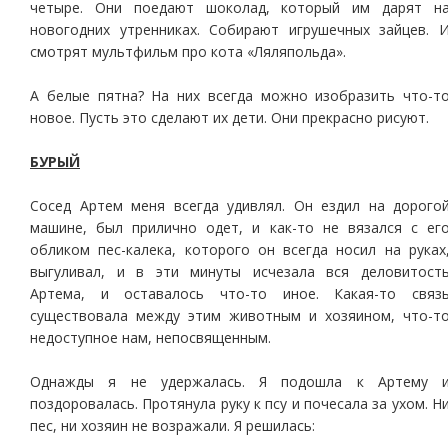
четыре. Они поедают шоколад, который им дарят н
новогодних утренниках. Собирают игрушечных зайцев. 
смотрят мультфильм про кота «Ляляпольда».
А белые пятна? На них всегда можно изобразить что-т
новое. Пусть это сделают их дети. Они прекрасно рисуют.
БУРЫЙ
Сосед Артем меня всегда удивлял. Он ездил на дорого
машине, был прилично одет, и как-то не вязался с ег
обликом пес-калека, которого он всегда носил на руках
выгуливал, и в эти минуты исчезала вся деловитост
Артема, и оставалось что-то иное. Какая-то связ
существовала между этим животным и хозяином, что-т
недоступное нам, непосвященным.
Однажды я не удержалась. Я подошла к Артему 
поздоровалась. Протянула руку к псу и почесала за ухом. Н
пес, ни хозяин не возражали. Я решилась: