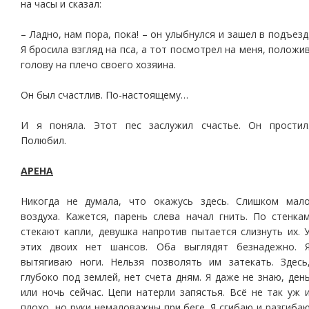
на часы и сказал:
– Ладно, нам пора, пока! – он улыбнулся и зашел в подъезд
Я бросила взгляд на пса, а тот посмотрел на меня, положи
голову на плечо своего хозяина.
Он был счастлив. По-настоящему…
И я поняла. Этот пес заслужил счастье. Он простил
Полюбил.
АРЕНА
Никогда не думала, что окажусь здесь. Слишком мал
воздуха. Кажется, парень слева начал гнить. По стенка
стекают капли, девушка напротив пытается слизнуть их. 
этих двоих нет шансов. Оба выглядят безнадежно. 
вытягиваю ноги. Нельзя позволять им затекать. Здесь
глубоко под землей, нет счета дням. Я даже не знаю, ден
или ночь сейчас. Цепи натерли запястья. Всё не так уж 
плохо, но руки немаловажны при беге. Я сгибаю и разгиба