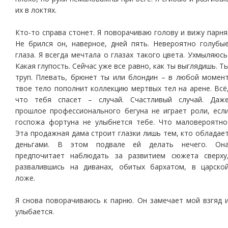
их в локтях.
Кто-то справа стонет. Я поворачиваю голову и вижу парня
Не брился он, наверное, дней пять. Невероятно голубы
глаза. Я всегда мечтала о глазах такого цвета. Ухмыляюсь
Какая глупость. Сейчас уже все равно, как ты выглядишь. Т
труп. Плевать, брюнет ты или блондин – в любой момен
твое тело пополнит коллекцию мертвых тел на арене. Всё
что тебя спасет – случай. Счастливый случай. Даж
прошлое профессионального бегуна не играет роли, есл
госпожа фортуна не улыбнется тебе. Что маловероятно
Эта продажная дама строит глазки лишь тем, кто обладае
деньгами. В этом подвале ей делать нечего. Он
предпочитает наблюдать за развитием сюжета сверху
развалившись на диванах, обитых бархатом, в царско
ложе.
Я снова поворачиваюсь к парню. Он замечает мой взгяд 
улыбается.