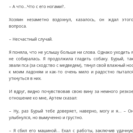
– А что…Что с его ногами?..
Хозяин незаметно вздохнул, казалось, он ждал этог
вопроса.
– Несчастный случай.
Я поняла, что не услышу больше ни слова. Однако уходить 
не собиралась. Я продолжила гладить собаку. Бурый, та
звали пса (за сходство с медведем), тянул свой влажный но
к моим ладоням и как-то очень мило и радостно пыталс
уткнуться в них.
И вдруг, видно почувствовав свою вину за немного резко
отношение ко мне, Артем сказал:
– Ну, раз Бурый тебе доверяет, наверно, могу и я… – О
улыбнулся, но вымученно и грустно.
– Я сбил его машиной… Ехал с работы, заключив удачну