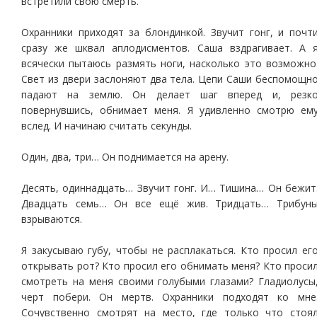
встретили свою смерть.
Охранники приходят за блондинкой. Звучит гонг, и почт
сразу же шквал аплодисментов. Саша вздрагивает. А 
всячески пытаюсь размять ноги, насколько это возможно
Свет из двери заслоняют два тела. Цепи Саши беспомощн
падают на землю. Он делает шаг вперед и, резк
повернувшись, обнимает меня. Я удивленно смотрю ем
вслед. И начинаю считать секунды.
Один, два, три… Он поднимается на арену.
Десять, одиннадцать… Звучит гонг. И… Тишина… Он бежит
Двадцать семь… Он все ещё жив. Тридцать… Трибун
взрываются.
Я закусываю губу, чтобы не расплакаться. Кто просил ег
открывать рот? Кто просил его обнимать меня? Кто проси
смотреть на меня своими голубыми глазами? Гладиолусы
черт побери. Он мертв. Охранники подходят ко мне
Сочувственно смотрят на место, где только что стоя