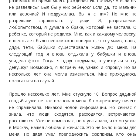
развелись во время моего рождения. Но почему? А если б
не развелись? Был бы у них ребенок? Если да, то мальчи
или девочка? И подружилась бы я с ним? Но мне н
разрешали спрашивать у дяди. И, разрываема
любопытством, я думала о браке, который не застала. 
ребенке, который не родился. Мне, как и каждому человеку
в шесть лет было невозможно поверить, что у мамы, папы
дяди, тети, бабушки существовала жизнь ДО меня. Н
следующий год я вновь отдыхала у бабушки и внов
увидела фото. Тогда я вдруг подумала, а увижу ли я эт
девушку? Возможно, я встречу её, узнаю и спрошу? Но з
несколько лет она могла измениться. Мне приходилос
полагаться на случай.
Прошло несколько лет. Мне стукнуло 10. Вопрос дядино
свадьбы уже не так волновал меня. Я по-прежнему ничег
не спрашивала. Никакой новой информации. Но сейчас 
знала, что люди сходятся, расходятся, встречаются
расстаются. Уже не помню как, но я услышала, что он уеха
в Москву, нашел любовь и женился. Это не было шоком дл
меня. Но дядя умел преподносить сюрпризы. Кто она