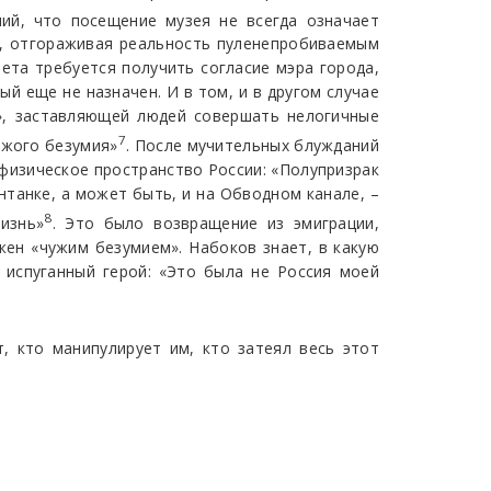
ший, что посещение музея не всегда означает
й, отгораживая реальность пуленепробиваемым
ета требуется получить согласие мэра города,
ый еще не назначен. И в том, и в другом случае
и», заставляющей людей совершать нелогичные
7
ужого безумия»
. После мучительных блужданий
афизическое пространство России: «Полупризрак
нтанке, а может быть, и на Обводном канале, –
8
изнь»
. Это было возвращение из эмиграции,
жен «чужим безумием». Набоков знает, в какую
 испуганный герой: «Это была не Россия моей
, кто манипулирует им, кто затеял весь этот