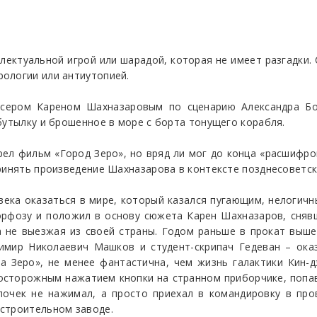
ектуальной игрой или шарадой, которая не имеет разгадки.
ологии или антиутопией.
иссером Кареном Шахназаровым по сценарию Александра Бо
бутылку и брошенное в море с борта тонущего корабля.
ел фильм «Город Зеро», но вряд ли мог до конца «расшифро
ринять произведение Шахназарова в контексте позднесоветск
века оказаться в мире, который казался пугающим, нелогич
рфозу и положил в основу сюжета Карен Шахназаров, сняв
 не выезжая из своей страны. Годом раньше в прокат выше
имир Николаевич Машков и студент-скрипач Гедеван – ока
а Зеро», не менее фантастична, чем жизнь галактики Кин-д
осторожным нажатием кнопки на странном приборчике, попа
почек не нажимал, а просто приехал в командировку в про
строительном заводе.