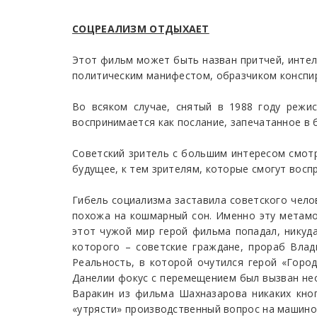
СОЦРЕАЛИЗМ ОТДЫХАЕТ
Этот фильм может быть назван притчей, интелл
политическим манифестом, образчиком конспир
Во всяком случае, снятый в 1988 году реж
воспринимается как послание, запечатанное в 
Советский зритель с большим интересом смотр
будущее, к тем зрителям, которые смогут восп
Гибель социализма заставила советского чело
похожа на кошмарный сон. Именно эту метамо
этот чужой мир герой фильма попадал, никуда
которого – советские граждане, прораб Влад
Реальность, в которой очутился герой «Город
Данелии фокус с перемещением был вызван не
Варакин из фильма Шахназарова никаких кно
«утрясти» производственный вопрос на машино