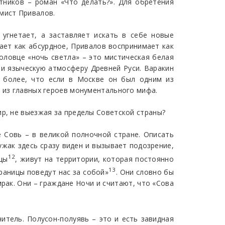
тников – роман «Что делать?». Для обретения
мист Привалов.
угнетает, а заставляет искать в себе новые
ает как абсурдное, Привалов воспринимает как
Соловце «ночь светла» – это мистическая белая
 и языческую атмосферу Древней Руси. Варакин
м более, что если в Москве он был одним из
н из главных героев монументального мифа.
ир, не выезжая за пределы Советской страны?
 Совь – в великой полночной стране. Описать
ужак здесь сразу виден и вызывает подозрение,
12
цы
, живут на территории, которая постоянно
13
границы поведут нас за собой»
. Они словно бы
мрак. Они – граждане Ночи и считают, что «Сова
итель. Полусон-полуявь – это и есть завидная