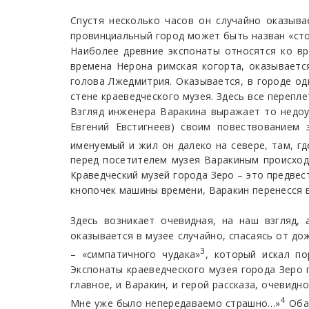
Спустя несколько часов он случайно оказыва
провинциальный город может быть назван «сто
Наиболее древние экспонаты относятся ко вр
времена Нерона римская когорта, оказываетс
голова Лжедмитрия. Оказывается, в городе одн
стене краеведческого музея. Здесь все перепле
Взгляд инженера Варакина выражает то недоум
Евгений Евстигнеев) своим повествованием
именуемый и жил он далеко на севере, там, г
перед посетителем музея Варакиным происходи
Краведческий музей города Зеро – это предве
кнопочек машины времени, Варакин перенесся 
Здесь возникает очевидная, на наш взгляд,
оказывается в музее случайно, спасаясь от до
3
– «симпатичного чудака»
, который искал по
Экспонаты краеведческого музея города Зеро 
главное, и Варакин, и герой рассказа, очевид
4
Мне уже было непередаваемо страшно…»
Оба 