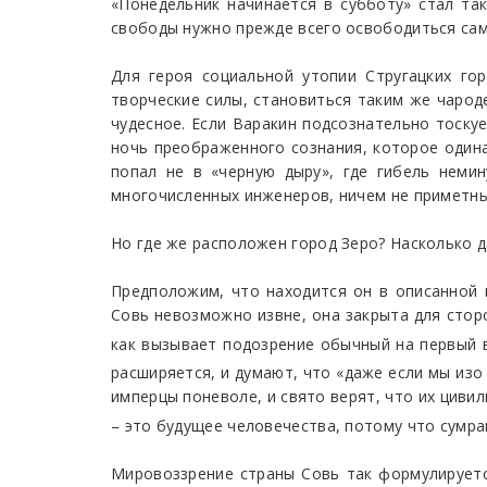
«Понедельник начинается в субботу» стал та
свободы нужно прежде всего освободиться само
Для героя социальной утопии Стругацких го
творческие силы, становиться таким же чарод
чудесное. Если Варакин подсознательно тоскуе
ночь преображенного сознания, которое одина
попал не в «черную дыру», где гибель неми
многочисленных инженеров, ничем не приметным
Но где же расположен город Зеро? Насколько д
Предположим, что находится он в описанной 
Совь невозможно извне, она закрыта для сторо
как вызывает подозрение обычный на первый в
расширяется, и думают, что «даже если мы изо
имперцы поневоле, и свято верят, что их цивил
– это будущее человечества, потому что сумра
Мировоззрение страны Совь так формулируется