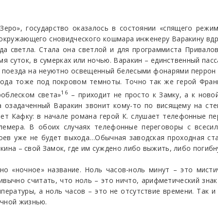
Зеро», государство оказалось в состоянии «спящего режим
и окружающего сновидческого кошмара инженеру Варакину вд
да светла. Стала она светлой и для программиста Привалов
я суток, в сумерках или ночью. Варакин – единственный пас
 поезда на неуютно освещенный белесыми фонарями перрон 
рода тоже под покровом темноты. Точно так же герой Фран
16
роблеском света»
– приходит не просто к Замку, а к ново
да озадаченный Варакин звонит кому-то по висящему на сте
ет Кафку: в начале романа герой К. слушает телефонные пе
лемера. В обоих случаях телефонные переговоры с всеси
роев уже не будет выхода…Обычная заводская проходная ст
акина – свой Замок, где им суждено либо выжить, либо погибн
но «ночное» название. Ноль часов-ноль минут – это мисти
ивычно считать, что ноль – это ничто, арифметический знак
пературы, а ноль часов – это не отсутствие времени. Так и
ичной жизнью.