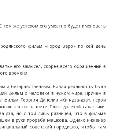
 С тем же успехом его уместно будет именовать
родянского фильм «Город Зеро» по сей день
вать» его замысел, скорее всего обращенный в
ого времени.
ным и безнравственным. Новая реальность была
ший фильм о человеке в чужом мире. Причем в
л фильм Георгия Данелии «Кин-дза-дза», герои
зываются на планете Плюк далекой галактики.
за-дза, но с той лишь разницей, что в фильме
вшем в руки прораба Машкова. Однако инженер
винциальный советский городишко, чтобы там