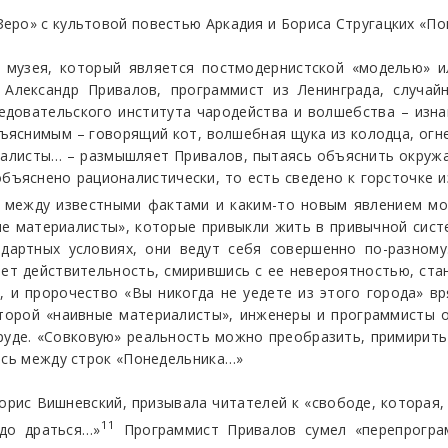
ро» с культовой повестью Аркадия и Бориса Стругацких «Пон
 музея, который является постмодернистской «моделью» и
х Александр Привалов, программист из Ленинграда, случай
ледовательского института чародейства и волшебства – изна
ъяснимым – говорящий кот, волшебная щука из колодца, огне
иалисты… – размышляет Привалов, пытаясь объяснить окруж
ъяснено рационалистически, то есть сведено к горсточке из
то между известными фактами и каким-то новым явлением м
ые материалисты», которые привыкли жить в привычной сист
ндартных условиях, они ведут себя совершенно по-разному
т действительность, смирившись с ее невероятностью, стан
 и пророчество «Вы никогда не уедете из этого города» вря
оторой «наивные материалисты», инженеры и программисты 
уде. «Совковую» реальность можно преобразить, примирить 
ось между строк «Понедельника…»
орис Вишневский, призывала читателей к «свободе, которая,
11
адо драться…»
Программист Привалов сумел «перепрограм