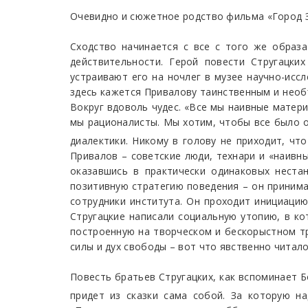
Очевидно и сюжетное родство фильма «Город Зе
Сходство начинается с все с того же образа
действительности. Герой повести Стругацки
устраивают его на ночлег в музее научно-исс
здесь кажется Привалову таинственным и необ
Вокруг вдоволь чудес. «Все мы наивные матер
мы рационалисты. Мы хотим, чтобы все было об
диалектики. Никому в голову не приходит, ч
Привалов – советские люди, технари и «наивн
оказавшись в практически одинаковых неста
позитивную стратегию поведения – он принимае
сотрудники института. Он проходит инициацию,
Стругацкие написали социальную утопию, в к
построенную на творческом и бескорыстном тр
силы и дух свободы – вот что явственно читал
Повесть братьев Стругацких, как вспоминает Б
придет из сказки сама собой. За которую н