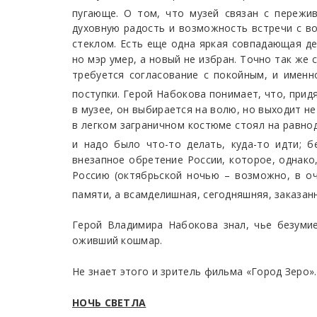
пугающе. О том, что музей связан с пережи
духовную радость и возможность встречи с в
стеклом. Есть еще одна яркая совпадающая де
но мэр умер, а новый не избран. Точно так же 
требуется согласование с покойным, и именн
поступки. Герой Набокова понимает, что, прид
в музее, он выбирается на волю, но выходит н
в легком заграничном костюме стоял на равнод
и надо было что-то делать, куда-то идти; 
внезапное обретение России, которое, однако
Россию (октябрьской ночью – возможно, в оч
памяти, а всамделишная, сегодняшняя, заказан
Герой Владимира Набокова знал, чье безумие
оживший кошмар.
Не знает этого и зритель фильма «Город Зеро».
НОЧЬ СВЕТЛА