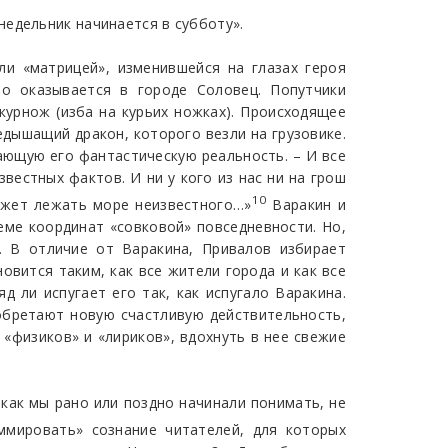
едельник начинается в субботу».
ли «матрицей», изменившейся на глазах героя
но оказывается в городе Соловец. Попутчики
курнож (изба на курьих ножках). Происходящее
дышащий дракон, которого везли на грузовике.
ающую его фантастическую реальность. – И все
вестных фактов. И ни у кого из нас ни на грош
10
ожет лежать море неизвестного…»
Варакин и
еме координат «совковой» повседневности. Но,
. В отличие от Варакина, Привалов избирает
овится таким, как все жители города и как все
д ли испугает его так, как испугало Варакина.
обретают новую счастливую действительность,
«физиков» и «лириков», вдохнуть в нее свежие
 как мы рано или поздно начинали понимать, не
мировать» сознание читателей, для которых