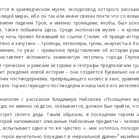
ется в краеведческом музее, экскурсовод которого расска
лицей мира», ибо он так или иначе связан почти что со все
емени падения Трои, и именно троянцами, якобы, был осно
я, также побывала здесь. Среди экспонатов музея – и кров
у ночь провел бежавший из ссылки Сталин. «В правде истор
тено и запутано – троянцы, легионеры, гунны, анархисты и ба
ение, то ужас – привычное представление об истории руши
 заставляет вспомнить знаменитую летопись города Глупо
де греческие и римские историки и географы предполагали с
т рождение новой истории – она создается буквально на ег
стник постмодернизма, превращающего космос в хаос, уравни
в век торжествующего постмодерна и насытился его интелле
 аналогия с рассказом Владимира Набокова «Посещение муз
ждя, но именно сюда он, оказывается, должен был прийти, 
ртрет своего деда. Таким образом, в посещении героем м
порой напоминают описанные Набоковым предметы – человеч
но, испытывают одно и то же чувство: «…мне хотелось поско
5
героя мучительно блуждают в «нереальной дряни»
музейно