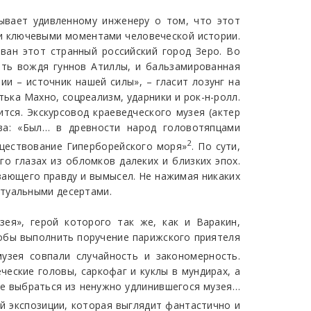
зывает удивленному инженеру о том, что этот
ми ключевыми моментами человеческой истории.
ван этот странный российский город Зеро. Во
ать вождя гуннов Атиллы, и бальзамированная
ии – источник нашей силы», – гласит лозунг на
тька Махно, соцреализм, ударники и рок-н-ролл.
тся. Экскурсовод краеведческого музея (актер
ва: «Был… в древности народ головотяпцами
2
уществование Гиперборейского моря»
. По сути,
о глазах из обломков далеких и близких эпох.
вающего правду и вымысел. Не нажимая никаких
ктуальными десертами.
ея», герой которого так же, как и Варакин,
чтобы выполнить поручение парижского приятеля
узея совпали случайность и закономерность.
еские головы, саркофаг и куклы в мундирах, а
рее выбраться из ненужно удлинившегося музея…
й экспозиции, которая выглядит фантастично и