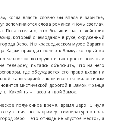
а», когда власть словно бы впала в забытье,
руг вспоминаются слова романса «Ночь светла».
а. Показательно, что большая часть действия
сажир, который с чемоданом в руке, окруженный
города Зеро. И в краеведческом музее Варакин
ца Кафки приходит ночью к Замку, который во
й реальности, которую не так просто понять и
не телефону, пытаясь объяснить, что на него
реговоры, где обсуждается его право входа на
льной канцелярией заканчиваются милостивым
ановится мистической дорогой в Замок Франца
уть. Какой ты – таков и твой Замок.
ческое полуночное время, время Зеро. С нуля
 отсутствия, но, например, температура в ноль
 город Зеро – это отнюдь не «пустое место», а