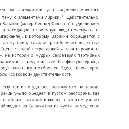
ногом стандартная для соцреалистического
1
 тему с элементами лирики»
. Действительно,
 Варакин (актер Леонид Филатов) с удивлением
, а заходящие в приемную люди почему-то не
игарханян), к которому Варакин обращается с
 антиутопия, которая разоблачает «слепоту»
 Сцена с голой секретаршей – злая пародия на
», на истории о мудрых секретарях партийных
сравнимая с тем, как если бы физкультурницы
рнут наизнанку и отброшен. Здесь Шахназаров
волы «совковой» действительности.
 ему так и не удалось, потому что на заводе
аракин уныло обедает в пустом ресторане, где
, в облике которой инженер с ужасом узнает
наблюдает за Варакиным из кухни, немедленно