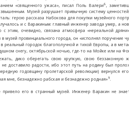
6
ванием «священного ужаса», писал Поль Валери
, заметив
озвышенным. Музей разрушает привычную систему ценносте
таль: герою рассказа Набокова для покупки музейного портр
случалось и с Варакиным: главный инженер завода умер, а нов
о с этим, очевидно, связана атмосфера «нереальной дрян
я в музей провинциального города, он «исполнял поручение ч
е в реальный городок благополучной и тихой Европы, а в мет
ушном снегу, октябрьской ночью, где-то на Мойке или на Фо
бежать, дико оберегать свою хрупкую, свою беззаконную ж
, не доставило радости, ибо этот путь на родину был проло
ередную годовщину пролетарской революции) вернулся его
9
ная мне, безнадежно рабская и безнадежно родная»
.
 привело его в странный музей. Инженер Варакин не знает