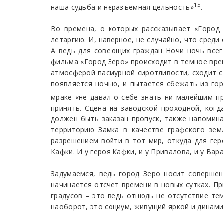
15
наша судьба и неразъемная цельность»
.
Во времена, о которых рассказывает «Город 
летаргию. И, наверное, не случайно, что сред
А ведь для совеющих граждан Ночи ночь всег
фильма «Город Зеро» происходит в темное врем
атмосферой пасмурной сиротливости, сходит с
появляется ночью, и пытается сбежать из го
мраке «не давал о себе знать ни малейшим п
принять. Сцена на заводской проходной, ког
должен быть заказан пропуск, также напомина
территорию Замка в качестве графского зем
разрешением войти в тот мир, откуда для ге
Кафки. И у героя Кафки, и у Привалова, и у Вар
Задумаемся, ведь город Зеро носит совершен
начинается отсчет времени в новых сутках. Пр
градусов – это ведь отнюдь не отсутствие тем
наоборот, это социум, живущий яркой и динам