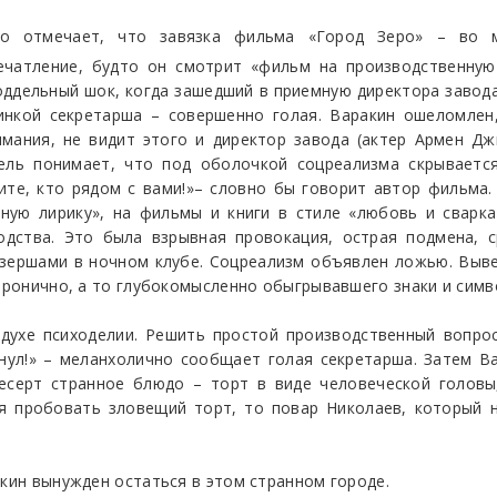
во отмечает, что завязка фильма «Город Зеро» – во м
печатление, будто он смотрит «фильм на производственную
оддельный шок, когда зашедший в приемную директора завода
нкой секретарша – совершенно голая. Варакин ошеломлен
мания, не видит этого и директор завода (актер Армен Дж
ль понимает, что под оболочкой соцреализма скрывается
ите, кто рядом с вами!»– словно бы говорит автор фильма.
нную лирику», на фильмы и книги в стиле «любовь и сварка
одства. Это была взрывная провокация, острая подмена, 
зершами в ночном клубе. Соцреализм объявлен ложью. Выве
 иронично, а то глубокомысленно обыгрывавшего знаки и сим
духе психоделии. Решить простой производственный вопрос
нул!» – меланхолично сообщает голая секретарша. Затем В
есерт странное блюдо – торт в виде человеческой головы
я пробовать зловещий торт, то повар Николаев, который 
акин вынужден остаться в этом странном городе.