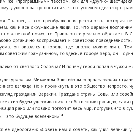
ким же «программным» текстом, как для «других» шестидеся
му, духовно раскрепоститься, что с успехом сделал програм
род Соловец – это преображенная реальность, которая не 
еем, как и все окружающие люди. То, что Варакин восприним
т по «светлой ночи», то Привалов ее реально обретает. В 
ково органично воспринимает и советскую повседневность,
нуема, он оказался в городе, где вполне можно жить. Те
 советским гражданином, то здесь, в городе Зеро, он – оди
алеко от светлого Соловца? И почему герой попал в чужой м
культурологом Михаилом Эпштейном «паралелльной» стране
ннего взгляда. Но и проникнуть в это общество непросто, ч
згляд гражданин Варакин. Граждане страны Совь, или совей
 всех сил будем удерживаться в собственных границах, сами 
изация рано или поздно поглотит весь мир, погрузив его в су
14
к – это будущее вселенной»
.
 ее идеологами: «Советь нам и советь, как учил великий уч