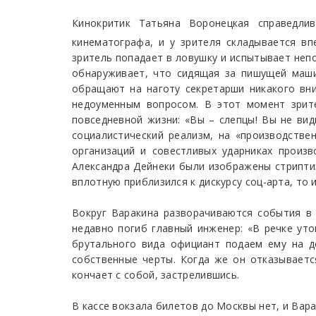
Кинокритик Татьяна Воронецкая справедли
кинематографа, и у зрителя складывается в
зритель попадает в ловушку и испытывает неп
обнаруживает, что сидящая за пишущей маши
обращают на наготу секретарши никакого вни
недоуменным вопросом. В этот момент зрите
повседневной жизни: «Вы – слепцы! Вы не вид
социалистический реализм, на «производстве
организаций и совестливых ударниках произв
Александра Дейнеки были изображены стрипти
вплотную приблизился к дискурсу соц-арта, то
Вокруг Варакина разворачиваются события в 
недавно погиб главный инженер: «В речке уто
брутального вида официант подаем ему на д
собственные черты. Когда же он отказываетс
кончает с собой, застрелившись.
В кассе вокзала билетов до Москвы нет, и Вар