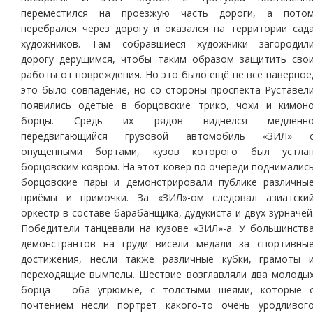
переместился на проезжую часть дороги, а пото
перебрался через дорогу и оказался на территории сад
художников. Там собравшиеся художники загородил
дорогу дерущимся, чтобы таким образом защитить сво
работы от повреждения. Но это было ещё не всё наверное
это было совпадение, но со стороны проспекта Руставел
появились одетые в борцовские трико, чохи и кимон
борцы. Средь их рядов виднелся медленн
передвигающийся грузовой автомобиль «ЗИЛ» 
опущенными бортами, кузов которого был устла
борцовским ковром. На этот ковер по очереди поднималис
борцовские пары и демонстрировали публике различны
приёмы и примочки. За «ЗИЛ»-ом следовал азиатски
оркестр в составе барабанщика, дудукиста и двух зурначей
Победители танцевали на кузове «ЗИЛ»-а. У большинств
демонстрантов на груди висели медали за спортивны
достижения, несли также различные кубки, грамоты 
переходящие вымпелы. Шествие возглавляли два молоды
борца – оба угрюмые, с толстыми шеями, которые 
почтением несли портрет какого-то очень уродливог