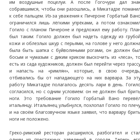
им воздушные поцелуи. А после Гогочури дал зна
собравшимся, чтобы они разошлись, а Микатадзе помани
к себе пальцем. Из-за уважения к Пичероне Горбатый Ван
ограничился лишь лёгкими упрёками, а потом ознакоми
Гогило с планом Пичероне и предложил ему работу. Пла
был таким: Гогило должен был надеть одежду из грубо
кожи и облезлых шкур с перьями, на голове у него должн
была быть шапка с буйволиными рогами, он должен бы
босым и чумазым с диким криком выскочить из «леса», т
есть из сада художников, должен был перейти через трасс
и напасть на «римлян», которые, в свою очередь
отбивались бы от нападающего на них варвара. За эт
работу Микатадзе полагалось десять лари в день. Гогил
согласился, но с одним условием: он не должен был брит
ноги. Это требование Гогило Горбатый Вано перевё
итальянцу. Итальянец улыбнулся, похлопал Гогило по плеч
и на своём благозвучном языке заявил, что варвару брит
ноги не положено.
Греко-римский ресторан расширился, разбогател и ста
одним из престижных заведений в городе. Теперь ег