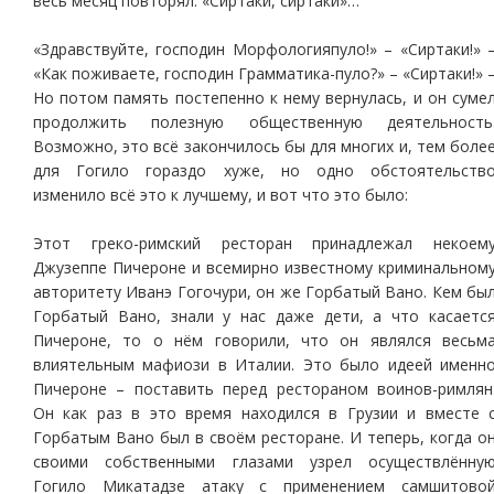
весь месяц повторял: «Сиртаки, сиртаки»…
«Здравствуйте, господин Морфологияпуло!» – «Сиртаки!» 
«Как поживаете, господин Грамматика-пуло?» – «Сиртаки!» 
Но потом память постепенно к нему вернулась, и он суме
продолжить полезную общественную деятельность
Возможно, это всё закончилось бы для многих и, тем боле
для Гогило гораздо хуже, но одно обстоятельств
изменило всё это к лучшему, и вот что это было:
Этот греко-римский ресторан принадлежал некоем
Джузеппе Пичероне и всемирно известному криминальном
авторитету Иванэ Гогочури, он же Горбатый Вано. Кем бы
Горбатый Вано, знали у нас даже дети, а что касаетс
Пичероне, то о нём говорили, что он являлся весьм
влиятельным мафиози в Италии. Это было идеей именн
Пичероне – поставить перед рестораном воинов-римлян
Он как раз в это время находился в Грузии и вместе 
Горбатым Вано был в своём ресторане. И теперь, когда о
своими собственными глазами узрел осуществлённу
Гогило Микатадзе атаку с применением самшитово