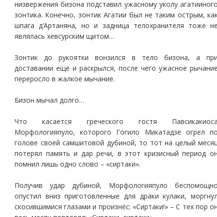
низвержения бизона подставил ужасному уколу агатииног
зонтика. Конечно, зонтик Агатии был не таким острым, ка
шпага д’Артаняна, но и задница телохранителя тоже н
являлась хевсурским щитом…
Зонтик до рукоятки вонзился в тело бизона, а пр
доставании ещё и раскрылся, после чего ужасное рычани
переросло в жалкое мычание.
Бизон мычал долго…
Что касается греческого гостя Павсикакиос
Морфологияпуло, которого Гогило Микатадзе огрел п
голове своей самшитовой дубиной, то тот на целый меся
потерял память и дар речи, в этот кризисный период о
помнил лишь одно слово – «сиртаки».
Получив удар дубиной, Морфологияпуло беспомощн
опустил вниз приготовленные для драки кулаки, моргну
скосившимися глазами и произнёс: «Сиртаки!» – С тех пор о