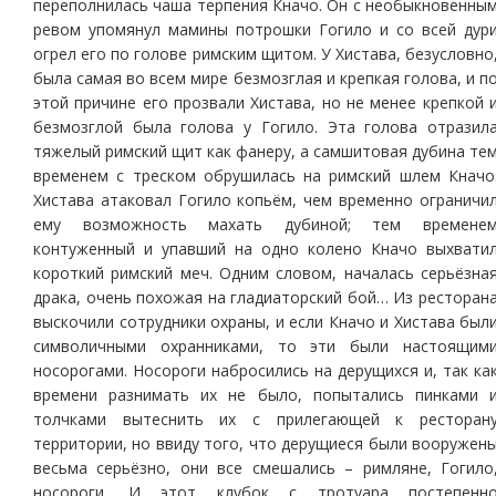
переполнилась чаша терпения Кначо. Он с необыкновенны
ревом упомянул мамины потрошки Гогило и со всей дур
огрел его по голове римским щитом. У Хистава, безусловно
была самая во всем мире безмозглая и крепкая голова, и п
этой причине его прозвали Хистава, но не менее крепкой 
безмозглой была голова у Гогило. Эта голова отразил
тяжелый римский щит как фанеру, а самшитовая дубина те
временем с треском обрушилась на римский шлем Кначо
Хистава атаковал Гогило копьём, чем временно ограничи
ему возможность махать дубиной; тем времене
контуженный и упавший на одно колено Кначо выхвати
короткий римский меч. Одним словом, началась серьёзна
драка, очень похожая на гладиаторский бой… Из ресторан
выскочили сотрудники охраны, и если Кначо и Хистава был
символичными охранниками, то эти были настоящим
носорогами. Носороги набросились на дерущихся и, так ка
времени разнимать их не было, попытались пинками 
толчками вытеснить их с прилегающей к ресторан
территории, но ввиду того, что дерущиеся были вооружен
весьма серьёзно, они все смешались – римляне, Гогило
носороги. И этот клубок с тротуара постепенн