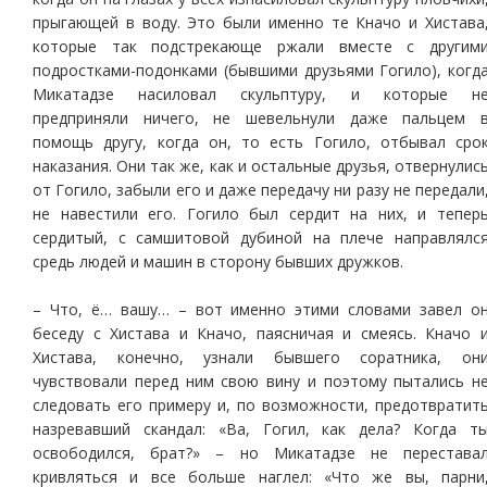
прыгающей в воду. Это были именно те Кначо и Хистава
которые так подстрекающе ржали вместе с другим
подростками-подонками (бывшими друзьями Гогило), когд
Микатадзе насиловал скульптуру, и которые н
предприняли ничего, не шевельнули даже пальцем 
помощь другу, когда он, то есть Гогило, отбывал сро
наказания. Они так же, как и остальные друзья, отвернулис
от Гогило, забыли его и даже передачу ни разу не передали
не навестили его. Гогило был сердит на них, и тепер
сердитый, с самшитовой дубиной на плече направлялс
средь людей и машин в сторону бывших дружков.
– Что, ё… вашу… – вот именно этими словами завел о
беседу с Хистава и Кначо, паясничая и смеясь. Кначо 
Хистава, конечно, узнали бывшего соратника, он
чувствовали перед ним свою вину и поэтому пытались н
следовать его примеру и, по возможности, предотвратит
назревавший скандал: «Ва, Гогил, как дела? Когда т
освободился, брат?» – но Микатадзе не перестава
кривляться и все больше наглел: «Что же вы, парни