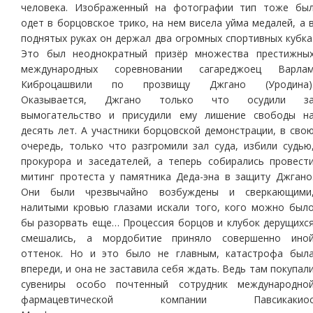
человека. Изображенный на фотографии тип тоже бы
одет в борцовское трико, на нем висела уйма медалей, а 
поднятых руках он держал два огромных спортивных кубка
Это был неоднократный призёр множества престижны
международных соревновании сагареджоец Варла
Киброцашвили по прозвищу Джгано (Уродина)
Оказывается, Джгано только что осудили з
вымогательство и присудили ему лишение свободы н
десять лет. А участники борцовской демонстрации, в сво
очередь, только что разгромили зал суда, избили судью
прокурора и заседателей, а теперь собирались провест
митинг протеста у памятника Деда-эна в защиту Джгано
Они были чрезвычайно возбуждены и сверкающими
налитыми кровью глазами искали того, кого можно был
бы разорвать еще… Процессия борцов и клубок дерущихс
смешались, а мордобитие приняло совершенно ино
оттенок. Но и это было не главным, катастрофа был
впереди, и она не заставила себя ждать. Ведь там покупал
сувениры особо почтенный сотрудник международно
фармацевтической компании Павсикакио