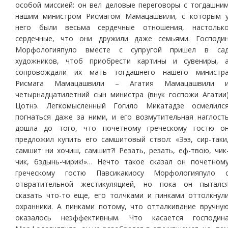
особой миссией: он вел деловые переговоры с тогдашни
нашим министром Рисмагом Мамацашвили, с которым 
него были весьма сердечные отношения, настольк
сердечные, что они дружили даже семьями. Господи
Морфологияпуло вместе с супругой пришел в са
художников, чтоб приобрести картины и сувениры, 
сопровождали их мать тогдашнего нашего министр
Рисмага Мамацашвили – Агатия Мамацашвили 
четырнадцатилетний сын министра (внук госпожи Агатии
Цотнэ. Легкомысленный Гогило Микатадзе осмелилс
погнаться даже за ними, и его возмутительная наглост
дошла до того, что почетному греческому гостю о
предложил купить его самшитовый ствол: «Эээ, сир-таки
самшит ни хочиш, самшит?! Резать, резать, еф-твою, чик
чик, бздынь-чирик!»… Нечто такое сказал он почетном
греческому гостю Павсикакиосу Морфологияпуло 
отвратительной жестикуляцией, но пока он пыталс
сказать что-то еще, его толчками и пинками оттолкнул
охранники. А пинками потому, что отталкивание вручну
оказалось неэффективным. Что касается господин