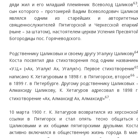
63
дяди жил и его младший племянник Всеволод Цаликов
сын которого – протоиерей Вадим Всеволодович Цалико
являлся одним из старейших и авторитетны
священнослужителей Пятигорской и Черкесской епархи
(ныне – за штатом), настоятелем церкви Успения Пресвято
Богородицы пос. Горячеводского.
6
Родственнику Цаликовых и своему другу Угалуку Цаликову
Коста посвятил два стихотворения под одним название
6
«У.Ц.» («Ах, Угалук! Ах, Угалук!»). Первое стихотворение
66
написано К. Хетагуровым в 1898 г. в Пятигорске, второе
в 1899 г. в Петербурге. Другому родственнику Цаликовых 
Алмахсиду Цаликову, К. Хетагуров адресовал в 1898 г
67
стихотворение «Ах, Алмахсид! Ах, Алмахсид!»
.
10 марта 1900 г. К. Хетагуров возвратился из херсонско
ссылки в Пятигорск и стал опять тесно общаться 
Цаликовыми и их общими пятигорскими друзьями. Кост
активно включился в общественную жизнь города. В мае