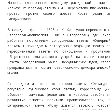
Направив главноначальствующему гражданской частью н
Кавказе генерал-адьютанту С.А. Шереметеву письменны
протест против своего ареста, Коста уехал и
Владикавказа.
В середине февраля 1893 г. К. Хетагуров переехал в г
Ставрополь-Кавказский (ныне г. Ставрополь), где нача
работать постоянным сотрудником газеты «Северны
Кавказ». С приходом К. Хетагурова в редакцию произошл
переориентация газеты по отношению к проблема
общественно-политического устройства жизни горцев
Газета, разделявшая ранее народнические идеи, стал
превращаться в орган революционно-демократическо
мысли.
Став одним из основных авторов газеты, К.Хетагуро
регулярно публиковал свои статьи, корреспонденции
обозрения, заметки, фельетоны, в которых разоблача
различные аспекты политики правительства. Так, 
сатирической поэме «Кому живется весело», котора