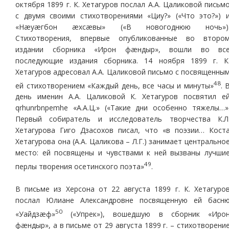
октября 1899 г. К. Хетагуров послал А.А. Цаликовой письм
с двумя своими стихотворениями «Циу?» («Что это?») 
«Нæуæгбон æхсæвы» («В новогоднюю ночь»)
Стихотворения, впервые опубликованные во второ
издании сборника «Ирон фæндыр», вошли во вс
последующие издания сборника. 14 ноября 1899 г. К
Хетагуров адресовал А.А. Цаликовой письмо с посвященны
48
ей стихотворением «Каждый день, все часы и минуты»
. 
день именин А.А. Цаликовой К. Хетагуров посвятил е
qrhunrbnpemhe «А.А.Ц.» («Такие дни особенно тяжелы…»
Первый собиратель и исследователь творчества К.Л
Хетагурова Гиго Дзасохов писал, что «в поэзии… Кост
Хетагурова она (А.А. Цаликова – Л.Г.) занимает центрально
место: ей посвящены и чувствами к ней вызваны лучши
49
перлы творения осетинского поэта»
.
В письме из Херсона от 22 августа 1899 г. К. Хетагуро
послал Юлиане Александровне посвященную ей басн
50
«Уайдзæф»
(«Упрек»), вошедшую в сборник «Иро
фæндыр», а в письме от 29 августа 1899 г. – стихотворени