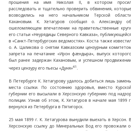
прошения на имя Николая II, в котором проси
расследовать и тщательно проверить обвинения, которы
возводились на него начальником Терской област
Кахановым. К. Хетагуров сообщил о. Александру о
ошеломляющем впечатлении на правительственные круг
его статьи «Неурядицы Северного Кавказа», публикующейс
в «Санкт-Петербургских ведомостях». Коста также извести
о. А. Цаликова о снятии Кавказским цензурным комитето
запрета на печатание «Ирон фæндыра», выпуск которог
был ранее задержан Кахановым, и успешном продвижени
41
через цензуру его пьесы «Дуня»
.
В Петербурге К. Хетагурову удалось добиться лишь замен
места ссылки. По состоянию здоровья, вместо Курско
губернии его высылали в Херсонскую губернию под надзо
полиции. Узнав об этом, К. Хетагуров в начале мая 1899 г
вернулся из Петербурга в Пятигорск.
25 мая 1899 г. К. Хетагурова вынудили выехать в Херсон. 
Херсонскую ссылку до Минеральных Вод его провожали о