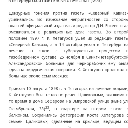
в петербургской газете «Сын отечества» (№73).
Цензурные гонения против газеты «Северный Кавказ
усиливались. Во избежание неприятностей со сторон
властей официальный издатель и редактор Д.И. Евсеев ста
вмешиваться в редакционные дела газеты. Во второ
половине 1897 г. К. Хетагуров ушел из редакции газет
«Северный Кавказ», а в 14 октября уехал в Петербург н
лечение в связи с туберкулезным процессом 
тазобедренном суставе. 25 ноября в Санкт-Петербургско
Александровской больнице для чернорабочих ему был
сделана хирургическая операция. К. Хетагуров пролежал 
больнице около семи месяцев.
Приехав 10 августа 1898 г. в Пятигорск на лечение водами
К. Хетагуров был тепло встречен Цаликовыми, жившими 
то время в доме Сеферова на Эмировской улице (ныне ул
23
Октябрьская, 38)
, в квартире на втором этаже 
балконом. Сохранились фотографии Коста Хетагурова 
семьей Цаликовых, сделанные на крыльце, ведущем с
24