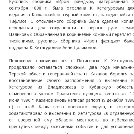
Рукопись сборника «Ирон фæндыр», датированная 
сентября 1898 г., была отослана К. Хетагуровым дл
издания в Кавказский цензурный комитет, находившийся 
Тифлисе. С отсылаемого сборника была сделана копия
переданная для сохранности в верные руки семь
Цаликовых. Обрамленная в коричневый кожаный переплет 
тиснениями, рукопись сборника «Ирон фæндыр» был
подарена К. Хетагуровым Анне Цаликовой.
Положение находившегося в Пятигорске К. Хетагуров
продолжало оставаться сложным. Два года начальни
Терской области генерал-лейтенант Каханов боролся з
восстановление своего распоряжения о выселении К
Хетагурова из Владикавказа в Кубанскую область
отмененного указом Правительствующего сената от 1
июня 1896 г. Каханов вновь написал рапорт (9 декабря 189
г.) в штаб Кавказского военного округа, в которо
ходатайствовал о выселении К. Хетагурова «в отдаленну
от вверенной ему области местность во избежани
преступных между осетинами событий и для успокоени
37