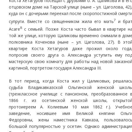
Коста Хетагуров посещал с друзьями о. А. Цаликова и в ег
отцовском доме на Тарской улице (ныне – ул. Цаголова, 42)
куда он с дочерьми переехал после скоропостижной смерт
7
супруги. Вместе со священником жила его мать
и бра
8
Асаге
с семьей. Позже Коста часто бывал в квартире н
той же улице, которую Цаликовы временно снимали в дом
полковника Коченова (ныне – ул. Цаголова, 27). В это
квартире Коста Хетагуров даже прожил около года
попросив своего друга о. Александра уступить ему по
мастерскую свою комнату для работы над новой заказно
картиной, портретом государя Александра III.
В тот период, когда Коста жил у Цаликовых, решалас
судьба Владикавказской Ольгинской женской школ
(трехклассное училище с пансионом, преобразованное 
1866 г. из осетинской женской школы, открыто
протоиереем А. Колиевым 10 мая 1862 г.). Учебно
заведение, носившее имя Великой княгини Ольг
Федоровны, жены наместника Кавказа, пользовалос
большой популярностью у осетин. Однако администраци