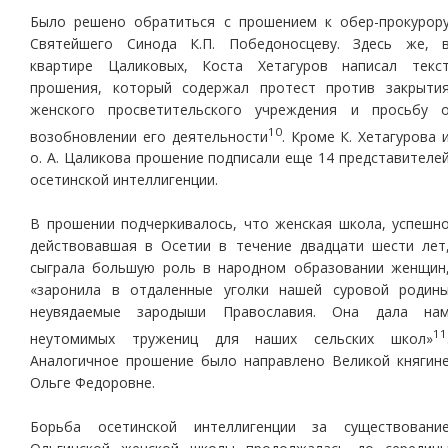
Было решено обратиться с прошением к обер-прокурор
Святейшего Синода К.П. Победоносцеву. Здесь же, 
квартире Цаликовых, Коста Хетагуров написал текс
прошения, который содержал протест против закрыти
женского просветительского учреждения и просьбу 
10
возобновлении его деятельности
. Кроме К. Хетагурова 
о. А. Цаликова прошение подписали еще 14 представителе
осетинской интеллигенции.
В прошении подчеркивалось, что женская школа, успешн
действовавшая в Осетии в течение двадцати шести лет
сыграла большую роль в народном образовании женщин
«заронила в отдаленные уголки нашей суровой родин
неувядаемые зародыши Православия. Она дала на
11
неутомимых тружениц для наших сельских школ»
Аналогичное прошение было направлено Великой княгин
Ольге Федоровне.
Борьба осетинской интеллигенции за существовани