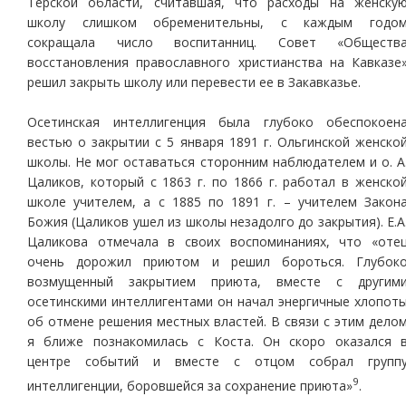
Терской области, считавшая, что расходы на женску
школу слишком обременительны, с каждым годо
сокращала число воспитанниц. Совет «Обществ
восстановления православного христианства на Кавказе
решил закрыть школу или перевести ее в Закавказье.
Осетинская интеллигенция была глубоко обеспокоен
вестью о закрытии с 5 января 1891 г. Ольгинской женско
школы. Не мог оставаться сторонним наблюдателем и о. А
Цаликов, который с 1863 г. по 1866 г. работал в женско
школе учителем, а с 1885 по 1891 г. – учителем Закон
Божия (Цаликов ушел из школы незадолго до закрытия). Е.А
Цаликова отмечала в своих воспоминаниях, что «оте
очень дорожил приютом и решил бороться. Глубок
возмущенный закрытием приюта, вместе с другим
осетинскими интеллигентами он начал энергичные хлопот
об отмене решения местных властей. В связи с этим дело
я ближе познакомилась с Коста. Он скоро оказался 
центре событий и вместе с отцом собрал групп
9
интеллигенции, боровшейся за сохранение приюта»
.