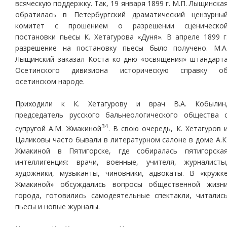
всяческую поддержку. Так, 19 января 1899 г. М.П. Лыщинска
обратилась в Петербургский драматический цензурны
комитет с прошением о разрешении сценическо
постановки пьесы К. Хетагурова «Дуня». В апреле 1899 г
разрешение на постановку пьесы было получено. М.А
Лыщинский заказал Коста ко дню «освящения» штандарт
Осетинского дивизиона историческую справку о
осетинском народе.
Приходили к К. Хетагурову и врач В.А. Кобылин
председатель русского бальнеологического общества 
34
супругой А.М. Жмакиной
. В свою очередь, К. Хетагуров 
Цаликовы часто бывали в литературном салоне в доме А.К
Жмакиной в Пятигорске, где собиралась пятигорска
интеллигенция: врачи, военные, учителя, журналисты
художники, музыканты, чиновники, адвокаты. В «кружк
Жмакиной» обсуждались вопросы общественной жизн
города, готовились самодеятельные спектакли, читалис
пьесы и новые журналы.