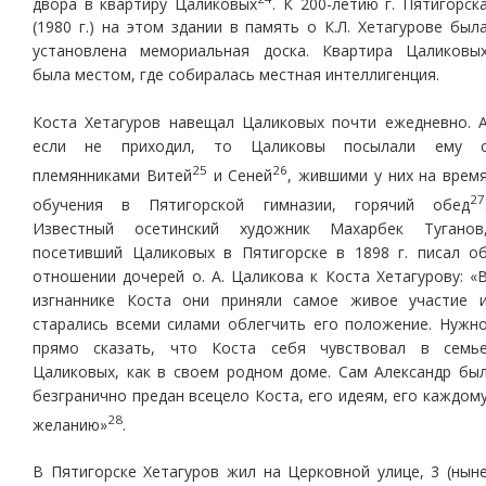
двора в квартиру Цаликовых
. К 200-летию г. Пятигорск
(1980 г.) на этом здании в память о К.Л. Хетагурове был
установлена мемориальная доска. Квартира Цаликовы
была местом, где собиралась местная интеллигенция.
Коста Хетагуров навещал Цаликовых почти ежедневно. 
если не приходил, то Цаликовы посылали ему 
25
26
племянниками Витей
и Сеней
, жившими у них на врем
27
обучения в Пятигорской гимназии, горячий обед
Известный осетинский художник Махарбек Туганов
посетивший Цаликовых в Пятигорске в 1898 г. писал о
отношении дочерей о. А. Цаликова к Коста Хетагурову: «
изгнаннике Коста они приняли самое живое участие 
старались всеми силами облегчить его положение. Нужн
прямо сказать, что Коста себя чувствовал в семь
Цаликовых, как в своем родном доме. Сам Александр бы
безгранично предан всецело Коста, его идеям, его каждом
28
желанию»
.
В Пятигорске Хетагуров жил на Церковной улице, 3 (нын