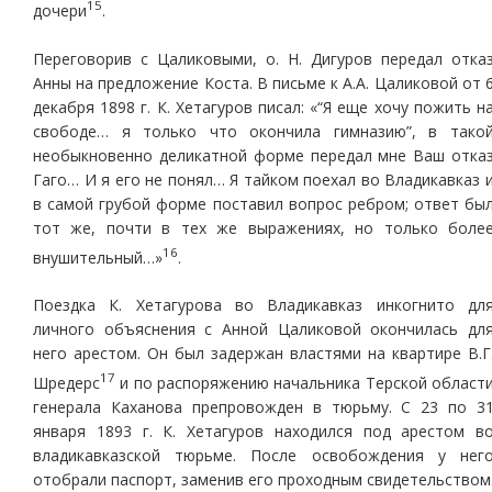
15
дочери
.
Переговорив с Цаликовыми, о. Н. Дигуров передал отка
Анны на предложение Коста. В письме к А.А. Цаликовой от 
декабря 1898 г. К. Хетагуров писал: «“Я еще хочу пожить н
свободе… я только что окончила гимназию”, в тако
необыкновенно деликатной форме передал мне Ваш отка
Гаго… И я его не понял… Я тайком поехал во Владикавказ 
в самой грубой форме поставил вопрос ребром; ответ бы
тот же, почти в тех же выражениях, но только боле
16
внушительный…»
.
Поездка К. Хетагурова во Владикавказ инкогнито дл
личного объяснения с Анной Цаликовой окончилась дл
него арестом. Он был задержан властями на квартире В.Г
17
Шредерс
и по распоряжению начальника Терской област
генерала Каханова препровожден в тюрьму. С 23 по 3
января 1893 г. К. Хетагуров находился под арестом в
владикавказской тюрьме. После освобождения у нег
отобрали паспорт, заменив его проходным свидетельством