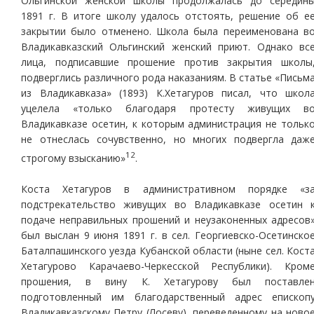
Ольгинской женской школы продолжалась до середин
1891 г. В итоге школу удалось отстоять, решение об е
закрытии было отменено. Школа была переименована в
Владикавказский Ольгинский женский приют. Однако вс
лица, подписавшие прошение против закрытия школы
подверглись различного рода наказаниям. В статье «Письм
из Владикавказа» (1893) К.Хетагуров писал, что школ
уцелела «только благодаря протесту живущих в
Владикавказе осетин, к которым администрация не тольк
не отнеслась сочувственно, но многих подвергла даж
12
строгому взысканию»
.
Коста Хетагуров в административном порядке «з
подстрекательство живущих во Владикавказе осетин 
подаче неправильных прошений и неузаконенных адресов
был выслан 9 июня 1891 г. в сел. Георгиевско-Осетинско
Баталпашинского уезда Кубанской области (ныне сел. Кост
Хетагурово Карачаево-Черкесской Республики). Кром
прошения, в вину К. Хетагурову был поставле
подготовленный им благодарственный адрес епископ
Владикавказскому Петру (Лосеву), переведенному на ново