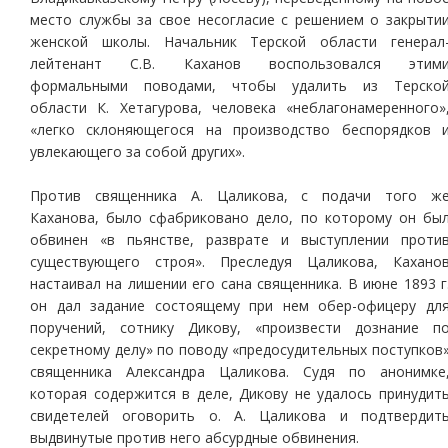
место службы за свое несогласие с решением о закрыти
женской школы. Начальник Терской области генерал
лейтенант С.В. Каханов воспользовался этим
формальными поводами, чтобы удалить из Терско
области К. Хетагурова, человека «неблагонамеренного»
«легко склоняющегося на производство беспорядков 
увлекающего за собой других».
Против священника А. Цаликова, с подачи того ж
Каханова, было сфабриковано дело, по которому он бы
обвинен «в пьянстве, разврате и выступлении проти
существующего строя». Преследуя Цаликова, Кахано
настаивал на лишении его сана священника. В июне 1893 г
он дал задание состоящему при нем обер-офицеру дл
поручений, сотнику Дикову, «произвести дознание п
секретному делу» по поводу «предосудительных поступков
священника Александра Цаликова. Судя по анонимке
которая содержится в деле, Дикову не удалось принудит
свидетелей оговорить о. А. Цаликова и подтвердит
выдвинутые против него абсурдные обвинения.