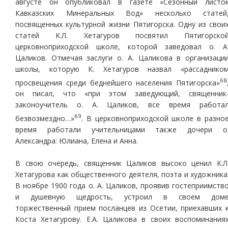
августе он опубликовал в газете «Сезонный листо
Кавказских Минеральных Вод» несколько статей
посвященных культурной жизни Пятигорска. Одну из свои
статей К.Л. Хетагуров посвятил Пятигорско
церковноприходской школе, которой заведовал о. А
Цаликов. Отмечая заслуги о. А. Цаликова в организаци
школы, которую К. Хетагуров назвал «рассаднико
68
просвещения среди беднейшего населения Пятигорска»
он писал, что «при этом заведующий, священник
законоучитель о. А. Цаликов, все время работа
69
безвозмездно…»
. В церковноприходской школе в разно
время работали учительницами также дочери о
Александра: Юлиана, Елена и Анна.
В свою очередь, священник Цаликов высоко ценил К.Л
Хетагурова как общественного деятеля, поэта и художника
В ноябре 1900 года о. А. Цаликов, проявив гостеприимств
и душевную щедрость, устроил в своем дом
торжественный прием посланцев из Осетии, приехавших 
Коста Хетагурову. Е.А. Цаликова в своих воспоминания