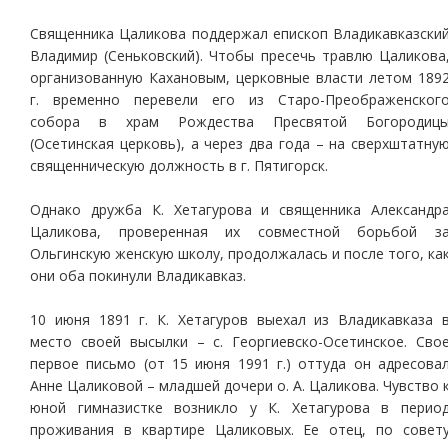
Священника Цаликова поддержал епископ Владикавказски
Владимир (Сеньковский). Чтобы пресечь травлю Цаликова
организованную Кахановым, церковные власти летом 189
г. временно перевели его из Старо-Преображенског
собора в храм Рождества Пресвятой Богородиц
(Осетинская церковь), а через два года – на сверхштатну
священническую должность в г. Пятигорск.
Однако дружба К. Хетагурова и священника Александр
Цаликова, проверенная их совместной борьбой з
Ольгинскую женскую школу, продолжалась и после того, ка
они оба покинули Владикавказ.
10 июня 1891 г. К. Хетагуров выехал из Владикавказа 
место своей высылки – с. Георгиевско-Осетинское. Сво
первое письмо (от 15 июня 1991 г.) оттуда он адресова
Анне Цаликовой – младшей дочери о. А. Цаликова. Чувство 
юной гимназистке возникло у К. Хетагурова в перио
проживания в квартире Цаликовых. Ее отец, по совет