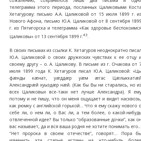
сожалению, сохранилось лишь два письма и одн
телеграмма этого периода, посланных Цаликовыми Кост
Хетагурову: письмо А.А. Цаликовой от 15 июля 1899 г. и
Нового Афона, письмо Ю.А. Цаликовой от 8 сентября 189
г. из Пятигорска и телеграмма «Как здоровье беспокоимс
43
Цаликовы» от 13 сентября 1899 г.
.
В своих письмах из ссылки К. Хетагуров неоднократно писа
Ю.А. Цаликовой о своих дружеских чувствах к ее отцу 
своему другу – о. А. Цаликову. В письме из г. Очакова от 
июля 1899 года К. Хетагуров писал Ю.А. Цаликовой: «Ц
фæнды кæнат, уæддæр уæм æгас Цæлыккатæ
Александрæй хуыздæр нæй. (Как бы Вы ни старались, но и
всех Цаликовых все-таки нет лучше Александра). Я ем
потому и не пишу, что он меня ощущает и видит насквозь
как рюмку с английской горькой… Что я ему скажу нового 
себе ли, о нем ли, о Вас ли, а тем более, о какой-нибуд
отвлеченной идее? Вы только “образованные дочки”, как о
вас называет, да и вся ваша родня не хотите понимать его
“Нет пророка в своем отечестве”, говорят… Пора б
изменить эти старые истины на что-нибудь боле