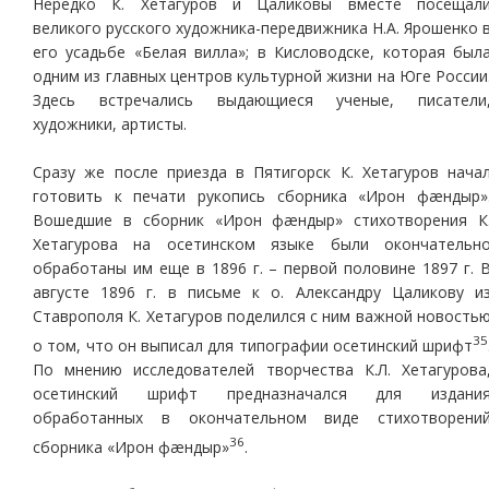
Нередко К. Хетагуров и Цаликовы вместе посещал
великого русского художника-передвижника Н.А. Ярошенко 
его усадьбе «Белая вилла»; в Кисловодске, которая был
одним из главных центров культурной жизни на Юге России
Здесь встречались выдающиеся ученые, писатели
художники, артисты.
Сразу же после приезда в Пятигорск К. Хетагуров нача
готовить к печати рукопись сборника «Ирон фæндыр»
Вошедшие в сборник «Ирон фæндыр» стихотворения К
Хетагурова на осетинском языке были окончательн
обработаны им еще в 1896 г. – первой половине 1897 г. 
августе 1896 г. в письме к о. Александру Цаликову и
Ставрополя К. Хетагуров поделился с ним важной новость
35
о том, что он выписал для типографии осетинский шрифт
По мнению исследователей творчества К.Л. Хетагурова
осетинский шрифт предназначался для издани
обработанных в окончательном виде стихотворени
36
сборника «Ирон фæндыр»
.