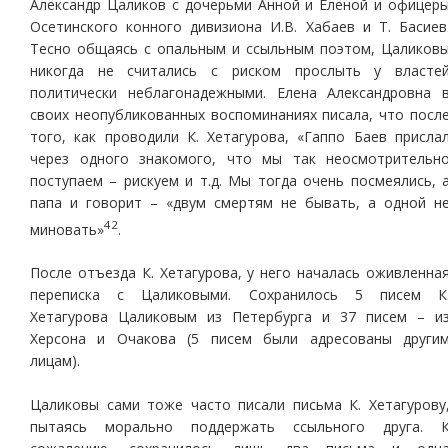
Александр Цаликов с дочерьми Анной и Еленой и офицер
Осетинского конного дивизиона И.В. Хабаев и Т. Басиев
Тесно общаясь с опальным и ссыльным поэтом, Цаликов
никогда не считались с риском прослыть у власте
политически неблагонадежными. Елена Александровна 
своих неопубликованных воспоминаниях писала, что посл
того, как проводили К. Хетагурова, «Гаппо Баев присла
через одного знакомого, что мы так неосмотрительн
поступаем – рискуем и т.д. Мы тогда очень посмеялись, 
папа и говорит – «двум смертям не бывать, а одной н
42
миновать»
.
После отъезда К. Хетагурова, у него началась оживленна
переписка с Цаликовыми. Сохранилось 5 писем К
Хетагурова Цаликовым из Петербурга и 37 писем – и
Херсона и Очакова (5 писем были адресованы други
лицам).
Цаликовы сами тоже часто писали письма К. Хетагурову
пытаясь морально поддержать ссыльного друга. 