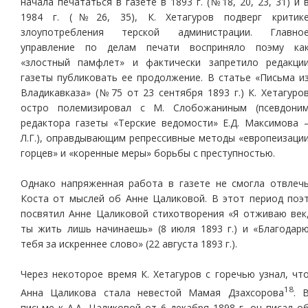
начала печататься в газете в 1893 г. (№18, 20, 23, 31) и 
1984 г. (№26, 35), К. Хетагуров подверг критик
злоупотребления терской администрации. Главно
управление по делам печати восприняло поэму ка
«злостный памфлет» и фактически запретило редакци
газеты публиковать ее продолжение. В статье «Письма и
Владикавказа» (№75 от 23 сентября 1893 г.) К. Хетагуро
остро полемизировал с М. Слобожаниным (псевдони
редактора газеты «Терские ведомости» Е.Д. Максимова 
Л.Г.), оправдывающим репрессивные методы «европеизаци
горцев» и «коренные меры» борьбы с преступностью.
Однако напряженная работа в газете не смогла отвлеч
Коста от мыслей об Анне Цаликовой. В этот период поэ
посвятил Анне Цаликовой стихотворения «Я отживаю век
ты жить лишь начинаешь» (8 июля 1893 г.) и «Благодар
тебя за искреннее слово» (22 августа 1893 г.).
Через некоторое время К. Хетагуров с горечью узнал, чт
18
Анна Цаликова стала невестой Мамая Дзахсорова
. 
письме к А.А. Цаликовой от 6 декабря 1898 г. он писал о