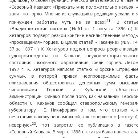
Цаликову о своей публицистической деятельности в газет
«Северный Кавказ»: «Приехать мне положительно нельзя, 
занят по горло. Многие из служащих в редакции уехали, и 
21
принужден работать чуть не за всех»
. В стать
«Владикавказские письма» (№61 от 1 августа 1896 г.) К
Хетагуров подверг резкой критике насильственные метод
«просвещения» горцев. В цикле статей «Накануне» (№9, 14
37 за 1897 г.) К. Хетагуров поднял вопросы реорганизаци
судопроизводства на Кавказе, неудовлетворительног
состояния школьного образования среди горцев. Лето
1897 г. К. Хетагуров написал статью «Горские штрафны
суммы», в которой привел неопровержимые факт
присваивания общественных денежных сумм высшим
чиновниками Терской и Кубанской областны
администраций. Однако после того, как начальник Терско
области С. Каханов сообщил ставропольскому генерал
губернатору Н.Е. Никифораки о том, что статью «…
печатанию нахожу невозможной, как совершенно [ложную]
22
неверную»
, тот запретил ее публикацию в газет
«Северный Кавказ». В марте 1898 г. статья была напечатан