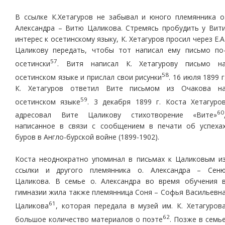
В ссылке К.Хетагуров не забывал и юного племянника о
Александра – Витю Цаликова. Стремясь пробудить у Вит
интерес к осетинскому языку, К. Хетагуров просил через Е.А
Цаликову передать, чтобы тот написал ему письмо по
57
осетински
. Витя написал К. Хетагурову письмо н
58
осетинском языке и прислал свои рисунки
. 16 июля 1899 г
К. Хетагуров ответил Вите письмом из Очакова н
59
осетинском языке
. 3 декабря 1899 г. Коста Хетагуро
60
адресовал Вите Цаликову стихотворение «Вите»
написанное в связи с сообщением в печати об успеха
буров в Англо-бурской войне (1899-1902).
Коста неоднократно упоминал в письмах к Цаликовым и
ссылки и другого племянника о. Александра – Сен
Цаликова. В семье о. Александра во время обучения 
гимназии жила также племянница Соня – Софья Васильевн
61
Цаликова
, которая передала в музей им. К. Хетагуров
62
большое количество материалов о поэте
. Позже в семь