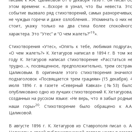
этом времени: «…Вскоре я узнал, что Вы невеста. Эт
событие вызвало ряд стихотворений, самых разноречивых
не чуждых горечи и даже озлобления… Упоминать о них н
стоит, укажу только на два стиха более спокойног
19
характера. Это “Утес” и “О чем жалеть?”
».
Стихотворения «Утес», «Опять к тебе, любимая подруга»
«О чем жалеть?» К. Хетагуров написал в 1894 г. В том ж
году К. Хетагуров написал стихотворение «Расстаться н
трудно…», посвященное, предположительно, трем сестра
Цаликовым. В оригинале этого стихотворения значилс
подзаголовок «Посвящается трем грациям» (15 декабря). 
июля 1896 г. в газете «Северный Кавказ» (№53) был
опубликовано одно из лучших стихотворений К. Хетагурова
созданных на русском языке: «Не верь, что я забыл родны
20
наши горы»
. Стихотворение было обращено к А.А
Цаликовой.
В августе 1896 г. К. Хетагуров из Ставрополя писал о. А