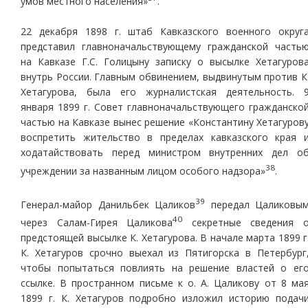
умов местного населения»
.
22 декабря 1898 г. штаб Кавказского военного округ
представил главноначальствующему гражданской часть
на Кавказе Г.С. Голицыну записку о высылке Хетагуров
внутрь России. Главным обвинением, выдвинутым против К
Хетагурова, была его журналистская деятельность. 
января 1899 г. Совет главноначальствующего гражданско
частью на Кавказе вынес решение «Константину Хетагуров
воспретить жительство в пределах кавказского края 
ходатайствовать перед министром внутренних дел о
38
учреждении за названным лицом особого надзора»
.
39
Генерал-майор Данильбек Цаликов
передал Цаликовы
40
через Салам-Гирея Цаликова
секретные сведения 
предстоящей высылке К. Хетагурова. В начале марта 1899 г
К. Хетагуров срочно выехал из Пятигорска в Петербург
чтобы попытаться повлиять на решение властей о ег
ссылке. В пространном письме к о. А. Цаликову от 8 ма
1899 г. К. Хетагуров подробно изложил историю подач