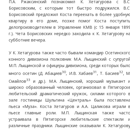
П.А. Ржаксинский познакомил К. Хетагурова с В.С
Борисовским, с которым тот быстро подружился. В.С
Борисовский предложил Коста переехать в более удобну
квартиру в его доме, позже помог Коста поступит
делопроизводителем в Управление КМВ (с 15 января 189
г.). Чета Борисовских нередко заходила к К. Хетагурову н
субботние вечера.
У К. Хетагурова также часто бывали командир Осетинског
конного дивизиона полковник М.А. Лыщинский с супруго
М.П. Лыщинской и офицеры дивизиона, среди которых был
30
31
32
много осетин (Д. Абациев
, И.В. Хабаев
, Т. Басиев
, М
33
Смайлов
и др.). М.А. Лыщинский, хороший музыкант 
широко образованный человек, организовал в Пятигорск
любительский драматический кружок, силами которого 
зале гостиницы Шульгина «Централь» была поставлен
пьеса «Муза». Коста Хетагуров и А.А. Цаликова играли 
пьесе главные роли. М.П. Лыщинская также част
устраивала в Пятигорске любительские спектакли 
различные праздники. Лыщинские оказывали К. Хетагуров