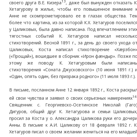
13
своего друга В.Е. Кизера
, даже был вынужден отказать К
Хетагурову в жилье, чтобы его повышенное внимание 
Анне не скомпрометировало ее в глазах общества. Те
более что картина, из-за которой К.Х. Хетагуров поселилс
у Цаликовых, была давно написана. Под впечатлением эти
тягостных событий К. Хетагуров написал нескольк
стихотворений. Весной 1891 г., за день до своего ухода о
Цаликовых, Коста написал стихотворение «Хæрзбон
(«Прощай»), вошедшее в сборник «Ирон фæндыр». Позже п
этому же поводу К. Хетагуровым были написан
стихотворения «Соната Джусковского» (10 июня 1891 г.) 
«Один, опять один, без призрака родного» (11 июля 1893 г.).
В письме, посланном Анне 12 января 1892 г., Коста раскры
14
ей свои чувства и заявил о своих серьезных намерениях
Священник с. Георгиевско-Осетинское Николай (Гаго
Дигуров, общий друг К. Хетагурова и семьи Цаликовых
просил за Коста у о. Александра Цаликова руки его дочер
Анны. В письме к А.И. Цаликову от 18 февраля 1892 г. К
Хетагуров писал о своем желании жениться на его младше