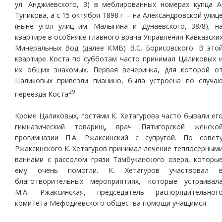
ул. Анджиевского, 3) в меблированных номерах купца А
Тупикова, а с 15 октября 1898 г. – на Александровской улиц
(ныне угол улиц им. Малыгина и Дунаевского, 38/8), н
квартире в особняке главного врача Управления Кавказски
Минеральных Вод (далее КМВ) В.С. Борисовского. В это
квартире Коста по субботам часто принимал Цаликовых 
их общих знакомых. Первая вечеринка, для которой о
Цаликовых привезли пианино, была устроена по случа
29
переезда Коста
.
Кроме Цаликовых, гостями К. Хетагурова часто бывали ег
гимназический товарищ, врач Пятигорской женско
прогимназии П.А. Ржаксинский с супругой. По совет
Ржаксинского К. Хетагуров принимал лечение теплосерным
ваннами с рассолом грязи Тамбуканского озера, которы
ему очень помогли. К. Хетагуров участвовал 
благотворительных мероприятиях, которые устраивал
М.А. Ржаксинская, председатель распорядительног
комитета Мефодиевского общества помощи учащимся.