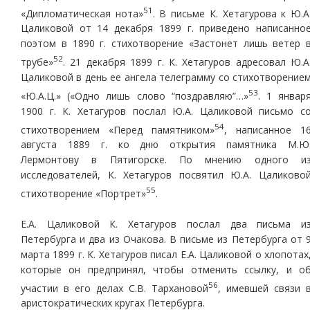
51
«Дипломатическая нота»
. В письме К. Хетагурова к Ю.А
Цаликовой от 14 декабря 1899 г. приведено написанно
поэтом в 1890 г. стихотворение «Застонет лишь ветер 
52
трубе»
. 21 декабря 1899 г. К. Хетагуров адресовал Ю.А
Цаликовой в день ее ангела телеграмму со стихотворение
53
«Ю.А.Ц.» («Одно лишь слово “поздравляю”…»
. 1 январ
1900 г. К. Хетагуров послал Ю.А. Цаликовой письмо с
54
стихотворением «Перед памятником»
, написанное 1
августа 1889 г. ко дню открытия памятника М.Ю
Лермонтову в Пятигорске. По мнению одного и
исследователей, К. Хетагуров посвятил Ю.А. Цаликово
55
стихотворение «Портрет»
.
Е.А. Цаликовой К. Хетагуров послал два письма и
Петербурга и два из Очакова. В письме из Петербурга от 
марта 1899 г. К. Хетагуров писал Е.А. Цаликовой о хлопотах
которые он предпринял, чтобы отменить ссылку, и о
56
участии в его делах С.В. Тархановой
, имевшей связи 
аристократических кругах Петербурга.