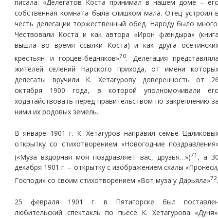
писала: «Делегатов Коста принимал в нашем доме – ег
собственная комната была слишком мала. Отец устроил 
честь делегации торжественный обед. Народу было много
Чествовали Коста и как автора «Ирон фæндыра» (книг
вышла во время ссылки Коста) и как друга осетински
70
крестьян и горцев-бедняков»
. Делегация представлял
жителей селений Нарского прихода, от имени которы
делегаты вручили К. Хетагурову доверенность от 2
октября 1900 года, в которой уполномочивали ег
ходатайствовать перед правительством по закреплению з
ними их родовых земель.
В январе 1901 г. К. Хетагуров направил семье Цаликовы
открытку со стихотворением «Новогодние поздравления
71
(«Муза вздорная моя поздравляет вас, друзья…»)
, а 3
декабря 1901 г. – открытку с изображением скалы «Пронеси
72
Господи» со своим стихотворением «Вот муза у Дарьяла»
25 февраля 1901 г. в Пятигорске был поставле
любительский спектакль по пьесе К. Хетагурова «Дуня»