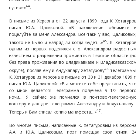
44
путное»
.
В письме из Херсона от 22 августа 1899 года К. Хетагуро
писал Ю.А. Цаликовой: «В заключение обнимите 
поцелуйте за меня Александра. Все-таки у вас, Цаликовых
45
такого не было и навряд ли когда будет…»
. К. Хетагуро
одним из первых поделился с о. Александром радостны
известием о разрешении проживать в Терской области (н
без права проживания во Владикавказе и Владикавказско
46
округе), послав ему и Андукапару Хетагурову
телеграммы
К. Хетагуров из Херсона в письме от 30 и 31 декабря 1899 г
писал Ю.А. Цаликовой: «Вы можете себе представить, чт
со мной делается! Телеграмма получена в 1/2 первог
ночи… Я сейчас же помчался в почтово-телеграфну
контору и дал две телеграммы Александру и Андухъапару
47
Теперь и Вам списал копию манифеста…»
.
Во многие письма, написанные К. Хетагуровым из Херсон
А.А. и Ю.А. Цаликовым, поэт помещал свои стихи. 2