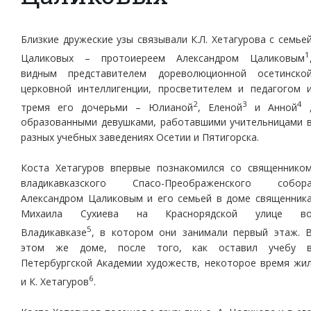
Близкие дружеские узы связывали К.Л. Хетагурова с семье
1
Цаликовых – протоиереем Александром Цаликовым
видным представителем дореволюционной осетинско
церковной интеллигенции, просветителем и педагогом 
2
3
4
тремя его дочерьми – Юлианой
, Еленой
и Анной
образованными девушками, работавшими учительницами 
разных учебных заведениях Осетии и Пятигорска.
Коста Хетагуров впервые познакомился со священнико
владикавказского Спасо-Преображенского собор
Александром Цаликовым и его семьей в доме священник
Михаила Сухиева на Краснорядской улице в
5
Владикавказе
, в котором они занимали первый этаж. 
этом же доме, после того, как оставил учебу 
Петербургской Академии художеств, некоторое время жи
6
и К. Хетагуров
.