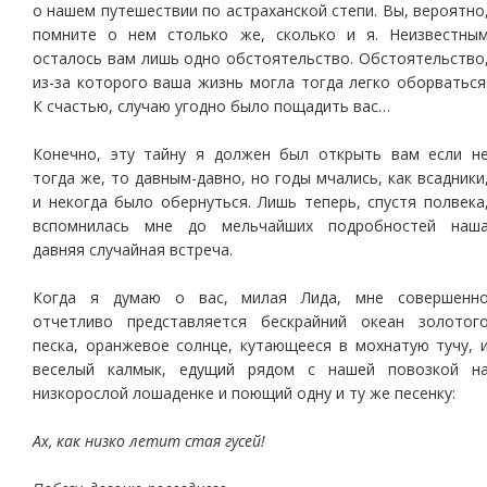
о нашем путешествии по астраханской степи. Вы, вероятно
помните о нем столько же, сколько и я. Неизвестны
осталось вам лишь одно обстоятельство. Обстоятельство
из-за которого ваша жизнь могла тогда легко оборваться
К счастью, случаю угодно было пощадить вас…
Конечно, эту тайну я должен был открыть вам если н
тогда же, то давным-давно, но годы мчались, как всадники
и некогда было обернуться. Лишь теперь, спустя полвека
вспомнилась мне до мельчайших подробностей наш
давняя случайная встреча.
Когда я думаю о вас, милая Лида, мне совершенн
отчетливо представляется бескрайний океан золотог
песка, оранжевое солнце, кутающееся в мохнатую тучу, 
веселый калмык, едущий рядом с нашей повозкой н
низкорослой лошаденке и поющий одну и ту же песенку:
Ах, как низко летит стая гусей!