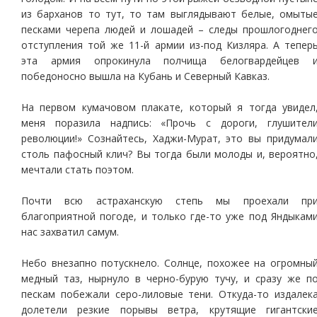
из барханов то тут, то там выглядывают белые, омыты
песками черепа людей и лошадей – следы прошлогоднег
отступления той же 11-й армии из-под Кизляра. А тепер
эта армия опрокинула полчища белогвардейцев 
победоносно вышла на Кубань и Северный Кавказ.
На первом кумачовом плакате, который я тогда увидел
меня поразила надпись: «Прочь с дороги, глушител
революции!» Сознайтесь, Хаджи-Мурат, это вы придумал
столь пафосный клич? Вы тогда были молоды и, вероятно
мечтали стать поэтом.
Почти всю астраханскую степь мы проехали пр
благоприятной погоде, и только где-то уже под Яндыкам
нас захватил самум.
Небо внезапно потускнело. Солнце, похожее на огромны
медный таз, нырнуло в черно-бурую тучу, и сразу же п
пескам побежали серо-лиловые тени. Откуда-то издалек
долетели резкие порывы ветра, крутящие гигантски