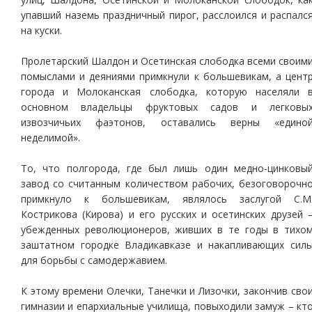
упавший наземь праздничный пирог, расслоился и распалс
на куски.
Пролетарский Шалдон и Осетинская слободка всеми своим
помыслами и деяниями примкнули к большевикам, а цент
города и Молоканская слободка, которую населяли 
основном владельцы фруктовых садов и легковы
извозчичьих фаэтонов, оставались верны «едино
неделимой».
То, что полгорода, где был лишь один медно-цинковы
завод со считанным количеством рабочих, безоговорочн
примкнуло к большевикам, являлось заслугой С.М
Кострикова (Кирова) и его русских и осетинских друзей 
убежденных революционеров, живших в те годы в тихо
заштатном городке Владикавказе и накапливающих сил
для борьбы с самодержавием.
К этому времени Олечки, Танечки и Лизочки, закончив сво
гимназии и епархиальные училища, повыходили замуж – кт