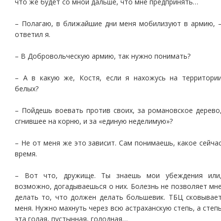
что же будет со мной дальше, что мне предпринять…
– Полагаю, в ближайшие дни меня мобилизуют в армию, 
ответил я.
– В Добровольческую армию, так нужно понимать?
– А в какую же, Костя, если я нахожусь на территори
белых?
– Пойдешь воевать против своих, за романовское дерево
сгнившее на корню, и за «единую неделимую»?
– Не от меня же это зависит. Сам понимаешь, какое сейча
время.
– Вот что, дружище. Ты знаешь мои убеждения или
возможно, догадываешься о них. Болезнь не позволяет мн
делать то, что должен делать большевик. ТБЦ сковывае
меня. Нужно махнуть через всю астраханскую степь, а степ
эта голая, пустынная, голодная…