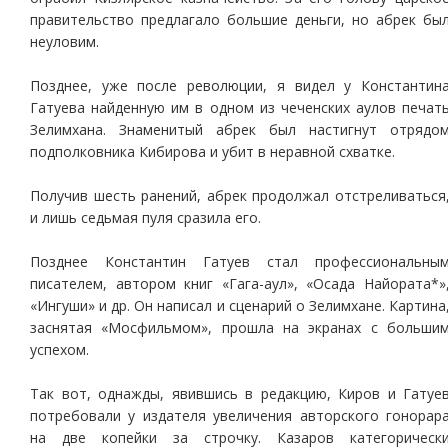
правительство предлагало большие деньги, но абрек бы
неуловим.
Позднее, уже после революции, я видел у Константин
Гатуева найденную им в одном из чеченских аулов печат
Зелимхана. Знаменитый абрек был настигнут отрядо
подполковника Кибирова и убит в неравной схватке.
Получив шесть ранений, абрек продолжал отстреливаться
и лишь седьмая пуля сразила его.
Позднее Константин Гатуев стал профессиональны
писателем, автором книг «Гага-аул», «Осада Найората*»
«Ингуши» и др. Он написал и сценарий о Зелимхане. Картина
заснятая «Мосфильмом», прошла на экранах с больши
успехом.
Так вот, однажды, явившись в редакцию, Киров и Гатуе
потребовали у издателя увеличения авторского гонорар
на две копейки за строчку. Казаров категорическ