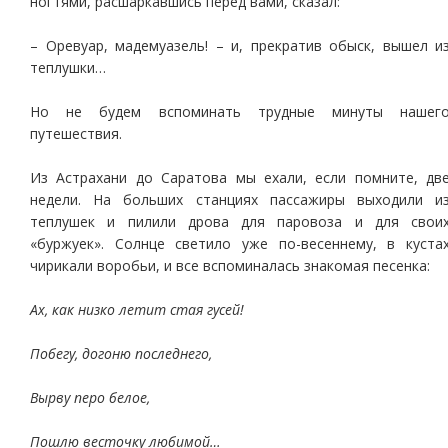
ногтями, расшаркавшись перед вами, сказал:
– Оревуар, мадемуазель! – и, прекратив обыск, вышел и
теплушки…
Но не будем вспоминать трудные минуты нашег
путешествия.
Из Астрахани до Саратова мы ехали, если помните, дв
недели. На больших станциях пассажиры выходили и
теплушек и пилили дрова для паровоза и для свои
«буржуек». Солнце светило уже по-весеннему, в куста
чирикали воробьи, и все вспоминалась знакомая песенка:
Ах, как низко летит стая гусей!
Побегу, догоню последнего,
Вырву перо белое,
Пошлю весточку любимой…