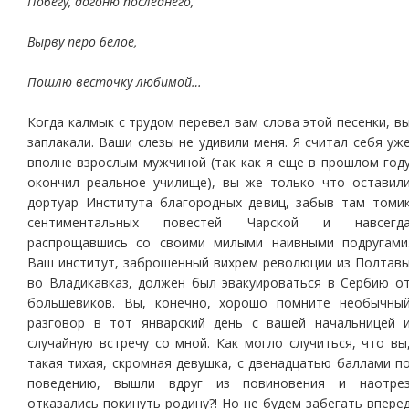
Побегу, догоню последнего,
Вырву перо белое,
Пошлю весточку любимой…
Когда калмык с трудом перевел вам слова этой песенки, в
заплакали. Ваши слезы не удивили меня. Я считал себя уж
вполне взрослым мужчиной (так как я еще в прошлом год
окончил реальное училище), вы же только что оставил
дортуар Института благородных девиц, забыв там томи
сентиментальных повестей Чарской и навсегд
распрощавшись со своими милыми наивными подругами
Ваш институт, заброшенный вихрем революции из Полтав
во Владикавказ, должен был эвакуироваться в Сербию о
большевиков. Вы, конечно, хорошо помните необычны
разговор в тот январский день с вашей начальницей 
случайную встречу со мной. Как могло случиться, что вы
такая тихая, скромная девушка, с двенадцатью баллами п
поведению, вышли вдруг из повиновения и наотре
отказались покинуть родину?! Но не будем забегать впере