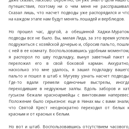
путешествия, поэтому ни о чем меня не расспрашивал
Сказал лишь, что насчет подводы уже распорядился и чт
на каждом этапе нам будут менять лошадей и верблюдов.
Но прошел час, другой, а обещанной Хаджи-Мурато
подводы все не было. Вы, милая Лида, за это время успел
подружиться с хозяйской дочерью и, сбросив пальто, пошл
с ней в ее комнату. Воспользовавшись удобным моментом
я распорол по шву подкладку, вынул заветный пакет 
переложил его в свой боковой карман. Аккуратно
насколько это мне удалось, я зашил подкладку вашег
пальто и пошел в штаб к Мугуеву узнать насчет подводы
Где-то вдали гремели одиночные выстрелы, иногд
переходившие в недружные залпы. Вдоль заборов и ха
гуськом бежали красноармейцы с винтовками наперевес
Положение было серьезное: еще в Нинах мы с вами знали
что Святой Крест неоднократно переходил от белых 
красным и от красных к белым.
Но вот и штаб. Воспользовавшись отсутствием часового