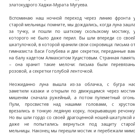
златокудрого Хаджи-Мурата Мугуева.
Вспоминаю наш ночной переход через линию фронта 
старой мельницы: помните, мы дождались, когда луна зашл
за тучку, и пошли по шаткому скользкому мостику, 
которого не было даже перил. Вы шли впереди со свое
шкатулочкой, в которой хранили свои сокровища: письма о
гимназиста Васи Голубева и две секретки, переданные ва
на балу кадетом Алмахситом Хуцистовым. Странная памят
– она хранит такие мелочи: письма были перевязан
розовой, а секретки голубой ленточкой.
Неожиданно луна вышла из-за облачка, с бугра на
заметили казаки и открыли по движущимся через мости
мишеням сначала ружейный, а потом пулеметный огонь
Пули, просвистев над нашими головами, с хрусто
врезались в тонкую ледяную корку, покрывавшую речонку
Но вы шли гордо со своей драгоценной ношей-шкатулкой 
даже не попытались вернуться под защиту старо
мельницы. Наконец мы перешли мостик и перебежали мим