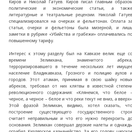
Киров и Николай Гатуев. Киров писал главным образо
политические и экономические статьи, а такж
литературные и театральные рецензии. Николай Гатуе
специализировался на очерках и фельетонах. Оплата з
статьи, очерки и фельетоны была мизерной, и лиш
заметки в рубрике «Убийства и грабежи» оплачивались п
повышенному тарифу.
Интерес к этому разделу был на Кавказе велик еще с
времени Зелимхана, знаменитого абрека
терроризировавшего в течение нескольких лет имуще
население Владикавказа, Грозного и полицию аулов 
городов. Этот атаман, принимая в свою шайку новы
абреков, требовал от них клятвы в известной степен
революционного содержания: «Клянемся, что белое 
черное, а черное – белое и что реки текут не вниз, а вверх»
Этой фразой Зелимхан, видимо, хотел сказать, чт
построение существующего государственного стро
считает неправильным и что его нужно перекроить д
основания. Зелимхан совершал дерзкие налеты и однажд
ограбил Кизлярское казначейство. За его голову царско