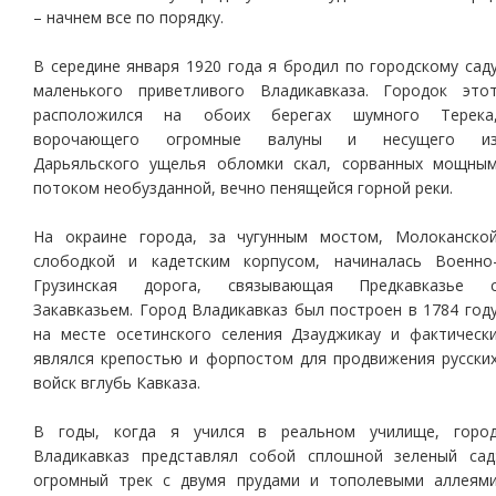
– начнем все по порядку.
В середине января 1920 года я бродил по городскому сад
маленького приветливого Владикавказа. Городок это
расположился на обоих берегах шумного Терека
ворочающего огромные валуны и несущего и
Дарьяльского ущелья обломки скал, сорванных мощны
потоком необузданной, вечно пенящейся горной реки.
На окраине города, за чугунным мостом, Молоканско
слободкой и кадетским корпусом, начиналась Военно
Грузинская дорога, связывающая Предкавказье 
Закавказьем. Город Владикавказ был построен в 1784 год
на месте осетинского селения Дзауджикау и фактическ
являлся крепостью и форпостом для продвижения русски
войск вглубь Кавказа.
В годы, когда я учился в реальном училище, горо
Владикавказ представлял собой сплошной зеленый сад
огромный трек с двумя прудами и тополевыми аллеям