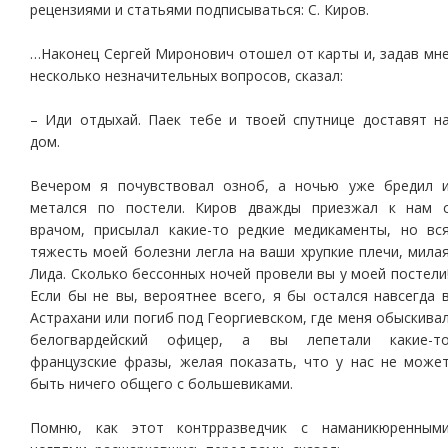
рецензиями и статьями подписываться: С. Киров.
…Наконец Сергей Миронович отошел от карты и, задав мн
несколько незначительных вопросов, сказал:
– Иди отдыхай. Паек тебе и твоей спутнице доставят н
дом.
Вечером я почувствовал озноб, а ночью уже бредил 
метался по постели. Киров дважды приезжал к нам 
врачом, присылал какие-то редкие медикаменты, но вс
тяжесть моей болезни легла на ваши хрупкие плечи, мила
Лида. Сколько бессонных ночей провели вы у моей постели
Если бы не вы, вероятнее всего, я бы остался навсегда 
Астрахани или погиб под Георгиевском, где меня обыскива
белогвардейский офицер, а вы лепетали какие-т
французские фразы, желая показать, что у нас не може
быть ничего общего с большевиками.
Помню, как этот контрразведчик с наманикюренным