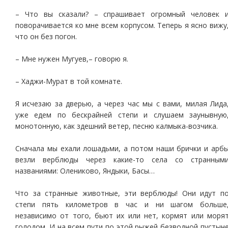
– Что вы сказали? – спрашивает огромный человек 
поворачивается ко мне всем корпусом. Теперь я ясно вижу
что он без погон.
– Мне нужен Мугуев,– говорю я.
– Хаджи-Мурат в той комнате.
Я исчезаю за дверью, а через час мы с вами, милая Лида
уже едем по бескрайней степи и слушаем заунывную
монотонную, как здешний ветер, песню калмыка-возчика.
Сначала мы ехали лошадьми, а потом наши брички и арб
везли верблюды через какие-то села со странным
названиями: Олениково, Яндыки, Басы…
Что за странные животные, эти верблюды! Они идут п
степи пять километров в час и ни шагом больше
независимо от того, бьют их или нет, кормят или моря
голодом. И на всем пути по этой рыжей безводной пустын