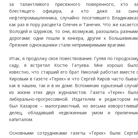
за талантливого присяжного поверенного, кто з
блестящего офицера, а кто даже за сын
нефтепромышленника, случайно посетившего Владикавка
как раз в пору расцвета Олечек и Танечек. Что же касаетс
Володей и Шуриков, то они, возмужав, разошлись разным
дорогами: одни пошли в юнкера, другие к большевикам
Прежние однокашники стали непримиримыми врагами.
Итак, я продолжу свое повествование. Гуляя по городском
саду, я встретил Костю Гатуева. Мне хорошо был
известно, что старший его брат Николай работал вместе 
Кировым в газете «Терек» и что Сергей Киров часто быва
как в нашем, так и в их доме. Вспоминаю курьезный случа
из жизни этих двух журналистов. Газета «Терек» был
либерально-прогрессивной. Издателем и редактором е
был Казаров – малограмотный, но весьма изворотливы
делец, обладавший недюжинным умом и приличны
капиталом.
Основными сотрудниками газеты «Терек» были Серге