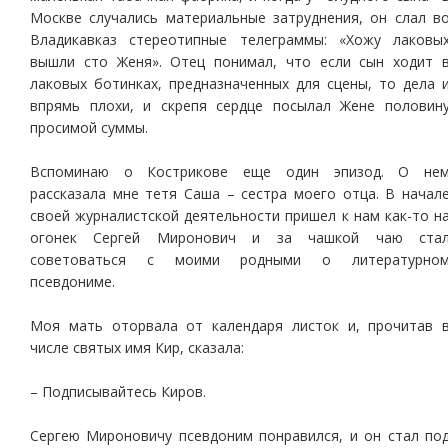
Москве случались материальные затруднения, он слал в
Владикавказ стереотипные телеграммы: «Хожу лаковы
вышли сто Женя». Отец понимал, что если сын ходит 
лаковых ботинках, предназначенных для сцены, то дела 
впрямь плохи, и скрепя сердце посылал Жене половин
просимой суммы.
Вспоминаю о Кострикове еще один эпизод. О не
рассказала мне тетя Саша – сестра моего отца. В начал
своей журналистской деятельности пришел к нам как-то н
огонек Сергей Миронович и за чашкой чаю ста
советоваться с моими родными о литературно
псевдониме.
Моя мать оторвала от календаря листок и, прочитав 
числе святых имя Кир, сказала:
– Подписывайтесь Киров.
Сергею Мироновичу псевдоним понравился, и он стал по