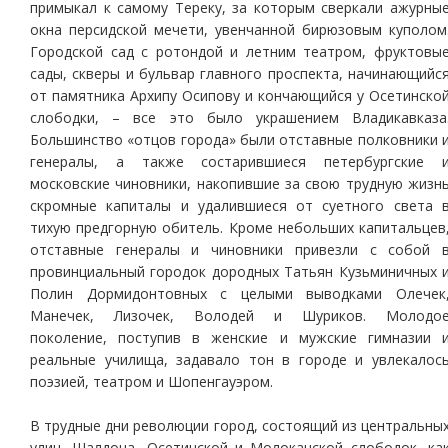
примыкал к самому Тереку, за которым сверкали ажурны
окна персидской мечети, увенчанной бирюзовым куполом
Городской сад с ротондой и летним театром, фруктовы
сады, скверы и бульвар главного проспекта, начинающийс
от памятника Архипу Осипову и кончающийся у Осетинско
слободки, – все это было украшением Владикавказа
Большинство «отцов города» были отставные полковники 
генералы, а также состарившиеся петербургские 
московские чиновники, накопившие за свою трудную жизн
скромные капиталы и удалившиеся от суетного света 
тихую предгорную обитель. Кроме небольших капитальцев
отставные генералы и чиновники привезли с собой 
провинциальный городок дородных Татьян Кузьминичных 
Полин Дормидонтовных с целыми выводками Олечек
Манечек, Лизочек, Володей и Шуриков. Молодо
поколение, поступив в женские и мужские гимназии 
реальные училища, задавало тон в городе и увлекалос
поэзией, театром и Шопенгауэром.
В трудные дни революции город, состоящий из центральны
улиц, Шалдона, Осетинской и Молоканской слободок, ка