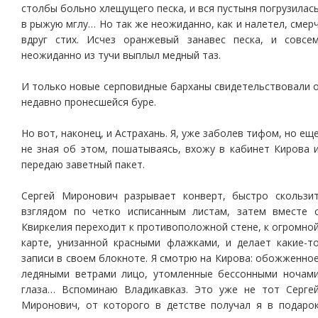
столбы больно хлещущего песка, и вся пустыня погрузилас
в рыжую мглу… Но так же неожиданно, как и налетел, смер
вдруг стих. Исчез оранжевый занавес песка, и совсе
неожиданно из тучи выплыл медный таз.
И только новые серповидные барханы свидетельствовали 
недавно пронесшейся буре.
Но вот, наконец, и Астрахань. Я, уже заболев тифом, но ещ
не зная об этом, пошатываясь, вхожу в кабинет Кирова 
передаю заветный пакет.
Сергей Миронович разрывает конверт, быстро скользи
взглядом по четко исписанным листам, затем вместе 
Квиркелия переходит к противоположной стене, к огромно
карте, унизанной красными флажками, и делает какие-т
записи в своем блокноте. Я смотрю на Кирова: обожженно
ледяными ветрами лицо, утомленные бессонными ночам
глаза… Вспоминаю Владикавказ. Это уже не тот Серге
Миронович, от которого в детстве получал я в подаро