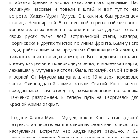
штабелей бревен в улочку села, занятого красными. На
окликнули часовые и повели в штаб. И вот тут-то на
встретил Хаджи-Мурат Мугуев. Он, как и я, был уроженце
станицы Черноярской. Этот веселый коренастый человек 
копной золотых волос на голове и в очках держал тогда 
своих руках пульс всей астраханской степи, Кизляра
Георгиевска и других пунктов по линии фронта. Были у нег
люди, работавшие и за пределами Одиннадцатой армии, 
тихих казачьих станицах и хуторах. Все сведения стекалис
к нему, как ручьи в полноводную речку, и маленькая карта
лежавшая у Мугуева на столе, была, пожалуй, самой точно
и верной. От Мугуева мы узнали, что 19 января передовы
части Одиннадцатой армии заняли Святой Крест и чт
находившийся там отряд под командованием полковник
Панченко разгромлен, и теперь путь на Георгиевск дл
Красной Армии открыт.
Позднее Хаджи-Мурат Мугуев, как и Константин (Дзахо
Гатуев, стал писателем и в одной из своих книг описал эт
наступление. Встретил нас Хаджи-Мурат радушно, я б
даже сказал, ласково. Вероятно, он уже знал о цели нашег