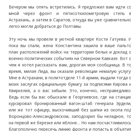
Вечером мы опять встретились. Я предложил вам идти с
мной через фронт и пятисоткилометровую степь 
Астрахань, а затем в Саратов, откуда вы уже сравнительн
легко могли добраться до Полтавы.
Эту ночь мы провели в уютной квартире Кости Гатуева. 
пока вы спали, жена Константина зашила в ваше пальт
план расположений войск на территории белых и доклад 
военно-политических событиях на Северном Кавказе. Вот 
чем я хотел рассказать вам, дорогая моя сообщница. В т
время, милая Лида, вы оказали революции немалую услугу
Мне в Астрахани, в политотделе 11-й армии, выдали тогда 
моих заслугах официальную бумагу за подписями Кирова 
Квиркелия, а о вас забыли. Это, конечно, несправедливо
Ведь если бы вас обыскали в Георгиевске, где на станци
курсировал бронированный вагон-штаб генерала Эрдели
или же тот офицер, выскочивший без шапки из окопа по
Воронцово-Александровском, заподозрил бы неладное, т
на первой же березке или яблоне… Но нам посчастливилос
благополучно пересечь линию фронта и попасть в объяти