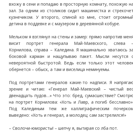
вхожу в сени и попадаю в просторную комнату, похожую н
зал. За одним из столиков сидит машинистка и стрекоче
кузнечиком. У второго, спиной ко мне, стоит огромны
детина в поддевке и с маузером в деревянной кобуре.
Мельком я взглянул на стены и замер: прямо напротив мен
висит портрет генерала Май-Маевского, слева 
Корнилова, справа – Каледина. Я машинально хватаюсь з
боковой карман и нащупываю пакет. Мысли несутся 
невероятной быстротой. Ведь если только этот челове
обернется – обыск, а там и виселица неминуемы.
Под портретами генералов какие-то надписи. Я напряга
зрение и читаю: «Генерал Май-Маевский – чистый ве
двенадцать пудов…» Что это: бред, сумасшествие? Смотр
на портрет Корнилова: «Хоть и Лавр, а погиб бесславно»
Под Калединым тем же каллиграфическим почерко
выведено: «Хоть и генерал, а молодец: сам застрелился!»
– Сволочи-юмористы! – шепчу я, вытирая со лба пот.