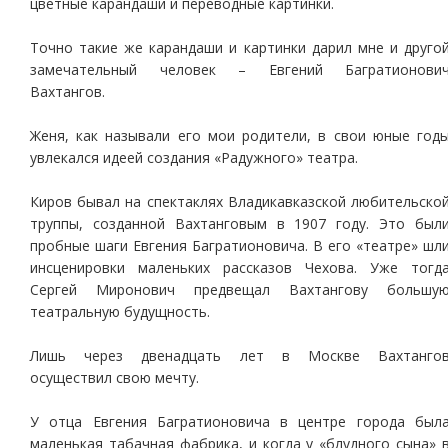
цветные карандаши и переводные картинки.
Точно такие же карандаши и картинки дарил мне и друго
замечательный человек – Евгений Багратионови
Вахтангов.
Женя, как называли его мои родители, в свои юные год
увлекался идеей создания «Радужного» театра.
Киров бывал на спектаклях Владикавказской любительско
труппы, созданной Вахтанговым в 1907 году. Это был
пробные шаги Евгения Багратионовича. В его «театре» шл
инсценировки маленьких рассказов Чехова. Уже тогд
Сергей Миронович предвещал Вахтангову большу
театральную будущность.
Лишь через двенадцать лет в Москве Вахтанго
осуществил свою мечту.
У отца Евгения Багратионовича в центре города был
маленькая табачная фабрика, и когда у «блудного сына» 