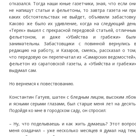
отказался. Тогда наши юные газетчики, зная, что если он
не напишут статьи и фельетоны, то завтра газета ни пр
каких обстоятельствах не выйдет, объявили забастовку
Каково же было их удивление, когда на следующий ден
«Терек» вышел с прекрасной передовой статьей, отличны
фельетоном, и даже «Убийства и грабежи» был
занимательны. Забастовщики с повинной вернулись 
редакцию на работу, и Казаров, смеясь, рассказал о том
что передовую он перепечатал из «Самарских ведомостей»
фельетон из саратовской газеты, а «Убийства и грабежи
выдумал сам.
Но вернемся к повествованию.
Константин Гатуев, шатен с бледным лицом, высоким лбо
и ясными серыми глазами, был старше меня лет на десять
Подойдя ко мне в городском саду, он спросил:
– Ну, что поделываешь и как жить думаешь? Этот вопро
меня озадачил – уже несколько месяцев я думал над тем