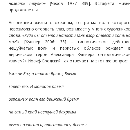
назвать трудно»
[Чехов 1977: 339]. Эстафета жизн
продолжается.
Ассоциация жизни с океаном, от ритма волн которог
невозможно оторвать глаз, возникает у многих художнико
слова.
«Куда бы от этой напасти Мне взор отвести хоть н
миг?»
[Кушнер 2006: 35] – гипнотическое действи
чешуйчатых волн и перистых облаков рождает 
лирическом герое Александра Кушнера онтологическо
«зачем?» Иосиф Бродский так отвечает на этот же вопрос:
Уже не Бог, а только Время, Время
зовет его. И молодое племя
огромных волн его движений бремя
на самый край цветущей бахромы
легко возносит и, простившись, бьется