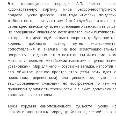
Это мироощущение передал А.П. Чехов чере
художественную картину мира бессрочноотпускног
солдата Гусева (рассказ 1890 года «Гусев»), по-детск
любопытного, за пять лет армейской службы не изжившег
своей крестьянской сути, не потерявшего свежести взгляда
но совершенно лишенного исследовательской пытливости
которая то и дело подбрасывает вопросы, требует зреть 
корень, добывать истину путем эксперимента
сопоставления и анализа. На все экзистенциональны
вопросы у него давно есть ответы: он впитал их с молоко
матери, с первыми житейскими навыками и ценностным
установками. Мир для него – совсем не загадка, напротив 
это обжитое уютное пространство (если речь идет 
привычном, деревенском) или диковинное, чужое, 
зашифрованными смыслами, но построенное по тем ж
принципам двоичности/троичности, а значит, допускающе
сопоставление со своим.
Муки гордыни самопознающего субъекта Гусеву н
знакомы: «конспекты» мироустройства (целесообразного