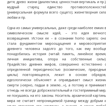
дитя; древо жизни (диалектика; ценностная вертикаль и пр.)
мудрый старец; единство противоположносте
(универсальная формула всего сущего); жизнетворная сил
любви и пр.
Одна из самых универсальных, даже среди наиболее емких 
символическом смысле идей, – это идея вечног
возвращения. Истоки ее – в сознании homo sapiens: он
стала фундаментом мироощущения и мировосприяти
древнего человека задолго до того, как ему вообщ
понадобилась история (читай: память, линейное время
личная инициатива, опора на собственные силы)
Прадейство древних мифов, совершенно естественно 
определенной периодичностью (космические, природны
циклы) повторяющееся, лежит в основе обрядов
идеологически объясняет и оправдывает смысл жизни
смерти («зерно, падши в землю…»), а потому и принимае
отнюдь не всегда доброжелательный и гостеприимный мир
не покушаясь на его законы. Носитель архаической картин
мира не считает непроницаемой границу между добрым 
злым: хронотоп его цикличен, а значит, в конце любо