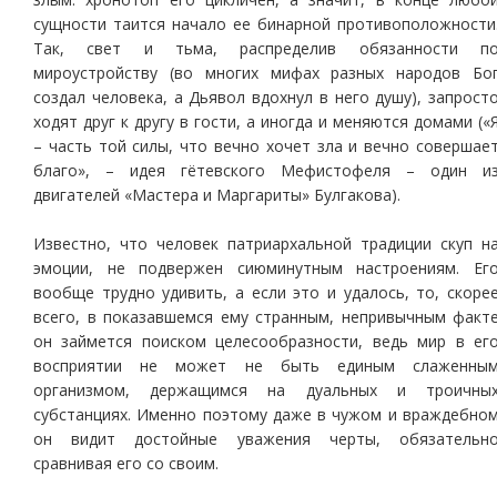
сущности таится начало ее бинарной противоположности
Так, свет и тьма, распределив обязанности п
мироустройству (во многих мифах разных народов Бо
создал человека, а Дьявол вдохнул в него душу), запрост
ходят друг к другу в гости, а иногда и меняются домами («
– часть той силы, что вечно хочет зла и вечно совершае
благо», – идея гётевского Мефистофеля – один и
двигателей «Мастера и Маргариты» Булгакова).
Известно, что человек патриархальной традиции скуп н
эмоции, не подвержен сиюминутным настроениям. Ег
вообще трудно удивить, а если это и удалось, то, скоре
всего, в показавшемся ему странным, непривычным факт
он займется поиском целесообразности, ведь мир в ег
восприятии не может не быть единым слаженны
организмом, держащимся на дуальных и троичны
субстанциях. Именно поэтому даже в чужом и враждебно
он видит достойные уважения черты, обязательн
сравнивая его со своим.