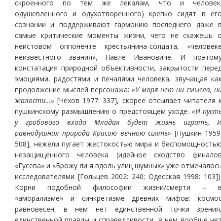
скроенного по тем же лекалам, что и человек
одушевленного и одухотворенного) крепко сидят в ег
сознании и поддерживают гармонию последнего даже 
самые критические моменты жизни, чего не скажешь 
неистовом оппоненте крестьянина-солдата, «человек
неизвестного звания», Павле Ивановиче. И поэтом
констатация природной объективности, закрытости пере
эмоциями, радостями и печалями человека, звучащая ка
продолжение мыслей персонажа:
«У моря нет ни смысла, н
жалости…»
[Чехов 1977: 337], скорее отсылает читателя 
пушкинскому размышлению о предстоящем уходе:
«И пуст
у гробового входа Младая будет жизнь играть, 
равнодушная природа Красою вечною сиять»
[Пушкин 1959
508], нежели пугает жестокостью мира и беспомощность
незащищенного человека (идейное сходство финало
«Гусева» и «Брожу ли я вдоль улиц шумных» уже отмечалос
исследователями [Гольцев 2002: 240; Одесская 1998: 103])
Корни подобной философии жизни/смерти – 
«аморализме» и синкретизме древних мифов: космо
равновесен, в нем нет единственной точки зрения
единственной правды и справедливости, в нем вообще не