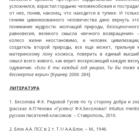
усложнился, взрастил гордыню человекобожия и пострада
от нее, поняв, наконец, что находится в тупике. И тольк
гениям цивилизованного человечества дано вернуть эт
понимание мудрости: молчащей природы, безоценочног
равновесия, великого смысла «вечного возвращения» 
колесо жизни неостановимо, и человек цивилизации
создатель второй природы, все еще может, прильнув 
материнскому лону космоса, поверить в единый высши
смысл всего живого, как верит воскресающий каждую весн
одуванчик:
«Если б ты каждый год умирал, Ты бы тоже 
бессмертие верил»
[Кушнер 2006: 284].
ЛИТЕРАТУРА
1. Бесолова Ф.К. Рядовой Гусев по ту сторону добра и зл
(рассказ А.П.Чехова «Гусев»)/ Ф.К.Бесолова// Intuitus menti
русских писателей-классиков. – Ставрополь, 2010.
2. Блок А.А. ПСС в 2 т. Т.1/ А.А.Блок. – М., 1946.