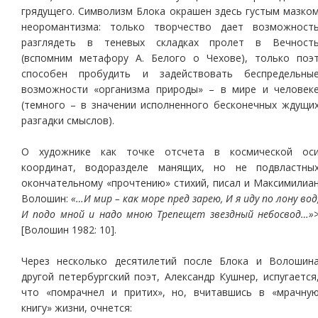
грядущего. Символизм Блока окрашен здесь густым мазко
неоромантизма: только творчество дает возможност
разглядеть в теневых складках пролет в Вечност
(вспомним метафору А. Белого о Чехове), только поэ
способен пробудить и задействовать беспредельны
возможности «организма природы» – в мире и человек
(темного – в значении исполненного бесконечных ждущи
разгадки смыслов).
О художнике как точке отсчета в космической ос
координат, водоразделе манящих, но не подвластны
окончательному «прочтению» стихий, писал и Максимилиа
Волошин:
«…И мир – как море пред зарею, И я иду по лону вод
И подо мной и надо мною Трепещет звездный небосвод…»
[Волошин 1982: 10].
Через несколько десятилетий после Блока и Волошин
другой петербургский поэт, Александр Кушнер, испугается
что «помрачнел и притих», но, вчитавшись в «мрачну
книгу» жизни, очнется: