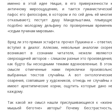
именно в этой идее Ницше, в его приверженности 
античному мироощущению, и таится гуманистически
пафос его философии, в котором и по сей день ей многи
отказывают); пестует душу Мандельштама, плывущу
подобно молодому дельфину по проверенным времене
«седым пучинам мировым».
Вряд ли это прямая эстафета: прочел Пушкина и – ответил
вступил в диалог. Аллюзии, невольные аналогии скоре
возникают в сознании читателя, нежели являютс
сверхзадачей авторов – слишком разные это произведения
как будто бы несходными темами вдохновленные. В это
смысле отмеченные нами переклички произвольн
выбранных текстов случайны. А вот онтологически
озарения, совпавшие у художников, отнюдь не случайны 
имеют архетипические корни, ощутить которые дано н
каждому.
Так какой же смысл нашли прислушивающиеся к «жизн
мышьей беготне» авторы? Почему бесстрастность