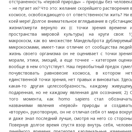
отстраненность «первой природы» – природы без человек
– не пугает их? Что это: желание скорейшего растворения 
космосе, освобождающего от ответственности жить? Ни 
коей мере! Долгое внимательное вглядывание в субстанци
жизни/смерти вернуло их (с точки зрения времени 
пространства мировой культуры) на круги своя: 1
макрокосм, как во множестве Мандельброта дублируемы
микрокосмами, имеет-таки отличие от сообщества людей
жизнь своего организма он не оценивает с точки зрени
морали, этики, эмоций, а еще точнее – категория оценк
вообще в нем отсутствует. Наш первобытный предок суме
почувствовать равновесие космоса, в котором не
единственной точки зрения, нет правых и виноватых. Здес
какая-то другая целесообразность, каждому живущем
подаренная, но не каждому явленная для осознания; 2) 
того момента, как homo sapiens стал обозначат
названиями явления «первой» природы и создават
«вторую», рукотворную, он не отличал себя от мира вокру
и даже знал последний лучше, смотря на него со стороны
Повернув долгое время спустя взор внутрь себя, челове
линейного времени претерпел кардинальные изменения