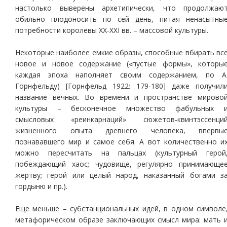
настолько выверены архетипически, что продолжаю
обильно плодоносить по сей день, питая ненасытны
потребности королевы ХХ-ХХI вв. – массовой культуры.
Некоторые наиболее емкие образы, способные вбирать вс
новое и новое содержание («пустые формы», которы
каждая эпоха наполняет своим содержанием, по А
Горнфельду) [Горнфельд 1922: 179-180] даже получил
название вечных. Во времени и пространстве мирово
культуры – бесконечное множество фабульных 
смысловых «реинкарнаций» сюжетов-квинтэссенци
жизненного опыта древнего человека, впервы
познававшего мир и самое себя. А вот количественно и
можно пересчитать на пальцах (культурный герой
побеждающий хаос; чудовище, регулярно принимающе
жертву; герой или целый народ, наказанный богами з
гордыню и пр.).
Еще меньше – субстанциональных идей, в одном символе
метафорическом образе заключающих смысл мира: мать 