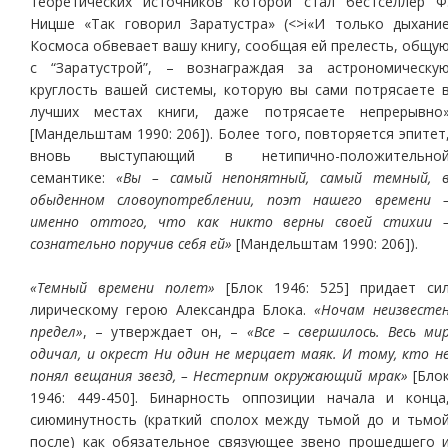
теоретических источников которой стал бестселлер Ф
Ницше «Так говорил Заратустра» (<>i«И только дыхани
Космоса обвевает вашу книгу, сообщая ей прелесть, общу
с “Заратустрой”, – вознаграждая за астрономическу
круглость вашей системы, которую вы сами потрясаете 
лучших местах книги, даже потрясаете непрерывно
[Мандельштам 1990: 206]). Более того, повторяется эпитет
вновь выступающий в нетипично-положительно
семантике:
«Вы – самый непонятный, самый темный, 
обыденном словоупотреблении, поэт нашего времени 
именно оттого, что как никто верны своей стихии 
сознательно поручив себя ей»
[Мандельштам 1990: 206]).
«Темный времени полет»
[Блок 1946: 525] придает си
лирическому герою Александра Блока.
«Ночам неизвесте
предел»
, – утверждает он, –
«Все – свершилось. Весь ми
одичал, и окрест Ни один не мерцает маяк. И тому, кто н
понял вещания звезд, – Нестерпим окружающий мрак»
[Бло
1946: 449-450]. Бинарность оппозиции начала и конца
сиюминутность (краткий сполох между тьмой до и тьмо
после) как обязательное связующее звено прошедшего 