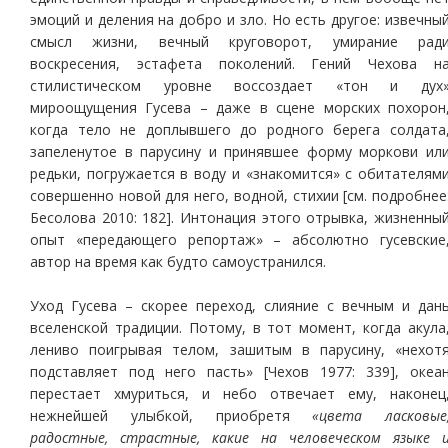
эмоций и деления на добро и зло. Но есть другое: извечны
смысл жизни, вечный круговорот, умирание рад
воскресения, эстафета поколений. Гений Чехова н
стилистическом уровне воссоздает «тон и дух
мироощущения Гусева – даже в сцене морских похорон
когда тело не доплывшего до родного берега солдата
запеленутое в парусину и принявшее форму моркови ил
редьки, погружается в воду и «знакомится» с обитателям
совершенно новой для него, водной, стихии [см. подробнее
Бесолова 2010: 182]. Интонация этого отрывка, жизненны
опыт «передающего репортаж» – абсолютно гусевские
автор на время как будто самоустранился.
Уход Гусева – скорее переход, слияние с вечным и дан
вселенской традиции. Потому, в тот момент, когда акула
лениво поигрывая телом, зашитым в парусину, «нехот
подставляет под него пасть» [Чехов 1977: 339], океа
перестает хмуриться, и небо отвечает ему, наконец
нежнейшей улыбкой, приобретя
«цвета ласковые
радостные, страстные, какие на человеческом языке 