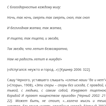
С благодарностью каждому мигу:
Ночь, так ночь, смерть так смерть, сноп, так сноп
И бесплодная жатва, так жатва,
И тщета, так тщета, и звезда,
Так звезда, что летит безвозвратно,
Нам на радость летит в никуда!»
(«Испугался: неужто и город…») [Кушнер 2006: 322].
Сашу Черного, уставшего слышать
«слепые наши “да и нет”
(«Споры», 1908),
«Эти споры – споры без исхода, С правдой, 
тьмой, с людьми, с самим собой, Изнуряют тщетно
борьбой И пугают нищенством прихода» [Черный 2002: 21
22]. Может быть, не стоит, «…калеча мысль и теш
чувство, Без конца низать случайные слова?»
[Черный 2002