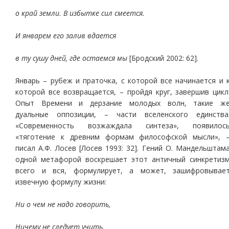
о край земли. В избытке сил смеется.
И январем его залив вдается
в ту сушу дней, где остаемся мы
[Бродский 2002: 62].
Январь – рубеж и праточка, с которой все начинается и 
которой все возвращается, – пройдя круг, завершив цикл
Опыт Времени и дерзание молодых волн, такие ж
дуальные оппозиции, – части вселенского единства
«Современность возжаждала синтеза», появилос
«тяготение к древним формам философской мысли», 
писал А.Ф. Лосев [Лосев 1993: 32]. Гений О. Мандельштам
одной метафорой воскрешает этот античный синкретиз
всего и вся, формулирует, а может, зашифровывае
извечную формулу жизни:
Ни о чем не надо говорить,
Ничему не следует учить,