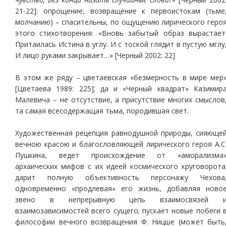
21-22]: опрощение, возвращение к первоистокам (тьме
молчанию) – спасительны, по ощущению лирического геро
этого стихотворения: «Вновь забытый образ вырастает
Притаилась Истина в углу. И с тоской глядит в пустую мглу
И лицо руками закрывает…» [Черный 2002: 22]
В этом же ряду – цветаевская «безмерность в мире мер
[Цветаева 1989: 225]; да и «Черный квадрат» Казимир
Малевича – не отсутствие, а присутствие многих смыслов
та самая всесодержащая тьма, породившая свет.
Художественная рецепция равнодушной природы, сияюще
вечною красою и благословляющей лирического героя А.С
Пушкина, ведет происхождение от «аморализма
архаических мифов с их идеей космического круговорота
дарит полную объективность персонажу Чехова
одновременно «продлевая» его жизнь, добавляя ново
звено в непрерывную цепь взаимосвязей 
взаимозависимостей всего сущего; пускает новые побеги 
философии вечного возвращения Ф. Ницше (может быть