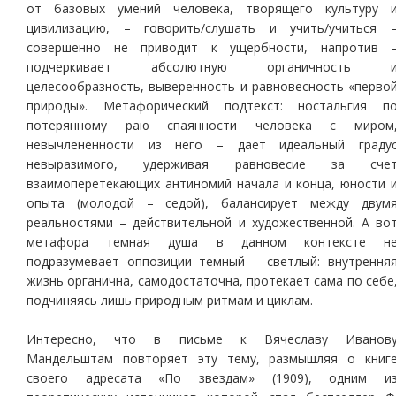
от базовых умений человека, творящего культуру 
цивилизацию, – говорить/слушать и учить/учиться 
совершенно не приводит к ущербности, напротив 
подчеркивает абсолютную органичность 
целесообразность, выверенность и равновесность «перво
природы». Метафорический подтекст: ностальгия п
потерянному раю спаянности человека с миром
невычлененности из него – дает идеальный граду
невыразимого, удерживая равновесие за сче
взаимоперетекающих антиномий начала и конца, юности 
опыта (молодой – седой), балансирует между двум
реальностями – действительной и художественной. А во
метафора темная душа в данном контексте н
подразумевает оппозиции темный – светлый: внутрення
жизнь органична, самодостаточна, протекает сама по себе
подчиняясь лишь природным ритмам и циклам.
Интересно, что в письме к Вячеславу Иванов
Мандельштам повторяет эту тему, размышляя о книг
своего адресата «По звездам» (1909), одним и