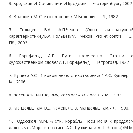
3. Бродский И. Сочинения/ И.Бродский. – Екатеринбург, 2002.
4. Волошин М. Стихотворения/ М.Волошин. – Л., 1982.
5. Гольцев В.А. А.П.Чехов (Опыт литературно
характеристики)/В.А. Гольцев//А.П.Чехов. Pro et contra. – С.
Пб., 2002.
6. Горнфельд А.Г. Пути творчества. Статьи 
художественном слове/ А.Г. Горнфельд. – Петроград, 1922.
7. Кушнер А.С. В новом веке: стихотворения/ А.С. Кушнер. 
М., 2006.
8. Лосев А.Ф. Бытие, имя, космос/ А.Ф. Лосев. – М., 1993.
9. Мандельштам О.Э. Камень/ О.Э. Мандельштам.– Л., 1990.
10. Одесская М.М. «Лети, корабль, неси меня к предела
дальным» (Море в поэтике А.С. Пушкина и А.П. Чехова)/М.М