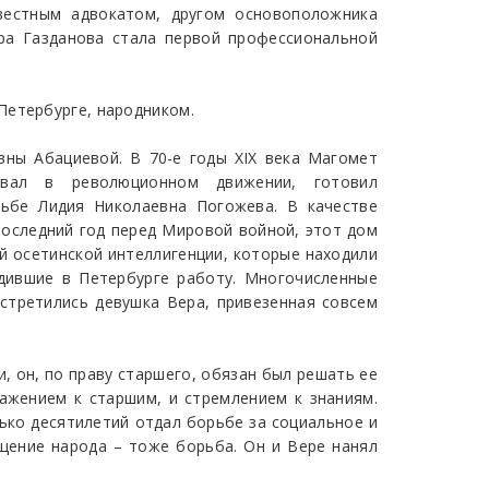
звестным адвокатом, другом основоположника
ора Газданова стала первой профессиональной
Петербурге, народником.
вны Абациевой. В 70-е годы XIX века Магомет
вовал в революционном движении, готовил
рьбе Лидия Николаевна Погожева. В качестве
 последний год перед Мировой войной, этот дом
ий осетинской интеллигенции, которые находили
одившие в Петербурге работу. Многочисленные
стретились девушка Вера, привезенная совсем
, он, по праву старшего, обязан был решать ее
ажением к старшим, и стремлением к знаниям.
лько десятилетий отдал борьбе за социальное и
ещение народа – тоже борьба. Он и Вере нанял