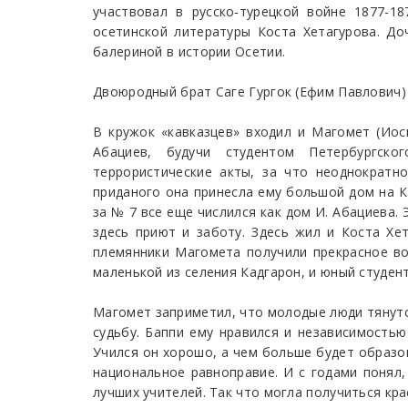
участвовал в русско-турецкой войне 1877-1
осетинской литературы Коста Хетагурова. До
балериной в истории Осетии.
Двоюродный брат Саге Гургок (Ефим Павлович)
В кружок «кавказцев» входил и Магомет (Иос
Абациев, будучи студентом Петербургско
террористические акты, за что неоднократн
приданого она принесла ему большой дом на Ка
за № 7 все еще числился как дом И. Абациева.
здесь приют и заботу. Здесь жил и Коста Хе
племянники Магомета получили прекрасное во
маленькой из селения Кадгарон, и юный студент
Магомет заприметил, что молодые люди тянутся
судьбу. Баппи ему нравился и независимость
Учился он хорошо, а чем больше будет образов
национальное равноправие. И с годами понял,
лучших учителей. Так что могла получиться кр