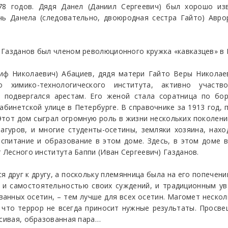
878 годов. Дядя Данел (Даниил Сергеевич) был хорошо и
чь Данела (следовательно, двоюродная сестра Гайто) Авр
 Газданов был членом революционного кружка «кавказцев» в 
иф Николаевич) Абациев, дядя матери Гайто Веры Николае
го химико-технологического института, активно участ
о подвергался арестам. Его женой стала соратница по бо
бинетской улице в Петербурге. В справочнике за 1913 год,
 Этот дом сыграл огромную роль в жизни нескольких поколен
тагуров, и многие студенты-осетины, земляки хозяина, нах
спитание и образование в этом доме. Здесь, в этом доме в
 Лесного института Баппи (Иван Сергеевич) Газданов.
 друг к другу, а поскольку племянница была на его попечении
ю и самостоятельностью своих суждений, и традиционным ув
анных осетин, – тем лучше для всех осетин. Магомет неско
 что террор не всегда приносит нужные результаты. Просв
асивая, образованная пара…