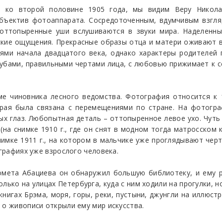
я ко второй половине 1905 года, мы видим Веру Никола
объектив фотоаппарата. Сосредоточенным, вдумчивым взгл
 оттопыренные уши вслушиваются в звуки мира. Наделенн
ские ощущения. Прекрасные образы отца и матери оживают в 
ями начала двадцатого века, однако характеры родителей
убами, правильными чертами лица, с любовью прижимает к с
е чиновника лесного ведомства. Фотография относится к 1
орая была связана с перемещениями по стране. На фотогр
ых глаз. Любопытная деталь – оттопыренное левое ухо. Чуть
(на снимке 1910 г., где он снят в модном тогда матросско
нимке 1911 г., на котором в мальчике уже проглядывают чер
ографиях уже взрослого человека.
омета Абациева он обнаружил большую библиотеку, и ему р
олько на улицах Петербурга, куда с ним ходили на прогулки, н
книгах Брэма, моря, горы, реки, пустыни, джунгли на иллюстр
 о живописи открыли ему мир искусства.