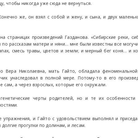
у, чтобы никогда уже сюда не вернуться.
онечно же, он взял с собой и жену, и сына, и двух малень
на страницах произведений Газданова. «Сибирские реки, с
 и по рассказам матери и няни… мне были известны все могу
пах, смесь травы, цветов и земли; и мерный бег коня… и х
что Вера Николаевна, мать Гайто, обладала феноменально
чик унаследовал в полной мере. Потому-то в его произве
 сам, а через взрослых, которые его окружали.
 генетические черты родителей, но и те их особенности
ностями.
 упражнения, и Гайто с удовольствием выполнял и приседа
 долгие прогулки по долинам, и лесам.