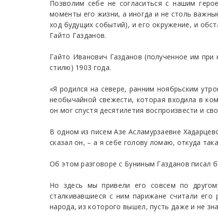
Позволим себе не согласиться с нашим геро
моменты его жизни, а иногда и не столь важны
ход будущих событий), и его окружение, и обст
Гайто Газданов.
Гайто Иванович Газданов (полученное им при к
стилю) 1903 года.
«Я родился на севере, ранним ноябрьским утр
необычайной свежести, которая входила в ком
он мог спустя десятилетия воспроизвести и св
В одном из писем Азе Асламурзаевне Хадарцевой
сказал он, – а я себе голову ломаю, откуда так
Об этом разговоре с Буниным Газданов писал б
Но здесь мы привели его совсем по другому
сталкивавшиеся с ним парижане считали его р
народа, из которого вышел, пусть даже и не зн