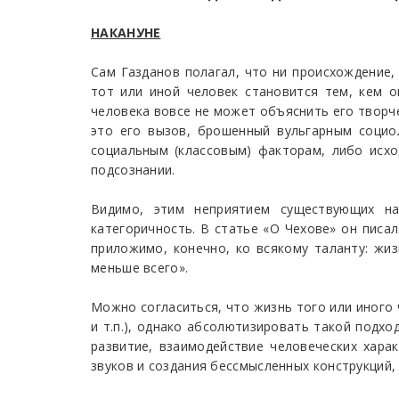
НАКАНУНЕ
Сам Газданов полагал, что ни происхождение,
тот или иной человек становится тем, кем о
человека вовсе не может объяснить его творче
это его вызов, брошенный вульгарным социо
социальным (классовым) факторам, либо исход
подсознании.
Видимо, этим неприятием существующих на
категоричность. В статье «О Чехове» он писа
приложимо, конечно, ко всякому таланту: жи
меньше всего».
Можно согласиться, что жизнь того или иного 
и т.п.), однако абсолютизировать такой подхо
развитие, взаимодействие человеческих хара
звуков и создания бессмысленных конструкций