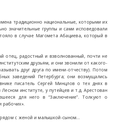
и имена традиционно национальные, которыми их
ьно значительные группы и сами исповедовали
стояло в случае Магомета Абациева, который в
й отец, радостный и взволнованный, почти не
нститутским друзьям, и они звонили от какого-
азывать друг друга по имени-отчеству). Потом
бных заведений Петербурга; они возмущались
внике писатель Сергей Минцлов о тех днях в
 Лесном институте, у путейцев и т.д. Арестован
вшееся для него в “Заключение”. Толкуют о
и рабочих».
 – рядом с женой и малышкой-сыном…