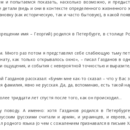
ем и попытаемся показать, насколько возможно, и предыст
е детали (ведь и они в контексте определенного жизненного 
ановку (как историческую, так и часто бытовую), в какой появ
рещении имя – Георгий) родился в Петербурге, в столице Ро
ом. Много раз потом я представлял себе слабеющую тьму пет
нату, как только открывалось окно», – писал Газданов в од
ои ощущения, и события с невероятной точностью и выразит
 Газданов рассказал: «Бунин мне как-то сказал – что у Вас за
ая фамилия, явно не русская. Да, да, вспоминаю, есть такой на
олее тридцати лет спустя после того, как он происходил…
 поводу. А именно: хотя Газданов родился в Петербурге
усским (русскими считали и армян, и украинцев, и евреев, 
ал родного языка (о чем с сожалением признавался в письме Х