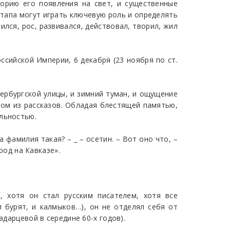
орию его появления на свет, и существенные
этапа могут играть ключевую роль и определять
ился, рос, развивался, действовал, творил, жил
ссийской Империи, 6 декабря (23 ноября по ст.
ербургской улицы, и зимний туман, и ощущение
ном из рассказов. Обладая блестящей памятью,
ельностью.
 фамилия такая? – _ – осетин. – Вот оно что, –
род на Кавказе».
, хотя он стал русским писателем, хотя все
и бурят, и калмыков…), он не отделял себя от
адарцевой в середине 60-х годов).