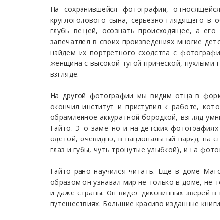
На сохранившейся фотографии, относящейс
круглоголового сына, серьезно глядящего в 
глубь вещей, осознать происходящее, а его
запечатлел в своих произведениях многие дет
найдем их портретного сходства с фотографи
женщина с высокой тугой прической, пухлыми г
взгляде.
На другой фотографии мы видим отца в форм
окончил институт и приступил к работе, кот
обрамленное аккуратной бородкой, взгляд умн
Гайто. Это заметно и на детских фотографиях 
одетой, очевидно, в национальный наряд; на с
глаз и губы, чуть тронутые улыбкой), и на фот
Гайто рано научился читать. Еще в доме Маг
образом он узнавал мир не только в доме, не т
и даже страны. Он видел диковинных зверей в 
путешествиях. Большие красиво изданные книги