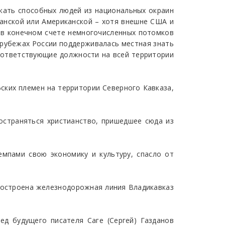
екать способных людей из национальных окраин
танской или Американской – хотя внешне США и
и в конечном счете немногочисленных потомков
х рубежах России поддерживалась местная знать
оответствующие должности на всей территории
фских племен на территории Северного Кавказа,
ространяться христианство, пришедшее сюда из
мпами свою экономику и культуру, спасло от
а построена железнодорожная линия Владикавказ
ед будущего писателя Саге (Сергей) Газданов