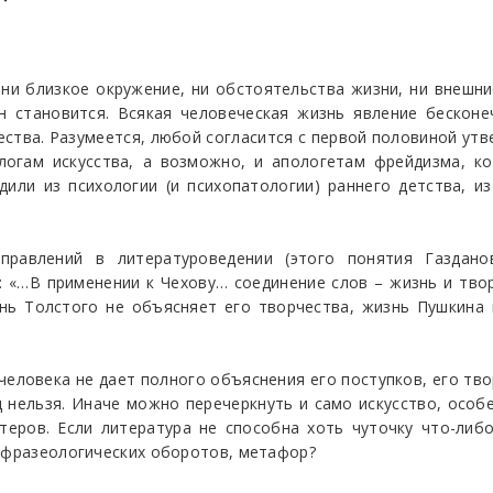
 ни близкое окружение, ни обстоятельства жизни, ни внешн
н становится. Всякая человеческая жизнь явление бескон
ства. Разумеется, любой согласится с первой половиной утв
логам искусства, а возможно, и апологетам фрейдизма, ко
или из психологии (и психопатологии) раннего детства, и
правлений в литературоведении (этого понятия Газдано
л: «…В применении к Чехову… соединение слов – жизнь и тво
знь Толстого не объясняет его творчества, жизнь Пушкина 
человека не дает полного объяснения его поступков, его тво
д нельзя. Иначе можно перечеркнуть и само искусство, особ
ктеров. Если литература не способна хоть чуточку что-либ
, фразеологических оборотов, метафор?