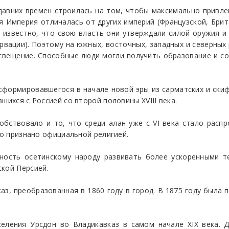
давних времен строилась на том, чтобы максимально привл
я Империя отличалась от других империй (Французской, Бри
о известно, что свою власть они утверждали силой оружия 
рвации). Поэтому на южных, восточных, западных и северны
освещение. Способные люди могли получить образование и с
сформировавшегося в начале новой эры из сарматских и ски
шихся с Россией со второй половины XVIII века.
бствовало и то, что среди алан уже с VI века стало расп
ло признано официальной религией.
ность осетинскому народу развивать более ускоренными те
ской Персией.
аз, преобразованная в 1860 году в город. В 1875 году был
еления Урсдон во Владикавказ в самом начале XIX века. Д