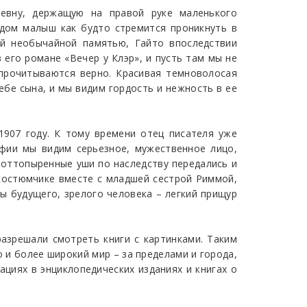
евну, держащую на правой руке маленького
ядом малыш как будто стремится проникнуть в
ый необычайной памятью, Гайто впоследствии
его романе «Вечер у Клэр», и пусть там мы не
 прочитываются верно. Красивая темноволосая
ебе сына, и мы видим гордость и нежность в ее
907 году. К тому времени отец писателя уже
афии мы видим серьезное, мужественное лицо,
 оттопыренные уши по наследству передались и
м костюмчике вместе с младшей сестрой Риммой,
ты будущего, зрелого человека – легкий прищур
азрешали смотреть книги с картинками. Таким
о и более широкий мир – за пределами и города,
ациях в энциклопедических изданиях и книгах о