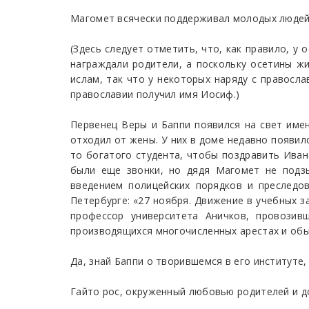
Магомет всячески поддерживал молодых людей 
(Здесь следует отметить, что, как правило, у
награждали родители, а поскольку осетины ж
ислам, так что у некоторых наряду с правосл
православии получил имя Иосиф.)
Первенец Веры и Баппи появился на свет име
отходил от жены. У них в доме недавно появил
то богатого студента, чтобы поздравить Иван
были еще звонки, но дядя Магомет не подзы
введением полицейских порядков и преследо
Петербурге: «27 ноября. Движение в учебных за
профессор университета Аничков, провозив
производящихся многочисленных арестах и обы
Да, знай Баппи о творившемся в его институте
Гайто рос, окруженный любовью родителей и 