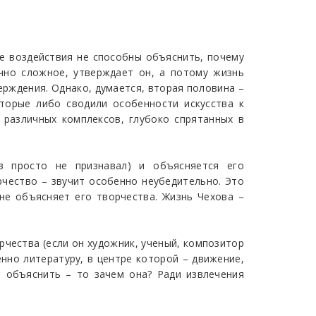
ие воздействия не способны объяснить, почему
ечно сложное, утверждает он, а потому жизнь
ерждения. Однако, думается, вторая половина –
торые либо сводили особенности искусства к
з различных комплексов, глубоко спрятанных в
в просто не признавал) и объясняется его
рчество – звучит особенно неубедительно. Это
не объясняет его творчества. Жизнь Чехова –
рчества (если он художник, ученый, композитор
енно литературу, в центре которой – движение,
о объяснить – то зачем она? Ради извлечения