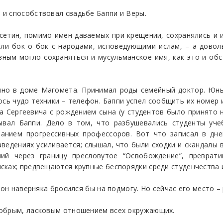
и способствовал свадьбе Баппи и Веры.
 осетин, помимо имен даваемых при крещении, сохранялись 
или бок о бок с народами, исповедующими ислам, – а довол
авным могло сохраняться и мусульманское имя, как это и об
нно в доме Магомета. Принимал роды семейный доктор. Юны
ось чудо техники – телефон. Баппи успел сообщить их номер и
а Сергеевича с рождением сына (у студентов было принято н
вал Баппи. Дело в том, что разбушевались студенты уче
ванием прогрессивных профессоров. Вот что записал в дне
ведениях усиливается; слышал, что были сходки и скандалы в
ший через границу пресловутое “Освобождение”, преврати
сках; предвещаются крупные беспорядки среди студенчества 
, он наверняка бросился бы на подмогу. Но сейчас его место
добрым, ласковым отношением всех окружающих.