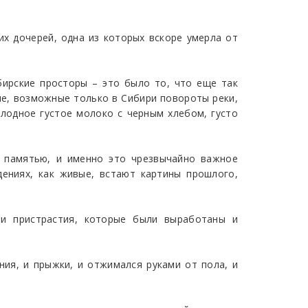
ких дочерей, одна из которых вскоре умерла от
ибирские просторы – это было то, что еще так
чие, возможные только в Сибири повороты реки,
олодное густое молоко с черным хлебом, густо
й памятью, и именно это чрезвычайно важное
дениях, как живые, встают картины прошлого,
 и пристрастия, которые были выработаны и
ния, и прыжки, и отжимался руками от пола, и