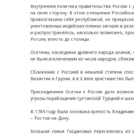
Внутренняя политика правительства России с 
на свою сторону. В этом отношении Российска
провозгласили себя республикой, но прекрасн
уничтоженных индейских племен загнали в резе
и распространялось, насколько возможно, пр
России, вплоть до столицы.
Осетины, наследники древнего народа аланов, 
не были исключением из числа народов, сблизив
Сближению с Россией в немалой степени спосо
Византии и Грузии. А в Х веке христианство бы
Присоединение Осетии к России дало возмож
угрозы порабощения султанской Турцией и шах
В 1784 году была основана крепость Владикавк
– Ростов-на-Дону.
Большая семья Газдановых переселилась из с