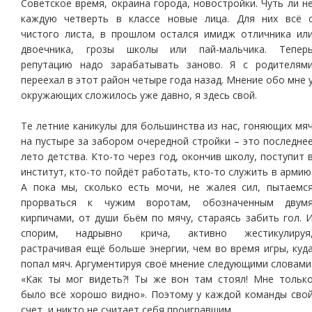
Советское время, окраина города, новостройки. Чуть ли н
каждую четверть в классе новые лица. Для них всё 
чистого листа, в прошлом остался имидж отличника ил
двоечника, грозы школы или пай-мальчика. Тепер
репутацию надо зарабатывать заново. Я с родителям
переехал в этот район четыре года назад. Мнение обо мне 
окружающих сложилось уже давно, я здесь свой.
Те летние каникулы для большинства из нас, гоняющих мя
на пустыре за забором очередной стройки – это последне
лето детства. Кто-то через год, окончив школу, поступит 
институт, кто-то пойдёт работать, кто-то служить в армию
А пока мы, сколько есть мочи, не жалея сил, пытаемс
прорваться к чужим воротам, обозначенным двум
кирпичами, от души бьём по мячу, стараясь забить гол. 
спорим, надрывно крича, активно жестикулируя
растрачивая ещё больше энергии, чем во время игры, куд
попал мяч. Аргументируя своё мнение следующими словами
«Как ты мог видеть?! Ты же вон там стоял! Мне тольк
было всё хорошо видно». Поэтому у каждой команды сво
счет, и никто не считает себя проигравшим.