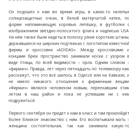
Он подошёл к нам во время игры, в каких-то нелепы
солнцезащитных очках, в белой матерчатой кепке, п
форме напоминающую коровью лепёшку, в футболке 
изображением звёздно-полосатого флага и надписью USA
На нём также были надеты в полоску узкие короткие штаны
державшиеся на широких подтяжках с логотипом известно
фирмы и кроссовки «ADIDAS». Между кроссовками 
концами брюк пространство занимали носки с узором 
виде птицы, по всей видимости – орла. Одним словом 
«фирмач». Правда, лет через пятнадцать по телевизору на
расскажут, что это всё шилось в Одессе или на Кавказе, 
не имело никакого отношения к фирменным вещам
«Фирмач» являлся человеком новым, переехавшим эти
летом в наш район и пока не успевшим ни с ке
подружиться.
Первого сентября он придёт к нам в класс и там произойдё
более близкое знакомство с ним. Его воспитывала мать 
женщина состоятельная, так как занимала какую-т