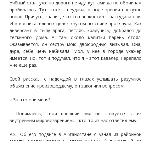
Учёный стал, уже по дороге не иду, кустами да по обочина
пробираюсь. Тут тоже – неудача, в поле зрения пастухо
попал. Прячусь, значит, что-то напакостил – рассудили они
И в воспитательных целях кнутом по спине протянули. Ка
диверсант в тылу врага, петляя, крадучись, добрался д
тёткиного дома. А там около калитки парень стоял
Оказывается, он сестру мою двоюродную вызывал. Она
дура, себе цену набивала. Мол, у неё в городе ухажё
имеется. Но, тот и подумал, что я – этот кавалер. Перепал
мне ещё раз.
Свой рассказ, с надеждой в глазах услышать разумно
объяснение произошедшему, он закончил вопросом:
– За что они меня?
– Понимаешь, твой внешний вид не стыкуется с и
внутренним мировоззрением, – кто-то из нас ответил ему.
P.S.: Об его подвиге в Афганистане я узнал из районно