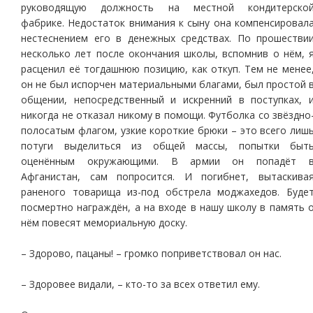
руководящую должность на местной кондитерско
фабрике. Недостаток внимания к сыну она компенсировал
нестеснением его в денежных средствах. По прошестви
несколько лет после окончания школы, вспомнив о нём, 
расценил её тогдашнюю позицию, как откуп. Тем не менее
он не был испорчен материальными благами, был простой 
общении, непосредственный и искренний в поступках, 
никогда не отказал никому в помощи. Футболка со звёздно
полосатым флагом, узкие короткие брюки – это всего лиш
потуги выделиться из общей массы, попытки быт
оценённым окружающими. В армии он попадёт 
Афганистан, сам попросится. И погибнет, вытаскива
раненого товарища из-под обстрела моджахедов. Буде
посмертно награждён, а на входе в нашу школу в память 
нём повесят мемориальную доску.
– Здорово, пацаны! – громко поприветствовал он нас.
– Здоровее видали, – кто-то за всех ответил ему.