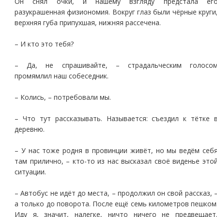
Он снял очки, и нашему взгляду предстала ег
разукрашенная физиономия. Вокруг глаз были чёрные круги
верхняя губа припухшая, нижняя рассечена.
– И кто это тебя?
– Да, не спрашивайте, – страдальческим голосо
промямлил наш собеседник.
– Колись, – потребовали мы.
– Что тут рассказывать. Называется: съездил к тётке 
деревню.
– У нас тоже родня в провинции живёт, но мы ведём себ
там прилично, – кто-то из нас высказал своё виденье это
ситуации.
– Автобус не идёт до места, – продолжил он свой рассказ, 
а только до поворота. После ещё семь километров пешком
Иду я, значит, налегке, ничто ничего не предвещает