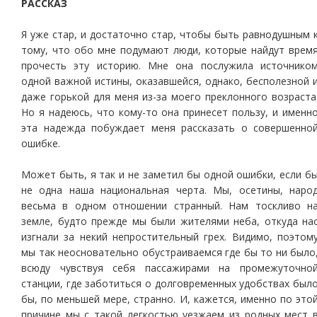
РАССКАЗ
Я уже стар, и достаточно стар, чтобы быть равнодушным 
тому, что обо мне подумают люди, которые найдут врем
прочесть эту историю. Мне она послужила источнико
одной важной истины, оказавшейся, однако, бесполезной 
даже горькой для меня из-за моего преклонного возраста
Но я надеюсь, что кому-то она принесет пользу, и именн
эта надежда побуждает меня рассказать о совершенно
ошибке.
Может быть, я так и не заметил бы одной ошибки, если б
не одна наша национальная черта. Мы, осетины, наро
весьма в одном отношении странный. Нам тоскливо н
земле, будто прежде мы были жителями неба, откуда на
изгнали за некий непростительный грех. Видимо, поэтом
мы так неосновательно обустраиваемся где бы то ни было
всюду чувствуя себя пассажирами на промежуточно
станции, где заботиться о долговременных удобствах был
бы, по меньшей мере, странно. И, кажется, именно по это
причине мы с такой легкостью уезжаем из родных мест 