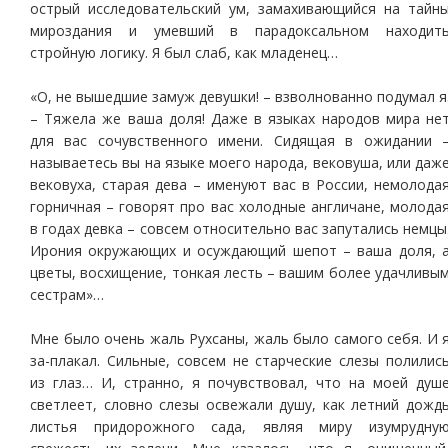
острый исследовательский ум, замахивающийся на тайн
мироздания и умевший в парадоксальном находит
стройную логику. Я был слаб, как младенец…
«О, не вышедшие замуж девушки! – взволнованно подумал я
– Тяжела же ваша доля! Даже в языках народов мира не
для вас сочувственного имени. Сидящая в ожидании 
называетесь вы на языке моего народа, вековуша, или даж
вековуха, старая дева – именуют вас в России, немолода
горничная – говорят про вас холодные англичане, молода
в годах девка – совсем относительно вас запутались немцы
Ирония окружающих и осуждающий шепот – ваша доля, 
цветы, восхищение, тонкая лесть – вашим более удачливы
сестрам»…
Мне было очень жаль Рухсаны, жаль было самого себя. И 
за-плакал. Сильные, совсем не старческие слезы полилис
из глаз… И, странно, я почувствовал, что на моей душ
светлеет, словно слезы освежали душу, как летний дожд
листья придорожного сада, являя миру изумрудну