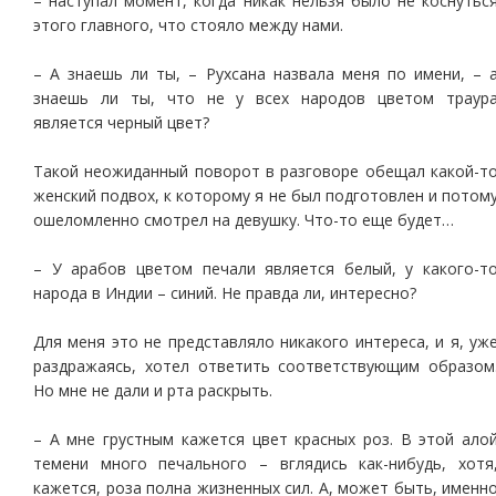
– наступал момент, когда никак нельзя было не коснутьс
этого главного, что стояло между нами.
– А знаешь ли ты, – Рухсана назвала меня по имени, – 
знаешь ли ты, что не у всех народов цветом траур
является черный цвет?
Такой неожиданный поворот в разговоре обещал какой-т
женский подвох, к которому я не был подготовлен и потом
ошеломленно смотрел на девушку. Что-то еще будет…
– У арабов цветом печали является белый, у какого-т
народа в Индии – синий. Не правда ли, интересно?
Для меня это не представляло никакого интереса, и я, уж
раздражаясь, хотел ответить соответствующим образом
Но мне не дали и рта раскрыть.
– А мне грустным кажется цвет красных роз. В этой ало
темени много печального – вглядись как-нибудь, хотя
кажется, роза полна жизненных сил. А, может быть, именн