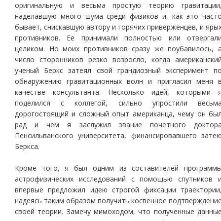
оригинальную и весьма простую теорию гравитации
наделавшую много шума среди физиков и, как это част
бывает, снискавшую автору и горячих приверженцев, и яры
противников. Ее принимали полностью или отвергал
целиком. Но моих противников сразу же поубавилось, 
число сторонников резко возросло, когда американски
ученый Беркс затеял свой грандиозный эксперимент п
обнаружению гравитационных волн и пригласил меня 
качестве консультанта. Несколько идей, которыми 
поделился с коллегой, сильно упростили весьм
дорогостоящий и сложный опыт американца, чему он бы
рад и чем я заслужил звание почетного доктор
Пенсильванского университета, финансировавшего зате
Беркса.
Кроме того, я был одним из составителей программ
астрофизических исследований с помощью спутников 
впервые предложил идею строгой фиксации траектории
надеясь таким образом получить косвенное подтверждени
своей теории. Замечу мимоходом, что полученные данны