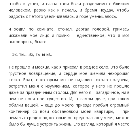
чтобы и успех, и слава твои были разделяемы с близки
человеком, равно как и печаль, и бремя неудач, чтоб
радость от этого увеличивалась, а горе уменьшалось.
Я ходил по комнате, стонал, дергал головой, гримас
искажали мое лицо и помню – единственное, что я мо
выговорить, было:
– Эх, ты… Эх, ты-ы-ы!..
Не прошло и месяца, как я приехал в родное село. Это был
грустное возвращение, и сердце мое щемила нехороша
тоска. Брат, с которым мы не видались около полувека
встретил меня с изумлением, которое у него не прошл
даже за праздничным столом. Для него я – загадочное, ни 
чем не понятное существо. И, в самом деле, при тако
обилии вещей, – еще до моего приезда прибыл огромны
контейнер со всей обстановкой моей квартиры, – пр
немалых средствах, которые он предполагал у меня, можн
было бы лучше устроить жизнь. Его взгляд, который я част