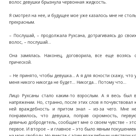
волос девушки брызнула червонная жидкость.
Я смотрел на нее, и будущее мое уже казалось мне не стол
прекрасным.
– Послушай, – продолжала Рухсана, дотрагиваясь до свои
волос, – послушай…
Она замялась. Наконец, договорила, все еще возясь 
прической.
– Не принято, чтобы девушка… А я для ясности скажу, что 
меня никого никогда не будет… Никогда… Потому что…
Лицо Рухсаны стало каким-то взрослым. А я весь был 
напряжении. Но, странно, после этих слов я почувствовал 
ней враждебность и притом знал – из-за чего. Мне н
понравилось, что девушка, поправ скромность, перву
девичью добродетель, сообщает мне о своем чувстве – эт
первое. И второе – и главное – это было явным покушение
на мою свободу. Но вместе с этим враждебным чувством к