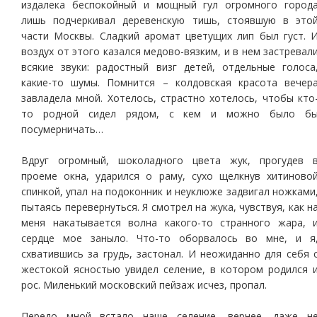
издалека беспокойный и мощный гул огромного город
лишь подчеркивал деревенскую тишь, стоявшую в это
части Москвы. Сладкий аромат цветущих лип был густ. 
воздух от этого казался медово-вязким, и в нем застревал
всякие звуки: радостный визг детей, отдельные голоса
какие-то шумы. Помнится – колдовская красота вечер
завладела мной. Хотелось, страстно хотелось, чтобы кто
то родной сидел рядом, с кем и можно было б
посумерничать…
Вдруг огромный, шоколадного цвета жук, прогудев 
проеме окна, ударился о раму, сухо щелкнув хитиново
спинкой, упал на подоконник и неуклюже задвигал ножками
пытаясь перевернуться. Я смотрел на жука, чувствуя, как н
меня накатывается волна какого-то странного жара, 
сердце мое заныло. Что-то оборвалось во мне, и я
схватившись за грудь, застонал. И неожиданно для себя 
жестокой ясностью увидел селение, в котором родился 
рос. Миленький московский пейзаж исчез, пропал.
Передо мной встало наше селение, вернее, даже н