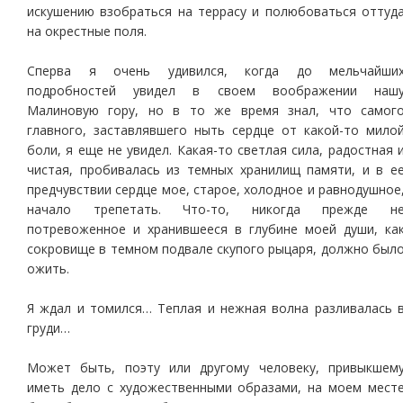
искушению взобраться на террасу и полюбоваться оттуд
на окрестные поля.
Сперва я очень удивился, когда до мельчайши
подробностей увидел в своем воображении наш
Малиновую гору, но в то же время знал, что самог
главного, заставлявшего ныть сердце от какой-то мило
боли, я еще не увидел. Какая-то светлая сила, радостная 
чистая, пробивалась из темных хранилищ памяти, и в е
предчувствии сердце мое, старое, холодное и равнодушное
начало трепетать. Что-то, никогда прежде н
потревоженное и хранившееся в глубине моей души, ка
сокровище в темном подвале скупого рыцаря, должно был
ожить.
Я ждал и томился… Теплая и нежная волна разливалась 
груди…
Может быть, поэту или другому человеку, привыкшем
иметь дело с художественными образами, на моем мест