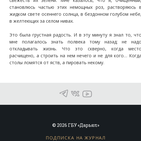
свежесть их зелени. Мне казалось, что я, очищенный
становлюсь частью этих немощных роз, растворяюсь 
жидком свете осеннего солнца, в бездонном голубом небе
в желтеющих за селом нивах.
Это была грустная радость. И в эту минуту я знал то, чт
мне полагалось знать полвека тому назад: не над
откладывать жизнь. Что это скверно, когда мест
расчищено, а строить на нем нечего и не для кого… Когд
столы ломятся от яств, а пировать некому.
© 2026 ГБУ «Дарьял»
ПОДПИСКА НА ЖУРНАЛ