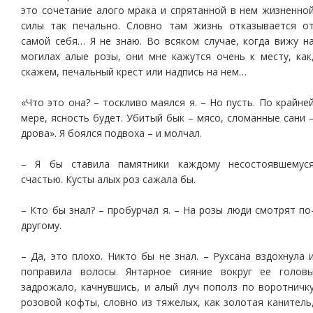
это сочетание алого мрака и спрятанной в нем жизненно
силы так печально. Словно там жизнь отказывается о
самой себя… Я не знаю. Во всяком случае, когда вижу н
могилах алые розы, они мне кажутся очень к месту, как
скажем, печальный крест или надпись на нем…
«Что это она? – тоскливо маялся я. – Но пусть. По крайне
мере, ясность будет. Убитый бык – мясо, сломанные сани 
дрова». Я боялся подвоха – и молчал.
– Я бы ставила памятники каждому несостоявшемус
счастью. Кусты алых роз сажала бы.
– Кто бы знал? – пробурчал я. – На розы люди смотрят по
другому.
– Да, это плохо. Никто бы не знал. – Рухсана вздохнула 
поправила волосы. Янтарное сияние вокруг ее голов
задрожало, качнувшись, и алый луч пополз по воротничк
розовой кофты, словно из тяжелых, как золотая канитель