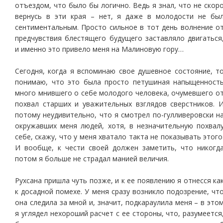
отъездом, что было бы логично. Ведь я знал, что не скор
вернусь в эти края – нет, я даже в молодости не бы
сентиментальным. Просто сильное в тот день волнение о
предчувствия блестящего будущего заставляло двигаться
и именно это привело меня на Малиновую гору…
Сегодня, когда я вспоминаю свое душевное состояние, т
понимаю, что это была просто петушиная напыщенност
много мнившего о себе молодого человека, очумевшего о
похвал старших и уважительных взглядов сверстников. 
потому неудивительно, что я смотрел по-гулливеровски н
окружавших меня людей, хотя, в незначительную похвал
себе, скажу, что у меня хватало такта не показывать этого
И вообще, к чести своей должен заметить, что никогд
потом я больше не страдал манией величия.
Рухсана пришла чуть позже, и к ее появлению я отнесся ка
к досадной помехе. У меня сразу возникло подозрение, чт
она следила за мной и, значит, подкараулила меня – в это
я углядел нехороший расчет с ее стороны, что, разумеется