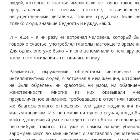
людей, которые о счастье имели если не точно такое ж
представление, то весьма похожее, отличавшеес
несущественными деталями. Причем среди них были н
только люди, знавшие бедность и нужду, как я.
И – еще – я ни разу не встречал человека, который бы
говоря о счастье, употреблял глаголы настоящего времени
Для одних оно уже было – и они вспоминали о нем, други
жили в его ожидании – готовились к нему.
Разумеется, окруженный обществом интересных 
интеллигентных людей, я встречал в нем женщин, которы
не были обделены ни красотой, ни умом, ни обаяние
женственности. Многие из них оказывали мн
преувеличенное внимание, требовавшее в ответ или таког
же благосклонного отношения, или даже подчинения и
милым капризам. И я не помню ни одного случая, когда б
мой недоверчивый ум не находил в этих обольстительница
чего-нибудь такого, что уже в самом начале убивал
зарождавшийся во мне интерес и заставляло решительн