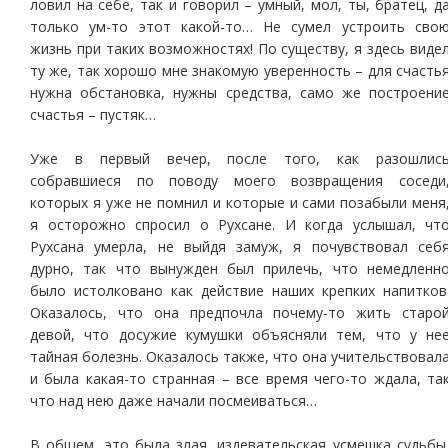
ловил на себе, так и говорил – умный, мол, ты, братец, д
только ум-то этот какой-то… Не сумел устроить сво
жизнь при таких возможностях! По существу, я здесь виде
ту же, так хорошо мне знакомую уверенность – для счасть
нужна обстановка, нужны средства, само же построени
счастья – пустяк…
Уже в первый вечер, после того, как разошлис
собравшиеся по поводу моего возвращения соседи
которых я уже не помнил и которые и сами позабыли меня
я осторожно спросил о Рухсане. И когда услышал, чт
Рухсана умерла, не выйдя замуж, я почувствовал себ
дурно, так что вынужден был прилечь, что немедленн
было истолковано как действие наших крепких напитков
Оказалось, что она предпочла почему-то жить старо
девой, что досужие кумушки объясняли тем, что у не
тайная болезнь. Оказалось также, что она учительствовал
и была какая-то странная – все время чего-то ждала, та
что над нею даже начали посмеиваться…
В общем, это была злая, издевательская усмешка судьбы