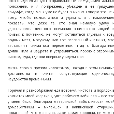
пока свидетельствуют о правильности ее фундаментальны
положений, и я по-прежнему убежден в ее грядуще
триумфе, когда меня уже не будет в живых. Говорю это не 
тому, чтобы похвастаться и удивить, а с намерение
показать, что даже те, кто знал немалую удачу 
удостаивался лестного внимания знаменитых людей 
привык к почтению, не могут оставаться глухими к зов
родных мест, могучему, как тот всесильный инстинкт, чт
заставляет сниматься перелетных птиц с благодатны
долин Нила и Евфрата и устремляться, порою с огромны
риском, туда, где они впервые увидели свет.
Жизнь свою я прожил холостяком, находя в этом немалы
достоинства и считая сопутствующие одиночеств
неудобства временными.
Горячая и разнообразная еда вовремя, чистота и порядок 
комнатах моей квартиры, уют рабочего кабинета – все эт
у меня было благодаря материнской заботливости мое
домработницы – милейшей и наивнейшей старушки
полагавшей, что женщина, даже самая хорошая, не може