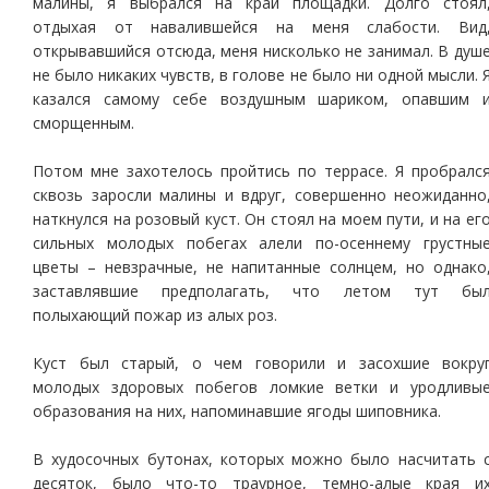
малины, я выбрался на край площадки. Долго стоял
отдыхая от навалившейся на меня слабости. Вид
открывавшийся отсюда, меня нисколько не занимал. В душ
не было никаких чувств, в голове не было ни одной мысли. 
казался самому себе воздушным шариком, опавшим 
сморщенным.
Потом мне захотелось пройтись по террасе. Я пробралс
сквозь заросли малины и вдруг, совершенно неожиданно
наткнулся на розовый куст. Он стоял на моем пути, и на ег
сильных молодых побегах алели по-осеннему грустны
цветы – невзрачные, не напитанные солнцем, но однако
заставлявшие предполагать, что летом тут бы
полыхающий пожар из алых роз.
Куст был старый, о чем говорили и засохшие вокру
молодых здоровых побегов ломкие ветки и уродливы
образования на них, напоминавшие ягоды шиповника.
В худосочных бутонах, которых можно было насчитать 
десяток, было что-то траурное, темно-алые края и