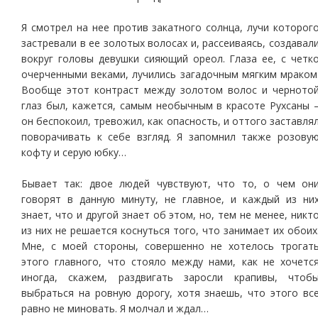
Я смотрел на нее против закатного солнца, лучи которог
застревали в ее золотых волосах и, рассеиваясь, создавал
вокруг головы девушки сияющий ореол. Глаза ее, с четк
очерченными веками, лучились загадочным мягким мраком
Вообще этот контраст между золотом волос и черното
глаз был, кажется, самым необычным в красоте Рухсаны 
он беспокоил, тревожил, как опасность, и оттого заставля
поворачивать к себе взгляд. Я запомнил также розову
кофту и серую юбку…
Бывает так: двое людей чувствуют, что то, о чем он
говорят в данную минуту, не главное, и каждый из ни
знает, что и другой знает об этом, но, тем не менее, никт
из них не решается коснуться того, что занимает их обоих
Мне, с моей стороны, совершенно не хотелось трогат
этого главного, что стояло между нами, как не хочетс
иногда, скажем, раздвигать заросли крапивы, чтоб
выбраться на ровную дорогу, хотя знаешь, что этого вс
равно не миновать. Я молчал и ждал…