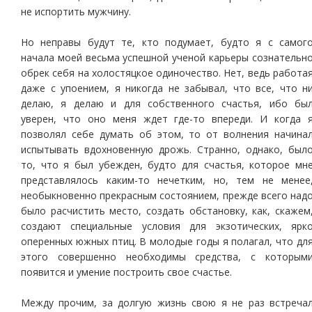
не испортить мужчину.
Но неправы будут те, кто подумает, будто я с самог
начала моей весьма успешной ученой карьеры сознательн
обрек себя на холостяцкое одиночество. Нет, ведь работа
даже с упоением, я никогда не забывал, что все, что н
делаю, я делаю и для собственного счастья, ибо бы
уверен, что оно меня ждет где-то впереди. И когда 
позволял себе думать об этом, то от волнения начина
испытывать вдохновенную дрожь. Странно, однако, был
то, что я был убежден, будто для счастья, которое мн
представлялось каким-то нечетким, но, тем не менее
необыкновенно прекрасным состоянием, прежде всего над
было расчистить место, создать обстановку, как, скажем
создают специальные условия для экзотических, ярк
оперенных южных птиц. В молодые годы я полагал, что дл
этого совершенно необходимы средства, с которым
появится и умение построить свое счастье.
Между прочим, за долгую жизнь свою я не раз встреча