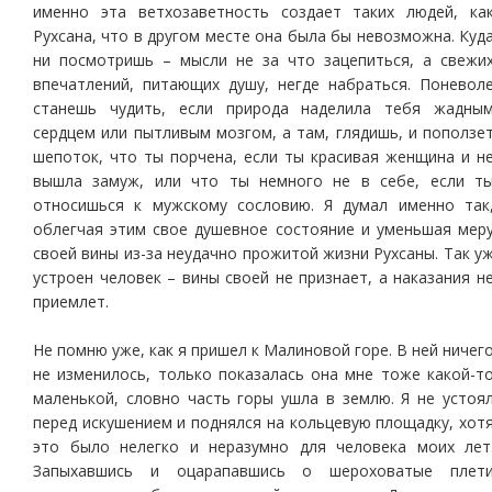
именно эта ветхозаветность создает таких людей, ка
Рухсана, что в другом месте она была бы невозможна. Куд
ни посмотришь – мысли не за что зацепиться, а свежи
впечатлений, питающих душу, негде набраться. Поневол
станешь чудить, если природа наделила тебя жадны
сердцем или пытливым мозгом, а там, глядишь, и поползе
шепоток, что ты порчена, если ты красивая женщина и н
вышла замуж, или что ты немного не в себе, если т
относишься к мужскому сословию. Я думал именно так
облегчая этим свое душевное состояние и уменьшая мер
своей вины из-за неудачно прожитой жизни Рухсаны. Так у
устроен человек – вины своей не признает, а наказания н
приемлет.
Не помню уже, как я пришел к Малиновой горе. В ней ничег
не изменилось, только показалась она мне тоже какой-т
маленькой, словно часть горы ушла в землю. Я не устоя
перед искушением и поднялся на кольцевую площадку, хот
это было нелегко и неразумно для человека моих лет
Запыхавшись и оцарапавшись о шероховатые плет