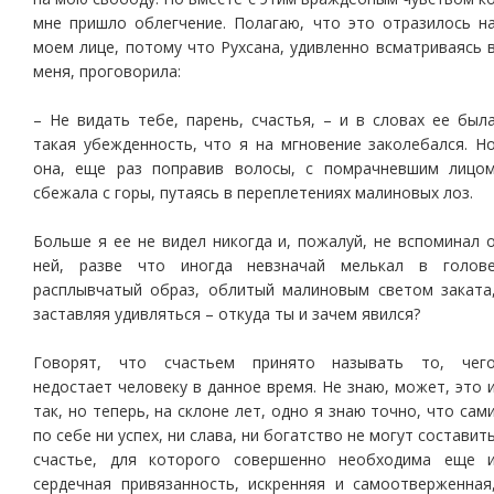
мне пришло облегчение. Полагаю, что это отразилось н
моем лице, потому что Рухсана, удивленно всматриваясь 
меня, проговорила:
– Не видать тебе, парень, счастья, – и в словах ее был
такая убежденность, что я на мгновение заколебался. Н
она, еще раз поправив волосы, с помрачневшим лицо
сбежала с горы, путаясь в переплетениях малиновых лоз.
Больше я ее не видел никогда и, пожалуй, не вспоминал 
ней, разве что иногда невзначай мелькал в голов
расплывчатый образ, облитый малиновым светом заката
заставляя удивляться – откуда ты и зачем явился?
Говорят, что счастьем принято называть то, чег
недостает человеку в данное время. Не знаю, может, это 
так, но теперь, на склоне лет, одно я знаю точно, что сам
по себе ни успех, ни слава, ни богатство не могут составит
счастье, для которого совершенно необходима еще 
сердечная привязанность, искренняя и самоотверженная