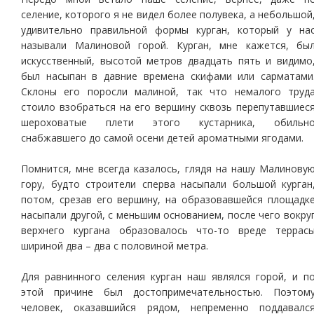
селение, которого я не видел более полувека, а небольшой
удивительно правильной формы курган, который у на
называли Малиновой горой. Курган, мне кажется, бы
искусственный, высотой метров двадцать пять и видимо
был насыпан в давние времена скифами или сарматами
Склоны его поросли малиной, так что немалого труд
стоило взобраться на его вершину сквозь перепутавшиес
шероховатые плети этого кустарника, обильн
снабжавшего до самой осени детей ароматными ягодами.
Помнится, мне всегда казалось, глядя на нашу Малинову
гору, будто строители сперва насыпали большой курган
потом, срезав его вершину, на образовавшейся площадк
насыпали другой, с меньшим основанием, после чего вокру
верхнего кургана образовалось что-то вреде террас
шириной два – два с половиной метра.
Для равнинного селения курган наш являлся горой, и п
этой причине был достопримечательностью. Поэтом
человек, оказавшийся рядом, непременно поддавалс