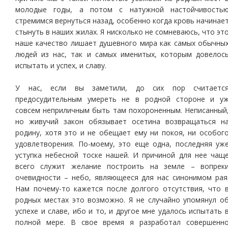
молодые годы, а потом с натужной настойчивость
стремимся вернуться назад, особенно когда кровь начинае
стынуть в наших жилах. Я нисколько не сомневаюсь, что эт
наше качество лишает душевного мира как самых обычны
людей из нас, так и самых именитых, которым довелос
испытать и успех, и славу.
У нас, если вы заметили, до сих пор считаетс
предосудительным умереть не в родной стороне и у
совсем неприличным быть там похороненным. Неписанный
но живучий закон обязывает осетина возвращаться н
родину, хотя это и не обещает ему ни покоя, ни особог
удовлетворения. По-моему, это еще одна, последняя уж
уступка небесной тоске нашей. И причиной для нее чащ
всего служит желание построить на земле – вопрек
очевидности – небо, являющееся для нас синонимом рая
Нам почему-то кажется после долгого отсутствия, что 
родных местах это возможно. Я не случайно упомянул о
успехе и славе, ибо и то, и другое мне удалось испытать 
полной мере. В свое время я разработал совершенн