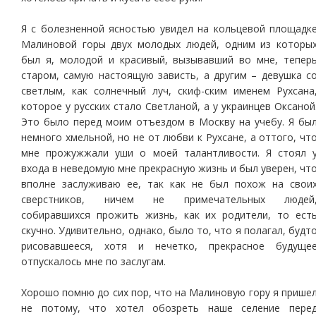
Я с болезненной ясностью увидел на кольцевой площадк
Малиновой горы двух молодых людей, одним из которы
был я, молодой и красивый, вызывавший во мне, тепер
старом, самую настоящую зависть, а другим – девушка с
светлым, как солнечный луч, скиф-ским именем Рухсана
которое у русских стало Светланой, а у украинцев Оксаной
Это было перед моим отъездом в Москву на учебу. Я бы
немного хмельной, но не от любви к Рухсане, а оттого, чт
мне прожужжали уши о моей талантливости. Я стоял 
входа в неведомую мне прекрасную жизнь и был уверен, чт
вполне заслуживаю ее, так как не был похож на свои
сверстников, ничем не примечательных людей
собиравшихся прожить жизнь, как их родители, то ест
скучно. Удивительно, однако, было то, что я полагал, будт
рисовавшееся, хотя и нечетко, прекрасное будуще
отпускалось мне по заслугам.
Хорошо помню до сих пор, что на Малиновую гору я прише
не потому, что хотел обозреть наше селение пере