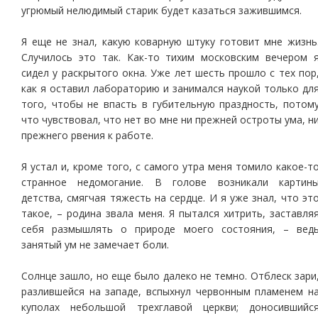
угрюмый нелюдимый старик будет казаться зажившимся.
Я еще не знал, какую коварную штуку готовит мне жизнь
Случилось это так. Как-то тихим московским вечером 
сидел у раскрытого окна. Уже лет шесть прошло с тех пор
как я оставил лабораторию и занимался наукой только дл
того, чтобы не впасть в губительную праздность, потом
что чувствовал, что нет во мне ни прежней остроты ума, н
прежнего рвения к работе.
Я устал и, кроме того, с самого утра меня томило какое-т
странное недомогание. В голове возникали картин
детства, смягчая тяжесть на сердце. И я уже знал, что эт
такое, – родина звала меня. Я пытался хитрить, заставля
себя размышлять о природе моего состояния, – вед
занятый ум не замечает боли.
Солнце зашло, но еще было далеко не темно. Отблеск зари
разлившейся на западе, вспыхнул червонным пламенем н
куполах небольшой трехглавой церкви; доносившийс