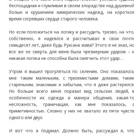
беспощадная и глумливая в своем злорадстве над душевно
болью и крушением химерических надежд, на коротко
время согревших сердце старого человека.
Но если положиться на логику и рассудить трезво, на что
собственно, я надеялся и рассчитывал в свои почт
семьдесят лет, даже будь Рухсана жива? Этого я не знал, н
все же ее смерть для меня была чрезмерным ударом – 
никакая логика не способна была смягчить этот удар…
Утром я вышел прогуляться по селению. Оно показалос
мне таким маленьким, с приземистыми домами, таки
стареньким, знакомым и забытым, что я даже растерялся
Но больше всего меня поразил вид сельских людей, 
особенности их одежда и манера общения, какая-т
несложность, граничащая, как мне показалось, 
примитивностью. Словно у них не хватало из пяти чувст
одного или двух.
И вот что я подумал. Должно быть, рассуждал я, чт