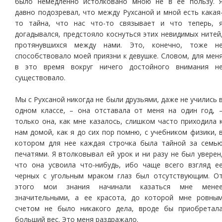
было немедленно истолковано мною не в ее пользу. 
давно подозревал, что между Рухсаной и мной есть какая
то тайна, что нас что-то связывает и что теперь, 
догадывался, предстояло коснуться этих невидимых нитей
протянувшихся между нами. Это, конечно, тоже н
способствовало моей приязни к девушке. Словом, для мен
в это время вокруг ничего достойного внимания н
существовало.
Мы с Рухсаной никогда не были друзьями, даже не учились 
одном классе, – она отставала от меня на один год, 
только она, как мне казалось, слишком часто приходила 
нам домой, как я до сих пор помню, с учебником физики, 
котором для нее каждая строчка была тайной за семь
печатями. Я втолковывал ей урок и ни разу не был уверен
что она усвоила что-нибудь, ибо чаще всего взгляд е
черных с угольным мраком глаз был отсутствующим. О
этого мои знания начинали казаться мне мене
значительными, а ее красота, до которой мне ровны
счетом не было никакого дела, вроде бы приобретал
больший вес. Это меня раздражало.