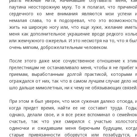
рвать нежные нити, начинавшие опутывать меня, ка
паутина неосторожную муху. То я полагал, что причино
сердечного ко мне внимания являются мои успехи 
немалая слава, то я подозревал, что это возможност
жить на широкую ногу или, что еще хуже, желание имет
меня как дополнительное украшение вроде редкого коль
или жемчужного ожерелья. И это несмотря на то, что я бы
очень мягким, доброжелательным человеком.
После этого даже мое сочувственное отношение к эти
прелестницам не останавливало меня, чтобы я не прибег 
приемам, выработанным долгой практикой, которыми 
ограждался от них, так что в самом лучшем случае дело н
шло дальше мимолетных, ни к чему не обязывающих связей
При этом я был уверен, что моя суженая далеко отсюда, 
когда придет время, найти ее не составит труда. Годы
однако, делали свое, и я все реже вспоминал о семейно
счастье, так что уже смирился с участью холостог
одиночки и ожидавшим меня бирючьим будущим, когд
старые привязанности оборвутся или позабудутся, 