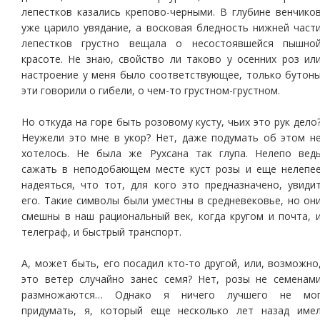
лепестков казались крепово-черными. В глубине венчико
уже царило увядание, а восковая бледность нижней част
лепестков грустно вещала о несостоявшейся пышно
красоте. Не знаю, свойство ли таково у осенних роз ил
настроение у меня было соответствующее, только бутон
эти говорили о гибели, о чем-то грустном-грустном.
Но откуда на горе быть розовому кусту, чьих это рук дело
Неужели это мне в укор? Нет, даже подумать об этом н
хотелось. Не была же Рухсана так глупа. Нелепо вед
сажать в неподобающем месте куст розы и еще нелепе
надеяться, что тот, для кого это предназначено, увиди
его. Такие символы были уместны в средневековье, но он
смешны в наш рациональный век, когда кругом и почта, 
телеграф, и быстрый транспорт.
А, может быть, его посадил кто-то другой, или, возможно
это ветер случайно занес семя? Нет, розы не семенам
размножаются… Однако я ничего лучшего не мо
придумать, я, который еще несколько лет назад име