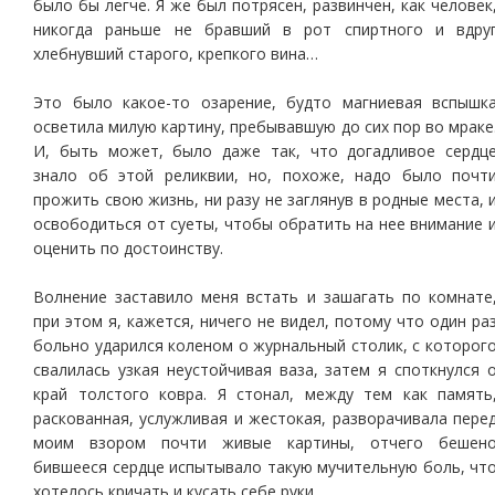
было бы легче. Я же был потрясен, развинчен, как человек
никогда раньше не бравший в рот спиртного и вдру
хлебнувший старого, крепкого вина…
Это было какое-то озарение, будто магниевая вспышк
осветила милую картину, пребывавшую до сих пор во мраке
И, быть может, было даже так, что догадливое сердц
знало об этой реликвии, но, похоже, надо было почт
прожить свою жизнь, ни разу не заглянув в родные места, 
освободиться от суеты, чтобы обратить на нее внимание 
оценить по достоинству.
Волнение заставило меня встать и зашагать по комнате
при этом я, кажется, ничего не видел, потому что один ра
больно ударился коленом о журнальный столик, с которог
свалилась узкая неустойчивая ваза, затем я споткнулся 
край толстого ковра. Я стонал, между тем как память
раскованная, услужливая и жестокая, разворачивала пере
моим взором почти живые картины, отчего бешен
бившееся сердце испытывало такую мучительную боль, чт
хотелось кричать и кусать себе руки.