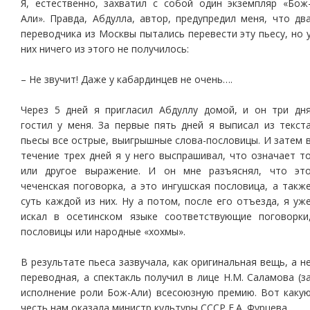
Я, естественно, захватил с собой один экземпляр «Бож
Али». Правда, Абдулла, автор, предупредил меня, что дв
переводчика из Москвы пытались перевести эту пьесу, но 
них ничего из этого не получилось:
– Не звучит! Даже у кабардинцев не очень….
Через 5 дней я пригласил Абдуллу домой, и он три дн
гостил у меня. За первые пять дней я выписал из текст
пьесы все острые, выигрышные слова-пословицы. И затем 
течение трех дней я у него выспрашивал, что означает т
или другое выражение. И он мне разъяснял, что эт
чеченская поговорка, а это ингушская пословица, а такж
суть каждой из них. Ну а потом, после его отъезда, я уж
искал в осетинском языке соответствующие поговорки
пословицы или народные «хохмы».
В результате пьеса зазвучала, как оригинальная вещь, а н
переводная, а спектакль получил в лице Н.М. Саламова (з
исполнение роли Бож-Али) всесоюзную премию. Вот каку
честь нам оказала министр культуры СССР Е.А. Фурцева.