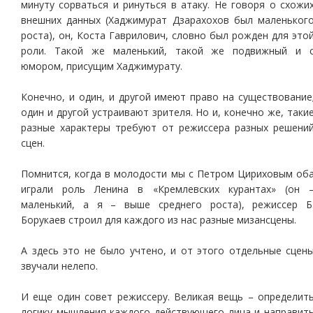
минуту сорваться и ринуться в атаку. Не говоря о схожи
внешних данных (Хаджимурат Дзарахохов был маленьког
роста), он, Коста Гаврилович, словно был рожден для это
роли. Такой же маленький, такой же подвижный и 
юмором, присущим Хаджимурату.
Конечно, и один, и другой имеют право на существование
один и другой устраивают зрителя. Но и, конечно же, таки
разные характеры требуют от режиссера разных решени
сцен.
Помнится, когда в молодости мы с Петром Цириховым об
играли роль Ленина в «Кремлевских курантах» (он 
маленький, а я – выше среднего роста), режиссер Б
Борукаев строил для каждого из нас разные мизансцены.
А здесь это не было учтено, и от этого отдельные сцен
звучали нелепо.
И еще один совет режиссеру. Великая вещь – определит
логику мышления каждого действующего лица и направит