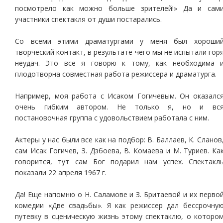
посмотрело как можно больше зрителей!» Да и сам
участники спектакля от души постарались.
Со всеми этими драматургами у меня был хороши
творческий контакт, в результате чего мы не испытали гор
неудач. Это все я говорю к тому, как необходима 
плодотворна совместная работа режиссера и драматурга.
Например, моя работа с Исаком Гогичевым. Он оказалс
очень гибким автором. Не только я, но и вс
постановочная группа с удовольствием работала с ним.
Актеры у нас были все как на подбор: В. Баллаев, К. Сланов
сам Исак Гогичев, З. Дзбоева, В. Комаева и М. Туриев. Ка
говорится, тут сам Бог подарил нам успех. Спектакл
показали 22 апреля 1967 г.
Да! Еще напомню о Н. Саламове и З. Бритаевой и их перво
комедии «Две свадьбы». Я как режиссер дал бессрочну
путевку в сценическую жизнь этому спектаклю, о которо