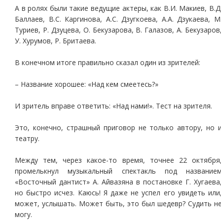
А в ролях были такие ведущие актеры, как В.И. Макиев, В.Д
Баллаев, В.С. Каргинова, А.С. Дзугкоева, А.А. Дзукаева, М
Туриев, Р. Дзуцева, О. Бекузарова, В. Галазов, А. Бекузаров
У. Хурумов, Р. Бритаева.
В конечном итоге правильно сказал один из зрителей:
– Название хорошее: «Над кем смеетесь?»
И зритель вправе ответить: «Над нами!». Тест на зрителя.
Это, конечно, страшный приговор не только автору, но 
театру.
Между тем, через какое-то время, точнее 22 октября
промелькнул музыкальный спектакль под название
«Восточный дантист» А. Айвазяна в постановке Г. Хугаева
но быстро исчез. Каюсь! Я даже не успел его увидеть или
может, услышать. Может быть, это был шедевр? Судить н
могу.