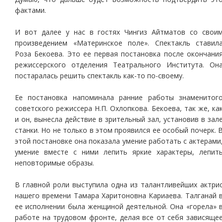
фактами.
И вот далее у нас в гостях Чингиз Айтматов со свои
произведением «Материнское поле». Спектакль ставил
Роза Бекоева. Это ее первая постановка после окончани
режиссерского отделения Театрального Института. Он
постаралась решить спектакль как-то по-своему.
Ее постановка напоминала ранние работы знаменитог
советского режиссера Н.П. Охлопкова. Бекоева, так же, ка
и он, вынесла действие в зрительный зал, установив в зал
станки. Но не только в этом проявился ее особый почерк. 
этой постановке она показала умение работать с актерами
умение вместе с ними лепить яркие характеры, лепит
неповторимые образы.
В главной роли выступила одна из талантливейших актри
нашего времени Тамара Харитоновна Кариаева. Талганай 
ее исполнении была женщиной деятельной. Она «горела» 
работе на трудовом фронте, делая все от себя зависяще