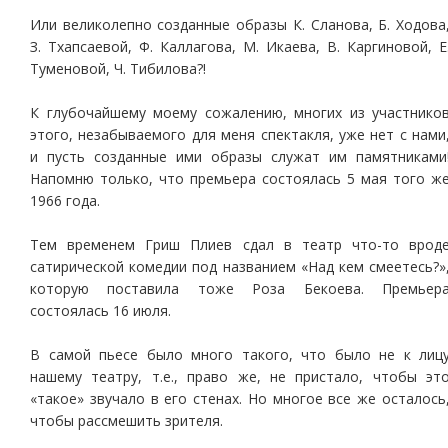
Или великолепно созданные образы К. Сланова, Б. Ходова
З. Тхапсаевой, Ф. Каллагова, М. Икаева, В. Каргиновой, Е
Туменовой, Ч. Тибилова?!
К глубочайшему моему сожалению, многих из участнико
этого, незабываемого для меня спектакля, уже нет с нами
и пусть созданные ими образы служат им памятниками
Напомню только, что премьера состоялась 5 мая того ж
1966 года.
Тем временем Гриш Плиев сдал в театр что-то врод
сатирической комедии под названием «Над кем смеетесь?»
которую поставила тоже Роза Бекоева. Премьер
состоялась 16 июля.
В самой пьесе было много такого, что было не к лиц
нашему театру, т.е., право же, не пристало, чтобы эт
«такое» звучало в его стенах. Но многое все же осталось
чтобы рассмешить зрителя.