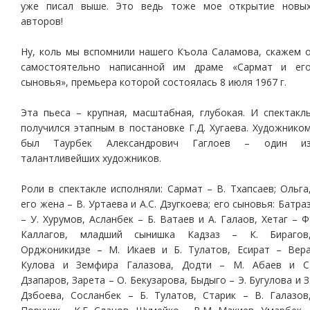
уже писал выше. Это ведь тоже мое открытие новы
авторов!
Ну, коль мы вспомнили нашего Къола Саламова, скажем 
самостоятельно написанной им драме «Сармат и ег
сыновья», премьера которой состоялась 8 июля 1967 г.
Эта пьеса – крупная, масштабная, глубокая. И спектакл
получился этапным в постановке Г.Д. Хугаева. Художнико
был Таурбек Александрович Гаглоев – один и
талантливейших художников.
Роли в спектакле исполняли: Сармат – В. Тхапсаев; Ольга
его жена – В. Уртаева и А.С. Дзугкоева; его сыновья: Батра
– У. Хурумов, Асланбек – Б. Ватаев и А. Галаов, Хетаг – Ф
Каллагов, младший сынишка Кадзаз – К. Бирагов
Орджоникидзе – М. Икаев и Б. Тулатов, Есират – Вер
Кулова и Земфира Галазова, Додти – М. Абаев и С
Дзапаров, Зарета – О. Бекузарова, Быдыго – Э. Бугулова и З
Дзбоева, Сосланбек – Б. Тулатов, Старик – В. Галазов