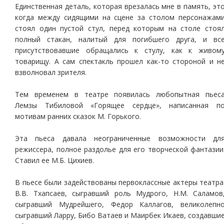
Единственная деталь, которая врезалась мне в память, эт
когда между сидящими на сцене за столом персонажам
стоял один пустой стул, перед которым на столе стоя
полный стакан, налитый для погибшего друга, и вс
присутствовавшие обращались к стулу, как к живом
товарищу. А сам спектакль прошел как-то стороной и н
взволновал зрителя.
Тем временем в театре появилась любопытная пьес
Лемзы Тибиловой «Горящее сердце», написанная п
мотивам ранних сказок М. Горького.
Эта пьеса давала неограниченные возможности дл
режиссера, полное раздолье для его творческой фантазии
Ставил ее М.Б. Цихиев.
В пьесе были задействованы первоклассные актеры театра
В.В. Тхапсаев, сыгравший роль Мудрого, Н.М. Саламов
сыгравший Мудрейшего, Федор Каллагов, великолепн
сыгравший Ларру, Бибо Ватаев и Маирбек Икаев, создавши