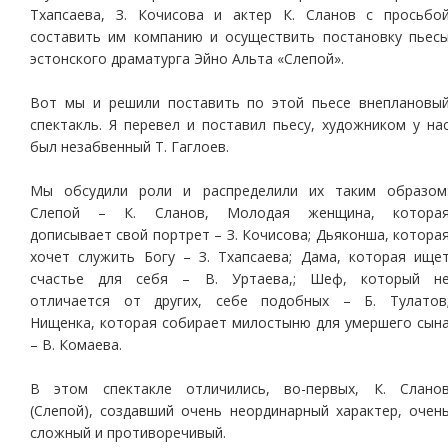
Тхапсаева, З. Кочисова и актер К. Сланов с просьбо
составить им компанию и осуществить постановку пьес
эстонского драматурга Эйно Альта «Слепой».
Вот мы и решили поставить по этой пьесе внеплановы
спектакль. Я перевел и поставил пьесу, художником у на
был незабвенный Т. Гаглоев.
Мы обсудили роли и распределили их таким образом
Слепой – К. Сланов, Молодая женщина, котора
дописывает свой портрет – З. Кочисова; Дьяконша, котора
хочет служить Богу – З. Тхапсаева; Дама, которая ище
счастье для себя – В. Уртаева,; Шеф, который н
отличается от других, себе подобных – Б. Тулатов
Нищенка, которая собирает милостыню для умершего сын
– В. Комаева.
В этом спектакле отличились, во-первых, К. Слано
(Слепой), создавший очень неординарный характер, очен
сложный и противоречивый.