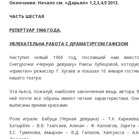
Окончание. Начало см. «Дарьял» 1,2,3,4,5’2013.
ЧАСТЬ ШЕСТАЯ
РЕПЕРТУАР 1966 ГОДА.
УВЛЕКАТЕЛЬНА РАБОТА С ДРАМАТУРГОМ ГАФЕЗОМ
Наступил новый 1966 год, пославший нам вмест
Снегурочки «Черную девушку» Раисы Хубецовой, котору
«приютил» режиссер Г. Хугаев и показал 16 января гостя
нашего театра.
Эта пьеса, пожалуй, наиболее законченная вещь автора. 
ней почти все образы имеют четкие характеристики. Он
выписаны яркими красками.
Роли играли: Бабуца (Черная девушка) – Т.Х. Кариаева
Батырбек – В.В. Тхапсаев, Алихан – Ф. Каллагов, Зарета 
Е.С. Туменова, Амырхан – В.Д. Галазов, Хангуасса – А.А