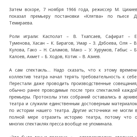
Затем вскоре, 7 ноября 1966 года, режиссер М. Цихие
показал премьеру постановки «Клятва» по пьесе Д
Темираева.
Роли играли: Касполат – В. Тхапсаев, Сафират – Е
Туменова, Хасан – К. Бирагов, Умар – З. Дзбоева, Оля – В
Кулова, Гако – Н. Саламов, Мако – У. Хурумов, Габыс – Б
Калоев, Ахмет – Б. Ходов, Котик – В. Азиев.
А сам спектакль… Надо сказать, что к этому времен
коллектив театра начал терять требовательность к себе
Перестали даже проводить производственные совещания
обычно ранее проводимые после трех спектаклей каждо
премьеры. Протоколы этих собраний оставались в архив
театра и служили единственным достоверным материало
по истории нашего театра. Другие источники не могли 
полной мере отразить историю театра, потому что 
многих спектаклях пресса вообще не упоминала.