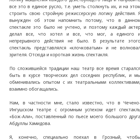
все это в единое русло, т.е. уметь столкнуть их, и на это
строить свою стройную режиссерскую логику действия. 
вынужден об этом напомнить потому, что в данно
спектакле это было не учтено, и поэтому каждый акте
делал все, что хотел и все, что мог, а единого 
непрерывного действия не было. В результате этог
спектакль представлялся «клочковатым» и не волнова
зрителя. Отсюда и короткая жизнь спектакля.
По сложившейся традиции наш театр все время старалс
быть в курсе творческих дел соседних республик, и м
обменивались опытом с их театральными коллективами
взаимно обогащались.
Нам, в частности мне, стало известно, что в Чечено
Ингушском театре с огромным успехом идет спектакл
«Бож-Али», поставленный по пьесе моего большого друг
Абдуллы Хамидова.
Я, конечно, специально поехал в Грозный, чтоб