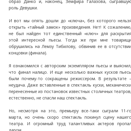
образ Данко и, наконец, Земфира Галазова, сыгравшу
роль Девушки.
И вот мы опять дошли до «ключа», без которого нельз
открыть «тайный замок» произведения. Нет! К сожалению
не был найден тот единственный «ключ» для раскрыти
этой интересной пьесы. Тогда же при мне товарищ
обрушились на Лемзу Тибилову, обвинив ее в отсутстви
концовки (финала).
Я ознакомился с авторским экземпляром пьесы и выяснил
что финал налицо. И еще несколько важных кусков пьес
были почему-то сокращены режиссером. В результате 
неудача. Даже вставленные в спектакль куски, механическ
перенесенные из постановок известных столичных театров
естественно, не спасли наш спектакль.
Но, несмотря на это, премьеру все-таки сыграли 11-г
марта, но очень скоро спектакль покинул сцену нашег
театра. И огромный труд талантливых актеров пропа
даром.