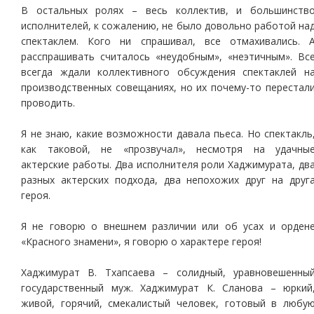
В остальных ролях – весь коллектив, и большинств
исполнителей, к сожалению, не было довольно работой на
спектаклем. Кого ни спрашивал, все отмахивались. 
расспрашивать считалось «неудобным», «неэтичным». Вс
всегда ждали коллективного обсуждения спектаклей н
производственных совещаниях, но их почему-то перестал
проводить.
Я не знаю, какие возможности давала пьеса. Но спектакль
как таковой, не «прозвучал», несмотря на удачны
актерские работы. Два исполнителя роли Хаджимурата, дв
разных актерских подхода, два непохожих друг на друг
героя.
Я не говорю о внешнем различии или об усах и орден
«Красного знамени», я говорю о характере героя!
Хаджимурат В. Тхапсаева – солидный, уравновешенны
государственный муж. Хаджимурат К. Сланова – юркий
живой, горячий, смекалистый человек, готовый в любу