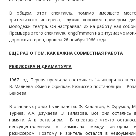
В общем, этот спектакль, помимо имевшего мест
зрительского интереса, служил хорошим примером дл
молодежи театра. Он настраивал их на работу над собой
Премьера этого спектакля, qngd`mmncn на энтузиазме мои
дорогих актеров, прошла 26 ноября 1966 года.
ЕЩЕ РАЗ О ТОМ, КАК ВАЖНА СОВМЕСТНАЯ РАБОТА
РЕЖИССЕРА И ДРАМАТУРГА
1967 год. Первая премьера состоялась 14 января по пьес
В. Малиева «Змея и скрипка». Режиссер-постановщик – Роз
Бекоева.
В основных ролях были заняты: Ф. Каллагов, У. Хурумов, М
Туриев, А.А. Дзукаева, З. Галазова. Все они остались 
памяти. А в остальном…. В спектакле что-то осталос
неосуществленным в замыслах между автором 
режиссером. Поэтому и зритель остался в недоумении