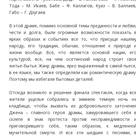
Тода – М. Икаев, Бабе – Ф. Каллагов, Куаз – В. Баллаев
Габо – Г. Дзугаев.
В этой драме, помимо основной темы преданности и любви
чести и долга, были огромные возможности показать 
ярких образах и событиях все то, что присуще нашем
народу, его традиции, обычаи, отношение к природе 
жизни вообще. Все, что является основой нации, ег
культурой, все, на чем осетинский народ строит сво
житье-бытье. Жанр драмы, ярко выраженный в самой пьесе
в ее языке, мы также определяли как романтическую драму
Поэтому мы избегали бытовых деталей.
Отсюда возникло и решение финала спектакля, когда вс
жители ущелья собрались в зимнюю темную ночь н
кладбище, чтобы вызвать из добровольного заточени
Джена – главного героя драмы, замуровавшего себя 
склепе в знак протеста против несправедливости 
приговорившего себя, таким образом, к медленно
мучительной смерти. И все эти шедшие с песнями, 