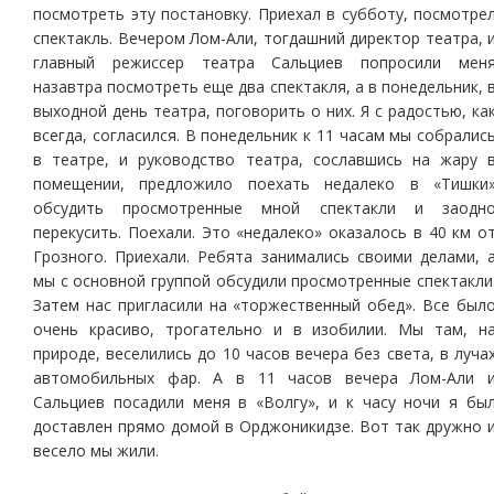
посмотреть эту постановку. Приехал в субботу, посмотре
спектакль. Вечером Лом-Али, тогдашний директор театра, 
главный режиссер театра Сальциев попросили мен
назавтра посмотреть еще два спектакля, а в понедельник, 
выходной день театра, поговорить о них. Я с радостью, ка
всегда, согласился. В понедельник к 11 часам мы собралис
в театре, и руководство театра, сославшись на жару 
помещении, предложило поехать недалеко в «Тишки
обсудить просмотренные мной спектакли и заодн
перекусить. Поехали. Это «недалеко» оказалось в 40 км о
Грозного. Приехали. Ребята занимались своими делами, 
мы с основной группой обсудили просмотренные спектакли
Затем нас пригласили на «торжественный обед». Все был
очень красиво, трогательно и в изобилии. Мы там, н
природе, веселились до 10 часов вечера без света, в луча
автомобильных фар. А в 11 часов вечера Лом-Али 
Сальциев посадили меня в «Волгу», и к часу ночи я бы
доставлен прямо домой в Орджоникидзе. Вот так дружно 
весело мы жили.