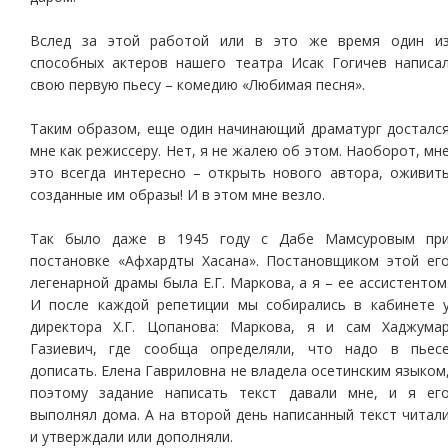
Вслед за этой работой или в это же время один и
способных актеров нашего театра Исак Гогичев написа
свою первую пьесу – комедию «Любимая песня».
Таким образом, еще один начинающий драматург досталс
мне как режиссеру. Нет, я не жалею об этом. Наоборот, мн
это всегда интересно – открыть нового автора, оживит
созданные им образы! И в этом мне везло.
Так было даже в 1945 году с Дабе Мамсуровым пр
постановке «Афхардты Хасана». Постановщиком этой ег
легенарной драмы была Е.Г. Маркова, а я – ее ассистентом
И после каждой репетиции мы собирались в кабинете 
директора Х.Г. Цопанова: Маркова, я и сам Хаджума
Газиевич, где сообща определяли, что надо в пьес
дописать. Елена Гавриловна не владела осетинским языком
поэтому задание написать текст давали мне, и я ег
выполнял дома. А на второй день написанный текст читал
и утверждали или дополняли.