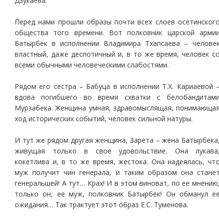
Дзукаева.
Перед нами прошли образы почти всех слоев осетинског
общества того времени. Вот полковник царской арми
Батырбек в исполнении Владимира Тхапсаева – челове
властный, даже деспотичный и, в то же время, человек с
всеми обычными человеческими слабостями.
Рядом его сестра – Бабуца в исполнении Т.Х. Кариаевой 
вдова погибшего во время схватки с белобандитам
Мурзабека. Женщина умная, здравомыслящая, понимающа
ход исторических событий, человек сильной натуры.
И тут же рядом другая женщина, Зарета – жена Батырбека
живущая только в свое удовольствие. Она лукава
кокетлива и, в то же время, жестока. Она надеялась, чт
муж получит чин генерала, и таким образом она стане
генеральшей! А тут… Крах! И в этом виноват, по ее мнению
только он, ее муж, полковник Батырбек! Он обманул е
ожидания… Так трактует этот образ Е.С. Туменова.