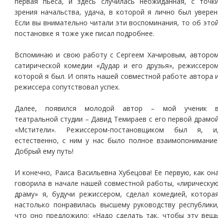
первая пьеса, и здесь случилась неожиданная, с точк
зрения начальства, удача, в которой я лично был уверен
Если вы внимательно читали эти воспоминания, то об это
постановке я тоже уже писал подробнее.
Вспоминаю и свою работу с Сергеем Хачировым, авторо
сатирической комедии «Дудар и его друзья», режиссеро
которой я был. И опять нашей совместной работе автора 
режиссера сопутствовал успех.
Далее, появился молодой автор – мой ученик 
театральной студии – Давид Темираев с его первой драмо
«Мстители». Режиссером-постановщиком был я, и
естественно, с ним у нас было полное взаимопонимание
Добрый ему путь!
И конечно, Раиса Васильевна Хубецова! Ее первую, как он
говорила в начале нашей совместной работы, «лирическу
драму» я, будучи режиссером, сделал комедией, котора
настолько понравилась высшему руководству республики
что оно предложило: «Надо сделать так, чтобы эту вещ