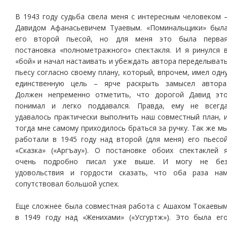
В 1943 году судьба свела меня с интересным человеком 
Давидом Афанасьевичем Туаевым. «Поминальщики» был
его второй пьесой, но для меня это была перва
постановка «полнометражного» спектакля. И я ринулся 
«бой» и начал настаивать и убеждать автора переделыват
пьесу согласно своему плану, который, впрочем, имел одн
единственную цель – ярче раскрыть замысел автора
Должен непременно отметить, что дорогой Давид эт
понимал и легко поддавался. Правда, ему не всегд
удавалось практически выполнить наш совместный план, 
тогда мне самому приходилось браться за ручку. Так же м
работали в 1945 году над второй (для меня) его пьесо
«Сказка» («Аргъау»). О постановке обоих спектаклей 
очень подробно писал уже выше. И могу не бе
удовольствия и гордости сказать, что оба раза на
сопутствовал большой успех.
Еще сложнее была совместная работа с Ашахом Токаевы
в 1949 году над «Женихами» («Усгуртж»). Это была ег