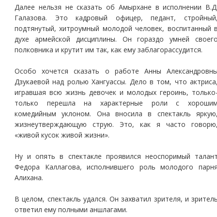
Далее нельзя не сказать об Амырхане в исполнении В.Д
Галазова. Это кадровый офицер, педант, стройный
подтянутый, хитроумный молодой человек, воспитанный 
духе армейской дисциплины. Он гораздо умней своег
полковника и крутит им так, как ему заблагорассудится.
Особо хочется сказать о работе Анны Александровн
Дзукаевой над ролью Хангуассы. Дело в том, что актриса
игравшая всю жизнь девочек и молодых героинь, только
только перешла на характерные роли с хороши
комедийным уклоном. Она вносила в спектакль яркую
жизнеутверждающую струю. Это, как я часто говорю
«живой кусок живой жизни».
Ну и опять в спектакле проявился неоспоримый талан
Федора Каллагова, исполнившего роль молодого парн
Алихана.
В целом, спектакль удался. Он захватил зрителя, и зрител
ответил ему полными аншлагами.