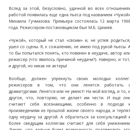
Вслед за этой, безусловно, удачной во всех отношения
работой появилась еще одна пьеса под названием «Чужой
Михаила Гучмазова. Премьера состоялась 12 марта 196
года. Режиссером-постановщиком был М.Б. Цихиев.
«Чужой», который не стал «своим» и, не успев родиться
ушел со сцены. Я, к сожалению, не имею под рукой пьесы. 
то бы попытался понять, кто повинен в неудаче, автор ил
режиссер (что явилось причиной неудачи?). Наверно, и тот
и другой, но никак не актеры!
Вообще, должен упрекнуть своих молодых коллег
режиссеров в том, что они ленятся работать 
драматургами. Ленятся или не умеют! На мой взгляд, и то, 
другое, что, повторяю, не делает им чести. И еще он
считают себя всезнающими, особенно в подходе 
произведениям из прошлой жизни своего народа, и терпя
одну неудачу за другой. А обратиться за консультацией 
более сведущим коллегам считают для себя унижением
Думаю, что дальше будет возможность подтвердить эт