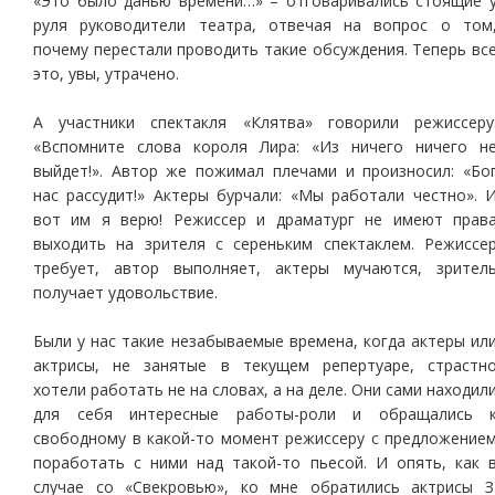
«Это было данью времени…» – отговаривались стоящие 
руля руководители театра, отвечая на вопрос о том
почему перестали проводить такие обсуждения. Теперь вс
это, увы, утрачено.
А участники спектакля «Клятва» говорили режиссеру
«Вспомните слова короля Лира: «Из ничего ничего н
выйдет!». Автор же пожимал плечами и произносил: «Бо
нас рассудит!» Актеры бурчали: «Мы работали честно». 
вот им я верю! Режиссер и драматург не имеют прав
выходить на зрителя с сереньким спектаклем. Режиссе
требует, автор выполняет, актеры мучаются, зрител
получает удовольствие.
Были у нас такие незабываемые времена, когда актеры ил
актрисы, не занятые в текущем репертуаре, страстн
хотели работать не на словах, а на деле. Они сами находил
для себя интересные работы-роли и обращались 
свободному в какой-то момент режиссеру с предложение
поработать с ними над такой-то пьесой. И опять, как 
случае со «Свекровью», ко мне обратились актрисы З