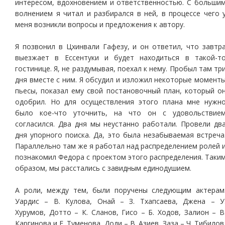
интересом, вдохновением и ответственностью. С больши
волнением я читал и разбирался в ней, в процессе чего 
меня возникли вопросы и предложения к автору.
Я позвонил в Цхинвали Гафезу, и он ответил, что завтр
выезжает в Ессентуки и будет находиться в такой-т
гостинице. Я, не раздумывая, поехал к нему. Пробыл там тр
дня вместе с ним. Я обсудил и изложил некоторые момент
пьесы, показал ему свой постановочный план, который о
одобрил. Но для осуществления этого плана мне нужн
было кое-что уточнить, на что он с удовольствие
согласился. Два дня мы неустанно работали. Провели дв
дня упорного поиска. Да, это была незабываемая встреча
Параллельно там же я работал над распределением ролей 
познакомил Федора с проектом этого распределения. Таки
образом, мы расстались с завидным единодушием.
А роли, между тем, были поручены следующим актерам
Уардис – В. Кулова, Онай – З. Тхапсаева, Джена – У
Хурумов, Дотто – К. Сланов, Гисо – Б. Ходов, Залион – В
Каргинова и Е. Туменова, Доди – В. Азиев, Заза – Ч. Тибилов