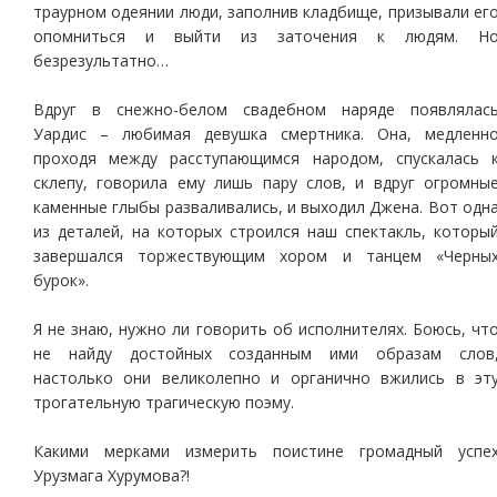
траурном одеянии люди, заполнив кладбище, призывали ег
опомниться и выйти из заточения к людям. Н
безрезультатно…
Вдруг в снежно-белом свадебном наряде появлялас
Уардис – любимая девушка смертника. Она, медленн
проходя между расступающимся народом, спускалась 
склепу, говорила ему лишь пару слов, и вдруг огромны
каменные глыбы разваливались, и выходил Джена. Вот одн
из деталей, на которых строился наш спектакль, которы
завершался торжествующим хором и танцем «Черны
бурок».
Я не знаю, нужно ли говорить об исполнителях. Боюсь, чт
не найду достойных созданным ими образам слов
настолько они великолепно и органично вжились в эт
трогательную трагическую поэму.
Какими мерками измерить поистине громадный успе
Урузмага Хурумова?!