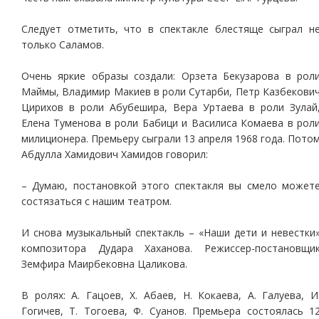
Следует отметить, что в спектакле блестяще сыграл н
только Саламов.
Очень яркие образы создали: Орзета Бекузарова в рол
Маймы, Владимир Макиев в роли Сутарби, Петр Казбекови
Цирихов в роли Абубешира, Вера Уртаева в роли Зулай
Елена Туменова в роли Бабици и Василиса Комаева в рол
милиционера. Премьеру сыграли 13 апреля 1968 года. Пото
Абдулла Хамидович Хамидов говорил:
– Думаю, постановкой этого спектакля вы смело может
состязаться с нашим театром.
И снова музыкальный спектакль – «Наши дети и невестки
композитора Дудара Хаханова. Режиссер-постановщи
Земфира Маирбековна Цаликова.
В ролях: А. Гацоев, Х. Абаев, Н. Кокаева, А. Галуева, И
Гогичев, Т. Тогоева, Ф. Суанов. Премьера состоялась 1