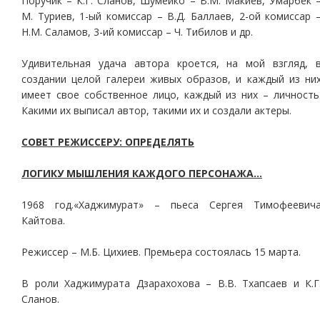
Поручик – К.Г. Сланов, Шумейко – В.М. Макиев, Умарбек 
М. Туриев, 1-ый комиссар – В.Д. Баллаев, 2-ой комиссар 
Н.М. Саламов, 3-ий комиссар – Ч. Тибилов и др.
Удивительная удача автора кроется, на мой взгляд, 
создании целой галереи живых образов, и каждый из ни
имеет свое собственное лицо, каждый из них – личность
Какими их выписал автор, такими их и создали актеры.
СОВЕТ РЕЖИССЕРУ: ОПРЕДЕЛЯТЬ
ЛОГИКУ МЫШЛЕНИЯ КАЖДОГО ПЕРСОНАЖА…
1968 год.«Хаджимурат» – пьеса Сергея Тимофеевич
Кайтова.
Режиссер – М.Б. Цихиев. Премьера состоялась 15 марта.
В роли Хаджимурата Дзарахохова – В.В. Тхапсаев и К.Г
Сланов.