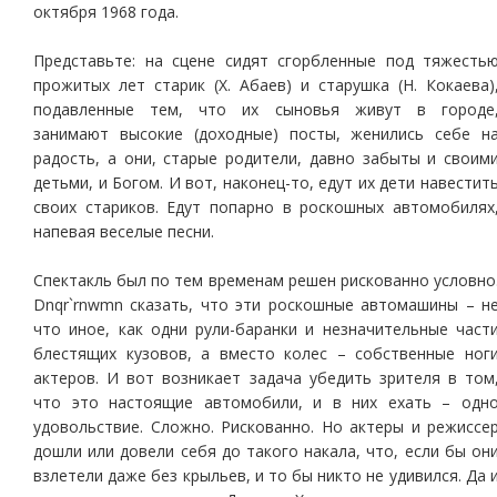
октября 1968 года.
Представьте: на сцене сидят сгорбленные под тяжесть
прожитых лет старик (Х. Абаев) и старушка (Н. Кокаева)
подавленные тем, что их сыновья живут в городе
занимают высокие (доходные) посты, женились себе н
радость, а они, старые родители, давно забыты и своим
детьми, и Богом. И вот, наконец-то, едут их дети навестит
своих стариков. Едут попарно в роскошных автомобилях
напевая веселые песни.
Спектакль был по тем временам решен рискованно условно
Dnqr`rnwmn сказать, что эти роскошные автомашины – н
что иное, как одни рули-баранки и незначительные част
блестящих кузовов, а вместо колес – собственные ног
актеров. И вот возникает задача убедить зрителя в том
что это настоящие автомобили, и в них ехать – одн
удовольствие. Сложно. Рискованно. Но актеры и режиссе
дошли или довели себя до такого накала, что, если бы он
взлетели даже без крыльев, и то бы никто не удивился. Да 