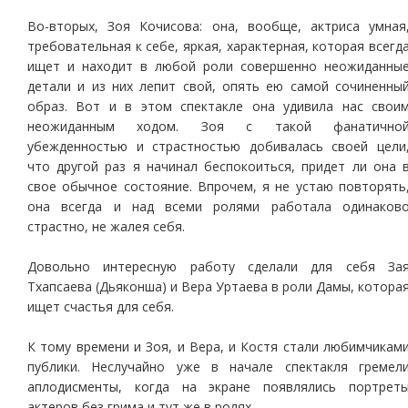
Во-вторых, Зоя Кочисова: она, вообще, актриса умная
требовательная к себе, яркая, характерная, которая всегд
ищет и находит в любой роли совершенно неожиданны
детали и из них лепит свой, опять ею самой сочиненны
образ. Вот и в этом спектакле она удивила нас свои
неожиданным ходом. Зоя с такой фанатично
убежденностью и страстностью добивалась своей цели
что другой раз я начинал беспокоиться, придет ли она 
свое обычное состояние. Впрочем, я не устаю повторять
она всегда и над всеми ролями работала одинаков
страстно, не жалея себя.
Довольно интересную работу сделали для себя За
Тхапсаева (Дьяконша) и Вера Уртаева в роли Дамы, котора
ищет счастья для себя.
К тому времени и Зоя, и Вера, и Костя стали любимчикам
публики. Неслучайно уже в начале спектакля гремел
аплодисменты, когда на экране появлялись портрет
актеров без грима и тут же в ролях.