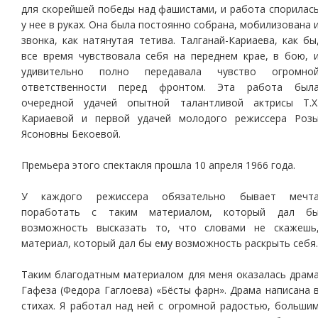
для скорейшей победы над фашистами, и работа спорилас
у нее в руках. Она была постоянно собрана, мобилизована 
звонка, как натянутая тетива. Талганай-Кариаева, как бы
все время чувствовала себя на переднем крае, в бою, 
удивительно полно передавала чувство огромно
ответственности перед фронтом. Эта работа был
очередной удачей опытной талантливой актрисы Т.Х
Кариаевой и первой удачей молодого режиссера Роз
Ясоновны Бекоевой.
Премьера этого спектакля прошла 10 апреля 1966 года.
У каждого режиссера обязательно бывает мечт
поработать с таким материалом, который дал б
возможность высказать то, что словами не скажешь
материал, который дал бы ему возможность раскрыть себя.
Таким благодатным материалом для меня оказалась драм
Гафеза (Федора Гаглоева) «Бёсты фарн». Драма написана 
стихах. Я работал над ней с огромной радостью, больши