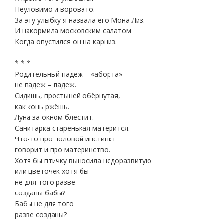
Неуловимо и воровато.
За эту улыбку я назвала его Мона Лиз.
И накормила московским салатом
Когда опустился он на карниз.
* * *
Родительный падеж – «аборта» –
не падеж – падёж.
Сидишь, простыней обёрнутая,
как конь ржёшь.
Луна за окном блестит.
Санитарка старенькая матерится.
Что-то про половой инстинкт
говорит и про материнство.
Хотя бы птичку выносила недоразвитую
или цветочек хотя бы –
не для того разве
созданы бабы?
Бабы не для того
разве созданы?