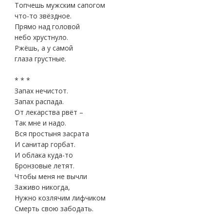
Топчешь мужским сапогом
что-то звёздное.
Прямо над головой
небо хрустнуло.
Ржёшь, а у самой
глаза грустные.
* * *
Запах нечистот.
Запах распада.
От лекарства рвёт –
Так мне и надо.
Вся простыня засрата
И санитар горбат.
И облака куда-то
Бронзовые летят.
Чтобы меня не вычли
Заживо никогда,
Нужно козлячим лифчиком
Смерть свою забодать.