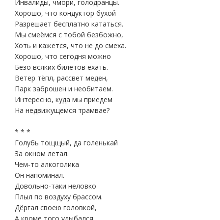
Инвалиды, чмори, голодранцы.
Хорошо, что кондуктор бухой –
Разрешает бесплатно кататься.
Мы смеёмся с тобой безбожно,
Хоть и кажется, что не до смеха.
Хорошо, что сегодня можно
Безо всяких билетов ехать.
Ветер тёпл, рассвет меден,
Парк заброшен и необитаем.
Интересно, куда мы приедем
На недвижущемся трамвае?
* * *
Голубь тощщый, да голенькай
За окном летал.
Чем-то алкоголика
Он напоминал.
Довольно-таки неловко
Плыл по воздуху брассом.
Дёргал своею головкой,
А кроме того улыбался