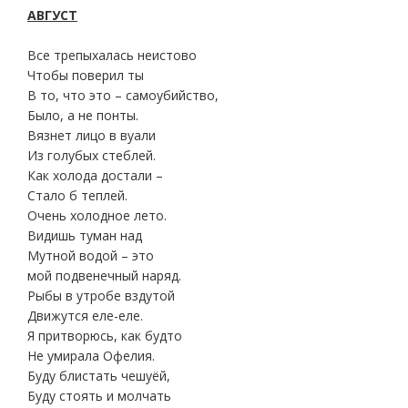
АВГУСТ
Все трепыхалась неистово
Чтобы поверил ты
В то, что это – самоубийство,
Было, а не понты.
Вязнет лицо в вуали
Из голубых стеблей.
Как холода достали –
Стало б теплей.
Очень холодное лето.
Видишь туман над
Мутной водой – это
мой подвенечный наряд.
Рыбы в утробе вздутой
Движутся еле-еле.
Я притворюсь, как будто
Не умирала Офелия.
Буду блистать чешуёй,
Буду стоять и молчать