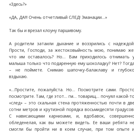
«Здесь?»
«ДА, ДА!!! Очень отчетливый СЛЕД! Эманации…»
Так бы и врезал клоуну паршивому.
А родители затаили дыхание и воззрились с надеждой
Прости, Господи, за жестоковыйность мою, понимаю же
что им оставалось? Но… Вам приходилось отнимать 
малыша только что подаренную ему шоколадку? Нет? Тогд
– не поймете. Снимаю шапочку-балаклаву и глубок
вздыхаю.
«…Простите, пожалуйста. Но… Посмотрите сами. Прост
посмотрите. Там, где этот… гм… товарищ… почуял какой-т
«след» – это скальная стена протяженностью почти в дв
сотни метров и крутизной порядка восьмидесяти градусов
С нависающими карнизами, и, вдобавок, совершенн
обледенелая, как вы можете видеть. Ее ваши ребята н
смогли бы пройти ни в коем случае, при том опыте 