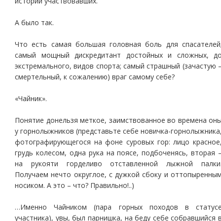
истории участвовавших.
А было так.
Что есть самая большая головная боль для спасателей
самый мощный дискредитант достойных и сложных, д
экстремального, видов спорта; самый страшный (зачастую 
смертельный, к сожалению) враг самому себе?
«Чайник».
Понятие донельзя меткое, заимствованное во времена он
у горнолыжников (представьте себе новичка-горнолыжника
фотографирующегося на фоне суровых гор: лицо красное
грудь колесом, одна рука на поясе, подбоченясь, вторая 
на рукояти горделиво отставленной лыжной палки
Получаем нечто округлое, с дужкой сбоку и оттопыренны
носиком. А это – что? Правильно!..)
…Именно Чайником (пара горных походов в статус
участника), увы, был парнишка, на беду себе собравшийся 