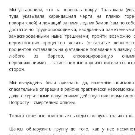
Мы установили, что на перевалы вокруг Талычхана (увы
туда указывала карандашная черта на планах горе
покорителей) и лежащий за ними ледник Замок (сам по себ
достаточно труднопроходимый, изодранный заметенными
замаскированными ныне трещинами) пройти возможно 
вероятностью процентов десять (остальные девяност
процентов оставались на фатальное попадание в лавину 
любого из бортов, спровоцированную оным
передвижениями) – такие снежные карнизы висели со все
сторон.
Мы вынуждены были признать: да, наземные поисково
спасательные операции в районе практически невозможны
даже с серьезными нарушениями действующих нормативов
Попросту – смертельно опасны.
Только точечные поисковые выходы с воздуха, только так
Шансы обнаружить группу до того, как у нее иссякне