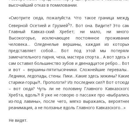
высочайший отказ в помиловании.
«Смотрите сюда, пожалуйста. Что такое граница межд
5
Северной Осетией и Грузией
?.. Вот она. Видите? Это са
Главный Кавказ-ский Хребет; ни мало, ни много
Высокогорье, исключающее постоянное проживани
человека… Оледенелые вершины, каждая из которы
представляет собой… Вот под этой мы потерял
замечательного парня, чеха, мастера спорта… А вот здесь 
сам оставил большинство зубов и двенадцатое ребро… Во
и вот – вершины-пятитысячники. Сложнейшие перевалы
Ледники, ледопады, стены. Пики…Какие здесь хижины? Каки
старики-горцы?!.. Проползти? Из последних сил?! Вот отсюд
– вот сюда? Чуть ли не половину Главного Кавказског
Хребта, вдоль?! Я уже не говорю о пассаже про «выбралис
из-под лавины», после чего, мягко выражаясь, вероятне
реанимация, а не ползанье вдоль Главного Кавказского…»
Не видят.