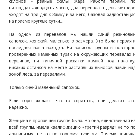
склонов – рваные скалы. Жара. Работа парами, п
пятнадцать-двадцать часов, два перевала в день; четвер
уходят на три дня к Замку и за него; базовая радиостанци
на приеме круглые сутки…
На одном из перевалов мы нашли синий резиновы
сапожок, женский, маленького размера. Это была первая 
последняя наша находка. Ни записок группы в повторн
проверенных каменных турах на окружающих перевалах 
вершинах, ни типичной раскатки камней под палатку
никаких останков на месте растаявших выносов лавин на
зоной леса, за перевалами.
Только синий маленький сапожок.
Если горы желают что-то спрятать, они делают эт
надежно.
Женщина в пропавшей группе была. Но она, единственная и
всей группы, имела квалификацию «третий разряд» не то п
альпинизму, не то по горному туризму. Почему принял