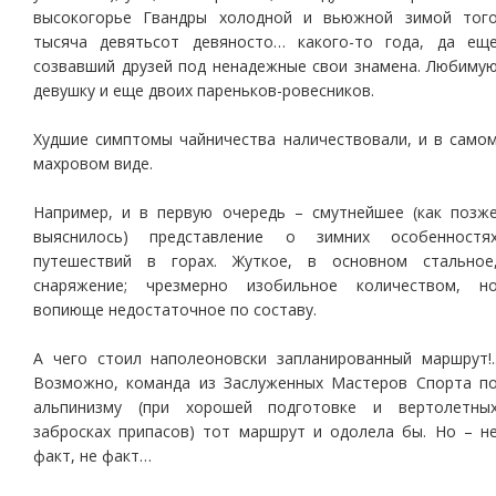
высокогорье Гвандры холодной и вьюжной зимой тог
тысяча девятьсот девяносто… какого-то года, да ещ
созвавший друзей под ненадежные свои знамена. Любиму
девушку и еще двоих пареньков-ровесников.
Худшие симптомы чайничества наличествовали, и в само
махровом виде.
Например, и в первую очередь – смутнейшее (как позж
выяснилось) представление о зимних особенностя
путешествий в горах. Жуткое, в основном стальное
снаряжение; чрезмерно изобильное количеством, н
вопиюще недостаточное по составу.
А чего стоил наполеоновски запланированный маршрут!.
Возможно, команда из Заслуженных Мастеров Спорта п
альпинизму (при хорошей подготовке и вертолетны
забросках припасов) тот маршрут и одолела бы. Но – н
факт, не факт…