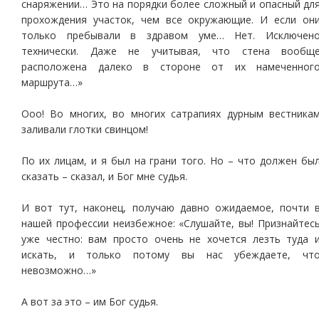
снаряжении… Это на порядки более сложный и опасный дл
прохождения участок, чем все окружающие. И если он
только пребывали в здравом уме… Нет. Исключен
технически. Даже не учитывая, что стена вообщ
расположена далеко в стороне от их намеченног
маршрута…»
Ооо! Во многих, во многих сатрапиях дурным вестника
заливали глотки свинцом!
По их лицам, и я был на грани того. Но – что должен бы
сказать – сказал, и Бог мне судья.
И вот тут, наконец, получаю давно ожидаемое, почти 
нашей профессии неизбежное: «Слушайте, вы! Признайтес
уже честно: вам просто очень не хочется лезть туда 
искать, и только потому вы нас убеждаете, чт
невозможно…»
А вот за это – им Бог судья.