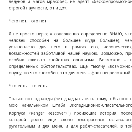
ведунов и магов мракобес, не адепт «бескомпромиссно
строгой научности, от и до».
Чего нет, того нет.
Я не просто верю; я совершенно определенно ЗНАЮ, чт
человек способен на большее (куда большее), че
установлено для него в рамках его, человеческих
возможностей заботливой нашей наукою. Возможно, пр
особых каких-то свойствах организма. Возможно – 
определенных обстоятельствах. Еще тысячу «возможно
опущу, но что способен, это для меня – факт непреложный.
Что есть – то есть.
Только вот однажды (лет двадцать пять тому, в бытност
мою начальником штаба Экспедиционно-Спасательног
1
Корпуса «Ranger Rescover»
) произошла история, посл
которой долго еще слово «экстрасенс» оставалос
ругательным и для меня, и для ребят-спасателей, в то