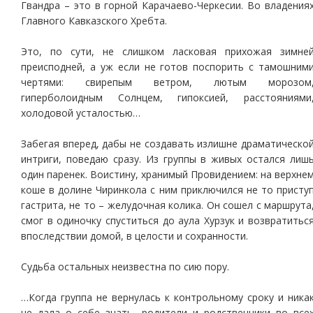
Гвандра – это в горной Карачаево-Черкесии. Во владения
Главного Кавказского Хребта.
Это, по сути, не слишком ласковая прихожая зимне
преисподней, а уж если не готов поспорить с тамошним
чертями: свирепым ветром, лютым морозом
гиперболоидным Солнцем, гипоксией, расстояниями
холодовой усталостью…
Забегая вперед, дабы не создавать излишне драматическо
интриги, поведаю сразу. Из группы в живых остался лиш
один паренек. Воистину, хранимый Провидением: на верхне
коше в долине Чиринкола с ним приключился не то присту
гастрита, не то – желудочная колика. Он сошел с маршрута
смог в одиночку спуститься до аула Хурзук и возвратитьс
впоследствии домой, в целости и сохранности.
Судьба остальных неизвестна по сию пору.
…Когда группа не вернулась к контрольному сроку и ника
не дала о себе знать, родители и родственники во все