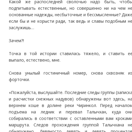
Какой же распоследней сволочью надо быть, чтоб
подпитывать естественные, но совершенно ни на чем н
основанные надежды, несбыточные и бессмысленные? Даж
если бы и не корысти ради, так ведь и славы подобным н
заслужишь…
Зачем?!
Точка в той истории ставилась тяжело, и ставить е
выпало, естествено, мне.
Снова унылый гостиничный номер, снова сквозняк и
форточки.
«Пожалуйста, выслушайте. Последние следы группы (записк
и расчистки снежных надувов) обнаружены вот здесь, н
верхнем коше в долине реки Чиринкол. Перед начало
подъема на ледник и перевал Талычхан, куда он
собирались в соответствии с оставленными вам крокам
маршрута. Следов прохождения группой Талычхана н
обнаружено. Девяносто девять и девять проценто