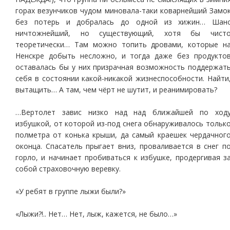
горах везунчиков чудом миновала-таки коварнейший Замо
без потерь и добралась до одной из хижин… Шан
ничтожнейший, но существующий, хотя бы чист
теоретически… Там можно топить дровами, которые н
Ненскре добыть несложно, и тогда даже без продукто
оставалась бы у них призрачная возможность поддержат
себя в состоянии какой-никакой жизнеспособности. Найти
вытащить… А там, чем чёрт не шутит, и реанимировать?
…Вертолет завис низко над над ближайшей по ход
избушкой, от которой из-под снега обнаруживалось тольк
полметра от конька крыши, да самый краешек чердачног
оконца. Спасатель прыгает вниз, проваливается в снег п
горло, и начинает пробиваться к избушке, продергивая з
собой страховочную веревку.
«У ребят в группе лыжи были?»
«Лыжи?!.. Нет… Нет, лыж, кажется, не было…»