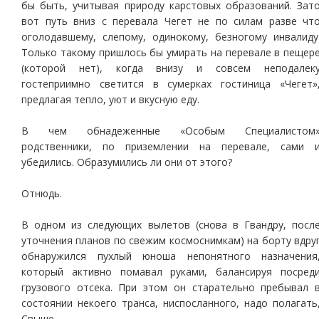
бы быть, учитывая природу карстовых образований. Зат
вот путь вниз с перевала Чегет не по силам разве чт
оголодавшему, слепому, одинокому, безногому инвалиду
Только такому пришлось бы умирать на перевале в пещер
(которой нет), когда внизу и совсем неподалек
гостеприимно светится в сумерках гостиница «Чегет»
предлагая тепло, уют и вкусную еду.
В чем обнадеженные «Особым Специалистом
родственники, по приземлении на перевале, сами 
убедились. Образумились ли они от этого?
Отнюдь.
В одном из следующих вылетов (снова в Гвандру, посл
уточнения планов по свежим космоснимкам) на борту вдру
обнаружился пухлый юноша непонятного назначения
который активно помавал руками, балансируя посред
грузового отсека. При этом он старательно пребывал 
состоянии некоего транса, ниспосланного, надо полагать
Свыше.