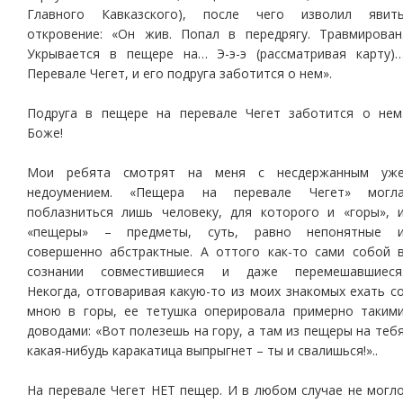
Главного Кавказского), после чего изволил явит
откровение: «Он жив. Попал в передрягу. Травмирован
Укрывается в пещере на… Э-э-э (рассматривая карту)
Перевале Чегет, и его подруга заботится о нем».
Подруга в пещере на перевале Чегет заботится о нем
Боже!
Мои ребята смотрят на меня с несдержанным уж
недоумением. «Пещера на перевале Чегет» могл
поблазниться лишь человеку, для которого и «горы», 
«пещеры» – предметы, суть, равно непонятные 
совершенно абстрактные. А оттого как-то сами собой 
сознании совместившиеся и даже перемешавшиеся
Некогда, отговаривая какую-то из моих знакомых ехать с
мною в горы, ее тетушка оперировала примерно таким
доводами: «Вот полезешь на гору, а там из пещеры на теб
какая-нибудь каракатица выпрыгнет – ты и свалишься!»..
На перевале Чегет НЕТ пещер. И в любом случае не могл