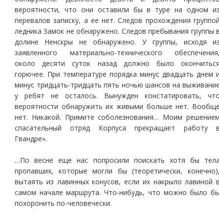
вероятности, что они оставили бы в туре на одном и
перевалов записку, а ее нет. Следов прохождения группо
ледника Замок не обнаружено. Следов пребывания группы 
долине Ненскры не обнаружено. У группы, исходя и
заявленного материально-технического обеспечения
около десяти суток назад должно было окончитьс
горючее. При температуре порядка минус двадцать днем 
минус тридцать-тридцать пять ночью шансов на выживани
у ребят не осталось. Вынужден констатировать, чт
вероятности обнаружить их живыми больше нет. Вообщ
нет. Никакой. Примите соболезнования… Моим решение
спасательный отряд Корпуса прекращает работу 
Гвандре».
…По весне еще нас попросили поискать хотя бы тел
пропавших, которые могли бы (теоретически, конечно)
вытаять из лавинных конусов, если их накрыло лавиной 
самом начале маршрута. Что-нибудь, что можно было б
похоронить по-человечески.