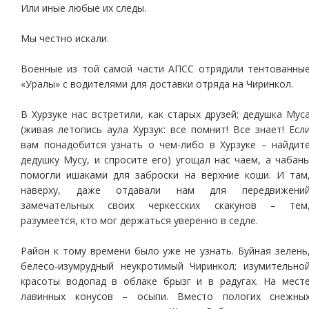
Или иные любые их следы.
Мы честно искали.
Военные из той самой части АПСС отрядили тентованны
«Уралы» с водителями для доставки отряда на Чиринкол.
В Хурзуке нас встретили, как старых друзей; дедушка Мус
(живая летопись аула Хурзук: все помнит! Все знает! Есл
вам понадобится узнать о чем-либо в Хурзуке – найдит
дедушку Мусу, и спросите его) угощал нас чаем, а чабан
помогли ишаками для заброски на верхние коши. И там
наверху, даже отдавали нам для передвижени
замечательных своих черкесских скакунов – тем
разумеется, кто мог держаться уверенно в седле.
Район к тому времени было уже не узнать. Буйная зелень
белесо-изумрудный неукротимый Чиринкол; изумительно
красоты водопад в облаке брызг и в радугах. На мест
лавинных конусов – осыпи. Вместо пологих снежны