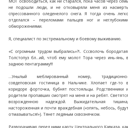
МОГ освободиться, как ни старался, пока часов через сем
не подошли люди, и не отковыряли меня из насмерт
спрессованного оледенелого снега. Я тогда очень легк
отделался – переломами пальцев ног и неглубоким
обморожениями.
Я, специалист по экстремальному и боевому выживанию.
«С огромным трудом выбрались»?!.. Сссволочь бородатая
Толстопуз бл…ий, чтоб ему молот Тора через инь-янь, 
заднюю пентаграмму!!!
…Унылый меблированный номер, традиционно
совдеповская гостиница в Нальчике. Хлопает где-то 
коридоре форточка, бубнят постояльцы. Родственники 
родители пропавших смотрят на меня и на ребят. Светятс
возрожденною надеждой. Выжидательная тишина
настороженная и почти враждебная («опять, небось, буду
отмазываться!»). Тянет ледяным сквознячком.
Разворачиваю перед ними карту Центрального Кавказа, ка