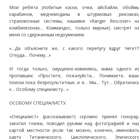
Мои ребята (побитые каски, очки, айсбайли, обойм
карабинов, медчемоданы в штурмовых рюкзаках
страховочные системы, нашивки «Ranger Rescover» н
комбинезонах… Коммандос, только мирные) смотрят н
меня со сдержанным недоумением.
«…Да объясните же, с какого перепугу вдруг Чегет?
Откуда… Почему…»
И тогда только, смущенно-извиняясь, мама одного и
пропавших: «Простите, пожалуйста… Понимаете, ваш
поиски пока безрезультатные, и я… Мы… Тут… Обратилас
к… Особому специалисту…»
ОСОБОМУ СПЕЦИАЛИСТУ.
«Специалист» (рассказывают) скромно принял гонорар
закатил глазки, поводил руками над фотографией и на
картой местности (если так можно, конечно, именоват
карту Титанического, Циклопического, Эпическог