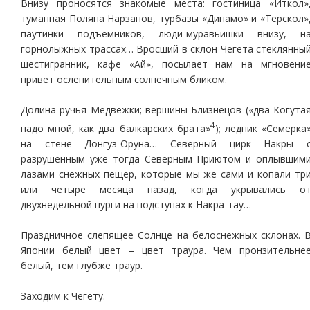
Внизу проносятся знакомые места: гостиница «Иткол»
туманная Поляна Нарзанов, турбазы «Динамо» и «Терскол»
паутинки подъемников, люди-муравьишки внизу, н
горнолыжных трассах… Вросший в склон Чегета стеклянны
шестигранник, кафе «Ай», посылает нам на мгновени
привет ослепительным солнечным бликом.
Долина ручья Медвежки; вершины Близнецов («два Когута
4
надо мной, как два балкарских брата»
); ледник «Семерка
на стене Донгуз-Оруна… Северный цирк Накры 
разрушенным уже тогда Северным Приютом и оплывшим
лазами снежных пещер, которые мы же сами и копали тр
или четыре месяца назад, когда укрывались о
двухнедельной пурги на подступах к Накра-тау…
Праздничное слепящее Солнце на белоснежных склонах. 
Японии белый цвет – цвет траура. Чем пронзительне
белый, тем глубже траур.
Заходим к Чегету.