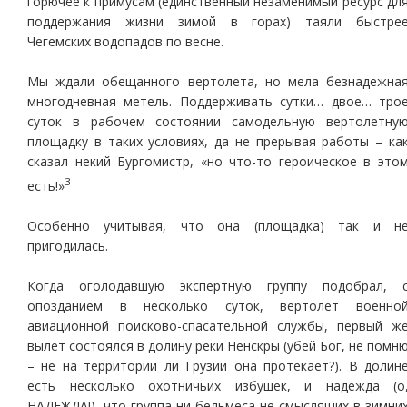
горючее к примусам (единственный незаменимый ресурс дл
поддержания жизни зимой в горах) таяли быстре
Чегемских водопадов по весне.
Мы ждали обещанного вертолета, но мела безнадежна
многодневная метель. Поддерживать сутки… двое… тро
суток в рабочем состоянии самодельную вертолетну
площадку в таких условиях, да не прерывая работы – ка
сказал некий Бургомистр, «но что-то героическое в это
3
есть!»
Особенно учитывая, что она (площадка) так и н
пригодилась.
Когда оголодавшую экспертную группу подобрал, 
опозданием в несколько суток, вертолет военно
авиационной поисково-спасательной службы, первый ж
вылет состоялся в долину реки Ненскры (убей Бог, не помн
– не на территории ли Грузии она протекает?). В долин
есть несколько охотничьих избушек, и надежда (о
НАДЕЖДА!), что группа ни бельмеса не смыслящих в зимни