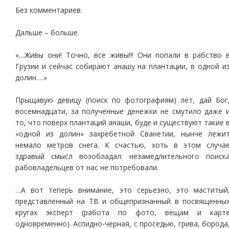
Без комментариев.
Дальше – больше.
«…Живы они! Точно, все живы!!! Они попали в рабство 
Грузии и сейчас собирают анашу на плантации, в одной и
долин….»
Прыщавую девицу (поиск по фотографиям) лет, дай Бог
восемнадцати, за полученные денежки не смутило даже 
то, что поверх плантаций анаши, буде и существуют такие 
«одной из долин» захребетной Сванетии, нынче лежи
немало метров снега. К счастью, хоть в этом случа
здравый смысл возобладал: незамедлительного поиск
рабовладельцев от нас не потребовали.
…А вот теперь внимание, это серьезно, это маститый
представленный на ТВ и общепризнанный в посвященны
кругах эксперт (работа по фото, вещам и карт
одновременно). Аспидно-черная, с проседью, грива, борода