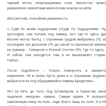
черный хитон, непроницаемые очки. Увесистое чрево
украшенное невнятным магическим знаком на цепи.
Абсолютная, спокойная уверенность.
«…Судя по моим ощущениям («Судя По Ощущениям». Ну
прооофи!), они попали под лавину, вот где-то здесь (да
вполне могло быть), с огромным трудом выбрались (?!), и
последних сил доползли (?!!) до какой-то маленькой хижин
на границе… Северной и Южной Осетии (?!!!). Где-то здесь
И сейчас они находятся там, и их выхаживает старик
горец»…
После подобного – только поморгать и замерет
изумленно. Не в силах, пусть даже и «с огромным трудом»
выбраться из-под обрушившейся лавины бредятины…
Лет за пять до того, под Штавлером, в Сванетии, мен
зацепила «мокрая» лавина. Самым краем. Я оказалс
заваленным снизу по пояс, сидя. Всего лишь по пояс. И я Н