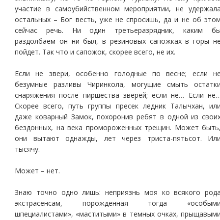
участие в самоубийственном мероприятии, не удержал
остальных – Бог весть, уже не спросишь, да и не об это
сейчас речь. Ни один третьеразрядник, каким б
раздолбаем он ни был, в резиновых сапожках в горы н
пойдет. Так что и сапожок, скорее всего, не их.
Если не звери, особенно голодные по весне; если н
безумные разливы Чиринкола, могущие смыть остатк
снаряжения после пиршества зверей; если не… Если не
Скорее всего, путь группы пресек ледник Талычхан, ил
даже коварный Замок, похоронив ребят в одной из свои
бездонных, на века промороженных трещин. Может быть
они вытают однажды, лет через триста-пятьсот. Ил
тысячу.
Может – нет.
Знаю точно одно лишь: неприязнь моя ко всякого род
экстрасенсам, порожденная тогда «особым
шпециалистами», «маститыми» в темных очках, прыщавым