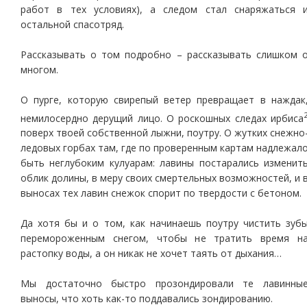
работ в тех условиях), а следом стал снаряжаться 
остальной спасотряд.
Рассказывать о том подробно – рассказывать слишком 
многом.
О пурге, которую свирепый ветер превращает в наждак
немилосердно дерущий лицо. О роскошных следах ирбиса
поверх твоей собственной лыжни, поутру. О жутких снежно
ледовых горбах там, где по проверенным картам надлежал
быть неглубоким кулуарам: лавины постарались изменит
облик долины, в меру своих смертельных возможностей, и 
выносах тех лавин снежок спорит по твердости с бетоном.
Да хотя бы и о том, как начинаешь поутру чистить зуб
перемороженным снегом, чтобы не тратить время н
растопку воды, а он никак не хочет таять от дыхания…
Мы достаточно быстро прозондировали те лавинны
выносы, что хоть как-то поддавались зондированию.