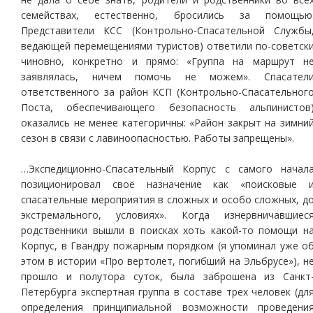
семействах, естественно, бросились за помощью
Представители КСС (Контрольно-Спасательной Службы
ведающей перемещениями туристов) ответили по-советск
чиновно, конкретно и прямо: «Группа на маршрут н
заявлялась, ничем помочь не можем». Спасател
ответственного за район КСП (Контрольно-Спасательног
Поста, обеспечивающего безопасность альпинистов
оказались не менее категоричны: «Район закрыт на зимни
сезон в связи с лавиноопасностью. Работы запрещены».
…Экспедиционно-Спасательный Корпус с самого начал
позиционировал своё назначение как «поисковые 
спасательные мероприятия в сложных и особо сложных, д
экстремального, условиях». Когда изнервничавшиес
родственники вышли в поисках хоть какой-то помощи н
Корпус, в Гвандру пожарным порядком (я упоминал уже о
этом в истории «Про вертолет, погибший на Эльбрусе»), н
прошло и полутора суток, была заброшена из Санкт
Петербурга экспертная группа в составе трех человек (дл
определения принципиальной возможности проведени