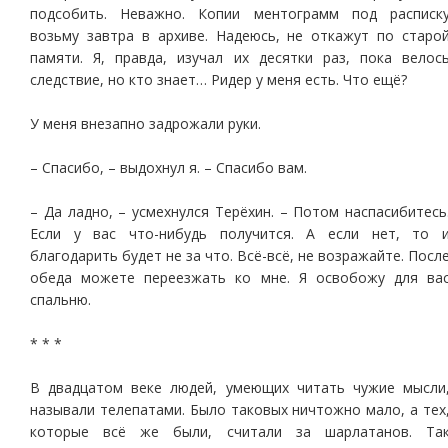
подсобить. Неважно. Копии ментограмм под расписк
возьму завтра в архиве. Надеюсь, не откажут по старо
памяти. Я, правда, изучал их десятки раз, пока велос
следствие, но кто знает… Ридер у меня есть. Что ещё?
У меня внезапно задрожали руки.
– Спасибо, – выдохнул я. – Спасибо вам.
– Да ладно, – усмехнулся Терёхин. – Потом наспасибитесь
Если у вас что-нибудь получится. А если нет, то 
благодарить будет не за что. Всё-всё, не возражайте. Посл
обеда можете переезжать ко мне. Я освобожу для ва
спальню.
* * *
В двадцатом веке людей, умеющих читать чужие мысли
называли телепатами. Было таковых ничтожно мало, а тех
которые всё же были, считали за шарлатанов. Та