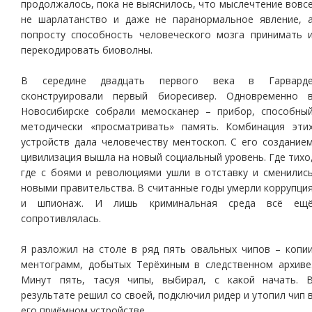
продолжалось, пока не выяснилось, что мыслечтение вовс
не шарлатанство и даже не паранормальное явление, 
попросту способность человеческого мозга принимать 
перекодировать биоволны.
В середине двадцать первого века в Гарвард
сконструировали первый биоресивер. Одновременно 
Новосибирске собрали мемосканер – прибор, способны
методически «просматривать» память. Комбинация эти
устройств дала человечеству ментоскоп. С его создание
цивилизация вышла на новый социальный уровень. Где тихо
где с боями и революциями ушли в отставку и сменилис
новыми правительства. В считанные годы умерли коррупци
и шпионаж. И лишь криминальная среда всё ещ
сопротивлялась.
Я разложил на столе в ряд пять овальных чипов – копи
ментограмм, добытых Терёхиным в следственном архиве
Минут пять, тасуя чипы, выбирал, с какой начать. 
результате решил со своей, подключил ридер и утопил чип 
его приёмном устройстве.