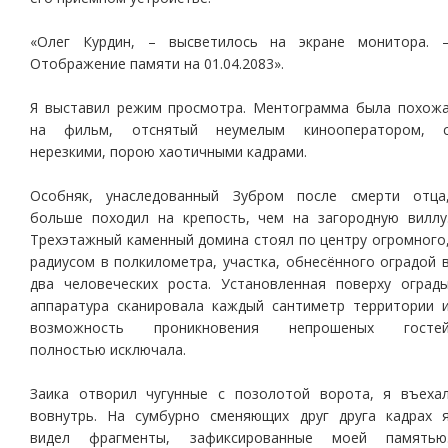
«Олег Курдин, – высветилось на экране монитора. 
Отображение памяти на 01.04.2083».
Я выставил режим просмотра. Ментограмма была похож
на фильм, отснятый неумелым кинооператором, 
нерезкими, порою хаотичными кадрами.
Особняк, унаследованный Зубром после смерти отца
больше походил на крепость, чем на загородную виллу
Трехэтажный каменный домина стоял по центру огромного
радиусом в полкилометра, участка, обнесённого оградой 
два человеческих роста. Установленная поверху оград
аппаратура сканировала каждый сантиметр территории 
возможность проникновения непрошеных госте
полностью исключала.
Заика отворил чугунные с позолотой ворота, я въеха
вовнутрь. На сумбурно сменяющих друг друга кадрах 
видел фрагменты, зафиксированные моей памятью