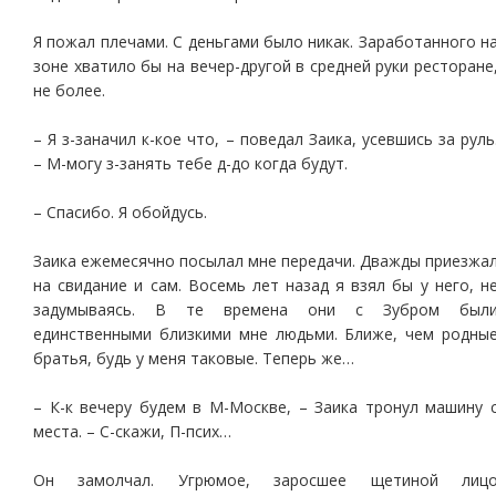
Я пожал плечами. С деньгами было никак. Заработанного н
зоне хватило бы на вечер-другой в средней руки ресторане
не более.
– Я з-заначил к-кое что, – поведал Заика, усевшись за руль
– М-могу з-занять тебе д-до когда будут.
– Спасибо. Я обойдусь.
Заика ежемесячно посылал мне передачи. Дважды приезжа
на свидание и сам. Восемь лет назад я взял бы у него, н
задумываясь. В те времена они с Зубром был
единственными близкими мне людьми. Ближе, чем родны
братья, будь у меня таковые. Теперь же…
– К-к вечеру будем в М-Москве, – Заика тронул машину 
места. – С-скажи, П-псих…
Он замолчал. Угрюмое, заросшее щетиной лиц