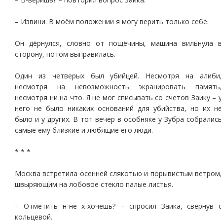
– Извини. В моём положении я могу верить только себе.
Он дёрнулся, словно от пощёчины, машина вильнула 
сторону, потом выправилась.
Один из четверых был убийцей. Несмотря на алиби
несмотря на невозможность экранировать память
несмотря ни на что. Я не мог списывать со счетов Заику – 
него не было никаких оснований для убийства, но их н
было и у других. В тот вечер в особняке у Зубра собралис
самые ему близкие и любящие его люди.
* * *
Москва встретила осенней слякотью и порывистым ветром
швыряющим на лобовое стекло палые листья.
– Отметить н-не х-хочешь? – спросил Заика, свернув 
кольцевой.