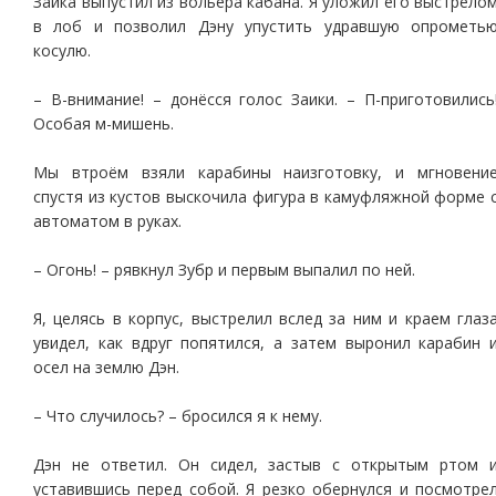
Заика выпустил из вольера кабана. Я уложил его выстрело
в лоб и позволил Дэну упустить удравшую опрометь
косулю.
– В-внимание! – донёсся голос Заики. – П-приготовились
Особая м-мишень.
Мы втроём взяли карабины наизготовку, и мгновени
спустя из кустов выскочила фигура в камуфляжной форме 
автоматом в руках.
– Огонь! – рявкнул Зубр и первым выпалил по ней.
Я, целясь в корпус, выстрелил вслед за ним и краем глаз
увидел, как вдруг попятился, а затем выронил карабин 
осел на землю Дэн.
– Что случилось? – бросился я к нему.
Дэн не ответил. Он сидел, застыв с открытым ртом 
уставившись перед собой. Я резко обернулся и посмотре