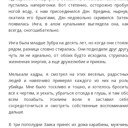
пустились наперегонки. Вот степенно, осторожно пробу
ногой воду, к нам присоединился Дэн. Вредина, нырнув
окатила его брызгами, Дэн недовольно скривился. Зате
появилась Инга, в алом купальнике выглядела она, ка
всегда, сногсшибательно.
Инга была младше Зубра на десять лет, но когда они стоял
рядом, разница словно стиралась. Они подходили друг друг
чуть ли не идеально, от обоих будто исходила, струилас
жизненная энергия, а ещё дружелюбие и приязнь.
Мелькали кадры, я смотрел на этих весёлых, радостны
людей и навязчиво примерял каждого из них на рол
убийцы. Мне было тоскливо и тошно, и хотелось бросит
всё к чертям, и уехать, убраться отсюда в глушь, и там об
всём позабыть. Усилием воли я заставил себ
сосредоточиться и смотреть собственные воспоминани
дальше.
В три пополудни Заика принёс из дома карабины, мужчин