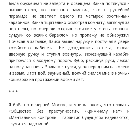
Была оружейная не заперта и освещена. Заика потянулся 
выключателю, но внезапно заметил, что в ружейно
пирамиде не хватает одного из четырёх охотничьи
карабинов. Заика тщательно осмотрел комнату, заглянул з
портьеры, по очереди открыл стоящие у стены кованы
сундуки со всяких барахлом, но пропажу не обнаружил
Почесав в затылке, Заика вышел наружу и постучал в двер
хозяйского кабинета. Не дождавшись ответа, отжа
дверную ручку и ступил вовнутрь. Исчезнувший караби
приткнулся к входному порогу. Зубр, раскинув руки, лежа
на полу навзничь. Заика метнулся, упал перед ним на колен
и завыл. Этот вой, заунывный, волчий снился мне в ночны
кошмарах на протяжении восьми лет.
* * *
Я брёл по вечерней Москве, и мне казалось, что плакат
«Общество без преступности», «Криминалу нет» 
«Ментальный контроль – гарантия будущего» издеваются
глумятся надо мной.