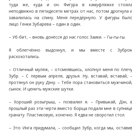
туда же, куда и он. Фигура в камуфляжке стоял
неподвижно в пятидесяти метрах от нас, потом дрогнула 
завалилась на спину. Меня передёрнуло. У фигуры был
лицо Генки Зубарева – один в один.
– Уб-бит, – вновь донёсся до нас голос Заики. – Гы-гы-гы.
Я облегчённо выдохнул, и мы вместе с Зубро
расхохотались.
– Отличный муляж, – отсмеявшись, хлопнул меня по плеч
Зубр. – С первым апреля, друзья. Ну, вставай, вставай, 
протянул он руку Дэну. – Тебе пора становиться мужчиной
сынок. И ценить мужские шутки.
– Хороший розыгрыш, – похвалил я. – Привыкай, Дэн, 
прошлый раз эти черти вместо борща подали мне в супниц
гранату. Пластиковую, конечно. Я едва не своротил стол.
– Это Инга придумала, – сообщил Зубр, когда мы, остави