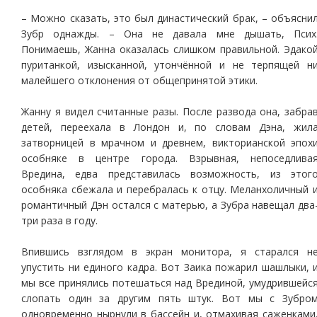
– Можно сказать, это был династический брак, – объясни
Зубр однажды. – Она не давала мне дышать, Псих
Понимаешь, Жанна оказалась слишком правильной. Эдако
пуританкой, изысканной, утончённой и не терпящей н
малейшего отклонения от общепринятой этики.
Жанну я видел считанные разы. После развода она, забра
детей, переехала в Лондон и, по словам Дэна, жил
затворницей в мрачном и древнем, викторианской эпох
особняке в центре города. Взрывная, непоседлива
Вредина, едва представилась возможность, из этог
особняка сбежала и перебралась к отцу. Меланхоличный 
романтичный Дэн остался с матерью, а Зубра навещал два
три раза в году.
Впившись взглядом в экран монитора, я старался н
упустить ни единого кадра. Вот Заика пожарил шашлыки, 
мы все принялись потешаться над Врединой, умудрившейс
слопать один за другим пять штук. Вот мы с Зубро
одновременно нырнули в бассейн и, отмахивая саженками