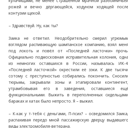
кулачищами, не менее страшенной мрачной разбойничье
рожей и вечно дёргающейся, ходуном ходящей посл
контузии щекой.
– Здравствуй. Ну, как ты?
Заика не ответил. Неодобрительно смерил угрюмы
взглядом распивающую шампанское компанию, взял мен
под локоть и повёл от «Последней ласточки» прочь
Официально подмосковная исправительная колония, одн
из немногих оставшихся в России, называлась ИК-4
«Последней ласточкой» окрестили её зэки. К две тысяч
сотому с преступностью собирались покончить. Сносил
тюрьмы, закрывали зоны и этапировали контингент
утрамбовывая его в заведения, оставшиеся ещ
функциональными. Выжить в переполненных сидельцам
бараках и хатах было непросто. Я – выжил.
– К-как у т-тебя с деньгами, П-псих? – осведомился Заика
распахивая передо мной пассажирскую дверцу выдавшег
виды электромобиля-ветерана.