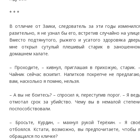
* * *
В отличие от Заики, следователь за эти годы изменилс
разительно, я не узнал бы его, встретив случайно на улице
Вместо подтянутого, рыжего и усатого здоровяка двер
мне открыл сутулый плешивый старик в заношенно
домашнем халате.
– Проходите, – кивнул, приглашая в прихожую, старик. 
Чайник сейчас вскипит. Напитков покрепче не предлагаю
вам, насколько я помню, нельзя.
– А вы не боитесь? – спросил я, переступив порог. – Я вед
отмотал срок за убийство. Чему вы в немалой степен
поспособствовали.
– Бросьте, Курдин, – махнул рукой Терёхин. – Я сво
отбоялся. Кстати, возможно, вы предпочитаете, чтобы 
обращался по кличке?