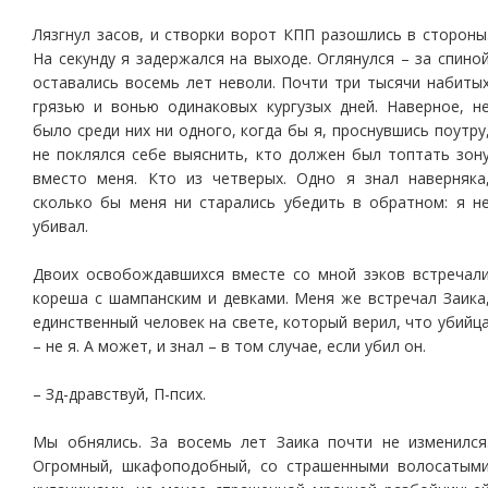
Лязгнул засов, и створки ворот КПП разошлись в стороны
На секунду я задержался на выходе. Оглянулся – за спино
оставались восемь лет неволи. Почти три тысячи набиты
грязью и вонью одинаковых кургузых дней. Наверное, н
было среди них ни одного, когда бы я, проснувшись поутру
не поклялся себе выяснить, кто должен был топтать зон
вместо меня. Кто из четверых. Одно я знал наверняка
сколько бы меня ни старались убедить в обратном: я н
убивал.
Двоих освобождавшихся вместе со мной зэков встречал
кореша с шампанским и девками. Меня же встречал Заика
единственный человек на свете, который верил, что убийц
– не я. А может, и знал – в том случае, если убил он.
– Зд-дравствуй, П-псих.
Мы обнялись. За восемь лет Заика почти не изменился
Огромный, шкафоподобный, со страшенными волосатым