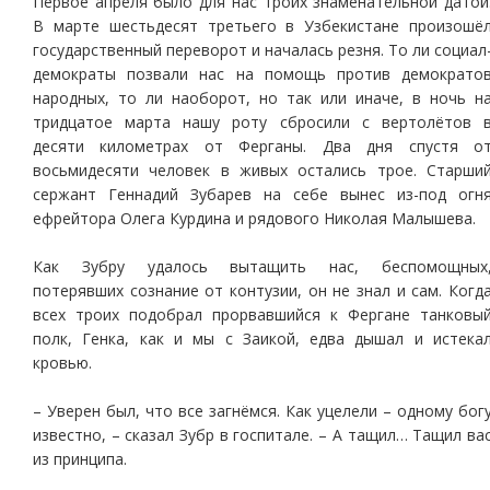
Первое апреля было для нас троих знаменательной датой
В марте шестьдесят третьего в Узбекистане произошё
государственный переворот и началась резня. То ли социал
демократы позвали нас на помощь против демократо
народных, то ли наоборот, но так или иначе, в ночь н
тридцатое марта нашу роту сбросили с вертолётов 
десяти километрах от Ферганы. Два дня спустя о
восьмидесяти человек в живых остались трое. Старши
сержант Геннадий Зубарев на себе вынес из-под огн
ефрейтора Олега Курдина и рядового Николая Малышева.
Как Зубру удалось вытащить нас, беспомощных
потерявших сознание от контузии, он не знал и сам. Когд
всех троих подобрал прорвавшийся к Фергане танковы
полк, Генка, как и мы с Заикой, едва дышал и истека
кровью.
– Уверен был, что все загнёмся. Как уцелели – одному бог
известно, – сказал Зубр в госпитале. – А тащил… Тащил ва
из принципа.