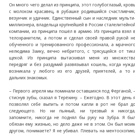
Он много чего делал из принципа, этот голубоглазый, кров
с молоком красавец, в рубашке родившийся счастливчик
везунчик и удачник. Единственный сын и наследник мульти
миллионера, владельца крупнейшей в России сталелитейно
компании, из принципа пошёл в армию. Из принципа взял 
телохранители, а потом и сделал своей правой рукой н
обученного и тренированного профессионала, а мрачног
нелюдима Заику, вечно небритого, с трясущейся от тик
щекой. Из принципа вытаскивал меня из множеств
передряг и без раздумий развязывал кошель, когда нужд
возникала у любого из его друзей, приятелей, а то 
дальних знакомых.
– Первого апреля мы поминали оставшихся под Ферганой, 
стиснув зубы, сказал я Терёхину. – Ежегодно. В этот день 
позволял себе выпить и потом капли в рот не брал д
следующего. Но ни пьяный, ни трезвый я никогда
запомните, никогда не поднял бы руку на Зубра. Я бы
обязан ему жизнью, но дело даже не в этом. Он был мои
другом, понимаете? Я не убивал. Плевать на ментоскопию