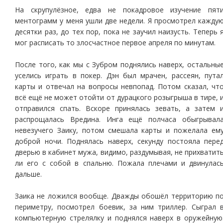
На скрупулёзное, едва не покадровое изучение пят
ментограмм у меня ушли две недели. Я просмотрел кажду
десятки раз, до тех пор, пока не заучил наизусть. Теперь 
мог расписать то злосчастное первое апреля по минутам.
После того, как мы с Зубром поднялись наверх, остальны
уселись играть в покер. Дэн был мрачен, рассеян, пута
карты и отвечал на вопросы невпопад. Потом сказал, чт
всё ещё не может отойти от дурацкого розыгрыша в тире, 
отправился спать. Вскоре принялась зевать, а затем 
распрощалась Вредина. Инга ещё полчаса обыгрывал
невезучего Заику, потом смешала карты и пожелала ем
доброй ночи. Поднялась наверх, секунду постояла пере
дверью в кабинет мужа, видимо, раздумывая, не прихватит
ли его с собой в спальню. Пожала плечами и двинулас
дальше.
Заика не ложился вообще. Дважды обошёл территорию п
периметру, посмотрел боевик, за ним триллер. Сыграл 
компьютерную стрелялку и поднялся наверх в оружейную