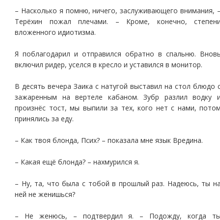
– Насколько я помню, ничего, заслуживающего внимания, 
Терёхин пожал плечами. – Кроме, конечно, степен
вложенного идиотизма.
Я поблагодарил и отправился обратно в спальню. Внов
включил ридер, уселся в кресло и уставился в монитор.
В десять вечера Заика с натугой выставил на стол блюдо 
зажаренным на вертеле кабаном. Зубр разлил водку 
произнёс тост, мы выпили за тех, кого нет с нами, пото
принялись за еду.
– Как твоя блонда, Псих? – показала мне язык Вредина.
– Какая ещё блонда? – нахмурился я.
– Ну, та, что была с тобой в прошлый раз. Надеюсь, ты н
ней не женишься?
– Не женюсь, – подтвердил я. – Подожду, когда т