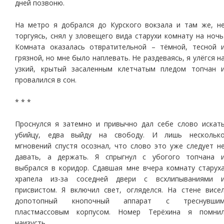
дней позвоню.
На метро я добрался до Курского вокзала и там же, н
торгуясь, снял у зловещего вида старухи комнату на ночь
Комната оказалась отвратительной – тёмной, тесной 
грязной, но мне было наплевать. Не раздеваясь, я улёгся н
узкий, крытый засаленным клетчатым пледом топчан 
провалился в сон.
* * *
Проснулся я затемно и привычно дал себе слово искат
убийцу, едва выйду на свободу. И лишь нескольк
мгновений спустя осознал, что слово это уже следует н
давать, а держать. Я спрыгнул с убогого топчана 
выбрался в коридор. Сдавшая мне вчера комнату старух
храпела из-за соседней двери с всхлипываниями 
присвистом. Я включил свет, огляделся. На стене висе
допотопный кнопочный аппарат с треснувши
пластмассовым корпусом. Номер Терёхина я помни
наизусть.