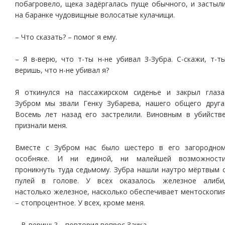
побагровело, щека задёргалась пуще обычного, и застыл
на баранке чудовищные волосатые кулачищи.
– Что сказать? – помог я ему.
– Я в-верю, что т-ты н-не убивал З-Зубра. С-скажи, т-т
веришь, что н-не убивал я?
Я откинулся на пассажирском сиденье и закрыл глаза
Зубром мы звали Генку Зубарева, нашего общего друга
Восемь лет назад его застрелили. Виновным в убийств
признали меня.
Вместе с Зубром нас было шестеро в его загородно
особняке. И ни единой, ни малейшей возможност
проникнуть туда седьмому. Зубра нашли наутро мёртвым 
пулей в голове. У всех оказалось железное алиби
настолько железное, насколько обеспечивает ментоскопи
– стопроцентное. У всех, кроме меня.
– В-веришь? – повторил вопрос Заика.