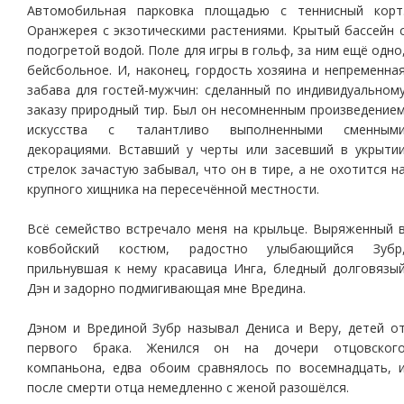
Автомобильная парковка площадью с теннисный корт
Оранжерея с экзотическими растениями. Крытый бассейн 
подогретой водой. Поле для игры в гольф, за ним ещё одно
бейсбольное. И, наконец, гордость хозяина и непременна
забава для гостей-мужчин: сделанный по индивидуальном
заказу природный тир. Был он несомненным произведение
искусства с талантливо выполненными сменным
декорациями. Вставший у черты или засевший в укрыти
стрелок зачастую забывал, что он в тире, а не охотится н
крупного хищника на пересечённой местности.
Всё семейство встречало меня на крыльце. Выряженный 
ковбойский костюм, радостно улыбающийся Зубр
прильнувшая к нему красавица Инга, бледный долговязы
Дэн и задорно подмигивающая мне Вредина.
Дэном и Врединой Зубр называл Дениса и Веру, детей о
первого брака. Женился он на дочери отцовског
компаньона, едва обоим сравнялось по восемнадцать, 
после смерти отца немедленно с женой разошёлся.