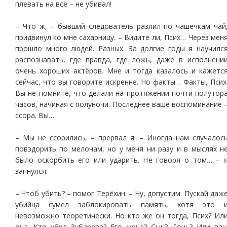
плевать на всё – не убивал!
– Что ж, – бывший следователь разлил по чашечкам чай
придвинул ко мне сахарницу. – Видите ли, Псих… Через мен
прошло много людей. Разных. За долгие годы я научилс
распознавать, где правда, где ложь, даже в исполнени
очень хороших актёров. Мне и тогда казалось и кажетс
сейчас, что вы говорите искренне. Но факты… Факты, Псих
Вы не помните, что делали на протяжении почти полутор
часов, начиная с полуночи. Последнее ваше воспоминание 
ссора. Вы…
– Мы не ссорились, – прервал я. – Иногда нам случалос
повздорить по мелочам, но у меня ни разу и в мыслях н
было оскорбить его или ударить. Не говоря о том… – 
запнулся.
– Чтоб убить? – помог Терёхин. – Ну, допустим. Пускай даж
убийца сумел заблокировать память, хотя это 
невозможно теоретически. Но кто же он тогда, Псих? Ил
она. Кто убил Зубарева? Его жена? Сын? Дочь? Или ва