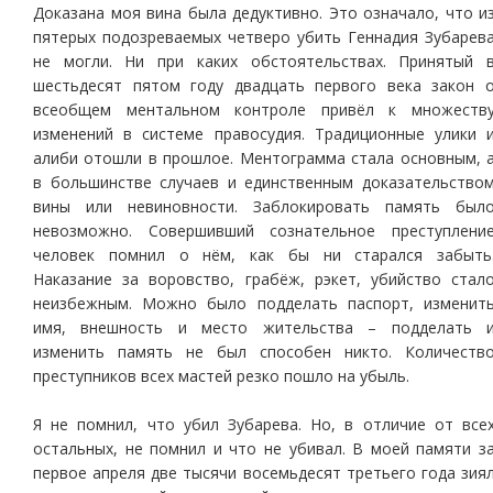
Доказана моя вина была дедуктивно. Это означало, что и
пятерых подозреваемых четверо убить Геннадия Зубарев
не могли. Ни при каких обстоятельствах. Принятый 
шестьдесят пятом году двадцать первого века закон 
всеобщем ментальном контроле привёл к множеств
изменений в системе правосудия. Традиционные улики 
алиби отошли в прошлое. Ментограмма стала основным, 
в большинстве случаев и единственным доказательство
вины или невиновности. Заблокировать память был
невозможно. Совершивший сознательное преступлени
человек помнил о нём, как бы ни старался забыть
Наказание за воровство, грабёж, рэкет, убийство стал
неизбежным. Можно было подделать паспорт, изменит
имя, внешность и место жительства – подделать 
изменить память не был способен никто. Количеств
преступников всех мастей резко пошло на убыль.
Я не помнил, что убил Зубарева. Но, в отличие от все
остальных, не помнил и что не убивал. В моей памяти з
первое апреля две тысячи восемьдесят третьего года зия