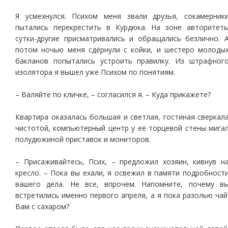
Я усмехнулся. Психом меня звали друзья, сокамерник
пытались перекрестить в Курдюка. На зоне авторитет
сутки-другие присматривались и обращались безлично. 
потом ночью меня сдёрнули с койки, и шестеро молоды
бакланов попытались устроить правилку. Из штрафног
изолятора я вышел уже Психом по понятиям.
– Валяйте по кличке, – согласился я. – Куда прикажете?
Квартира оказалась большая и светлая, гостиная сверкал
чистотой, компьютерный центр у её торцевой стены мига
полудюжиной приставок и мониторов.
– Присаживайтесь, Псих, – предложил хозяин, кивнув н
кресло. – Пока вы ехали, я освежил в памяти подробност
вашего дела. Не все, впрочем. Напомните, почему в
встретились именно первого апреля, а я пока разолью чай
Вам с сахаром?