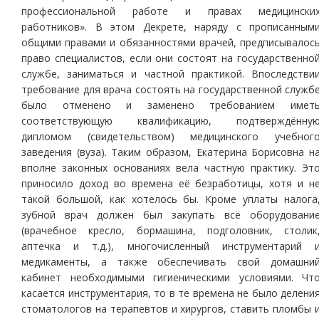
профессиональной работе и правах медицински
работников». В этом Декрете, наряду с прописанным
общими правами и обязанностями врачей, предписывалос
право специалистов, если они состоят на государственно
службе, заниматься и частной практикой. Впоследстви
требование для врача состоять на государственной служб
было отменено и заменено требованием имет
соответствующую квалификацию, подтверждённу
дипломом (свидетельством) медицинского учебног
заведения (вуза). Таким образом, Екатерина Борисовна н
вполне законных основаниях вела частную практику. Эт
приносило доход во времена её безработицы, хотя и н
такой большой, как хотелось бы. Кроме уплаты налога
зубной врач должен был закупать всё оборудовани
(врачебное кресло, бормашина, подголовник, столик
аптечка и т.д.), многочисленный инструментарий 
медикаменты, а также обеспечивать свой домашни
кабинет необходимыми гигиеническими условиями. Чт
касается инструментария, то в те времена не было делени
стоматологов на терапевтов и хирургов, ставить пломбы 