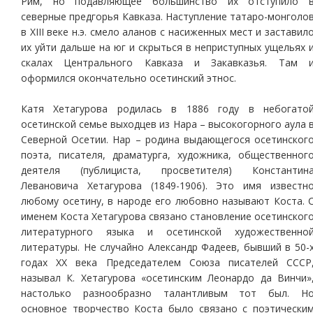
Рим, но подавляющее большинство их отступило 
северные предгорья Кавказа. Наступление татаро-монголо
в XIII веке н.э. смело аланов с насиженных мест и заставил
их уйти дальше на юг и скрыться в неприступных ущельях 
скалах Центрального Кавказа и Закавказья. Там 
оформился окончательно осетинский этнос.
Катя Хетагурова родилась в 1886 году в небогато
осетинской семье выходцев из Нара – высокогорного аула 
Северной Осетии. Нар – родина выдающегося осетинског
поэта, писателя, драматурга, художника, общественног
деятеля (публициста, просветителя) Константин
Левановича Хетагурова (1849-1906). Это имя известн
любому осетину, в народе его любовно называют Коста. 
именем Коста Хетагурова связано становление осетинског
литературного языка и осетинской художественно
литературы. Не случайно Александр Фадеев, бывший в 50-
годах ХХ века Председателем Союза писателей СССР
называл К. Хетагурова «осетинским Леонардо да Винчи»
настолько разнообразно талантливым тот был. Н
основное творчество Коста было связано с поэтически