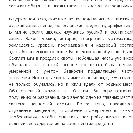
сельских общин; эти школы также назывались «народными».
В церковно-приходских школах преподавались осетинский 
русский языки, пение, богословские предметы, арифметика
В министерских школах изучались русский и осетински
языки, Закон Божий, история, география, математика
земледелие. Уровень преподавания и кадровый соста
здесь были несколько выше. Во всех школах обучение был
бесплатным в пределах квоты. Небольшая часть ученико
обучалась на платной основе, но плата была весьм
умеренной с учётом бедности подавляющей част
населения. Некоторые школы имели пансионы, где учащиес
не только обучались, но и жили вдали от родных мест
Общественный климат в Осетии благоприятствова
получению образования, оно заняло одно из главных мест 
системе ценностей осетин. Более того, находилис
отдельные меценаты, способные пожертвовать самы
необходимым, чтобы оплатить постройку школы и е
дальнейшее содержание на собственные средства.