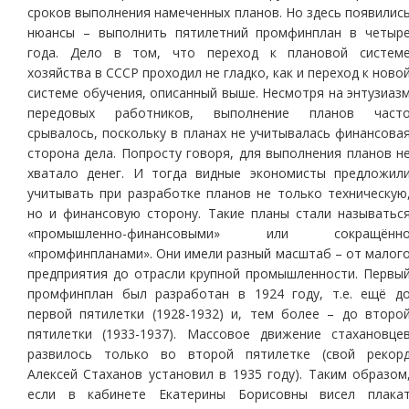
сроков выполнения намеченных планов. Но здесь появилис
нюансы – выполнить пятилетний промфинплан в четыр
года. Дело в том, что переход к плановой систем
хозяйства в СССР проходил не гладко, как и переход к ново
системе обучения, описанный выше. Несмотря на энтузиаз
передовых работников, выполнение планов част
срывалось, поскольку в планах не учитывалась финансова
сторона дела. Попросту говоря, для выполнения планов н
хватало денег. И тогда видные экономисты предложил
учитывать при разработке планов не только техническую
но и финансовую сторону. Такие планы стали называтьс
«промышленно-финансовыми» или сокращённ
«промфинпланами». Они имели разный масштаб – от малог
предприятия до отрасли крупной промышленности. Первы
промфинплан был разработан в 1924 году, т.е. ещё д
первой пятилетки (1928-1932) и, тем более – до второ
пятилетки (1933-1937). Массовое движение стахановце
развилось только во второй пятилетке (свой рекор
Алексей Стаханов установил в 1935 году). Таким образом
если в кабинете Екатерины Борисовны висел плака