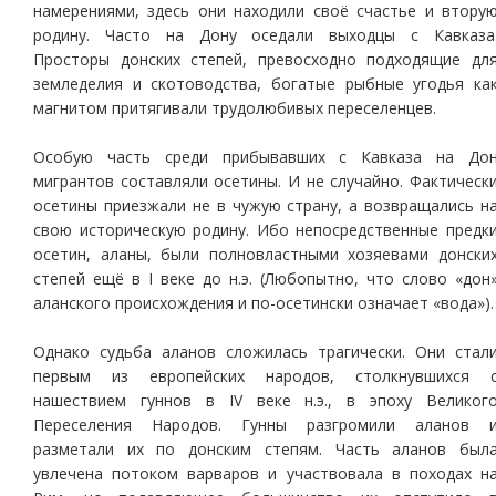
намерениями, здесь они находили своё счастье и втору
родину. Часто на Дону оседали выходцы с Кавказа
Просторы донских степей, превосходно подходящие дл
земледелия и скотоводства, богатые рыбные угодья ка
магнитом притягивали трудолюбивых переселенцев.
Особую часть среди прибывавших с Кавказа на До
мигрантов составляли осетины. И не случайно. Фактическ
осетины приезжали не в чужую страну, а возвращались н
свою историческую родину. Ибо непосредственные предк
осетин, аланы, были полновластными хозяевами донски
степей ещё в I веке до н.э. (Любопытно, что слово «дон
аланского происхождения и по-осетински означает «вода»).
Однако судьба аланов сложилась трагически. Они стал
первым из европейских народов, столкнувшихся 
нашествием гуннов в IV веке н.э., в эпоху Великог
Переселения Народов. Гунны разгромили аланов 
разметали их по донским степям. Часть аланов был
увлечена потоком варваров и участвовала в походах н