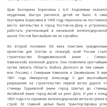
Брак Екатерины Борисовны с А.Н. Кодзаевым оказалс
неудачным, быстро распался, детей не было. А сам
Екатерина Борисовна в 1908 году переехала на постоянно
место жительства в город Ростов-на-Дону и устроилас
работать учительницей в начальной железнодорожно
школе. Ростов был выбран ею не случайно.
Во второй половине XIX века поистине грандиозны
проектом для Осетии и, пожалуй, всей России стал
строительство Владикавказской (ныне – Северо
Кавказской) железной дороги. Она позволила кратчайши
путём связать Область Войска Донского (и тем самым 
всю Россию) с Северным Кавказом и Закавказьем. В ма
1861 года Император Александр II дал высочайше
разрешение на строительство первой ветки дороги о
станицы Грушевской (ныне город Шахты) до станиц
Аксайской (ныне город Аксай на реке Дон). И уже к конц
1863 года эта скромная железнодорожная ветка вступила 
строй. Её главной целью была транспортировка угля