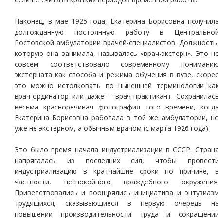
Наконец, в мае 1925 года, Екатерина Борисовна получил
долгожданную постоянную работу в Центрально
Ростовской амбулатории врачей-специалистов. Должность
которую она занимала, называлась «врач-экстерн». Это н
совсем соответствовало современному понимани
экстерната как способа и режима обучения в вузе, скоре
это можно истолковать по нынешней терминологии ка
врач-ординатор или даже – врач-практикант. Сохранилас
весьма красноречивая фотография того времени, когд
Екатерина Борисовна работала в той же амбулатории, н
уже не экстерном, а обычным врачом (с марта 1926 года).
Это было время начала индустриализации в СССР. Стран
напрягалась из последних сил, чтобы провест
индустриализацию в кратчайшие сроки по причине, 
частности, неспокойного враждебного окружения
Приветствовались и поощрялись инициатива и энтузиаз
трудящихся, сказывающиеся в первую очередь н
повышении производительности труда и сокращени