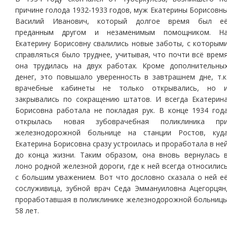
причине голода 1932-1933 годов, муж Екатерины Борисовн
Василий Иванович, который долгое время был е
преданным другом и незаменимым помощником. Н
Екатерину Борисовну свалились новые заботы, с которым
справляться было труднее, учитывая, что почти всё врем
она трудилась на двух работах. Кроме дополнительны
денег, это повышало уверенность в завтрашнем дне, т.к
врачебные кабинеты не только открывались, но 
закрывались по сокращению штатов. И всегда Екатерин
Борисовна работала не покладая рук. В конце 1934 год
открылась новая зубоврачебная поликлиника пр
железнодорожной больнице на станции Ростов, куд
Екатерина Борисовна сразу устроилась и проработала в не
до конца жизни. Таким образом, она вновь вернулась 
лоно родной железной дороги, где к ней всегда относилис
с большим уважением. Вот что дословно сказала о ней е
сослуживица, зубной врач Седа Эммануиловна Ацегорцян
проработавшая в поликлинике железнодорожной больниц
58 лет.