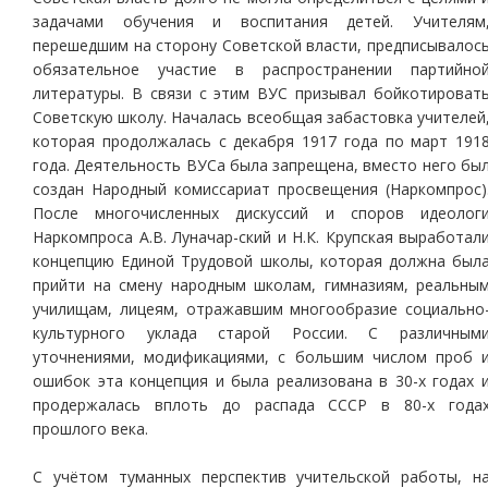
задачами обучения и воспитания детей. Учителям
перешедшим на сторону Советской власти, предписывалос
обязательное участие в распространении партийно
литературы. В связи с этим ВУС призывал бойкотироват
Советскую школу. Началась всеобщая забастовка учителей
которая продолжалась с декабря 1917 года по март 191
года. Деятельность ВУСа была запрещена, вместо него бы
создан Народный комиссариат просвещения (Наркомпрос)
После многочисленных дискуссий и споров идеолог
Наркомпроса А.В. Луначар-ский и Н.К. Крупская выработал
концепцию Единой Трудовой школы, которая должна был
прийти на смену народным школам, гимназиям, реальны
училищам, лицеям, отражавшим многообразие социально
культурного уклада старой России. С различным
уточнениями, модификациями, с большим числом проб 
ошибок эта концепция и была реализована в 30-х годах 
продержалась вплоть до распада СССР в 80-х года
прошлого века.
С учётом туманных перспектив учительской работы, н