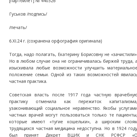
[партбилет] № 440326
Гуськов /подпись/
/печать/
6.XI.24 г. (сохранена орфография оригинала)
Тогда, надо полагать, Екатерину Борисовну не «зачистили»
Но в любом случае она не ограничивалась биржей труда, 
изыскивала любые возможности улучшить материально
положение семьи. Одной из таких возможностей явилас
частная практика.
Советская власть после 1917 года частную врачебну
практику отменила как пережиток капитализма
узаконивающий социальное неравенство. Якобы услугам
частных врачей могут пользоваться только те пациенты
которые имеют «тугие кошельки», а широким слоя
трудящихся частная медицина недоступна. Но в 1924 год
был принят Декрет ВЦИК и СНК РСФСР «