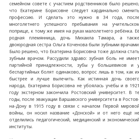
семейном совете с участием родственников было решено
что Екатерине Борисовне следует кардинально сменит
профессию. И сделать это нужно в 34 года, посл
многолетнего успешного пребывания на учительско
поприще, к тому же имея на руках малолетнего ребёнка. Е
родная племянница, дочь Михаила Тамара, а такж
двоюродная сестра Ольга Коченова были зубными врачами
Было решено, что Екатерина Борисовна тоже должна стат
зубным врачом. Рассудили здраво: зубная боль не имее
партийной принадлежности, зубы у большевиков и 
беспартийных болят одинаково, вопрос лишь в том, как и
быстрее и лучше вылечить. Как истинная дочь своег
народа, Екатерина Борисовна не убоялась учёбы и в 192
году экстерном закончила Ростовский университет. В т
годы, после эвакуации Варшавского университета в Ростов
на-Дону в 1915 году в связи с началом Первой мирово
войны, он носил название «Донской» и от него ещё н
отделились педагогический, медицинский и экономически
институты.