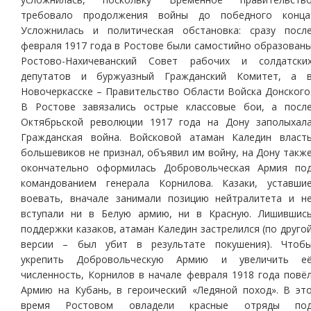
требовало продолжения войны до победного конца
Усложнилась и политическая обстановка: сразу посл
февраля 1917 года в Ростове были самостийно образован
Ростово-Нахичеванский Совет рабочих и солдатски
депутатов и буржуазный Гражданский Комитет, а 
Новочеркасске – Правительство Области Войска Донского
В Ростове завязались острые классовые бои, а посл
Октябрьской революции 1917 года на Дону заполыхал
Гражданская война. Войсковой атаман Каледин власт
большевиков не признал, объявил им войну, на Дону такж
окончательно оформилась Добровольческая Армия по
командованием генерала Корнилова. Казаки, уставши
воевать, вначале занимали позицию нейтралитета и н
вступали ни в Белую армию, ни в Красную. Лишившис
поддержки казаков, атаман Каледин застрелился (по друго
версии – был убит в результате покушения). Чтоб
укрепить Добровольческую Армию и увеличить е
численность, Корнилов в начале февраля 1918 года повё
Армию на Кубань, в героический «Ледяной поход». В эт
время Ростовом овладели красные отряды по