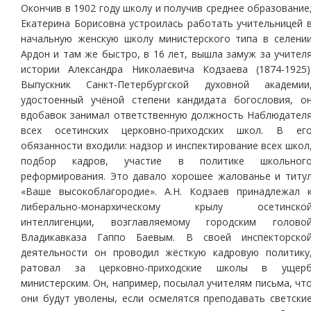
Окончив в 1902 году школу и получив среднее образование
Екатерина Борисовна устроилась работать учительницей 
начальную женскую школу министерского типа в селени
Ардон и там же быстро, в 16 лет, вышла замуж за учител
истории Александра Николаевича Кодзаева (1874-1925)
Выпускник Санкт-Петербургской духовной академии
удостоенный учёной степени кандидата богословия, о
вдобавок занимал ответственную должность Наблюдател
всех осетинских церковно-приходских школ. В ег
обязанности входили: надзор и инспектирование всех школ
подбор кадров, участие в политике школьног
реформирования. Это давало хорошее жалованье и титу
«Ваше высокоблагородие». А.Н. Кодзаев принадлежал 
либерально-монархическому крылу осетинско
интеллигенции, возглавляемому городским голово
Владикавказа Гаппо Баевым. В своей инспекторско
деятельности он проводил жёсткую кадровую политику
ратовал за церковно-приходские школы в ущер
министерским. Он, например, посылал учителям письма, чт
они будут уволены, если осмелятся преподавать светски