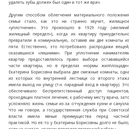
удалять зубы должен был один и тот же врач.
Другим способом облегчения материального положени
семьи стало, как это ни странно звучит, жилищно
«уплотнение». Это произошло в 1929 году («велики
жилищный передел»), когда их квартиру принудительн
превратили в коммунальную, оставив им две комнаты и
пяти. Естественно, это потребовало распродажи вещей
оказавшихся «лишними». При уплотнении нанимателя
квартир предоставлялось право выбора остававшейс
части квартиры, но в пределах «нормы жилплощади»
Екатерина Борисовна выбрала две смежные комнаты, одн
из которых по внутренней лестнице со второго этаж
имела выход на улицу (т.н. парадный вход в квартиру). Эт
обеспечивало беспрепятственный доступ пациентов
проходящих платное лечение, к рабочему месту врача, зат
усложняло жизнь семьи из-за отчуждения кухни и санузла
Что ни говори, а государственная служба при Советско
власти имела явные преимущества перед частно
практикой. Но её-то у Екатерины Борисовны долго не было
если не считать кратких периодов временной работы.