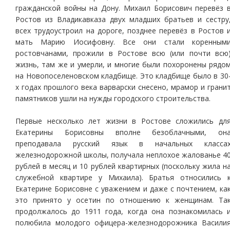
гражданской войны на Дону. Михаил Борисович перевёз 
Ростов из Владикавказа двух младших братьев и сестру
всех трудоустроил на дороге, позднее перевёз в Ростов 
мать Марию Иосифовну. Все они стали коренным
ростовчанами, прожили в Ростове всю (или почти всю
жизнь, там же и умерли, и многие были похоронены рядо
на Новопоселеновском кладбище. Это кладбище было в 30
х годах прошлого века варварски снесено, мрамор и грани
памятников ушли на нужды городского строительства.
Первые несколько лет жизни в Ростове сложились дл
Екатерины Борисовны вполне безоблачными, он
преподавала русский язык в начальных класса
железнодорожной школы, получала неплохое жалованье 4
рублей в месяц и 10 рублей квартирных (поскольку жила н
служебной квартире у Михаила). Братья относились 
Екатерине Борисовне с уважением и даже с почтением, ка
это принято у осетин по отношению к женщинам. Та
продолжалось до 1911 года, когда она познакомилась 
полюбила молодого офицера-железнодорожника Васили