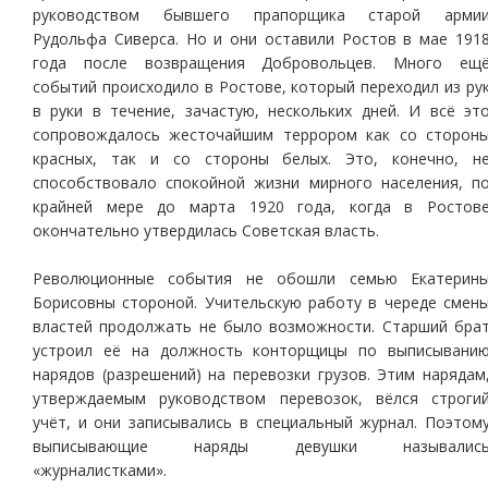
руководством бывшего прапорщика старой арми
Рудольфа Сиверса. Но и они оставили Ростов в мае 191
года после возвращения Добровольцев. Много ещ
событий происходило в Ростове, который переходил из ру
в руки в течение, зачастую, нескольких дней. И всё эт
сопровождалось жесточайшим террором как со сторон
красных, так и со стороны белых. Это, конечно, н
способствовало спокойной жизни мирного населения, п
крайней мере до марта 1920 года, когда в Ростов
окончательно утвердилась Советская власть.
Революционные события не обошли семью Екатерин
Борисовны стороной. Учительскую работу в череде смен
властей продолжать не было возможности. Старший бра
устроил её на должность конторщицы по выписывани
нарядов (разрешений) на перевозки грузов. Этим нарядам
утверждаемым руководством перевозок, вёлся строги
учёт, и они записывались в специальный журнал. Поэтом
выписывающие наряды девушки называлис
«журналистками».