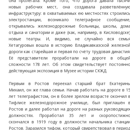
она пролегала. Кроме того, что дорога давала тысяч
новых рабочих мест, она создавала разветвлённу
инфраструктуру: в охватываемых ею местностях строилис
электростанции, возникало телеграфное сообщение
открывались железнодорожные больницы, школы, дом
отдыха и санатории и даже (как, например, в Кисловодске
новые театры. И, видимо, не случайно вся семь
Хетагуровых вошла в историю Владикавказской железно
дороги как старейшая и первая по счёту трудовая династия
Её представители проработали на дороге в обще
сложности 178 лет. Об этом свидетельствует постоянн
действующая экспозиция в Музее истории СКЖД.
Первым в Ростов переехал старший брат Екатерин
Михаил, он же глава семьи. Начав работать на дороге в 1
лет телеграфистом, он в более зрелом возрасте окончил 
Тифлисе железнодорожное училище, был приглашён 
Ростов и далее работал на дороге на разных руководящи
должностях. Проработал 35 лет и скоропостижн
скончался в 1919 году в должности начальника станци
Ростов. Заразился тифом, который свирепствовал в перио