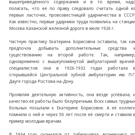
вышеприведённого содержания и в то время, над
полагать, что её по праву следовало считать одной и
первых ласточек, провозвестницей ударничества в СССР
Как известно, первые ударники труда появились на станци
Москва Казанской железной дороге в июле 1926 г.
Частную практику Екатерина Борисовна оставила, так ка
предпочла добывать дополнительные средства 
существованию на второй работе. Так, например
одновременно с вышеупомянутой амбулаторией врачей
специалистов она в 1926-1932 годах работала 
открывшейся Центральной зубной амбулатории им. П.Г
Дауге города Ростова-на-Дону.
Проявляя деятельную активность, она везде успевала, 
качество её работы было безупречным. Всех самых трудны
больных посылали к Екатерине Борисовне. А её коллег
помнили о ней и через 50 лет после её смерти и ставили 
пример молодым врачам.
В 1934 году скончался от туберкулёза, возникшего п