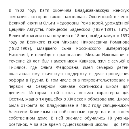
В 1902 году Катя окончила Владикавказскую женску
гимназию, которая также называлась Ольгинской в чест
Великой княгини Ольги Фёдоровны Романовой, урождённо
Цецилии-Августы, принцессы Баденской (1839-1891). Титу
Великой княгини она получила в 18 лет, выйдя замуж в 185
году за Великого князя Михаила Николаевича Романов
(1832-1909), младшего сына Российского император
Николая I, и перейдя в православие. Михаил Николаевич 
течение 20 лет был наместником Кавказа, жил с семьёй 
Тифлисе, где Ольга Фёдоровна, имея семерых детей
оказывала ему всяческую поддержку в деле проведени
реформ в Грузии. В том числе она покровительствовала 
первой на Северном Кавказе осетинской школе дл
девочек. История этой школы весьма характерна дл
Осетии, жадно тянувшейся в XIX веке к образованию. Школ
была открыта во Владикавказе в 1862 году священнико
Алексеем Колиевым на собственные средства и в своё
собственном доме. В ней вначале обучались 18 учениц
осетинок. А за всё время существования школы – до 191