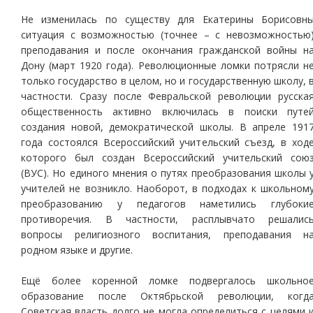
Не изменилась по существу для Екатерины Борисовн
ситуация с возможностью (точнее – с невозможностью
преподавания и после окончания гражданской войны н
Дону (март 1920 года). Революционные ломки потрясли н
только государство в целом, но и государственную школу, 
частности. Сразу после Февральской революции русска
общественность активно включилась в поиски путе
создания новой, демократической школы. В апреле 191
года состоялся Всероссийский учительский съезд, в ход
которого был создан Всероссийский учительский сою
(ВУС). Но единого мнения о путях преобразования школы 
учителей не возникло. Наоборот, в подходах к школьном
преобразованию у педагогов наметились глубоки
противоречия. В частности, расплывчато решалис
вопросы религиозного воспитания, преподавания н
родном языке и другие.
Ещё более коренной ломке подвергалось школьно
образование после Октябрьской революции, когд
Советская власть долго не могла определиться с целями 