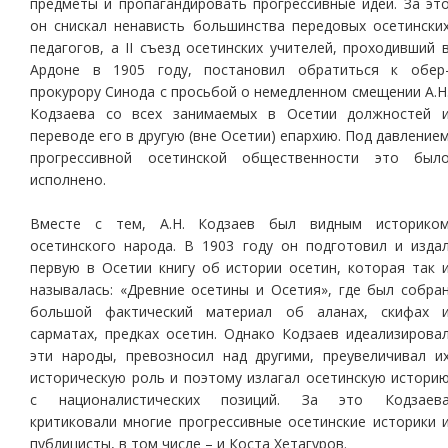
предметы и пропагандировать прогрессивные идеи. За эт
он снискал ненависть большинства передовых осетински
педагогов, а II съезд осетинских учителей, проходивший 
Ардоне в 1905 году, постановил обратиться к обер
прокурору Синода с просьбой о немедленном смещении А.Н
Кодзаева со всех занимаемых в Осетии должностей 
переводе его в другую (вне Осетии) епархию. Под давление
прогрессивной осетинской общественности это был
исполнено.
Вместе с тем, А.Н. Кодзаев был видным историко
осетинского народа. В 1903 году он подготовил и изда
первую в Осетии книгу об истории осетин, которая так 
называлась: «Древние осетины и Осетия», где был собра
большой фактический материал об аланах, скифах 
сарматах, предках осетин. Однако Кодзаев идеализирова
эти народы, превозносил над другими, преувеличивал и
историческую роль и поэтому излагал осетинскую истори
с националистических позиций. За это Кодзаев
критиковали многие прогрессивные осетинские историки 
публицисты, в том числе – и Коста Хетагуров.