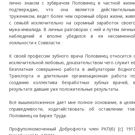
лично знаком с зубврачом Половинец в частной жизн
подтверждаю, что она является действительны
тружеником, ведёт более чем скромный образ жизни, жив
с семьёй исключительно на скромный заработок своег
мужа-инвалида. В личных разговорах с ней и путём личны
наблюдений я вполне убедился в ея несомненно
лояльности к Соввласти.
К своей профессии зубного врача Половинец относится 
исключительной любовью, доказательством чего служит е
безплатная совершенно работа в амбулатории Водног
Транспорта и длительная организационная работа п
созданию коллектива безработных зубных врачей, 
результате давшие уже положительные результаты.
Всё вышеизложенное даёт мне полное основание, в целя
справедливости, ходатайствовать об оставлении тов
Половинец на Бирже Труда.
Профуполномоченный Доброфлота член РКП(б) [с] 191