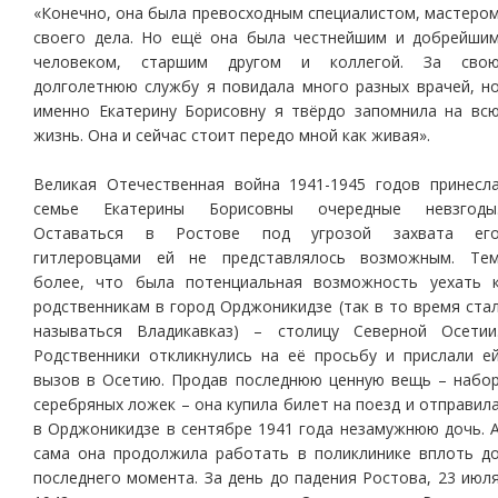
«Конечно, она была превосходным специалистом, мастеро
своего дела. Но ещё она была честнейшим и добрейши
человеком, старшим другом и коллегой. За сво
долголетнюю службу я повидала много разных врачей, н
именно Екатерину Борисовну я твёрдо запомнила на вс
жизнь. Она и сейчас стоит передо мной как живая».
Великая Отечественная война 1941-1945 годов принесл
семье Екатерины Борисовны очередные невзгоды
Оставаться в Ростове под угрозой захвата ег
гитлеровцами ей не представлялось возможным. Те
более, что была потенциальная возможность уехать 
родственникам в город Орджоникидзе (так в то время ста
называться Владикавказ) – столицу Северной Осетии
Родственники откликнулись на её просьбу и прислали е
вызов в Осетию. Продав последнюю ценную вещь – набо
серебряных ложек – она купила билет на поезд и отправил
в Орджоникидзе в сентябре 1941 года незамужнюю дочь. 
сама она продолжила работать в поликлинике вплоть д
последнего момента. За день до падения Ростова, 23 июл