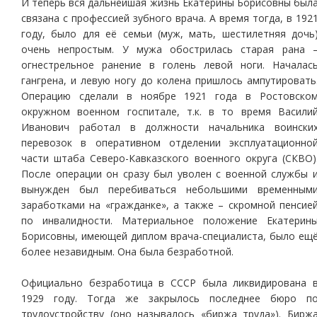
И теперь вся дальнейшая жизнь Екатерины Борисовны был
связана с профессией зубного врача. А время тогда, в 192
году, было для её семьи (муж, мать, шестилетняя дочь
очень непростым. У мужа обострилась старая рана 
огнестрельное ранение в голень левой ноги. Началас
гангрена, и левую ногу до колена пришлось ампутировать
Операцию сделали в ноябре 1921 года в Ростовско
окружном военном госпитале, т.к. в то время Васили
Иванович работал в должности начальника воински
перевозок в оперативном отделении эксплуатационно
части штаба Северо-Кавказского военного округа (СКВО)
После операции он сразу был уволен с военной службы 
вынужден был перебиваться небольшими временным
заработками на «гражданке», а также – скромной пенсие
по инвалидности. Материальное положение Екатерин
Борисовны, имеющей диплом врача-специалиста, было ещ
более незавидным. Она была безработной.
Официально безработица в СССР была ликвидирована 
1929 году. Тогда же закрылось последнее бюро п
трудоустройству (оно называлось «биржа труда»). Бирж