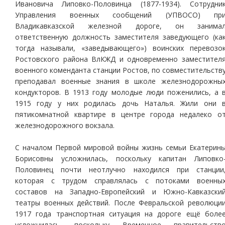
Ивановича Липовко-Половинца (1877-1934). Сотрудни
Управления военных сообщений (УПВОСО) пр
Владикавказской железной дороге, он занима
ответственную должность заместителя заведующего (ка
тогда называли, «заведывающего») воинских перевозо
Ростовского района ВлКЖД и одновременно заместител
военного коменданта станции Ростов, по совместительств
преподавал военные знания в школе железнодорожны
кондукторов. В 1913 году молодые люди поженились, а 
1915 году у них родилась дочь Наталья. Жили они 
пятикомнатной квартире в центре города недалеко о
железнодорожного вокзала.
С началом Первой мировой войны жизнь семьи Екатерин
Борисовны усложнилась, поскольку капитан Липовко
Половинец почти неотлучно находился при станции
которая с трудом справлялась с потоками военны
составов на Западно-Европейский и Южно-Кавказски
театры военных действий. После Февральской революци
1917 года транспортная ситуация на дороге ещё боле
усложнилась, поскольку Временное правительств