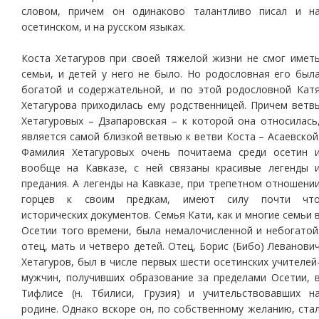
словом, причем он одинаково талантливо писал и н
осетинском, и на русском языках.
Коста Хетагуров при своей тяжелой жизни не смог имет
семьи, и детей у него не было. Но родословная его был
богатой и содержательной, и по этой родословной Кат
Хетагурова приходилась ему родственницей. Причем ветв
Хетагуровых – Дзапаровская – к которой она относилась
является самой близкой ветвью к ветви Коста – Асаевской
Фамилия Хетагуровых очень почитаема среди осетин 
вообще на Кавказе, с ней связаны красивые легенды 
предания. А легенды на Кавказе, при трепетном отношени
горцев к своим предкам, имеют силу почти чт
исторических документов. Семья Кати, как и многие семьи 
Осетии того времени, была немалочисленной и небогатой
отец, мать и четверо детей. Отец, Борис (Бибо) Леванови
Хетагуров, был в числе первых шести осетинских учителей
мужчин, получивших образование за пределами Осетии, 
Тифлисе (н. Тбилиси, Грузия) и учительствовавших н
родине. Однако вскоре он, по собственному желанию, ста