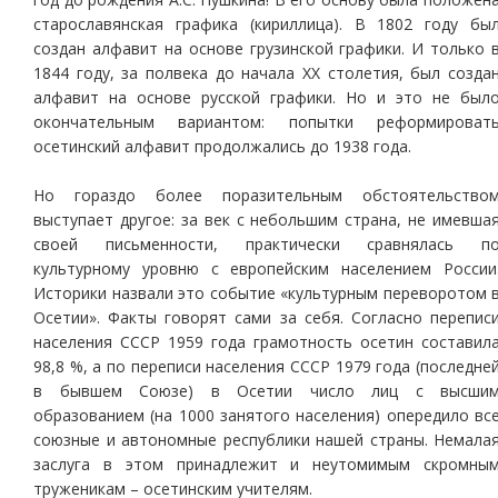
старославянская графика (кириллица). В 1802 году бы
создан алфавит на основе грузинской графики. И только 
1844 году, за полвека до начала ХХ столетия, был созда
алфавит на основе русской графики. Но и это не был
окончательным вариантом: попытки реформироват
осетинский алфавит продолжались до 1938 года.
Но гораздо более поразительным обстоятельство
выступает другое: за век с небольшим страна, не имевша
своей письменности, практически сравнялась п
культурному уровню с европейским населением России
Историки назвали это событие «культурным переворотом 
Осетии». Факты говорят сами за себя. Согласно перепис
населения СССР 1959 года грамотность осетин составил
98,8 %, а по переписи населения СССР 1979 года (последне
в бывшем Союзе) в Осетии число лиц с высши
образованием (на 1000 занятого населения) опередило вс
союзные и автономные республики нашей страны. Немала
заслуга в этом принадлежит и неутомимым скромны
труженикам – осетинским учителям.