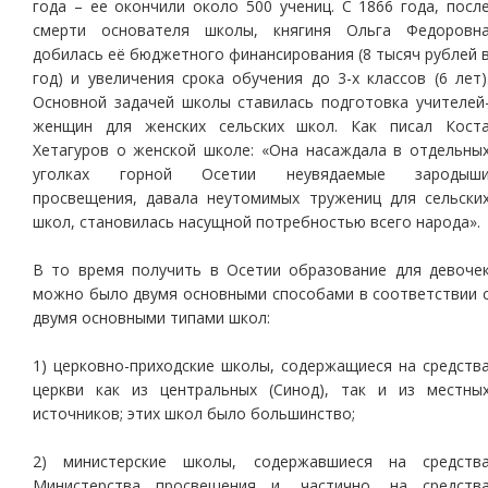
года – ее окончили около 500 учениц. С 1866 года, посл
смерти основателя школы, княгиня Ольга Федоровн
добилась её бюджетного финансирования (8 тысяч рублей 
год) и увеличения срока обучения до 3-х классов (6 лет)
Основной задачей школы ставилась подготовка учителей
женщин для женских сельских школ. Как писал Кост
Хетагуров о женской школе: «Она насаждала в отдельны
уголках горной Осетии неувядаемые зародыш
просвещения, давала неутомимых тружениц для сельски
школ, становилась насущной потребностью всего народа».
В то время получить в Осетии образование для девоче
можно было двумя основными способами в соответствии 
двумя основными типами школ:
1) церковно-приходские школы, содержащиеся на средств
церкви как из центральных (Синод), так и из местны
источников; этих школ было большинство;
2) министерские школы, содержавшиеся на средств
Министерства просвещения и, частично, на средств