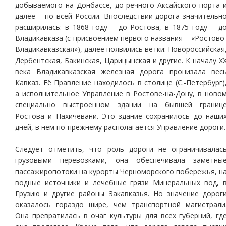
добываемого на Донбассе, до речного Аксайского порта 
далее – по всей России. Впоследствии дорога значительн
расширилась: в 1868 году – до Ростова, в 1875 году – д
Владикавказа (с присвоением первого названия – «Ростово
Владикавказская»), далее появились ветки: Новороссийская
Дербентская, Бакинская, Царицынская и другие. К началу X
века Владикавказская железная дорога пронизала вес
Кавказ. Её Правление находилось в столице (С.-Петербург)
а исполнительное Управление в Ростове-на-Дону, в ново
специально выстроенном здании на бывшей границ
Ростова и Нахичевани. Это здание сохранилось до наши
дней, в нём по-прежнему располагается Управление дороги.
Следует отметить, что роль дороги не ограничивалас
грузовыми перевозками, она обеспечивала заметны
пассажиропотоки на курорты Черноморского побережья, н
водные источники и лечебные грязи Минеральных вод, 
Грузию и другие районы Закавказья. Но значение дорог
оказалось гораздо шире, чем транспортной магистрали
Она превратилась в очаг культуры для всех губерний, гд