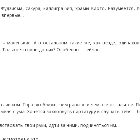
. Фудзияма, сакура, каллиграфия, храмы Киото. Разумеется, п
, впервые…
– маленькие. А в остальном такие же, как везде, одинаков
 Только что мне до них? Особенно – сейчас.
 слишком. Гораздо ближе, чем раньше и чем все остальное. По
 меня с ума. Хочется захлопнуть партитуру и слушать тебя – б
вствовать твои руки, идти за ними, подчиняться им.
 несмотря на это.