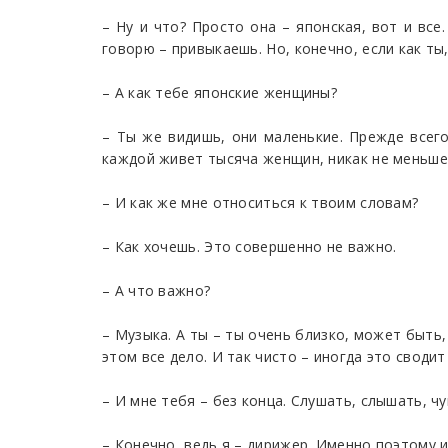
– Ну и что? Просто она – японская, вот и все
говорю – привыкаешь. Но, конечно, если как ты
– А как тебе японские женщины?
– Ты же видишь, они маленькие. Прежде всего 
каждой живет тысяча женщин, никак не меньше.
– И как же мне относиться к твоим словам?
– Как хочешь. Это совершенно не важно.
– А что важно?
– Музыка. А ты – ты очень близко, может быть,
этом все дело. И так чисто – иногда это сводит
– И мне тебя – без конца. Слушать, слышать, чу
– Конечно, ведь я – дирижер. Именно поэтому и