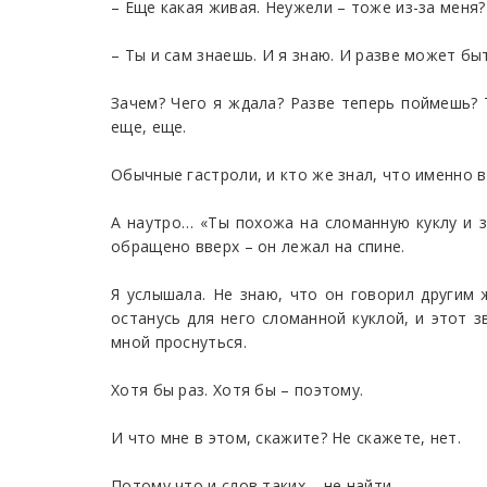
– Еще какая живая. Неужели – тоже из-за меня? 
– Ты и сам знаешь. И я знаю. И разве может бы
Зачем? Чего я ждала? Разве теперь поймешь? Т
еще, еще.
Обычные гастроли, и кто же знал, что именно в
А наутро… «Ты похожа на сломанную куклу и з
обращено вверх – он лежал на спине.
Я услышала. Не знаю, что он говорил другим 
останусь для него сломанной куклой, и этот з
мной проснуться.
Хотя бы раз. Хотя бы – поэтому.
И что мне в этом, скажите? Не скажете, нет.
Потому что и слов таких – не найти.