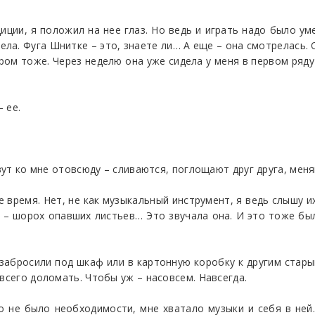
удиции, я положил на нее глаз. Но ведь и играть надо было у
ела. Фуга Шнитке – это, знаете ли… А еще – она смотрелась.
стром тоже. Через неделю она уже сидела у меня в первом ря
 ее.
вут ко мне отовсюду – сливаются, поглощают друг друга, меняю
е время. Нет, не как музыкальный инструмент, я ведь слышу их
 – шорох опавших листьев… Это звучала она. И это тоже бы
забросили под шкаф или в картонную коробку к другим стар
всего доломать. Чтобы уж – насовсем. Навсегда.
 не было необходимости, мне хватало музыки и себя в ней.