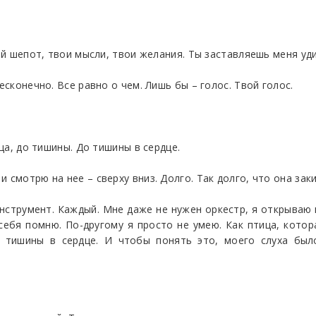
вой шепот, твои мысли, твои желания. Ты заставляешь меня уд
есконечно. Все равно о чем. Лишь бы – голос. Твой голос.
нца, до тишины. До тишины в сердце.
 смотрю на нее – сверху вниз. Долго. Так долго, что она заки
инструмент. Каждый. Мне даже не нужен оркестр, я открываю 
 себя помню. По-другому я просто не умею. Как птица, кото
и тишины в сердце. И чтобы понять это, моего слуха был