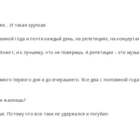
ея… И такая хрупкая.
виной года и почти каждый день, на репетициях, на концертах
Может, и к лучшему, что не поверишь. А репетиции – это музы
амого первого дня и до вчерашнего. Все два с половиной года
Не жалеешь?
е. Потому что все-таки не удержался и погубил.