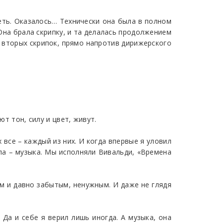
меть. Оказалось… Технически она была в полном
 Она брала скрипку, и та делалась продолжением
ду вторых скрипок, прямо напротив дирижерского
т тон, силу и цвет, живут.
 все – каждый из них. И когда впервые я уловил
ла – музыка. Мы исполняли Вивальди, «Времена
ым и давно забытым, ненужным. И даже не глядя
 Да и себе я верил лишь иногда. А музыка, она