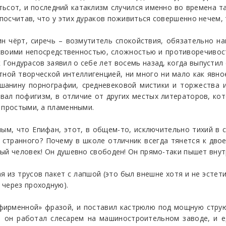
тьсот, и последний катаклизм случился именно во времена т
осчитав, что у этих дураков поживиться совершенно нечем, т
н чёрт, сиречь – возмутитель спокойствия, обязательно н
 своими непосредственностью, сложностью и противоречивос
ик Гондурасов заявил о себе лет восемь назад, когда выпусти
тной творческой интеллигенцией, ни много ни мало как явн
шанину порнографии, средневековой мистики и торжества и
ал пофигизм, в отличие от других местых литераторов, ко
 простыми, а пламенными.
м, что Епифан, этот, в общем-то, исключительно тихий в с
м странного? Почему в школе отличник всегда тянется к дв
вый человек! Он душевно свободен! Он прямо-таки пышет вну
вая из трусов пакет с лапшой (это был внешне хотя и не эсте
 через проходную).
й «фирменной» фразой, и поставил кастрюлю под мощную стр
 он работал слесарем на машиностроительном заводе, и ед