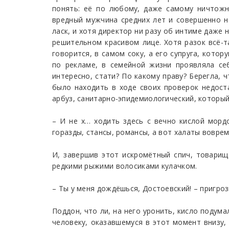
понять: её по любому, даже самому ничтож
вредный мужчина средних лет и совершенно н
ласк, и хотя директор ни разу об интиме даже
решительном красивом лице. Хотя разок всё-т
говорится, в самом соку, а его супруга, кот
по рекламе, в семейной жизни проявляла се
интересно, стати? По какому праву? Берегла, 
было находить в ходе своих проверок недост
арбуз, санитарно-эпидемиологический, которы
– И не х… ходить здесь с вечно кислой морд
горазды, стансы, романсы, а вот халаты вовре
И, завершив этот искромётный спич, товарищ
редкими рыжими волосиками кулачком.
– Ты у меня дождёшься, Достоевский! – пригро
Поддон, что ли, на него уронить, кисло подум
человеку, оказавшемуся в этот момент внизу