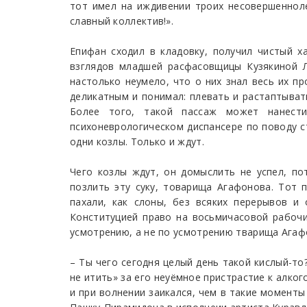
тот имел на иждивении троих несовершенноле
славный коллектив!».
Епифан сходил в кладовку, получил чистый х
взглядов младшей расфасовщицы Кузякиной Л
настолько неумело, что о них знал весь их п
деликатным и понимал: плевать и растаптыва
Более того, такой пассаж может нанест
психоневрологическом диспансере по поводу ст
одни козлы. Только и ждут.
Чего козлы ждут, он домыслить не успел, по
позлить эту суку, товарища Агафонова. Тот п
пахали, как слоны, без всяких перерывов и
Конституцией право на восьмичасовой рабоч
усмотрению, а не по усмотрению тварища Агаф
– Ты чего сегодня целый день такой кислый-то
не итить» за его неуёмное пристрастие к алко
и при волнении заикался, чем в такие момент