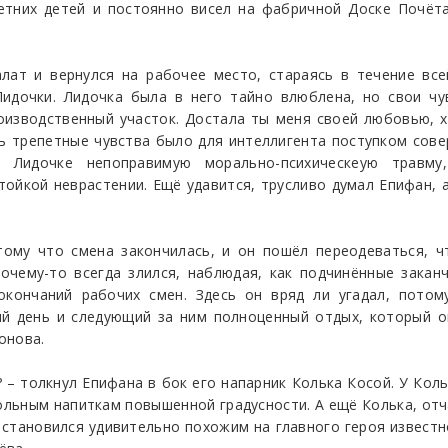
тних детей и постоянно висел на фабричной Доске Почёта
алат и вернулся на рабочее место, стараясь в течение вс
идочки. Лидочка была в него тайно влюблена, но свои чув
роизводственный участок. Достала ты меня своей любовью, 
ть трепетные чувства было для интеллигента поступком сов
и Лидочке непоправимую морально-психическеую травм
ойкой неврастении. Ещё удавится, трусливо думал Епифан, 
тому что смена закончилась, и он пошёл переодеваться, 
очему-то всегда злился, наблюдая, как подчинённые закан
 окончаний рабочих смен. Здесь он вряд ли угадал, пото
ий день и следующий за ним полноценный отдых, который о
онова.
? – толкнул Епифана в бок его напарник Колька Косой. У Кол
гольным напиткам повышенной градусности. А ещё Колька, о
ы становился удивительно похожим на главного героя извест