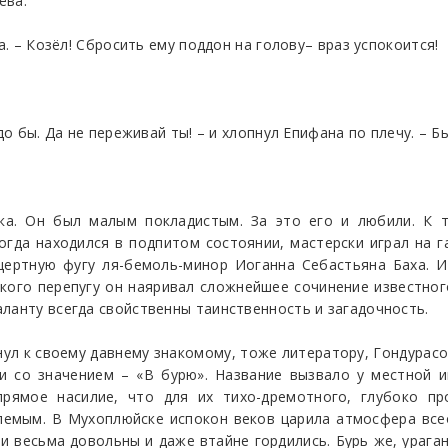
ёва.
а. – Козёл! Сбросить ему поддон на голову– враз успокоится!
до бы. Да не переживай ты! – и хлопнул Епифана по плечу. – Бы
ька. Он был малым покладистым. За это его и любили. К 
гда находился в подпитом состоянии, мастерски играл на 
цертную фугу ля-бемоль-минор Иоганна Себастьяна Баха. И
 какого перепугу он наяривал сложнейшее сочинение известн
ланту всегда свойственны таинственность и загадочность.
ул к своему давнему знакомому, тоже литератору, Гондурасо
 и со значением – «В бурю». Название вызвало у местной 
прямое насилие, что для их тихо-дремотного, глубоко п
емым. В Мухоплюйске испокон веков царила атмосфера все
 весьма довольны и даже втайне гордились. Бурь же, урага