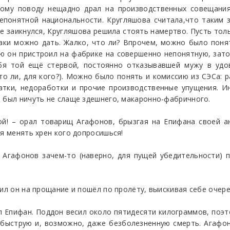
ному поводу нещадно драл на производственных совещания
епонятной национальности. Кругляшова считала,что таким 
 не заикнулся, Кругляшова решила стоять намертво. Пусть тол
аки можно дать. Жалко, что ли? Впрочем, можно было понят
орую он пристроил на фабрике на совершенно непонятную, з
бя той ещё стервой, постоянно отказывавшей мужу в удов
что ли, для кого?). Можно было понять и комиссию из СЭСа: 
атки, недоработки и прочие производственные упущения. И
й был ничуть не слаще здешнего, макаронно-фабричного.
ой! – орал товарищ Агафонов, брызгая на Епифана своей а
мя менять хрен кого допросишься!
 Агафонов зачем-то (наверно, для пущей убедительности) 
зил он на прощание и пошёл по пролёту, выискивая себе оче
ал Епифан. Поддон весил около пятидесяти килограммов, поэт
, быструю и, возможно, даже безболезненную смерть. Агафо