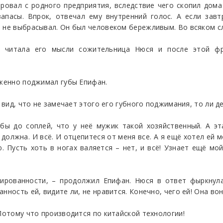
ровал с родного предприятия, вследствие чего скопил дом
 запасы. Впрок, отвечал ему внутренний голос. А если за
 не выбрасывал. Он был человеком бережливым. Во всяком сл
 читала его мысли сожительница Нюся и после этой фр
иженно поджимал губы Епифан.
а вид, что не замечает этого его губного поджимания, то ли д
 бы до соплей, что у неё мужик такой хозяйственный. А 
должна. И всё. И отцепитеся от меня все. А я ещё хотел ей 
ю. Пусть хоть в ногах валяется – нет, и всё! Узнает ещё мой
ированности, – продолжил Епифан. Нюся в ответ фыркнула
нность ей, видите ли, не нравится. Конечно, чего ей! Она вон
 Потому что производится по китайской технологии!