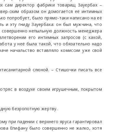
х сам директор фабрики товарищ Зауербах –
звер-ским образом он домогается её интимных
ько попробует, было прямо-таки написано на её
ь и эту гниду Зауербаха: он был мужчина, что
ато совершенно непыльную должность менеджера
летворении его интимных запросов (с какой,
работа у неё была такой, что обязательно надо
наче начальство вставляло комиссии уже свой
нтисанитарной слюной. – Стишочки писать все
потряс в воздухе своим игрушечным, покрытом
редную безропотную жертву.
ому при падении с верхнего яруса гарантировал
нова Епифану было совершенно не жалко, хотя