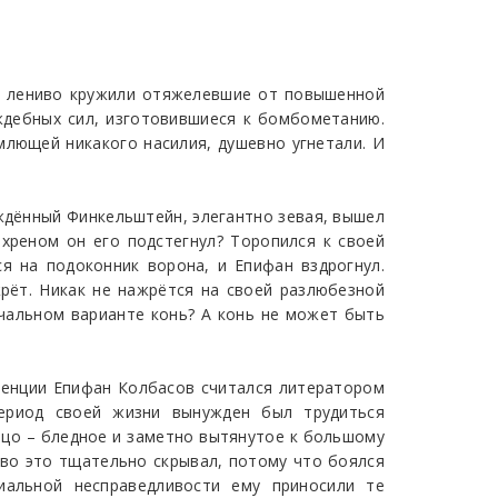
ой лениво кружили отяжелевшие от повышенной
дебных сил, изготовившиеся к бомбометанию.
емлющей никакого насилия, душевно угнетали. И
ождённый Финкельштейн, элегантно зевая, вышел
 хреном он его подстегнул? Торопился к своей
я на подоконник ворона, и Епифан вздрогнул.
жрёт. Никак не нажрётся на своей разлюбезной
ачальном варианте конь? А конь не может быть
игенции Епифан Колбасов считался литератором
период своей жизни вынужден был трудиться
лицо – бледное и заметно вытянутое к большому
тво это тщательно скрывал, потому что боялся
иальной несправедливости ему приносили те