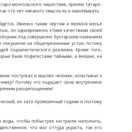
атаро-монгольского нашествия, причём татаро-
ак что нет никакого смысла их и завоёвывать.
айдётся. Именно таким чёртом и являлся месье
тью, он одновременно этими качествами своей
л сборник под совершенно бунтарским названием
ое покушение на общепризнанные устои, потому
дей социалистического реализма. Кроме того,
торые были пофигистами тайными, а внешне, на
воих поступках и мыслях человек, испытывал к
оечнику? Потому что ощущает свою внутреннюю
тренним раскрепощением!
тический, но зато проверенный годами и поэтому
ую воды, чтобы побыстрее кастрюлю наполнить,
инственное, что мог оттуда украсть, так это