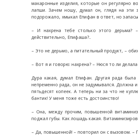
макаронные изделия, которые он регулярно во
лапши. Зачем ношу, думал он, глядя на эти
подорожало, хмыкал Епифан в ответ, но запасы
– И нахрена тебе столько этого дерьма? –
действительно, Епифаша?..
– Это не дерьмо, а питательный продукт, – об
– Вот я и говорю: нахрена? – Нюся то ли делал
Дура какая, думал Епифан. Другая рада была
непременно рада, он не задумывался. Должна и 
пятьдесят копеек. А теперь ни за что не купл
бантик! У меня тоже есть достоинство!
– Она, между прочим, повышенной витаминиз
поджал губы. Как лошадь какая. Витаминизирова
– Да, повышенной! – повторил он с вызовом. –