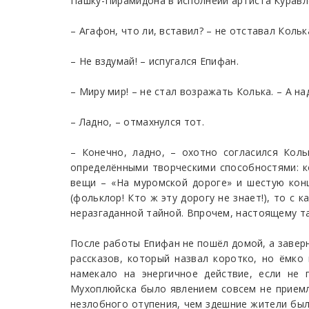
Пашку-Пирамидона в исполнеии артиста Куравл
– Агафон, что ли, вставил? – не отставал Кольк
– Не вздумай! – испугался Епифан.
– Миру мир! – не стал возражать Колька. – А на
– Ладно, – отмахнулся тот.
– Конечно, ладно, – охотно согласился Кол
определёнными творческими способностями: ко
вещи – «На муромской дороге» и шестую кон
(фольклор! Кто ж эту дорогу не знает!), то с
неразгаданной тайной. Впрочем, настоящему та
После работы Епифан не пошёл домой, а заверн
рассказов, который назвал коротко, но ёмко
намекало на энергичное действие, если не 
Мухоплюйска было явлением совсем не приемл
незлобного отупения, чем здешние жители были