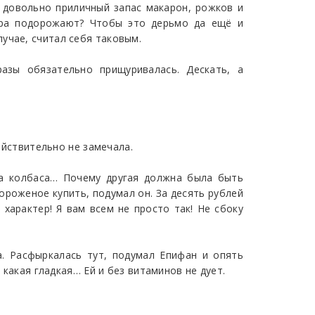
а довольно приличный запас макарон, рожков и
втра подорожают? Чтобы это дерьмо да ещё и
учае, считал себя таковым.
азы обязательно прищуривалась. Дескать, а
ействительно не замечала.
эта колбаса… Почему другая должна была быть
мороженое купить, подумал он. За десять рублей
 характер! Я вам всем не просто так! Не сбоку
. Расфыркалась тут, подумал Епифан и опять
 какая гладкая… Ей и без витаминов не дует.