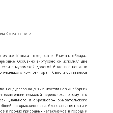
ло бы из-за чего!
тому же Колька тоже, как и Епифан, обладал
гармошке. Особенно виртуозно он исполнял две
 если с муромской дорогой было всё понятно
ого немецкого композитора – было и оставалось
ву. Гондурасов на днях выпустил новый сборник
интеллигенции немалый переполох, потому что
ровинциального и образцово– обывательского
общей заторможенности, благости, святости и
нов и прочих природных катаклизмов в городе и