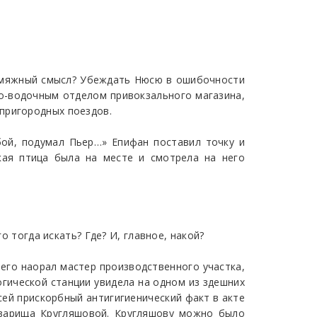
сермяжный смысл? Убеждать Нюсю в ошибочности
о-водочным отделом привокзального магазина,
пригородных поездов.
бой, подумал Пьер…» Епифан поставил точку и
ая птица была на месте и смотрела на него
о тогда искать? Где? И, главное, накой?
него наорал мастер производственного участка,
огической станции увидела на одном из здешних
 сей прискорбный антигигиенический факт в акте
оварища Кругляшовой. Кругляшову можно было