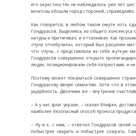
его окрестностях не наблюдалось уже лет шес
монголы обошли город стороной, справедливо п
Как говорится, в любом тихом омуте хоть оди
Гондурасов. Выделяясь из общего консенсуса
натуры и притягивал, и отталкивал. Как проза
«Чуча отчебучила», который был расценен мес
что «Чуча…» представляла из себя жуткую ме
Гондурасов совершенно открыто пропагандиров
людях, позиционировали себя патриотами, и не
Поэтому может показаться совершенно странны
Гондурасову явную симпатию. Хотя что в это
ущербность. Двоечник же – внутренне счастли
– А у нас флаг украли, – сказал Епифан, доста
наиболее безопасный способ проноса продукта
– Ну и х.. с ним, – ответил Гондурасов свое
побыстрее сварить и побыстрее сожрать. Сам