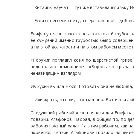
– Китайцы научат! – тут же вставила шпильку Н
– Если своего ума нету, тогда конечно! – добави
Епифану очень захотелось сказать ей грубое,
её суждений именно грубостью было совершен
а на этой должности и на этом рабочем месте
«Поручик погладил коня по шерстистой гриве
недовольно поморщился. «Вороньего крыла…
ненавидящим взглядом.
Из кухни вышла Нюся. Готовить она не любила, 
– Иди жрать, что ли, – сказал она. Вот и вся л
Следующий рабочий день начался для Епифана д
товарищ Агафонов. Наорал, в общем-то, по дел
рабочих грязный халат ( а этим рабочим, как н
проверки. Теперь Агафонову грозило лишени