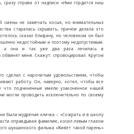
, сразу справа от надписи «Ими гордится наш
ей смены не замечать косых, но внимательных
ства старалась скрывать, причём делала это
хотелось сказал Епифану, но человеком он был
ершенно недостойным и поэтому недопустимым.
у, а она и так уже два раза лечилась в
а обвинят меня. Скажут: спровоцировал. Кругом
что сделал с нарочитым удовольствием, чтобы
чивают работу. Он, наверно, хотел, чтобы все
му что подчинённые имели узаконенное нашей
ни могли проводить исключительно по своему
ьки была мудрёная кличка – «Сожрать и в школу
тчасти оправдывая фамилию, косил левым глазом
ного шукшинского фильма «Живёт такой парень»