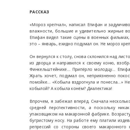
РАССКАЗ
«Мороз крепчал», написал Епифан и задумчив
влажности, большие и удивительно жирные в
Епифан видел такие сцены в военных фильмах, 
это – январь, ехидно подумал он. Не мороз кре
Он вернулся к столу, снова склонился над лис
из дворца и направился к своему коню, взобр
Финкельштейнихе… Припёрло молодцу… Епифан 
Жрать хочет, подумал он, неприязненно покос
помойке… «Кобыла вздрогнула и понесла…» Нет
кобылой? А кобыла конём? Диалектика!
Впрочем, я забежал вперёд. Сначала нескольк
средней перспективности, а поскольку ник
упаковщиком на макаронной фабрике. Возрасту 
бугристому носу. На работе ему платили изде
репрессий со стороны своего макаронного 