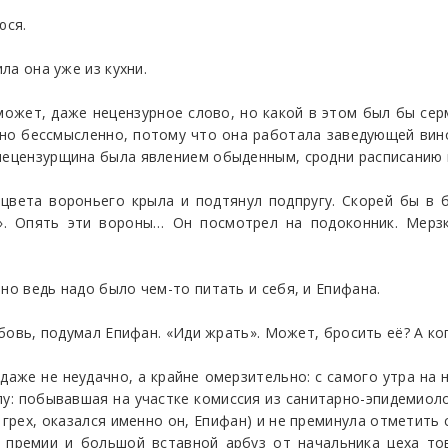
юся.
ла она уже из кухни.
 может, даже нецензурное слово, но какой в этом был бы 
но бессмысленно, потому что она работала заведующей вин
 нецензурщина была явлением обыденным, сродни расписанию 
 цвета вороньего крыла и подтянул подпругу. Скорей бы в 
». Опять эти вороны… Он посмотрел на подоконник. Мерзк
но ведь надо было чем-то питать и себя, и Епифана.
юбовь, подумал Епифан. «Иди жрать». Может, бросить её? А ког
аже не неудачно, а крайне омерзительно: с самого утра на 
у: побывавшая на участке комиссия из санитарно-эпидемиол
а грех, оказался именно он, Епифан) и не преминула отметить
е премии и большой вставной арбуз от начальника цеха т