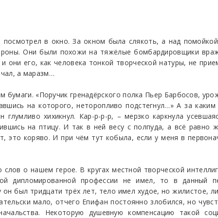
о посмотрел в окно. За окном была слякоть, а над помойк
ороны. Они были похожи на тяжёлые бомбардировщики враж
и они его, как человека тонкой творческой натуры, не при
пчал, а маразм…
том бумаги. «Поручик гренадёрского полка Пьер Барбосов, ур
авшись на которого, неторопливо подстегнул…» А за каким
глумливо хихикнул. Кар-р-р-р, – мерзко каркнула усевшаяс
ившись на птицу. И так в ней весу с полпуда, а всё равно 
, это коряво. И при чём тут кобыла, если у меня в первон
о слов о нашем герое. В кругах местной творческой интелл
акой дипломированной профессии не имел, то в данный 
он был тридцати трёх лет, тело имел худое, но жилистое, 
вательски мало, отчего Епифан постоянно злобился, но чувс
начальства. Некоторую душевную компенсацию такой соц