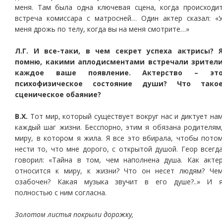
меня. Там была одна ключевая сцена, когда происходи
встреча комиссара с матросней… Один актер сказал: «
меня дрожь по телу, когда вы на меня смотрите…»
Л.Г. И все-таки, в чем секрет успеха актрисы? 
помню, какими аплодисментами встречали зрител
каждое ваше появление. Актерство – эт
психофизическое состояние души? Что тако
сценическое обаяние?
В.Х.
Тот мир, который существует вокруг нас и диктует на
каждый шаг жизни. Бесспорно, этим я обязана родителям
миру, в котором я жила. Я все это вбирала, чтобы пото
нести то, что мне дорого, с открытой душой. Геор всегд
говорил: «Тайна в том, чем наполнена душа. Как акте
относится к миру, к жизни? Что он несет людям? Че
озабочен? Какая музыка звучит в его душе?..» И 
полностью с ним согласна.
Золотом листья покрыли дорожку,