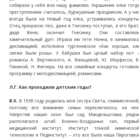
собирала у себя всю нашу фамилию. Украшение елки тогд
преступлением считалось, буржуазным праздником. А у на
всегда была на Новый год елка, устраивались концерты
Отец прекрасно пел, даже в Гнесинку поступал, а его брат
дядя Женя, окончил Гнесинку. Они составлял
замечательный дуэт. Играла им тетя Нонна, я занималас
декламацией, исполняла тургеневское «Как хороши, ка
свежи были розы». У бабушки был целый набор нот 
романсы А. Вертинского, А. Вяльцевой, Ю. Морфесси, В
Паниной, Н. Фигнера. На все семейные концерты готовил
программу с мелодекламацией, романсами.
Л.Г. Как проходили детские годы?
В.Х.
В 1938 году родилась моя сестра Света, семимесячной
поэтому все внимание семьи переключилось на нее
Напротив наших окон был сад Мандельштама, рядо
располагался штаб Военно-Воздушных сил, первы
медицинский институт, Институт тонкой химическо
технологии и Пединститут – это все была наша Пироговка