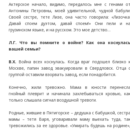
Актерское начало, видимо, передалось мне с генами о
Антонины Петровны, моей удивительной, чудной бабули
Своей сестре, тете Лизе, она часто говорила: «Лизочка
Давай споем дуэтом, давай споем!» Они пели и н
грузинском языке, и на русском. Это мое детство…
Л.Г. Что вы помните о войне? Как она коснулас
вашей семьи?
В.Х.
Война всех коснулась. Когда враг подошел близко 
Москве, папин завод эвакуировали в Свердловск. Отца 
группой оставили взорвать завод, если понадобится.
Конечно, жили тревожно. Мама в юности перенесл
гнойный плеврит и начинала захлебываться кровью, ка
только слышала сигнал воздушной тревоги.
Родные, жившие в Пятигорске – дедушка с бабушкой, сестр
мамы – тетя Варя, уговаривали маму выехать туда, та
тревожились за ее здоровье. «Умирать будешь на родине»