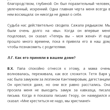
благородством, глубиной. Он был поразительный человек
увлеченный, искренний. Одна главная черта меня всегда 
нем восхищала: он никогда не думал о себе.
Судьба нас действительно сводила. Сажала рядышком. М
были очень долго на «вы». Когда он впервые мен
поцеловал, он сказал: «Теперь вы – моя жена!» И ещ
прошло много времени, пока я привела его в наш дом
чтобы познакомить с родителями.
Л.Г. Как его приняли в вашем доме?
В.Х.
Папа спокойно отнесся к этому, а мама очен
волновалась, переживала, как все сложится. Тетя Варя 
нас была замужем за лезгином Кантемировым, дагестанцем
Он крестился даже, но они все равно расстались. Он
просила меня не выходить замуж за кавказца, писал
письма. Когда я показала письмо Геору, он нахмурился 
сказал: «Мне креститься не надо, мы христиане!»