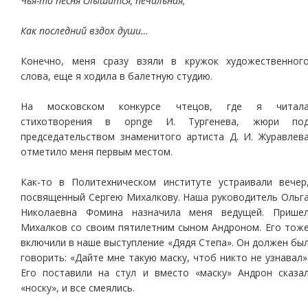
Чья-то песня слышится, печальная,
Как последний вздох души…
Конечно, меня сразу взяли в кружок художественног
слова, еще я ходила в балетную студию.
На московском конкурсе чтецов, где я читал
стихотворения в opnge И. Тургенева, жюри по
председательством знаменитого артиста Д. И. Журавлев
отметило меня первым местом.
Как-то в Политехническом институте устраивали вечер
посвященный Сергею Михалкову. Наша руководитель Ольг
Николаевна Фомина назначила меня ведущей. Прише
Михалков со своим пятилетним сыном Андроном. Его тож
включили в наше выступление «Дядя Степа». Он должен бы
говорить: «Дайте мне такую маску, чтоб никто не узнавал»
Его поставили на стул и вместо «маску» Андрон сказа
«носку», и все смеялись.