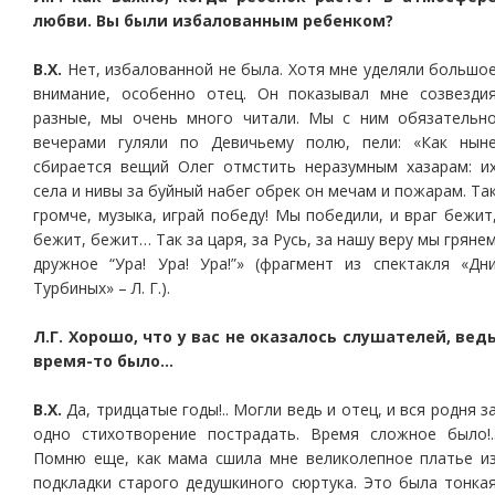
любви. Вы были избалованным ребенком?
В.Х.
Нет, избалованной не была. Хотя мне уделяли большо
внимание, особенно отец. Он показывал мне созвезди
разные, мы очень много читали. Мы с ним обязательн
вечерами гуляли по Девичьему полю, пели: «Как нын
сбирается вещий Олег отмстить неразумным хазарам: и
села и нивы за буйный набег обрек он мечам и пожарам. Та
громче, музыка, играй победу! Мы победили, и враг бежит
бежит, бежит… Так за царя, за Русь, за нашу веру мы гряне
дружное “Ура! Ура! Ура!”» (фрагмент из спектакля «Дн
Турбиных» – Л. Г.).
Л.Г. Хорошо, что у вас не оказалось слушателей, вед
время-то было…
В.Х.
Да, тридцатые годы!.. Могли ведь и отец, и вся родня з
одно стихотворение пострадать. Время сложное было!.
Помню еще, как мама сшила мне великолепное платье и
подкладки старого дедушкиного сюртука. Это была тонка