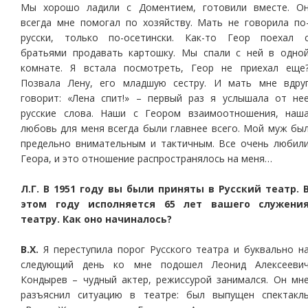
Мы хорошо ладили с Доментием, готовили вместе. О
всегда мне помогал по хозяйству. Мать не говорила по
русски, только по-осетински. Как-то Геор поехал 
братьями продавать картошку. Мы спали с ней в одно
комнате. Я встала посмотреть, Геор не приехал еще
Позвала Лену, его младшую сестру. И мать мне вдру
говорит: «Лена спит!» – первый раз я услышала от не
русские слова. Наши с Геором взаимоотношения, наш
любовь для меня всегда были главнее всего. Мой муж бы
предельно внимательным и тактичным. Все очень любил
Геора, и это отношение распространялось на меня…
Л.Г. В 1951 году вы были приняты в Русский театр. 
этом году исполняется 65 лет вашего служени
театру. Как оно начиналось?
В.Х.
Я переступила порог Русского театра и буквально н
следующий день ко мне подошел Леонид Алексееви
Кондырев – чудный актер, режиссурой занимался. Он мн
разъяснил ситуацию в театре: был выпущен спектакл