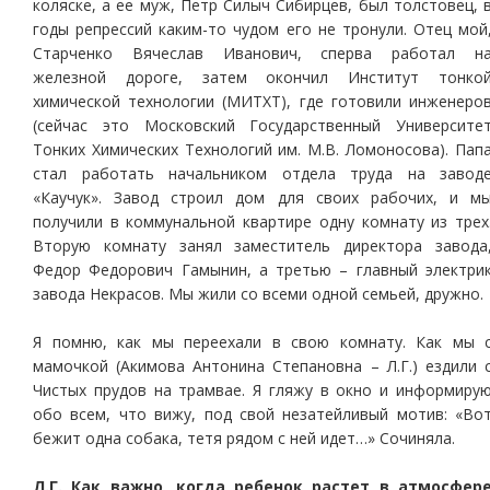
коляске, а ее муж, Петр Силыч Сибирцев, был толстовец, 
годы репрессий каким-то чудом его не тронули. Отец мой
Старченко Вячеслав Иванович, сперва работал н
железной дороге, затем окончил Институт тонко
химической технологии (МИТХТ), где готовили инженеро
(сейчас это Московский Государственный Университе
Тонких Химических Технологий им. М.В. Ломоносова). Пап
стал работать начальником отдела труда на завод
«Каучук». Завод строил дом для своих рабочих, и м
получили в коммунальной квартире одну комнату из трех
Вторую комнату занял заместитель директора завода
Федор Федорович Гамынин, а третью – главный электри
завода Некрасов. Мы жили со всеми одной семьей, дружно.
Я помню, как мы переехали в свою комнату. Как мы 
мамочкой (Акимова Антонина Степановна – Л.Г.) ездили 
Чистых прудов на трамвае. Я гляжу в окно и информиру
обо всем, что вижу, под свой незатейливый мотив: «Во
бежит одна собака, тетя рядом с ней идет…» Сочиняла.
Л.Г. Как важно, когда ребенок растет в атмосфер