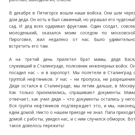
В декабре в Пятигорск вошли наши войска. Они шли чере
дом деда. Он хоть и был саманный, но украшал его чудесны
сад. И дед всех одаривал фруктами. Один солдат, совсе
молоденький, оказался моим соседом по московско
Пироговке, жил недалеко от нас. Было удивительн
встретить его там.
А на третий день прилетел брат мамы, дядя Вася
служивший в Сталинграде, полковник инженерных войск. О
посадил нас – и в аэропорт. Мы полетели в Сталинград 
группой нефтяников. У нас – ни пропуска, ни разрешения
Дядя остался в Сталинграде, мы летим дальше, в Москву
Как только приземлились, спрашивают документы. Мам
отвечает, как учил дядя – что документы остались у него
Вся группа нефтяников подтверждает это, и мы, наконец
едем домой. Никто о нашем приезде не знал. Папа приходи
домой с работы, увидел нас, и с ним случился обморок. Во
такое довелось пережить!