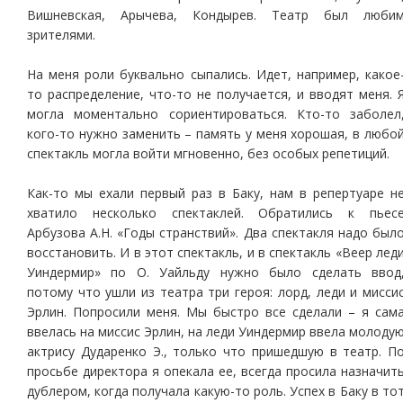
Вишневская, Арычева, Кондырев. Театр был люби
зрителями.
На меня роли буквально сыпались. Идет, например, какое
то распределение, что-то не получается, и вводят меня. 
могла моментально сориентироваться. Кто-то заболел
кого-то нужно заменить – память у меня хорошая, в любо
спектакль могла войти мгновенно, без особых репетиций.
Как-то мы ехали первый раз в Баку, нам в репертуаре н
хватило несколько спектаклей. Обратились к пьес
Арбузова А.Н. «Годы странствий». Два спектакля надо был
восстановить. И в этот спектакль, и в спектакль «Веер лед
Уиндермир» по О. Уайльду нужно было сделать ввод
потому что ушли из театра три героя: лорд, леди и мисси
Эрлин. Попросили меня. Мы быстро все сделали – я сам
ввелась на миссис Эрлин, на леди Уиндермир ввела молоду
актрису Дударенко Э., только что пришедшую в театр. П
просьбе директора я опекала ее, всегда просила назначит
дублером, когда получала какую-то роль. Успех в Баку в то