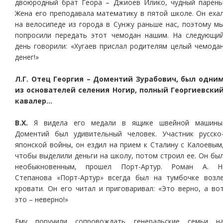
двоюродный брат Геора – Джиоев Илико, чудный парень
Жена его преподавала математику в пятой школе. Он еха
на велосипеде из города в Сунжу раньше нас, поэтому м
попросили передать этот чемодан нашим. На следующи
день говорили: «Хугаев прислал родителям целый чемода
денег!»
Л.Г. Отец Георгия – Доментий Зурабович, был одни
из основателей селения Ногир, полный Георгиевски
кавалер…
В.Х.
Я видела его медали в ящике швейной машины
Доментий был удивительный человек. Участник русско
японской войны, он ездил на прием к Сталину с Калоевым
чтобы выделили деньги на школу, потом строил ее. Он бы
необыкновенным, прошел Порт-Артур. Роман А. Н
Степанова «Порт-Артур» всегда был на тумбочке возл
кровати. Он его читал и приговаривал: «Это верно, а во
это – неверно!»
Ему поручили сопровождать генеральские семьи н