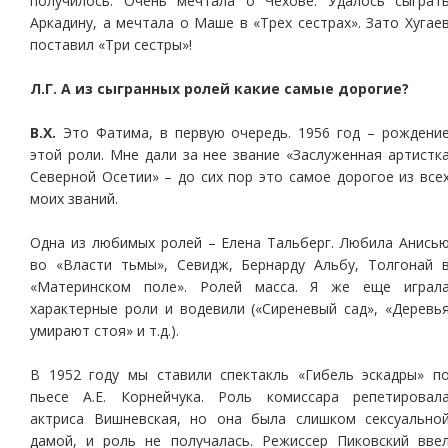
получилось. Очень мечтала о Чехове. Удалось сыграт
Аркадину, а мечтала о Маше в «Трех сестрах». Зато Хугае
поставил «Три сестры»!
Л.Г. А из сыгранных ролей какие самые дорогие?
В.Х.
Это Фатима, в первую очередь. 1956 год – рождени
этой роли. Мне дали за нее звание «Заслуженная артистк
Северной Осетии» – до сих пор это самое дорогое из все
моих званий.
Одна из любимых ролей – Елена Тальберг. Любила Анись
во «Власти тьмы», Севидж, Бернарду Альбу, Толгонай 
«Материнском поле». Ролей масса. Я же еще играл
характерные роли и водевили («Сиреневый сад», «Деревь
умирают стоя» и т.д.).
В 1952 году мы ставили спектакль «Гибель эскадры» п
пьесе А.Е. Корнейчука. Роль комиссара репетировал
актриса Вишневская, но она была слишком сексуально
дамой, и роль не получалась. Режиссер Пиковский вве