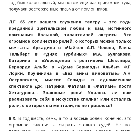
год был колоссальный, мы потом еще раз приезжали туда
получали восторженные письма от поклонников.
Л.Г. 65 лет вашего служения театру – это год
преданной зрительской любви к вам, истинног
признания большой, талантливой актрисы. Эт
огромное количество ролей, о которых можно тольк
мечтать: Аркадина в «Чайке» А.П. Чехова, Елен
Тальберг в «Днях Турбиных» М.А. Булгакова
Катарина в «Укрощении строптивой» Шекспира
Бернарда Альба в «Доме Бернарды Альбы» Ф.Г
Лорки, Кручинина в «Без вины виноватые» А.Н
Островского, миссис Севидж в одноименно
спектакле Дж. Патрика, Фатима в «Фатиме» Кост
Хетагурова… Знаковые роли! Удалось ли ва
реализовать себя в искусстве сполна? Или осталис
роли, о которых вы мечтали, но не пришлось?
В.Х.
В год шесть, семь, а то и восемь ролей. Конечно, эт
огромное счастье – сыграть столько судеб. Не вс