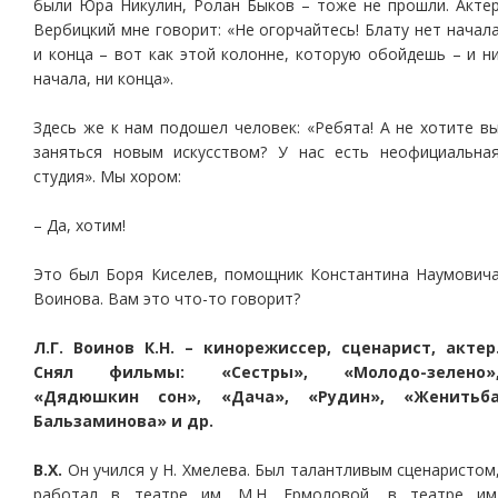
были Юра Никулин, Ролан Быков – тоже не прошли. Акте
Вербицкий мне говорит: «Не огорчайтесь! Блату нет начал
и конца – вот как этой колонне, которую обойдешь – и н
начала, ни конца».
Здесь же к нам подошел человек: «Ребята! А не хотите в
заняться новым искусством? У нас есть неофициальна
студия». Мы хором:
– Да, хотим!
Это был Боря Киселев, помощник Константина Наумович
Воинова. Вам это что-то говорит?
Л.Г. Воинов К.Н. – кинорежиссер, сценарист, актер
Снял фильмы: «Сестры», «Молодо-зелено»
«Дядюшкин сон», «Дача», «Рудин», «Женитьб
Бальзаминова» и др.
В.Х.
Он учился у Н. Хмелева. Был талантливым сценаристом
работал в театре им. М.Н. Ермоловой, в театре им