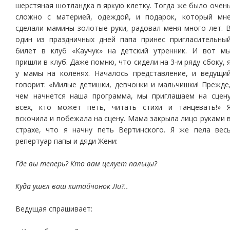
шерстяная шотландка в яркую клетку. Тогда же было очен
сложно с материей, одеждой, и подарок, который мн
сделали мамины золотые руки, радовал меня много лет. 
один из праздничных дней папа принес пригласительны
билет в клуб «Каучук» на детский утренник. И вот м
пришли в клуб. Даже помню, что сидели на 3-м ряду сбоку, 
у мамы на коленях. Началось представление, и ведущи
говорит: «Милые детишки, девчонки и мальчишки! Прежде
чем начнется наша программа, мы приглашаем на сцен
всех, кто может петь, читать стихи и танцевать!» 
вскочила и побежала на сцену. Мама закрыла лицо руками 
страхе, что я начну петь Вертинского. Я же пела вес
репертуар папы и дяди Жени:
Где вы теперь? Кто вам целует пальцы?
Куда ушел ваш китайчонок Ли?..
Ведущая спрашивает: