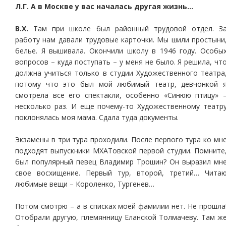
Л.Г. А в Москве у вас началась другая жизнь…
В.Х.
Там при школе был районный трудовой отдел. З
работу нам давали трудовые карточки. Мы шили простыни
белье. Я вышивала. Окончили школу в 1946 году. Особы
вопросов – куда поступать – у меня не было. Я решила, чт
должна учиться только в студии Художественного театра
потому что это был мой любимый театр, девчонкой 
смотрела все его спектакли, особенно «Синюю птицу» 
несколько раз. И еще почему-то Художественному театр
поклонялась моя мама. Сдала туда документы.
Экзамены в три тура проходили. После первого тура ко мн
подходят выпускники МХАТовской первой студии. Помните
был популярный певец Владимир Трошин? Он выразил мн
свое восхищение. Первый тур, второй, третий… Чита
любимые вещи – Короленко, Тургенев…
Потом смотрю – а в списках моей фамилии нет. Не прошла
Отобрали другую, племянницу Еланской Толмачеву. Там ж