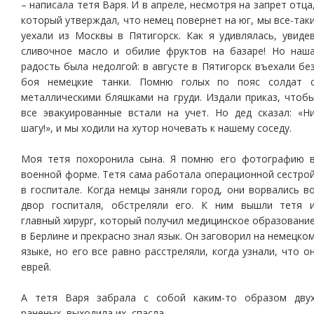
– написала тетя Варя. И в апреле, несмотря на запрет отца
который утверждал, что немец повернет на юг, мы все-так
уехали из Москвы в Пятигорск. Как я удивлялась, увиде
сливочное масло и обилие фруктов на базаре! Но наш
радость была недолгой: в августе в Пятигорск въехали бе
боя немецкие танки. Помню голых по пояс солдат 
металлическими бляшками на груди. Издали приказ, чтоб
все эвакуированные встали на учет. Но дед сказал: «Н
шагу!», и мы ходили на хутор ночевать к нашему соседу.
Моя тетя похоронила сына. Я помню его фотографию 
военной форме. Тетя сама работала операционной сестро
в госпитале. Когда немцы заняли город, они ворвались в
двор госпиталя, обстреляли его. К ним вышли тетя 
главный хирург, который получил медицинское образовани
в Берлине и прекрасно знал язык. Он заговорил на немецко
языке, но его все равно расстреляли, когда узнали, что о
еврей.
А тетя Варя забрала с собой каким-то образом дву
раненых, выходила их, спасла.