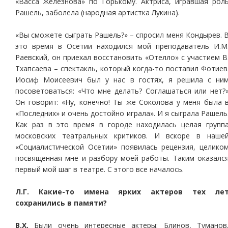
«Васса Железнова» по Горькому. Актриса, игравшая рол
Рашель, заболела (народная артистка Лукина).
«Вы сможете сыграть Рашель?» – спросил меня Кондырев. 
это время в Осетии находился мой преподаватель И.М
Раевский, он приехал восстановить «Отелло» с участием В
Тхапсаева – спектакль, который когда-то поставил Фотиев
Иосиф Моисеевич был у нас в гостях, я решила с ни
посоветоваться: «Что мне делать? Соглашаться или нет?
Он говорит: «Ну, конечно! Ты же Соколова у меня была 
«Последних» и очень достойно играла». И я сыграла Рашель
Как раз в это время в городе находилась целая групп
московских театральных критиков. И вскоре в наше
«Социалистической Осетии» появилась рецензия, целико
посвященная мне и разбору моей работы. Таким оказалс
первый мой шаг в театре. С этого все началось.
Л.Г. Какие-то имена ярких актеров тех ле
сохранились в памяти?
В.Х.
Были очень интересные актеры: Блинов, Туманов