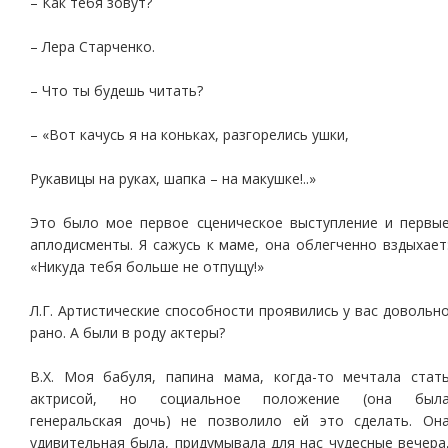
– Как тебя зовут?
– Лера Старченко.
– Что ты будешь читать?
– «Вот качусь я на коньках, разгорелись ушки,
Рукавицы на руках, шапка – на макушке!..»
Это было мое первое сценическое выступление и первы
аплодисменты. Я сажусь к маме, она облегченно вздыхает
«Никуда тебя больше не отпущу!»
Л.Г. Артистические способности проявились у вас довольн
рано. А были в роду актеры?
В.Х. Моя бабуля, папина мама, когда-то мечтала стат
актрисой, но социальное положение (она был
генеральская дочь) не позволило ей это сделать. Он
удивительная была, придумывала для нас чудесные вечера