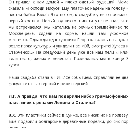
Он пришел к нам домой – плохо одетый, худющий. Мам
сказала: «Господи Иисусе! Ему платочек надень на голову 
чистая бабка Ежка!» Это потом, к свадьбе у него появилс
первый костюм. Целый год никто в институте не знал, чт
мы встречаемся. Мы катались на речных трамвайчиках п
Москве-реке, сидели на корме, нашли там укромно
местечко. Однажды однокурсники Геора катались на лодка
возле парка культуры и увидели нас: «Ой, смотрите! Хугаев 
Старченко!..» На следующий день уже все нам пели «Тили
тили-тесто, жених и невеста!» Поженились мы в конце 
курса.
Наша свадьба стала в ГИТИСе событием. Справляли ее дв
факультета – актерский и режиссерский.
Л.Г. А правда, что вам подарили набор граммофонны
пластинок с речами Ленина и Сталина?
В.Х.
Эти пластинки сейчас в Сунже, все никак их не привезу
Еще подарили болгарские деревянные поделки, до сих по
их храню.