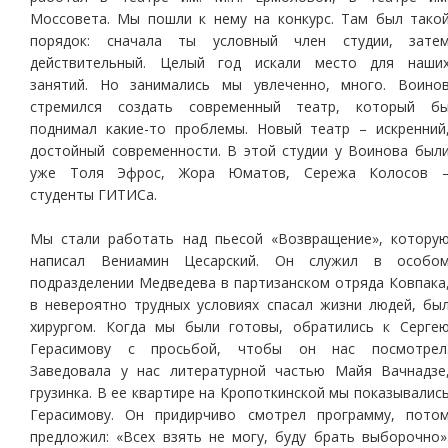
Моссовета. Мы пошли к нему на конкурс. Там был тако
порядок: сначала ты условный член студии, зате
действительный. Целый год искали место для наши
занятий. Но занимались мы увлеченно, много. Воино
стремился создать современный театр, который б
поднимал какие-то проблемы. Новый театр – искренний
достойный современности. В этой студии у Воинова был
уже Толя Эфрос, Жора Юматов, Сережа Колосов 
студенты ГИТИСа.
Мы стали работать над пьесой «Возвращение», котору
написал Вениамин Цесарский. Он служил в особо
подразделении Медведева в партизанском отряда Ковпака
в невероятно трудных условиях спасал жизни людей, бы
хирургом. Когда мы были готовы, обратились к Серге
Герасимову с просьбой, чтобы он нас посмотрел
Заведовала у нас литературной частью Майя Вачнадзе
грузинка. В ее квартире на Кропоткинской мы показывалис
Герасимову. Он придирчиво смотрел программу, пото
предложил: «Всех взять не могу, буду брать выборочно»