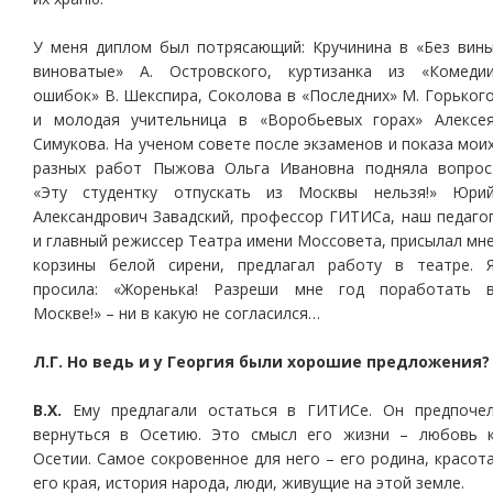
У меня диплом был потрясающий: Кручинина в «Без вин
виноватые» А. Островского, куртизанка из «Комеди
ошибок» В. Шекспира, Соколова в «Последних» М. Горьког
и молодая учительница в «Воробьевых горах» Алексе
Симукова. На ученом совете после экзаменов и показа мои
разных работ Пыжова Ольга Ивановна подняла вопрос
«Эту студентку отпускать из Москвы нельзя!» Юри
Александрович Завадский, профессор ГИТИСа, наш педаго
и главный режиссер Театра имени Моссовета, присылал мн
корзины белой сирени, предлагал работу в театре. 
просила: «Жоренька! Разреши мне год поработать 
Москве!» – ни в какую не согласился…
Л.Г. Но ведь и у Георгия были хорошие предложения?
В.Х.
Ему предлагали остаться в ГИТИСе. Он предпоче
вернуться в Осетию. Это смысл его жизни – любовь 
Осетии. Самое сокровенное для него – его родина, красот
его края, история народа, люди, живущие на этой земле.