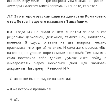
истории. Беру билет – три вопроса. Два я знаю, а третий 
«Реформы Алексея Михайловича». Вы знаете, кто это?
Л.Г. Это второй русский царь из династии Романовых
отец Петра I, еще его называют Тишайшим.
В.Х.
Тогда мы не знали о нем. Я потом узнала о ег
реформах: церковной, денежной, таможенной, налоговой
военной. Я сдуру, ответив на два вопроса, честн
призналась, что третий не знаю. И сама же спросила: «Вы
наверное, не удовлетворены моим ответом?» Тем самым 
сама поставила себе двойку. Думаю: «Все! пойду 
университет!» Через несколько дней иду забират
документы. Навстречу – Раевский И.М.
– Старченко! Вы почему не на занятии?
– Я же историю провалила!
– Что?..