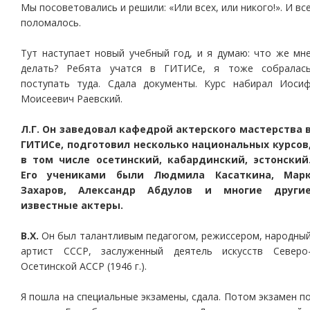
Мы посоветовались и решили: «Или всех, или никого!». И вс
поломалось.
Тут наступает новый учебный год, и я думаю: что же мн
делать? Ребята учатся в ГИТИСе, я тоже собралас
поступать туда. Сдала документы. Курс набирал Иоси
Моисеевич Раевский.
Л.Г. Он заведовал кафедрой актерского мастерства 
ГИТИСе, подготовил несколько национальных курсов
в том числе осетинский, кабардинский, эстонский
Его учениками были Людмила Касаткина, Мар
Захаров, Александр Абдулов и многие други
известные актеры.
В.Х.
Он был талантливым педагогом, режиссером, народны
артист СССР, заслуженный деятель искусств Северо
Осетинской АССР (1946 г.).
Я пошла на специальные экзамены, сдала. Потом экзамен п