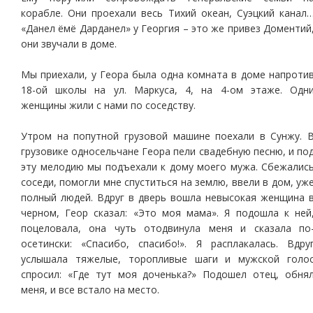
корабле. Они проехали весь Тихий океан, Суэцкий канал
«Данел ёмё Дарданел» у Георгия – это же привез Доментий
они звучали в доме.
Мы приехали, у Геора была одна комната в доме напроти
18-ой школы на ул. Маркуса, 4, на 4-ом этаже. Одн
женщины жили с нами по соседству.
Утром на попутной грузовой машине поехали в Сунжу. 
грузовике односельчане Геора пели свадебную песню, и по
эту мелодию мы подъехали к дому моего мужа. Сбежалис
соседи, помогли мне спуститься на землю, ввели в дом, уж
полный людей. Вдруг в дверь вошла невысокая женщина 
черном, Геор сказал: «Это моя мама». Я подошла к ней
поцеловала, она чуть отодвинула меня и сказала по
осетински: «Спасибо, спасибо!». Я расплакалась. Вдру
услышала тяжелые, торопливые шаги и мужской голо
спросил: «Где тут моя доченька?» Подошел отец, обня
меня, и все встало на место.