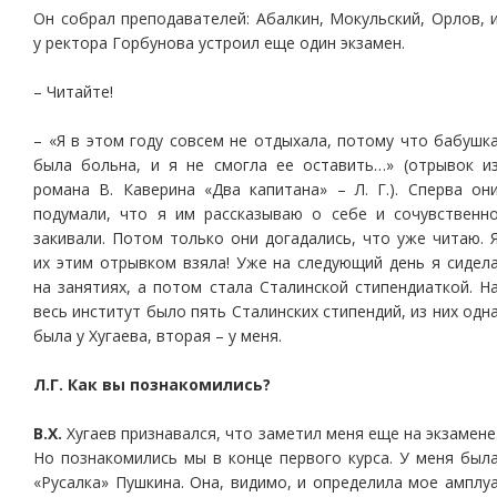
Он собрал преподавателей: Абалкин, Мокульский, Орлов, 
у ректора Горбунова устроил еще один экзамен.
– Читайте!
– «Я в этом году совсем не отдыхала, потому что бабушк
была больна, и я не смогла ее оставить…» (отрывок и
романа В. Каверина «Два капитана» – Л. Г.). Сперва он
подумали, что я им рассказываю о себе и сочувственн
закивали. Потом только они догадались, что уже читаю. 
их этим отрывком взяла! Уже на следующий день я сидел
на занятиях, а потом стала Сталинской стипендиаткой. Н
весь институт было пять Сталинских стипендий, из них одн
была у Хугаева, вторая – у меня.
Л.Г. Как вы познакомились?
В.Х.
Хугаев признавался, что заметил меня еще на экзамене
Но познакомились мы в конце первого курса. У меня был
«Русалка» Пушкина. Она, видимо, и определила мое амплу