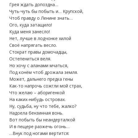
Грея ждать допоздна…
Чуть-чуть бы побыть и… Крупской,
Чтоб правду о Ленине знать…
Ого, куда затащило!
Куда меня занесло!
Нет, лучше в лодчонке хилой
Своё напрягать весло.
Стократ правы домочадцы,
Остепениться веля.
Но хочу с аланами мчаться,
Под конём чтоб дрожала земля.
Может, дальнего предка гены
Как-то напрочь сожгли мой страх,
Что желаю – аборигенкой
На каких-нибудь островах.
Ну, судьба, ну что тебе, жалко?
Надоела бензинная вонь.
Вот побыть бы неандерталкой
И в пещере разжечь огонь…
…Внук под ногами вертится: