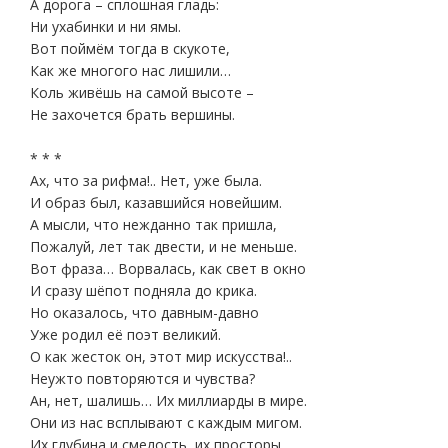
А дорога – сплошная гладь:
Ни ухабинки и ни ямы.
Вот поймём тогда в скукоте,
Как же многого нас лишили…
Коль живёшь на самой высоте –
Не захочется брать вершины.
* * *
Ах, что за рифма!.. Нет, уже была.
И образ был, казавшийся новейшим.
А мысли, что нежданно так пришла,
Пожалуй, лет так двести, и не меньше.
Вот фраза… Ворвалась, как свет в окно
И сразу шёпот подняла до крика.
Но оказалось, что давным-давно
Уже родил её поэт великий.
О как жесток он, этот мир искусства!..
Неужто повторяются и чувства?
Ан, нет, шалишь… Их миллиарды в мире.
Они из нас всплывают с каждым мигом.
Их глубина и смелость, их просторы