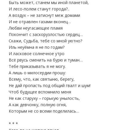
Быть может, станем мы иной планетой,
И лесо-полем станут города?..
А воздух – не затиснут меж домами
И не отравлен газами вконец…
Любви неугасающее пламя
Покончит с заскорузлостью сердец…
Скажи, Судьба, тебе со мной уютно?
Иль неуёмна я не по годам?
И ласковое солнечное утро
Всё рвусь сменить на бурю и туман…
Тебе приказывать я не могу.
А лишь о милосердии прошу:
Всему, что, как святыню, берегу,
Не дай пропасть под общий гвалт и шум!
Чтоб будущее вспомнило меня
Не как старуху – горькую унылость,
А как девчонку, полную огня,
Которым не со всеми поделилась…
* * *