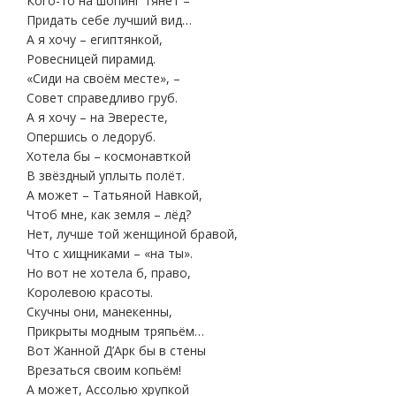
Кого-то на шопинг тянет –
Придать себе лучший вид…
А я хочу – египтянкой,
Ровесницей пирамид.
«Сиди на своём месте», –
Совет справедливо груб.
А я хочу – на Эвересте,
Опершись о ледоруб.
Хотела бы – космонавткой
В звёздный уплыть полёт.
А может – Татьяной Навкой,
Чтоб мне, как земля – лёд?
Нет, лучше той женщиной бравой,
Что с хищниками – «на ты».
Но вот не хотела б, право,
Королевою красоты.
Скучны они, манекенны,
Прикрыты модным тряпьём…
Вот Жанной Д’Арк бы в стены
Врезаться своим копьём!
А может, Ассолью хрупкой