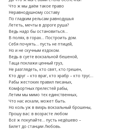
Что ж мы даём такое право
Неравнодушному составу
По гладким рельсам равнодушья
Лететь, мечты в дороге руша?
Ведь надо бы остановиться…
В полях, в горах… Построить дом.
Себя почуять… пусть не птицей,
Но и не скучным ездоком.
Ведь в суете вокзальной бешеной,
Таща поклажи ценный груз,
Не разглядеть, кто свят, кто грешен,
Кто друг – кто враг, кто храбр – кто трус…
Рабы жестоких правил писаных,
Комфортных прелестей рабы,
Летим мы мимо тех единственных,
Что нас искали, может быть.
Но коль уж в вихрь вокзальный брошены,
Прошу вас: в возрасте любом
Всё ж покупайте… пусть недёшево –
Билет до станции Любовь.