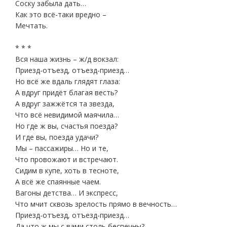
Соску забыла дать…
Как это всё-таки вредно –
Мечтать.
* * *
Вся наша жизнь – ж/д вокзал:
Приезд-отъезд, отъезд-приезд…
Но всё же вдаль глядят глаза:
А вдруг придёт благая весть?
А вдруг зажжётся та звезда,
Что всё невидимой маячила…
Но где ж вы, счастья поезда?
И где вы, поезда удачи?
Мы – пассажиры… Но и те,
Что провожают и встречают.
Сидим в купе, хоть в тесноте,
А всё же спаянные чаем.
Вагоны детства… И экспресс,
Что мчит сквозь зрелость прямо в вечность…
Приезд-отъезд, отъезд-приезд…
Да что ж мы с вами столь беспечны?