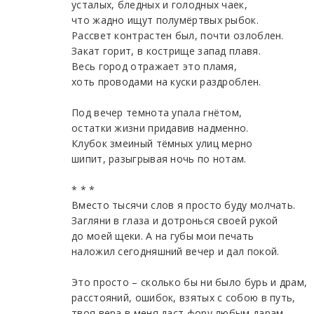
усталых, бледных и голодных чаек,
что жадно ищут полумёртвых рыбок.
Рассвет контрастен был, почти озлоблен.
Закат горит, в кострище запад плавя.
Весь город отражает это пламя,
хоть проводами на куски раздроблен.
Под вечер темнота упала гнётом,
остатки жизни придавив надменно.
Клубок змеиный тёмных улиц мерно
шипит, разыгрывая ночь по нотам.
* * *
Вместо тысячи слов я просто буду молчать.
Загляни в глаза и дотронься своей рукой
до моей щеки. А на губы мои печать
наложил сегодняшний вечер и дал покой.
Это просто – сколько бы ни было бурь и драм,
расстояний, ошибок, взятых с собою в путь,
твоя вера в меня даст фору любым дарам.