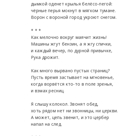
дымкой оденет крылья белёсо-пегой:
чёрные перья мокнут в мягком тумане.
Ворон с вороной город укроют снегом.
* * *
Как мелочно вокруг маячит жизнь!
Машины жгут бензин, а я жгу спички,
и каждый вечер, по дурной привычке,
Рука дрожит.
Как много вырвано пустых страниц?
Пусть время застывает на мгновенье,
когда ворвётся кто-то в поле зренья,
и взмах ресниц.
Я слышу колокол. Звонят обед,
хоть рядом нет ни звонницы, ни церкви.
А может, цепь звенит, и это цербер
напал на след.