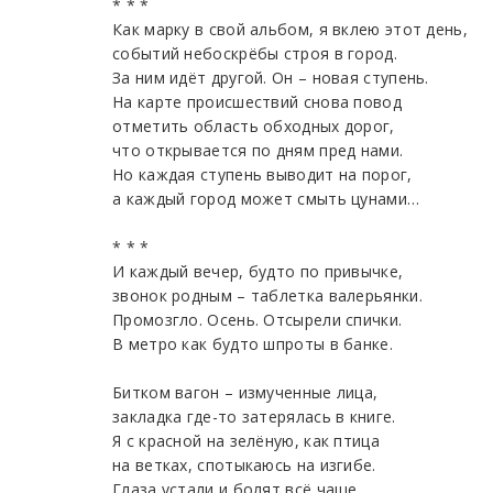
* * *
Как марку в свой альбом, я вклею этот день,
событий небоскрёбы строя в город.
За ним идёт другой. Он – новая ступень.
На карте происшествий снова повод
отметить область обходных дорог,
что открывается по дням пред нами.
Но каждая ступень выводит на порог,
а каждый город может смыть цунами…
* * *
И каждый вечер, будто по привычке,
звонок родным – таблетка валерьянки.
Промозгло. Осень. Отсырели спички.
В метро как будто шпроты в банке.
Битком вагон – измученные лица,
закладка где-то затерялась в книге.
Я с красной на зелёную, как птица
на ветках, спотыкаюсь на изгибе.
Глаза устали и болят всё чаще,