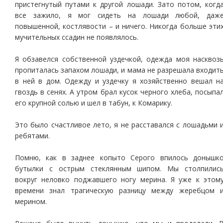
пристегнутый путами к другой лошади. Зато потом, когд
все зажило, я мог сидеть на лошади любой, даж
повышенной, костлявости – и ничего. Никогда больше эти
мучительных ссадин не появлялось.
Я обзавелся собственной уздечкой, одежда моя насквоз
пропиталась запахом лошади, и мама не разрешала входит
в ней в дом. Одежду и уздечку я хозяйственно вешал н
гвоздь в сенях. А утром брал кусок черного хлеба, посыпа
его крупной солью и шел в табун, к Комарику.
Это было счастливое лето, я не расставался с лошадьми 
ребятами.
Помню, как в заднее копыто Серого впилось донышк
бутылки с острым стеклянным шипом. Мы столпилис
вокруг неловко поджавшего ногу мерина. Я уже к этом
времени знал трагическую разницу между жеребцом 
мерином.