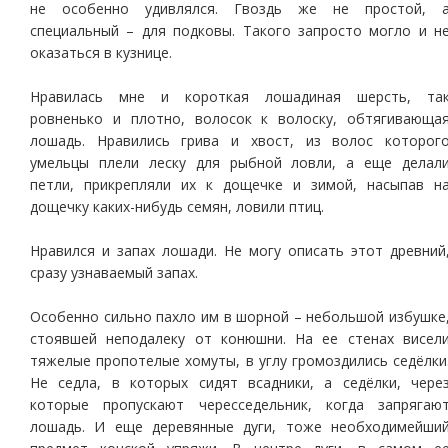
не особенно удивлялся. Гвоздь же не простой, 
специальный – для подковы. Такого запросто могло и н
оказаться в кузнице.
Нравилась мне и короткая лошадиная шерсть, та
ровненько и плотно, волосок к волоску, обтягивающа
лошадь. Нравились грива и хвост, из волос которог
умельцы плели леску для рыбной ловли, а еще делал
петли, прикрепляли их к дощечке и зимой, насыпав н
дощечку каких-нибудь семян, ловили птиц.
Нравился и запах лошади. Не могу описать этот древний
сразу узнаваемый запах.
Особенно сильно пахло им в шорной – небольшой избушке
стоявшей неподалеку от конюшни. На ее стенах висел
тяжелые пропотелые хомуты, в углу громоздились седёлки
Не седла, в которых сидят всадники, а седёлки, чере
которые пропускают чересседельник, когда запрягаю
лошадь. И еще деревянные дуги, тоже необходимейши