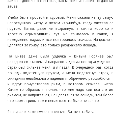
забав – довольно жестокая, как многие из наших тогдашни
забав.
Учеба была простой и суровой. Меня сажали на ту саму
непослушную Битву, а потом кто-нибудь сзади хлестал е
прутом. Битва, даже не всхрапнув, а как-то коротко 
яростно огрызнувшись, тут же срывалась в галоп, 
немедленно падал, и все повторялось сначала. Напрасно 
цеплялся за гриву, это только раздражало лошадь.
На Битве даже была уздечка – Витька Горячев бы
наездник со стажем. И напрасно я дергал поводья уздечки 
страх был сильнее меня, и я падал. В очередной раз, когд
лошадь подстегнули прутом, а меня подстегнул страх, 
ожидании неизбежного падения я обреченно расслабился 
и вдруг почувствовал ритм, в котором скакала Битва
Каким-то образом я понял, что мне надо слиться с эти
ритмом, не напрягаться, не цепляться за лошадь, тем боле
что кроме гривы там и цепляться-то было не за что.
Я не упал и даже сумел повернуть Битву к табуну.