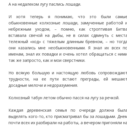
А на недалеком лугу паслись лошади.
И хотя теперь я понимаю, что это были самы
обыкновенные колхозные лошади, замученные работой 
небрежным уходом, – помню, как строптивая Битв
вставала свечой на дыбы, не в силах сдвинуть с мест
тележный «ход» с тяжелым длинным бревном, – но тогд
они казались мне необыкновенными. Я знал их всех п
именам, знал их повадки и очень хотел обращаться с ним
так же запросто, как и мои сверстники.
Но всякую большую и настоящую любовь сопровождаю
трудности, на ее пути встают преграды, ей мешаю
досадные мелочи и недоразумения.
Колхозный табун летом обычно пасся на лугу за речкой.
Каждая деревенская семья по очереди должна был
выделять кого-то, кто присматривал бы за лошадьми. Дне
почти всех их разбирали на работы, а вечером пригоняли н