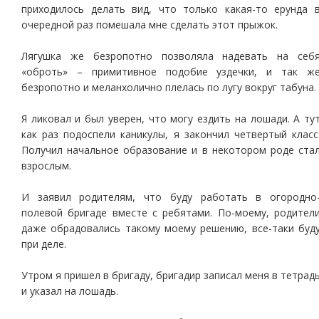
приходилось делать вид, что только какая-то ерунда 
очередной раз помешала мне сделать этот прыжок.
Лягушка же безропотно позволяла надевать на себ
«оброть» – примитивное подобие уздечки, и так ж
безропотно и меланхолично плелась по лугу вокруг табуна.
Я ликовал и был уверен, что могу ездить на лошади. А ту
как раз подоспели каникулы, я закончил четвертый класс
Получил начальное образование и в некотором роде ста
взрослым.
И заявил родителям, что буду работать в огородно
полевой бригаде вместе с ребятами. По-моему, родител
даже обрадовались такому моему решению, все-таки буд
при деле.
Утром я пришел в бригаду, бригадир записал меня в тетрад
и указал на лошадь.