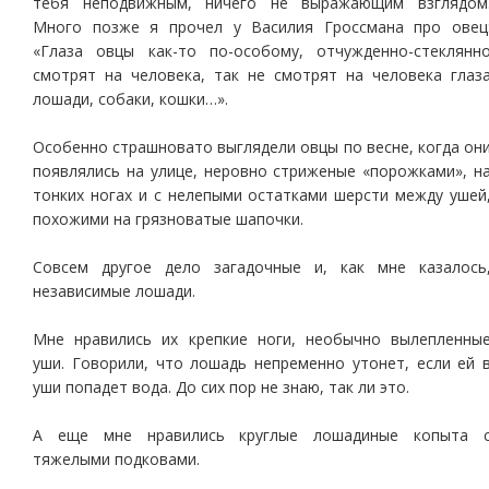
тебя неподвижным, ничего не выражающим взглядом
Много позже я прочел у Василия Гроссмана про овец
«Глаза овцы как-то по-особому, отчужденно-стеклянн
смотрят на человека, так не смотрят на человека глаз
лошади, собаки, кошки…».
Особенно страшновато выглядели овцы по весне, когда он
появлялись на улице, неровно стриженые «порожками», н
тонких ногах и с нелепыми остатками шерсти между ушей
похожими на грязноватые шапочки.
Совсем другое дело загадочные и, как мне казалось
независимые лошади.
Мне нравились их крепкие ноги, необычно вылепленны
уши. Говорили, что лошадь непременно утонет, если ей 
уши попадет вода. До сих пор не знаю, так ли это.
А еще мне нравились круглые лошадиные копыта 
тяжелыми подковами.