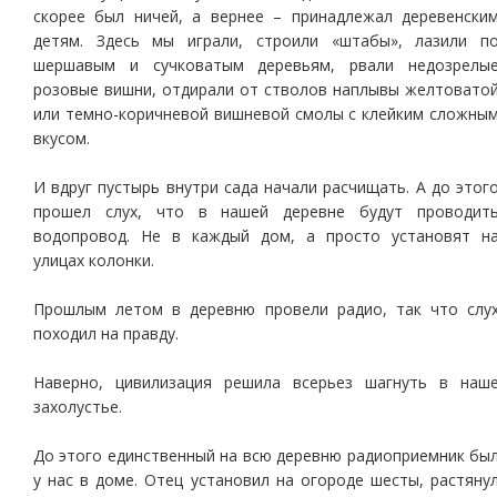
скорее был ничей, а вернее – принадлежал деревенски
детям. Здесь мы играли, строили «штабы», лазили п
шершавым и сучковатым деревьям, рвали недозрелы
розовые вишни, отдирали от стволов наплывы желтовато
или темно-коричневой вишневой смолы с клейким сложны
вкусом.
И вдруг пустырь внутри сада начали расчищать. А до этог
прошел слух, что в нашей деревне будут проводит
водопровод. Не в каждый дом, а просто установят н
улицах колонки.
Прошлым летом в деревню провели радио, так что слу
походил на правду.
Наверно, цивилизация решила всерьез шагнуть в наш
захолустье.
До этого единственный на всю деревню радиоприемник бы
у нас в доме. Отец установил на огороде шесты, растяну