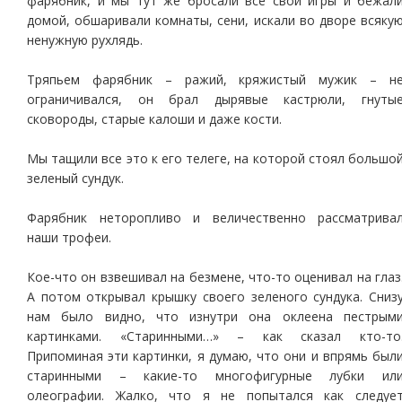
фарябник, и мы тут же бросали все свои игры и бежал
домой, обшаривали комнаты, сени, искали во дворе всяку
ненужную рухлядь.
Тряпьем фарябник – ражий, кряжистый мужик – н
ограничивался, он брал дырявые кастрюли, гнуты
сковороды, старые калоши и даже кости.
Мы тащили все это к его телеге, на которой стоял большо
зеленый сундук.
Фарябник неторопливо и величественно рассматрива
наши трофеи.
Кое-что он взвешивал на безмене, что-то оценивал на глаз
А потом открывал крышку своего зеленого сундука. Сниз
нам было видно, что изнутри она оклеена пестрым
картинками. «Старинными…» – как сказал кто-то
Припоминая эти картинки, я думаю, что они и впрямь был
старинными – какие-то многофигурные лубки ил
олеографии. Жалко, что я не попытался как следуе