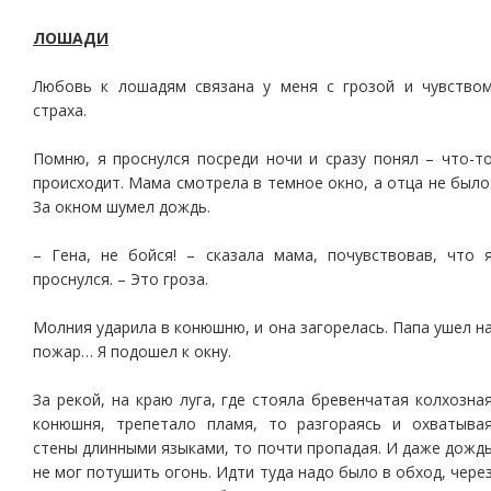
ЛОШАДИ
Любовь к лошадям связана у меня с грозой и чувство
страха.
Помню, я проснулся посреди ночи и сразу понял – что-т
происходит. Мама смотрела в темное окно, а отца не было
За окном шумел дождь.
– Гена, не бойся! – сказала мама, почувствовав, что 
проснулся. – Это гроза.
Молния ударила в конюшню, и она загорелась. Папа ушел н
пожар… Я подошел к окну.
За рекой, на краю луга, где стояла бревенчатая колхозна
конюшня, трепетало пламя, то разгораясь и охватыва
стены длинными языками, то почти пропадая. И даже дожд
не мог потушить огонь. Идти туда надо было в обход, чере