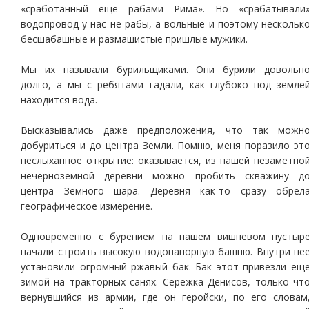
«сработанный еще рабами Рима». Но «срабатывали
водопровод у нас не рабы, а вольные и поэтому нескольк
бесшабашные и размашистые пришлые мужики.
Мы их называли бурильщиками. Они бурили довольн
долго, а мы с ребятами гадали, как глубоко под земле
находится вода.
Высказывались даже предположения, что так можн
добуриться и до центра Земли. Помню, меня поразило эт
неслыханное открытие: оказывается, из нашей незаметно
нечерноземной деревни можно пробить скважину д
центра Земного шара. Деревня как-то сразу обрел
географическое измерение.
Одновременно с бурением на нашем вишневом пустыр
начали строить высокую водонапорную башню. Внутри не
установили огромный ржавый бак. Бак этот привезли ещ
зимой на тракторных санях. Сережка Денисов, только чт
вернувшийся из армии, где он геройски, по его словам