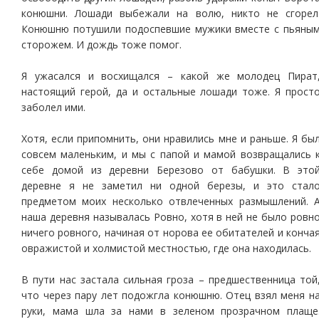
конюшни. Лошади выбежали на волю, никто не сгорел
Конюшню потушили подоспевшие мужики вместе с пьяны
сторожем. И дождь тоже помог.
Я ужасался и восхищался – какой же молодец Пират
настоящий герой, да и остальные лошади тоже. Я прост
заболел ими.
Хотя, если припомнить, они нравились мне и раньше. Я бы
совсем маленьким, и мы с папой и мамой возвращались 
себе домой из деревни Березово от бабушки. В это
деревне я не заметил ни одной березы, и это стал
предметом моих несколько отвлеченных размышлений. 
наша деревня называлась Ровно, хотя в ней не было ровн
ничего ровного, начиная от норова ее обитателей и конча
овражистой и холмистой местностью, где она находилась.
В пути нас застала сильная гроза – предшественница той
что через пару лет подожгла конюшню. Отец взял меня н
руки, мама шла за нами в зеленом прозрачном плаще