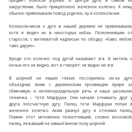
предмет конской упряжи. В центре дуги, в самом е
закруглении, было прикреплено железное колечко. К нем
обычно привязывали повод уздечки, ну и колокольчик.
Колокольчиков к дуге в нашей деревне не привязывали
хотя я видел их в некоторых избах. Позеленевшие о
старости, с витиеватой надписью по ободку: «Каво любл
таво дарую».
Вроде это колечко под дугой называют зга. В метель 
ночью его не видно, вот и говорят: не видно ни зги.
В шорной на наших глазах поссорились из-за дуг
объездчик Аким с деревенским прозвищем Аряря з
сбивчивую и нечленораздельную речь и наша школьна
техничка – тетя Марфуша. Они начали отнимать друг 
друга злосчастную дугу. Палец тети Марфуши попал 
железное колечко. Аким рванул дугу и отломил палец
Помню этот мгновенно пожелтевший, словно восковой
палец, лежавший на замызганном полу шорной.