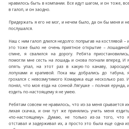
нравилось быть в компании. Все идут шагом, и он тоже, вс
в галоп, и он заодно.
Придержать я его не мог, и нечем было, да он бы меня и н
послушался.
Наш с ним галоп длился недолго: попрыгав на костлявой – 
это тоже было не очень приятное открытие – лошадино
спине, я свалился на дорогу. Ребята приостановились
помогли мне сесть на лошадь и снова погнали вперед. И 
опять упал, на этот раз в какую-то канаву, заросшу
лопухами и крапивой. Пока мы добрались до табуна, 
грохался с невозмутимого Комарика еще несколько раз. 
понял, что моя езда на сонной Лягушке – полная ерунда, 
ездить по-настоящему я не умею.
Ребятам совсем не нравилось, что из-за меня срывается и
лихая скачка, и они тут же принялись учить меня ездит
«по-настоящему». Думаю, не только из-за того, что 
отставал и задерживал их, а просто это была еще одна и