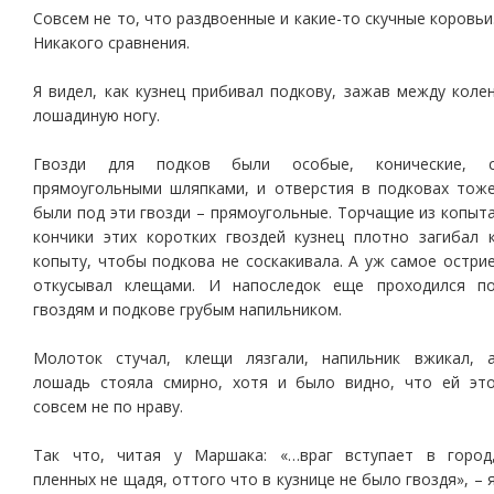
Совсем не то, что раздвоенные и какие-то скучные коровьи
Никакого сравнения.
Я видел, как кузнец прибивал подкову, зажав между коле
лошадиную ногу.
Гвозди для подков были особые, конические, 
прямоугольными шляпками, и отверстия в подковах тож
были под эти гвозди – прямоугольные. Торчащие из копыт
кончики этих коротких гвоздей кузнец плотно загибал 
копыту, чтобы подкова не соскакивала. А уж самое остри
откусывал клещами. И напоследок еще проходился п
гвоздям и подкове грубым напильником.
Молоток стучал, клещи лязгали, напильник вжикал, 
лошадь стояла смирно, хотя и было видно, что ей эт
совсем не по нраву.
Так что, читая у Маршака: «…враг вступает в город
пленных не щадя, оттого что в кузнице не было гвоздя», – 