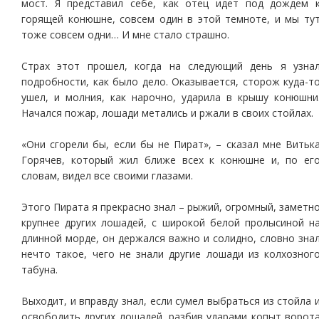
мост. Я представил себе, как отец идет под дождем 
горящей конюшне, совсем один в этой темноте, и мы ту
тоже совсем одни… И мне стало страшно.
Страх этот прошел, когда на следующий день я узна
подробности, как было дело. Оказывается, сторож куда-т
ушел, и молния, как нарочно, ударила в крышу конюшни
Начался пожар, лошади метались и ржали в своих стойлах.
«Они сгорели бы, если бы не Пират», – сказал мне Витьк
Горячев, который жил ближе всех к конюшне и, по ег
словам, видел все своими глазами.
Этого Пирата я прекрасно знал – рыжий, огромный, заметн
крупнее других лошадей, с широкой белой пролысиной н
длинной морде, он держался важно и солидно, словно зна
нечто такое, чего не знали другие лошади из колхозног
табуна.
Выходит, и вправду знал, если сумел выбраться из стойла 
освободить других лошадей, разбив ударами копыт ворот