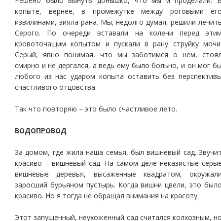
Решено было вынуть донышко, что мы и проделали. 
копыте, вернее, в промежутке между роговыми ег
извилинами, зияла рана. Мы, недолго думая, решили лечит
Серого. По очереди вставали на колени перед эти
кровоточащим копытом и пускали в рану струйку мочи
Серый, явно понимая, что мы заботимся о нем, стоя
смирно и не дергался, а ведь ему было больно, и он мог б
любого из нас ударом копыта оставить без перспектив
счастливого отцовства.
Так что повторяю – это было счастливое лето.
ВОДОПРОВОД
За домом, где жила наша семья, был вишневый сад. Звучи
красиво – вишневый сад. На самом деле неказистые серы
вишневые деревья, высаженные квадратом, окружал
заросший бурьяном пустырь. Когда вишни цвели, это был
красиво. Но я тогда не обращал внимания на красоту.
Этот запущенный, неухоженный сад считался колхозным, н