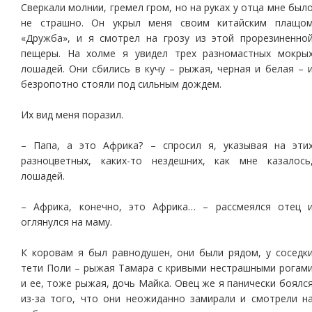
Сверкали молнии, гремел гром, но на руках у отца мне был
не страшно. Он укрыл меня своим китайским плащо
«Дружба», и я смотрел на грозу из этой прорезиненно
пещеры. На холме я увидел трех разномастных мокры
лошадей. Они сбились в кучу – рыжая, черная и белая – 
безропотно стояли под сильным дождем.
Их вид меня поразил.
– Папа, а это Африка? – спросил я, указывая на эти
разноцветных, каких-то нездешних, как мне казалось
лошадей.
– Африка, конечно, это Африка… – рассмеялся отец 
оглянулся на маму.
К коровам я был равнодушен, они были рядом, у соседк
тети Поли – рыжая Тамара с кривыми нестрашными рогам
и ее, тоже рыжая, дочь Майка. Овец же я панически боялс
из-за того, что они неожиданно замирали и смотрели н