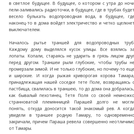
в светлое будущее. В будущее, о котором с утра до ноч
пели-заливались радиоточки, в будущее, где в трубах буде
весело булькать водопроводная вода, в будущее, гд
наконец-то в дома войдет электричество и четко щелкне
выключателем.
Началось рытье траншей для водопроводных труб
Каждому дому выделялся кусок улицы. Все взялись з
лопаты. Копали, стараясь не ударить в грязь лицом дру
перед другом. Траншеи рыли глубокие, чтобы трубы н
промерзали зимой. И не только глубокие, но почему-то ещ
и широкие. И когда рыжая криворогая корова Тамара
принадлежащая нашей соседке тете Поле, возвращаясь 
пастбища, свалилась в траншею, то до дома она добралась
как бывалый пехотинец. Тетя Поля со своей немножк
странноватой племянницей Парашей долго не могл
понять, откуда доносится такой знакомый рев. А когд
увидели в траншее родную Тамару, то одновременн
закричали, причем Параша ревела совершенно неотличим
от Тамары.