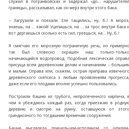
служил в погранвойсках и задержал «до… нарушителе
границы», рассказывал, как он мерз внутри этого бака.
– Загрузили и поехали. Еле тащились, ну, б..! А мороз
знаешь, на … какой! Уцепишься, на … за трос внутри бака 
вот дергаешься сколько есть сил, греешься, на… Ну, б..!
Я смягчаю его морозную пограничную речь, но примерн
так был словесно окрашен наш только-тольк
начинающийся водопровод. Подобная лексическая оправ
присуща всем деревенским делам и начинаниям – больши
и малым. Оправа или, скажем, острая приправа извечног
деревенского скепсиса к любым проявлениям прогресса
даже если его плодами вполне успешно пользовались.
Построили башню из грубого, непропеченного кирпича, 
чем я убеждаюсь каждый раз, когда приезжаю в родну
деревню и смотрю на руину, оставшуюся от этог
грандиозного по тогдашним временам сооружения.
Башня выглядела пришельцем-исполином со шпилем