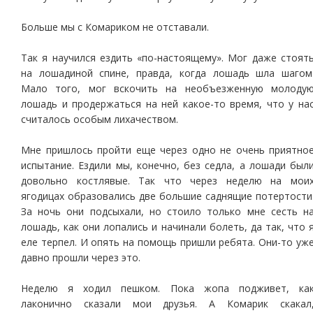
Больше мы с Комариком не отставали.
Так я научился ездить «по-настоящему». Мог даже стоят
на лошадиной спине, правда, когда лошадь шла шагом
Мало того, мог вскочить на необъезженную молоду
лошадь и продержаться на ней какое-то время, что у на
считалось особым лихачеством.
Мне пришлось пройти еще через одно не очень приятно
испытание. Ездили мы, конечно, без седла, а лошади был
довольно костлявые. Так что через неделю на мои
ягодицах образовались две большие саднящие потертости
За ночь они подсыхали, но стоило только мне сесть н
лошадь, как они лопались и начинали болеть, да так, что 
еле терпел. И опять на помощь пришли ребята. Они-то уж
давно прошли через это.
Неделю я ходил пешком. Пока жопа подживет, ка
лаконично сказали мои друзья. А Комарик скакал