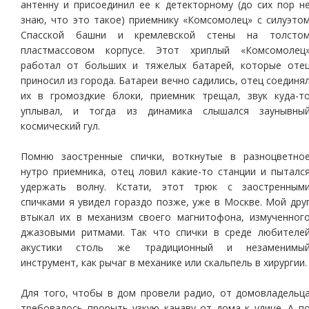
антенну и присоединил ее к детекторному (до сих пор н
знаю, что это такое) приемнику «Комсомолец» с силуэто
Спасской башни и кремлевской стены на толсто
пластмассовом корпусе. Этот хриплый «Комсомолец
работал от больших и тяжелых батарей, которые оте
приносил из города. Батареи вечно садились, отец соединя
их в громоздкие блоки, приемник трещал, звук куда-т
уплывал, и тогда из динамика слышался заунывны
космический гул.
Помню заостренные спички, воткнутые в разноцветно
нутро приемника, отец ловил какие-то станции и пыталс
удержать волну. Кстати, этот трюк с заостренным
спичками я увидел гораздо позже, уже в Москве. Мой дру
втыкал их в механизм своего магнитофона, измученног
джазовыми ритмами. Так что спички в среде любителе
акустики столь же традиционный и незаменимы
инструмент, как рычаг в механике или скальпель в хирургии.
Для того, чтобы в дом провели радио, от домовладельц
требовалось прорыть узкую канаву от дома к улице. А п