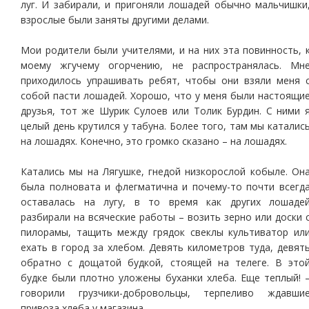
луг. И забирали, и пригоняли лошадей обычно мальчишки
взрослые были заняты другими делами.
Мои родители были учителями, и на них эта повинность, 
моему жгучему огорчению, не распространялась. Мн
приходилось упрашивать ребят, чтобы они взяли меня 
собой пасти лошадей. Хорошо, что у меня были настоящи
друзья, тот же Шурик Сулоев или Толик Бурдин. С ними 
целый день крутился у табуна. Более того, там мы каталис
на лошадях. Конечно, это громко сказано – на лошадях.
Катались мы на Лягушке, гнедой низкорослой кобыле. Он
была полновата и флегматична и почему-то почти всегд
оставалась на лугу, в то время как других лошаде
разбирали на всяческие работы – возить зерно или доски 
пилорамы, тащить между грядок свеклы культиватор ил
ехать в город за хлебом. Девять километров туда, девят
обратно с дощатой будкой, стоящей на телеге. В это
будке были плотно уложены буханки хлеба. Еще теплый! 
говорили грузчики-добровольцы, терпеливо ждавши
привоза хлеба у магазина.