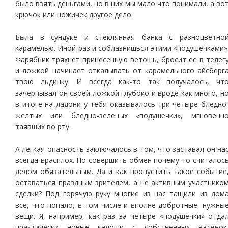
было взять деньгами, но в них мы мало что понимали, а во
крючок или ножичек другое дело.
Была в сундуке и стеклянная банка с разноцветно
карамелью. Иной раз и соблазнишься этими «подушечками»
Фарябник тряхнет принесенную ветошь, бросит ее в телег
и ложкой начинает откалывать от карамельного айсберг
твою льдинку. И всегда как-то так получалось, чт
зачерпывал он своей ложкой глубоко и вроде как много, н
в итоге на ладони у тебя оказывалось три-четыре бледно
желтых или бледно-зеленых «подушечки», мгновенн
таявших во рту.
А легкая опасность заключалось в том, что заставал он на
всегда врасплох. Но совершить обмен почему-то считалос
делом обязательным. Да и как пропустить такое событие
оставаться праздным зрителем, а не активным участнико
сделки? Под горячую руку многие из нас тащили из дом
все, что попало, в том числе и вполне добротные, нужны
вещи. Я, например, как раз за четыре «подушечки» отда
практически новые калоши с собственных валенок