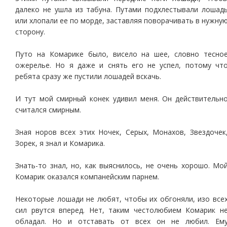
далеко не ушла из табуна. Путами подхлестывали лошад
или хлопали ее по морде, заставляя поворачивать в нужну
сторону.
Путо на Комарике было, висело на шее, словно тесно
ожерелье. Но я даже и снять его не успел, потому чт
ребята сразу же пустили лошадей вскачь.
И тут мой смирный конек удивил меня. Он действительн
считался смирным.
Зная норов всех этих Ночек, Серых, Монахов, Звездочек
Зорек, я знал и Комарика.
Знать-то знал, но, как выяснилось, не очень хорошо. Мо
Комарик оказался компанейским парнем.
Некоторые лошади не любят, чтобы их обгоняли, изо все
сил рвутся вперед. Нет, таким честолюбием Комарик н
обладал. Но и отставать от всех он не любил. Ем