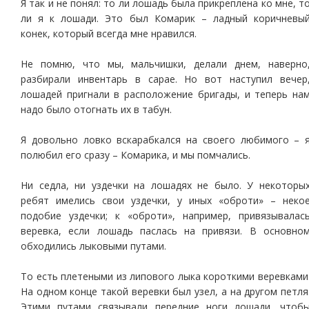
Я так и не понял: то ли лошадь была прикреплена ко мне, т
ли я к лошади. Это был Комарик – ладный коричневы
конек, который всегда мне нравился.
Не помню, что мы, мальчишки, делали днем, наверно
разбирали инвентарь в сарае. Но вот наступил вечер
лошадей пригнали в расположение бригады, и теперь на
надо было отогнать их в табун.
Я довольно ловко вскарабкался на своего любимого – 
полюбил его сразу – Комарика, и мы помчались.
Ни седла, ни уздечки на лошадях не было. У некоторы
ребят имелись свои уздечки, у иных «оброти» – неко
подобие уздечки; к «оброти», например, привязывалас
веревка, если лошадь паслась на привязи. В основно
обходились лыковыми путами.
То есть плетеными из липового лыка короткими веревками
На одном конце такой веревки был узел, а на другом петля
Этими путами связывали передние ноги лошади, чтоб