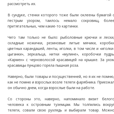
рассмотреть их.
В сундуке, стенки которого тоже были оклеены бумагой 
пестрым узором, таилось немало сокровищ, боле
притягательных, чем какие-то картинки.
Чего там только не было: рыболовные крючки и лески
складные ножички, резиновые литые мячики, коробк
цветных карандашей, ленты, иголки, в том числе и «иголки
цыганки», зеркальца, нитки «мулине», коробочки пудр
«Кармен» с черноволосой красавицей на крышке. За ухо
красавицы пунцово горела пышная роза.
Наверно, были товары и посущественней, но я их не помню
как не помню и взрослых возле телеги фарябника. Приезжа
он обычно днем, когда взрослые были на работе.
Со стороны это, наверно, напоминало визит белог
человека к островным туземцам. Мы толпились вокру
телеги, совали свою рухлядь и выбирали товар. Можн