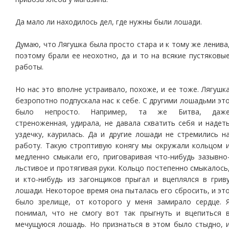
Да мало ли находилось дел, где нужны были лошади.
Думаю, что Лягушка была просто стара и к тому же ленива
поэтому брали ее неохотно, да и то на всякие пустяковы
работы.
Но нас это вполне устраивало, похоже, и ее тоже. Лягушк
безропотно подпускала нас к себе. С другими лошадьми эт
было непросто. Например, та же Битва, даж
стреноженная, удирала, не давала схватить себя и надет
уздечку, каурилась. Да и другие лошади не стремились н
работу. Такую строптивую конягу мы окружали кольцом 
медленно смыкали его, приговаривая что-нибудь зазывно
льстивое и протягивая руки. Кольцо постепенно смыкалось
и кто-нибудь из загонщиков прыгал и вцеплялся в грив
лошади. Некоторое время она пыталась его сбросить, и эт
было зрелище, от которого у меня замирало сердце. 
понимал, что не смогу вот так прыгнуть и вцепиться 
мечущуюся лошадь. Но признаться в этом было стыдно, 