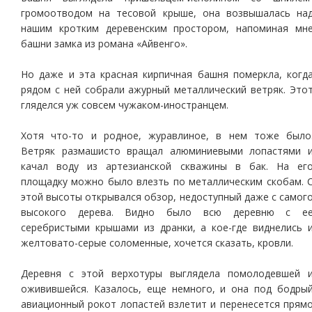
громоотводом на тесовой крыше, она возвышалась на
нашим кротким деревенским простором, напоминая мн
башни замка из романа «Айвенго».
Но даже и эта красная кирпичная башня померкла, когд
рядом с ней собрали ажурный металлический ветряк. Это
гляделся уж совсем чужаком-иностранцем.
Хотя что-то и родное, журавлиное, в нем тоже было
Ветряк размашисто вращал алюминиевыми лопастями 
качал воду из артезианской скважины в бак. На ег
площадку можно было влезть по металлическим скобам. 
этой высоты открывался обзор, недоступный даже с самог
высокого дерева. Видно было всю деревню с е
серебристыми крышами из дранки, а кое-где виднелись 
желтовато-серые соломенные, хочется сказать, кровли.
Деревня с этой верхотуры выглядела помолодевшей 
оживившейся. Казалось, еще немного, и она под бодры
авиационный рокот лопастей взлетит и перенесется прям