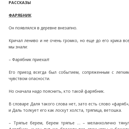
РАССКАЗЫ
ФАРЯБНИК
Он появлялся в деревне внезапно.
Кричал лениво и не очень громко, но еще до его крика вс
мы знали:
– Фарябник приехал!
Его приезд всегда был событием, сопряженным с легки
чувством опасности.
Но сначала надо пояснить, кто такой фарябник.
В словаре Даля такого слова нет, зато есть слово «фаряб»
и Даль толкует его как лоскут холста, тряпица, ветошка.
– Тряпье берем, берем тряпье … – меланхолично тяну