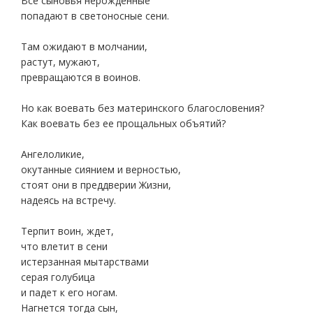
Все сыновья нерожденные
попадают в светоносные сени.
Там ожидают в молчании,
растут, мужают,
превращаются в воинов.
Но как воевать без материнского благословения?
Как воевать без ее прощальных объятий?
Ангелоликие,
окутанные сиянием и верностью,
стоят они в преддверии Жизни,
надеясь на встречу.
Терпит воин, ждет,
что влетит в сени
истерзанная мытарствами
серая голубица
и падет к его ногам.
Нагнется тогда сын,