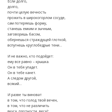
Если долго,
долго,
почти целую вечность
прожить в широкогорлом сосуде,
сам потеряешь форму,
станешь емким и зычным,
заговоришь басом,
обернешься страждущей глоткой,
вспугнешь круглобедрые тени…
И не важно, кто подойдет:
ему все равно – крышка.
Он в тебя упадет.
Он в тебе канет.
А следом другой,
всякий…
И разве ты виноват
в том, что голод твой вечен,
в том, что не различить
вкуса, плотности, веса?