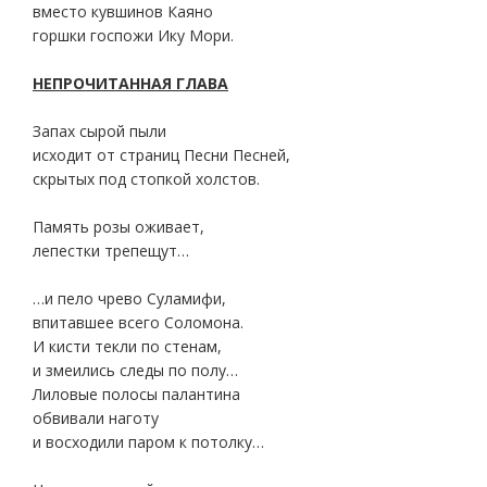
вместо кувшинов Каяно
горшки госпожи Ику Мори.
НЕПРОЧИТАННАЯ ГЛАВА
Запах сырой пыли
исходит от страниц Песни Песней,
скрытых под стопкой холстов.
Память розы оживает,
лепестки трепещут…
…и пело чрево Суламифи,
впитавшее всего Соломона.
И кисти текли по стенам,
и змеились следы по полу…
Лиловые полосы палантина
обвивали наготу
и восходили паром к потолку…