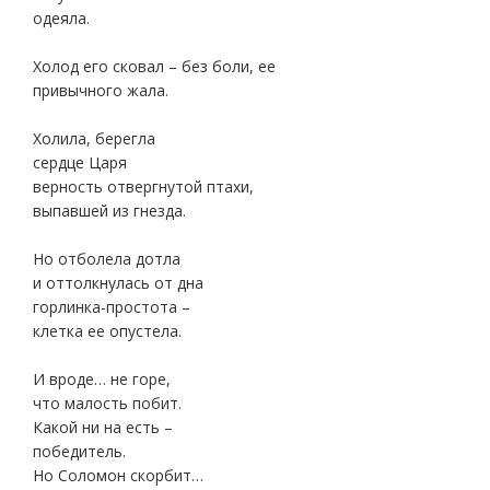
одеяла.
Холод его сковал – без боли, ее
привычного жала.
Холила, берегла
сердце Царя
верность отвергнутой птахи,
выпавшей из гнезда.
Но отболела дотла
и оттолкнулась от дна
горлинка-простота –
клетка ее опустела.
И вроде… не горе,
что малость побит.
Какой ни на есть –
победитель.
Но Соломон скорбит…