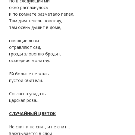
Но в следующий миг
окно распахнулось
и по комнате разметало пепел.
Там дым теперь повсюду,
там осень дышит в доме,
гниющие лозы
отравляют сад,
грозди зловонно бродят,
оскверняя молитву.
Ей больше не жаль
пустой обители.
Согласна увядать
царская роза…
СЛУЧАЙНЫЙ ЦВЕТОК
Не спит и не спит, и не спит…
Закутывается в слои