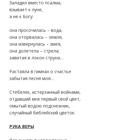
Заладил вместо псалма,
взывает к луне,
а не к Богу:
она просочилась – вода,
она оторвалась – земля,
она извернулась – змея,
она долетела – стрела;
завитая в локон струна…
Растаяла в гимнах о счастье
забытая песня моя…
Стебелек, истерзанный войнами,
отдавший мне первый свой цвет,
омытый водою подснежник,
случайный библейский цветок.
РУКА ВЕРЫ