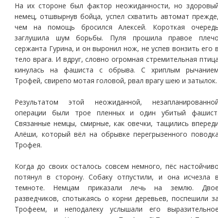
На их стороне был фактор неожиданности, но здоровы
немец, отшвырнув бойца, успел схватить автомат прежде
чем на помощь бросился Алексей. Короткая очеред
заглушила шум борьбы. Пуля прошила правое плеч
сержанта Гурина, и он выронил нож, не успев вонзить его 
тело врага. И вдруг, словно огромная стремительная птиц
кинулась на фашиста с обрыва. С хриплым рычание
Трофей, свирепо мотая головой, рвал врагу шею и затылок.
Результатом этой неожиданной, незапланированно
операции были трое пленных и один убитый фашист
Связанные немцы, смирные, как овечки, тащились вперед
Алёши, который вёл на обрывке перегрызенного поводк
Трофея.
Когда до своих осталось совсем немного, пёс настойчив
потянул в сторону. Собаку отпустили, и она исчезла 
темноте. Немцам приказали лечь на землю. Дво
разведчиков, спотыкаясь о корни деревьев, поспешили з
Трофеем, и неподалеку услышали его выразительно