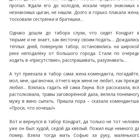
пропал. Ждали его до холодов, искали через знакомых 
незнакомых цыган, не нашли. Долго и горько плакала жена
тосковали сестрёнки и братишки…
Однако дошли до табора слухи, что сидит Кондрат 
тюрьме и не знает, как весточку своим подать… Дождалис
тёплых дней, повернули табор, остановились на широко
реке неподалёку от большого города. Стали по очеред
ходить в «присутствие», расспрашивать, разузнавать…
А тут приехала в табор сама жена коменданта, погадайте
мол, мне, цыганочки, отчего муж меня не любит, как прежд
любил… Взялась гадать ей сама Лауна. Всё рассказала, вс
растолковала, травы заговорённой дала, велела понемног
мужу в вино сыпать. Пришла пора – сказала комендантша
«Проси, что хочешь!»
Вот и вернулся в табор Кондрат, да только не тот челове
уже он был: худой, седой да квёлый. Пожил еще немного д
помер. Взяла тогда мать Софью за руку, маленьког