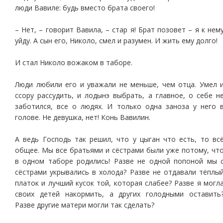
люди Вавиле: будь вместо брата своего!
– Нет, – говорит Вавила, – стар я! Брат позовет – я к нем
уйду. А сын его, Николо, смел и разумен. И жить ему долго!
И стал Николо вожаком в таборе.
Люди любили его и уважали не меньше, чем отца. Умел 
ссору рассудить, и лодынэ выбрать, а главное, о себе н
заботился, все о людях. И только одна заноза у него 
голове. Не девушка, нет! Конь Вавилин.
А ведь Господь так решил, что у цыган что есть, то вс
общее. Мы все братьями и сёстрами были уже потому, чт
в одном таборе родились! Разве не одной попоной мы 
сёстрами укрывались в холода? Разве не отдавали тёплы
платок и лучший кусок той, которая слабее? Разве я могл
своих детей накормить, а других голодными оставить
Разве другие матери могли так сделать?