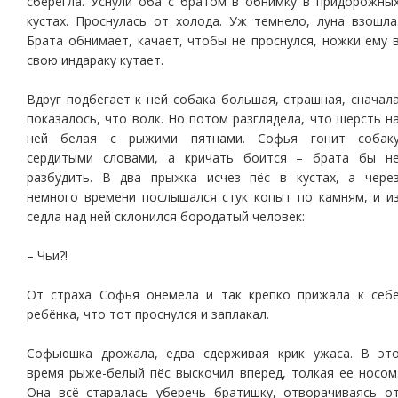
сберегла. Уснули оба с братом в обнимку в придорожны
кустах. Проснулась от холода. Уж темнело, луна взошла
Брата обнимает, качает, чтобы не проснулся, ножки ему 
свою индараку кутает.
Вдруг подбегает к ней собака большая, страшная, сначал
показалось, что волк. Но потом разглядела, что шерсть н
ней белая с рыжими пятнами. Софья гонит собак
сердитыми словами, а кричать боится – брата бы н
разбудить. В два прыжка исчез пёс в кустах, а чере
немного времени послышался стук копыт по камням, и и
седла над ней склонился бородатый человек:
– Чьи?!
От страха Софья онемела и так крепко прижала к себ
ребёнка, что тот проснулся и заплакал.
Софьюшка дрожала, едва сдерживая крик ужаса. В эт
время рыже-белый пёс выскочил вперед, толкая ее носом
Она всё старалась уберечь братишку, отворачиваясь о