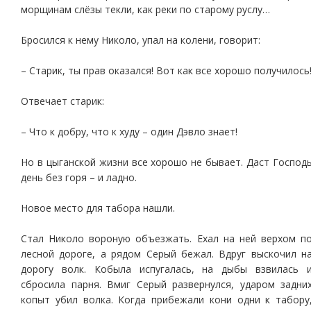
морщинам слёзы текли, как реки по старому руслу…
Бросился к нему Николо, упал на колени, говорит:
– Старик, ты прав оказался! Вот как все хорошо получилось
Отвечает старик:
– Что к добру, что к худу – один Дэвло знает!
Но в цыганской жизни все хорошо не бывает. Даст Господ
день без горя – и ладно.
Новое место для табора нашли.
Стал Николо вороную объезжать. Ехал на ней верхом п
лесной дороге, а рядом Серый бежал. Вдруг выскочил н
дорогу волк. Кобыла испугалась, на дыбы взвилась 
сбросила парня. Вмиг Серый развернулся, ударом задни
копыт убил волка. Когда прибежали кони одни к табору