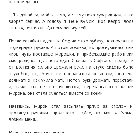
распорядилась:
– Ты давай-ка, мойся сама, а я ему пока сухарик дам, а т
заорет сейчас. А голову я тебе вымою. Вот ведро, вод
теплая, вот ковш. Да помаленьку лей!
После хозяйка надела на Софью свою рубаху, подпоясала 
подвернула рукава. А потом хозяева, их проснувшийся сы
Яков, чуть постарше Мирошки, и прибежавшие работник
смотрели, как цыганята едят. Сначала у Софьи от голода 
от волнения сильно дрожали руки, на стуле сидеть был
неудобно, но, боясь не понравиться хозяевам, она ел
деликатно, как учила мать. Потом руки дрожать перестал
и, глядя на не стеснявшегося, перепачканного каше
Мирона, она стала смеяться вместе со всеми.
Наевшись, Мирон стал засыпать прямо за столом и
протянув ручонки, пролепетал: «Дае, лэ ман…» (мама
возьми меня…).
И сестра горько заплакала.