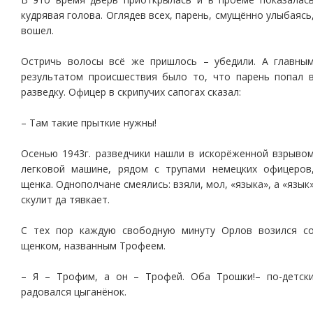
кудрявая голова. Оглядев всех, парень, смущённо улыбаясь
вошел.
Остричь волосы всё же пришлось – убедили. А главны
результатом происшествия было то, что парень попал 
разведку. Офицер в скрипучих сапогах сказал:
– Там такие прыткие нужны!
Осенью 1943г. разведчики нашли в искорёженной взрыво
легковой машине, рядом с трупами немецких офицеров
щенка. Однополчане смеялись: взяли, мол, «языка», а «язык
скулит да тявкает.
С тех пор каждую свободную минуту Орлов возился с
щенком, названным Трофеем.
– Я – Трофим, а он – Трофей. Оба Трошки!– по-детск
радовался цыганёнок.