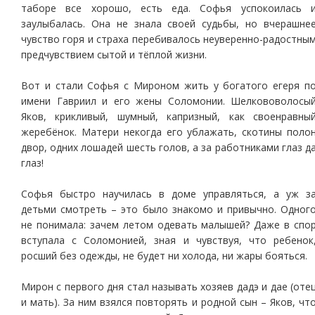
таборе все хорошо, есть еда. Софья успокоилась 
заулыбалась. Она не знала своей судьбы, но вчерашне
чувство горя и страха перебивалось неуверенно-радостны
предчувствием сытой и тёплой жизни.
Вот и стали Софья с Мироном жить у богатого егеря п
имени Гавриил и его жены Соломонии. Шелкововолосы
Яков, крикливый, шумный, капризный, как своенравны
жеребёнок. Матери некогда его ублажать, скотины поло
двор, одних лошадей шесть голов, а за работниками глаз д
глаз!
Софья быстро научилась в доме управляться, а уж з
детьми смотреть – это было знакомо и привычно. Одног
не понимала: зачем летом одевать малышей? Даже в спо
вступала с Соломонией, зная и чувствуя, что ребенок
росший без одежды, не будет ни холода, ни жары бояться.
Мирон с первого дня стал называть хозяев дадэ и дае (оте
и мать). За ним взялся повторять и родной сын – Яков, чт