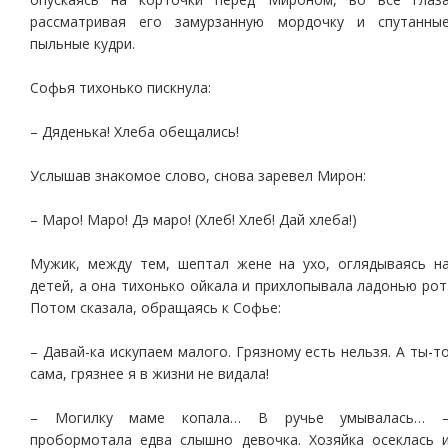
рассматривая его замурзанную мордочку и спутанны
пыльные кудри.
Софья тихонько пискнула:
– Дяденька! Хлеба обещались!
Услышав знакомое слово, снова заревел Мирон:
– Маро! Маро! Дэ маро! (Хлеб! Хлеб! Дай хлеба!)
Мужик, между тем, шептал жене на ухо, оглядываясь н
детей, а она тихонько ойкала и прихлопывала ладонью рот
Потом сказала, обращаясь к Софье:
– Давай-ка искупаем малого. Грязному есть нельзя. А ты-т
сама, грязнее я в жизни не видала!
– Могилку маме копала… В ручье умывалась… 
пробормотала едва слышно девочка. Хозяйка осеклась 