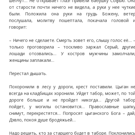
шепчут… Не открывает глаз! Привели бабушку Софью. Он
от старости почти ничего не видела, а руки у нее чутки
были. Положила она руки на грудь Божену, вете
послушала, молитву пошептала, покачала головой 
говорит:
– Ничего не сделаете. Смерть зовет его, слышу голос её… 
только проговорила – тоскливо заржал Серый, други
лошади отозвались… У костров мужчины замолчали
женщины заплакали…
Перестал дышать.
Похоронили в лесу у дороги, крест поставили. Цыган н
всегда на кладбищах хоронили. Уйдет табор, может, по то
дороге больше и не пройдет никогда… Другой табо
пойдет, у могилы остановится… Православные шапк
снимут, перекрестятся… Попросят цыганского Бога – дай
Дэвло, покоя душе бродяжьей…
Надо решить, кто за старшего будет в таборе. Поклонилис