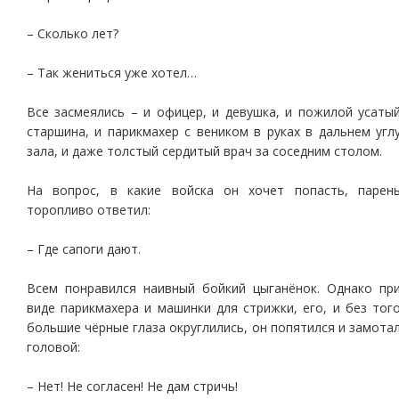
– Сколько лет?
– Так жениться уже хотел…
Все засмеялись – и офицер, и девушка, и пожилой усаты
старшина, и парикмахер с веником в руках в дальнем угл
зала, и даже толстый сердитый врач за соседним столом.
На вопрос, в какие войска он хочет попасть, парен
торопливо ответил:
– Где сапоги дают.
Всем понравился наивный бойкий цыганёнок. Однако пр
виде парикмахера и машинки для стрижки, его, и без тог
большие чёрные глаза округлились, он попятился и замота
головой:
– Нет! Не согласен! Не дам стричь!