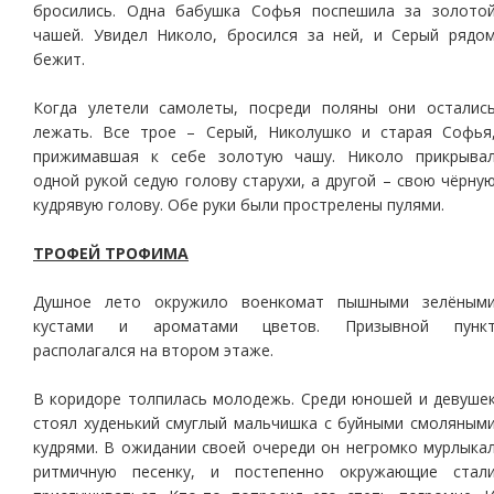
бросились. Одна бабушка Софья поспешила за золото
чашей. Увидел Николо, бросился за ней, и Серый рядо
бежит.
Когда улетели самолеты, посреди поляны они осталис
лежать. Все трое – Серый, Николушко и старая Софья
прижимавшая к себе золотую чашу. Николо прикрыва
одной рукой седую голову старухи, а другой – свою чёрну
кудрявую голову. Обе руки были прострелены пулями.
ТРОФЕЙ ТРОФИМА
Душное лето окружило военкомат пышными зелёным
кустами и ароматами цветов. Призывной пунк
располагался на втором этаже.
В коридоре толпилась молодежь. Среди юношей и девуше
стоял худенький смуглый мальчишка с буйными смоляным
кудрями. В ожидании своей очереди он негромко мурлыка
ритмичную песенку, и постепенно окружающие стал