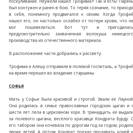
поскуливание. Неужели нашел Трофима?! Так и есть! Парен
был контужен и ранен в бою. То теряя сознание, то приход
в себя, понемногу продвигался к своим. Когда Трофе
нашел его, он настолько ослабел от потери крови, что н
мог пошевелиться. Вот тут и пригодилас
предусмотрительно захваченная волокуша немецког
производства из отечественного материала.
В расположение части добрались к рассвету.
Трофима и Алёшу отправили в полевой госпиталь, а Трофе
на время перешел во владение старшины.
СОФЬЯ
Мать у Софьи была красивой и строгой. Звали её Лауной
Она родилась в семье православных городских цыган и 
шести лет пела в церковном хоре. В тринадцать её выдал
за полевого цыгана, весёлого красавца Кондрата Бурду. 
его табором она кочевала по дорогам год за годом, родил
двоих детей. А потом Кондрат поехал продавать коней 