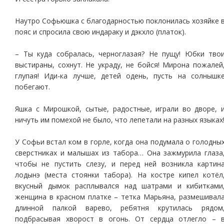
Наутро Софьюшка с благодарностью поклонилась хозяйке 
пояс и спросила свою индараку и дэкхло (платок).
– Ты куда собралась, черноглазая? Не пущу! Юбки тво
выстираны, сохнут. Не украду, не бойся! Мирона пожалей
глупая! Иди-ка лучше, детей одень, пусть на солнышк
побегают.
Яшка с Мирошкой, сытые, радостные, играли во дворе, 
ничуть им помехой не было, что лепетали на разных языках
У Софьи встал ком в горле, когда она подумала о голодны
сверстниках и малышах из табора… Она зажмурила глаза
чтобы не пустить слезу, и перед ней возникла картин
лодынэ (места стоянки табора). На костре кипел котёл
вкусный дымок расплывался над шатрами и кибитками
женщина в красном платке – тетка Марьяна, размешивал
длинной палкой варево, ребятня крутилась рядом
подбрасывая хворост в огонь. От сердца отлегло – 