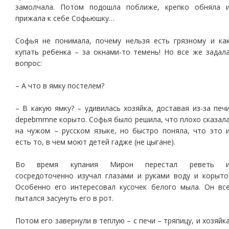
замолчала. Потом подошла поближе, крепко обняла 
прижала к себе Софьюшку…
Софья не понимала, почему нельзя есть грязному и ка
купать ребенка – за окнами-то темень! Но все же задал
вопрос:
– А что в ямку постелем?
– В какую ямку? – удивилась хозяйка, доставая из-за печ
depebmmne корыто. Софья было решила, что плохо сказал
на чужом – русском языке, но быстро поняла, что это 
есть то, в чем моют детей гадже (не цыгане).
Во время купания Мирон перестал реветь 
сосредоточенно изучал глазами и руками воду и корыто
Особенно его интересовал кусочек белого мыла. Он вс
пытался засунуть его в рот.
Потом его завернули в теплую – с печи – тряпицу, и хозяйк