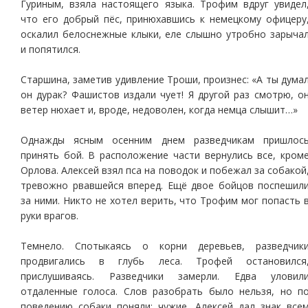
Гуриным, взяла настоящего языка. Трофим вдруг увидел
что его добрый пёс, принюхавшись к немецкому офицеру
оскалил белоснежные клыки, еле слышно утробно зарыча
и попятился.
Старшина, заметив удивление Троши, произнес: «А ты дума
он дурак? Фашистов издали чует! Я другой раз смотрю, о
ветер нюхает и, вроде, недоволен, когда немца слышит…»
Однажды ясным осенним днем разведчикам пришлос
принять бой. В расположение части вернулись все, кром
Орлова. Алексей взял пса на поводок и побежал за собакой
тревожно рвавшейся вперед. Ещё двое бойцов поспешил
за ними. Никто не хотел верить, что Трофим мог попасть 
руки врагов.
Темнело. Спотыкаясь о корни деревьев, разведчик
продвигались в глубь леса. Трофей остановился
прислушиваясь. Разведчики замерли. Едва уловил
отдаленные голоса. Слов разобрать было нельзя, но п
поведению собаки поняли: чужие. Алексей дал знак все