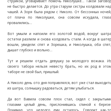
струйкой, уговаривает помочь Николушке… Такой загово
не быстро делается. До утра старухи сестры колдовали на
чашей. А Зоря была рядом с Николо. От бессонных ночей
от плача по Николушке, она совсем исхудала, глаз
провалились…
Вот умыли и напоили его золотой водой, вокруг шатр
остатки разлили и снова колдовать стали. А когда в шате
вошли, увидели: спят и Зорюшка, и Николушка, оба спят
дышат глубоко и вольно…
Тут и решили отдать девушку за молодого вожака. И
своего табора нельзя невесту брать, но их род в это
таборе не свой был, пришлый.
А Николо день ото дня поправлялся, вот уже стал выходит
из шатра, солнышку радоваться, детям улыбаться.
Да вот Вавила совсем плох стал, сидел с закрытым
глазами целый день, прислонившись спиной к березе
Понимал, что недолго ему осталось. Говорит как-т