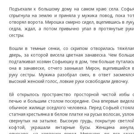
Подъехали к большому дому на самом краю села. Софь
спрыгнула на землю и приняла у мужика повод, пока то
отворял ворота. Мирошка смирно сидел, вцепившись в лук
седла, ждал, а потом привычно упал в протянутые рук
сестры.
Вошли в темные сенки, со скрипом отворилась тяжёла
дверь, за которой висела цветная занавеска. Чем больш
подталкивал хозяин Софьюшку в дом, тем больше путалас
она в занавеске, отчего захныкал Мирон, вцепившийся 
руку сестры. Мужика разобрал смех, в ответ засмеялс
высокий женский голос, ловкие руки освободили девочку.
Ей открылось пространство просторной чистой избы 
печью и большим столом посередине. Она впервые видел
обычное жилище оседлого человека. Перед Софьей стоял
статная крестьянка в белом платке на русых волосах, узло
свернутых на затылке. Высокую грудь, покрытую светло
кофтой, украшали янтарные бусы. Женщина ахнула
опускаясь на корточки перед Мироном, во все глаз