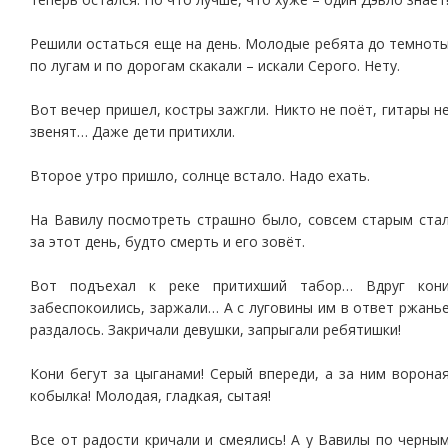
Решили остаться еще на день. Молодые ребята до темнот
по лугам и по дорогам скакали – искали Серого. Нету.
Вот вечер пришел, костры зажгли. Никто не поёт, гитары н
звенят… Даже дети притихли.
Второе утро пришло, солнце встало. Надо ехать.
На Вавилу посмотреть страшно было, совсем старым ста
за этот день, будто смерть и его зовёт.
Вот подъехал к реке притихший табор… Вдруг кон
забеспокоились, заржали… А с луговины им в ответ ржань
раздалось. Закричали девушки, запрыгали ребятишки!
Кони бегут за цыганами! Серый впереди, а за ним ворона
кобылка! Молодая, гладкая, сытая!
Все от радости кричали и смеялись! А у Вавилы по черны