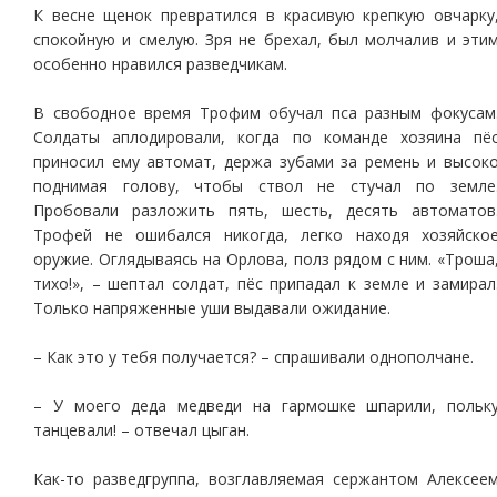
К весне щенок превратился в красивую крепкую овчарку
спокойную и смелую. Зря не брехал, был молчалив и эти
особенно нравился разведчикам.
В свободное время Трофим обучал пса разным фокусам
Солдаты аплодировали, когда по команде хозяина пё
приносил ему автомат, держа зубами за ремень и высок
поднимая голову, чтобы ствол не стучал по земле
Пробовали разложить пять, шесть, десять автоматов
Трофей не ошибался никогда, легко находя хозяйско
оружие. Оглядываясь на Орлова, полз рядом с ним. «Троша
тихо!», – шептал солдат, пёс припадал к земле и замирал
Только напряженные уши выдавали ожидание.
– Как это у тебя получается? – спрашивали однополчане.
– У моего деда медведи на гармошке шпарили, польк
танцевали! – отвечал цыган.
Как-то разведгруппа, возглавляемая сержантом Алексее