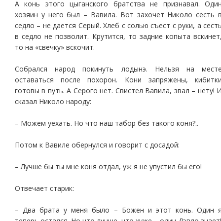
А конь этого цыганского братства не признавал. Оди
хозяин у него был – Вавила. Вот захочет Николо сесть 
седло – не дается Серый. Хлеб с солью съест с руки, а сест
в седло не позволит. Крутится, то задние копыта вскинет
то на «свечку» вскочит.
Собрался народ покинуть лодынэ. Нельзя на мест
оставаться после похорон. Кони запряжены, кибитк
готовы в путь. А Серого нет. Свистел Вавила, звал – нету! 
сказал Николо народу:
– Можем уехать. Но что наш табор без такого коня?..
Потом к Вавиле обернулся и говорит с досадой:
– Лучше бы ты мне коня отдал, уж я не упустил бы его!
Отвечает старик:
– Два брата у меня было – Божен и этот конь. Один 
теперь остался. Но что лучше, что хуже – один Дэвло знает