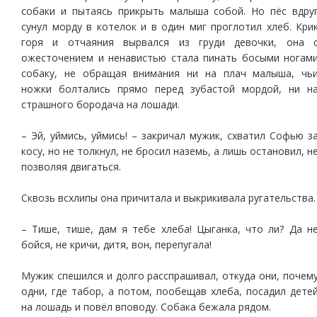
собаки и пытаясь прикрыть малыша собой. Но пёс вдру
сунул морду в котелок и в один миг проглотил хлеб. Кри
горя и отчаяния вырвался из груди девочки, она 
ожесточением и ненавистью стала пинать босыми ногам
собаку, не обращая внимания ни на плач малыша, чь
ножки болтались прямо перед зубастой мордой, ни н
страшного бородача на лошади.
– Эй, уймись, уймись! – закричал мужик, схватил Софью з
косу, но не толкнул, не бросил наземь, а лишь остановил, н
позволяя двигаться.
Сквозь всхлипы она причитала и выкрикивала ругательства.
– Тише, тише, дам я тебе хлеба! Цыганка, что ли? Да н
бойся, не кричи, дитя, вон, перепугала!
Мужик спешился и долго расспрашивал, откуда они, почем
одни, где табор, а потом, пообещав хлеба, посадил дете
на лошадь и повёл вповоду. Собака бежала рядом.