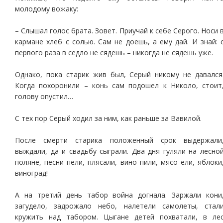
молодому вожаку:
– Слышал голос брата. Зовет. Приучай к себе Серого. Носи 
кармане хлеб с солью. Сам не доешь, а ему дай. И знай: 
первого раза в седло не сядешь – никогда не сядешь уже.
Однако, пока старик жив был, Серый никому не давался
Когда похоронили – конь сам подошел к Николо, стоит
голову опустил…
С тех пор Серый ходил за ним, как раньше за Вавилой.
После смерти старика положенный срок выдержали
выждали, да и свадьбу сыграли. Два дня гуляли на лесно
поляне, песни пели, плясали, вино пили, мясо ели, яблоки
виноград!
А на третий день табор война догнала. Заржали кони
загудело, задрожало небо, налетели самолеты, стал
кружить над табором. Цыгане детей похватали, в ле