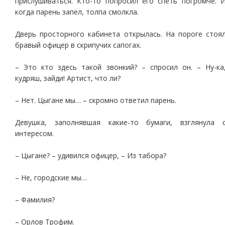
прислушиваться. Кто-то попросил его спеть погромче. 
когда парень запел, толпа смолкла.
Дверь просторного кабинета открылась. На пороге стоя
бравый офицер в скрипучих сапогах.
– Это кто здесь такой звонкий? – спросил он. – Ну-ка
кудряш, зайди! Артист, что ли?
– Нет. Цыгане мы… – скромно ответил парень.
Девушка, заполнявшая какие-то бумаги, взглянула 
интересом.
– Цыгане? – удивился офицер, – Из табора?
– Не, городские мы…
– Фамилия?
– Орлов Трофим.