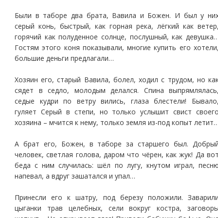
Были в таборе два брата, Вавила и Божен. И был у ни
серый конь, быстрый, как горная река, лёгкий как ветер
горячий как полуденное солнце, послушный, как девушка
Гостям этого коня показывали, многие купить его хотели
большие деньги предлагали…
Хозяин его, старый Вавила, болел, ходил с трудом, но ка
сядет в седло, молодым делался. Спина выпрямлялась
седые кудри по ветру вились, глаза блестели! Бывало
гуляет Серый в степи, но только услышит свист своег
хозяина – мчится к нему, только земля из-под копыт летит
А брат его, Божен, в таборе за старшего был. Добры
человек, светлая голова, даром что чёрен, как жук! Да во
беда с ним случилась: шёл по лугу, кнутом играл, песн
напевал, а вдруг зашатался и упал…
Принесли его к шатру, под березу положили. Заварил
цыганки трав целебных, сели вокруг костра, заговор