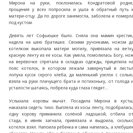
Мирона на руки, поклонилась Кондратовой родне
прощения у всех попросила и ушла в обратный путь 
матери-отцу. Да по дороге занемогла, заболела и померл
под кустом.
Девять лет Софьюшке было. Сняла она мамин крестик
надела на шею братишке. Своими ручонками, ножом д
котелком выкопала матери могилу, привязала на ветк
красную ленту из ее косы. Как умела, помолилась Богу, но
на верёвочке спрятала в складках одежды, прицепила н
пояс котелок, в котором лежали завернутый в листь
лопуха кусок серого хлеба, да маленький узелок с солью
взяла на руки плачущего брата и потихоньку, от голода 
усталости шатаясь, побрела куда глаза глядят…
Услыхала: коровы мычат. Посадила Мирона в кусты
наказала сидеть тихо. Выплела из косы ленту, подобралась
одну корову приманила солёной ладошкой, отбила о
стада, в ивняк загнала, привязала и выдоила, скольк
котелок взял. Напоила ребенка и сама напилась, а хлебуше