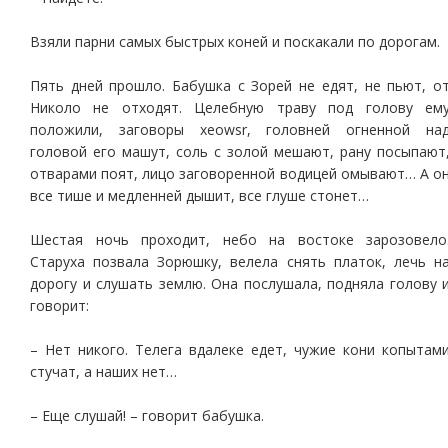
Взяли парни самых быстрых коней и поскакали по дорогам.
Пять дней прошло. Бабушка с Зорей не едят, не пьют, о
Николо не отходят. Целебную траву под голову ем
положили, заговоры xeowsr, головней огненной на
головой его машут, соль с золой мешают, рану посыпают
отварами поят, лицо заговоренной водицей омывают… А о
все тише и медленней дышит, все глуше стонет…
Шестая ночь проходит, небо на востоке зарозовело
Старуха позвала Зорюшку, велела снять платок, лечь н
дорогу и слушать землю. Она послушала, подняла голову 
говорит:
– Нет никого. Телега вдалеке едет, чужие кони копытам
стучат, а наших нет…
– Еще слушай! – говорит бабушка.