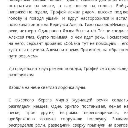
оставаться на месте, а сам пошел на голоса. Бойц
напряжённо ждали, Трофей лежал рядом, высоко подня
голову и поводя ушами. И вдруг насторожился и встал
помахивая хвостом. Вернулся Алёша. Тихо сказал: «Немцы 
реки, четверо. Один ранен. Языка бы взять!» Пёс не сводил 
Алексея глаз, будто понимая, о чем идет речь. Посмотре
на него, сержант добавил: «Собака тут не помощник – ег
кусаться не учили. А шум ни к чему. Привяжем, на обратно
пути возьмем».
До предела натянув ремень поводка, Трофей смотрел всле
разведчикам.
Взошла на небе светлая лодочка луны.
С высокого берега мирно журчащей речки солдат
разглядели немцев. Один, хрипло постанывая, лежал н
песке, трое других, негромко переговариваясь, и
прибрежного лозняка сооружали волокушу. Знакам
распределив роли, разведчики сверху прыгнули на врагов