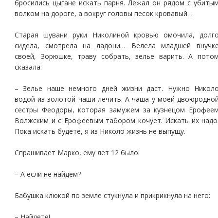
бросились цыгане искать парня. Лежал он рядом с убиты
волком на дороге, а вокруг головы песок кровавый…
Старая шувани руки Николиной кровью омочила, долг
сидела, смотрела на ладони… Велела младшей внучк
своей, Зорюшке, траву собрать, зелье варить. А пото
сказала:
– Зелье наше немного дней жизни даст. Нужно Никол
водой из золотой чаши лечить. А чаша у моей двоюродно
сестры Феодоры, которая замужем за кузнецом Ерофее
Волжским и с Ерофеевым табором кочует. Искать их надо
Пока искать будете, я из Николо жизнь не выпущу.
Спрашивает Марко, ему лет 12 было:
– А если не найдем?
Бабушка клюкой по земле стукнула и прикрикнула на него:
– Найдете!