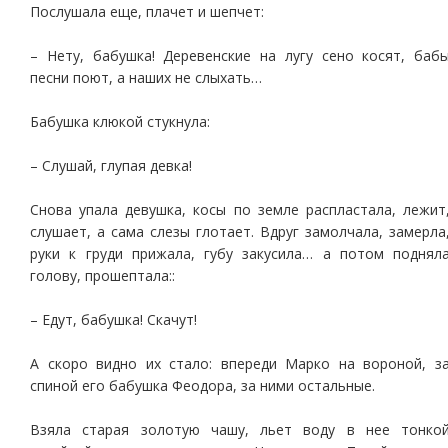
Послушала еще, плачет и шепчет:
– Нету, бабушка! Деревенские на лугу сено косят, баб
песни поют, а наших не слыхать…
Бабушка клюкой стукнула:
– Слушай, глупая девка!
Снова упала девушка, косы по земле распластала, лежит
слушает, а сама слезы глотает. Вдруг замолчала, замерла
руки к груди прижала, губу закусила… а потом поднял
голову, прошептала::
– Едут, бабушка! Скачут!
А скоро видно их стало: впереди Марко на вороной, з
спиной его бабушка Феодора, за ними остальные.
Взяла старая золотую чашу, льет воду в нее тонко