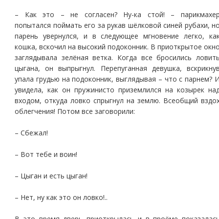
– Как это – не согласен? Ну-ка стой! – парикмахе
попытался поймать его за рукав шёлковой синей рубахи, н
парень увернулся, и в следующее мгновение легко, ка
кошка, вскочил на высокий подоконник. В приоткрытое окн
заглядывала зелёная ветка. Когда все бросились ловит
цыгана, он выпрыгнул. Перепуганная девушка, вскрикну
упала грудью на подоконник, выглядывая – что с парнем? 
увидела, как он пружинисто приземлился на козырек на
входом, откуда ловко спрыгнул на землю. Всеобщий вздо
облегчения! Потом все заговорили:
– Сбежал!
– Вот тебе и воин!
– Цыган и есть цыган!
– Нет, ну как это он ловко!..
В это время дверь приоткрылась и в проёме показалас