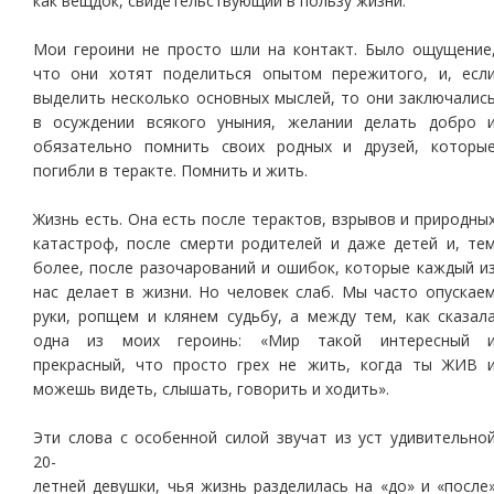
как вещдок, свидетельствующий в пользу жизни.
Мои героини не просто шли на контакт. Было ощущение
что они хотят поделиться опытом пережитого, и, есл
выделить несколько основных мыслей, то они заключалис
в осуждении всякого уныния, желании делать добро 
обязательно помнить своих родных и друзей, которы
погибли в теракте. Помнить и жить.
Жизнь есть. Она есть после терактов, взрывов и природны
катастроф, после смерти родителей и даже детей и, те
более, после разочарований и ошибок, которые каждый и
нас делает в жизни. Но человек слаб. Мы часто опускае
руки, ропщем и клянем судьбу, а между тем, как сказал
одна из моих героинь: «Мир такой интересный 
прекрасный, что просто грех не жить, когда ты ЖИВ 
можешь видеть, слышать, говорить и ходить».
Эти слова с особенной силой звучат из уст удивительно
20-
летней девушки, чья жизнь разделилась на «до» и «после