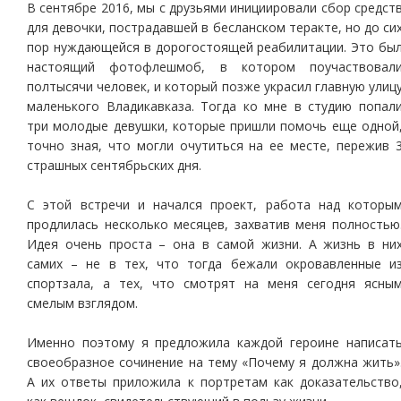
В сентябре 2016, мы с друзьями инициировали сбор средст
для девочки, пострадавшей в бесланском теракте, но до си
пор нуждающейся в дорогостоящей реабилитации. Это бы
настоящий фотофлешмоб, в котором поучаствовал
полтысячи человек, и который позже украсил главную улиц
маленького Владикавказа. Тогда ко мне в студию попал
три молодые девушки, которые пришли помочь еще одной
точно зная, что могли очутиться на ее месте, пережив 
страшных сентябрьских дня.
С этой встречи и начался проект, работа над которы
продлилась несколько месяцев, захватив меня полностью
Идея очень проста – она в самой жизни. А жизнь в ни
самих – не в тех, что тогда бежали окровавленные и
спортзала, а тех, что смотрят на меня сегодня ясны
смелым взглядом.
Именно поэтому я предложила каждой героине написат
своеобразное сочинение на тему «Почему я должна жить»
А их ответы приложила к портретам как доказательство