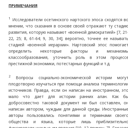
ПРИМЕЧАНИЯ
1
Исследователи осетинского нартского эпоса сходятся в
мнении, что сказания в основе своей отражают ту стади
развития, которую называют «военной демократией» [7, 21
22, 25; 8, 61-64; 9, 30, 34]; вероятно, точнее ее называт
стадией «военной иерархии». Нартовский эпос помогае
определить некоторые факторы и механизм
классообразования, уточнить роль в этом процесс
престижной экономики, потестарных функций и т.д.
2
Вопросы социально-экономической истории могу
плодотворно изучаться при помощи анализа терминологи
источников. Правда, если он написан на иностранном, эт
мало что дает для истории ранних алан. Как б
добросовестно таковой документ ни был составлен, о
написан автором, чуждым для данной среды. Иностранны
авторы пользовались понятиями и терминами своег
общества и языка, которые лишь приблизительн
фиксировали чуждые им явления [10, 12 примеч. 7]. Горазд