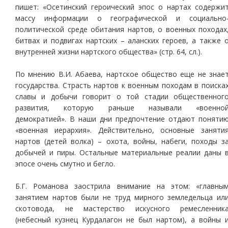
пишет: «Осетинский героический эпос о нартах содержи
массу информации о географической и социально
политической среде обитания нартов, о военных походах
битвах и подвигах нартских – аланских героев, а также 
внутренней жизни нартского общества» (стр. 64, сл.).
По мнению В.И. Абаева, нартское общество еще не знае
государства. Страсть нартов к военным походам в поиска
славы и добычи говорит о той стадии общественног
развития, которую раньше называли «военно
демократией». В наши дни предпочтение отдают поняти
«военная иерархия». Действительно, основные заняти
нартов (детей волка) – охота, войны, набеги, походы з
добычей и пиры. Остальные материальные реалии даны 
эпосе очень смутно и бегло.
Б.Г. Романова заострила внимание на этом: «главны
занятием нартов были не труд мирного земледельца ил
скотовода, не мастерство искусного ремесленник
(небесный кузнец Курдалагон не был нартом), а войны 