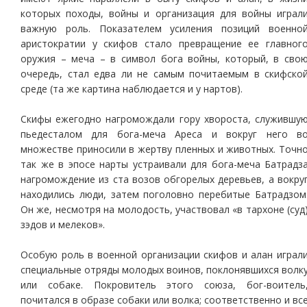
которых походы, войны и организация для войны играл
важную роль. Показателем усиления позиций военно
аристократии у скифов стало превращение ее главног
оружия – меча – в символ бога войны, который, в сво
очередь, стал едва ли не самым почитаемым в скифско
среде (та же картина наблюдается и у нартов).
Скифы ежегодно нагромождали гору хвороста, служившу
пьедесталом для бога-меча Ареса и вокруг него в
множестве приносили в жертву пленных и животных. Точн
так же в эпосе нарты устраивали для бога-меча Батрадз
нагромождение из ста возов обгорелых деревьев, а вокру
находились люди, затем поголовно перебитые Батрадзом
Он же, несмотря на молодость, участвовал «в тархоне (суд
зэдов и мелеков».
Особую роль в военной организации скифов и алан играл
специальные отряды молодых воинов, поклонявшихся волк
или собаке. Покровитель этого союза, бог-воитель
почитался в образе собаки или волка; соответственно и вс