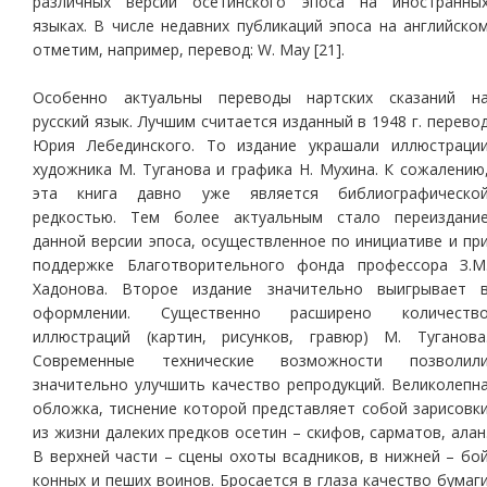
различных версий осетинского эпоса на иностранны
языках. В числе недавних публикаций эпоса на английско
отметим, например, перевод: W. May [21].
Особенно актуальны переводы нартских сказаний н
русский язык. Лучшим считается изданный в 1948 г. перево
Юрия Лебединского. То издание украшали иллюстраци
художника М. Туганова и графика Н. Мухина. К сожалению
эта книга давно уже является библиографическо
редкостью. Тем более актуальным стало переиздани
данной версии эпоса, осуществленное по инициативе и пр
поддержке Благотворительного фонда профессора З.М
Хадонова. Второе издание значительно выигрывает 
оформлении. Существенно расширено количеств
иллюстраций (картин, рисунков, гравюр) М. Туганова
Современные технические возможности позволил
значительно улучшить качество репродукций. Великолепн
обложка, тиснение которой представляет собой зарисовк
из жизни далеких предков осетин – скифов, сарматов, алан
В верхней части – сцены охоты всадников, в нижней – бо
конных и пеших воинов. Бросается в глаза качество бумаг