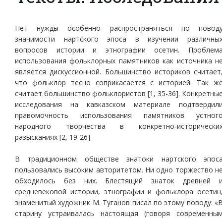
Нет нужды особенно распространяться по повод
значимости нартского эпоса в изучении различны
вопросов истории и этнографии осетин. Проблем
использования фольклорных памятников как источника н
является дискуссионной. Большинство историков считает
что фольклор тесно соприкасается с историей. Так ж
считает большинство фольклористов [1, 35-36]. Конкретны
исследования на кавказском материале подтвердил
правомочность использования памятников устног
народного творчества в конкретно-исторически
разысканиях [2, 19-26].
В традиционном обществе знатоки нартского эпос
пользовались высоким авторитетом. Ни одно торжество н
обходилось без них. Блестящий знаток древней 
средневековой истории, этнографии и фольклора осетин
знаменитый художник М. Туганов писал по этому поводу: «
старину устраивалась настоящая (говоря современны