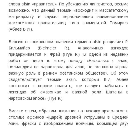
слова afsin «правитель». По убеждению лингвистов, весьм
возможно, что данный термин «восходит к массагетском
матриархату и служил первоначально наименование
массагетских правительниц типа знаменитой Томирис
(Абаев В.И.).
Версию о социальном значении термина afsin разделяет Р
Бильмайер (Bielmeier R.). Аналогичных взглядо
придерживается Р. Фрай (Frye R.). В одной из недавни
работ он писал по этому поводу: «Насколько я знаю
полиандрия не характерна для алан, но женщина играл
важную роль в раннем осетинском обществе». Об это
свидетельствует термин axsin, который В.И. Абае
соотносит с корнем править; «не следует забывать 
легендах об амазонках и важной роли Шатаны 
нартовском эпосе» (Frye R.).
Вместе с тем, обратим внимание на находку археологов 
столице афсинов «(царей) древней Уструшаны в Средне
Азии, фрески с изображением волчицы, кормящей дву