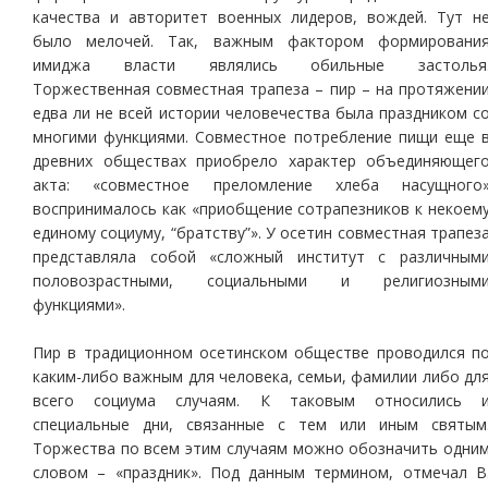
качества и авторитет военных лидеров, вождей. Тут н
было мелочей. Так, важным фактором формировани
имиджа власти являлись обильные застолья
Торжественная совместная трапеза – пир – на протяжени
едва ли не всей истории человечества была праздником с
многими функциями. Совместное потребление пищи еще 
древних обществах приобрело характер объединяющег
акта: «совместное преломление хлеба насущного
воспринималось как «приобщение сотрапезников к некоем
единому социуму, “братству”». У осетин совместная трапез
представляла собой «сложный институт с различным
половозрастными, социальными и религиозным
функциями».
Пир в традиционном осетинском обществе проводился п
каким-либо важным для человека, семьи, фамилии либо дл
всего социума случаям. К таковым относились 
специальные дни, связанные с тем или иным святым
Торжества по всем этим случаям можно обозначить одни
словом – «праздник». Под данным термином, отмечал В