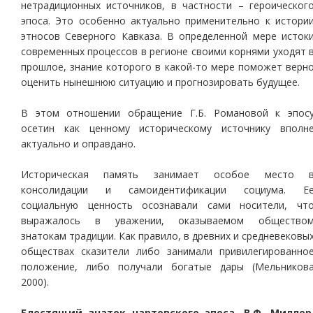
нетрадиционных источников, в частности – героическог
эпоса. Это особенно актуально применительно к истори
этносов Северного Кавказа. В определенной мере исток
современных процессов в регионе своими корнями уходят 
прошлое, знание которого в какой-то мере поможет верн
оценить нынешнюю ситуацию и прогнозировать будущее.
В этом отношении обращение Г.Б. Романовой к эпос
осетин как ценному историческому источнику вполн
актуально и оправдано.
Историческая память занимает особое место 
консолидации и самоидентификации социума. Е
социальную ценность осознавали сами носители, чт
выражалось в уважении, оказываемом общество
знатокам традиции. Как правило, в древних и средневековы
обществах сказители либо занимали привилегированно
положение, либо получали богатые дары (Мельников
2000).
Блестящий знаток нартовского эпоса, В.Ф. Миллер