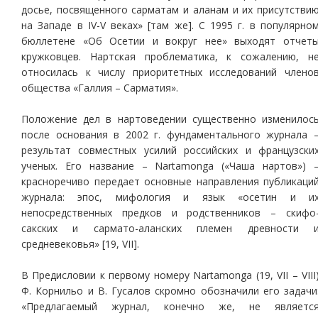
досье, посвященного сарматам и аланам и их присутстви
на Западе в IV-V веках» [там же]. С 1995 г. в популярно
бюллетене «Об Осетии и вокруг нее» выходят отчет
кружковцев. Нартская проблематика, к сожалению, н
относилась к числу приоритетных исследований члено
общества «Галлия – Сарматия».
Положение дел в нартоведении существенно изменилос
после основания в 2002 г. фундаментального журнала 
результат совместных усилий российских и французски
ученых. Его название – Nartamonga («Чаша нартов») 
красноречиво передает основные направления публикаци
журнала: эпос, мифология и язык «осетин и и
непосредственных предков и родственников – скифо
сакских и сармато-аланских племен древности 
средневековья» [19, VII].
В Предисловии к первому номеру Nartamonga (19, VII – VIII
Ф. Корнильо и В. Гусалов скромно обозначили его задачи
«Предлагаемый журнал, конечно же, не являетс