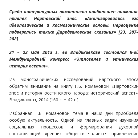
Среди литературных памятников наибольшее внимани
привлек Нартовский эпос. «Анализировались ег
идеологические и космогонические основы. Переоценк
подверглись также Даредзановские сказания» [23, 287
288].
21 – 22 мая 2013 г. во Владикавказе состоялся II-о
Международный конгресс «Этногенез и этническа
история осетин».
Из монографических исследований нартского эпос
обратим внимание на книгу Г.Б. Романовой «Нартовски
эпос и история осетинского народа: исторический аспект»
Владикавказ, 2014 (160 с. + 42 с.).
Избранная Г.Б. Романовой тема в наши дни приобрел
особую актуальность. Одной из главных задач изучени
социальных процессов и формирования духовно
составляющей древних обществ является привлечени