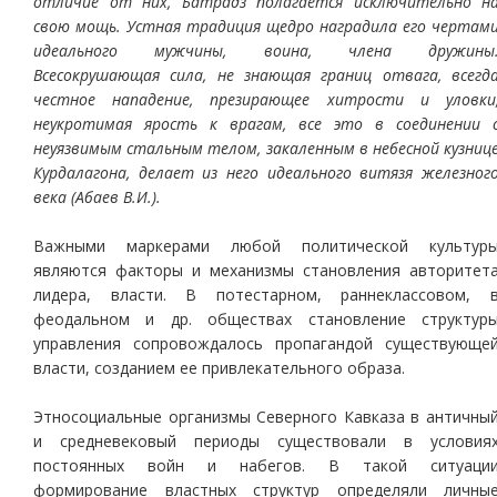
отличие от них, Батрадз полагается исключительно н
свою мощь. Устная традиция щедро наградила его чертам
идеального мужчины, воина, члена дружины
Всесокрушающая сила, не знающая границ отвага, всегд
честное нападение, презирающее хитрости и уловки
неукротимая ярость к врагам, все это в соединении 
неуязвимым стальным телом, закаленным в небесной кузниц
Курдалагона, делает из него идеального витязя железног
века (Абаев В.И.).
Важными маркерами любой политической культур
являются факторы и механизмы становления авторитет
лидера, власти. В потестарном, раннеклассовом, 
феодальном и др. обществах становление структур
управления сопровождалось пропагандой существующе
власти, созданием ее привлекательного образа.
Этносоциальные организмы Северного Кавказа в античны
и средневековый периоды существовали в условия
постоянных войн и набегов. В такой ситуаци
формирование властных структур определяли личны