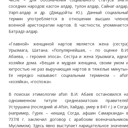
соседних народов: касгон алдар, тулон алдар, Сайнаг-алдар
Уарп-алдар и др. (Дзиццойты Ю.). Данный социальны
термин употребляется в отношении высших члено
военной аристократии нартов. В частности, упоминаетс
Батрадз-алдар.
«Главной» женщиной нартов является жена (сестра
Урызмага, Шатана. «Популярнейшая, – по оценке В.И
Абаева, – героиня эпоса». Сестра и жена Урызмага, идеа
хозяйки дома. «Вещая и мудрая женщина, своим умом 
хитростью не раз выручающая нартов в тяжелые минуты»
Ее нередко называют социальным термином – afsi
«хозяйка», «госпожа».
В поисках этимологии afsin В.И. Абаев остановился н
одноименном титуле среднеазиатских правителе
Уструшана (последний al-Afsin, Хайдар, умер в 841 г.) и Согд
(например, Гурек – «ихшид Согда, афшин Самарканда» 
737/8 г. заключил договор с арабским военачальнико
Муслимом). Здесь явно выступает нарицательное значени