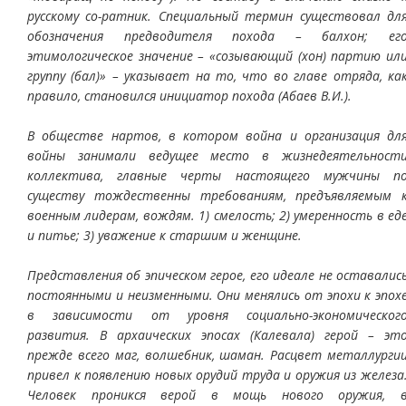
русскому со-ратник. Специальный термин существовал дл
обозначения предводителя похода – балхон; ег
этимологическое значение – «созывающий (хон) партию ил
группу (бал)» – указывает на то, что во главе отряда, ка
правило, становился инициатор похода (Абаев В.И.).
В обществе нартов, в котором война и организация дл
войны занимали ведущее место в жизнедеятельност
коллектива, главные черты настоящего мужчины п
существу тождественны требованиям, предъявляемым 
военным лидерам, вождям. 1) смелость; 2) умеренность в ед
и питье; 3) уважение к старшим и женщине.
Представления об эпическом герое, его идеале не оставалис
постоянными и неизменными. Они менялись от эпохи к эпох
в зависимости от уровня социально-экономическог
развития. В архаических эпосах (Калевала) герой – эт
прежде всего маг, волшебник, шаман. Расцвет металлурги
привел к появлению новых орудий труда и оружия из железа
Человек проникся верой в мощь нового оружия, 