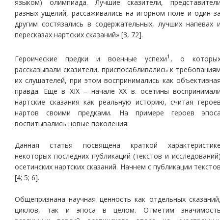
языком) олимпиада. Лучшие сказители, представител
разных ущелий, рассаживались на игорном поле и один з
другим состязались в содержательных, лучших напевах 
пересказах нартских сказаний» [3, 72].
1
Героические предки и военные успехи
, о которы
рассказывали сказители, приспосабливались к требования
их слушателей, при этом воспринимались как объективна
правда. Еще в XIX – начале XX в. осетины воспринимал
нартские сказания как реальную историю, считая герое
нартов своими предками. На примере героев эпос
воспитывались новые поколения.
Данная статья посвящена краткой характеристик
некоторых последних публикаций (текстов и исследований
осетинских нартских сказаний. Начнем с публикации тексто
[4; 5; 6].
Общепризнана научная ценность как отдельных сказаний
циклов, так и эпоса в целом. Отметим значимост