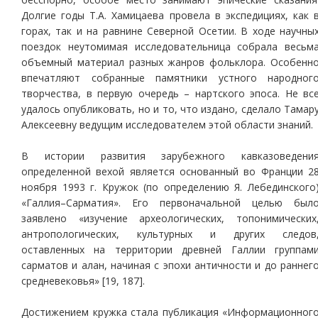
Долгие годы Т.А. Хамицаева провела в экспедициях, как 
горах, так и на равнине Северной Осетии. В ходе научны
поездок неутомимая исследовательница собрала весьм
объемный материал разных жанров фольклора. Особенн
впечатляют собранные памятники устного народног
творчества, в первую очередь – нартского эпоса. Не вс
удалось опубликовать, но и то, что издано, сделало Тамар
Алексеевну ведущим исследователем этой области знаний.
В истории развития зарубежного кавказоведени
определенной вехой является основанный во Франции 2
ноября 1993 г. Кружок (по определению Я. Лебединского
«Галлия–Сарматия». Его первоначальной целью был
заявлено «изучение археологических, топонимических
антропологических, культурных и других следов
оставленных на территории древней Галлии группам
сарматов и алан, начиная с эпохи античности и до раннег
средневековья» [19, 187].
Достижением кружка стала публикация «Информационног