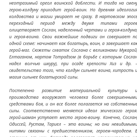
неотразимый ореол воинской доблести. И тогда на смен
герою-колдуну приходит герой-воин. Но древняя идеологи
колдовства и магии умирает не сразу. В нартовском эпос
переходный период между двумя типами герое
олицетворяет Сослан, наделенный чертами и героя-колдуна
и героя-воина. Свои важнейшие подвиги он совершает п
одной схеме: начинает как богатырь, воин, а завершает ка
герой-маг. Сюжеты схваток Сослана с великанами Мукарой
Елтаганом, нартом Тотрадзом (в борьбе с которым Сосла
надел волчью шкуру), при осаде крепости Хиз и др. 
свидетельство того, что колдун сильнее воина, хитрость 
магия сильнее богатырской силы.
Постепенно развитие материальной культуры 
производства вооружает человека более совершенным
средствами боя, и он все более полагается на собственны
силы. Соответственно меняется идеал эпического героя
герой-шаман уступает место герою-воину. Конечно, Сослан
Одиссей, Рустам, Тариел – это воины; но они невидимым
нитями связаны с предшественником, героем-чародеем. 