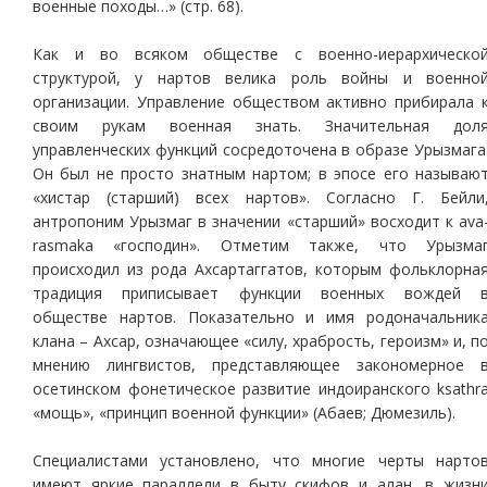
военные походы…» (стр. 68).
Как и во всяком обществе с военно-иерархическо
структурой, у нартов велика роль войны и военно
организации. Управление обществом активно прибирала 
своим рукам военная знать. Значительная дол
управленческих функций сосредоточена в образе Урызмага
Он был не просто знатным нартом; в эпосе его называю
«хистар (старший) всех нартов». Согласно Г. Бейли
антропоним Урызмаг в значении «старший» восходит к ava
rasmaka «господин». Отметим также, что Урызма
происходил из рода Ахсартаггатов, которым фольклорна
традиция приписывает функции военных вождей 
обществе нартов. Показательно и имя родоначальник
клана – Ахсар, означающее «силу, храбрость, героизм» и, п
мнению лингвистов, представляющее закономерное 
осетинском фонетическое развитие индоиранского ksathr
«мощь», «принцип военной функции» (Абаев; Дюмезиль).
Специалистами установлено, что многие черты нарто
имеют яркие параллели в быту скифов и алан, в жизн