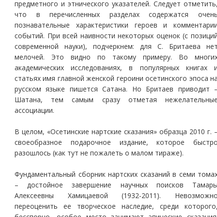
предметного и этнического указателей. Следует отметить
что в перечисленных разделах содержатся очен
познавательные характеристики героев и комментари
событий. При всей наивности некоторых оценок (с позици
современной науки), подчеркнем: для С. Бритаева не
мелочей. Это видно по такому примеру. Во многи
академических исследованиях, в популярных книгах 
статьях имя главной женской героини осетинского эпоса н
русском языке пишется Сатана. Но Бритаев приводит 
Шатана, тем самым сразу отметая нежелательны
ассоциации.
В целом, «Осетинские нартские сказания» образца 2010 г. 
своеобразное подарочное издание, которое быстр
разошлось (как тут не пожалеть о малом тираже).
Фундаментальный сборник нартских сказаний в семи тома
– достойное завершение научных поисков Тамар
Алексеевны Хамицаевой (1932-2011). Невозможн
переоценить ее творческое наследие, среди которого
бесспорно, особое место занимают эпические сказания