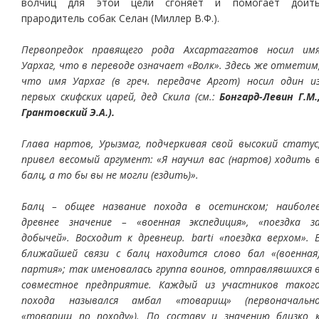
волчиц для этой цели сгоняет и помогает доит
прародитель собак Селан (Миллер В.Ф.).
Первопредок правящего рода Ахсартаггатов носил им
Уархаг, что в переводе означает «Волк». Здесь же отметим
что имя Уархаг (в греч. передаче Аргот) носил один и
первых скифских царей, дед Скила (см.:
Бонгард-Левин Г.М.
Грантовский Э.А.).
Глава нартов, Урызмаг, подчеркивая свой высокий статус
привел весомый аргумент: «Я научил вас (нартов) ходить 
балц, а то бы вы не могли (ездить)».
Балц – общее название похода в осетинском; наиболе
древнее значение – «военная экспедиция», «поездка з
добычей». Восходит к древнеир. barti «поездка верхом». 
ближайшей связи с балц находится слово бал «(военная
партия»; так именовалась группа воинов, отправлявшихся 
совместное предприятие. Каждый из участников таког
похода назывался амбал «товарищ» (первоначальн
«товарищ по походу»). По составу и значению близко 