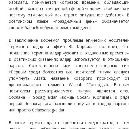
Уарзиати, понимается «отрезок времени, обладающи
особой связью со священной сферой человеческой жизни 
поэтому отмечаемый как строго ритуальное действо». 
осетинском языке «праздничный день» обозначаетс
словом барагбон букв. «приметный день».
В заключение коснемся проблемы эпических носителе
терминов алдар и афсин. Ф. Корнилат полагает, чт
появление термина алдар «уходит в отдаленные времена»
В осетинских сказаниях алдар используется в отношени
нартов, божественных или сверхъестественных сил
«Первым среди божественных носителей титула следуе
упомянуть Afsati, название которого происходит о
древнеиранского термина Wispati “Господь”». Вторы
носителем рассматриваемого титула является оте
Сослана – Sosag aldar «вождь Сосаг» (Cornillat). В ряд
версий Челахсартага называли narty aldar «алдар нартов
или просто Celaxsartag-aldar.
В эпосе термин алдар встречается неоднократно, в то
числе – для обозначения социального статуса знат