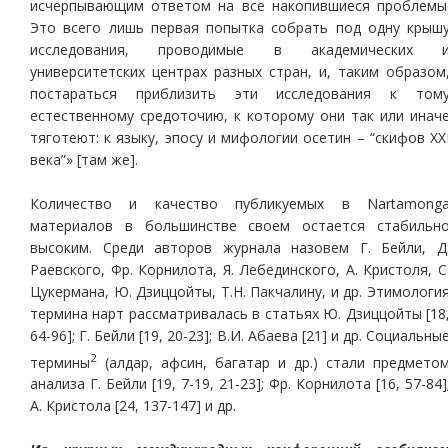
исчерпывающим ответом на все накопившиеся проблемы
Это всего лишь первая попытка собрать под одну крыш
исследования, проводимые в академических 
университетских центрах разных стран, и, таким образом
постараться приблизить эти исследования к том
естественному средоточию, к которому они так или инач
тяготеют: к языку, эпосу и мифологии осетин – “скифов XX
века”» [там же].
Количество и качество публикуемых в Nartamong
материалов в большинстве своем остается стабильн
высоким. Среди авторов журнала назовем Г. Бейли, Д
Раевского, Фр. Корнилота, Я. Лебединского, А. Кристоля, С
Цукермана, Ю. Дзиццойты, Т.Н. Пакчалину, и др. Этимологи
термина нарт рассматривалась в статьях Ю. Дзиццойты [18
64-96]; Г. Бейли [19, 20-23]; В.И. Абаева [21] и др. Социальны
2
термины
(алдар, афcин, багатар и др.) стали предмето
анализа Г. Бейли [19, 7-19, 21-23]; Фр. Корнилота [16, 57-84]
А. Кристола [24, 137-147] и др.