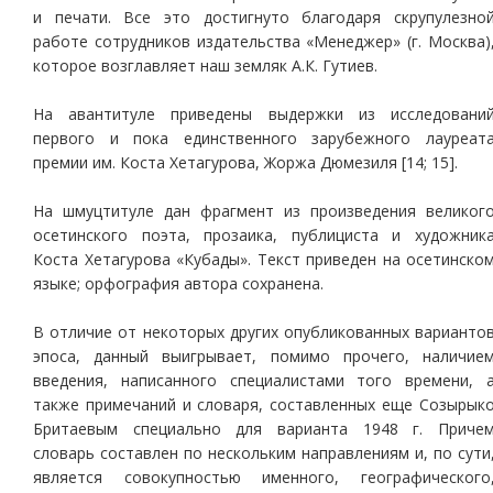
и печати. Все это достигнуто благодаря скрупулезно
работе сотрудников издательства «Менеджер» (г. Москва)
которое возглавляет наш земляк А.К. Гутиев.
На авантитуле приведены выдержки из исследовани
первого и пока единственного зарубежного лауреат
премии им. Коста Хетагурова, Жоржа Дюмезиля [14; 15].
На шмуцтитуле дан фрагмент из произведения великог
осетинского поэта, прозаика, публициста и художник
Коста Хетагурова «Кубады». Текст приведен на осетинско
языке; орфография автора сохранена.
В отличие от некоторых других опубликованных варианто
эпоса, данный выигрывает, помимо прочего, наличие
введения, написанного специалистами того времени, 
также примечаний и словаря, составленных еще Созырык
Бритаевым специально для варианта 1948 г. Приче
словарь составлен по нескольким направлениям и, по сути
является совокупностью именного, географического