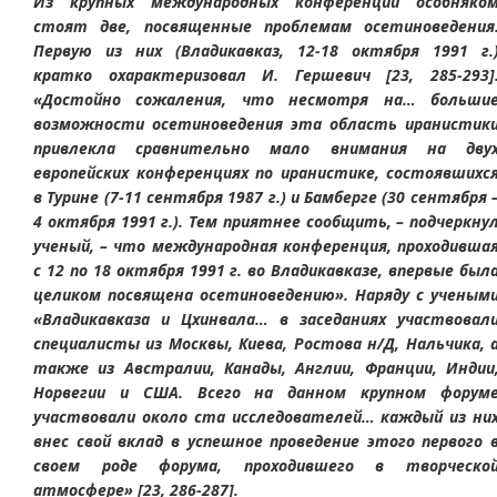
Из крупных международных конференций особняко
стоят две, посвященные проблемам осетиноведения
Первую из них (Владикавказ, 12-18 октября 1991 г.
кратко охарактеризовал И. Гершевич [23, 285-293]
«Достойно сожаления, что несмотря на… больши
возможности осетиноведения эта область иранистик
привлекла сравнительно мало внимания на дву
европейских конференциях по иранистике, состоявшихс
в Турине (7-11 сентября 1987 г.) и Бамберге (30 сентября 
4 октября 1991 г.). Тем приятнее сообщить, – подчеркну
ученый, – что международная конференция, проходивша
с 12 по 18 октября 1991 г. во Владикавказе, впервые был
целиком посвящена осетиноведению». Наряду с ученым
«Владикавказа и Цхинвала… в заседаниях участвовал
специалисты из Москвы, Киева, Ростова н/Д, Нальчика, 
также из Австралии, Канады, Англии, Франции, Индии
Норвегии и США. Всего на данном крупном форум
участвовали около ста исследователей… каждый из ни
внес свой вклад в успешное проведение этого первого 
своем роде форума, проходившего в творческо
атмосфере» [23, 286-287].