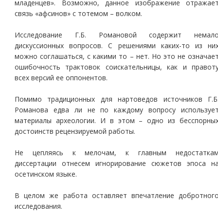
младенцев». Возможно, данное изображение отражае
связь «афсинов» с тотемом – волком.
Исследование Г.Б. Романовой содержит немал
дискуссионных вопросов. С решениями каких-то из ни
можно соглашаться, с какими то – нет. Но это не означае
ошибочность трактовок соискательницы, как и правот
всех версий ее оппонентов.
Помимо традиционных для нартоведов источников Г.Б
Романова едва ли не по каждому вопросу используе
материалы археологии. И в этом – одно из бесспорны
достоинств рецензируемой работы.
Не цепляясь к мелочам, к главным недостатка
диссертации отнесем игнорирование сюжетов эпоса н
осетинском языке.
В целом же работа оставляет впечатление добротног
исследования.