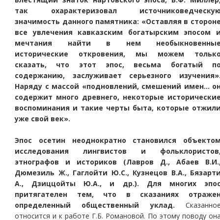
так охарактеризовал источниковедческу
значимость данного памятника: «Оставляя в сторон
все увлечения кавказским богатырским эпосом 
мечтания найти в нем необыкновенны
исторические откровения, мы можем тольк
сказать, что этот эпос, весьма богатый п
содержанию, заслуживает серьезного изучения»
Наряду с массой «подновлений, смешений имен… о
содержит много древнего, некоторые исторически
воспоминания и такие черты быта, которые отжил
уже свой век».
Эпос осетин неоднократно становился объекто
исследования лингвистов и фольклористов
этнографов и историков (Лавров Д., Абаев В.И.
Дюмезиль Ж., Гаглойти Ю.С., Кузнецов В.А., Бязарт
А., Дзиццойты Ю.А., и др.). Для многих эпо
притягателен тем, что в сказаниях отраже
определенный общественный уклад.
Сказанно
относится и к работе Г.Б. Романовой. По этому поводу он