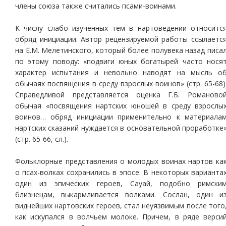
члены союза также считались псами-воинами.
К числу слабо изученных тем в нартоведении относитс
обряд инициации. Автор рецензируемой работы ссылаетс
на Е.М. Мелетинского, который более полувека назад писа
по этому поводу: «подвиги юных богатырей часто нося
характер испытания и невольно наводят на мысль о
обычаях посвящения в среду взрослых воинов» (стр. 65-68)
Справедливой представляется оценка Г.Б. Романово
обычая «посвящения нартских юношей в среду взрослы
воинов… обряд инициации применительно к материала
нартских сказаний нуждается в основательной проработке
(стр. 65-66, сл.).
Фольклорные представления о молодых воинах нартов ка
о псах-волках сохранились в эпосе. В некоторых варианта
один из эпических героев, Сауай, подобно римски
близнецам, выкармливается волками. Сослан, один и
виднейших нартовских героев, стал неуязвимым после того
как искупался в волчьем молоке. Причем, в ряде верси