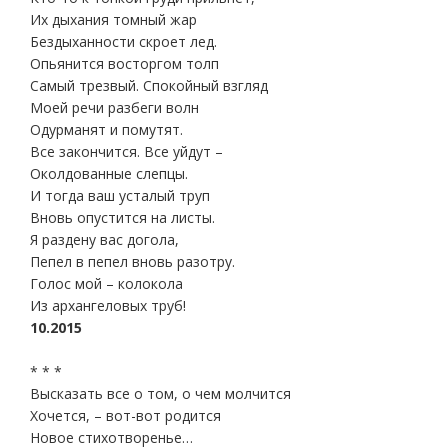
Их дыхания томный жар
Бездыханности скроет лед.
Опьянится восторгом толп
Самый трезвый. Спокойный взгляд
Моей речи разбеги волн
Одурманят и помутят.
Все закончится. Все уйдут –
Околдованные слепцы.
И тогда ваш усталый труп
Вновь опустится на листы.
Я раздену вас догола,
Пепел в пепел вновь разотру.
Голос мой – колокола
Из архангеловых труб!
10.2015
* * *
Высказать все о том, о чем молчится
Хочется, – вот-вот родится
Новое стихотворенье…