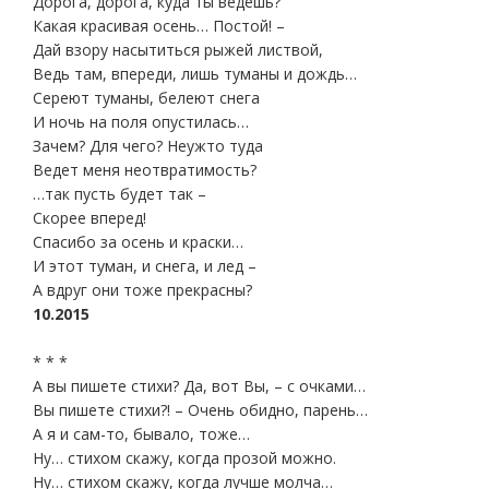
Дорога, дорога, куда ты ведешь?
Какая красивая осень… Постой! –
Дай взору насытиться рыжей листвой,
Ведь там, впереди, лишь туманы и дождь…
Сереют туманы, белеют снега
И ночь на поля опустилась…
Зачем? Для чего? Неужто туда
Ведет меня неотвратимость?
…так пусть будет так –
Скорее вперед!
Спасибо за осень и краски…
И этот туман, и снега, и лед –
А вдруг они тоже прекрасны?
10.2015
* * *
А вы пишете стихи? Да, вот Вы, – с очками…
Вы пишете стихи?! – Очень обидно, парень…
А я и сам-то, бывало, тоже…
Ну… стихом скажу, когда прозой можно.
Ну… стихом скажу, когда лучше молча…