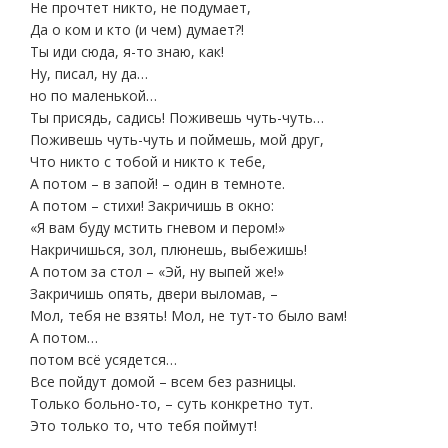
Не прочтет никто, не подумает,
Да о ком и кто (и чем) думает?!
Ты иди сюда, я-то знаю, как!
Ну, писал, ну да…
но по маленькой…
Ты присядь, садись! Поживешь чуть-чуть…
Поживешь чуть-чуть и поймешь, мой друг,
Что никто с тобой и никто к тебе,
А потом – в запой! – один в темноте.
А потом – стихи! Закричишь в окно:
«Я вам буду мстить гневом и пером!»
Накричишься, зол, плюнешь, выбежишь!
А потом за стол – «Эй, ну выпей же!»
Закричишь опять, двери выломав, –
Мол, тебя не взять! Мол, не тут-то было вам!
А потом…
потом всё усядется…
Все пойдут домой – всем без разницы.
Только больно-то, – суть конкретно тут.
Это только то, что тебя поймут!