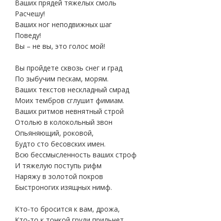
Ваших прядей тяжелых смоль
Расчешу!
Ваших ног неподвижных шаг
Поведу!
Вы – не вы, это голос мой!
Вы пройдете сквозь снег и град
По зыбучим пескам, морям.
Ваших текстов нескладный смрад
Моих тембров сглушит фимиам.
Ваших ритмов невнятный строй
Отолью в колокольный звон
Опьяняющий, роковой,
Будто сто бесовских имен.
Всю бессмысленность ваших строф
И тяжелую поступь рифм
Наряжу в золотой покров
Быстроногих изящных нимф.
Кто-то бросится к вам, дрожа,
Кто-то к тонкой груди прильнет,