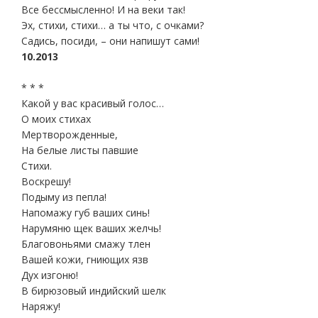
Все бессмысленно! И на веки так!
Эх, стихи, стихи… а ты что, с очками?
Садись, посиди, – они напишут сами!
10.2013
* * *
Какой у вас красивый голос…
О моих стихах
Мертворожденные,
На белые листы павшие
Стихи.
Воскрешу!
Подыму из пепла!
Напомажу губ ваших синь!
Нарумяню щек ваших желчь!
Благовоньями смажу тлен
Вашей кожи, гниющих язв
Дух изгоню!
В бирюзовый индийский шелк
Наряжу!