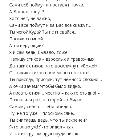
Сами всё поймут и поставят точки.
А Вас как зовут?
Хотя нет, не важно, –
Сами всё поймут и за Вас всё скажут…
Ты чего? Куда? Ты не гневайся…
Посиди со мной…
А ты верующий?!
Я и сам ведь, бывало, тоже
Напишу стихов – взрослых и тревожных,
Да таких стихов, что воскликнут: «Боже!».
От таких стихов прям мороз по коже!
Ты присядь, присядь, тут немного сложно…
А очки зачем? Чтобы было видно…
А писать стихи… честно – как-то стыдно! –
Похвалили раз, а второй – обидно,
Самому себе от себя обидно.
Ну, не то уже – плоскомыслие…
Ты считаешь ведь, что ты искренен?
Я-то знаю уж! Я-то видел – как!
И таких кругом пруд пруди писак.