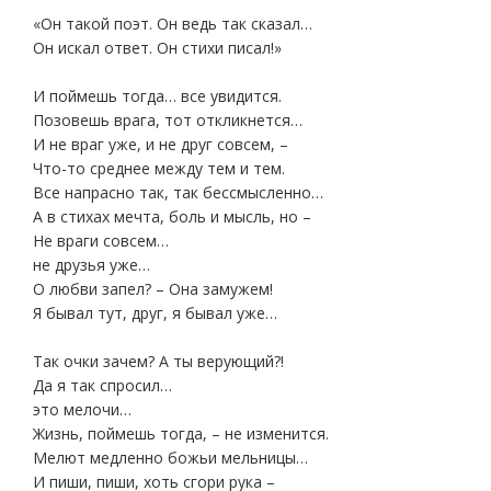
«Он такой поэт. Он ведь так сказал…
Он искал ответ. Он стихи писал!»
И поймешь тогда… все увидится.
Позовешь врага, тот откликнется…
И не враг уже, и не друг совсем, –
Что-то среднее между тем и тем.
Все напрасно так, так бессмысленно…
А в стихах мечта, боль и мысль, но –
Не враги совсем…
не друзья уже…
О любви запел? – Она замужем!
Я бывал тут, друг, я бывал уже…
Так очки зачем? А ты верующий?!
Да я так спросил…
это мелочи…
Жизнь, поймешь тогда, – не изменится.
Мелют медленно божьи мельницы…
И пиши, пиши, хоть сгори рука –