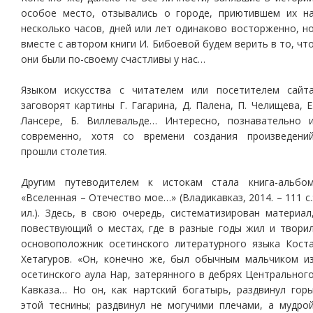
особое место, отзывались о городе, приютившем их н
несколько часов, дней или лет одинаково восторженно, н
вместе с автором книги И. Бибоевой будем верить в то, чт
они были по-своему счастливы у нас…
Языком искусства с читателем или посетителем сайт
заговорят картины Г. Гагарина, Д. Палена, П. Челищева, Е
Лансере, Б. Виллевальде… Интересно, познавательно 
современно, хотя со времени создания произведени
прошли столетия.
Другим путеводителем к истокам стала книга-альбо
«Вселенная – Отечество мое…» (Владикавказ, 2014. – 111 с.
ил.). Здесь, в свою очередь, систематизирован материал
повествующий о местах, где в разные годы жил и твори
основоположник осетинского литературного языка Кост
Хетагуров. «Он, конечно же, был обычным мальчиком и
осетинского аула Нар, затерянного в дебрях Центральног
Кавказа… Но он, как нартский богатырь, раздвинул гор
этой теснины; раздвинул не могучими плечами, а мудро