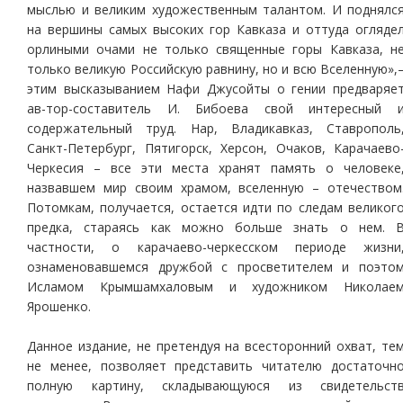
мыслью и великим художественным талантом. И поднялс
на вершины самых высоких гор Кавказа и оттуда огляде
орлиными очами не только священные горы Кавказа, н
только великую Российскую равнину, но и всю Вселенную»,
этим высказыванием Нафи Джусойты о гении предваряе
ав-тор-составитель И. Бибоева свой интересный 
содержательный труд. Нар, Владикавказ, Ставрополь
Санкт-Петербург, Пятигорск, Херсон, Очаков, Карачаево
Черкесия – все эти места хранят память о человеке
назвавшем мир своим храмом, вселенную – отечеством
Потомкам, получается, остается идти по следам великог
предка, стараясь как можно больше знать о нем. 
частности, о карачаево-черкесском периоде жизни
ознаменовавшемся дружбой с просветителем и поэто
Исламом Крымшамхаловым и художником Николае
Ярошенко.
Данное издание, не претендуя на всесторонний охват, те
не менее, позволяет представить читателю достаточн
полную картину, складывающуюся из свидетельст