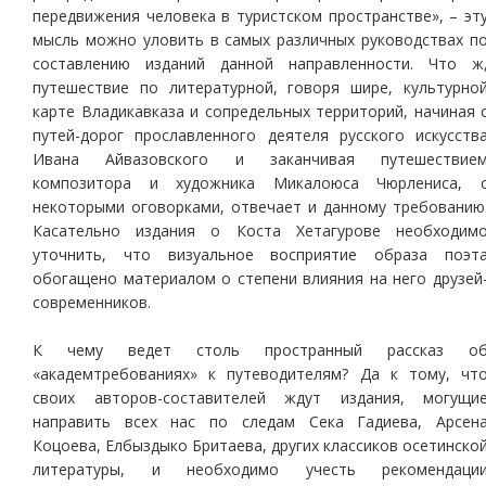
передвижения человека в туристском пространстве», – эт
мысль можно уловить в самых различных руководствах п
составлению изданий данной направленности. Что ж
путешествие по литературной, говоря шире, культурно
карте Владикавказа и сопредельных территорий, начиная 
путей-дорог прославленного деятеля русского искусств
Ивана Айвазовского и заканчивая путешествие
композитора и художника Микалоюса Чюрлениса, 
некоторыми оговорками, отвечает и данному требованию
Касательно издания о Коста Хетагурове необходим
уточнить, что визуальное восприятие образа поэт
обогащено материалом о степени влияния на него друзей
современников.
К чему ведет столь пространный рассказ о
«академтребованиях» к путеводителям? Да к тому, чт
своих авторов-составителей ждут издания, могущи
направить всех нас по следам Сека Гадиева, Арсен
Коцоева, Елбыздыко Бритаева, других классиков осетинско
литературы, и необходимо учесть рекомендаци