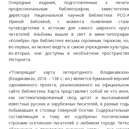
Очередные издания, подготовленные к печат
профессиональным библиографом, заместителе
директора Национальной научной библиотеки РСО-
Ириной Бибоевой, с момента появления стал
путеводителем к истокам для самого широкого круг
читателей. Альбомы вышли в свет в мини-типографи
«Колибри» при библиотеке весьма скромным тиражом, но
во-первых, их можно видеть в самом учреждении культуры
во-вторых, они доступны в необъятном пространств
Интернета.
«“Говорящая” карта литературного Владикавказа
(Владикавказ, 2016. – 138 с.: ил.) является бумажной версие
одноименного проекта, реализованного на официально
сайте библиотеки. Карта представляет собой не что иное
как систематизированный свод цитат и высказывани
известных русских и зарубежных писателей, в разные год
побывавших в столице Северной Осетии. Содержательна
составляющая к тому же «сдобрена» поэтическим
строками осетинских писателей о любимом городе. Четк