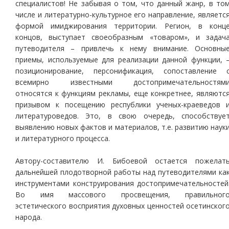
специалистов! Не забывая о том, что данный жанр, в то
числе и литературно-культурное его направление, являетс
формой имиджирования территории. Регион, в конц
концов, выступает своеобразным «товаром», и задач
путеводителя – привлечь к нему внимание. Основны
приемы, используемые для реализации данной функции, 
позиционирование, персонификация, сопоставление 
всемирно известными достопримечательностям
относятся к функциям рекламы, еще конкретнее, являютс
призывом к посещению республики ученых-краеведов 
литературоведов. Это, в свою очередь, способствуе
выявлению новых фактов и материалов, т.е. развитию наук
и литературного процесса.
Автору-составителю И. Бибоевой остается пожелат
дальнейшей плодотворной работы над путеводителями ка
инструментами конструирования достопримечательностей
Во имя массового просвещения, правильног
эстетического восприятия духовных ценностей осетинског
народа.