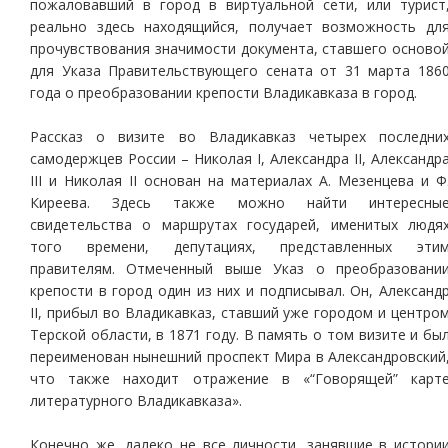
пожаловавший в город в виртуальной сети, или турист
реально здесь находящийся, получает возможность дл
прочувствования значимости документа, ставшего осново
для Указа Правительствующего сената от 31 марта 186
года о преобразовании крепости Владикавказа в город.
Рассказ о визите во Владикавказ четырех последни
самодержцев России – Николая I, Александра II, Александр
III и Николая II основан на материалах А. Мезенцева и Ф
Киреева. Здесь также можно найти интересны
свидетельства о маршрутах государей, именитых людя
того времени, депутациях, представленных эти
правителям. Отмеченный выше Указ о преобразовани
крепости в город один из них и подписывал. Он, Александ
II, прибыл во Владикавказ, ставший уже городом и центро
Терской области, в 1871 году. В память о том визите и бы
переименован нынешний проспект Мира в Александровский
что также находит отражение в «“Говорящей” карт
литературного Владикавказа».
Конечно же, далеко не все личности, занявшие в истори