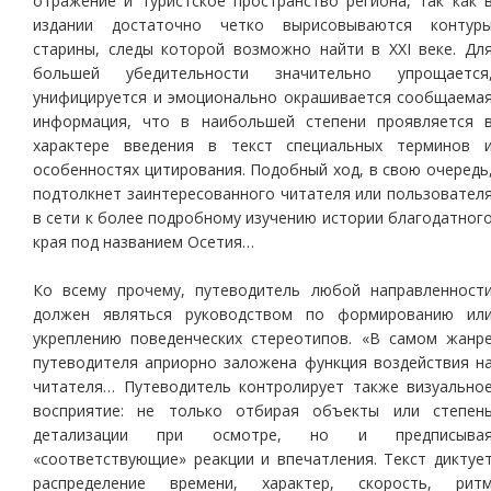
отражение и туристское пространство региона, так как 
издании достаточно четко вырисовываются контур
старины, следы которой возможно найти в ХХI веке. Дл
большей убедительности значительно упрощается
унифицируется и эмоционально окрашивается сообщаема
информация, что в наибольшей степени проявляется 
характере введения в текст специальных терминов 
особенностях цитирования. Подобный ход, в свою очередь
подтолкнет заинтересованного читателя или пользовател
в сети к более подробному изучению истории благодатног
края под названием Осетия…
Ко всему прочему, путеводитель любой направленност
должен являться руководством по формированию ил
укреплению поведенческих стереотипов. «В самом жанр
путеводителя априорно заложена функция воздействия н
читателя… Путеводитель контролирует также визуально
восприятие: не только отбирая объекты или степен
детализации при осмотре, но и предписыва
«соответствующие» реакции и впечатления. Текст диктуе
распределение времени, характер, скорость, рит