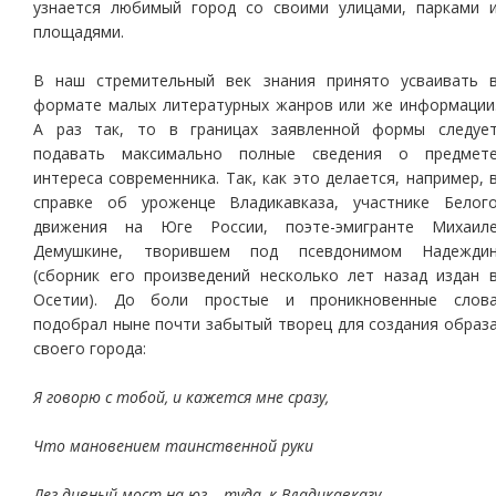
узнается любимый город со своими улицами, парками 
площадями.
В наш стремительный век знания принято усваивать 
формате малых литературных жанров или же информации
А раз так, то в границах заявленной формы следуе
подавать максимально полные сведения о предмет
интереса современника. Так, как это делается, например, 
справке об уроженце Владикавказа, участнике Белог
движения на Юге России, поэте-эмигранте Михаил
Демушкине, творившем под псевдонимом Надежди
(сборник его произведений несколько лет назад издан 
Осетии). До боли простые и проникновенные слов
подобрал ныне почти забытый творец для создания образ
своего города:
Я говорю с тобой, и кажется мне сразу,
Что мановением таинственной руки
Лег дивный мост на юг – туда, к Владикавказу,