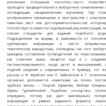
изложения. Отношения «читатель–текст» позволяю
проводить предварительное и выборочное ознакомление 
последующим «академическим» изучением. При это
воображаемое перемещение в пространстве с осмотро
памятных мест или достопримечательностей, котором
способствует и грамотно подобранный ряд иллюстраций, н
совсем стандартен для изданий подобного рода
Подразделение на формы, в зависимости от способо
группировки информации в тексте (алфавитная
тематическая, маршрутная), соблюдены, как того требую
принципы составления путеводителей. Но повествование
как отмечено выше, сводится еще и к создани
систематизированного свода цитат и высказываний, 
подачей сведений о современниках. К примеру, тот ж
рассказ о Ф. Фрейганг или П. Чайковском и Г. Успенско
органично дополняется «заметками на полях» поэто
«рубежа веков» – Георгия Ефимова, Любови Бледных
Ирины Гуржибековой. Подобное «соседство» сполн
оправдано, потому как дает максимально полну
информацию в рамках заданного формата. Нашл