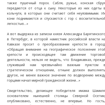
также пушечный порох. Сабля, ружье, конская сбру
передаются от отца к сыну. Некоторые из них одеты 
кольчуги, в которых они считают себя неуязвимыми. И
кони поднимаются и спускаются с гор с восхитительно
легкостью…»
А вот выдержка из записки князя Александра Барятинског
в Петербург, в которой наместник российской власти н
Кавказе просит о преобразовании крепости в город
«Обращая внимание на географическое положение это
крепости и происходящее там движение торгово
деятельности, нельзя не видеть, что Владикавказ, прежд
служивший нам чрезвычайно важным пунктом 
стратегическом отношении, отныне должен выполнят
другое, не менее важное значение по водворению межд
горцами начал мирной гражданской жизни…»
Свидетельство, делающее победителя имама Шамил
основателем нынешней столицы Северной Осетии
опубликовано, естественно, не впервые. Но гость