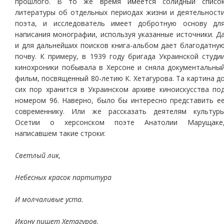
прошлого. В то же время имеется солидный списо
литературы об отдельных периодах жизни и деятельност
поэта, и исследователь имеет добротную основу дл
написания монографии, используя указанные источники. Д
и для дальнейших поисков книга-альбом дает благодатну
почву. К примеру, в 1939 году бригада Украинской студи
кинохроники побывала в Херсоне и сняла документальны
фильм, посвященный 80-летию К. Хетагурова. Та картина д
сих пор хранится в Украинском архиве киноискусства по
номером 96. Наверно, было бы интересно представить е
современнику. Или же рассказать деятелям культур
Осетии о херсонском поэте Анатолии Марущаке
написавшем такие строки:
Светлый лик,
Небесных красок партитура
И молчаливые уста.
Икону пишет Хетагуров,