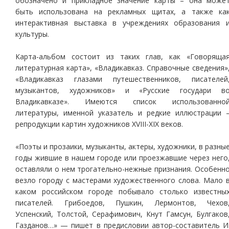
обозначено и прикладное значение карты – она може
быть использована на рекламных щитах, а также ка
интерактивная выставка в учреждениях образования 
культуры.
Карта-альбом состоит из таких глав, как «Говоряща
литературная карта», «Владикавказ. Справочные сведения»
«Владикавказ глазами путешественников, писателей
музыкантов, художников» и «Русские государи в
Владикавказе». Имеются список использованно
литературы, именной указатель и редкие иллюстрации 
репродукции картин художников XVIII-XIX веков.
«Поэты и прозаики, музыканты, актеры, художники, в разны
годы жившие в нашем городе или проезжавшие через него
оставляли о нем трогательно-нежные признания. Особенн
везло городу с мастерами художественного слова. Мало 
каком российском городе побывало столько известны
писателей. Грибоедов, Пушкин, Лермонтов, Чехов
Успенский, Толстой, Серафимович, Кнут Гамсун, Булгаков
Газданов…» — пишет в предисловии автор-составитель И