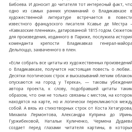
Бибоева. И доносит до читателя тот интересный факт, чт
одно из самых ранних упоминаний о Владикавказе 
художественной литературе встречается в повест
известного французского писателя Ксавье де Местра 
«Кавказские пленники», датированной 1815 годом. Сюжето
для произведения, изданного в Париже, послужила истори
коменданта крепости Владикавказ генерал-майор
Дельпоццо, захваченного в плен.
«Если собрать все цитаты из художественных произведени
о Владикавказе, получится настоящая повесть о любви
Десятки поэтических строк и высказываний легким облако
опускаются на город у Терека», — таковы убеждени
автора проекта, к слову, подобравшей цитаты таки
образом, что они не только связаны с местом, на которо
находятся на карте, но и логически перекликаются межд
собой. А вязь из стихотворных строк от Коста Хетагурова
Михаила Лермонтова, Александра Куприна до Ирин
Гуржибековой, Натальи Куличенко, Чермена Дудаев
создает перед глазами читателя картины, в которы