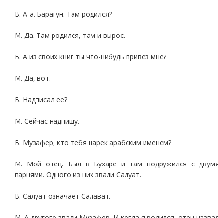
В. А-а. Барагун. Там родился?
М. Да. Там родился, там и вырос.
В. А из своих книг ты что-нибудь привез мне?
М. Да, вот.
В. Надписал ее?
М. Сейчас надпишу.
В. Музафер, кто тебя нарек арабским именем?
М. Мой отец. Был в Бухаре и там подружился с двум
парнями. Одного из них звали Салуат.
В. Салуат означает Салават.
М. А другого звали Музафер. И когда я родился, отец назва