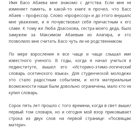
Имя Васо Абаева мне знакомо с детства. Если мне н
изменяет память, в какой-то книге я прочел, что Вас
Абаев – профессор. Слово «профессор» и до этого внушал
мне уважение, и я почувствовал себя причастным к ег
славе. К тому же Люба Дзасохова, сестра моего деда, был
замужем за Максимом Абаевым из Алагира, и эт
позволило мне считать Васо чуть ли не родственником.
По мере взросления я все чаще и чаще слышал им
известного ученого. В годы, когда я начал учиться 
пединституте, вышел его «Историко-этимо-логически
словарь осетинского языка». Для студенческой молодеж
это стало радостным событием, и хотя материальны
возможности наши были довольно ограничены, мало кто н
купил словарь.
Сорок пять лет прошло с того времени, когда в свет выше
первый том словаря, но и сегодня мой взор приковывае
строка из двух слов на первой странице: «Посвяща
матери».