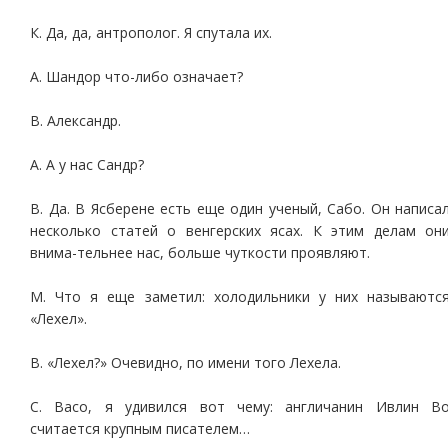
К. Да, да, антрополог. Я спутала их.
А. Шандор что-либо означает?
В. Александр.
А. А у нас Сандр?
В. Да. В Ясберене есть еще один ученый, Сабо. Он написа
несколько статей о венгерских ясах. К этим делам он
внима-тельнее нас, больше чуткости проявляют.
М. Что я еще заметил: холодильники у них называютс
«Лехел».
В. «Лехел?» Очевидно, по имени того Лехела.
С. Васо, я удивился вот чему: англичанин Ивлин В
считается крупным писателем…