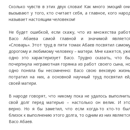
Сколько чувств в этих двух словах! Как много эмоций он
вызывают у того, кто считает себя, а главное, кого наро
называет настоящим человеком!
Не будет ошибкой, если скажу, что из множества рабо
Васо Абаева самой главной и значимой являетс
«Словарь». Этот труд в пяти томах Абаев посвятил самом
дорогому и любимому человеку – матери. Мне кажется, уж
одно это характеризует Васо. Трудно сказать, что б
почерпнула неграмотная горянка из работ своего сына, н
одно поняла бы несомненно: Васо свою вековую жизн
потратил на них, а основной научный труд посвятил ей
своей матери.
В народе говорят, что никому пока не удалось выполнит
свой долг перед матерью – настолько он велик. И эт
верно. Но я бы заметил, что если когда-то кто-то бы
близок к выполнению этого долга, то одним из них являетс
Васо Абаев.