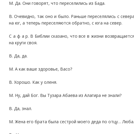
М. Да. Они говорят, что переселились из Бада.
В. Очевидно, так оно и было. Раньше переселялись с север
на юг, а теперь переселяются обратно, с юга на север.
С а ф а р. В Библии сказано, что все в жизни возвращаетс
на круги своя.
В. Да, да.
М. А как ваше здоровье, Васо?
В. Хорошо. Как у оленя.
М. Ну, дай Бог. Вы Тузара Абаева из Алагира не знали?
В. Да, знал.
М. Жена его брата была сестрой моего деда по отцу… Люба