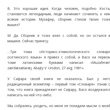
В. Это хорошая идея. Когда человек, подобно Коста
становится легендарным, люди начинают сочинять о не
всякие истории. Музафер, сборник стихов твоих тож
вышел?
М. Да. Сборник я тоже взял с собой, но он остался 
машине. Сейчас принесу.
…Три тома «Историко-этимологического словар
осетинского языка» я привез с собой, и Васо на перво
томе латинскими буквами написал: «Muzaferæ
zærdæxælaræj. Abajty V. Ursdon, 27 avg. 1981».
У Сафара своей книги не оказалось. Был у нег
редакционный экземпляр – первый том «Словаря». Узнав 
том, что книга принадлежит не Сафару, Васо воздержалс
написать на ней что-либо.
Мы собрались уходить, но меня не покидали мысли о мое