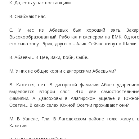
К. Да, есть у нас поставщики.
В. Снабжают нас.
С. У нас из Абаевых был хороший зять. Захар
Высокообразованный. Работал инженером на БМК. Одног
его сына зовут Эрик, другого – Алик. Сейчас живут в Шалхи.
В. Абаевы… В Цее, Заки, Коби, Сыбе…
М. У них не общие корни с дигорскими Абаевыми?
В. Кажется, нет. В дигорской фамилии Абаев ударение
выделяется второй слог. Это две самостоятельны
фамилии. А Дзасоховы в Алагирском ущелье и Южно
Осетии… В каких селах Южной Осетии проживают они?
М. В Уанеле, Тли. В Лагодехском районе тоже живут, 
Кахетии.