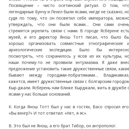
Посвящение – чисто осетинский ритуал. О том, чт
легендарные Бунчу и Лехел были ясами, нигде не сказано, н
судя по тому, что он посвятил себе императора, можн
утверждать, что они были ясами… Они сами очен
стремятся укрепить связи с нами. В городе Ясберене ест
музей, и его директор Янош Тотт писал, что было б
хорошо организовать совместные этнографические 
археологические экспедиции. Было бы интересн
посмотреть, что сохранилось у ясов из их культуры, н
наши почему-то не проявили энтузиазма. Я даже вне
предложение установить такие дружественные связи, каки
бывают между городами-побратимами… Владикавказ
кажется, имеет дружественные связи с болгарским городо
Кыр-джали. Ясберень нам ближе Кырджали, жить в дружбе 
ясами у нас больше оснований.
К. Когда Янош Тотт был у нас в гостях, Васо спросил его
«Вы венгр?» И тот ответил: «Нет, я яс».
В. Это был не Янош, а его брат Тибор, он антрополог.