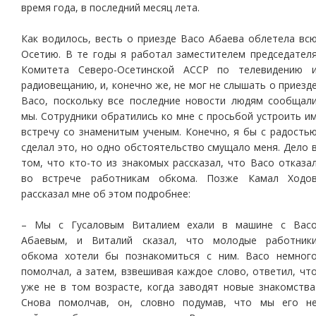
время года, в последний месяц лета.
Как водилось, весть о приезде Васо Абаева облетела вс
Осетию. В те годы я работал заместителем председател
Комитета Северо-Осетинской АССР по телевидению 
радиовещанию, и, конечно же, не мог не слышать о приезд
Васо, поскольку все последние новости людям сообщал
мы. Сотрудники обратились ко мне с просьбой устроить и
встречу со знаменитым ученым. Конечно, я бы с радость
сделал это, но одно обстоятельство смущало меня. Дело 
том, что кто-то из знакомых рассказал, что Васо отказа
во встрече работникам обкома. Позже Камал Ходо
рассказал мне об этом подробнее:
– Мы с Гусаловым Виталием ехали в машине с Вас
Абаевым, и Виталий сказал, что молодые работник
обкома хотели бы познакомиться с ним. Васо немног
помолчал, а затем, взвешивая каждое слово, ответил, чт
уже не в том возрасте, когда заводят новые знакомства
Снова помолчав, он, словно подумав, что мы его н