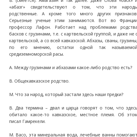
В. (смеется). Амагазин и так далее. Даже слова «баск» 
«абазг» свидетельствуют о том, что эти народ
родственные. А кроме того много других признаков
Серьезные ученые этим занимаются. Вот во Франци
профессор Лафон. Работает над проблемами родств
басков с грузинами, т.е. с картвельской группой, и даже не 
картвельской, а со всей кавказской. Абхазы, сваны, грузины
по его мнению, остатки одной так называемо
средиземноморской расы.
А. Между грузинами и абхазами какое-либо родство есть?
В. Общекавказское родство.
М. Что за народ, который застали здесь наши предки?
В. Два термина – двал и царца говорят о том, что здес
обитало какое-то кавказское, местное племя. Об это
писал Гамрекели.
М. Васо, эта минеральная вода, лечебные ванны помогаю