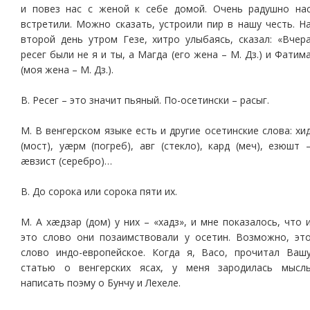
и повез нас с женой к себе домой. Очень радушно на
встретили. Можно сказать, устроили пир в нашу честь. Н
второй день утром Гезе, хитро улыбаясь, сказал: «Вчер
ресег были не я и ты, а Магда (его жена – М. Дз.) и Фатим
(моя жена – М. Дз.).
В. Ресег – это значит пьяный. По-осетински – расыг.
М. В венгерском языке есть и другие осетинские слова: хи
(мост), уæрм (погреб), авг (стекло), кард (меч), езюшт 
æвзист (серебро)…
В. До сорока или сорока пяти их.
М. А хæдзар (дом) у них – «хадз», и мне показалось, что 
это слово они позаимствовали у осетин. Возможно, эт
слово индо-европейское. Когда я, Васо, прочитал Ваш
статью о венгерских ясах, у меня зародилась мысл
написать поэму о Бунчу и Лехеле.