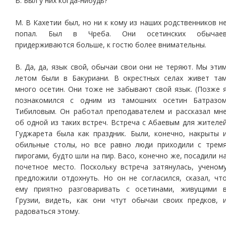
В. Был у них когда-нибудь?
М. В Кахетии был, но ни к кому из наших родственников н
попал. Был в Чреба. Они осетинских обычае
придерживаются больше, к гостю более внимательны.
В. Да, да, язык свой, обычаи свои они не теряют. Мы эти
летом были в Бакуриани. В окрестных селах живет та
много осетин. Они тоже не забывают свой язык. (Позже 
познакомился с одним из тамошних осетин Батразо
Тибиловым. Он работал преподавателем и рассказал мн
об одной из таких встреч. Встреча с Абаевым для жителе
Гуджарета была как праздник. Были, конечно, накрыты 
обильные столы, но все равно люди приходили с трем
пирогами, будто шли на пир. Васо, конечно же, посадили н
почетное место. Поскольку встреча затянулась, ученом
предложили отдохнуть. Но он не согласился, сказал, чт
ему приятно разговаривать с осетинами, живущими 
Грузии, видеть, как они чтут обычаи своих предков, 
радоваться этому.