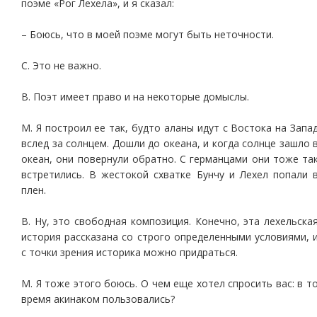
поэме «Рог Лехела», и я сказал:
– Боюсь, что в моей поэме могут быть неточности.
С. Это не важно.
В. Поэт имеет право и на некоторые домыслы.
М. Я построил ее так, будто аланы идут с Востока на Запа
вслед за солнцем. Дошли до океана, и когда солнце зашло 
океан, они повернули обратно. С германцами они тоже та
встретились. В жестокой схватке Бунчу и Лехел попали 
плен.
В. Ну, это свободная композиция. Конечно, эта лехельска
история рассказана со строго определенными условиями, 
с точки зрения историка можно придраться.
М. Я тоже этого боюсь. О чем еще хотел спросить вас: в т
время акинаком пользовались?