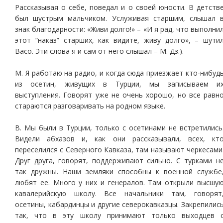
Рассказывая о себе, поведал и о своей юности. В детств
был шустрым мальчиком. Услуживая старшим, слышал 
знак благодарности: «Живи долго!» – «И я рад, что выполни
этот “наказ” старших, как видите, живу долго», – шути
Васо. Эти слова я и сам от него слышал – М. Дз.).
М. Я работаю на радио, и когда сюда приезжает кто-нибуд
из осетин, живущих в Турции, мы записываем и
выступления. Говорят уже не очень хорошо, но все равн
стараются разговаривать на родном языке.
В. Мы были в Турции, только с осетинами не встретились
Видели абхазов и, как они рассказывали, всех, кт
переселился с Северного Кавказа, там называют черкесами
Друг друга, говорят, поддерживают сильно. С турками н
так дружны. Наши земляки способны к военной службе
любят ее. Много у них и генералов. Там открыли высшу
кавалерийскую школу. Все начальники там, говорят
осетины, кабардинцы и другие северокавказцы. Закрепилис
так, что в эту школу принимают только выходцев 