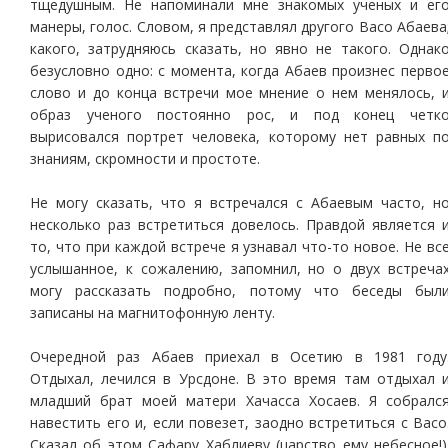
тщедушным. Не напоминали мне знакомых ученых и ег
манеры, голос. Словом, я представлял другого Васо Абаева
какого, затрудняюсь сказать, но явно не такого. Однак
безусловно одно: с момента, когда Абаев произнес перво
слово и до конца встречи мое мнение о нем менялось, 
образ ученого постоянно рос, и под конец четк
вырисовался портрет человека, которому нет равных п
знаниям, скромности и простоте.
Не могу сказать, что я встречался с Абаевым часто, н
несколько раз встретиться довелось. Правдой является 
то, что при каждой встрече я узнавал что-то новое. Не вс
услышанное, к сожалению, запомнил, но о двух встреча
могу рассказать подробно, потому что беседы был
записаны на магнитофонную ленту.
Очередной раз Абаев приехал в Осетию в 1981 году
Отдыхал, лечился в Урсдоне. В это время там отдыхал 
младший брат моей матери Хачасса Хосаев. Я собралс
навестить его и, если повезет, заодно встретиться с Васо
Сказал об этом Сафару Хаблиеву (царство ему небесное!)