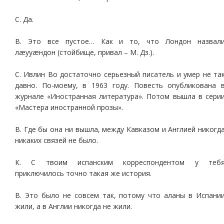
С. Да.
В. Это все пустое… Как и то, что Лондон назвал
лæууæндон (стойбище, привал – М. Дз.).
С. Ивлин Во достаточно серьезный писатель и умер не та
давно. По-моему, в 1963 году. Повесть опубликована 
журнале «Иностранная литература». Потом вышла в сери
«Мастера иностранной прозы».
В. Где бы она ни вышла, между Кавказом и Англией никогд
никаких связей не было.
К. С твоим испанским корреспондентом у теб
приключилось точно такая же история.
В. Это было не совсем так, потому что аланы в Испани
жили, а в Англии никогда не жили.