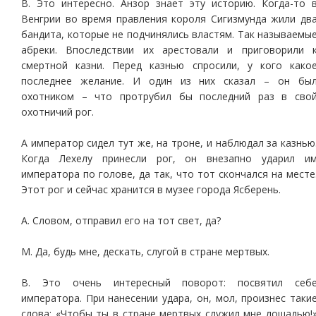
В. Это интересно. Анзор знает эту историю. Когда-то 
Венгрии во время правления короля Сигизмунда жили дв
бандита, которые не подчинялись властям. Так называемы
абреки. Впоследствии их арестовали и приговорили 
смертной казни. Перед казнью спросили, у кого како
последнее желание. И один из них сказал – он бы
охотником – что протрубил бы последний раз в сво
охотничий рог.
А император сидел тут же, на троне, и наблюдал за казнью
Когда Лехелу принесли рог, он внезапно ударил и
императора по голове, да так, что тот скончался на месте
Этот рог и сейчас хранится в музее города Ясберень.
А. Словом, отправил его на тот свет, да?
М. Да, будь мне, дескать, слугой в стране мертвых.
В. Это очень интересный поворот: посвятил себ
императора. При нанесении удара, он, мол, произнес таки
слова: «Чтобы ты в стране мертвых служил мне лошадью!