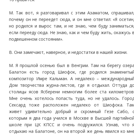
М. Так вот, я разговаривал с этим Азаматом, спрашивал
почему он не переедет сюда, и он мне ответил: «Я осетин
но родился и вырос там, и не знаю, чем буду заниматься
если перееду сюда. Не знаю, как и чем буду жить, окажусь 
подвешенном состоянии».
В. Они замечают, наверное, и недостатки в нашей жизни.
М. Я прошлой осенью был в Венгрии. Там на берегу озер
Балатон есть город Шиофок, где родился знамениты
композитор Имре Кальман. А недалеко – международны
Дом творчества журна-листов, где я отдыхал. Оттуда д
столицы ясов Ясберени немногим более ста километров
Мне очень хотелось попасть туда, но не удалось. Горо
Сексард тоже расположен недалеко от Шиофока. Та
живет удивительно добрый и скромный Гезе Сабо, 
которым я два года учился в Москве в Высшей партийно
школе при ЦК КПСС и очень подружился. Узнав, что 
отдыхаю на Балатоне, он на второй же день явился ко мн