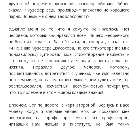
дружеской встречи и произошел разговор обо мне. Абае
сказал: «Музафер ведь производит впечатление хорошег
парня. Почему же о нем так злословят?»
Удивило меня не то, что я кому-то не нравлюсь. Не
человека, который бы нравился всем. Ничего необычног
не было и в том, что Васо (кстати, он, говорят, сказал так
«Я не знаю Музафера Дзасохова, но его стихотворение мн
понравилось») цитировал мое стихотворение наизусть 
это кому-то не понравилось: черная зависть пока н
изжита. Поразило другое: человек, котором
посчастливилось встретиться с ученым, чье имя известн
во всем мире, не нашел ничего умнее, чем хулить меня, н
воспользовался, несчастный, возможностью почерпнут
что-то полезное в этом живом кладезе знаний!
Впрочем, Бог по дороге, а черт стороной. Вернусь к Вас
Абаеву. Когда я впервые увидел его, он показался мн
непохожим на профессора. Никто из профессоров
читавших нам лекции в институте, не был таки