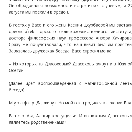
Он обрадовался возможности встретиться с ученым, и 2
августа мы поехали в Урсдон.
В гостях у Васо и его жены Ксении Цхурбаевой мы застал
opeond`b`rek Горского сельскохозяйственного института
доктора философских наук профессора Анзора Хачирова
Сразу же почувствовали, что наш визит был им приятен
Завязалась дружеская беседа. Васо спросил меня:
– Из которых ты Дзасоховых? Дзасоховы живут и в Южно
Осетии.
(Далее идет воспроизведенная с магнитофонной лент
беседа).
М у з а ф е р. Да, живут. Но мой отец родился в селении Бад.
В а с о. А-а, Алагирское ущелье. И вы южным Дзасоховы
являетесь родственниками?