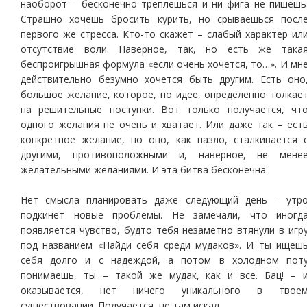
наоборот – бесконечно треплешься и ни фига не пишешь
Страшно хочешь бросить курить, но срываешься посл
первого же стресса. Кто-то скажет – слабый характер ил
отсутствие воли. Наверное, так, но есть же така
беспроигрышная формула «если очень хочется, то…». И мн
действительно безумно хочется быть другим. Есть оно
большое желание, которое, по идее, определенно толкае
на решительные поступки. Вот только получается, чт
одного желания не очень и хватает. Или даже так – ест
конкретное желание, но оно, как назло, сталкивается 
другими, противоположными и, наверное, не мене
желательными желаниями. И эта битва бесконечна.
Нет смысла планировать даже следующий день – утр
подкинет новые проблемы. Не замечали, что иногд
появляется чувство, будто тебя незаметно втянули в игр
под названием «Найди себя среди мудаков». И ты ищеш
себя долго и с надеждой, а потом в холодном пот
понимаешь, ты – такой же мудак, как и все. Бац! – 
оказывается, нет ничего уникального в твое
существовании. Получается, не там искал.