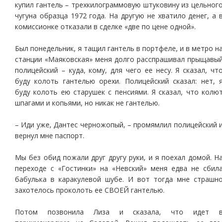
купил гантель – трехкилограммовую штуковину из цельног
чугуна образца 1972 года. На другую не хватило денег, а 
комиссионке отказали в сделке «две по цене одной».
Был понедельник, я тащил гантель в портфеле, и в метро н
станции «Маяковская» меня долго расспрашивал прыщавы
полицейский – куда, кому, для чего ее несу. Я сказал, чт
буду колоть гантелью орехи. Полицейский сказал: нет, 
буду колоть ею старушек с пенсиями. Я сказал, что колю
шпагами и копьями, но никак не гантелью.
– Иди уже, Дантес черножопый, – промямлил полицейский 
вернул мне паспорт.
Мы без обид пожали друг другу руки, и я поехал домой. Н
переходе с «Гостинки» на «Невский» меня едва не сбил
бабулька в каракулевой шубе. И вот тогда мне страшн
захотелось проколоть ее СВОЕЙ гантелью.
Потом позвонила Лиза и сказала, что идет 