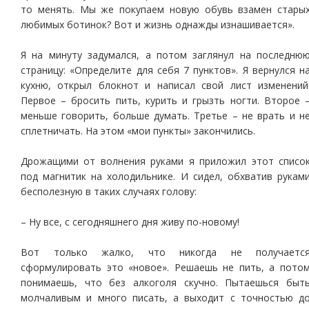
то менять. Мы же покупаем новую обувь взамен стары
любимых ботинок? Вот и жизнь однажды изнашивается».
Я на минуту задумался, а потом заглянул на последню
страницу: «Определите для себя 7 пунктов». Я вернулся н
кухню, открыл блокнот и написал свой лист изменений
Первое – бросить пить, курить и грызть ногти. Второе 
меньше говорить, больше думать. Третье – не врать и н
сплетничать. На этом «мои пункты» закончились.
Дрожащими от волнения руками я приложил этот списо
под магнитик на холодильнике. И сидел, обхватив рукам
бесполезную в таких случаях голову:
– Ну все, с сегодняшнего дня живу по-новому!
Вот только жалко, что никогда не получаетс
сформулировать это «новое». Решаешь не пить, а пото
понимаешь, что без алкоголя скучно. Пытаешься быт
молчаливым и много писать, а выходит с точностью д