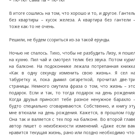
В итоге сошлись на том, что хорошо и то, и другое. Гантел
без квартиры – кусок железа. А квартира без гантели 
тоже как-то не очень.
Решили, не будем ссориться из-за такой ерунды.
Ночью не спалось. Тихо, чтобы не разбудить Лизу, я поше
на кухню. Пил чай и смотрел телик без звука. Потом кури
на балконе. На подоконнике лежала потрепанная книжк
«Как в одну секунду изменить свою жизнь». Я сел н
табуретку и, пока дымил сигареткой, прочитал две-тр
страницы. Немного смутила фраза о том, что жизнь – эт
подарок. Если и так, то тогда подарок на день рождения
Когда друзья приносят тебе разное ненужное барахло 
будто специально сговариваются. Собственно, и книгу эт
мне втюхали на день рождения. Кажется, в прошлом году
Она так и валяется с тех пор на балконе. Во второй глав
автор пишет о неизбежности изменений. «Даже если ва
нравится текущая жизнь, рано или поздно необходимо что