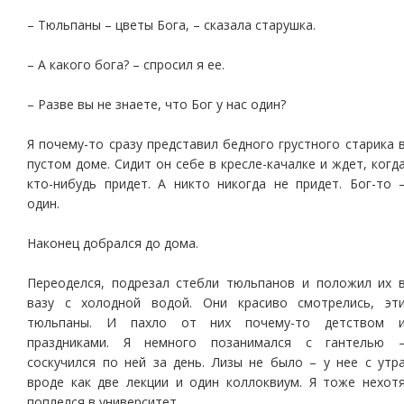
– Тюльпаны – цветы Бога, – сказала старушка.
– А какого бога? – спросил я ее.
– Разве вы не знаете, что Бог у нас один?
Я почему-то сразу представил бедного грустного старика 
пустом доме. Сидит он себе в кресле-качалке и ждет, когд
кто-нибудь придет. А никто никогда не придет. Бог-то 
один.
Наконец добрался до дома.
Переоделся, подрезал стебли тюльпанов и положил их 
вазу с холодной водой. Они красиво смотрелись, эт
тюльпаны. И пахло от них почему-то детством 
праздниками. Я немного позанимался с гантелью 
соскучился по ней за день. Лизы не было – у нее с утр
вроде как две лекции и один коллоквиум. Я тоже нехот
поплелся в университет.