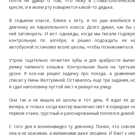
почти не думал о том, что лежу в стоматологическо
кресле, и в моем рту ковыряется какой-то дядька.
В седьмом классе, ближе к лету, я по уши влюбился 
девчонку из параллельного класса. Долго думал, как бы 
ней заговорить. И вот однажды, когда мы писали годову
контрольную по алгебре, я решил подождать ее н
автобусной остановке возле школы, чтобы познакомиться.
Утром тщательно почистил зубы и для храбрости выпи
рюмку папиного коньяка. Контрольная была на третье
уроке. Я кое-как решил задачку про поезда, а уравнени
списал у Нины Желтухиной. Оставалось еще три задания, н
я сдал наполовину пустой лист и рванул на улицу.
Она так и не вышла из школы в тот день. Я ждал ее д
вечера, и только когда вахтер выключил свет в коридоре н
первом этаже, грустный и разочарованный поплелся домой.
С того дня я возненавидел ту девчонку. Понял, что совсе
она и не красивая, а временами даже уродина. И бант у не