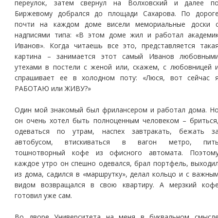
переулок, затем свернул на Волховский и далее п
Биржевому добрался до площади Сахарова. По дорог
почти на каждом доме висели мемориальные доски 
надписями типа: «В этом доме жил и работал академи
Иванов». Когда читаешь все это, представляется така
картина – занимается этот самый Иванов любовным
утехами в постели с женой или, скажем, с любовницей 
спрашивает ее в холодном поту: «Люся, вот сейчас 
РАБОТАЮ или ЖИВУ?»
Один мой знакомый был фрилансером и работал дома. Н
он очень хотел быть полноценным человеком – бриться
одеваться по утрам, наспех завтракать, бежать з
автобусом, втискиваться в вагон метро, пит
тошнотворный кофе из офисного автомата. Поэтом
каждое утро он спешно одевался, брал портфель, выходи
из дома, садился в «маршрутку», делал кольцо и с важны
видом возвращался в свою квартиру. А мерзкий коф
готовил уже сам.
Во дворе Университета на меня в буквальном смысл