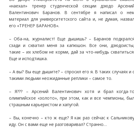
«наехал» тренер студенческой секции дзюдо Арсени
Валентинович Баранов. В сентябре я написал о не
материал для университетского сайта и, не думая, назва
его «ТРЕНЕР БАРАНОВ».
– Оба-на, журналист! Еще дышишь? – Баранов подкралс
сзади и схватил меня за капюшон. Все они, дзюдоисты
такие – их хлебом не корми, дай за что-нибудь схватиться
Еще и исподтишка.
– А вы? Вы еще дышите? – спросил его я. В таких случаях и 
такими людьми неожиданные реплики – самое то.
– Я??? – Арсений Валентинович хотя и брал когда-т
олимпийское «золото», при этом, как и все чемпионы, бы
страшным карьеристом и хапугой.
– Вы, конечно – кто ж еще? Я как раз сейчас к Сальников
иду. Он с вами еще не разговаривал? Странно…