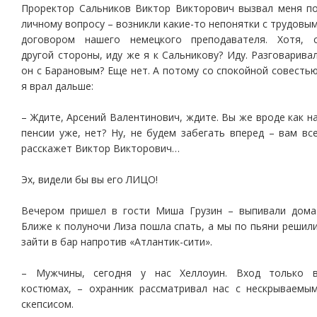
Проректор Сальников Виктор Викторович вызвал меня п
личному вопросу – возникли какие-то непонятки с трудовы
договором нашего немецкого преподавателя. Хотя, 
другой стороны, иду же я к Сальникову? Иду. Разговарива
он с Барановым? Еще нет. А потому со спокойной совесть
я врал дальше:
– Ждите, Арсений Валентинович, ждите. Вы же вроде как н
пенсии уже, нет? Ну, не будем забегать вперед – вам вс
расскажет Виктор Викторович…
Эх, видели бы вы его ЛИЦО!
Вечером пришел в гости Миша Грузин – выпивали дома
Ближе к полуночи Лиза пошла спать, а мы по пьяни решил
зайти в бар напротив «Атлантик-сити».
– Мужчины, сегодня у нас Хеллоуин. Вход только 
костюмах, – охранник рассматривал нас с нескрываемы
скепсисом.