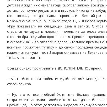
детстве я ждал их с начала года, смотрел запоем все игры 
до сих пор помню результаты и игроков. Никогда не забуду
как плакал, когда наши проиграли бельгийцам 
мексиканском Леоне. Мне было тогда 12, и я болел корью
Игру показывали на следующий день в записи. С утра 
старался не слушать новости – очень не хотелось знат
счет. Но брат случайно проговорился. Пришел с тренировк
и сказал: «Наши-то влетели в дополнительное время!» Но 
все-таки посмотрел ту игру и до самой последней секунд
наделялся на чудо – вот Заваров скидывает на Беланова, 
тот… А тот – мажет.
Всегда обидно проигрывать в ДОПОЛНИТЕЛЬНОЕ время.
– А кто был твоим любимым футболистом? Марадона? 
спросила Лиза.
– Ну, его-то все любили! Хотя мне больше нравилс
Сократес из Бразилии. Вообще-то я никогда не болел з
бразильцев, но этот долговязый бородач почему-то запа