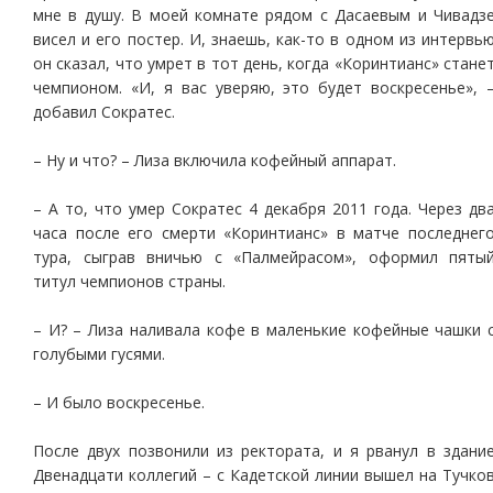
мне в душу. В моей комнате рядом с Дасаевым и Чивадз
висел и его постер. И, знаешь, как-то в одном из интервь
он сказал, что умрет в тот день, когда «Коринтианс» стане
чемпионом. «И, я вас уверяю, это будет воскресенье», 
добавил Сократес.
– Ну и что? – Лиза включила кофейный аппарат.
– А то, что умер Сократес 4 декабря 2011 года. Через дв
часа после его смерти «Коринтианс» в матче последнег
тура, сыграв вничью с «Палмейрасом», оформил пяты
титул чемпионов страны.
– И? – Лиза наливала кофе в маленькие кофейные чашки 
голубыми гусями.
– И было воскресенье.
После двух позвонили из ректората, и я рванул в здани
Двенадцати коллегий – с Кадетской линии вышел на Тучко