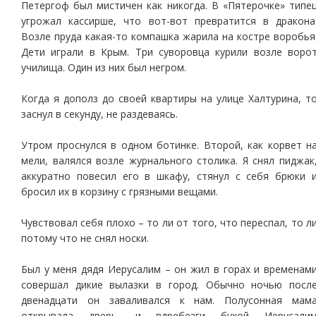
Петергоф был мистичен как никогда. В «Пятерочке» типе
угрожал кассирше, что вот-вот превратится в дракона
Возле пруда какая-то компашка жарила на костре воробья
Дети играли в Крым. Три суворовца курили возле воро
училища. Один из них был негром.
Когда я дополз до своей квартиры на улице Халтурина, т
заснул в секунду, не раздеваясь.
Утром проснулся в одном ботинке. Второй, как корвет н
мели, валялся возле журнального столика. Я снял пиджак
аккуратно повесил его в шкафу, стянул с себя брюки 
бросил их в корзину с грязными вещами.
Чувствовал себя плохо – то ли от того, что переспал, то л
потому что не снял носки.
Был у меня дядя Иерусалим – он жил в горах и временам
совершал дикие вылазки в город. Обычно ночью посл
двенадцати он заваливался к нам. Полусонная мам
открывала дверь, и вдребезги бухой Иерусали