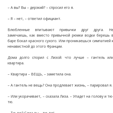
– А вы? Вы – дерзкий? – спросил его я.
– Я – нет, – ответил официант.
Влюбленные впитывают привычки друг друга. Н
замечаешь, как вместо привычной рюмки водки берешь 
баре бокал красного сухого. Или проникаешься симпатией 
ненавистной до этого Франции.
Дома долго спорил с Лизой: что лучше – гантель ил
квартира.
– Квартира – ВЕЩЬ, – заметила она.
– А гантель не вещь? Она продлевает жизнь, – парировал я.
– Или укорачивает, – сказала Лиза. – Упадет на голову и тю
тю.
– Тю-тю? Сама ты – тю-тю!