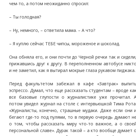
чем-то, а потом неожиданно спросил:
– Ты голодная?
– Ну, немного, – ответила мама. – А что?
– Я куплю сейчас ТЕБЕ чипсы, мороженое и шоколад.
Она обняла его, и они почти до Черной речки так и сидели
прижавшись друг к другу. В переполненном автобусе никт
и не заметил, как я вытирал мокрые глаза рукавом пиджака.
Перед факультетом забежал в кафе «Завтрак» выпит
эспрессо. Думал, что еще рассказать студентам – вроде ка
все базовые глупости о журналистике уже прочитал. 
потом увидел журнал на столе с интервьюшкой Тима Рота
«Журналисты, конечно, страшные мудаки. Даже если они 
бегают где-то под пулями, то в первую очередь думают н
о том, чтобы рассказать миру что-то важное, а о свое
персональной славе». Дурак такой – а кто вообще думает 