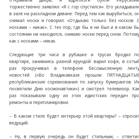
торжественно заявлял: «Я с гор спустился». Его укладывал
в зале на раскладном диване. Перед тем как вырубиться, о
снимал носки и говорил: «Отдыхаю только без носков. 
носками – никак». С тех пор, где бы я ни был и в каком б
состоянии ни находился, снимаю носки перед сном. Потом
как с носками – никак.
Следующие три часа в рубашке и трусах бродил п
квартире, занимаясь разной ерундой: варил кофе, в соты
раз прокручивал в телефоне бессмысленную лент
новостей («Во Владикавказе прошли ПЯТНАДЦАТЫ
республиканские соревнования по запуску бумерангов. И
посвятили Дню космонавтики») и смотрел телевизор. Ка
раз показывали одну из этих идиотских передач пр
ремонты и перепланировки.
– В каком стиле будет интерьер этой квартиры? – спроси
ведущий.
– Ну, в первую очередь он будет стильным, – ответи