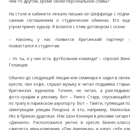
чем-то другом, кроме своей персональной славы?
На столе в кабинете лежало письмо из Шеффилда с подпи
санным соглашением о студенческих обменах. Его ещ
утром принес курьер. Я возился с этим договором с осени.
– Наконец у нас появится британский партнер! 
похвастался я студентам.
– Ух ты, а у них есть футбольная команда? – спросил Жен
Голанцев.
Обычно до следующей лекции или семинара я сидел в свое
кресле, пил кофе, слушал музыку и читал подшивки стары
британских журналов. Точнее, не читал, а разглядыва
фото-графии и рекламу. Вот – Ринго Старр, спускающийс
по трапу в парижском аэропорту. Вот – Твигги, гуляющая п
свингующим улицам Лондона. А это, например, Малколь
Икс в брюках-дудочках. Или Шон Коннери в рекламе сигаре
«Данхилл». Расположился уютно в кресле бизнес-класс
самолета авиа-компании «Пан Американ» и курит себе ка