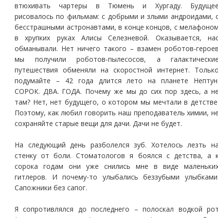
втюхивать чартеры в Тюмень и Хургаду. Будуще
рисовалось по фильмам: с добрыми и злыми андроидами, 
бесстрашными астронавтами, в конце концов, с мелафоно
в хрупких руках Алисы Селезневой. Оказывается, на
обманывали. Нет ничего такого – взамен роботов-герое
мы получили роботов-пылесосов, а галактически
путешествия обменяли на скоростной интернет. Тольк
подумайте – 42 года длится лето на планете Нептун
СОРОК. ДВА. ГОДА. Почему же мы до сих пор здесь, а н
там? Нет, нет будущего, о котором мы мечтали в детстве
Поэтому, как любил говорить наш преподаватель химии, н
сохраняйте старые вещи для дачи. Дачи не будет.
На следующий день разболелся зуб. Хотелось лезть н
стенку от боли. Стоматологов я боялся с детства, а 
сорока годам они уже снились мне в виде маленьки
гитлеров. И почему-то улыбались беззубыми улыбками
Сапожники без сапог.
Я сопротивлялся до последнего – полоскал водкой ро