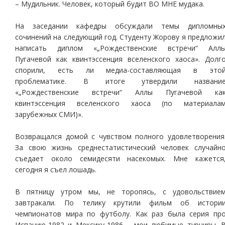
– Мудильник. Человек, который будит ВО МНЕ мудака.
На заседании кафедры обсуждали темы дипломны
сочинений на следующий год. Студенту Жорову я предложи
написать диплом «„Рождественские встречи“ Алл
Пугачевой как квинтэссенция вселенского хаоса». Долг
спорили, есть ли медиа-составляющая в это
проблематике. В итоге утвердили названи
«„Рождественские встречи“ Аллы Пугачевой ка
квинтэссенция вселенского хаоса (по материала
зарубежных СМИ)».
Возвращался домой с чувством полного удовлетворения
За свою жизнь среднестатистический человек случайн
съедает около семидесяти насекомых. Мне кажется
сегодня я съел лошадь.
В пятницу утром мы, не торопясь, с удовольствие
завтракали. По телику крутили фильм об истори
чемпионатов мира по футболу. Как раз была серия пр
Испанию-1982 и Мексику-1986 – мои любимые турниры. 