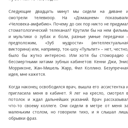
Следующие двадцать минут мы сидели на диване 
смотрели телевизор. На «Домашнем» показывал
«Человека-амфибию». Почему до сих пор никто не придума
стоматологический телеканал? Крутили бы на нем фильм
и мультики о зубах и боли, разные умные передачки 
предположим, «Зуб мудрости» (интеллектуальна
викторина) или, например, ток-шоу «Пульпит» – нет, честно
было бы жутко интересно. Или хотя бы стоморадио 
бессмертными хитами зубных кабинетов: Кенни Джи, Эни
Морриконе, Жан-Мишель Жарр, Фил Коллинз. Безупречна
идея, мне кажется.
Когда наконец освободился врач, вышла его ассистентка 
пригласила меня в кабинет. Я лег на кресло, смотрел 
потолок и ждал дальнейших указаний. Врач рассказыва
что-то своему коллеге. Они сидели в метре от меня з
маленьким столом, но говорили тихо, и я слышал лиш
обрывки фраз.