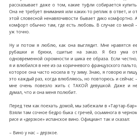
рассказывает даже о том, какие туфли собирается купить
Она не требует внимания или каких-то реплик в ответ, и о
этой словесной ненавязчивости бывает дико комфортно. 
комфорт обычно там, где есть любовь. В случае со мной 
уж точно.
Ну и потом я люблю, как она выглядит. Мне нравятся е
рубашки и брюки, сшитые на заказ. Я без ума о
одновременной скромности и шика ее образа. Если честно
я и влюбился в нее из-за коричневого французского пальто
которое она часто носила в ту зиму. Знаю, я говорю и пиш
это каждый раз, когда влюбляюсь, но повторюсь и сейчас 
мне очень повезло жить с ТАКОЙ девушкой. Даже и н
думал, что и она меня полюбит.
Перед тем как поехать домой, мы забежали в «Тартар-бар»
Взяли там сочное бедро быка с гречей, осьминога в черно
рисе и «дерзкое» испанское вино. Официант так и сказал:
– Вино у нас – дерзкое.