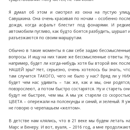
Я думал об этом и смотрел из окна на пустую улиц
Савушкина. Она очень красивая по ночам – особенно посл
дождя, когда асфальт блестит под фонарями. И редки
автомобили пугливо, как будто боятся разбудить, шуршат 
разъезжаются по своим маршрутам.
Обычно в такие моменты я сам себе задаю бессмысленны
вопросы. И ищу на них такие же бессмысленные ответы. Ну
например, будет ли когда-нибудь хотя бы второй век посл
НАШЕЙ эры? Нет, серьезно, очень хотелось бы знать, чт
там случится ТАКОГО, чего не было у нас? Вряд ли у НИ
будет чем нас удивить – так же, как и мы, они родятся
повзрослеют, а потом быстро состарятся. Ну и стареть он
будут не быстрее, чем мы. А мы уж старели со скорость
ЦВЕТА – опережали на полсекунды и синий, и зеленый. Я у
не говорю о черепашьем «желтом».
В детстве нам клялись, что в 21 веке мы будем летать н
Марс и Венеру. И вот, вуаля, – 2016 год, а мне продолжаю