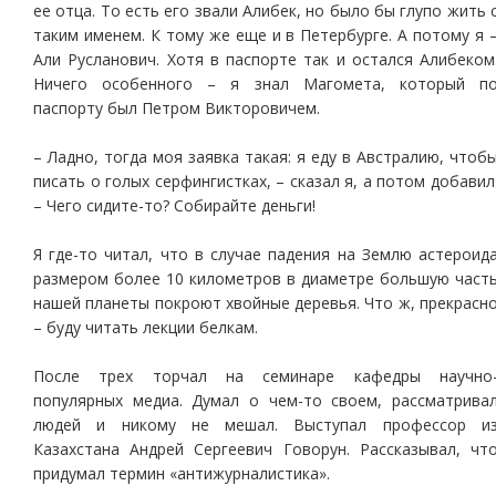
ее отца. То есть его звали Алибек, но было бы глупо жить 
таким именем. К тому же еще и в Петербурге. А потому я 
Али Русланович. Хотя в паспорте так и остался Алибеком
Ничего особенного – я знал Магомета, который п
паспорту был Петром Викторовичем.
– Ладно, тогда моя заявка такая: я еду в Австралию, чтоб
писать о голых серфингистках, – сказал я, а потом добавил
– Чего сидите-то? Собирайте деньги!
Я где-то читал, что в случае падения на Землю астероид
размером более 10 километров в диаметре большую част
нашей планеты покроют хвойные деревья. Что ж, прекрасн
– буду читать лекции белкам.
После трех торчал на семинаре кафедры научно
популярных медиа. Думал о чем-то своем, рассматрива
людей и никому не мешал. Выступал профессор и
Казахстана Андрей Сергеевич Говорун. Рассказывал, чт
придумал термин «антижурналистика».