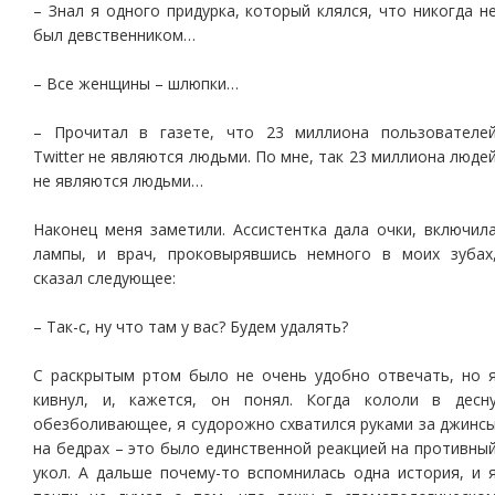
– Знал я одного придурка, который клялся, что никогда н
был девственником…
– Все женщины – шлюпки…
– Прочитал в газете, что 23 миллиона пользователе
Twitter не являются людьми. По мне, так 23 миллиона люде
не являются людьми…
Наконец меня заметили. Ассистентка дала очки, включил
лампы, и врач, проковырявшись немного в моих зубах
сказал следующее:
– Так-с, ну что там у вас? Будем удалять?
С раскрытым ртом было не очень удобно отвечать, но 
кивнул, и, кажется, он понял. Когда кололи в десн
обезболивающее, я судорожно схватился руками за джинс
на бедрах – это было единственной реакцией на противны
укол. А дальше почему-то вспомнилась одна история, и 