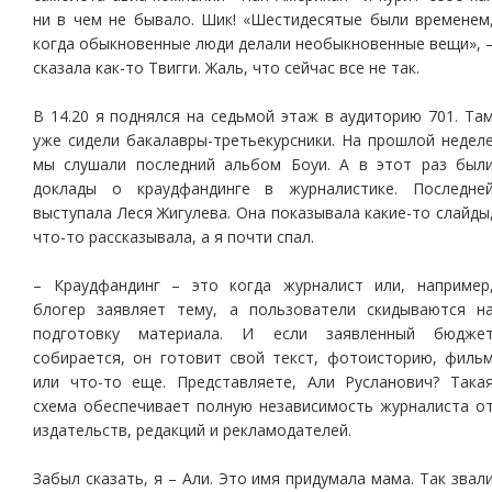
ни в чем не бывало. Шик! «Шестидесятые были временем
когда обыкновенные люди делали необыкновенные вещи», 
сказала как-то Твигги. Жаль, что сейчас все не так.
В 14.20 я поднялся на седьмой этаж в аудиторию 701. Та
уже сидели бакалавры-третьекурсники. На прошлой недел
мы слушали последний альбом Боуи. А в этот раз был
доклады о краудфандинге в журналистике. Последне
выступала Леся Жигулева. Она показывала какие-то слайды
что-то рассказывала, а я почти спал.
– Краудфандинг – это когда журналист или, например
блогер заявляет тему, а пользователи скидываются н
подготовку материала. И если заявленный бюдже
собирается, он готовит свой текст, фотоисторию, филь
или что-то еще. Представляете, Али Русланович? Така
схема обеспечивает полную независимость журналиста о
издательств, редакций и рекламодателей.
Забыл сказать, я – Али. Это имя придумала мама. Так звал