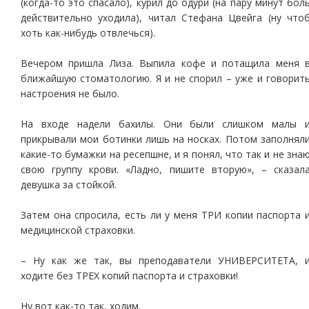
(когда-то это спасало), курил до одури (на пару минут бол
действительно уходила), читал Стефана Цвейга (ну что
хоть как-нибудь отвлечься).
Вечером пришла Лиза. Выпила кофе и потащила меня 
ближайшую стоматологию. Я и не спорил – уже и говорит
настроения не было.
На входе надели бахилы. Они были слишком малы 
прикрывали мои ботинки лишь на носках. Потом заполнял
какие-то бумажки на ресепшне, и я понял, что так и не зна
свою группу крови. «Ладно, пишите вторую», – сказал
девушка за стойкой.
Затем она спросила, есть ли у меня ТРИ копии паспорта 
медицинской страховки.
– Ну как же так, вы преподаватели УНИВЕРСИТЕТА, 
ходите без ТРЕХ копий паспорта и страховки!
Ну вот как-то так, ходим.