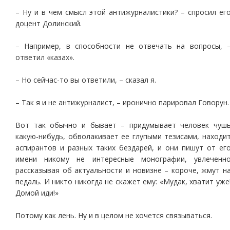
– Ну и в чем смысл этой антижурналистики? – спросил ег
доцент Долинский.
– Например, в способности не отвечать на вопросы, 
ответил «казах».
– Но сейчас-то вы ответили, – сказал я.
– Так я и не антижурналист, – иронично парировал Говорун.
Вот так обычно и бывает – придумывает человек чуш
какую-нибудь, обволакивает ее глупыми тезисами, находи
аспирантов и разных таких бездарей, и они пишут от ег
имени никому не интересные монографии, увлеченн
рассказывая об актуальности и новизне – короче, жмут н
педаль. И никто никогда не скажет ему: «Мудак, хватит уже
Домой иди!»
Потому как лень. Ну и в целом не хочется связываться.