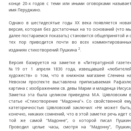
конце 20-х годов с теми или иными оговорками называе
имя Перуджино.
Однако в шестидесятые годы ХХ века появляется нова
версия, которая без достаточных на то оснований (что м
далее постараемся показать) становится общепринятой и 
тех пор приводится почти во всех комментированны
2
изданиях стихотворений Пушкина
.
Версия базируется на заметке в «Литературной газете
№19 от 1 апреля 1830 года, извещавшей «любителе
художеств» о том, что в книжном магазине Сленина н
Невском проспекте выставлена приписываемая Рафаэл
картина с изображением св. девы Марии и младенца Иисуса
Заметка эта была целиком приведена М.А. Цявловским 
статье «Стихотворение “Мадонна”». Со свойственной ем
категоричностью Цявловский заключил: «Не может быть
конечно, никаких сомнений, что в этой заметке речь идет 
той же самой “Мадонне”, о которой писал Пушкин
Проводил целые часы, смотря на “Мадонну”, Пушкин