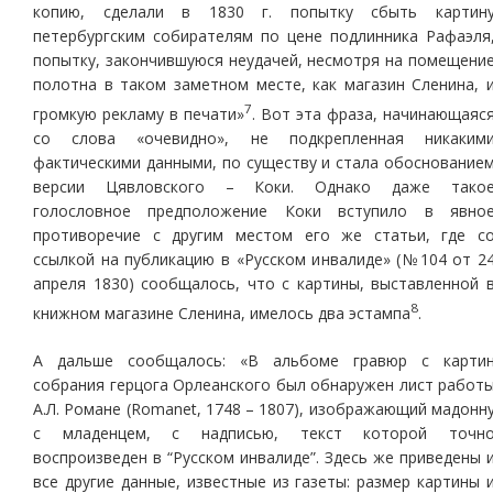
копию, сделали в 1830 г. попытку сбыть картин
петербургским собирателям по цене подлинника Рафаэля
попытку, закончившуюся неудачей, несмотря на помещени
полотна в таком заметном месте, как магазин Сленина, 
7
громкую рекламу в печати»
. Вот эта фраза, начинающаяс
со слова «очевидно», не подкрепленная никаким
фактическими данными, по существу и стала обоснование
версии Цявловского – Коки. Однако даже тако
голословное предположение Коки вступило в явно
противоречие с другим местом его же статьи, где с
ссылкой на публикацию в «Русском инвалиде» (№104 от 2
апреля 1830) сообщалось, что с картины, выставленной 
8
книжном магазине Сленина, имелось два эстампа
.
А дальше сообщалось: «В альбоме гравюр с карти
собрания герцога Орлеанского был обнаружен лист работ
А.Л. Романе (Romanet, 1748 – 1807), изображающий мадонн
с младенцем, с надписью, текст которой точн
воспроизведен в “Русском инвалиде”. Здесь же приведены 
все другие данные, известные из газеты: размер картины 