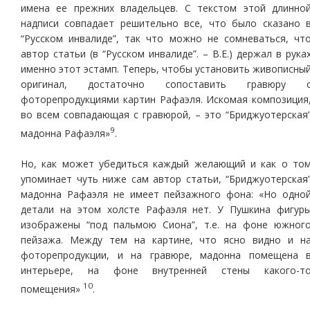
имена ее прежних владельцев. С текстом этой длинно
надписи совпадает решительно все, что было сказано 
“Русском инвалиде”, так что можно не сомневаться, чт
автор статьи (в “Русском инвалиде”. – В.Е.) держал в рука
именно этот эстамп. Теперь, чтобы установить живописны
оригинал, достаточно сопоставить гравюру 
фоторепродукциями картин Рафаэля. Искомая композиция
во всем совпадающая с гравюрой, – это “Бриджуотерская
9
мадонна Рафаэля»
.
Но, как может убедиться каждый желающий и как о то
упоминает чуть ниже сам автор статьи, “Бриджуотерская
мадонна Рафаэля не имеет пейзажного фона: «Но одно
детали на этом холсте Рафаэля нет. У Пушкина фигур
изображены “под пальмою Сиона”, т.е. на фоне южног
пейзажа. Между тем на картине, что ясно видно и н
фоторепродукции, и на гравюре, мадонна помещена 
интерьере, на фоне внутренней стены какого-т
10
помещения»
.