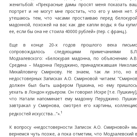
женитьбой: «Прекрасные дамы просят меня показать ва
портрет и не могут мне простить, что его у меня нет. 
утешаюсь тем, что часами простаиваю перед белокуро
мадонной, похожей на вас как две капли воды; я бы купи
ее, если бы она не стоила 40000 рублей» (пер. с франц.).
Еще в конце 20-х годов прошлого века письм
сопровождалось следующими примечаниями Б.Л
Модзалевского: «Белокурая мадонна, по объяснению А.В
Средина – Мадонна Перуджино, принадлежавшая Никола
Михайловичу Смирнову. Не знаем, так ли это, но 
недостоверных Записках А.О. Смирновой читаем: “Смирно
должен был быть шафером Пушкина, но ему пришлос
уехать в Лондон курьером. Он говорил Искре [т.е. Пушкину]
что Натали напоминает ему мадонну Перуджино. Пушки
завтракал у Смирнова, смотрел его картины, коллекци
1
редкостей искусства…”».
К вопросу «недостоверности Записок А.О. Смирновой» м
вернемся чуть позже, а пока отметим, что Модзалевский 