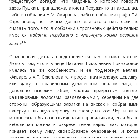
“существуют догадки, что мадонна, о которой говори
здесь Пушкин, принадлежала кисти Перуджино и находилас
либо в собрании Н.М. Смирнова, либо в собрании графа Г.А
Строганова, но точных данных для этого нет, если н
считать того, что в собрании Строгановых действительн
имеется
мадонна Перуджино с чуть-чуть косым разрезо
14
глаз
”»
.
Отмеченная деталь представляется нам весьма важной
Дело в том, что и в лице Натальи Николаевны Гончарово
имелась та же особенность, и ее подчеркнул Беляев
«Акварель А.П. Брюллова <…> рисует нам молодую девушку
или даму, с правильным удлиненным овалом лица, 
довольно высоким лбом, частью прикрытым светло
каштановыми волосами, разделенными у середины на дв
стороны, образующими завитки на висках и собранным
наверху в пышную коронку из свернутых кос. Черты лиц
можно было бы назвать идеально правильными, если бы н
небольшая косина в разрезе темно-карих глаз, котора
придает всему лицу своеобразное очарование. И когд
смотришь на него, становится понятным то насмешливо