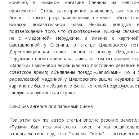
конечно, в книжном магазине Сленина на Невско
3
проспекте».
Столь категоричное заявление, как част
бывает с такого рода заявлениями, не имеет абсолютн
никакой доказательной базы. Никаких доводов 
подтверждение того, что стихотворение Пушкина связан
не с «Мадонной» Перуджино, а именно с картиной
выставленной у Сленина, в статье Цявловского нет
Дореволюционная точка зрения в пользу «Мадонны
Перуджино проигнорирована, лишь на том основании, чт
«Записки» Смирновой вновь (как это постоянно делалось 
советское время) объявлены псевдо-«Записками». Но и 
рафаэлевской мадонной у Цявловского вышла неувязка. 
картине не было пейзажного фона, который подразумевае
следующая пушкинская строка:
Одни без ангелов под пальмами Сиона.
При этом сам же автор статьи вполне резонно заметил
«Пушкин был исключительно точен, и мы решительн
отвергаем гипотезу, что “пальма Сиона” – поэтическо