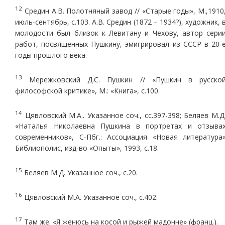
12
Средин А.В. Полотняный завод // «Старые годы», М.,1910
июль-сентябрь, с.103. А.В. Средин (1872 – 1934?), художник, 
молодости был близок к Левитану и Чехову, автор сери
работ, посвященных Пушкину, эмигрировал из СССР в 20-
годы прошлого века.
13
Мережковский Д.С. Пушкин // «Пушкин в русско
философской критике», М.: «Книга», с.100.
14
Цявловский М.А.. Указанное соч., сс.397-398; Беляев М.Д
«Наталья Николаевна Пушкина в портретах и отзыва
современников», С-Пбг.: Ассоциация «Новая литература
Библиополис, изд-во «Опыты», 1993, с.18.
15
Беляев М.Д. Указанное соч., с.20.
16
Цявловский М.А. Указанное соч., с.402.
17
Там же: «Я женюсь на косой и рыжей мадонне» (франц.).