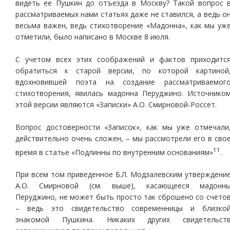
видеть ее Пушкин до отъезда в Москву? Такой вопрос 
рассматриваемых нами статьях даже не ставился, а ведь о
весьма важен, ведь стихотворение «Мадонна», как мы уж
отметили, было написано в Москве 8 июля.
С учетом всех этих соображений и фактов приходитс
обратиться к старой версии, по которой картиной
вдохновившей поэта на создание рассматриваемог
стихотворения, явилась мадонна Перуджино. Источнико
этой версии являются «Записки» А.О. Смирновой-Россет.
Вопрос достоверности «Записок», как мы уже отмечали
действительно очень сложен, – мы рассмотрели его в сво
11
время в статье «Подлинны по внутренним основаниям»
.
При всем том приведенное Б.Л. Модзалевским утверждени
А.О. Смирновой (см. выше), касающееся мадонн
Перуджино, не может быть просто так сброшено со счето
– ведь это свидетельство современницы и близко
знакомой Пушкина. Никаких других свидетельст