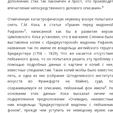
дополнение; стих так лаконичен и прост, что производи
4
впечатление непосредственного делового описания».
Отмеченную катастрофическую неувязку вскоре попыталс
снять Г.М. Кока, в статье «Пушкин перед мадонно
5
Рафаэля»
, написанной как бы в развитие верси
Цявловского. Кока установил, что в магазине Сленина был
выставлена копия с «Бриджуотерской» мадонны Рафаэля
названная так по имени ее владельца английского герцог
Бриджуотера (1758 – 1829). Что же касается отсутстви
пейзажного фона, то он попытался решить эту проблему 
помощью подробных данных о картине и копий с нее
известных специалистам. Таких копий якобы было известн
пять, и одна из них (собрание Штеделевского институт
искусств во Франкфурте на Майне), судя, п
6
сохранившемуся ее описанию, пейзажный фон имела
. Н
основании этих данных Кока высказал ничем н
подкрепленное предположение: «Очевидно, неизвестны
нам владельцы “Бриджуотерской мадонны с пейзажны
фоном”, прежде чем уступить ее немецкому музею ка