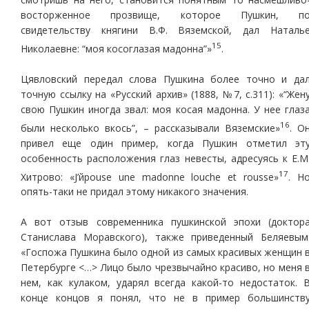
восторженное прозвище, которое Пушкин, п
свидетельству княгини В.Ф. Вяземской, дал Наталь
15
Николаевне: “моя косоглазая мадонна”»
.
Цявловский передал слова Пушкина более точно и да
точную ссылку на «Русский архив» (1888, №7, с.311): «“Жен
свою Пушкин иногда звал: моя косая мадонна. У нее глаз
16
были несколько вкось”, – рассказывали Вяземские»
. О
привел еще один пример, когда Пушкин отметил эт
особенность расположения глаз невесты, адресуясь к Е.М
17
Хитрово: «J’йpouse une madonne louche et rousse»
. Н
опять-таки не придал этому никакого значения.
А вот отзыв современника пушкинской эпохи (доктор
Станислава Моравского), также приведенный Беляевым
«Госпожа Пушкина было одной из самых красивых женщин 
Петербурге <…> Лицо было чрезвычайно красиво, но меня 
нем, как кулаком, ударял всегда какой-то недостаток. 
конце концов я понял, что не в пример большинств