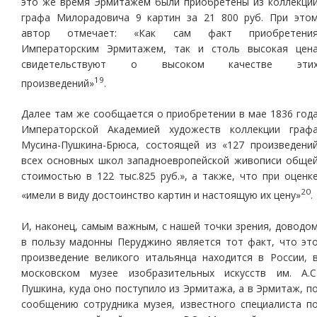
это же время Эрмитажем были приобретены из коллекци
графа Милорадовича 9 картин за 21 800 руб. При это
автор отмечает: «Как сам факт приобретени
Императорским Эрмитажем, так и столь высокая цен
свидетельствуют о высоком качестве эти
19
произведений»
.
Далее там же сообщается о приобретении в мае 1836 год
Императорской Академией художеств коллекции граф
Мусина-Пушкина-Брюса, состоящей из «127 произведени
всех основных школ западноевропейской живописи обще
стоимостью в 122 тыс.825 руб.», а также, что при оценк
20
«имели в виду достоинство картин и настоящую их цену»
.
И, наконец, самым важным, с нашей точки зрения, доводо
в пользу мадонны Перуджино является тот факт, что эт
произведение великого итальянца находится в России, 
московском музее изобразительных искусств им. А.С
Пушкина, куда оно поступило из Эрмитажа, а в Эрмитаж, п
сообщению сотрудника музея, известного специалиста п