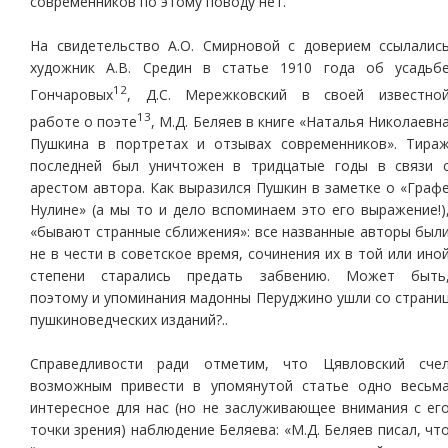
современников по этому поводу нет.
На свидетельство А.О. Смирновой с доверием ссылалис
художник А.В. Средин в статье 1910 года об усадьб
12
Гончаровых
, Д.С. Мережковский в своей известно
13
работе о поэте
, М.Д. Беляев в книге «Наталья Николаевн
Пушкина в портретах и отзывах современников». Тира
последней был уничтожен в тридцатые годы в связи 
арестом автора. Как выразился Пушкин в заметке о «Граф
Нулине» (а мы то и дело вспоминаем это его выражение!)
«бывают странные сближения»: все названные авторы был
не в чести в советское время, сочинения их в той или ино
степени старались предать забвению. Может быть
поэтому и упоминания мадонны Перуджино ушли со страни
пушкиноведческих изданий?..
Справедливости ради отметим, что Цявловский сче
возможным привести в упомянутой статье одно весьм
интересное для нас (но не заслуживающее внимания с ег
точки зрения) наблюдение Беляева: «М.Д. Беляев писал, чт