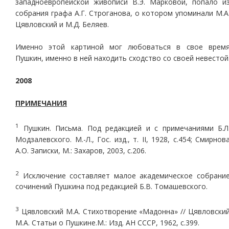
западноевропейской живописи В.Э. Марковой, попало и
собрания графа А.Г. Строганова, о котором упоминали М.А
Цявловский и М.Д. Беляев.
Именно этой картиной мог любоваться в свое врем
Пушкин, именно в ней находить сходство со своей невестой
2008
ПРИМЕЧАНИЯ
1
Пушкин. Письма. Под редакцией и с примечаниями Б.Л
Модзалевского. М.-Л., Гос. изд., т. II, 1928, с.454; Смирнов
А.О. Записки, М.: Захаров, 2003, с.206.
2
Исключение составляет малое академическое собрани
сочинений Пушкина под редакцией Б.В. Томашевского.
3
Цявловский М.А. Стихотворение «Мадонна» // Цявловски
М.А. Статьи о Пушкине.М.: Изд. АН СССР, 1962, с.399.