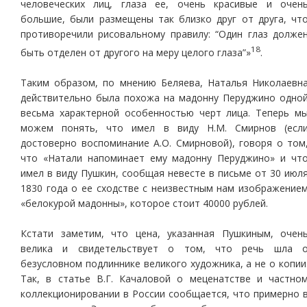
человеческих лиц, глаза ее, очень красивые и очен
большие, были размещены так близко друг от друга, чт
противоречили рисовальному правилу: “Один глаз долже
18
быть отделен от другого на меру целого глаза”»
.
Таким образом, по мнению Беляева, Наталья Николаевн
действительно была похожа на мадонну Перуджино одно
весьма характерной особенностью черт лица. Теперь м
можем понять, что имел в виду Н.М. Смирнов (есл
достоверно воспоминание А.О. Смирновой), говоря о том
что «Натали напоминает ему мадонну Перуджино» и чт
имел в виду Пушкин, сообщая невесте в письме от 30 июл
1830 года о ее сходстве с неизвестным нам изображение
«белокурой мадонны», которое стоит 40000 рублей.
Кстати заметим, что цена, указанная Пушкиным, очен
велика и свидетельствует о том, что речь шла 
безусловном подлиннике великого художника, а не о копии
Так, в статье В.Г. Качаловой о меценатстве и частно
коллекционировании в России сообщается, что примерно 