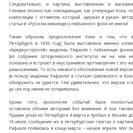
Следовательно, и картина, выставленная в магазин
Сленина (полностью совпадающая, как утверждал Кока, п
композиции с эстампом, который «держал в руках» авто
статьи в «Русском инвалиде») пейзажного фона не имела!
Таким образом, предположение Коки о том, что 
Петербурге в 1830 году была выставлена именно копи
«Бриджуотерской» мадонны Рафаэля с пейзажным фоно
(из собрания Штеделевского института) ни на чем н
основано и вступает в неустранимое противоречие с его ж
разысканиями. То есть никакого обоснования новой верси
(в пользу мадонны Рафаэля) в статьях Цявовского и Кок
обнаружить не удается. Тем удивительнее, что версия эт
до сих пор никем не оспаривалась.
Кроме того, хронология событий была полность
оставлена обоими авторами без внимания. А она такова
Пушкин уехал из Петербурга 4 марта и пробыл в Москве д
16 июля, сообщения же в петербургских газетах о картин
Рафаэля появились в конце марта – начале апреля. Мог л