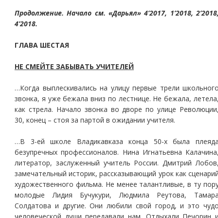
Продолжение. Начало см. «Дарьял» 4’2017, 1’2018, 2’2018
4’2018.
ГЛАВА ШЕСТАЯ
НЕ СМЕЙТЕ ЗАБЫВАТЬ УЧИТЕЛЕЙ
…Когда выплескивались на улицу первые трели школьног
звонка, я уже бежала вниз по лестнице. Не бежала, летела
как стрела. Начало звонка во дворе по улице Революции
30, конец – стоя за партой в ожидании учителя.
…В 3-ей школе Владикавказа конца 50-х была плеяд
безупречных профессионалов. Нина Игнатьевна Калачина
литератор, заслуженный учитель России. Дмитрий Лобов
замечательный историк, рассказывающий урок как сценари
художественного фильма. Не менее талантливые, в ту пор
молодые Лидия Бучукури, Людмила Реутова, Тамар
Солдатова и другие. Они любили свой город, и это чуд
человеческой души передавали нам. Отдыхали Печорин 