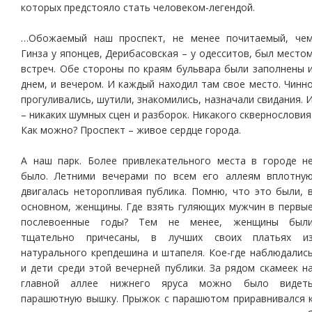
которых предстояло стать человеком-легендой.
…Обожаемый наш проспект, не менее почитаемый, че
Гинза у японцев, Дерибасовская – у одесситов, был место
встреч. Обе стороны по краям бульвара были заполнены 
днем, и вечером. И каждый находил там свое место. Чинн
прогуливались, шутили, знакомились, назначали свидания. 
– никаких шумных сцен и разборок. Никакого сквернословия
Как можно? Проспект – живое сердце города.
А наш парк. Более привлекательного места в городе н
было. Летними вечерами по всем его аллеям вплотну
двигалась неторопливая публика. Помню, что это были, 
основном, женщины. Где взять гуляющих мужчин в первы
послевоенные годы? Тем не менее, женщины был
тщательно причесаны, в лучших своих платьях и
натурального крепдешина и штапеля. Кое-где наблюдалис
и дети среди этой вечерней публики. За рядом скамеек н
главной аллее нижнего яруса можно было видет
парашютную вышку. Прыжок с парашютом приравнивался 