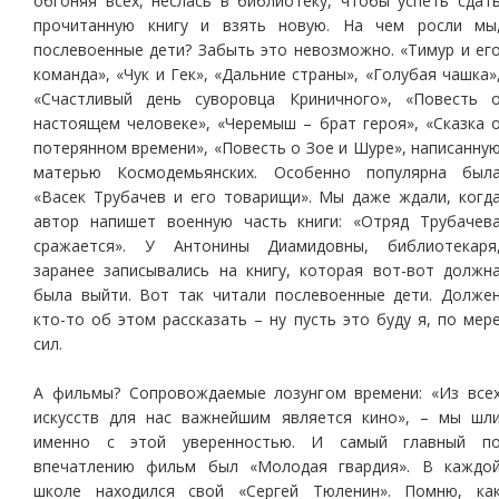
обгоняя всех, неслась в библиотеку, чтобы успеть сдат
прочитанную книгу и взять новую. На чем росли мы
послевоенные дети? Забыть это невозможно. «Тимур и ег
команда», «Чук и Гек», «Дальние страны», «Голубая чашка»
«Счастливый день суворовца Криничного», «Повесть 
настоящем человеке», «Черемыш – брат героя», «Сказка 
потерянном времени», «Повесть о Зое и Шуре», написанну
матерью Космодемьянских. Особенно популярна был
«Васек Трубачев и его товарищи». Мы даже ждали, когд
автор напишет военную часть книги: «Отряд Трубачев
сражается». У Антонины Диамидовны, библиотекаря
заранее записывались на книгу, которая вот-вот должн
была выйти. Вот так читали послевоенные дети. Долже
кто-то об этом рассказать – ну пусть это буду я, по мер
сил.
А фильмы? Сопровождаемые лозунгом времени: «Из все
искусств для нас важнейшим является кино», – мы шл
именно с этой уверенностью. И самый главный п
впечатлению фильм был «Молодая гвардия». В каждо
школе находился свой «Сергей Тюленин». Помню, ка