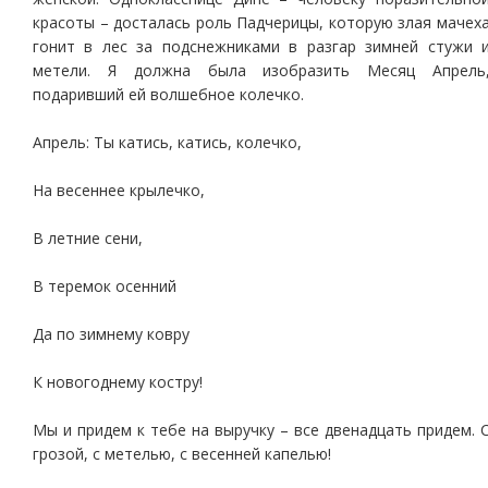
красоты – досталась роль Падчерицы, которую злая мачех
гонит в лес за подснежниками в разгар зимней стужи 
метели. Я должна была изобразить Месяц Апрель
подаривший ей волшебное колечко.
Апрель: Ты катись, катись, колечко,
На весеннее крылечко,
В летние сени,
В теремок осенний
Да по зимнему ковру
К новогоднему костру!
Мы и придем к тебе на выручку – все двенадцать придем. 
грозой, с метелью, с весенней капелью!