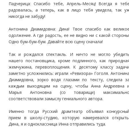
Падчерица: Спасибо тебе, Апрель-Месяц! Всегда я теб
радовалась, а теперь, как в лицо тебя увидела, так у
никогда не забуду!
Антонина Диамидовна: Дина! Твое спасибо как велико
одолжение. А где радость, ее не видно ни с какой стороны
Одно бум-бум-бум. Давайте всю сцену сначала!
Так и рождался спектакль. И ничто не могло убедит
нашего постановщика, кроме подлинного, как природна
жемчужина, перевоплощения. К десятому классу задач
заметно усложнились: играли «Ревизора» Гоголя. Антонин
Диамидовна, зорко водя глазами по тексту, следила з
каждым выходящим на сцену, чтобы Анна Андреевна 
Марья Антоновна (со товарищи) максимальн
соответствовали замыслу гениального автора.
Именно тогда Русский драмтеатр объявил конкурсны
прием в школу-студию, которую намеревался открыть
Дина, я и одноклассница Инна отправились туда.