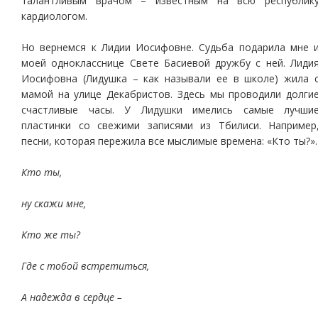
талантливым врачом – известным на всю республик
кардиологом.
Но вернемся к Лидии Иосифовне. Судьба подарила мне 
моей однокласснице Свете Басиевой дружбу с ней. Лиди
Иосифовна (Лидушка – как называли ее в школе) жила 
мамой на улице Декабристов. Здесь мы проводили долги
счастливые часы. У Лидушки имелись самые лучши
пластинки со свежими записями из Тбилиси. Например
песни, которая пережила все мыслимые времена: «Кто ты?».
Кто ты,
ну скажи мне,
Кто же ты?
Где с тобой встретиться,
А надежда в сердце –