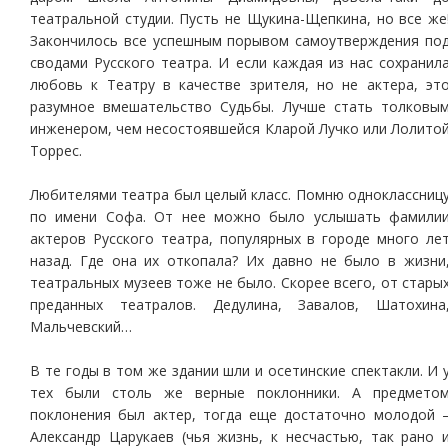
театральной студии. Пусть не Щукина-Щепкина, но все же
Закончилось все успешным порывом самоутверждения по
сводами Русского театра. И если каждая из нас сохранил
любовь к Театру в качестве зрителя, но не актера, эт
разумное вмешательство Судьбы. Лучше стать толковы
инженером, чем несостоявшейся Кларой Лучко или Лолито
Торрес.
Любителями театра был целый класс. Помню одноклассниц
по имени Софа. От нее можно было услышать фамили
актеров Русского театра, популярных в городе много ле
назад. Где она их откопала? Их давно не было в жизни
театральных музеев тоже не было. Скорее всего, от стары
преданных театралов. Дедулина, Завалов, Шатохина
Мальчевский…
В те годы в том же здании шли и осетинские спектакли. И 
тех были столь же верные поклонники. А предмето
поклонения был актер, тогда еще достаточно молодой 
Александр Царукаев (чья жизнь, к несчастью, так рано 