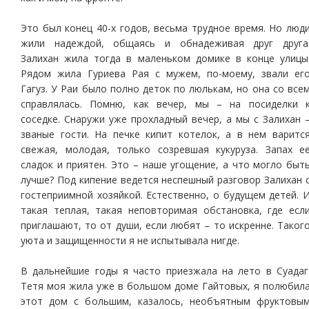
Это был конец 40-х годов, весьма трудное время. Но люд
жили надеждой, общаясь и обнадеживая друг друга
Залихан жила тогда в маленьком домике в конце улицы
Рядом жила Гуриева Рая с мужем, по-моему, звали ег
Гагуз. У Раи было полно деток по люлькам, но она со все
справлялась. Помню, как вечер, мы – на посиделки 
соседке. Снаружи уже прохладный вечер, а мы с Залихан 
званые гости. На печке кипит котелок, а в нем варитс
свежая, молодая, только созревшая кукуруза. Запах е
сладок и приятен. Это – наше угощение, а что могло быт
лучше? Под кипение ведется неспешный разговор Залихан 
гостеприимной хозяйкой. Естественно, о будущем детей. 
такая теплая, такая неповторимая обстановка, где есл
приглашают, то от души, если любят – то искренне. Таког
уюта и защищенности я не испытывала нигде.
В дальнейшие годы я часто приезжала на лето в Суадаг
Тетя моя жила уже в большом доме Гайтовых, я полюбил
этот дом с большим, казалось, необъятным фруктовы