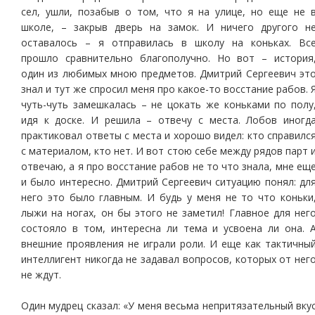
сел, ушли, позабыв о том, что я на улице, но еще не 
школе, – закрыв дверь на замок. И ничего другого н
оставалось – я отправилась в школу на коньках. Вс
прошло сравнительно благополучно. Но вот – история
один из любимых мною предметов. Дмитрий Сергеевич эт
знал и тут же спросил меня про какое-то восстание рабов. 
чуть-чуть замешкалась – не цокать же коньками по полу
идя к доске. И решила – отвечу с места. Лобов иногд
практиковал ответы с места и хорошо видел: кто справилс
с материалом, кто нет. И вот стою себе между рядов парт 
отвечаю, а я про восстание рабов не то что знала, мне ещ
и было интересно. Дмитрий Сергеевич ситуацию понял: дл
него это было главным. И будь у меня не то что коньки
лыжи на ногах, он бы этого не заметил! Главное для нег
состояло в том, интересна ли тема и усвоена ли она. 
внешние проявления не играли роли. И еще как тактичны
интеллигент никогда не задавал вопросов, которых от нег
не ждут.
Один мудрец сказал: «У меня весьма непритязательный вку