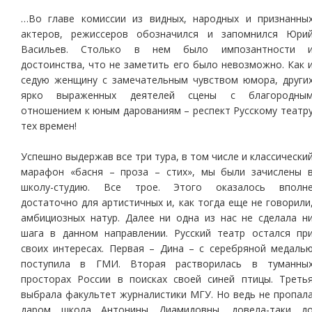
…Во главе комиссии из видных, народных и признанны
актеров, режиссеров обозначился и запомнился Юри
Васильев. Столько в нем было импозантности 
достоинства, что не заметить его было невозможно. Как 
седую женщину с замечательным чувством юмора, други
ярко выраженных деятелей сцены с благородны
отношением к юным дарованиям – респект Русскому театр
тех времен!
Успешно выдержав все три тура, в том числе и классически
марафон «басня – проза – стих», мы были зачислены 
школу-студию. Все трое. Этого оказалось вполн
достаточно для артистичных и, как тогда еще не говорили
амбициозных натур. Далее ни одна из нас не сделала н
шага в данном направлении. Русский театр остался пр
своих интересах. Первая – Дина – с серебряной медаль
поступила в ГМИ. Вторая растворилась в туманны
просторах России в поисках своей синей птицы. Треть
выбрала факультет журналистики МГУ. Но ведь не пропал
даром школа Антонины Диамидовны, довела-таки д