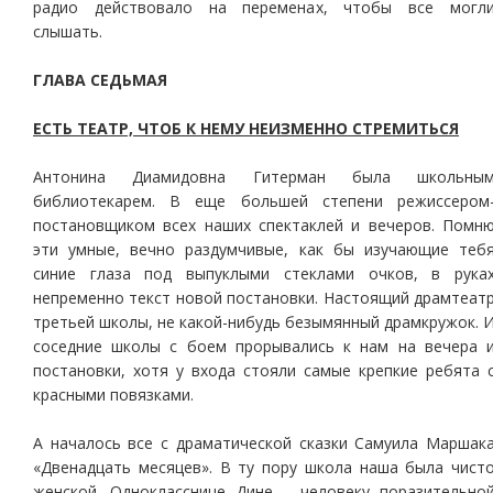
радио действовало на переменах, чтобы все могл
слышать.
ГЛАВА СЕДЬМАЯ
ЕСТЬ ТЕАТР, ЧТОБ К НЕМУ НЕИЗМЕННО СТРЕМИТЬСЯ
Антонина Диамидовна Гитерман была школьны
библиотекарем. В еще большей степени режиссером
постановщиком всех наших спектаклей и вечеров. Помн
эти умные, вечно раздумчивые, как бы изучающие теб
синие глаза под выпуклыми стеклами очков, в рука
непременно текст новой постановки. Настоящий драмтеат
третьей школы, не какой-нибудь безымянный драмкружок. 
соседние школы с боем прорывались к нам на вечера 
постановки, хотя у входа стояли самые крепкие ребята 
красными повязками.
А началось все с драматической сказки Самуила Маршак
«Двенадцать месяцев». В ту пору школа наша была чист
женской. Однокласснице Дине – человеку поразительно