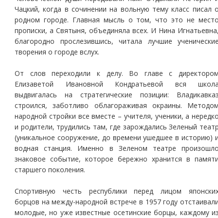
Чацкий, когда в сочинении на вольную тему класс писал 
родном городе. Главная мысль о том, что это не мест
прописки, а Святыня, объединяла всех. И Нина Игнатьевна
благородно прослезившись, читала лучшие ученически
творения о городе вслух.
От слов переходили к делу. Во главе с директоро
Елизаветой Ивановной Кондратьевой вся школ
выдвигалась на стратегические позиции: Владикавка
строился, заботливо облагораживая окраины. Методо
народной стройки все вместе – учителя, ученики, а нередк
и родители, трудились там, где зарождались Зеленый теат
(уникальное сооружение, до времени ушедшее в историю) 
водная станция. Именно в Зеленом театре произошл
знаковое событие, которое бережно хранится в памят
старшего поколения.
Спортивную честь республики перед лицом японски
борцов на между-народной встрече в 1957 году отстаивал
молодые, но уже известные осетинские борцы, каждому и