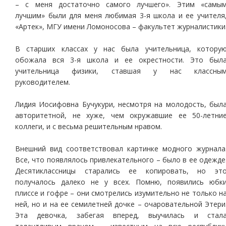
– с меня достаточно самого лучшего». Этим «самы
лучшим» были для меня любимая 3-я школа и ее учителя
«Артек», МГУ имени Ломоносова – факультет журналистики
В старших классах у нас была учительница, котору
обожала вся 3-я школа и ее окрестности. Это был
учительница физики, ставшая у нас классны
руководителем.
Лидия Иосифовна Бучукури, несмотря на молодость, был
авторитетной, не хуже, чем окружавшие ее 50-летни
коллеги, и с весьма решительным нравом.
Внешний вид соответствовал картинке модного журнала
Все, что появлялось привлекательного – было в ее одежде
Десятиклассницы старались ее копировать, но эт
получалось далеко не у всех. Помню, появились юбк
плиссе и гофре – они смотрелись изумительно не только н
ней, но и на ее семилетней дочке – очаровательной Этери
Эта девочка, забегая вперед, выучилась и стал