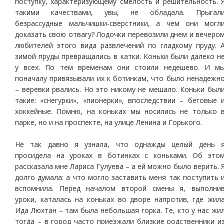
поступку, характеризующему смелость и решительность. 
такими качествами, увы, не обладала. Прыгал
безрассудные мальчишки-сверстники, а чем они могл
доказать свою отвагу? Лодочки перевозили днем и вечеро
любителей этого вида развлечений по гладкому пруду. 
зимой пруды превращались в катки. Коньки были далеко н
у всех. По тем временам они стоили недешево. И м
поначалу привязывали их к ботинкам, что было ненадежн
– веревки рвались. Но это никому не мешало. Коньки был
такие: «снегурки», «пионерки», впоследствии – беговые 
хоккейные. Помню, на коньках мы носились не только 
парке, но и на проспекте, на улице Ленина и Горького.
Не так давно я узнала, что однажды целый день 
просидела на уроках в ботинках с коньками. Об это
рассказала мне Лариса Гулуева – а ей можно было верить. 
долго думала: а что могло заставить меня так поступить 
вспомнила. Перед началом второй смены я, выполни
уроки, каталась на коньках во дворе напротив, где жил
Ида Люхтан – там была небольшая горка. Те, кто у нас жи
тогда – в город часто приезжали близкие родственники и