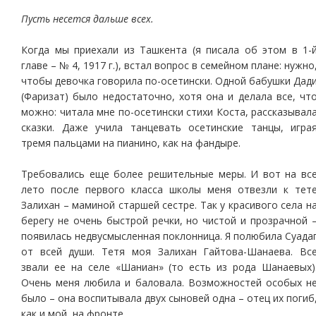
Пусть несется дальше всех.
Когда мы приехали из Ташкента (я писала об этом в 1-
главе – № 4, 1917 г.), встал вопрос в семейном плане: нужно
чтобы девочка говорила по-осетински. Одной бабушки Дад
(Фаризат) было недостаточно, хотя она и делала все, чт
можно: читала мне по-осетински стихи Коста, рассказывал
сказки. Даже учила танцевать осетинские танцы, игра
тремя пальцами на пианино, как на фандыре.
Требовались еще более решительные меры. И вот на вс
лето после первого класса школы меня отвезли к тет
Залихан – маминой старшей сестре. Так у красивого села н
берегу не очень быстрой речки, но чистой и прозрачной 
появилась недвусмысленная поклонница. Я полюбила Суада
от всей души. Тетя моя Залихан Гайтова-Шанаева. Вс
звали ее на селе «Шаниан» (то есть из рода Шанаевых)
Очень меня любила и баловала. Возможностей особых н
было – она воспитывала двух сыновей одна – отец их погиб
как и мой, на фронте.