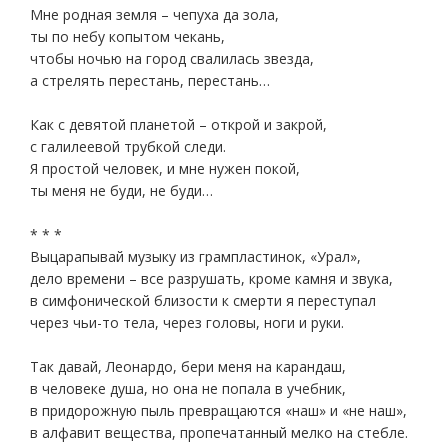
Мне родная земля – чепуха да зола,
ты по небу копытом чекань,
чтобы ночью на город свалилась звезда,
а стрелять перестань, перестань…
Как с девятой планетой – открой и закрой,
с галилеевой трубкой следи.
Я простой человек, и мне нужен покой,
ты меня не буди, не буди…
* * *
Выцарапывай музыку из грампластинок, «Урал»,
дело времени – все разрушать, кроме камня и звука,
в симфонической близости к смерти я переступал
через чьи-то тела, через головы, ноги и руки.
Так давай, Леонардо, бери меня на карандаш,
в человеке душа, но она не попала в учебник,
в придорожную пыль превращаются «наш» и «не наш»,
в алфавит вещества, пропечатанный мелко на стебле.