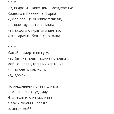
* * *
Я дна достиг. Живущим в междуречье
Кривого и Казенного Торца
чужое солнце обжигает плечи,
и падает душистая пыльца
из каждого открытого цветка,
как старая побелка с потолка.
* * *
Давай о смерти ни гугу,
кто был не прав – война поправит,
мой голос внутренний картавит,
и я по снегу, как могу,
иду домой.
Но медленней ползет улитка,
чем я (во сне) туда иду.
Что, если это не молитва,
а так – губами шевелю,
о, ангел мой?