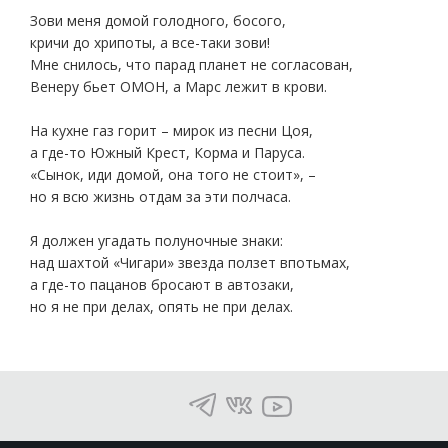
Зови меня домой голодного, босого,
кричи до хрипоты, а все-таки зови!
Мне снилось, что парад планет не согласован,
Венеру бьет ОМОН, а Марс лежит в крови.
На кухне газ горит – мирок из песни Цоя,
а где-то Южный Крест, Корма и Паруса.
«Сынок, иди домой, она того не стоит», –
но я всю жизнь отдам за эти полчаса.
Я должен угадать полуночные знаки:
над шахтой «Чигари» звезда ползет впотьмах,
а где-то пацанов бросают в автозаки,
но я не при делах, опять не при делах.