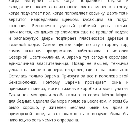
когда вытирает стол, когда поправляет стулья 
складывает плохо отпечатанные листы меню в стопку
когда подметает пол, когда поправляет косынку. Вертится 
вертится надоедливым щенком, кусающим за подо
сознания. Бесконечно душный рабочий день тольк
начинается, кондиционер сломался еще на прошлой недел
и распахнутую дверь подпирает пластиковое деревце 
тяжелой кадке. Самое пустое кафе по эту сторону гор
самая пыльная придорожная забегаловка в истори
Северной Осетии-Алании. А Зарема тут сегодня королева
единоличная властительница. Повар не вышел, техничк
уехала на море к дочери, владелец где-то на шашлыках
Осталась только Зарема. Прислуга за все и королева это
бензоколонки. Поэтому Зарема протирает окна 
принимает привоз, носит тяжелые коробки и моет унитаз
Такая вот монаршая особа сильно за сорок. Меган Марк
для бедных. Сделали бы море прямо за Бесланом. И всем б
было хорошо, у жителей Беслана были бы дома 
приморской зоне, а эта влажность в воздухе была б
наконец-то хоть чем-то оправдана.