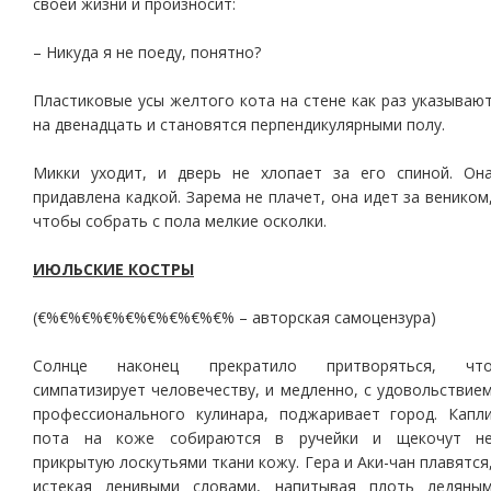
своей жизни и произносит:
– Никуда я не поеду, понятно?
Пластиковые усы желтого кота на стене как раз указываю
на двенадцать и становятся перпендикулярными полу.
Микки уходит, и дверь не хлопает за его спиной. Он
придавлена кадкой. Зарема не плачет, она идет за веником
чтобы собрать с пола мелкие осколки.
ИЮЛЬСКИЕ КОСТРЫ
(€%€%€%€%€%€%€%€%€% – авторская самоцензура)
Солнце наконец прекратило притворяться, чт
симпатизирует человечеству, и медленно, с удовольствие
профессионального кулинара, поджаривает город. Капл
пота на коже собираются в ручейки и щекочут н
прикрытую лоскутьями ткани кожу. Гера и Аки-чан плавятся
истекая ленивыми словами, напитывая плоть ледяны