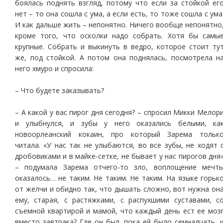
боялась поднять взгляд, потому что если за стойкой ег
нет – то она сошла с ума, а если есть, то тоже сошла с ума
И как дальше жить – непонятно. Ничего вообще непонятно
кроме того, что осколки надо собрать. Хотя бы самы
крупные. Собрать и выкинуть в ведро, которое стоит ту
же, под стойкой. А потом она поднялась, посмотрела н
него хмуро и спросила:
– Что будете заказывать?
– А какой у вас пирог дня сегодня? – спросил Микки Мелор
и улыбнулся, и зубы у него оказались белыми, ка
новоорлеанский кокаин, про который Зарема тольк
читала. «У нас так не улыбаются, во все зубы, не ходят 
дробовиками и в майке-сетке, не бывает у нас пирогов дня
– подумала Зарема отчего-то зло, воплощение мечт
оказалось… не таким. Не таким. Не таким. На языке горьк
от желчи и обидно так, что дышать сложно, вот нужна он
ему, старая, с растяжками, с распухшими суставами, с
съемной квартирой и мамой, что каждый день ест ее моз
вместо завтрака? Где он был, пока ей было семнадцать, 