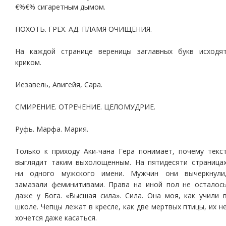
€%€% сигаретным дымом.
ПОХОТЬ. ГРЕХ. АД. ПЛАМЯ ОЧИЩЕНИЯ.
На каждой странице вереницы заглавных букв исходя
криком.
Иезавель, Авигейя, Сара.
СМИРЕНИЕ. ОТРЕЧЕНИЕ. ЦЕЛОМУДРИЕ.
Руфь. Марфа. Мария.
Только к приходу Аки-чана Гера понимает, почему текс
выглядит таким выхолощенным. На пятидесяти страница
ни одного мужского имени. Мужчин они вычеркнули
замазали феминитивами. Права на иной пол не осталос
даже у Бога. «Высшая сила». Сила. Она моя, как учили 
школе. Чепцы лежат в кресле, как две мертвых птицы, их н
хочется даже касаться.