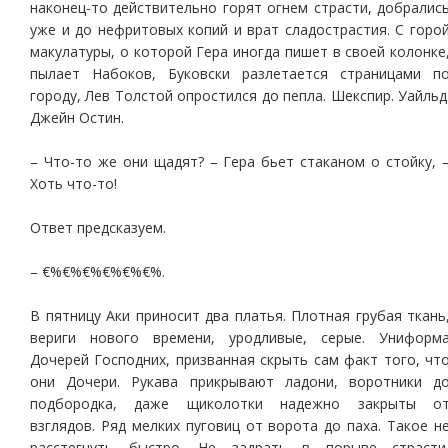
наконец-то действительно горят огнем страсти, добралис
уже и до нефритовых копий и врат сладострастия. С горо
макулатуры, о которой Гера иногда пишет в своей колонке
пылает Набоков, Буковски разлетается страницами п
городу, Лев Толстой опростился до пепла. Шекспир. Уайльд
Джейн Остин.
– Что-то же они щадят? – Гера бьет стаканом о стойку, 
Хоть что-то!
Ответ предсказуем.
– €%€%€%€%€%€%.
В пятницу Аки приносит два платья. Плотная грубая ткань
вериги нового времени, уродливые, серые. Униформ
Дочерей Господних, призванная скрыть сам факт того, чт
они Дочери. Рукава прикрывают ладони, воротники д
подбородка, даже щиколотки надежно закрыты о
взглядов. Ряд мелких пуговиц от ворота до паха. Такое н
расстегнуть быстро. Не задрать в порыве страсти