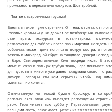
промежность перехвачена лоскутом. Шов тройной.
– Платье с встроенными трусами?
Влезть в такое – уже отречение. От тела, от лета, от плоти
Розовые кроличьи ушки дрожат от возбуждения. Вылазка 
стан врага, экскурсия в тоталитаризм, отлично
развлечение для субботы после пары мартини. Посидеть н
собрании, может даже поплясать вокруг костра, а пото
зажечь в маскарадной сбруе на танцполе. Дочери Господн
в баре. Светопреставление. Снег посреди июля. В это
момент, сжав в пальцах грубую ткань, Гера понимает, чт
для пустоты в животе уже давно придумали слово – страх
Дочери Господни слишком серьезны чтобы над ним
смеяться, но хочется.
Отпечатанную на плохой бумаге брошюру, в которо
расплывшаяся алая «о» выглядит распахнутым страсть
ртом, Гера читает всю субботу. Переворачивает двум
пальцами листы, закусывает цитаты из €%€%€%€%€%€%€