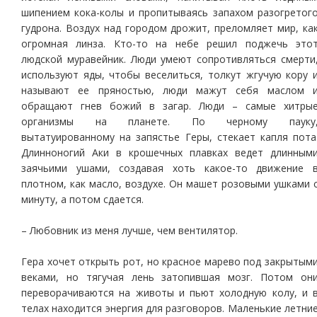
шипением кока-колы и пропитываясь запахом разогретог
гудрона. Воздух над городом дрожит, преломляет мир, ка
огромная линза. Кто-то на небе решил поджечь это
людской муравейник. Люди умеют сопротивляться смерти
используют яды, чтобы веселиться, толкут жгучую кору 
называют ее пряностью, люди мажут себя маслом 
обращают гнев божий в загар. Люди – самые хитры
организмы на планете. По черному пауку
вытатуированному на запястье Геры, стекает капля пота
Длинноногий Аки в крошечных плавках ведет длинным
заячьими ушами, создавая хоть какое-то движение 
плотном, как масло, воздухе. Он машет розовыми ушками 
минуту, а потом сдается.
– Любовник из меня лучше, чем вентилятор.
Гера хочет открыть рот, но красное марево под закрытым
веками, но тягучая лень затопившая мозг. Потом он
переворачиваются на животы и пьют холодную колу, и 
телах находится энергия для разговоров. Маленькие летни