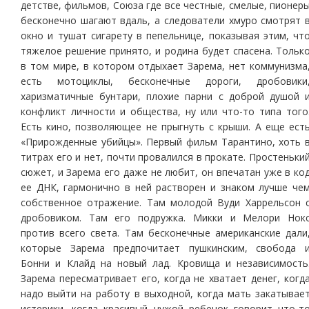
детстве, фильмов, Союза где все честные, смелые, пионер
бесконечно шагают вдаль, а следователи хмуро смотрят 
окно и тушат сигарету в пепельнице, показывая этим, чт
тяжелое решение принято, и родина будет спасена. Тольк
в том мире, в котором отдыхает Зарема, нет коммунизма
есть мотоциклы, бесконечные дороги, дробовики
харизматичные бунтари, плохие парни с доброй душой 
конфликт личности и общества, ну или что-то типа того
Есть кино, позволяющее не прыгнуть с крыши. А еще ест
«Прирожденные убийцы». Первый фильм Тарантино, хоть 
титрах его и нет, почти провалился в прокате. Простеньки
сюжет, и Зарема его даже не любит, он впечатан уже в ко
ее ДНК, гармонично в ней растворен и знаком лучше че
собственное отражение. Там молодой Вуди Харрельсон 
дробовиком. Там его подружка. Микки и Мелори Нок
против всего света. Там бесконечные американские дали
которые Зарема предпочитает пушкинским, свобода 
Бонни и Клайд на новый лад. Кровища и независимость
Зарема пересматривает его, когда не хватает денег, когд
надо выйти на работу в выходной, когда мать закатывае
истерики, когда красивый чужой ребенок говорит что-т