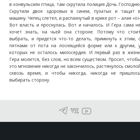
в конвульсиях птица, там скрутила полиция Дочь Господню
Скрутили двое здоровых в синем, пузатых и тащат 
машину. Чепец слетел, и распахнутый в крике рот – алая «о»
Вот власть и проснулась. Вот и началось. И Гера сама н
хочет знать, на чьей она стороне. Потому что стои
выбрать, и придется что-то делать, примкнуть к этим, 
пятнами от пота на лоснящейся форме или к другим, 
которых не осталось милосердия. И первый раз в жизн
Гера молится, без слов, но всем существом. Просит, чтоб
это мгновение никогда не закончилось, растянулось смоло
сквозь время, и чтобы никогда, никогда не пришлос
выбирать сторону.