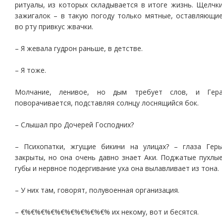
ритуалы, из которых складывается в итоге жизнь. Щелчк
зажигалок – в такую погоду только мятные, оставляющи
во рту привкус жвачки.
– Я жевала гудрон раньше, в детстве.
– Я тоже.
Молчание, ленивое, но дым требует слов, и Гер
поворачивается, подставляя солнцу лоснящийся бок.
– Слышал про Дочерей Господних?
– Психопатки, жгущие бикини на улицах? – глаза Гер
закрыты, но она очень давно знает Аки. Поджатые пухлы
губы и нервное подергивание уха она вылавливает из тона.
– У них там, говорят, полувоенная организация.
– €%€%€%€%€%€%€%€%€% их некому, вот и бесятся.