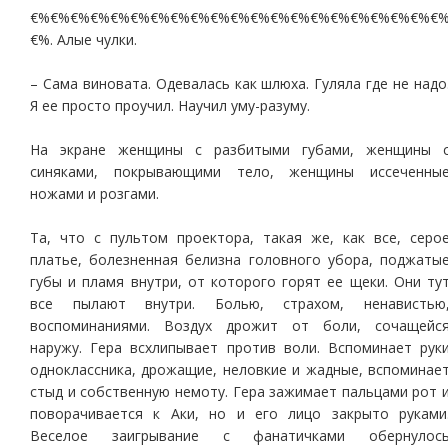
€%€%€%€%€%€%€%€%€%€%€%€%€%€%€%€%€%€%€%€%€
€%. Алые чулки.
– Сама виновата. Одевалась как шлюха. Гуляла где не надо
Я ее просто проучил. Научил уму-разуму.
На экране женщины с разбитыми губами, женщины 
синяками, покрывающими тело, женщины иссеченны
ножами и розгами.
Та, что с пультом проектора, такая же, как все, серо
платье, болезненная белизна головного убора, поджаты
губы и пламя внутри, от которого горят ее щеки. Они ту
все пылают внутри. Болью, страхом, ненавистью
воспоминаниями. Воздух дрожит от боли, сочащейс
наружу. Гера всхлипывает против воли. Вспоминает рук
одноклассника, дрожащие, неловкие и жадные, вспоминае
стыд и собственную немоту. Гера зажимает пальцами рот 
поворачивается к Аки, но и его лицо закрыто руками
Веселое заигрывание с фанатичками обернулос