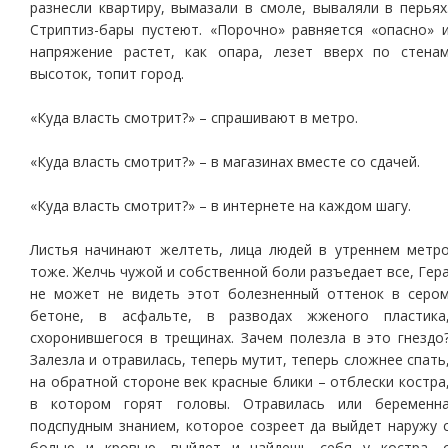
разнесли квартиру, вымазали в смоле, вываляли в перьях
Стриптиз-бары пустеют. «Порочно» равняется «опасно» 
напряжение растет, как опара, лезет вверх по стена
высоток, топит город.
«Куда власть смотрит?» – спрашивают в метро.
«Куда власть смотрит?» – в магазинах вместе со сдачей.
«Куда власть смотрит?» – в интернете на каждом шагу.
Листья начинают желтеть, лица людей в утреннем метр
тоже. Желчь чужой и собственной боли разъедает все, Гер
не может не видеть этот болезненный оттенок в серо
бетоне, в асфальте, в разводах жженого пластика
схоронившегося в трещинах. Зачем полезла в это гнездо
Залезла и отравилась, теперь мутит, теперь сложнее спать
на обратной стороне век красные блики – отблески костра
в котором горят головы. Отравилась или беременн
подспудным знанием, которое созреет да выйдет наружу 
болью и кровью, выйдет и найдешь себя у костра, 