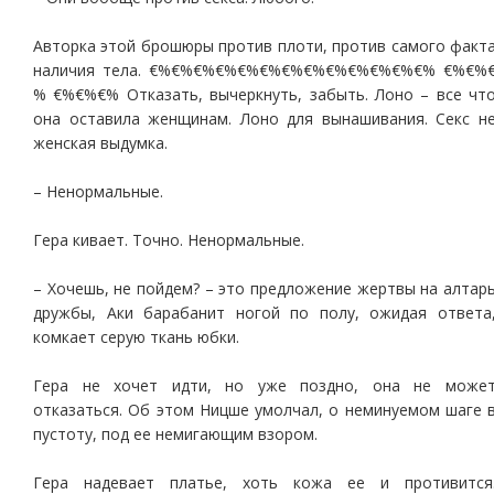
Авторка этой брошюры против плоти, против самого факт
наличия тела. €%€%€%€%€%€%€%€%€%€%€%€%€% €%€%
% €%€%€% Отказать, вычеркнуть, забыть. Лоно – все чт
она оставила женщинам. Лоно для вынашивания. Секс н
женская выдумка.
– Ненормальные.
Гера кивает. Точно. Ненормальные.
– Хочешь, не пойдем? – это предложение жертвы на алтар
дружбы, Аки барабанит ногой по полу, ожидая ответа
комкает серую ткань юбки.
Гера не хочет идти, но уже поздно, она не може
отказаться. Об этом Ницше умолчал, о неминуемом шаге 
пустоту, под ее немигающим взором.
Гера надевает платье, хоть кожа ее и противится