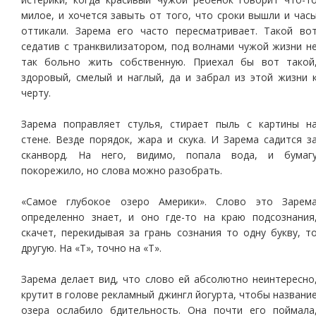
милое, и хочется завыть от того, что сроки вышли и час
оттикали. Зарема его часто пересматривает. Такой во
седатив с транквилизатором, под волнами чужой жизни н
так больно жить собственную. Приехал бы вот такой
здоровый, смелый и наглый, да и забрал из этой жизни 
черту.
Зарема поправляет стулья, стирает пыль с картины н
стене. Везде порядок, жара и скука. И Зарема садится з
сканворд. На него, видимо, попала вода, и бумаг
покорежило, но слова можно разобрать.
«Самое глубокое озеро Америки». Слово это Зарем
определенно знает, и оно где-то на краю подсознания
скачет, перекидывая за грань сознания то одну букву, т
другую. На «Т», точно на «Т».
Зарема делает вид, что слово ей абсолютно неинтересно
крутит в голове рекламный джингл йогурта, чтобы названи
озера ослабило бдительность. Она почти его поймала