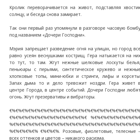
Кролик переворачивается на живот, подставляя хвости
солнцу, и беседа снова замирает.
Так они первый раз упомянули в разговоре часовую бомб
под названием «Дочери Господни».
Мэрия запрещает разведение огня на улицах, но город вс
равно усеян веснушками кострищ. Гера натыкается на ни
то тут, то там. Жгут нежные шелковые лоскуты белья
пеньюары с перьями, синтетическое кружево и нежны
хлопковые топы, мини-юбки и стринги, лифы и корсеты
Запах дыма то и дело тревожит ноздри. Гера живет 
центре Города, в центре событий. Дочери Господни любя
огонь. Жгут презервативы и вибраторы.
€%€%€%€%€%€%€%€%€%€%€%€%€%€%€%€%€%€%€%€%€
€%€%€%€%€%€%€%€%€%€%€%€%€ %€%€%€%€%€%€%€%
%€%€%€%€%€%€%€%€%€%€%€%€%€%€%€%€%€%€%€%€%
%€%€%€%€% €%€%€%. Розовые, фиолетовые, телесные 
всех оттенков и цветов – никакого расизма.