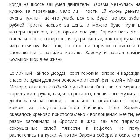
когда на шоссе зашумел двигатель. Зарема метнулась н
кухню, за тарелками, мало ли – гости. Ей нужны деньги
очень нужны, так что улыбаться она будет во все зубы
рублей триста чаевых за день, и можно будет купит
матери персиков, с которыми она уже Зареме весь моз
выела и череп, наверное, изнутри чистый, как скорлупа о
яйца всмятку. Вот так, со стопкой тарелок в руках и 
сползающей с затылка косынке Зарему и застал самы
большой шок в ее жизни.
Ее личный Тайлер Дерден, сорт героина, опора и надежда
спасение души долгими вечерами и герой фантазий – Микк
Мелори, сидел за стойкой и улыбался. Она так и замерла 
тарелками в руках, глядя на рослого, плечистого мужика 
дробовиком за спиной, а реальность подкатила к горл
комом из полупереваренной яичницы. Тело Зарем
оказалось хреново приспособлено к воплощению мечты, е
разом затошнило и бросило в жар, так что тарелки
сокрушенные силой тяжести и кафелем на полу
разлетелись на куски. А потом Зарема собирала осколки 