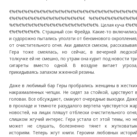
€%€%€%€%€%€%€%€%€%€%€%€%€%€%€%€%€%€%€%€%€
€%€%€%€%€%€%€%€%€%€%€%€%€ %€%€%€%€%€%€%€%
%€%€%€%€%€%€%€%€%€%€%€%€%€%€%. Целая куча €%€
€%€%€%€%€%. Страшный сон Фрейда. Какие-то включилис
и судорожно пытались уползти от бензинового окропления
от очистительного огня. Аки давился смехом, рассказывая
Гера тоже смеялась, но сейчас, в вечерней людско
толкучке ей не смешно, по утрам она курит под новости тр
сигареты вместо одной. В воздухе витает угроза
прикидываясь запахом жженной резины.
Даже в любимый бар Геры пробрались женщины в жестки
накрахмаленных чепцах. Не сидят за стойкой, царствуют 
головах. Все обсуждают, смакуют очередные выходки. Даж
в прохладе и темноте разудалого вертепа чувствуется жа
новостей, на лицах пляшут отблески очистительного огня
слишком жгучий интерес. Гера устала от этой темы, но н
может не слушать, болезненно тянет к жутковаты
историям. Теперь жгут книги. Героини любовных истори