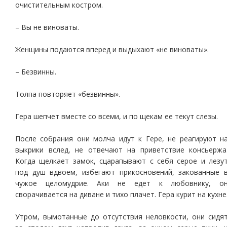
очистительным костром.
– Вы не виноваты.
Женщины подаются вперед и выдыхают «не виноваты».
– Безвинны.
Толпа повторяет «безвинны».
Гера шепчет вместе со всеми, и по щекам ее текут слезы.
После собрания они молча идут к Гере, не реагируют н
выкрики вслед, не отвечают на приветствие консьержа
Когда щелкает замок, сцарапывают с себя серое и лезу
под душ вдвоем, избегают прикосновений, закованные 
чужое целомудрие. Аки не едет к любовнику, о
сворачивается на диване и тихо плачет. Гера курит на кухне
Утром, вымотанные до отсутствия неловкости, они сидя