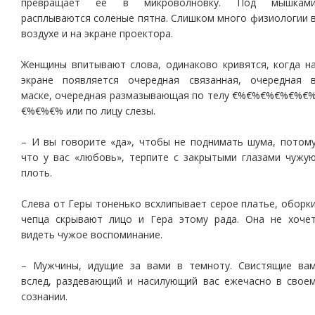
превращает ее в микроволновку. Под мышкам
расплываются соленые пятна. Слишком много физиологии 
воздухе и на экране проектора.
Женщины впитывают слова, одинаково кривятся, когда н
экране появляется очередная связанная, очередная 
маске, очередная размазывающая по телу €%€%€%€%€%€
€%€%€% или по лицу слезы.
– И вы говорите «да», чтобы не поднимать шума, потом
что у вас «любовь», терпите с закрытыми глазами чужу
плоть.
Слева от Геры тоненько всхлипывает серое платье, оборк
чепца скрывают лицо и Гера этому рада. Она не хоче
видеть чужое воспоминание.
– Мужчины, идущие за вами в темноту. Свистящие ва
вслед, раздевающий и насилующий вас ежечасно в свое
сознании.