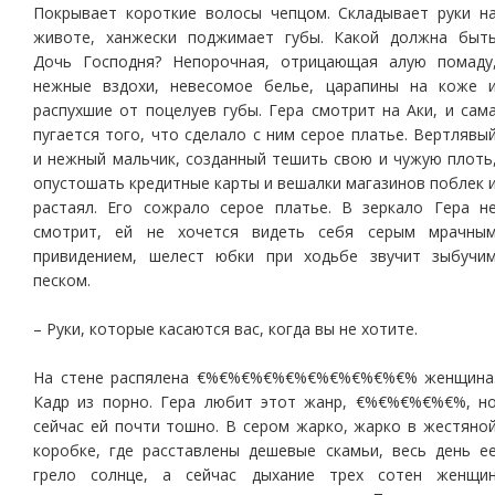
Покрывает короткие волосы чепцом. Складывает руки н
животе, ханжески поджимает губы. Какой должна быт
Дочь Господня? Непорочная, отрицающая алую помаду
нежные вздохи, невесомое белье, царапины на коже 
распухшие от поцелуев губы. Гера смотрит на Аки, и сам
пугается того, что сделало с ним серое платье. Вертлявы
и нежный мальчик, созданный тешить свою и чужую плоть
опустошать кредитные карты и вешалки магазинов поблек 
растаял. Его сожрало серое платье. В зеркало Гера н
смотрит, ей не хочется видеть себя серым мрачны
привидением, шелест юбки при ходьбе звучит зыбучи
песком.
– Руки, которые касаются вас, когда вы не хотите.
На стене распялена €%€%€%€%€%€%€%€%€%€% женщина
Кадр из порно. Гера любит этот жанр, €%€%€%€%€%, н
сейчас ей почти тошно. В сером жарко, жарко в жестяно
коробке, где расставлены дешевые скамьи, весь день е
грело солнце, а сейчас дыхание трех сотен женщи