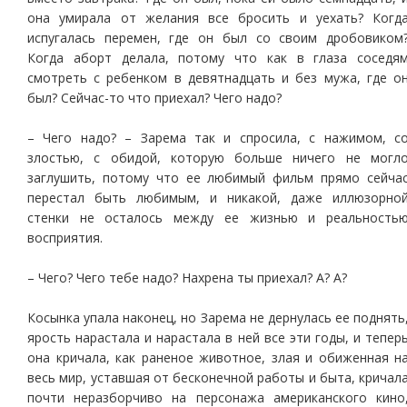
она умирала от желания все бросить и уехать? Когд
испугалась перемен, где он был со своим дробовиком
Когда аборт делала, потому что как в глаза соседя
смотреть с ребенком в девятнадцать и без мужа, где о
был? Сейчас-то что приехал? Чего надо?
– Чего надо? – Зарема так и спросила, с нажимом, с
злостью, с обидой, которую больше ничего не могл
заглушить, потому что ее любимый фильм прямо сейча
перестал быть любимым, и никакой, даже иллюзорно
стенки не осталось между ее жизнью и реальность
восприятия.
– Чего? Чего тебе надо? Нахрена ты приехал? А? А?
Косынка упала наконец, но Зарема не дернулась ее поднять
ярость нарастала и нарастала в ней все эти годы, и тепер
она кричала, как раненое животное, злая и обиженная н
весь мир, уставшая от бесконечной работы и быта, кричал
почти неразборчиво на персонажа американского кино