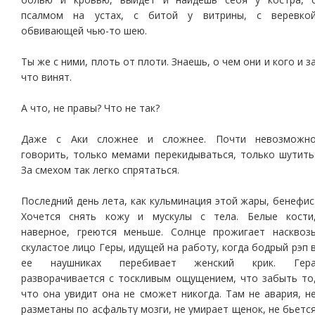
псалмом на устах, с битой у витрины, с веревко
обвивающей чью-то шею.
Ты же с ними, плоть от плоти. Знаешь, о чем они и кого и з
что винят.
А что, не правы? Что не так?
Даже с Аки сложнее и сложнее. Почти невозможн
говорить, только мемами перекидываться, только шутить
За смехом так легко спрятаться.
Последний день лета, как кульминация этой жары, бенефис
Хочется снять кожу и мускулы с тела. Белые кости
наверное, греются меньше. Солнце прожигает насквоз
скуластое лицо Геры, идущей на работу, когда бодрый рэп 
ее наушниках перебивает женский крик. Гер
разворачивается с тоскливым ощущением, что забыть то
что она увидит она не сможет никогда. Там не авария, н
разметаны по асфальту мозги, не умирает щенок, не бьетс