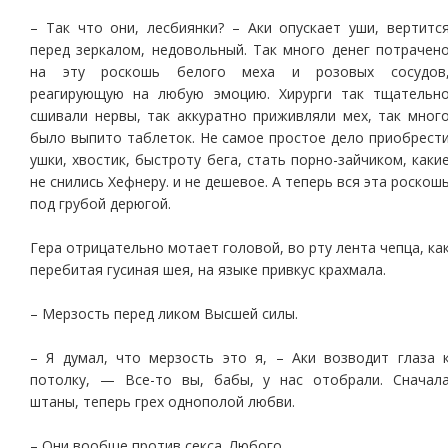
– Так что они, лесбиянки? – Аки опускает уши, вертитс
перед зеркалом, недовольный. Так много денег потрачен
на эту роскошь белого меха и розовых сосудов
реагирующую на любую эмоцию. Хирурги так тщательн
сшивали нервы, так аккуратно приживляли мех, так мног
было выпито таблеток. Не самое простое дело приобрест
ушки, хвостик, быстроту бега, стать порно-зайчиком, каки
не снились Хефнеру. и не дешевое. А теперь вся эта роскош
под грубой дерюгой.
Гера отрицательно мотает головой, во рту лента чепца, ка
перебитая гусиная шея, на языке привкус крахмала.
– Мерзость перед ликом Высшей силы.
– Я думал, что мерзость это я, – Аки возводит глаза 
потолку, — Все-то вы, бабы, у нас отобрали. Сначал
штаны, теперь грех однополой любви.
– Они вообще против секса. Любого.