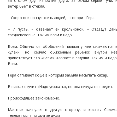
за столом друг напротив друга, за окном серые тучи, 
ветер бьет в стекла.
– Скоро они начнут жечь людей, – говорит Гера.
– И пусть, – отвечает ей крольчонок, – Отдадут дан
средневековью. Так им всем и надо.
Всем. Обычно от обобщений пальцы у нее сжимаются 
кулаки, но сейчас обиженный ребенок внутри не
приветствует это «Всем». Хлопает в ладоши. Так им и надо
Всем.
Гера отпивает кофе в который забыла насыпать сахар.
В висках стучит «Надо уезжать», но она никуда не поедет.
Происходящее закономерно.
Маятник качнулся в другую сторону, и костры Салем
теперь горят по другие души.