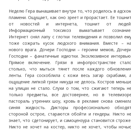
Неделю Гера вынашивает внутри то, что родилось в адско
пламени. Ощущает, как оно зреет и прорастает. Ее тошни
от новостей и интернета, тошнит от людей
Информационный токсикоз выматывает сознание
Интернет снял лапу с глотки телевидения и позволил ем
тоже сожрать кусок людского внимания. Вместе – н
нового врага. Дочери Господни – героини мемов, Дочер
Господни – фанатичные идиотки. Эксклюзивное интервью
Прямое включение. Грязи в инфопространстве стал
столько, что мыться тянет после каждого обновлени
ленты. Гера соскоблила с кожи весь загар скрабами, 
ощущение липкой грязи никуда не делось. Костров меньш
на улицах не стало. Слухи о том, что сжигают теперь н
только предметы, все достовернее, но в телевизор
пастораль утренних шоу, кровь в рекламе снова сменил
синяя жидкость. Дикторы профессионально обходя
стороной острое, стараются обойти и гендеры. Никто н
знает, что сдетонирует, и самоцензура становится строже
Никто не хочет на костер, никто не хочет, чтобы ночь