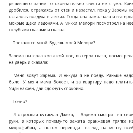
решившего зачем-то окончательно свести ее с ума. Кри
дробился, отражаясь от стен и нарастал, пока у Заремы н
осталось воздуха в легких. Тогда она замолчала и вытерл
мокрые щеки ладонями. А Микки Мелори посмотрел на не
голубыми глазами и сказал:
– Поехали со мной. Будешь моей Мелори?
Зарема вытерла косынкой нос, вытерла глаза, посмотрел
на дверь и сказала:
– Меня зовут Зарема. И никуда я не поеду. Раньше над
было. У меня мама болеет, и за квартиру надо платить
Уйди нахрен, дай сдохнуть спокойно.
– Точно?
– Я отросшая кутикула Джека, – Зарема смотрит на сво
руки, в которых почему-то зажата оранжевая тряпка и
микрофибры, а потом переводит взгляд на мечту все