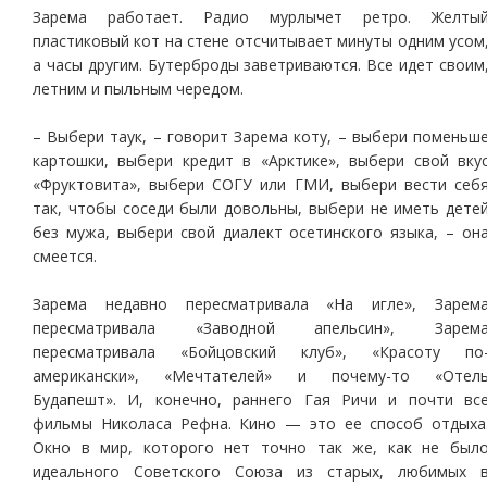
Зарема работает. Радио мурлычет ретро. Желты
пластиковый кот на стене отсчитывает минуты одним усом
а часы другим. Бутерброды заветриваются. Все идет своим
летним и пыльным чередом.
– Выбери таук, – говорит Зарема коту, – выбери поменьш
картошки, выбери кредит в «Арктике», выбери свой вку
«Фруктовита», выбери СОГУ или ГМИ, выбери вести себ
так, чтобы соседи были довольны, выбери не иметь дете
без мужа, выбери свой диалект осетинского языка, – он
смеется.
Зарема недавно пересматривала «На игле», Зарем
пересматривала «Заводной апельсин», Зарем
пересматривала «Бойцовский клуб», «Красоту по
американски», «Мечтателей» и почему-то «Отел
Будапешт». И, конечно, раннего Гая Ричи и почти вс
фильмы Николаса Рефна. Кино — это ее способ отдыха
Окно в мир, которого нет точно так же, как не был
идеального Советского Союза из старых, любимых 