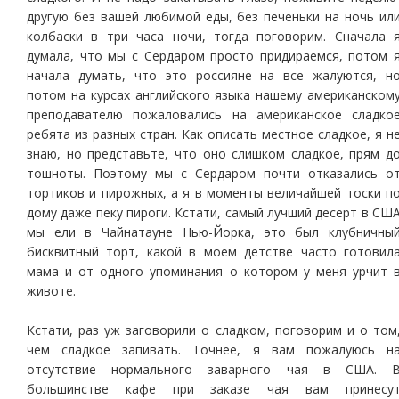
другую без вашей любимой еды, без печеньки на ночь ил
колбаски в три часа ночи, тогда поговорим. Сначала 
думала, что мы с Сердаром просто придираемся, потом 
начала думать, что это россияне на все жалуются, н
потом на курсах английского языка нашему американском
преподавателю пожаловались на американское сладко
ребята из разных стран. Как описать местное сладкое, я н
знаю, но представьте, что оно слишком сладкое, прям д
тошноты. Поэтому мы с Сердаром почти отказались о
тортиков и пирожных, а я в моменты величайшей тоски п
дому даже пеку пироги. Кстати, самый лучший десерт в СШ
мы ели в Чайнатауне Нью-Йорка, это был клубничны
бисквитный торт, какой в моем детстве часто готовил
мама и от одного упоминания о котором у меня урчит 
животе.
Кстати, раз уж заговорили о сладком, поговорим и о том
чем сладкое запивать. Точнее, я вам пожалуюсь н
отсутствие нормального заварного чая в США. 
большинстве кафе при заказе чая вам принесу