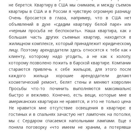
не берется. Квартиру в США мы снимаем, и между съемо
квартиры в США и в России я чувствую огромную разницу
Очень бросается в глаза, например, что в США не
объявлений в духе «сдадим квартиру белой паре» ил
«черным просьба не беспокоить». Наша квартира, как 
большая часть других съемных квартир, находится 
жилищном комплексе, который принадлежит юридическом
лицу. Поэтому арендодатели здесь относятся к тебе как 
клиенту, которому надо угодить, а не как к холопу
которому позволено пожить в барской квартире. Компани
стараются привлечь к себе жильцов, для этого посл
каждого жильца хорошие арендодатели делаю
косметический ремонт, белят стены и меняют ковролин
Просьбы что-то починить выполняются максимальн
быстро и вежливо. Конечно, есть вещи, которые мне 
американских квартирах не нравятся, и это не только цена
Не нравится мне отсутствие освещения в квартире: 
гостиных и в спальнях зачастую нет лампочек на потолке
мы с Сердаром спасаемся напольными лампами. Еще 
поняла поговорку «что имеем не храним, а потерявш