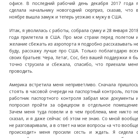
офисе. В последний рабочий день декабря 2017 года 
сделала начальнику новогодний сюрприз, сказав, что 
ноябре вышла замуж и теперь уезжаю к мужу в США.
Итак, я уволилась с работы, собрала сумку и 28 января 201
года прилетела в США. Про мои страхи перед полетом 
желание сбежать из аэропорта я подробно рассказывать н
буду, расскажу лучше про США. Только поблагодарю все
своих братьев: Чера, Хетаг, Сос, без вашей поддержки я б
точно струсила и сбежала, спасибо, что приехали мен
проводить.
Америка встретила меня неприветливо. Сначала пришлос
стоять в часовой очереди на паспортный контроль, пото
работник паспортного контроля забрал мои документы 
попросил пройти за офицером в отдельное помещение
Зачем меня туда повели и в чем проблема, мне никто н
сказал, и я даже сейчас об этом не знаю. Со мной вообщ
не разговаривали, а в ответ на мои вопросы «а что вообщ
происходит» меня просили сесть и ждать. Я сидела 