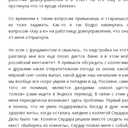
протянула что-то вроде «Ееееее».
Со временем к таким вопросам привыкаешь и стараешьс
их тоже задавать. Как-то я так бодро накинулась 
вопросом «Хау а ю» на работницу домоуправления, что он
от меня отпрыгнула.
Но если с фундаментом я свыклась, то надстройка на это
разговор мне все еще плохо дается. Виню я в этом мо
российский менталитет. Я привыкла обсуждать с коллегам
и друзьями какая отвратительная погода за окном, како
мерзкий снег снова выпал, какой дурак наш начальник и ка
мы вообще все скоро умрем и попадем в ад. Россияне, сам
того не понимая, являются джедаями «смолл щитт
толков» (сами ищите в Яндексе перевод). В связи с этим 
меня периодически возникают здесь проблемы. Первый ра
я поняла, что не умею поддерживать беседу в духе «ка
здорово жить», когда осталась наедине с коллегой Сердара
Дело было так. Коллеги Сердара решили вместе сходить н
квест «Выберись из комнаты», Сердар позвал меня с собой