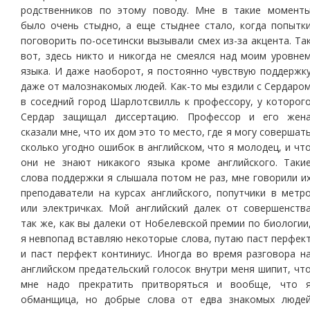
родственников по этому поводу. Мне в такие момент
было очень стыдно, а еще стыднее стало, когда попытк
поговорить по-осетински вызывали смех из-за акцента. Та
вот, здесь никто и никогда не смеялся над моим уровне
языка. И даже наоборот, я постоянно чувствую поддержк
даже от малознакомых людей. Как-то мы ездили с Сердаро
в соседний город Шарлотсвилль к профессору, у которог
Сердар защищал диссертацию. Профессор и его жен
сказали мне, что их дом это то место, где я могу совершат
сколько угодно ошибок в английском, что я молодец, и чт
они не знают никакого языка кроме английского. Таки
слова поддержки я слышала потом не раз, мне говорили и
преподаватели на курсах английского, попутчики в метр
или электричках. Мой английский далек от совершенств
так же, как вы далеки от Нобелевской премии по биологии
я невпопад вставляю некоторые слова, путаю паст перфек
и паст перфект континиус. Иногда во время разговора н
английском предательский голосок внутри меня шипит, чт
мне надо прекратить притворяться и вообще, что 
обманщица, но добрые слова от едва знакомых люде