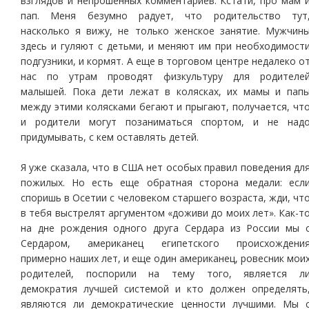
взглядов и непрошенных комментариев. Кстати, про мам 
пап. Меня безумно радует, что родительство тут
насколько я вижу, не только женское занятие. Мужчин
здесь и гуляют с детьми, и меняют им при необходимост
подгузники, и кормят. А еще в торговом центре недалеко о
нас по утрам проводят физкультуру для родителе
малышей. Пока дети лежат в колясках, их мамы и пап
между этими колясками бегают и прыгают, получается, чт
и родители могут позаниматься спортом, и не над
придумывать, с кем оставлять детей.
Я уже сказала, что в США нет особых правил поведения дл
пожилых. Но есть еще обратная сторона медали: есл
споришь в Осетии с человеком старшего возраста, жди, чт
в тебя выстрелят аргументом «доживи до моих лет». Как-т
на дне рождения одного друга Сердара из России мы 
Сердаром, американец египетского происхождени
примерно наших лет, и еще один американец, ровесник мои
родителей, поспорили на тему того, является л
демократия лучшей системой и кто должен определять
являются ли демократические ценности лучшими. Мы 