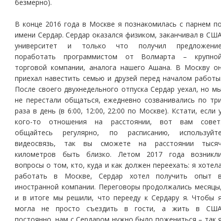
безмерно).
В конце 2016 года в Москве я познакомилась с парнем п
имени Сердар. Сердар оказался физиком, заканчивал в СШ
университет и только что получил предложени
поработать программистом от Волмарта – крупно
торговой компании, аналога нашего Ашана. В Москву о
приехал навестить семью и друзей перед началом работы
После своего двухнедельного отпуска Сердар уехал, но м
не перестали общаться, ежедневно созванивались по тр
раза в день (в 6:00, 12:00, 22:00 по Москве). Кстати, если 
кого-то отношения на расстоянии, вот вам совет
общайтесь регулярно, по расписанию, используйт
видеосвязь, так вы сможете на расстоянии тыся
километров быть близко. Летом 2017 года возникл
вопросы о том, кто, куда и как должен переехать: я хотел
работать в Москве, Сердар хотел получить опыт 
иностранной компании. Переговоры продолжались месяцы
и в итоге мы решили, что перееду к Сердару я. Чтобы 
могла не просто съездить в гости, а жить в СШ
постоянно, нам с Сердаром нужно было пожениться – так 