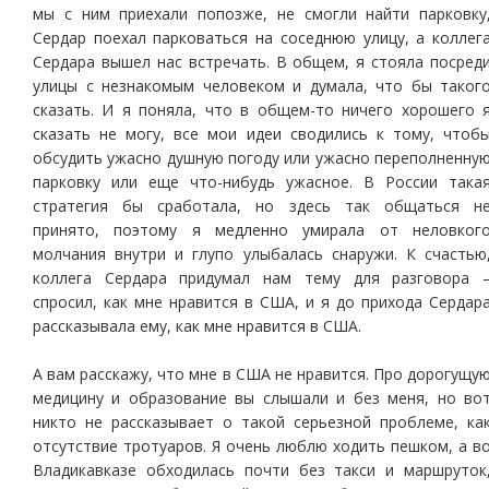
мы с ним приехали попозже, не смогли найти парковку
Сердар поехал парковаться на соседнюю улицу, а коллег
Сердара вышел нас встречать. В общем, я стояла посред
улицы с незнакомым человеком и думала, что бы таког
сказать. И я поняла, что в общем-то ничего хорошего 
сказать не могу, все мои идеи сводились к тому, чтоб
обсудить ужасно душную погоду или ужасно переполненну
парковку или еще что-нибудь ужасное. В России така
стратегия бы сработала, но здесь так общаться н
принято, поэтому я медленно умирала от неловког
молчания внутри и глупо улыбалась снаружи. К счастью
коллега Сердара придумал нам тему для разговора 
спросил, как мне нравится в США, и я до прихода Сердар
рассказывала ему, как мне нравится в США.
А вам расскажу, что мне в США не нравится. Про дорогущу
медицину и образование вы слышали и без меня, но во
никто не рассказывает о такой серьезной проблеме, ка
отсутствие тротуаров. Я очень люблю ходить пешком, а в
Владикавказе обходилась почти без такси и маршруток