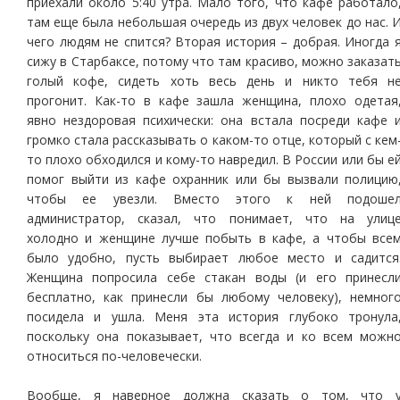
приехали около 5:40 утра. Мало того, что кафе работало
там еще была небольшая очередь из двух человек до нас. 
чего людям не спится? Вторая история – добрая. Иногда 
сижу в Старбаксе, потому что там красиво, можно заказат
голый кофе, сидеть хоть весь день и никто тебя н
прогонит. Как-то в кафе зашла женщина, плохо одетая
явно нездоровая психически: она встала посреди кафе 
громко стала рассказывать о каком-то отце, который с кем
то плохо обходился и кому-то навредил. В России или бы е
помог выйти из кафе охранник или бы вызвали полицию
чтобы ее увезли. Вместо этого к ней подоше
администратор, сказал, что понимает, что на улиц
холодно и женщине лучше побыть в кафе, а чтобы все
было удобно, пусть выбирает любое место и садится
Женщина попросила себе стакан воды (и его принесл
бесплатно, как принесли бы любому человеку), немног
посидела и ушла. Меня эта история глубоко тронула
поскольку она показывает, что всегда и ко всем можн
относиться по-человечески.
Вообще, я наверное должна сказать о том, что 