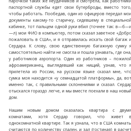
парочкой таких же неудачников и смотрела, как работник
паспортной службы едят свои бутерброды, вместо того
чтобы работать. Пообедав, один из офицеров передал мо
документы какому-то старичку, сидевшему в специально
кабинке, тот пальцем одной руки вбил (точнее так: в—б—
—л) мои ФИО в компьютер, потом сказал заветное «Добр
пожаловать в США», и я отправилась искать свой багаж 
Сердара. К слову, свою единственную багажную сумку 
самостоятельно найти не смогла и пошла узнавать, где она
у работников аэропорта. Один из работников – пожило
афроамериканец, выглядевший как нищий, узнав, что 
прилетела из России, на русском языке сказал мне, чт
сумка моя находится «у семнадцатой платформы», да, во
именно так, с правильными склонениями и сказал. Серда
отыскался гораздо легче, и мы вместе поехали в наш новы
дом.
Нашим новым домом оказалась квартира с двум
комнатами, хотя Сердар говорил, что живет 
однокомнатной квартире. Так я узнала, что в США комнат
считаются по количеству спален, и зал (гостиная) в расче