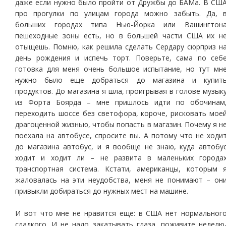
даже если нужно было пройти от Дружбы до БАМа. В СШ
про прогулки по улицам города можно забыть. Да, 
больших городах типа Нью-Йорка или Вашингтон
пешеходные зоны есть, но в большей части США их н
отыщешь. Помню, как решила сделать Сердару сюрприз н
день рождения и испечь торт. Поверьте, сама по себ
готовка для меня очень большое испытание, но тут мн
нужно было еще добраться до магазина и купит
продуктов. До магазина я шла, проигрывая в голове музык
из Форта Боярда – мне пришлось идти по обочинам
переходить шоссе без светофора, короче, рисковать мое
драгоценной жизнью, чтобы попасть в магазин. Почему я н
поехала на автобусе, спросите вы. А потому что не ходи
до магазина автобус, и я вообще не знаю, куда автобу
ходит и ходит ли – не развита в маленьких города
транспортная система. Кстати, американцы, которым 
жаловалась на эти неудобства, меня не понимают – он
привыкли добираться до нужных мест на машине.
И вот что мне не нравится еще: в США нет нормальног
сладкого. И не надо закатывать глаза, поживите неделю