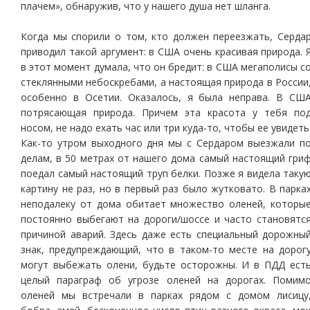
плачем», обнаружив, что у нашего душа нет шланга.
Когда мы спорили о том, кто должен переезжать, Серда
приводил такой аргумент: в США очень красивая природа. 
в этот момент думала, что он бредит: в США мегаполисы с
стеклянными небоскребами, а настоящая природа в России
особенно в Осетии. Оказалось, я была неправа. В СШ
потрясающая природа. Причем эта красота у тебя по
носом, не надо ехать час или три куда-то, чтобы ее увидеть
Как-то утром выходного дня мы с Сердаром выезжали п
делам, в 50 метрах от нашего дома самый настоящий гри
поедал самый настоящий труп белки. Позже я видела таку
картину не раз, но в первый раз было жутковато. В парка
неподалеку от дома обитает множество оленей, которы
постоянно выбегают на дороги/шоссе и часто становятс
причиной аварий. Здесь даже есть специальный дорожны
знак, предупреждающий, что в таком-то месте на дорог
могут выбежать олени, будьте осторожны. И в ПДД ест
целый параграф об угрозе оленей на дорогах. Помим
оленей мы встречали в парках рядом с домом лисицу