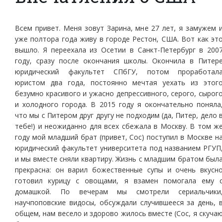
Всем привет. Меня зовут Зарина, мне 27 лет, я замужем 
уже полтора года живу в городе Рестон, США. Вот как эт
вышло. Я переехала из Осетии в Санкт-Петербург в 200
году, сразу после окончания школы. Окончила в Питер
юридический факультет СПбГУ, потом проработал
юристом два года, постоянно мечтая уехать из этог
безумно красивого и ужасно депрессивного, серого, сырог
и холодного города. В 2015 году я окончательно поняла
что мы с Питером друг другу не подходим (да, Питер, дело 
тебе!) и неожиданно для всех сбежала в Москву. В том ж
году мой младший брат (привет, Сос) поступил в Москве н
юридический факультет университета под названием РГУП
и мы вместе сняли квартиру. Жизнь с младшим братом был
прекрасна: он варил божественные супы и очень вкусн
готовил курицу с овощами, я взамен помогала ему 
домашкой. По вечерам мы смотрели сериальчики
научпоповские видосы, обсуждали случившееся за день, 
общем, нам весело и здорово жилось вместе (Сос, я скуча