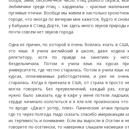
бобра, змей, бесконечное число птиц разного окраса, мо
любимчики среди птиц – кардиналы – красные маленьки
пугливые птички. Вообще мы живем в настолько крохотно
городе, что иногда по вечерам мне кажется, будто я снов
у бабушки в Ставд-Дорте, так здесь много звуков природы 
почти совсем нет звуков города.
Одна из причин, по которой я очень боялась ехать в США
это язык. Я учила английский в школе, даже ходила 
репетитору, хотя по правде на занятиях у нег
бездельничала. Потом я учила язык на курсах пр
университете, где честно старалась. Потом я учила язык н
курсах, оплачиваемых работодателем, и уже не очен
старалась. Когда я приехала в США, от страха я просто н
могла говорить. Без преувеличений, каждый раз, когд
нужно было заказать еду в кафе у меня потели ладошки
сердце начинало колотиться и я еле-еле произносила что
то вроде: «Джаст уотер, плиз». Панические атаки прошл
где-то через полгода. Надо сказать спасибо американцам з
их терпимость и понимание. Если вы выросли в Осетии и н
говорите по-осетински, то наверняка слышали насмешки о