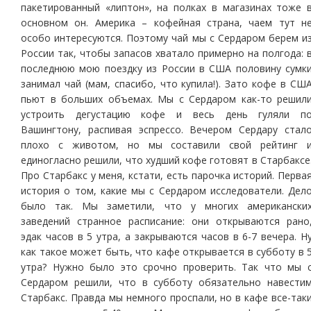
пакетированный «липтон», на полках в магазинах тоже 
основном он. Америка – кофейная страна, чаем тут н
особо интересуются. Поэтому чай мы с Сердаром берем и
России так, чтобы запасов хватало примерно на полгода: 
последнюю мою поездку из России в США половину сумк
занимал чай (мам, спасибо, что купила!). Зато кофе в СШ
пьют в больших объемах. Мы с Сердаром как-то решил
устроить дегустацию кофе и весь день гуляли п
Вашингтону, распивая эспрессо. Вечером Сердару стал
плохо с животом, но мы составили свой рейтинг 
единогласно решили, что худший кофе готовят в Старбаксе
Про Старбакс у меня, кстати, есть парочка историй. Перва
история о том, какие мы с Сердаром исследователи. Дел
было так. Мы заметили, что у многих американски
заведений странное расписание: они открываются рано
эдак часов в 5 утра, а закрываются часов в 6-7 вечера. Н
как такое может быть, что кафе открывается в субботу в 
утра? Нужно было это срочно проверить. Так что мы 
Сердаром решили, что в субботу обязательно навести
Старбакс. Правда мы немного проспали, но в кафе все-так