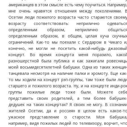
американцев в этом смысле есть чему поучиться. Например
мне очень нравятся отношения между поколениями. 
Осетии люди пожилого возраста часто стараются своем
возрасту соответствовать: неприлично одеватьс
определенным образом, неприлично общатьс
определенным образом, в общем, целая куча скучны
ограничений. Как-то мы поехали с Сердаром в Чикаго и
конечно, не могли не посетить какой-нибудь джазовы
концерт. Во время концерта меня поразило, како
разношерстной была публика и как зажигали ровесниц
моей восьмидесятилетней бабушки. Одна из таких женщи
танцевала несмотря на наличие палки и хромоту. Еще как
то мы ходили на концерт рэп-группы, там тоже были люд
старшего и пожилого возраста. Ну, и на концерте инди-ро
группы пожилые люди тоже были. Можете себ
представить своих родителей, а тем более бабушек
дедушек на таких концертах? Я своих не могу. В сознани
жителей Осетии, да и россиян в целом есть какое-т
ужасное представление о старости. Моя бабушка
например, видя пожилых людей по телевизору, ворчит, чт