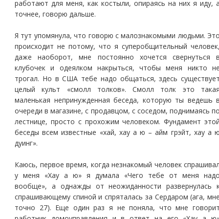
работают для меня, как костыли, опираясь на них я иду, 
точнее, говорю дальше.
Я тут упомянула, что говорю с малознакомыми людьми. Эт
происходит не потому, что я суперобщительный человек
даже наоборот, мне постоянно хочется свернуться 
клубочек и одеялком накрыться, чтобы меня никто н
трогал. Но в США тебе надо общаться, здесь существуе
целый культ «смолл толков». Смолл толк это така
маленькая непринужденная беседа, которую ты ведешь 
очереди в магазине, с продавцом, с соседом, поднимаясь п
лестнице, просто с прохожим человеком. Фундамент это
беседы всем известные «хай, хау а ю – айм грэйт, хау а 
дуинг».
Каюсь, первое время, когда незнакомый человек спрашива
у меня «Хау а ю» я думала «Чего тебе от меня над
вообще», а однажды от неожиданности развернулась 
спрашивающему спиной и спряталась за Сердаром (ага, мн
точно 27). Еще один раз я не поняла, что мне говори
работник домоуправления и в ответ на его «Хау а ю