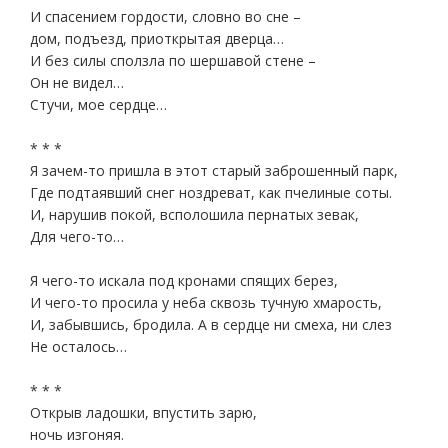
И спасением гордости, словно во сне –
дом, подъезд, приоткрытая дверца…
И без силы сползла по шершавой стене –
Он не видел…
Стучи, мое сердце…
* * *
Я зачем-то пришла в этот старый заброшенный парк,
Где подтаявший снег ноздреват, как пчелиные соты.
И, нарушив покой, всполошила пернатых зевак,
Для чего-то…
Я чего-то искала под кронами спящих берез,
И чего-то просила у неба сквозь тучную хмарость,
И, забывшись, бродила. А в сердце ни смеха, ни слез
Не осталось…
* * *
Открыв ладошки, впустить зарю,
ночь изгоняя.