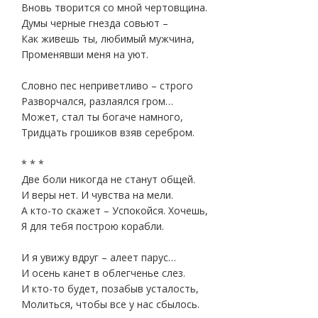
Вновь творится со мной чертовщина.
Думы черные гнезда совьют –
Как живешь ты, любимый мужчина,
Променявши меня на уют.
Словно пес неприветливо – строго
Разворчался, разлаялся гром…
Может, стал ты богаче намного,
Тридцать грошиков взяв серебром.
* * *
Две боли никогда не станут общей.
И веры нет. И чувства на мели.
А кто-то скажет – Успокойся. Хочешь,
Я для тебя построю корабли.
И я увижу вдруг – алеет парус…
И осень канет в облегченье слез.
И кто-то будет, позабыв усталость,
Молиться, чтобы все у нас сбылось.