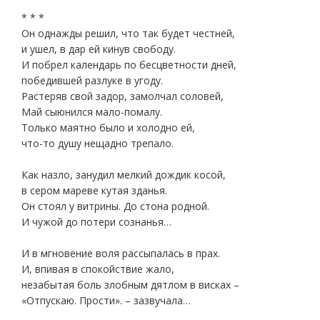
* * *
Он однажды решил, что так будет честней,
и ушел, в дар ей кинув свободу.
И побрел календарь по бесцветности дней,
победившей разлуке в угоду.
Растеряв свой задор, замолчал соловей,
Май сыюнился мало-помалу.
Только маятно было и холодно ей,
что-то душу нещадно трепало.
Как назло, занудил мелкий дождик косой,
в сером мареве кутая зданья.
Он стоял у витрины. До стона родной.
И чужой до потери сознанья…
И в мгновение воля рассыпалась в прах.
И, впивая в спокойствие жало,
незабытая боль злобным дятлом в висках –
«Отпускаю. Прости». – зазвучала…