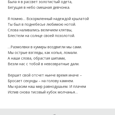
Была я в рассвет золотистый одета,
Бегущая в небо смешная девчонка.
Я помню… Вскормленный надеждой крылатой
Ты был в поднебесье любимою нотой.
Слова наливались величием клятвы,
Блестели на солнце своей позолотой.
…Размолвки в кумиры воздвигли мы сами.
Мы острые взгляды, как копья, ломали.
А наши слова, обрастая шипами,
Везли нас с тобой в невозвратные дали.
Вершит свой отсчет нынче время иначе –
Бросает секунды – на голову камнем.
Мы красим наш мир равнодушьем. И плачем
Испив снова тисовый кубок молчанья…