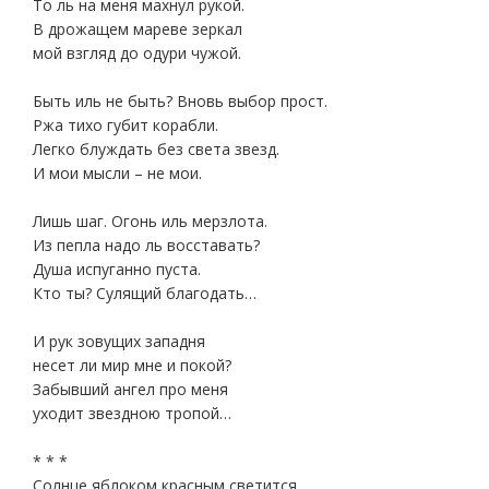
То ль на меня махнул рукой.
В дрожащем мареве зеркал
мой взгляд до одури чужой.
Быть иль не быть? Вновь выбор прост.
Ржа тихо губит корабли.
Легко блуждать без света звезд.
И мои мысли – не мои.
Лишь шаг. Огонь иль мерзлота.
Из пепла надо ль восставать?
Душа испуганно пуста.
Кто ты? Сулящий благодать…
И рук зовущих западня
несет ли мир мне и покой?
Забывший ангел про меня
уходит звездною тропой…
* * *
Солнце яблоком красным светится.