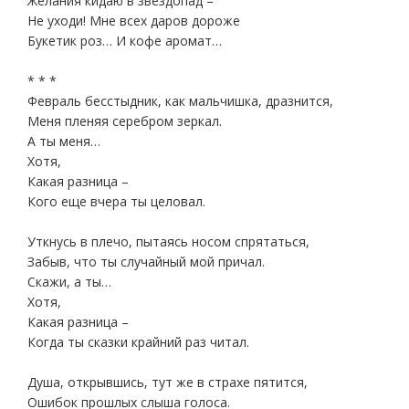
Желания кидаю в звездопад –
Не уходи! Мне всех даров дороже
Букетик роз… И кофе аромат…
* * *
Февраль бесстыдник, как мальчишка, дразнится,
Меня пленяя серебром зеркал.
А ты меня…
Хотя,
Какая разница –
Кого еще вчера ты целовал.
Уткнусь в плечо, пытаясь носом спрятаться,
Забыв, что ты случайный мой причал.
Скажи, а ты…
Хотя,
Какая разница –
Когда ты сказки крайний раз читал.
Душа, открывшись, тут же в страхе пятится,
Ошибок прошлых слыша голоса.